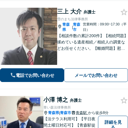
三上 大介
弁護士
雪のまち法律事務所
青森
青森
営業時間：09:00~17:30（平
|
県
市
日）
【相談件数の累計200件】【相続問題】
揉めている遺産相続／相続人の調査な
どお任せください。【離婚問題】慰謝
料請求を「したい側」「された側」に
対応します。交渉力と駆け引きで問題
解決へ【初回相談無料／当日・夜間も
相談可】
電話でお問い合わせ
メールでお問い合わせ
小澤 博之
弁護士
青い森法律事務所
青森県
青森市
青森駅
から徒歩8分
|
【法テラス利用可】【平日夜
詳細を見
間土曜日対応可】【青森駅徒
る