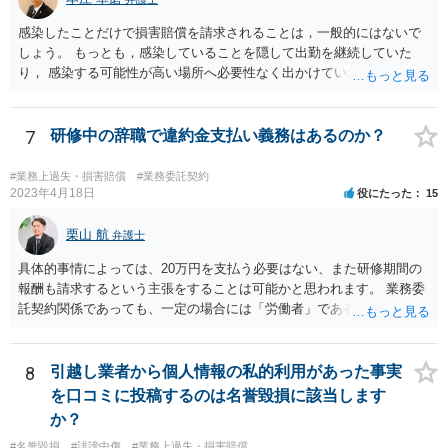
感染したことだけで損害賠償を請求されることは，一般的にはないで
しょう。 もっとも，感染していることを隠して出勤を継続していた
り， 感染する可能性が高い場所へ必要性なく出かけていたりした場合
など， 感染者の責任が大きいといえる場合には，損害賠償を請求され
るリスクがあり得ると思います。 もし事業所閉鎖になった場合には損
害が大きくなりますので，注意が必要ですね。
7
研修中の辞職で違約金支払い義務はあるのか？
#業務上過失・損害賠償
#業務委託契約
2023年4月18日
役にたった
15
栗山 航
弁護士
具体的事情によっては、20万円を支払う必要はない、また研修期間の
報酬も請求するという主張をすることは可能かと思われます。 業務委
託契約関係であっても、一定の場合には「労働者」であるとして労働
基準法が適用されます。「労働者」であるといえる場合とは、使用従
属性が認められる場合、すなわち、①使用者の指揮監督下において労
務の提供をする者であること、②労務に対する対償を支払われる者で
8
引越し業者から個人情報の私的利用があった事実
あることという２つの要件を満たした場合に認められるとされます。
を口コミに投稿するのは名誉毀損に該当します
この判断は、様々な個別的事情に照らして総合的に判断されるもので
か？
す。 「労働者」であるといえる場合、20万円の違約金を予定する規
#名誉毀損
#誹謗中傷
#業務上過失・損害賠償