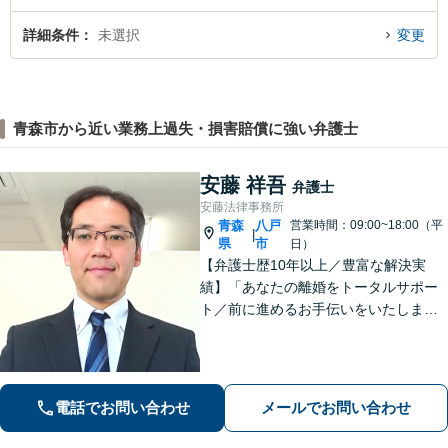
詳細条件
未選択
変更
青森市から近い業務上過失・損害賠償に強い弁護士
安藤 祥吾
弁護士
安藤法律事務所
青森
八戸
営業時間：09:00~18:00（平
|
県
市
日）
【弁護士歴10年以上／豊富な解決実
績】「あなたの離婚をトータルサポー
ト／前に進めるお手伝いをいたしま
す」財産分与／親権／養育費／面会交
流／婚姻費用「相続人調査から協議・
調停の対応まで、すべてお任せくださ
い」【秘密厳守】【休日・夜間相談あ
電話でお問い合わせ
メールでお問い合わせ
り】