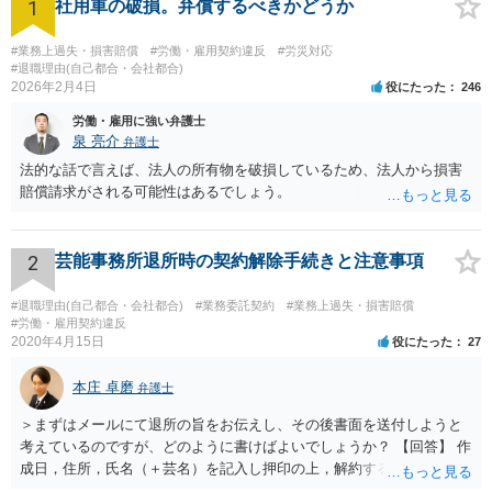
1
社用車の破損。弁償するべきかどうか
#業務上過失・損害賠償
#労働・雇用契約違反
#労災対応
#退職理由(自己都合・会社都合)
2026年2月4日
役にたった
246
労働・雇用に強い弁護士
泉 亮介
弁護士
法的な話で言えば、法人の所有物を破損しているため、法人から損害
賠償請求がされる可能性はあるでしょう。
2
芸能事務所退所時の契約解除手続きと注意事項
#退職理由(自己都合・会社都合)
#業務委託契約
#業務上過失・損害賠償
#労働・雇用契約違反
2020年4月15日
役にたった
27
本庄 卓磨
弁護士
＞まずはメールにて退所の旨をお伝えし、その後書面を送付しようと
考えているのですが、どのように書けばよいでしょうか？ 【回答】 作
成日，住所，氏名（＋芸名）を記入し押印の上，解約する旨を伝える
内容を記載してください。 ＞私のような場合は損害賠償を請求される