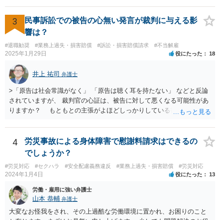
ようなことはありますでしょうか？ 【回答】 特にないと思われます
が，仮に請求された場合はそれが「損害」に該当するのか検討するこ
3
民事訴訟での被告の心無い発言が裁判に与える影
とになります。 ＞また、事務所をやめる際、「退所後しばらく芸能活
響は？
動禁止」「活動するなら名前を変える」ことを事務所側から要求され
#退職勧奨
#業務上過失・損害賠償
#訴訟・損害賠償請求
#不当解雇
たという事例を聞いたことがあります。所属する際にいただいた契約
2025年1月29日
役にたった
18
書にはそのようなことは書いていないのですが、仮にこれらを要求さ
れた場合には断ることは可能なのでしょうか？ 【回答】 契約書に記載
井上 祐司
弁護士
がないのであれば，断ることができる可能性があります。 もし上記の
ような要求をされた場合は，その根拠を明示してもらってください。
>「原告は社会常識がなく」 「原告は聴く耳を持たない」 などと反論
されていますが、 裁判官の心証は、被告に対して悪くなる可能性があ
りますか？ もともとの主張がよほどしっかりしている書面でなけれ
ば、一般的に心証は悪くなるだろうと思います。 ただし、最終的な
勝ち負けは、法律構成に必要な事実の主張と証拠の的確さに尽きま
す。その意味では「無益的記載事項」です。 法律的に全く意味がな
4
労災事故による身体障害で慰謝料請求はできるの
い主張で、過度に攻撃的な文章ですから、少なくとも記載する必要は
でしょうか？
全くない事項です。 こういったことが記載された場合には、完全ス
#労災対応
#セクハラ
#安全配慮義務違反
#業務上過失・損害賠償
#労災対応
ルーする方が印象はよいのが普通です。
2024年1月4日
役にたった
13
労働・雇用に強い弁護士
山本 恭輔
弁護士
大変なお怪我をされ、その上過酷な労働環境に置かれ、お困りのこと