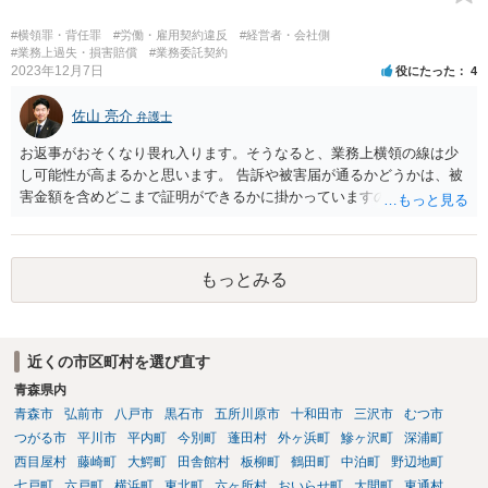
員による注意喚起の有無、過去に同様の事故があったか否か…などな
ど、様々な要素を見ていく必要があります。 一度弁護士にご相談され
#横領罪・背任罪
#労働・雇用契約違反
#経営者・会社側
ることをオススメします。 なお、治療費も損害賠償に含まれますが、
#業務上過失・損害賠償
#業務委託契約
2023年12月7日
役にたった
4
慰謝料など、具体的な損害賠償算定の仕方についても、ご相談なさる
とよいと思います。 お大事になさってください。
佐山 亮介
弁護士
お返事がおそくなり畏れ入ります。そうなると、業務上横領の線は少
し可能性が高まるかと思います。 告訴や被害届が通るかどうかは、被
害金額を含めどこまで証明ができるかに掛かっていますので、一度直
接面談等で資料を交えながらご相談されることをおすすめします。
もっとみる
近くの市区町村を選び直す
青森県内
青森市
弘前市
八戸市
黒石市
五所川原市
十和田市
三沢市
むつ市
つがる市
平川市
平内町
今別町
蓬田村
外ヶ浜町
鰺ヶ沢町
深浦町
西目屋村
藤崎町
大鰐町
田舎館村
板柳町
鶴田町
中泊町
野辺地町
七戸町
六戸町
横浜町
東北町
六ヶ所村
おいらせ町
大間町
東通村