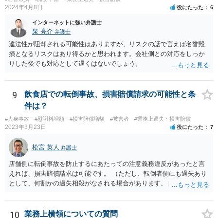
定は、労働基準法16条違反となります。したがって、「労働者」であ
2024年4月8日
役にたった
6
ると主張し、労働基準法16条を根拠に20万円の支払を拒むことは考え
られます（ただしその場合も、現実に発生した損害分を別途請求され
インターネットに強い弁護士
ることはあり得ます）。 また「労働者」であるといえる場合、研修
泉 亮介
弁護士
期間とはいえ業務として研修への参加が強制されているのであれば、
違法性が阻却される可能性はありますが、リスクの話で言えば名誉毀
研修期間分の報酬も請求できる可能性があります。すなわち、業務と
損となるリスクはあり得るかと思われます。会社側との対応をしっか
の関連性が認められる研修について、それが使用者の明示・黙示の指
りした後でも対応として遅くはないでしょう。
示に基づくもので、その参加が事実上強制されている場合には、労働
時間性が認められ、その分の対価となる賃金を請求し得ます。業務と
の関連性が薄くても労働時間性が認められる場合もあります。研修に
9
飲食店での転倒事故、損害賠償請求の可能性と条
労働時間性が認められる場合、少なくとも最低賃金分で計算した額を
件は？
請求することなどが考えられます。 これらのことは一般論であり、
本件にどうあてはまるのかは具体的な事情を詳しく聞かないと判断で
#人身事故
#慰謝料増額
#損害賠償増額
#被害者
#業務上過失・損害賠償
きないことですので、一度弁護士に相談されてもよいかと思います。
2023年3月23日
役にたった
7
松宮 英人
弁護士
店舗側に転倒事故を防止するにあたっての注意義務違反があったと言
えれば、損害賠償請求は可能です。 （ただし、転倒者側にも過失あり
として、何割かの過失相殺がなされる場合があります。） 注意義務違
反の有無は、当時の個別具体的な事情により判断されます。 例えば、
床材等の性質、清掃により濡れるなどしてどの程度滑りやすくなって
いたか（清掃の仕方）、当日の天候、店内の混雑具合や客の動線、店
10
業務上横領についての質問