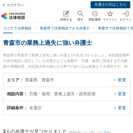
弁護士の方はこちら
ココナラへ
投稿する
探す
閲覧履歴
マイリスト
ログイン
ココナラ法律相談
青森県で法律相談できる弁護士
青森市で法律相談で
青森市の業務上過失に強い弁護士
青森県の青森市で業務上過失に強い弁護士が3名見つかりました。初回面談無料
や休日面談に対応している弁護士なども掲載中。労働・雇用に関係する不当解
雇や退職勧奨、内定取消等の細かな分野での絞り込み検索もでき便利です。特
に雪のまち法律事務所の三上 大介弁護士や青い森法律事務所の小澤 博之弁護
士、須藤真悟法律事務所の須藤 真悟弁護士のプロフィール情報や弁護士費用、
エリア
青森県、青森市
変更
強みなどが注目されています。『青森市で土日や夜間に発生した業務上過失の
トラブルを今すぐに弁護士に相談したい』『業務上過失のトラブル解決の実績
相談内容
労働・雇用、業務上過失・損害賠償
変更
豊富な近くの弁護士を検索したい』『初回相談無料で業務上過失を法律相談で
きる青森市内の弁護士に相談予約したい』などでお困りの相談者さんにおすす
めです。
詳細条件
未選択
変更
3
人の弁護士が見つかりました
(検索結果について詳しくは
こちら
)