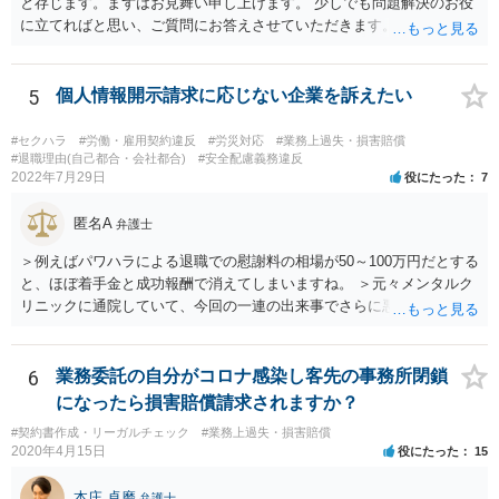
と存じます。まずはお見舞い申し上げます。 少しでも問題解決のお役
に立てればと思い、ご質問にお答えさせていただきます。 ご相談者の
具体的な会社内での立場や入手可能な証拠資料にもよりますが、お怪
我に関しては労災保険からの給付や会社からの損害賠償が、過重労働
に関しては未払残業代の支払が受けられる可能性がある事案とお見受
5
個人情報開示請求に応じない企業を訴えたい
けします。 請求が認められる可能性や採るべき手続を検討するには、
様々な事情のヒアリングや証拠資料の検討が必要になるため、今後の
#セクハラ
#労働・雇用契約違反
#労災対応
#業務上過失・損害賠償
方針の検討も含め、一度面談にて法律相談をされることをおすすめし
#退職理由(自己都合・会社都合)
#安全配慮義務違反
2022年7月29日
役にたった
7
ます。
匿名A
弁護士
＞例えばパワハラによる退職での慰謝料の相場が50～100万円だとする
と、ほぼ着手金と成功報酬で消えてしまいますね。 ＞元々メンタルク
リニックに通院していて、今回の一連の出来事でさらに悪化した事実
を医師の診断書で証拠として提出しても慰謝料は変わらないですか？
万が一、慰謝料請求が認められるにしても金額としては微々たるもの
かと思いますが、依頼する弁護士に詳細を説明したうえで指示を仰い
6
業務委託の自分がコロナ感染し客先の事務所閉鎖
だ方がいいかと思います。
になったら損害賠償請求されますか？
#契約書作成・リーガルチェック
#業務上過失・損害賠償
2020年4月15日
役にたった
15
本庄 卓磨
弁護士