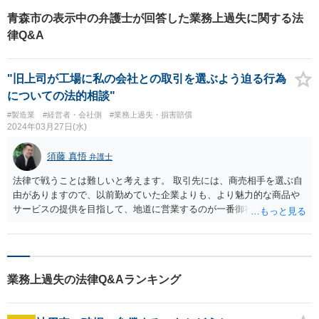
青森市の表示中の弁護士が回答した業務上過失に関する法
律Q&A
"旧上司が工場に私の会社との取引を選ぶよう迫る行為
についての法的相談"
#製造業
#経営者・会社側
#業務上過失・損害賠償
2024年03月27日(水)
須藤 真悟
弁護士
法律で戦うことは難しいと考えます。 取引先には、商売相手を選ぶ自
由がありますので、以前勤めていた企業よりも、より魅力的な商品や
サービスの提供を目指して、地道に営業するのが一番御社の発展に寄
与すると考えます。 ご健闘を祈ります！
業務上過失の法律Q&Aランキング