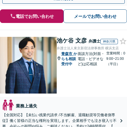
電話でお問い合わせ
メールでお問い合わせ
池ケ谷 文彦
弁護士
神奈川県
弁護士法人東京新宿法律事務所 横浜支店
営業時間：0
青森市
か
面談方法(対面・
らも相談
電話・ビデオな
9:00~21:00
受付中
ど)は応相談
（平日）
業務上過失
【全国対応】【未払い残業代請求 /不当解雇、退職勧奨等労働者側専
従】働く皆様の正当な権利を実現します。企業相手でも泣き寝入り不
要。会社への疑問や悩み、ご相談ください。予約は24時間受付。【初