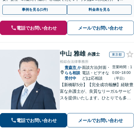
回面談無料】【夜間・休日対応可】
事例を見る(1件)
料金表を見る
電話でお問い合わせ
メールでお問い合わせ
中山 雅雄
弁護士
東京都
裕綜合法律事務所
営業時間：1
青森市
か
面談方法(対面・
らも相談
電話・ビデオな
0:00~18:00
受付中
ど)は応相談
（平日）
【新橋駅5分】【完全成功報酬】経験豊
富な弁護士が、良質なリーガルサービ
スを提供いたします。ひとりでも多く
の方が笑顔で未来を歩めるよう、丁寧
にアドバイス・サポートをいたしま
す。お困りの際は、ぜひご相談くださ
電話でお問い合わせ
メールでお問い合わせ
い。【弁護士歴20年以上】