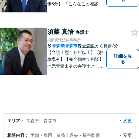
歩8分】 「こんなこと相談し
ていいのだろうか」とお思い
の方、大丈夫です。どのよう
なお悩みでもご相談くださ
須藤 真悟
い。 皆様が抱えている問題に
弁護士
真摯に向き合い、ともに解決
須藤真悟法律事務所
いたします。
青森県
青森市
青森駅
から徒歩7分
|
【弁護士歴１５年以上】【駐
詳細を見
車場有】【完全個室で相談】
る
地元青森出身の弁護士とし
て、相談にお越しくださった
方々が、平穏な日常を取り戻
すことができるように、迅速
に、そして真剣に取り組みま
す。皆様が安心して相談でき
るような雰囲気づくりを行な
っています。
エリア
青森県、青森市
変更
相談内容
労働・雇用、業務上過失・損害賠償
変更