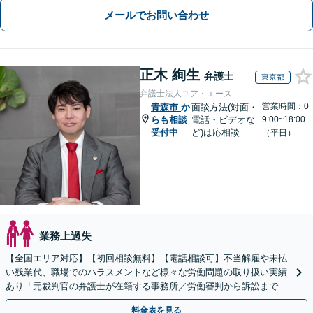
メールでお問い合わせ
正木 絢生
弁護士
東京都
弁護士法人ユア・エース
営業時間：0
青森市
か
面談方法(対面・
らも相談
電話・ビデオな
9:00~18:00
受付中
ど)は応相談
（平日）
業務上過失
【全国エリア対応】【初回相談無料】【電話相談可】不当解雇や未払
い残業代、職場でのハラスメントなど様々な労働問題の取り扱い実績
あり「元裁判官の弁護士が在籍する事務所／労働審判から訴訟まで、
裁判官経験を活かした最適な戦略を立案」
料金表を見る