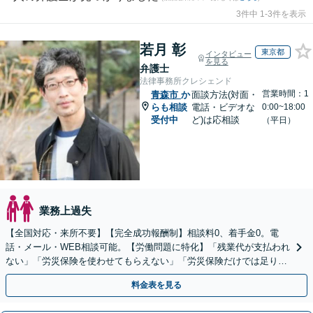
3件中 1-3件を表示
若月 彰
東京都
インタビュー
を見る
弁護士
法律事務所クレシェンド
営業時間：1
青森市
か
面談方法(対面・
らも相談
電話・ビデオな
0:00~18:00
受付中
ど)は応相談
（平日）
業務上過失
【全国対応・来所不要】【完全成功報酬制】相談料0、着手金0。電
話・メール・WEB相談可能。【労働問題に特化】「残業代が支払われ
ない」「労災保険を使わせてもらえない」「労災保険だけでは足りな
い。損害賠償請求したい」など労働問題はお任せを。
料金表を見る