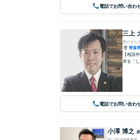
電話でお問い合わ
三上 
雪のまち
青森
【相談件
求を「し
電話でお問い合わ
小澤 博之
青い森法律事務所