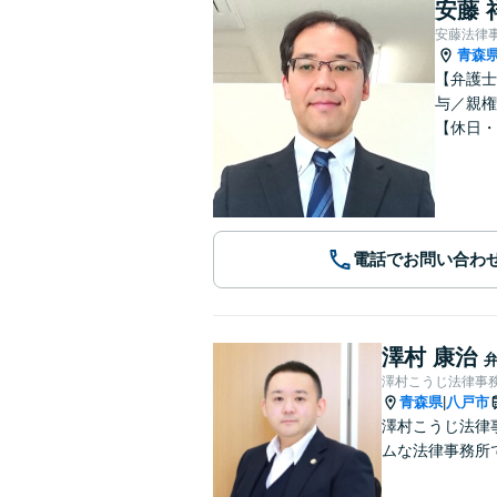
安藤 
安藤法律
青森
【弁護士
与／親権
【休日・
電話でお問い合わ
澤村 康治
澤村こうじ法律事
青森県
八戸市
|
澤村こうじ法律
ムな法律事務所