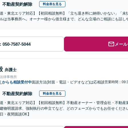
不動産契約解除
料金表を見る
道・東北エリア対応】【初回相談無料】「立ち退き料に納得いかない」「未
ルは当事務所へ。オーナー様から借主様まで、どんな立場のご相談にも話し
メール
毅
弁護士
合法律事務所
市
からも相談受付中
面談方法(対面・電話・ビデオなど)は応相談
営業時間：09:3
不動産契約解除
料金表を見る
道・東北エリア対応】【初回相談無料】不動産オーナー・管理会社・不動産
建物明渡請求、強制執行の申立てなど、どのフェーズからでもお任せくださ
日・夜間面談OK】