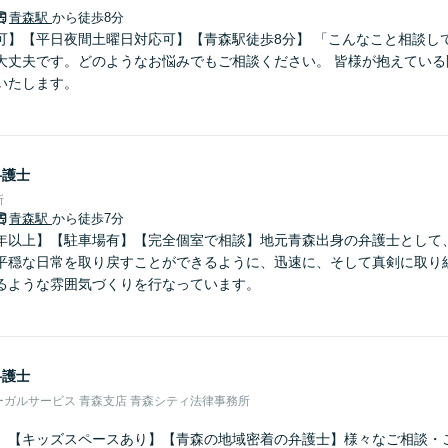
青森駅
から徒歩8分
可】【平日夜間土曜日対応可】【青森駅徒歩8分】 「こんなこと相談し
大丈夫です。どのようなお悩みでもご相談ください。 皆様が抱えている
いたします。
弁護士
所
青森駅
から徒歩7分
年以上】【駐車場有】【完全個室で相談】地元青森出身の弁護士として
平穏な日常を取り戻すことができるように、迅速に、そして真剣に取り
るような雰囲気づくりを行なっています。
弁護士
ガルサービス 青森支店 青森シティ法律事務所
】【キッズスペースあり】【青森の地域密着の弁護士】様々なご相談・