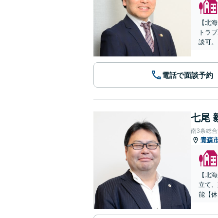
【北海
トラブ
談可。
電話で面談予約
七尾 
南3条総
青森
【北海
立て、
能【休