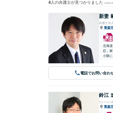
4
人の弁護士が見つかりました
(検索結
新妻 
弁護士法
青森
北海道
応」家
小限に
電話でお問い合わ
鈴江 
たいへい
青森