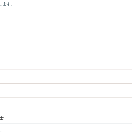
します。
士