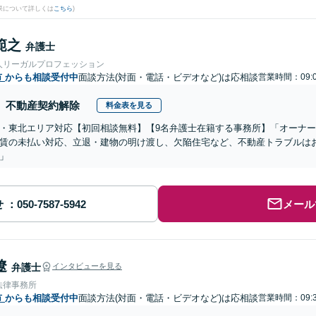
果について詳しくは
こちら
)
範之
弁護士
人リーガルプロフェッション
市
からも相談受付中
面談方法(対面・電話・ビデオなど)は応相談
営業時間：09:0
不動産契約解除
料金表を見る
・東北エリア対応【初回相談無料】【9名弁護士在籍する事務所】「オーナ
賃の未払い対応、立退・建物の明け渡し、欠陥住宅など、不動産トラブルは
」
せ
メール
遼
弁護士
インタビューを見る
法律事務所
市
からも相談受付中
面談方法(対面・電話・ビデオなど)は応相談
営業時間：09:3