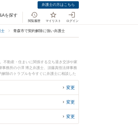
弁護士の方はこちら
&Aを探す
閲覧履歴
マイリスト
ログイン
護士
青森市で契約解除に強い弁護士
中。不動産・住まいに関係する立ち退き交渉や家
律事務所の小澤 博之弁護士、須藤真悟法律事務
約解除のトラブルを今すぐに弁護士に相談した
る青森市内の弁護士に相談予約したい』などでお
変更
変更
変更