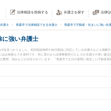
法律相談を投稿する
弁護士を探す
法律Q
弁護士
青森市で法律相談できる弁護士
青森市で不動産・住まいに強い弁
除に強い弁護士
が4名見つかりました。初回面談無料や休日面談に対応している弁護士なども掲載
り込み検索もでき便利です。特に雪のまち法律事務所の三上 大介弁護士や青い森法
護士費用、強みなどが注目されています。『青森市で土日や夜間に発生した不動産契
富な近くの弁護士を検索したい』『初回相談無料で不動産契約解除を法律相談でき