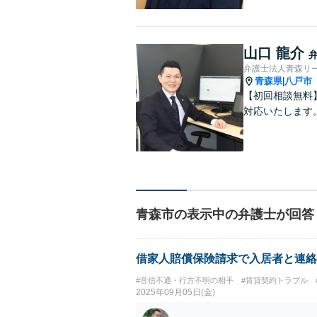
山口 龍介
弁護士法人青森リ
青森県
八戸市
|
【初回相談無料
対応いたします
青森市の表示中の弁護士が回答
借家人賠償保険請求で入居者と連絡
#音信不通・行方不明の相手
#賃貸契約トラブル
2025年09月05日(金)