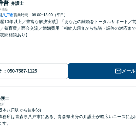
祥吾
弁護士
事務所
県
八戸市
営業時間：09:00~18:00（平日）
|
歴10年以上／豊富な解決実績】「あなたの離婚をトータルサポート／
／養育費／面会交流／婚姻費用「相続人調査から協議・調停の対応まで
夜間相談あり】
せ
メール
弁護士
務所
本八戸駅
から徒歩6分
事務所は青森県八戸市にある、青森県出身の弁護士が幅広いニーズにお
です。