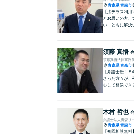
青森県
青森市
|
【法テラス利用
とお思いの方、
い、ともに解決
須藤 真悟
須藤真悟法律事務
青森県
青森市
|
【弁護士歴１５
さった方々が、
心して相談でき
木村 哲也
弁護士法人青森リー
青森県
青森市
|
【初回相談無料