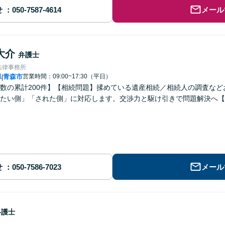
せ
メール
大介
弁護士
法律事務所
県
青森市
営業時間：09:00~17:30（平日）
|
数の累計200件】【相続問題】揉めている遺産相続／相続人の調査な
たい側」「された側」に対応します。交渉力と駆け引きで問題解決へ【
せ
メール
弁護士