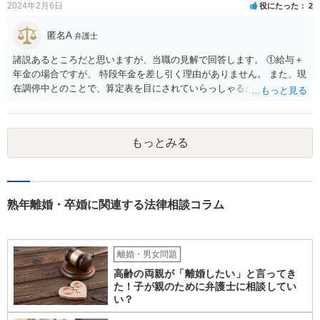
場合、その配偶者は、夫と相手女性の双方に対して不貞行為に基づく
2024年2月6日
役にたった
2
慰謝料請求を行うことが可能です（民法709条）。 ただし、夫に以下
の事情があれば、過失の有無や慰謝料額に影響します。 ・相手女性が
匿名A
弁護士
独身であると虚偽申告していた ・夫が既婚と知らなかったことに合理
諸説あるところだと思いますが、当職の見解で回答します。 ①給与＋
的理由がある もっとも、相手女性が既婚であることを容易に確認でき
年金の場合ですが、 特段年金を差し引く理由がありません。 また、現
たにもかかわらず漫然と関係を続けた場合は、夫の過失が認められ、
在調停中とのことで、算定表を目にされていらっしゃるかと思いま
慰謝料（50～150万円程度？）が発生し得ます。
す。 給与と年金を単純に足した金額で計算すべきかどうかですが、 給
与の場合、就労するために必要だとされる経費を控除しています。 年
金の場合は、この控除をする必要がありませんので、 詳しい計算式は
もっとみる
割愛しますが、 単純な足し算をした部分の表よりも多い金額が妥当と
いうことになります。 ②婚姻費用は相当額の半分10万円しか出さない
半分というのは合理的な根拠がありません。 算定表上、夫婦のみのも
ので考えるというのであれば多少はわかりますが。 合意ができなけれ
ば審判となりますが、 相手方の根拠のない主張に沿ったものになると
熟年離婚・卒婚に関連する法律相談コラム
は考え難いと思います。
離婚・男女問題
高齢の両親が「離婚したい」と言ってき
た！子が親のために弁護士に相談してい
い？