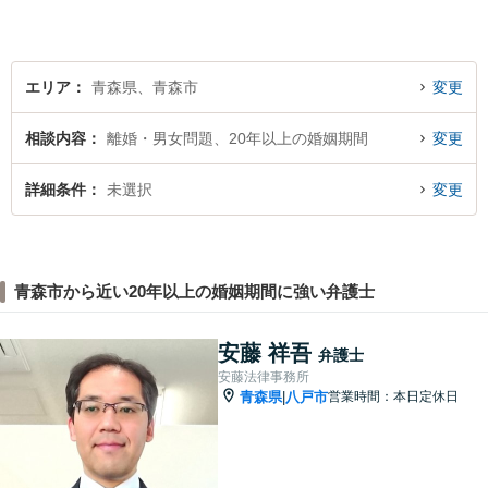
真摯に向き合い、ともに解決
いたします。
エリア
青森県、青森市
変更
相談内容
離婚・男女問題、20年以上の婚姻期間
変更
詳細条件
未選択
変更
青森市から近い20年以上の婚姻期間に強い弁護士
安藤 祥吾
弁護士
安藤法律事務所
青森県
八戸市
営業時間：本日定休日
|