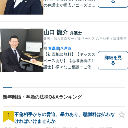
る
の弁護士が幅広いニーズにお
応えするアットホームな法律
事務所です。
山口 龍介
弁護士
弁護士法人青森リーガルサービス 八戸シティ法律事務
所
青森県
八戸市
|
【初回相談無料】【キッズス
詳細を見
ペースあり】【地域密着の弁
る
護士】様々なご相談・ご依頼
案件に迅速・丁寧に対応いた
します。お困りの方はぜひご
相談ください。
熟年離婚・卒婚の法律Q&Aランキング
1
不倫相手からの脅迫、暴力あり、慰謝料は払わな
ければいけませんか