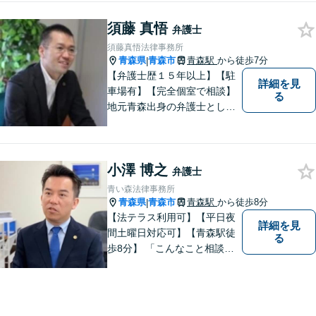
応いたします。
須藤 真悟
弁護士
須藤真悟法律事務所
青森県
青森市
青森駅
から徒歩7分
|
【弁護士歴１５年以上】【駐
詳細を見
車場有】【完全個室で相談】
る
地元青森出身の弁護士とし
て、相談にお越しくださった
方々が、平穏な日常を取り戻
すことができるように、迅速
小澤 博之
に、そして真剣に取り組みま
弁護士
す。皆様が安心して相談でき
青い森法律事務所
るような雰囲気づくりを行な
青森県
青森市
青森駅
から徒歩8分
|
っています。
【法テラス利用可】【平日夜
詳細を見
間土曜日対応可】【青森駅徒
る
歩8分】 「こんなこと相談し
ていいのだろうか」とお思い
の方、大丈夫です。どのよう
なお悩みでもご相談くださ
い。 皆様が抱えている問題に