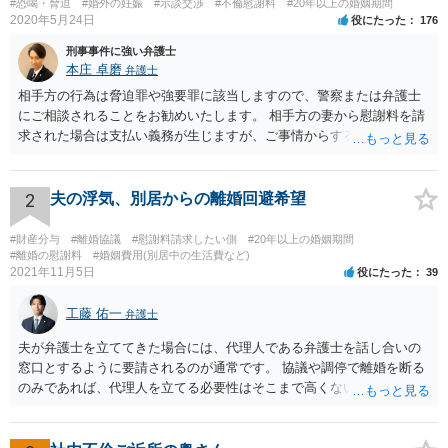
#恐喝・脅迫
#婚外の妊娠
#示談交渉
#不倫慰謝料
#20年以上の婚姻期間
2020年5月24日
役にたった
176
刑事事件に強い弁護士
本庄 卓磨
弁護士
相手方の行為は脅迫罪や強要罪に該当しますので、警察または弁護士
にご相談されることをお勧めいたします。 相手方の妻から慰謝料を請
求された場合は支払い義務が生じますが、ご事情からすると減額交渉
をする余地は十分にありそうです。
2
夫の浮気、別居からの離婚回避希望
#財産分与
#離婚協議
#慰謝料請求したい側
#20年以上の婚姻期間
#離婚の慰謝料
#婚姻費用(別居中の生活費など)
2021年11月5日
役にたった
39
工藤 佑一
弁護士
夫が弁護士を立ててきた場合には、代理人である弁護士を話し合いの
窓口とするように要請されるのが通常です。 協議や調停で離婚を断る
のみであれば、代理人を立てる必要性はそこまで高くないようにも思
われますが、条件によっては離婚も検討するというお考えの場合や婚
姻費用についてもまとまっていない状況である場合には代理人を立て
ることが適切かも知れません。 依頼するかどうかの検討も含め、お近