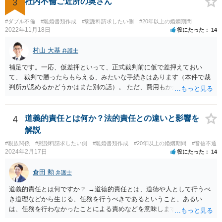
3
社内不倫ご近所の奥さん
くの弁護士へ相談はされてみると良いと考えます。
#ダブル不倫
#離婚書類作成
#慰謝料請求したい側
#20年以上の婚姻期間
2022年11月18日
役にたった
14
村山 大基
弁護士
補足です。一応、仮差押といって、正式裁判前に仮で差押えておい
て、 裁判で勝ったらもらえる、みたいな手続きはあります（本件で裁
判所が認めるかどうかはまた別の話）。 ただ、費用もかかりますし、
必ず本件で認められるとも限りませんので、現時点で仮差押を考える
のであれば、 面談相談に行って詳しく話を聞いてみましょう。
4
道義的責任とは何か？法的責任との違いと影響を
解説
#親族関係
#慰謝料請求したい側
#離婚書類作成
#20年以上の婚姻期間
#音信不通
2024年2月17日
役にたった
14
倉田 勲
弁護士
道義的責任とは何ですか？ →道徳的責任とは、道徳や人として行うべ
き道理などから生じる、任務を行うべきであるということ、あるい
は、任務を行わなかったことによる責めなどを意味します。 道義的責
任では、倫理ないし道徳上の責任のため法的責任のような強制力や罰