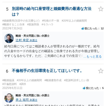
則はありませんが、道義的責任を果たさないことで、他人からの信用
を無くす、不遇を受けるなどの一般的にはそのような事実上の不利益
5
別居時の給与口座管理と婚姻費用の最適な方法
が生じます。
は？
#婚姻費用(別居中の生活費など)
#性格の不一致
#20年以上の婚姻期間
#離婚すること自体
#親族関係
#モラハラ
2022年7月24日
役にたった
12
離婚・男女問題に強い弁護士
辻村 幸宏
弁護士
給与口座についてはご相談者さんが管理されるのが一般的です。給与
の入金やカードの出金などの確認をご自身でされる方が今後は管理し
やすくなるからです。ただ、ご夫婦のこれまでの生活で奥様が管理さ
れており不当な出金をしないというのであれば、それはそのまま維持
しても構わないとは思います。 隠し財産といっても、収入は給与だけ
で隠しようがないでしょうし、今わかっていない財産がないのであれ
6
不倫相手の生活環境を正してほしいです。
ば別居後に新たな財産ができてもお互いに分与を主張できないことに
はなりますので杞憂ということになろうかと思います。 婚姻費用を渡
#離婚協議
#20年以上の婚姻期間
#離婚書類作成
#慰謝料請求したい側
さないというおそれを奥様が抱くのはやむない面もあるとは思います
#不倫慰謝料
#調停
2025年6月11日
役にたった
5
が、ここは信じていただくしかないですし、婚姻費用の金額の合意が
できるかどうかの方が重要だと思います（合意できなれば納得した金
離婚・男女問題に強い弁護士
額をもらえないという意味では、奥様の不満は残るからです）。 特別
井上 祐司
弁護士
経費という問題はあるのですが、一般には、収入から婚姻費用は定め
>退去するなら慰謝料0円でもかまわないという内容ですと、弁護士さ