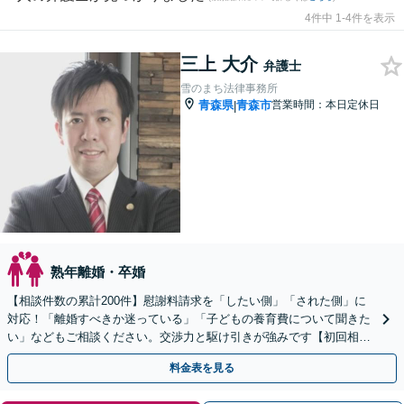
4件中 1-4件を表示
三上 大介
弁護士
雪のまち法律事務所
青森県
青森市
営業時間：本日定休日
|
熟年離婚・卒婚
【相談件数の累計200件】慰謝料請求を「したい側」「された側」に
対応！「離婚すべきか迷っている」「子どもの養育費について聞きた
い」などもご相談ください。交渉力と駆け引きが強みです【初回相談
無料／当日・夜間も相談可】
料金表を見る