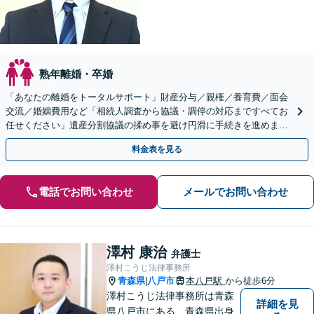
熟年離婚・卒婚
「あなたの離婚をトータルサポート」財産分与／親権／養育費／面会
交流／婚姻費用など「相続人調査から協議・調停の対応まですべてお
任せください」遺産分割協議の揉め事を避け円滑に手続きを進めまし
ょう【秘密厳守】【子連れ相談可】【休日・夜間相談あり】
料金表を見る
電話でお問い合わせ
メールでお問い合わせ
澤村 康治
弁護士
澤村こうじ法律事務所
青森県
八戸市
本八戸駅
から徒歩6分
|
澤村こうじ法律事務所は青森
詳細を見
県八戸市にある、青森県出身