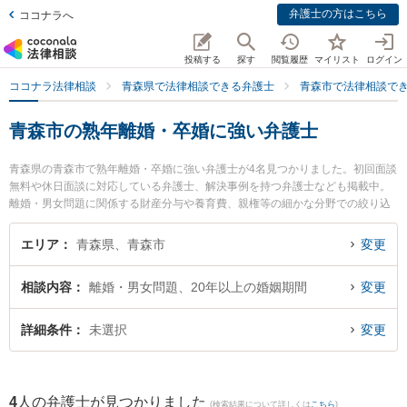
弁護士の方はこちら
ココナラへ
投稿する
探す
閲覧履歴
マイリスト
ログイン
ココナラ法律相談
青森県で法律相談できる弁護士
青森市で法律相談で
青森市の熟年離婚・卒婚に強い弁護士
青森県の青森市で熟年離婚・卒婚に強い弁護士が4名見つかりました。初回面談
無料や休日面談に対応している弁護士、解決事例を持つ弁護士なども掲載中。
離婚・男女問題に関係する財産分与や養育費、親権等の細かな分野での絞り込
み検索もでき便利です。特に雪のまち法律事務所の三上 大介弁護士や弁護士法
人青森リーガルサービス 青森支店 青森シティ法律事務所の木村 哲也弁護士、
エリア
青森県、青森市
変更
須藤真悟法律事務所の須藤 真悟弁護士のプロフィール情報や弁護士費用、強み
などが注目されています。『青森市で土日や夜間に発生した熟年離婚・卒婚の
相談内容
離婚・男女問題、20年以上の婚姻期間
変更
トラブルを今すぐに弁護士に相談したい』『熟年離婚・卒婚のトラブル解決の
実績豊富な近くの弁護士を検索したい』『初回相談無料で熟年離婚・卒婚を法
律相談できる青森市内の弁護士に相談予約したい』などでお困りの相談者さん
詳細条件
未選択
変更
におすすめです。
4
人の弁護士が見つかりました
(検索結果について詳しくは
こちら
)