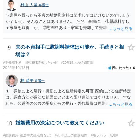
村山 大基
弁護士
＞家屋を貰ったら不貞の離婚慰謝料は請求してはいけないのでしょう
か？ いえ、そんなことはありません。 ただ、事前に、 ①慰謝料なし
＋家屋を取得 か、 ②慰謝料あり＋家屋を売却して売却代金を分ける
の、どちらが得かは計算しておいた方がいいと思います。 ①の方が得
なら、慰謝料代わりに不動産全部もらう、はありだと思います。 ＞婚
姻費用は慰謝料とは別だと思うのですが 主人は世間の相場は200万や
9
夫の不貞相手に慰謝料請求は可能か、手続きと相
とどうなんでしょうか？アドバイスお願いいたします。 婚姻費用につ
場は？
いては、おっしゃる通り別です。 なので、ご主人の主張通り慰謝料を
#不倫慰謝料
#慰謝料請求したい側
#20年以上の婚姻期間
２００万円と考えるにしても、 婚姻費用＋慰謝料２００万円、が正し
2025年10月8日
役にたった
6
いです。 その上で、このまま離婚に応じない場合、婚姻費用が月４万
円なら、５年と少し婚姻費用を貰い続ければ 婚姻費用だけでも２００
林 遥平
弁護士
万円になりますので、早めに近所の弁護士に相談に行って対応につい
てアドバイスを受けてみましょう。
１ 探偵による尾行・撮影による住所特定の可否 探偵による住所特定
は、調査方法が適法な範囲にとどまる限り違法ではありません。 すな
わち、公道等の公共の場所からの尾行・外観撮影は原則適法であり、
住居敷地内への侵入、屋内・窓越しの撮影、盗聴・盗撮等の私的領域
への侵害行為は違法の可能性があります。したがって、夫が相手女性
と会う約束を取り付け、探偵が公道上から尾行・撮影して住所を割り
10
婚姻費用の決定について教えてください
出す方法は、手段が適法であれば問題ありません。 ２ 相手女性が既
婚者であった場合の夫への慰謝料請求の可能性 相手女性が既婚である
#婚姻費用(別居中の生活費など)
#20年以上の婚姻期間
#モラハラ
#調停