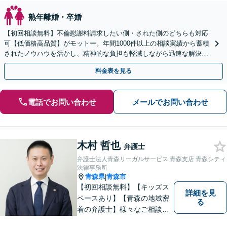
熟年離婚・卒婚
【初回相談無料】不倫慰謝料請求したい側・された側のどちらも対応
可【低価格高品質】がモットー。年間1000件以上の相談実績から蓄積
されたノウハウを活かし、精神的な負担も軽減しながら迅速な解決を
目指します。【休日・夜間相談あり】【ビデオ面談可】
料金表を見る
電話でお問い合わせ
メールでお問い合わせ
木村 哲也
弁護士
弁護士法人青森リーガルサービス 青森支店 青森シティ
法律事務所
青森県
青森市
|
【初回相談無料】【キッズス
詳細を見
ペースあり】【青森の地域密
る
着の弁護士】様々なご相談・
ご依頼案件に迅速・丁寧に対