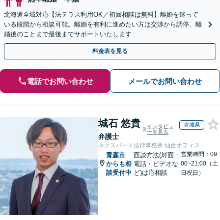
北海道全域対応【法テラス利用OK／初回相談は無料】離婚を迷って
いる段階から相談可能。離婚を有利に進めたい方は交渉から調停、離
婚後のことまで最後までサポートいたします
料金表を見る
電話でお問い合わせ
メールでお問い合わせ
城石 悠貴
宮城県
インタビュ
ーを見る
弁護士
ネクスパート法律事務所 仙台オフィス
営業時間：09:
青森市
面談方法(対面・
からも相
電話・ビデオな
00~21:00（土
談受付中
ど)は応相談
日祝日）