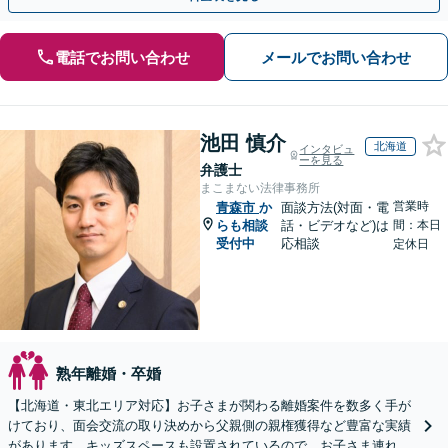
電話でお問い合わせ
メールでお問い合わせ
池田 慎介
北海道
インタビュ
ーを見る
弁護士
まこまない法律事務所
営業時
青森市
か
面談方法(対面・電
らも相談
話・ビデオなど)は
間：本日
受付中
応相談
定休日
熟年離婚・卒婚
【北海道・東北エリア対応】お子さまが関わる離婚案件を数多く手が
けており、面会交流の取り決めから父親側の親権獲得など豊富な実績
があります。キッズスペースも設置されているので、お子さま連れの