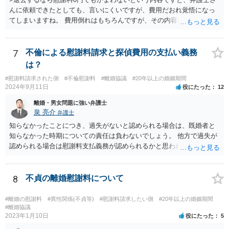
られ、全ての生活費が入っていると見ます。奥様の利益のために支払
んに依頼できたとしても、言いにくいですが、費用だおれ覚悟になっ
っている費用については、婚姻費用から引くことも相当だと思いま
てしまいますね。 費用倒れはもちろんですが、その内容は、法律的に
す。
義務のないことをお願いする内容となってしまうので、弁護士の受任
は期待しにくいと思います。 内容証明又は弁護士に委任することを検
討されているのであれば、慰謝料請求に限定した方がよいでしょう。
7
不倫による慰謝料請求と探偵費用の支払い義務
内容証明郵便において、「退去するのであれば慰謝料は要らない」と
は？
あなたが書いたとしても、法律上、あなたに建物からの退去を求める
#慰謝料請求された側
#不倫慰謝料
#離婚協議
#20年以上の婚姻期間
権限はないので、やはり不自然になってしまいます。
2024年9月11日
役にたった
12
離婚・男女問題に強い弁護士
泉 亮介
弁護士
知らなかったことにつき、過失がないと認められる場合は、既婚者と
知らなかった時期についての責任は負わないでしょう。 他方で過失が
認められる場合は慰謝料支払義務が認められるかと思われます。 ま
た、夫婦関係が冷め切っているというのは不貞相手の発言であり、客
観的な事実かは不明なため、客観的な事実として婚姻関係が破綻して
いたことが証明できない限り、そのような説明を受けていたとしても
8
不貞の離婚慰謝料について
配偶者からの慰謝料請求については影響はあまりしないでしょう。 探
偵費用については認められるケースもありますが、一部に限られるも
#離婚の慰謝料
#異性関係(不貞等)
#慰謝料請求したい側
#20年以上の婚姻期間
のも多く、少なくとも最初から支払いに合意はせず、支払い義務がな
#離婚協議
2023年1月10日
役にたった
5
いことを主張し争うこととなるかと思われます。