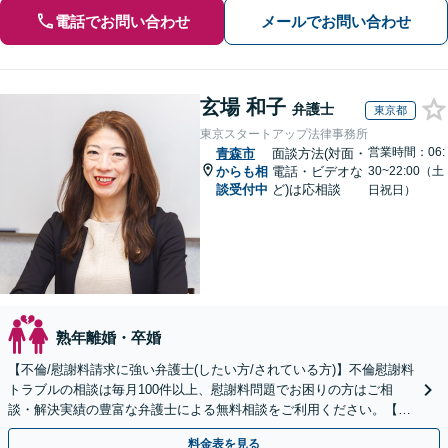
電話でお問い合わせ
メールでお問い合わせ
玄場 和子
弁護士
東京都
東京スタートアップ法律事務所
営業時間：06:
青森市
面談方法(対面・
からも相
電話・ビデオな
30~22:00（土
談受付中
ど)は応相談
日祝日）
熟年離婚・卒婚
【不倫/慰謝料請求に強い弁護士(したい方/されている方)】不倫慰謝料
トラブルの相談は毎月100件以上、慰謝料問題でお困りの方はご相
談・解決実績の豊富な弁護士による無料相談をご利用ください。【初
回相談０円(電話)】【全国対応】
料金表を見る