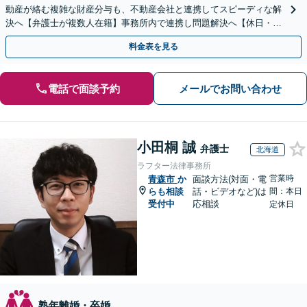
動産が絡む複雑な財産分与も、不動産会社と連携してスピーディな解
決へ【弁護士が複数人在籍】事務所内で連携し問題解決へ【休日・夜
間面談可】【子連れ相談可】【虎ノ門駅1分】
料金表を見る
電話で面談予約
メールでお問い合わせ
小田桐 誠
弁護士
北海道
ラフター法律事務所
営業時
青森市
か
面談方法(対面・電
らも相談
話・ビデオなど)は
間：本日
受付中
応相談
定休日
熟年離婚・卒婚