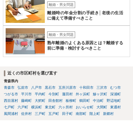
離婚・男女問題
離婚時の年金分割の手続き│老後の生活
に備えて準備すべきこと
離婚・男女問題
熟年離婚のよくある原因とは？離婚する
前に準備・検討するべきこと
近くの市区町村を選び直す
青森県内
青森市
弘前市
八戸市
黒石市
五所川原市
十和田市
三沢市
むつ市
つがる市
平川市
平内町
今別町
蓬田村
外ヶ浜町
鰺ヶ沢町
深浦町
西目屋村
藤崎町
大鰐町
田舎館村
板柳町
鶴田町
中泊町
野辺地町
七戸町
六戸町
横浜町
東北町
六ヶ所村
おいらせ町
大間町
東通村
風間浦村
佐井村
三戸町
五戸町
田子町
南部町
階上町
新郷村