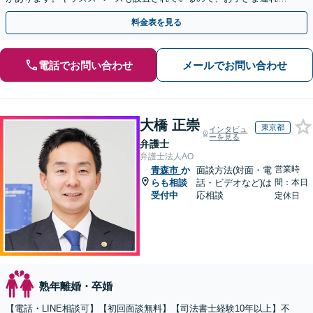
方も安心してご相談ください【WEB面談対応】
料金表を見る
電話でお問い合わせ
メールでお問い合わせ
大橋 正崇
東京都
インタビュ
ーを見る
弁護士
弁護士法人AO
営業時
青森市
か
面談方法(対面・電
らも相談
話・ビデオなど)は
間：本日
受付中
応相談
定休日
熟年離婚・卒婚
【電話・LINE相談可】【初回面談無料】【司法書士経験10年以上】不