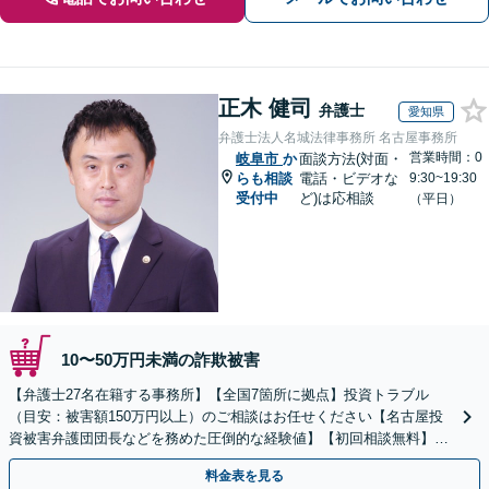
正木 健司
弁護士
愛知県
弁護士法人名城法律事務所 名古屋事務所
営業時間：0
岐阜市
か
面談方法(対面・
らも相談
電話・ビデオな
9:30~19:30
受付中
ど)は応相談
（平日）
10〜50万円未満の詐欺被害
【弁護士27名在籍する事務所】【全国7箇所に拠点】投資トラブル
（目安：被害額150万円以上）のご相談はお任せください【名古屋投
資被害弁護団団長などを務めた圧倒的な経験値】【初回相談無料】先
物取引、証券取引、仮想通貨、FX被害、マルチ商法など
料金表を見る