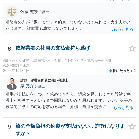
佐藤 充崇
弁護士
相談者の方が「返します」と約束していないのであれば、大丈夫かと
存じます。 詐欺罪も成立しないでしょう。
8
依頼業者の社員の支払金持ち逃げ
#ぼったくり被害
#高額請求への対応
#本名・住所・電話番号が判明
#10〜50万円未満
2024年1月31日
役にたった
1
詐欺・消費者問題に強い弁護士
泉 亮介
弁護士
相手が支払いをしつこく求めてきたり、訴訟を起こしてきた段階で弁
護士へ相談するという形で問題はないかと思われます。 ただ、訴訟の
段階で弁護士の対応を求める場合、弁護士費用が交渉に比べて高くな
りやすい為、相手の対応を見ながらどのタイミングで弁護士を入れる
のかを考えておく必要があるでしょう。
9
旅の全額負担の約束が支払わない…詐欺になりま
すか？