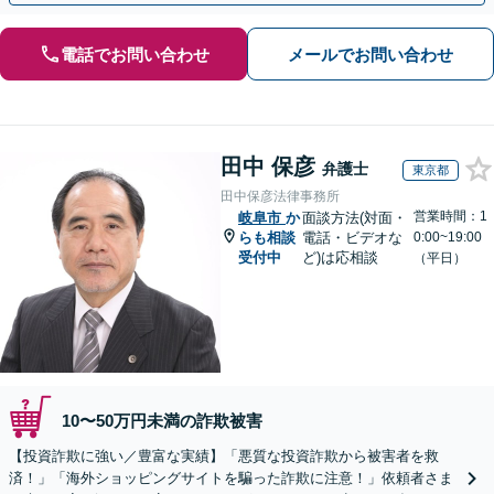
電話でお問い合わせ
メールでお問い合わせ
田中 保彦
弁護士
東京都
田中保彦法律事務所
営業時間：1
岐阜市
か
面談方法(対面・
らも相談
電話・ビデオな
0:00~19:00
受付中
ど)は応相談
（平日）
10〜50万円未満の詐欺被害
【投資詐欺に強い／豊富な実績】「悪質な投資詐欺から被害者を救
済！」「海外ショッピングサイトを騙った詐欺に注意！」依頼者さま