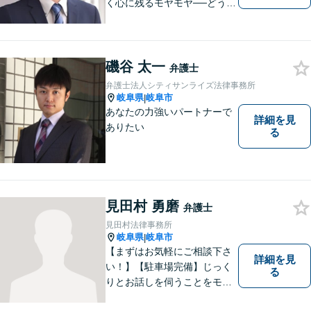
く心に残るモヤモヤ──どうぞ
安心してお聞かせください。
あなたの想いに丁寧に寄り添
いながら、これからの一歩を
一緒に見つけていきます。
磯谷 太一
弁護士
【丁寧なヒアリング】【地域
弁護士法人シティサンライズ法律事務所
密着型の法律事務所】
岐阜県
岐阜市
|
あなたの力強いパートナーで
詳細を見
ありたい
る
見田村 勇磨
弁護士
見田村法律事務所
岐阜県
岐阜市
|
【まずはお気軽にご相談下さ
詳細を見
い！】【駐車場完備】じっく
る
りとお話しを伺うことをモッ
トーにしております。