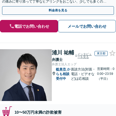
の痛みに寄り添って丁寧なヒアリングをおこない、少しでも多くの返
金が得られるよう尽力します！
料金表を見る
電話でお問い合わせ
メールでお問い合わせ
浦川 祐輔
東京都
インタビュ
ーを見る
弁護士
弁護士法人エッグ
営業時間：0
岐阜市
か
面談方法(対面・
らも相談
電話・ビデオな
0:00~23:59
受付中
ど)は応相談
（平日）
10〜50万円未満の詐欺被害