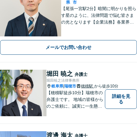
県
市
【尾張一宮駅2分】暗闇に明かりを照ら
す星のように、法律問題で悩む皆さま
の光となります【企業法務】各業界特
有の事情にも配慮し、最適なアドバイ
スを【離婚問題】女性弁護士在籍／証
拠収集・協議前〜紛争段階、どのフェ
メールでお問い合わせ
ーズにも対応【完全個室】
堀田 暁之
弁護士
堀田暁之法律事務所
岐阜県
瑞穂市
穂積駅
から徒歩10分
|
【穂積駅徒歩10分】瑞穂市の
詳細を見
弁護士です。 地域の皆様から
る
のご依頼に、誠実に一生懸命
に取り組みます。2015年の弁
護士登録以来、刑事事件や交
通事故・慰謝料・借金問題を
はじめとする民事事件に対応
渡邊 海太
弁護士