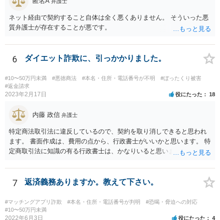
匿名A
弁護士
ネット経由で契約すること自体は全く悪くありません。 そういった悪
質弁護士が存在することが悪です。
6
ダイエット詐欺に、引っかかりました。
#10〜50万円未満
#悪徳商法
#本名・住所・電話番号が不明
#ぼったくり被害
#返金請求
2023年2月17日
役にたった
18
内藤 政信
弁護士
特定商法取引法に違反しているので、契約を取り消しできると思われ
ます。 書面作成は、費用の点から、行政書士がいいかと思います。 特
定商取引法に知識の有る行政書士は、かなりいると思います。 問い合
わせされるといいでしょう。 今後の支払いは、不要です。
7
返済義務ありますか。教えて下さい。
#マッチングアプリ詐欺
#本名・住所・電話番号が判明
#恐喝・脅迫への対応
#10〜50万円未満
2022年6月3日
役にたった
4