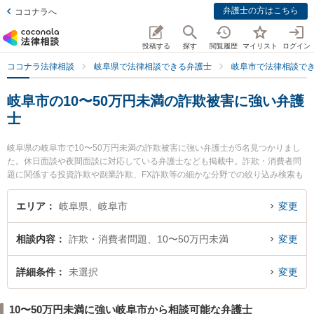
弁護士の方はこちら
ココナラへ
投稿する
探す
閲覧履歴
マイリスト
ログイン
ココナラ法律相談
岐阜県で法律相談できる弁護士
岐阜市で法律相談で
岐阜市の10〜50万円未満の詐欺被害に強い弁護
士
岐阜県の岐阜市で10〜50万円未満の詐欺被害に強い弁護士が5名見つかりまし
た。休日面談や夜間面談に対応している弁護士なども掲載中。詐欺・消費者問
題に関係する投資詐欺や副業詐欺、FX詐欺等の細かな分野での絞り込み検索も
でき便利です。特にすぎしま法律事務所の杉島 健二弁護士や岐阜シティ法律事
務所の柳場 雄貴弁護士、林寛太郎法律事務所の林 寛太郎弁護士のプロフィール
エリア
岐阜県、岐阜市
変更
情報や弁護士費用、強みなどが注目されています。『岐阜市で土日や夜間に発
生した10〜50万円未満の詐欺被害のトラブルを今すぐに弁護士に相談したい』
相談内容
詐欺・消費者問題、10〜50万円未満
変更
『10〜50万円未満の詐欺被害のトラブル解決の実績豊富な近くの弁護士を検索
したい』『初回相談無料で10〜50万円未満の詐欺被害を法律相談できる岐阜市
内の弁護士に相談予約したい』などでお困りの相談者さんにおすすめです。
詳細条件
未選択
変更
10〜50万円未満に強い岐阜市から相談可能な弁護士