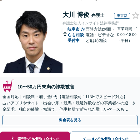
大川 博俊
弁護士
東京都
弁護士法人インサイト法律事務所
営業時間：1
岐阜市
か
面談方法(対面・
らも相談
電話・ビデオな
0:00~18:00
受付中
ど)は応相談
（平日）
10〜50万円未満の詐欺被害
全国対応｜相談料・着手金0円【電話相談可！LINEでスピード対応】
占いアプリやサイト・出会い系・競馬・競艇詐欺などの事業者への返
金請求。独自の経験・知識で、他事務所で断られた難しいケースも解
決に導いた実績あり。まずはお気軽にご相談ください
料金表を見る
電話でお問い合わせ
メールでお問い合わせ