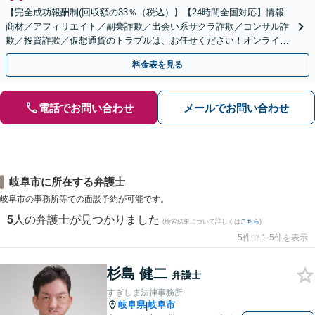
【完全成功報酬制(回収額の33％（税込）】【24時間全国対応】情報
商材／アフィリエイト／副業詐欺／出会い系サクラ詐欺／コンサル詐
欺／投資詐欺／仮想通貨のトラブルは、お任せください！オンライン
のみで解決も可能！
料金表を見る
電話でお問い合わせ
メールでお問い合わせ
岐阜市に所在する弁護士
岐阜市の事務所等での面談予約が可能です。
5
人の弁護士が見つかりました
(検索結果について詳しくは
こちら
)
5件中 1-5件を表示
杉島 健二
弁護士
すぎしま法律事務所
岐阜県
岐阜市
|