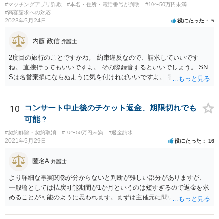
#マッチングアプリ詐欺
#本名・住所・電話番号が判明
#10〜50万円未満
#高額請求への対応
2023年5月24日
役にたった
5
内藤 政信
弁護士
2度目の旅行のことですかね。 約束違反なので、請求していいです
ね。 直接行ってもいいですよ。 その際録音するといいでしょう。 SN
Sは名誉棄損にならぬように気を付ければいいですよ。 警察に行って
も民事と言われるだけでしょう。
10
コンサート中止後のチケット返金、期限切れでも
可能？
#契約解除・契約取消
#10〜50万円未満
#返金請求
2021年5月29日
役にたった
16
匿名A
弁護士
より詳細な事実関係が分からないと判断が難しい部分がありますが、
一般論としては払戻可能期間が1か月というのは短すぎるので返金を求
めることが可能のように思われます。まずは主催元に問い合わせてみ
るとよいのではないかと存じます。話し合いで解決できない場合、弁
護士を立てると明らかに費用倒れですので、ご自身でチケットサイト