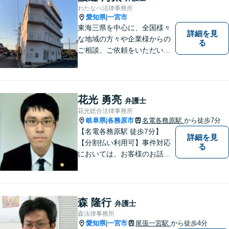
してきました。お気軽にお電
わたなべ法律事務所
話ください【駐車場完備】
愛知県
一宮市
|
東海三県を中心に、全国様々
詳細を見
な地域の方々や企業様からの
る
ご相談、ご依頼をいただいて
おります。完全個室の相談
室、駐車場完備でお待ちして
おります。
花光 勇亮
弁護士
花光総合法律事務所
岐阜県
各務原市
名電各務原駅
から徒歩7分
|
【名電各務原駅 徒歩7分】
詳細を見
【分割払い利用可】事件対応
る
においては、お客様のお話を
丁寧に聞くこと・お客様が疑
問を抱えたままにならないよ
う分かりやすく丁寧に説明す
ることを心がけています。
森 隆行
弁護士
森法律事務所
愛知県
一宮市
尾張一宮駅
から徒歩4分
|