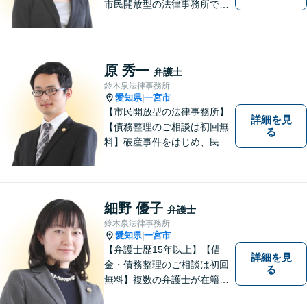
市民開放型の法律事務所で
す。「こんなこと相談しても
いいのか分からない」という
方も、まずはお気軽にご相談
ください。
原 秀一
弁護士
鈴木泉法律事務所
愛知県
一宮市
|
【市民開放型の法律事務所】
詳細を見
【債務整理のご相談は初回無
る
料】破産事件をはじめ、民事
事件、刑事事件など幅広く対
応しています。「こんなこと
相談してもいいのか分からな
い」という方も、まずはお気
細野 優子
弁護士
軽にご相談ください。
鈴木泉法律事務所
愛知県
一宮市
|
【弁護士歴15年以上】【借
詳細を見
金・債務整理のご相談は初回
る
無料】複数の弁護士が在籍し
様々な相談に幅広く対応して