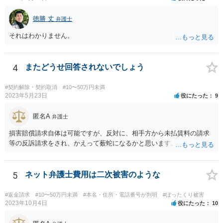
徳勝 丈
弁護士
それはわかりません。
4
またどうせ回答されないでしょう
#契約解除・契約取消
#10〜50万円未満
2023年5月23日
役にたった
9
匿名A
弁護士
損害賠償請求自体は可能ですが、反対に、相手方から未払賃料の請求
等の反訴請求をされ、かえって薮蛇になるかと思います。
5
ネット弁護士費用は二次被害のような
#返金請求
#10〜50万円未満
#本名・住所・電話番号が判明
#ぼったくり被害
2023年10月4日
役にたった
10