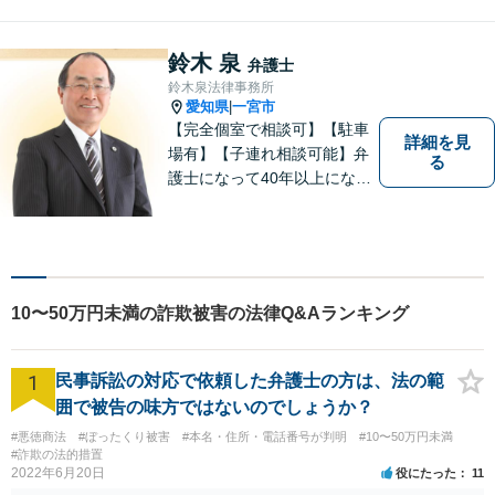
います。相談者さまのお話し
を丁寧にヒアリングし、寄り
添うことを大切にしておりま
鈴木 泉
弁護士
す。お気軽にご相談ください
鈴木泉法律事務所
【分割払い可】【完全個室】
愛知県
一宮市
|
【完全個室で相談可】【駐車
詳細を見
場有】【子連れ相談可能】弁
る
護士になって40年以上になり
ますが、初心を忘れず皆様の
お役に立てるよう頑張りま
す。「こんなこと相談しても
いいのか分からない」という
方も、まずはお気軽にご相談
10〜50万円未満の詐欺被害の法律Q&Aランキング
ください。
1
民事訴訟の対応で依頼した弁護士の方は、法の範
囲で被告の味方ではないのでしょうか？
#悪徳商法
#ぼったくり被害
#本名・住所・電話番号が判明
#10〜50万円未満
#詐欺の法的措置
2022年6月20日
役にたった
11