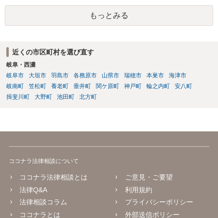
運営会社等に代金返還請求訴訟等を提起することが考えられるかと存
もっとみる
じます。
近くの市区町村を選び直す
岐阜・西濃
岐阜市
大垣市
羽島市
各務原市
山県市
瑞穂市
本巣市
海津市
岐南町
笠松町
養老町
垂井町
関ケ原町
神戸町
輪之内町
安八町
揖斐川町
大野町
池田町
北方町
ココナラ法律相談について
ココナラ法律相談とは
ご意見・ご要望
法律Q&A
利用規約
法律相談コラム
プライバシーポリシー
ココナラとは
外部送信ポリシー