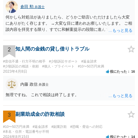
倉田 勲
弁護士
何かしら対処法がありましたら、どうかご助言いただけましたら大変
にありがたく存じます。 →大変な目に遭われお察しいたします。 ご相
談内容を拝見する限り、すでに和解案提示の段階に進んでいるとなる
と書面や証拠提出もそれなりにされているものと思います。回答する
にあたってはそれらの書面や証拠を拝見しないと適切な回答は難しい
ですので、書面などをもってお近くの法律事務所でセカンドオピニオ
2
知人間の金銭の貸し借りトラブル
ンを受けることをお勧めします。
#音信不通・行方不明の相手
#少額訴訟サポート
#返金請求
#少額訴訟の相談・依頼
#個人・プライベート
#10〜50万円未満
2023年4月8日
役にたった
16
内藤 政信
弁護士
無理ですね。 これで相談は終了します。
3
副業助成金の詐欺相談
#10〜50万円未満
#返金請求
#副業詐欺
#恐喝・脅迫への対応
#本名・住所・電話番号が不明
2024年8月15日
役にたった
14