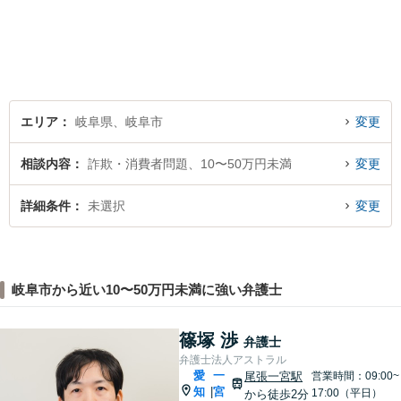
エリア
岐阜県、岐阜市
変更
相談内容
詐欺・消費者問題、10〜50万円未満
変更
詳細条件
未選択
変更
岐阜市から近い10〜50万円未満に強い弁護士
篠塚 渉
弁護士
弁護士法人アストラル
愛
一
尾張一宮駅
営業時間：09:00~
知
宮
|
17:00（平日）
から徒歩2分