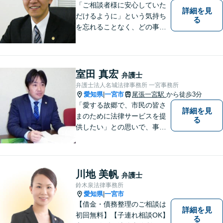
「ご相談者様に安心していた
詳細を見
だけるように」という気持ち
る
を忘れることなく、どの事件
にも誠実に向き合っていきま
す
室田 真宏
弁護士
弁護士法人名城法律事務所 一宮事務所
愛知県
一宮市
尾張一宮駅
から徒歩3分
|
「愛する故郷で、市民の皆さ
詳細を見
まのために法律サービスを提
る
供したい」との思いで、事務
所運営を行っています。 理念
は「法と人との橋渡し」で
す。トラブルや紛争に悩まさ
れたとき、ご自身の力ではど
川地 美帆
弁護士
うしようもできない場合、法
鈴木泉法律事務所
律の力があなたをお助けしま
愛知県
一宮市
|
す。
【借金・債務整理のご相談は
詳細を見
初回無料】【子連れ相談OK】
る