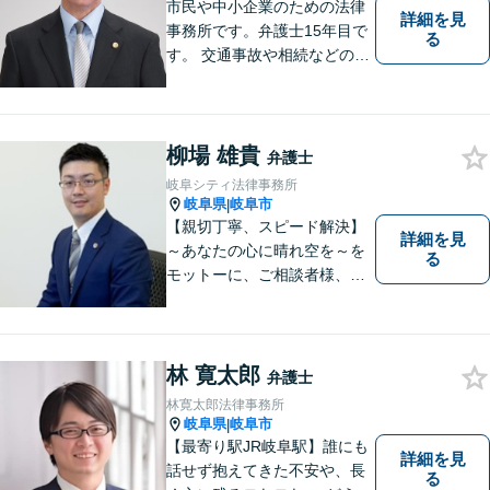
市民や中小企業のための法律
詳細を見
事務所です。弁護士15年目で
る
す。 交通事故や相続などの相
談料は、初回無料です。 交通
事故などの民事事件や、相続
などの家事事件を解決してき
ました。特に交通事故では多
柳場 雄貴
弁護士
くの後遺障害事故や死亡事故
岐阜シティ法律事務所
を解決してきました。
岐阜県
岐阜市
|
【親切丁寧、スピード解決】
詳細を見
～あなたの心に晴れ空を～を
る
モットーに、ご相談者様、依
頼者様の良きリーガルパート
ナーになれるよう責任を持っ
てサポートさせて頂きます。
お気軽にご相談下さい。
林 寛太郎
弁護士
林寛太郎法律事務所
岐阜県
岐阜市
|
【最寄り駅JR岐阜駅】誰にも
詳細を見
話せず抱えてきた不安や、長
る