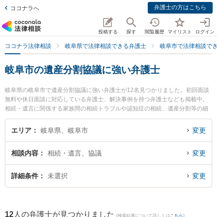
弁護士の方はこちら
ココナラへ
投稿する
探す
閲覧履歴
マイリスト
ログイン
ココナラ法律相談
岐阜県で法律相談できる弁護士
岐阜市で法律相談で
岐阜市の遺産分割協議に強い弁護士
岐阜県の岐阜市で遺産分割協議に強い弁護士が12名見つかりました。初回面談
無料や休日面談に対応している弁護士、解決事例を持つ弁護士なども掲載中。
相続・遺言に関係する家族間の相続トラブルや認知症の相続、遺産分割等の細
かな分野での絞り込み検索もでき便利です。特にベリーベスト法律事務所 岐阜
オフィスの藤嶋 護弁護士やベリーベスト法律事務所 岐阜オフィスの和田 尚也
エリア
岐阜県、岐阜市
変更
弁護士、弁護士法人心 岐阜法律事務所の古田 裕佳弁護士のプロフィール情報や
弁護士費用、強みなどが注目されています。『岐阜市で土日や夜間に発生した
相談内容
相続・遺言、協議
変更
遺産分割協議のトラブルを今すぐに弁護士に相談したい』『遺産分割協議のト
ラブル解決の実績豊富な近くの弁護士を検索したい』『初回相談無料で遺産分
割協議を法律相談できる岐阜市内の弁護士に相談予約したい』などでお困りの
詳細条件
未選択
変更
相談者さんにおすすめです。
12
人の弁護士が見つかりました
(検索結果について詳しくは
こちら
)