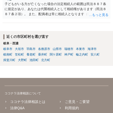
子どもがいる方が亡くなった場合の法定相続人の範囲は民法８８７条
に規定があり、あなたは代襲相続人として相続権があります（民法８
８７条２項）。 また、配偶者は常に相続人となります（民法８９０
条）。 「祖父の子供３人」の方の配偶者がご健在であれば、その方に
も相続権があります。つまり、孫５人に加えて「おじ又はおば」にも
相続権がある可能性があります。
近くの市区町村を選び直す
岐阜・西濃
岐阜市
大垣市
羽島市
各務原市
山県市
瑞穂市
本巣市
海津市
岐南町
笠松町
養老町
垂井町
関ケ原町
神戸町
輪之内町
安八町
揖斐川町
大野町
池田町
北方町
ココナラ法律相談について
ココナラ法律相談とは
ご意見・ご要望
法律Q&A
利用規約