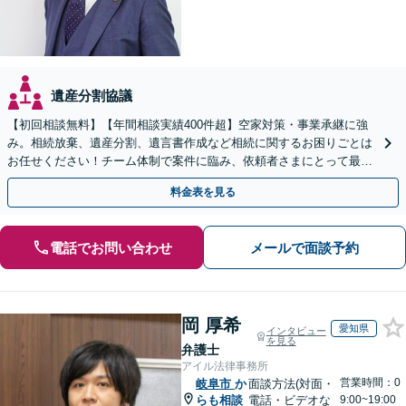
遺産分割協議
【初回相談無料】【年間相談実績400件超】空家対策・事業承継に強
み。相続放棄、遺産分割、遺言書作成など相続に関するお困りごとは
お任せください！チーム体制で案件に臨み、依頼者さまにとって最善
の解決を目指します【堅田駅4分】【無料駐車場あり】
料金表を見る
電話でお問い合わせ
メールで面談予約
岡 厚希
愛知県
インタビュー
を見る
弁護士
アイル法律事務所
営業時間：0
岐阜市
か
面談方法(対面・
らも相談
電話・ビデオな
9:00~19:00