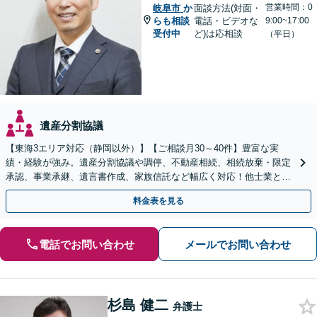
営業時間：0
岐阜市
か
面談方法(対面・
らも相談
電話・ビデオな
9:00~17:00
受付中
ど)は応相談
（平日）
遺産分割協議
【東海3エリア対応（静岡以外）】【ご相談月30～40件】豊富な実
績・経験が強み。遺産分割協議や調停、不動産相続、相続放棄・限定
承認、事業承継、遺言書作成、家族信託など幅広く対応！他士業と連
携して円滑な問題解決を目指します。【初回面談無料】
料金表を見る
電話でお問い合わせ
メールでお問い合わせ
杉島 健二
弁護士