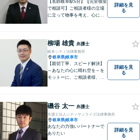
【名鉄岐阜駅5分】【完全個室
詳細を見
で相談可】ご相談者様の立場
る
に立って物事を考え、心に寄
り添って解決に導くことを大
切にしています。法律問題は
お早めの相談が納得のいく解
柳場 雄貴
決への第一歩です。小さな問
弁護士
題から大きな問題まで、お気
岐阜シティ法律事務所
軽にご相談ください。
岐阜県
岐阜市
|
【親切丁寧、スピード解決】
詳細を見
～あなたの心に晴れ空を～を
る
モットーに、ご相談者様、依
頼者様の良きリーガルパート
ナーになれるよう責任を持っ
てサポートさせて頂きます。
お気軽にご相談下さい。
磯谷 太一
弁護士
弁護士法人シティサンライズ法律事務所
岐阜県
岐阜市
|
あなたの力強いパートナーで
詳細を見
ありたい
る