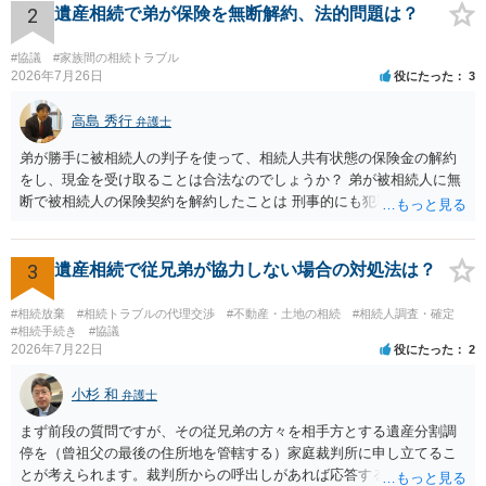
2
遺産相続で弟が保険を無断解約、法的問題は？
#協議
#家族間の相続トラブル
2026年7月26日
役にたった
3
高島 秀行
弁護士
弟が勝手に被相続人の判子を使って、相続人共有状態の保険金の解約
をし、現金を受け取ることは合法なのでしょうか？ 弟が被相続人に無
断で被相続人の保険契約を解約したことは 刑事的にも犯罪となる可能
性があり、民事的には無効だと思います。 保険会社で解約の際に提出
された書類のコピーを取得して、弁護士に面談で詳しい事情を話して
相談 されたら良いと思います。
3
遺産相続で従兄弟が協力しない場合の対処法は？
#相続放棄
#相続トラブルの代理交渉
#不動産・土地の相続
#相続人調査・確定
#相続手続き
#協議
2026年7月22日
役にたった
2
小杉 和
弁護士
まず前段の質問ですが、その従兄弟の方々を相手方とする遺産分割調
停を（曾祖父の最後の住所地を管轄する）家庭裁判所に申し立てるこ
とが考えられます。裁判所からの呼出しがあれば応答する可能性がま