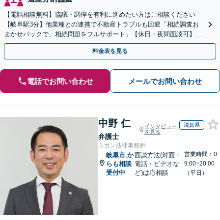
【電話相談無料】協議・調停を有利に進めたい方はご相談ください
【岐阜駅3分】他業種との連携で不動産トラブルも回避「相続調査お
まかせパックで、相続問題をフルサポート」【休日・夜間面談可】
【電話相談・ビデオ面談あり】【完全個室対応】
料金表を見る
電話でお問い合わせ
メールでお問い合わせ
中野 仁
滋賀県
インタビュー
を見る
弁護士
ミカン法律事務所
営業時間：0
岐阜市
か
面談方法(対面・
らも相談
電話・ビデオな
9:00~20:00
受付中
ど)は応相談
（平日）