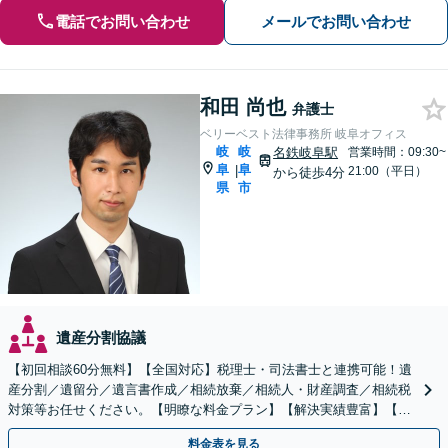
電話でお問い合わせ
メールでお問い合わせ
和田 尚也
弁護士
ベリーベスト法律事務所 岐阜オフィス
岐
岐
名鉄岐阜駅
営業時間：09:30~
阜
阜
|
21:00（平日）
から徒歩4分
県
市
遺産分割協議
【初回相談60分無料】【全国対応】税理士・司法書士と連携可能！遺
産分割／遺留分／遺言書作成／相続放棄／相続人・財産調査／相続税
対策等お任せください。【明瞭な料金プラン】【解決実績豊富】【電
話相談可】
料金表を見る