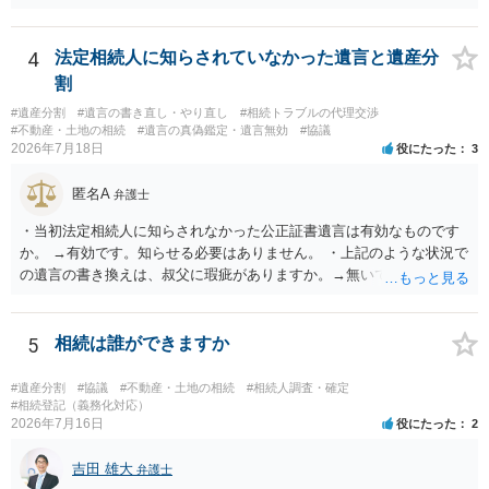
だあるのではないでしょうか。 後段の質問については、相続放棄は可
能と思われます。時間が思った以上にないので必要書類をてきぱきと
揃える必要があります。その点是非御注意ください。
4
法定相続人に知らされていなかった遺言と遺産分
割
#遺産分割
#遺言の書き直し・やり直し
#相続トラブルの代理交渉
#不動産・土地の相続
#遺言の真偽鑑定・遺言無効
#協議
2026年7月18日
役にたった
3
匿名A
弁護士
・当初法定相続人に知らされなかった公正証書遺言は有効なものです
か。 →有効です。知らせる必要はありません。 ・上記のような状況で
の遺言の書き換えは、叔父に瑕疵がありますか。→無いです。 ・分割
する場合の比率は、現状で、客観的に見てどの程度が妥当と考えられ
ますか。 →本人が自由に決められますので、どこが妥当とは言えない
です。客観的な基準もありません。 ・できれば穏やかに、分割を拒否
5
相続は誰ができますか
することはできますか。 →分割を拒否するということは、遺産はいら
ないということでしょうか。遺言で、受取を指定されててもいらない
#遺産分割
#協議
#不動産・土地の相続
#相続人調査・確定
と拒否することはできます。理由を説明する必要はありません。
#相続登記（義務化対応）
2026年7月16日
役にたった
2
吉田 雄大
弁護士