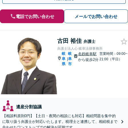
電話でお問い合わせ
メールでお問い合わせ
古田 裕佳
弁護士
弁護士法人心 岐阜法律事務所
岐
岐
名鉄岐阜駅
営業時間：09:00~
阜
阜
|
21:00（平日）
から徒歩2分
県
市
遺産分割協議
【相談料原則0円】【土日・夜間の相談にも対応】相続問題を集中的
に取り扱う弁護士が対応いたします。税理士と連携して、相続税まで
合わせたワンストップでの解決が可能です。