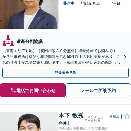
受付中
ど)は応相談
（平日）
遺産分割協議
【東海エリア対応】【初回相談３０分無料】遺産分割でお悩みです
か？当事務所は複雑な相続問題を含む50件以上の対応実績があり、2
名の弁護士が親身に寄り添います。不動産相続や使い込みの問題も分
かりやすく解説。WEB相談可能。LINE予約受付中
料金表を見る
電話でお問い合わせ
メールで面談予約
木下 敏秀
愛知県
インタビュ
ーを見る
弁護士
旭合同法律事務所 名古屋事務所