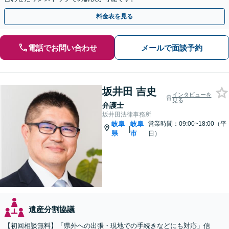
料金表を見る
電話でお問い合わせ
メールで面談予約
坂井田 吉史
インタビューを
見る
弁護士
坂井田法律事務所
岐阜
岐阜
営業時間：09:00~18:00（平
|
県
市
日）
遺産分割協議
【初回相談無料】「県外への出張・現地での手続きなどにも対応」信