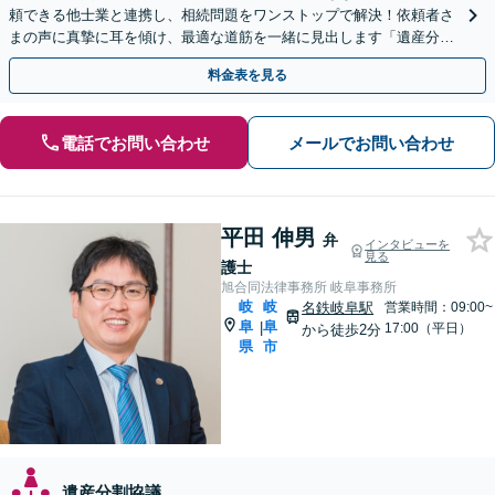
頼できる他士業と連携し、相続問題をワンストップで解決！依頼者さ
まの声に真摯に耳を傾け、最適な道筋を一緒に見出します「遺産分割
／寄与分／成年後見／遺留分／相続放棄／遺言書作成など」
料金表を見る
電話でお問い合わせ
メールでお問い合わせ
平田 伸男
弁
インタビューを
見る
護士
旭合同法律事務所 岐阜事務所
岐
岐
名鉄岐阜駅
営業時間：09:00~
阜
阜
|
17:00（平日）
から徒歩2分
県
市
遺産分割協議