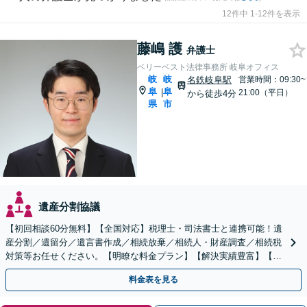
12件中 1-12件を表示
藤嶋 護
弁護士
ベリーベスト法律事務所 岐阜オフィス
岐
岐
名鉄岐阜駅
営業時間：09:30~
阜
阜
|
21:00（平日）
から徒歩4分
県
市
遺産分割協議
【初回相談60分無料】【全国対応】税理士・司法書士と連携可能！遺
産分割／遺留分／遺言書作成／相続放棄／相続人・財産調査／相続税
対策等お任せください。【明瞭な料金プラン】【解決実績豊富】【電
話相談可】
料金表を見る