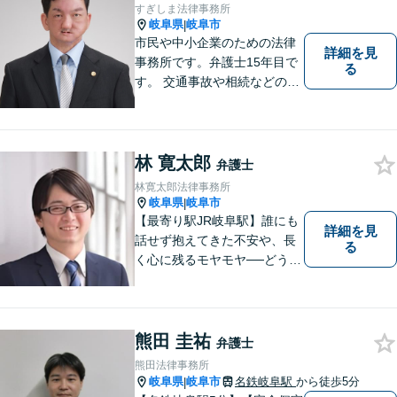
すぎしま法律事務所
岐阜県
岐阜市
|
市民や中小企業のための法律
詳細を見
事務所です。弁護士15年目で
る
す。 交通事故や相続などの相
談料は、初回無料です。 交通
事故などの民事事件や、相続
などの家事事件を解決してき
ました。特に交通事故では多
林 寛太郎
弁護士
くの後遺障害事故や死亡事故
林寛太郎法律事務所
を解決してきました。
岐阜県
岐阜市
|
【最寄り駅JR岐阜駅】誰にも
詳細を見
話せず抱えてきた不安や、長
る
く心に残るモヤモヤ──どうぞ
安心してお聞かせください。
あなたの想いに丁寧に寄り添
いながら、これからの一歩を
一緒に見つけていきます。
熊田 圭祐
弁護士
【丁寧なヒアリング】【地域
熊田法律事務所
密着型の法律事務所】
岐阜県
岐阜市
名鉄岐阜駅
から徒歩5分
|