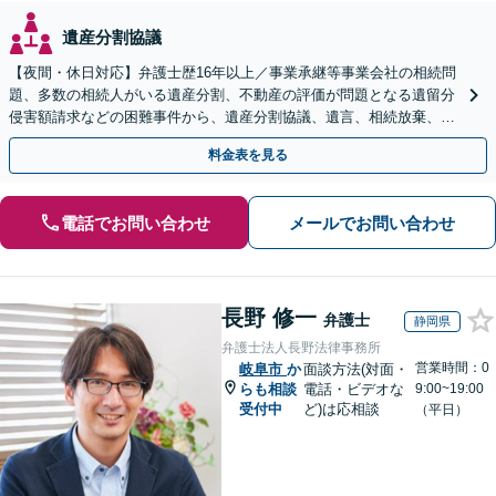
遺産分割協議
【夜間・休日対応】弁護士歴16年以上／事業承継等事業会社の相続問
題、多数の相続人がいる遺産分割、不動産の評価が問題となる遺留分
侵害額請求などの困難事件から、遺産分割協議、遺言、相続放棄、使
途不明金の調査まで、全般の経験豊富【JR草津駅2分】
料金表を見る
電話でお問い合わせ
メールでお問い合わせ
長野 修一
弁護士
静岡県
弁護士法人長野法律事務所
営業時間：0
岐阜市
か
面談方法(対面・
らも相談
電話・ビデオな
9:00~19:00
受付中
ど)は応相談
（平日）