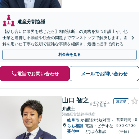
遺産分割協議
【話し合いに限界を感じたら】相続診断士の資格を持つ弁護士が、他
士業と連携し不動産や税金の問題までワンストップで解決します。図
解を用いた丁寧な説明で複雑な事情を紐解き、最後は握手で終わる円
満な解決へ導きます。【東海エリア・神奈川県対応】
料金表を見る
電話でお問い合わせ
メールでお問い合わせ
山口 智之
滋賀県
インタビュ
ーを見る
弁護士
湖都経営法律事務所
営業時間：0
岐阜市
か
面談方法(対面・
らも相談
電話・ビデオな
9:30~17:30
受付中
ど)は応相談
（平日）