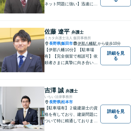
ネット問題に強い】迅速に対
応し、依頼者さまの平穏な生
活をいち早く取り戻すサポー
トをさせていただきます。ど
のようなことでも、お気軽に
佐藤 遼平
弁護士
ご相談ください。
ミカタ弁護士法人 飯田事務所
長野県
飯田市
伊那八幡駅
から徒歩10分
|
【伊那八幡10分】【駐車場
詳細を見
有】【完全個室で相談可】依
る
頼者さまに真摯に向き合い、
被害者の方のことも十分考慮
した上で事件を解決していき
ます。当事務所の対象エリア
は日本全国です。 遠方の方は
吉澤 誠
弁護士
Web面談や電話でのご連絡が
いちい法律事務所
可能です。
長野県
松本市
|
【駐車場有】２級建築士の資
詳細を見
格を有しており、建築問題に
る
ついて特に精通しておりま
す。ご依頼者さまとの信頼関