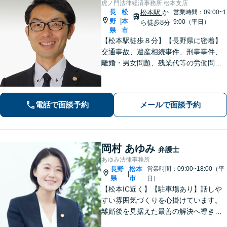
虎ノ門法律経済事務所 松本支店
長
松
松本駅
か
営業時間：09:00~1
野
本
|
9:00（平日）
ら徒歩8分
県
市
【松本駅徒歩８分】【長野県に密着】
交通事故、遺産相続事件、刑事事件、
離婚・男女問題、残業代等の労働問題
等の個人の法律問題や企業法務まで、
法的トラブルを解決、予防すべく、依
頼者様と共に歩みます。お一人で悩ま
電話で面談予約
メールで面談予約
ず是非ご相談ください。
岡村 あゆみ
弁護士
あゆみ法律事務所
長野
松本
営業時間：09:00~18:00（平
|
県
市
日）
【松本IC近く】【駐車場あり】話しや
すい雰囲気づくりを心掛けています。
離婚後を見据えた最善の解決へ導きま
す。熟年離婚・財産分与の解決多数。