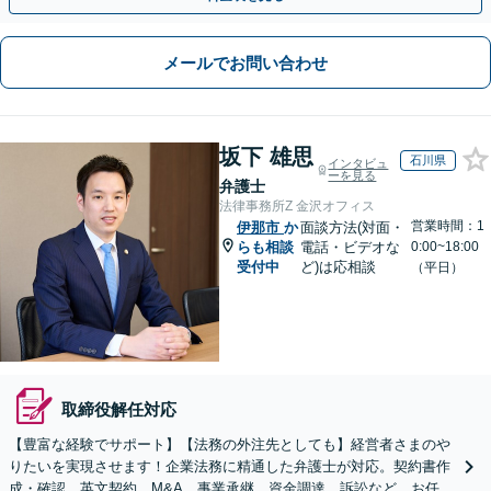
メールでお問い合わせ
坂下 雄思
石川県
インタビュ
ーを見る
弁護士
法律事務所Z 金沢オフィス
営業時間：1
伊那市
か
面談方法(対面・
らも相談
電話・ビデオな
0:00~18:00
受付中
ど)は応相談
（平日）
取締役解任対応
【豊富な経験でサポート】【法務の外注先としても】経営者さまのや
りたいを実現させます！企業法務に精通した弁護士が対応。契約書作
成・確認、英文契約、M&A、事業承継、資金調達、訴訟など、お任せ