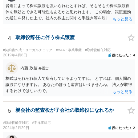
脅迫によって株式譲渡を強いられたとすれば、そもそもの株式譲渡自
体を無効とできる可能性もあるかと思われます。 この場合、譲渡無効
の通知を発した上で、社内の株主に関する手続き等を履行していく必
要がありますが、相手方も強硬な姿勢のようであり、場合によっては
株主権確認訴訟等に発展する可能性はあるかと思われます。 いずれに
しても、譲渡時の状況やその裏付けとなる証拠の有無、また、当該会
4
取締役辞任に伴う株式譲渡
社の定款等によって、採れる手段も変わってこようかと思われますの
で、早い段階で、 関連資料をお持ちの上、弁護士にご相談をされたほ
#契約書作成・リーガルチェック
#M&A・事業承継
#取締役解任対応
うが良いかと思慮いたします。
2019年4月8日
役にたった
4
内藤 政信
弁護士
株式はそれぞれ個人で所有しているようですね。 とすれば、個人間の
譲渡になりますね。 あなたのほうも肩書はいりませんね。 法人が取得
するわけではないので。
5
親会社の監査役が子会社の取締役になれるか
#取締役解任対応
#不祥事対応
2024年2月29日
役にたった
2