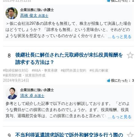
2023年12月12日
役にたった
1
企業法務に強い弁護士
髙橋 俊太
弁護士
＞仮に会社法297条の請求をも無視して、株主が招集して決議した場合
はどうでしょうか？ 「請求をも無視」という意味合いと、それがどの
ような状況を想定なさっているのかがよく分かりませんでしたが、株
主総会決議取消訴訟の対象あるいは株主総会決議不存在確認訴訟の対
象になるのではないかと思われます。
8
後継社長に解任された元取締役が未払役員報酬を
請求する方法は？
#取締役解任対応
#M&A・事業承継
#顧問弁護士契約
#社員の解雇
#雇用契約書・就業規則作成
2024年9月14日
役にたった
3
企業法務に強い弁護士
清水 卓
弁護士
参考として紹介した記事で以下のとおり解説しております。 「どのよ
うな費目がこの損害に含まれるのでしょうか。まず、役員報酬、役員
賞与、退職慰労金等は、この損害に含まれると言われています。また
手当等異なる名称が使用されていても、実質はこれらと同じような性
質の金員と判断されれば、損害に含まれる可能性があります。 慰謝料
や弁護士費用については、これらの損害に含まれないと述べる裁判例
9
不当利得返還請求訴訟で訴外和解交渉を行う際の