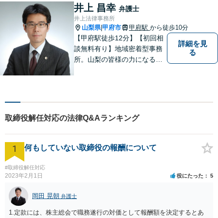
せください。お気持ちに寄り
井上 昌幸
弁護士
添い、より良い選択ができる
井上法律事務所
よう全力を尽くします。【法
山梨県
甲府市
甲府駅
から徒歩10分
|
テラス利用可】
【甲府駅徒歩12分】【初回相
詳細を見
談無料有り】地域密着型事務
る
所。山梨の皆様の力になるべ
く、日々研鑽を積み重ねてお
ります。交通事故、遺産相
続、債務など、お困りごとは
なんでもご相談ください。将
来を見据えた適切なソリュー
取締役解任対応の法律Q&Aランキング
ションをご提案いたします。
1
何もしていない取締役の報酬について
#取締役解任対応
2023年2月1日
役にたった
5
岡田 晃朝
弁護士
1.定款には、株主総会で職務遂行の対価として報酬額を決定するとあ