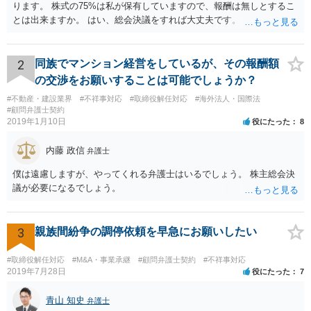
ります。 株式の75%は私が保有していますので、報酬は無しとするこ
とは出来ますか。 はい、総会決議をすれば大丈夫です。 一応、就任時
に報酬を払う約束がある場合、出来る限り決議するように会社が動く
必要がありますが、本件では、そういう約束も無いようですし、大丈
夫でしょう。 2.定款には、任期も総会で決めるとありますので、短縮
2
同族でマンション経営をしているが、その報酬額
して、取締役を任期満了で辞めてもらっても良いでしょうか？ 途中で
の交渉をお願いすることは可能でしょうか？
の退職は正当事由が必要です。 解任は自由に可能ですが、正当事由が
#不動産・建設業界
#不祥事対応
#取締役解任対応
#海外法人・国際法
無ければ、損害賠償の対象になります。 もっとも、元より無報酬な
#顧問弁護士契約
ら、損害が無いようには思いますが、その点、何か言ってくるかもし
2019年1月10日
役にたった
8
れませんね。
内藤 政信
弁護士
僕は遠慮しますが、やってくれる弁護士はいるでしょう。 株主総会決
議が必要になるでしょう。
3
親族間紛争の調停依頼を早急にお願いしたい
#取締役解任対応
#M&A・事業承継
#顧問弁護士契約
#不祥事対応
2019年7月28日
役にたった
7
青山 知史
弁護士