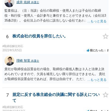
成井 佑綺
弁護士
監査役は、（注：当該）会社の取締役・使用人または子会社の取締
役・執行役・使用人・会計参与と兼任することができません（会社法3
35条2項）。 会社法上の子会社に該当しない会社であれば上記の兼任
規制は及びません。 なお、この兼任規制に反して監査役が取締役を兼
任していた場合には、基本はその選任自体は有効となり、監査も有効
となりますが、当該監査役が損害賠償責任を負う可能性があります。
6
株式会社の役員を辞任したい。
もっとも、親会社が親会社の監査役を子会社の取締役に選任した場合
には、監査が無効になる可能性があります。 いずれにせよ兼任規制に
#取締役解任対応
反する兼任の場合には、監査役の辞任等を検討する対応がベターに思
2022年5月5日
役にたった
2
われます。
理崎 智英
弁護士
貴社が取締役会設置会社の場合、取締役の最低人数は３人と法律上決
められていますので、欠員を補充しない限り辞任はできません。 貴社
が取締役非設置会社であれば、辞任は自由です。 ただし、会社にとっ
て「不利な時期」に辞任した場合であって、辞任により会社に損害が
生じた場合、会社に対して損害賠償をする必要があります。 一度、今
後の対応等について、弁護士にご相談されることをお勧めします。
7
規定に反する株主総会の決議に関する訴えについ
て
#取締役解任対応