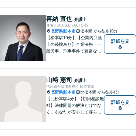
係を大切にし、迅速・丁寧な
対応を心がけております。お
忙しい方もお気軽にご相談く
喜納 直也
弁護士
ださい。
弁護士法人G.C FACTORY
長野県
松本市
松本駅
から徒歩10分
|
【松本駅10分】【企業内弁護
詳細を見
士の経験あり】企業法務・一
る
般民事・刑事事件で豊富な実
績あり。「依頼をして良かっ
た。」と言っていただけるよ
うなリーガルサービスをご提
供します。
山﨑 憲司
弁護士
信州総合法律事務所 松本支部
長野県
松本市
北松本駅
から徒歩4分
|
【北松本駅4分】【初回相談無
詳細を見
料】法律問題の解決だけでな
る
く、あなたが安心して暮らせ
る「その先の未来」も一緒に
考えてサポートいたします。
一人で悩まずにお話をお聞か