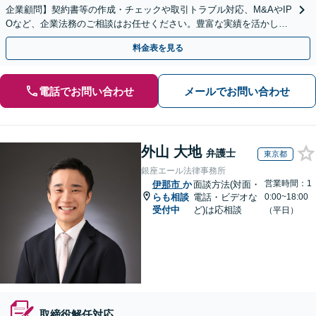
企業顧問】契約書等の作成・チェックや取引トラブル対応、M&AやIP
Oなど、企業法務のご相談はお任せください。豊富な実績を活かし的
確に対応を進めてまいります。
料金表を見る
電話でお問い合わせ
メールでお問い合わせ
外山 大地
弁護士
東京都
銀座エール法律事務所
営業時間：1
伊那市
か
面談方法(対面・
らも相談
電話・ビデオな
0:00~18:00
受付中
ど)は応相談
（平日）
取締役解任対応