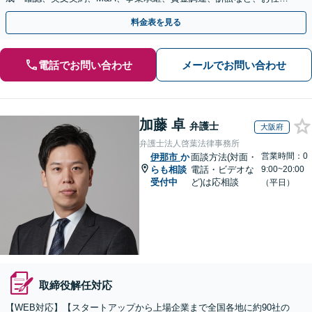
ください【複数の顧問契約プランあり】【英語対応】
料金表を見る
電話でお問い合わせ
メールでお問い合わせ
加藤 卓
弁護士
大阪府
弁護士法人啓葉法律事務所
営業時間：0
伊那市
か
面談方法(対面・
らも相談
電話・ビデオな
9:00~20:00
受付中
ど)は応相談
（平日）
取締役解任対応
【WEB対応】【スタートアップから上場企業まで全国各地に約90社の