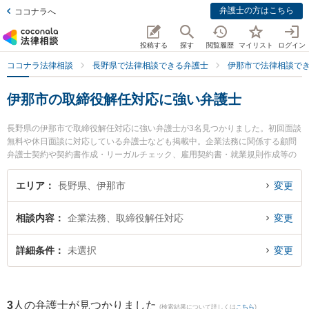
弁護士の方はこちら
ココナラへ
投稿する
探す
閲覧履歴
マイリスト
ログイン
ココナラ法律相談
長野県で法律相談できる弁護士
伊那市で法律相談で
伊那市の取締役解任対応に強い弁護士
長野県の伊那市で取締役解任対応に強い弁護士が3名見つかりました。初回面談
無料や休日面談に対応している弁護士なども掲載中。企業法務に関係する顧問
弁護士契約や契約書作成・リーガルチェック、雇用契約書・就業規則作成等の
細かな分野での絞り込み検索もでき便利です。特に唐澤洋祐法律事務所の唐澤
洋祐弁護士やひなた法律事務所の太田 明良弁護士、牧田法律事務所の牧田 豊彦
エリア
長野県、伊那市
変更
弁護士のプロフィール情報や弁護士費用、強みなどが注目されています。『伊
那市で土日や夜間に発生した取締役解任対応のトラブルを今すぐに弁護士に相
相談内容
企業法務、取締役解任対応
変更
談したい』『取締役解任対応のトラブル解決の実績豊富な近くの弁護士を検索
したい』『初回相談無料で取締役解任対応を法律相談できる伊那市内の弁護士
に相談予約したい』などでお困りの相談者さんにおすすめです。
詳細条件
未選択
変更
3
人の弁護士が見つかりました
(検索結果について詳しくは
こちら
)