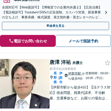
全国対応可【Web面談可】【博報堂での企業内弁護士】【広告法務】
【電話相談可】YoutubeやSNSの広告規制、カスハラ対策、新規事業
の立ち上げ、事業承継、株式譲渡、英文契約書・英文レターのレビュ
ー・ドラフトなどに対応。
料金表を見る
電話でお問い合わせ
メールで面談予約
唐澤 洋祐
弁護士
唐澤洋祐法律事務所
長
伊
伊那市駅
か
営業時間：09:00~
野
那
|
18:00（平日）
ら徒歩4分
県
市
【伊那市駅から徒歩4分】【法テラス対
応】借金問題、残業代請求、不当解
雇、交通事故など、お困りの場合はす
ぐにご相談ください。【個人・企業対
応可能】弁護士が代理人として交渉し