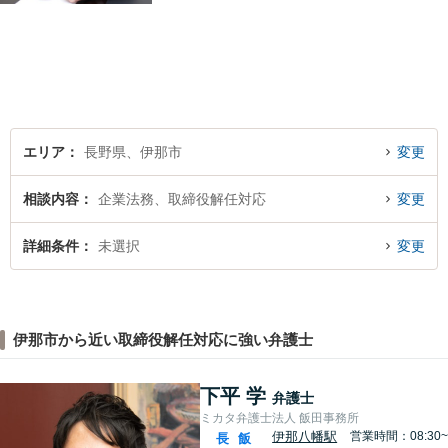
務（紛争対応・債権回収等）
まで幅広い案件に対応してお
ります。最適なリーガルサー
ビスを提供いたします。まず
はお気軽にご相談ください。
エリア
長野県、伊那市
変更
相談内容
企業法務、取締役解任対応
変更
詳細条件
未選択
変更
伊那市から近い取締役解任対応に強い弁護士
下平 学
弁護士
ミカタ弁護士法人 飯田事務所
伊那八幡駅
営業時間：08:30~
長
飯