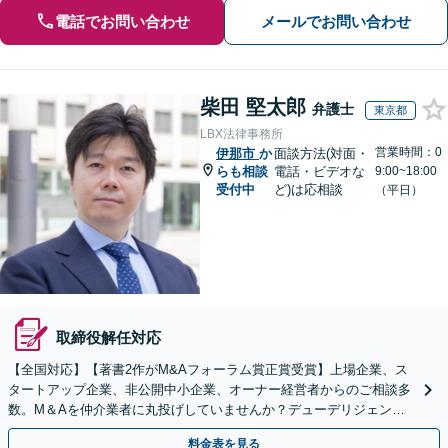
電話でお問い合わせ
メールでお問い合わせ
柴田 堅太郎
弁護士
東京都
LBX法律事務所
営業時間：0
伊那市
か
面談方法(対面・
らも相談
電話・ビデオな
9:00~18:00
受付中
ど)は応相談
（平日）
取締役解任対応
【全国対応】【著書2作がM&Aフォーラム賞正賞受賞】上場企業、ス
タートアップ企業、非公開中小企業、オーナー経営者からのご相談多
数。M＆Aを仲介業者に丸投げしていませんか？デューデリジェンス
や契約書作成・交渉はお任せください【初回無料】
料金表を見る