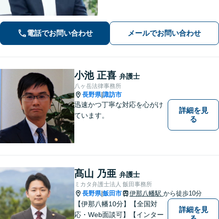
相続は財産調査から調停・審判までサ
ポート「疎遠になっている相続人や前
妻のお子さんとの交渉可」
電話でお問い合わせ
メールでお問い合わせ
小池 正喜
弁護士
八ヶ岳法律事務所
長野県
諏訪市
|
迅速かつ丁寧な対応を心がけ
詳細を見
ています。
る
髙山 乃亜
弁護士
ミカタ弁護士法人 飯田事務所
長野県
飯田市
伊那八幡駅
から徒歩10分
|
【伊那八幡10分】【全国対
詳細を見
応・Web面談可】【インター
る