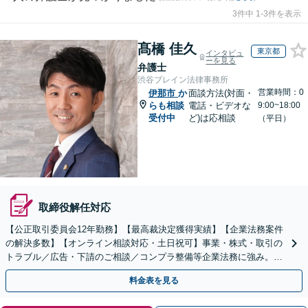
3件中 1-3件を表示
髙橋 佳久
東京都
インタビュ
ーを見る
弁護士
渋谷ブレイン法律事務所
営業時間：0
伊那市
か
面談方法(対面・
らも相談
電話・ビデオな
9:00~18:00
受付中
ど)は応相談
（平日）
取締役解任対応
【公正取引委員会12年勤務】【最高裁決定獲得実績】【企業法務案件
の解決多数】【オンライン相談対応・土日祝可】事業・株式・取引の
トラブル／広告・下請のご相談／コンプラ整備等企業法務に強み。株
式の相続／誹謗中傷対策／不動産問題まで幅広く対応！
料金表を見る