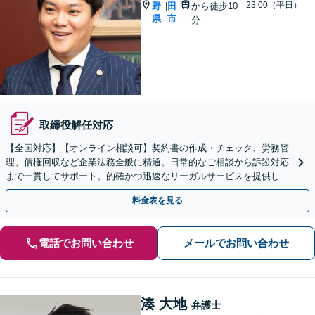
23:00（平日）
野
田
から徒歩10
|
県
市
分
取締役解任対応
【全国対応】【オンライン相談可】契約書の作成・チェック、労務管
理、債権回収など企業法務全般に精通。日常的なご相談から訴訟対応
まで一貫してサポート。的確かつ迅速なリーガルサービスを提供しま
す。【初回相談無料】【休日・夜間相談可】
料金表を見る
電話でお問い合わせ
メールでお問い合わせ
湊 大地
弁護士