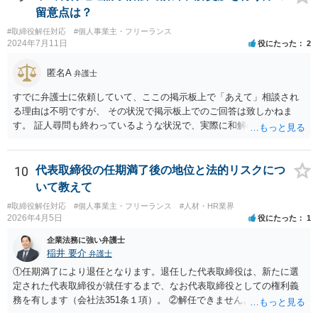
もありますが、含まれるとする見解もあり、争いがあるところです
留意点は？
（なお、含まれないとしても、民法の不法行為などの別の法律構成で
#取締役解任対応
#個人事業主・フリーランス
賠償請求される可能性もあります）。」 → このように、法律構成の工
2024年7月11日
役にたった
2
夫等次第では、慰謝料請求の余地もあるのですが、あなたのケースで
は、不法行為構成で請求しようとすると、３年の消滅時効の壁に阻ま
匿名A
弁護士
れるリスクがあるため、慰謝料請求までは難しいかもしれません。
損害のメイン部分は役員報酬の部分かと思われます。会社法第３３９
すでに弁護士に依頼していて、ここの掲示板上で「あえて」相談され
条２項の損害賠償責任の法的性質について、法律により設けられた特
る理由は不明ですが、 その状況で掲示板上でのご回答は致しかねま
別の責任（法定責任）と解する立場であっても、時効期間の観点から
す。 証人尋問も終わっているような状況で、実際に和解のお話も進ん
は、早めに請求行動を試みる等の対策を講じておくべきかと思いま
でいる様子であるところ、 そのような経緯、相手方にそのようにお伝
す。 この掲示板での私からの回答はこれで終わりにさせていただぎ
えになられたい理由、原告側の温度感、裁判の流れ、判決となったと
す。より詳しくは、証拠を持参の上、法律事務所に赴いて弁護士に直
きの見通しなどの事情を排除して、和解に関する要求の妥当性を部分
10
代表取締役の任期満了後の地位と法的リスクにつ
接相談•依頼してみることをご検討下さい。
的にのみ責任を持って判断することはできません。 セカンドオピニオ
いて教えて
ンをご希望であれば、掲示板上で漠然と質問されるよりも、 実際に訴
#取締役解任対応
#個人事業主・フリーランス
#人材・HR業界
訟に関する資料や経緯を踏まえて、直接弁護士事務所にてご相談され
2026年4月5日
役にたった
1
る方が良いかと思います。
企業法務に強い弁護士
稲井 要介
弁護士
①任期満了により退任となります。退任した代表取締役は、新たに選
定された代表取締役が就任するまで、なお代表取締役としての権利義
務を有します（会社法351条１項）。 ②解任できません。 ③金融機関
や取引先より、後任の代表取締役はいつ選任されるか、と指摘される