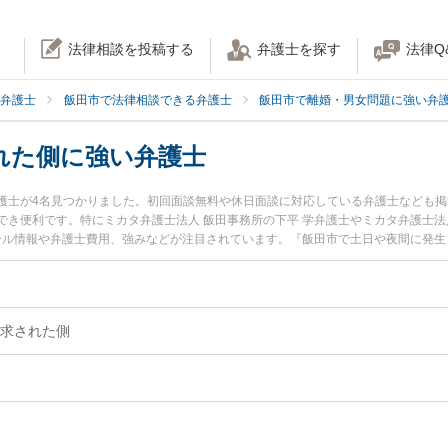
法律相談を投稿する
弁護士を探す
法律Q
弁護士
飯田市で法律相談できる弁護士
飯田市で離婚・男女問題に強い弁
れた側に強い弁護士
護士が4名見つかりました。初回面談無料や休日面談に対応している弁護士なども
き便利です。特にミカタ弁護士法人 飯田事務所の下平 学弁護士やミカタ弁護士法
ィール情報や弁護士費用、強みなどが注目されています。『飯田市で土日や夜間に発
トラブル解決の実績豊富な近くの弁護士を検索したい』『初回相談無料で慰謝料請
おすすめです。
求された側