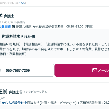
果について詳しくは
こちら
)
学
弁護士
護士法人 飯田事務所
県
飯田市
伊那八幡駅
から徒歩10分
営業時間：08:30~23:00（平日）
|
慰謝料請求された側
相談60分無料】【電話相談可】「慰謝料請求に強い／不倫をされた側・した
摯に耳を傾け、離婚後の再出発を全力でサポートします！養育費、親権など
休日・夜間相談可】
せ
メール
正崇
弁護士
インタビューを見る
AO
市
からも相談受付中
面談方法(対面・電話・ビデオなど)は応相談
営業時間：09:0