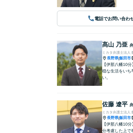
電話でお問い合わ
髙山 乃亜
ミカタ弁護士法人 
長野県
飯田市
|
【伊那八幡10
穏な生活をいち
い。
佐藤 遼平
ミカタ弁護士法人 
長野県
飯田市
|
【伊那八幡10
分考慮した上で