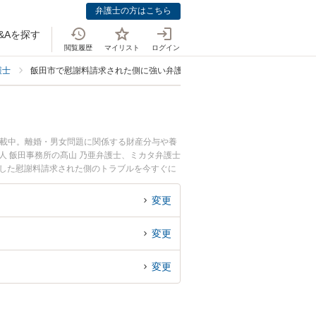
弁護士の方はこちら
&Aを探す
閲覧履歴
マイリスト
ログイン
護士
飯田市で慰謝料請求された側に強い弁護士
掲載中。離婚・男女問題に関係する財産分与や養
人 飯田事務所の髙山 乃亜弁護士、ミカタ弁護士
生した慰謝料請求された側のトラブルを今すぐに
求された側を法律相談できる飯田市内の弁護士に
変更
変更
変更