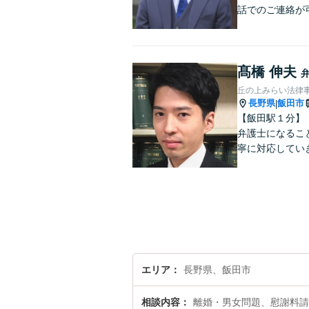
話でのご連絡が
髙橋 伸夫
丘の上みらい法律
長野県
飯田市
|
【飯田駅１分】
弁護士になるこ
寧に対応してい
エリア
長野県、飯田市
相談内容
離婚・男女問題、慰謝料請