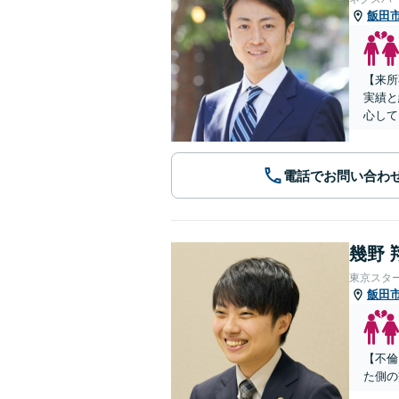
飯田
【来所
実績と
心して
電話でお問い合わ
幾野 
東京スタ
飯田
【不倫
た側の