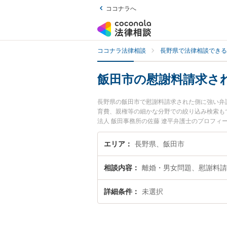
ココナラへ
ココナラ法律相談
長野県で法律相談できる
飯田市の慰謝料請求さ
長野県の飯田市で慰謝料請求された側に強い弁
育費、親権等の細かな分野での絞り込み検索もで
法人 飯田事務所の佐藤 遼平弁護士のプロフ
弁護士に相談したい』『慰謝料請求された側の
相談予約したい』などでお困りの相談者さんに
エリア
長野県、飯田市
相談内容
離婚・男女問題、慰謝料請
詳細条件
未選択