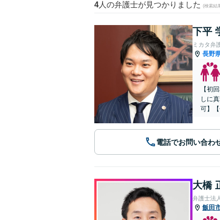
4
人の弁護士が見つかりました
(検索結
下平 
ミカタ弁
長野
【初回
しに真
可】【
電話でお問い合わ
大橋 
弁護士法人
飯田