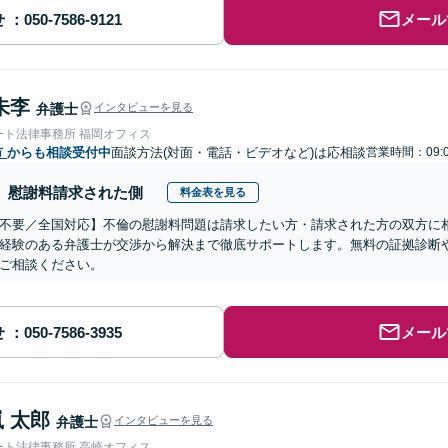
せ
メール
朱李
弁護士
インタビューを見る
ート法律事務所 福岡オフィス
市
からも相談受付中
面談方法(対面・電話・ビデオなど)は応相談
営業時間：09:0
慰謝料請求された側
料金表を見る
不要／全国対応】不倫の慰謝料問題は請求したい方・請求された方の双方に
経験のある弁護士が交渉から解決まで徹底サポートします。無料の証拠診断
ご相談ください。
せ
メール
 太郎
弁護士
インタビューを見る
ート法律事務所 高崎オフィス