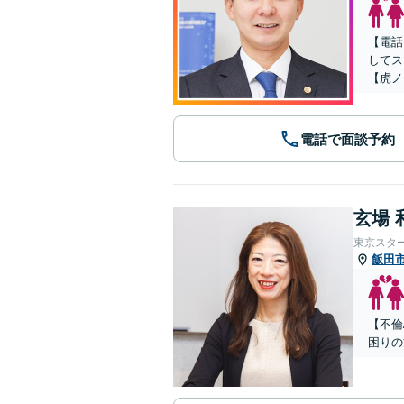
【電話
してス
【虎ノ
電話で面談予約
玄場 
東京スタ
飯田
【不倫
困りの