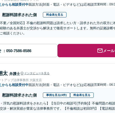
市
からも相談受付中
面談方法(対面・電話・ビデオなど)は応相談
営業時間：09:0
慰謝料請求された側
料金表を見る
不要／全国対応】不倫の慰謝料問題は請求したい方・請求された方の双方に
経験のある弁護士が交渉から解決まで徹底サポートします。無料の証拠診断
ご相談ください。
せ
メール
翔太
弁護士
インタビューを見る
ートアップ法律事務所 大阪支店
市
からも相談受付中
面談方法(対面・電話・ビデオなど)は応相談
営業時間：06:3
慰謝料請求された側
事例を見る(4件)
料金表を見る
・浮気の慰謝料請求をされたら】【当日中の相談可(予約制)】不倫問題の相談
交渉・解決実績が豊富な法律事務所です。【不倫相談は初回0円】【電話相談