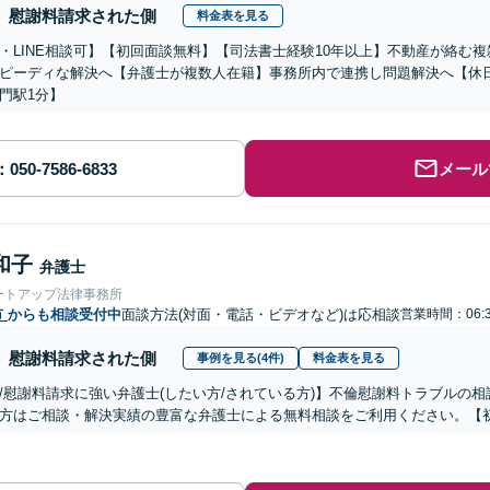
慰謝料請求された側
料金表を見る
・LINE相談可】【初回面談無料】【司法書士経験10年以上】不動産が絡む
ピーディな解決へ【弁護士が複数人在籍】事務所内で連携し問題解決へ【休
門駅1分】
メール
和子
弁護士
ートアップ法律事務所
市
からも相談受付中
面談方法(対面・電話・ビデオなど)は応相談
営業時間：06:3
慰謝料請求された側
事例を見る(4件)
料金表を見る
/慰謝料請求に強い弁護士(したい方/されている方)】不倫慰謝料トラブルの相
方はご相談・解決実績の豊富な弁護士による無料相談をご利用ください。【初