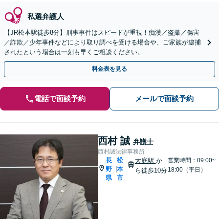
私選弁護人
【JR松本駅徒歩8分】刑事事件はスピードが重視！痴漢／盗撮／傷害
／詐欺／少年事件などにより取り調べを受ける場合や、ご家族が逮捕
されたという場合は一刻も早くご相談ください。
料金表を見る
電話で面談予約
メールで面談予約
西村 誠
弁護士
西村誠法律事務所
長
松
大庭駅
か
営業時間：09:00~
野
本
|
18:00（平日）
ら徒歩10分
県
市