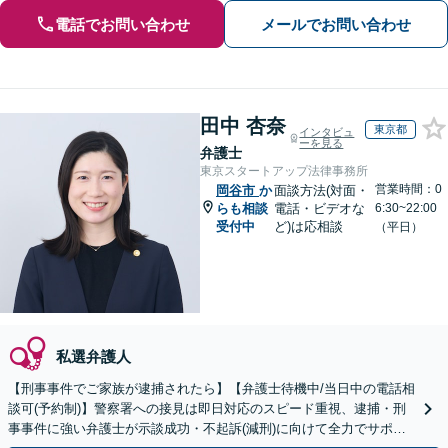
電話でお問い合わせ
メールでお問い合わせ
田中 杏奈
東京都
インタビュ
ーを見る
弁護士
東京スタートアップ法律事務所
営業時間：0
岡谷市
か
面談方法(対面・
らも相談
電話・ビデオな
6:30~22:00
受付中
ど)は応相談
（平日）
私選弁護人
【刑事事件でご家族が逮捕されたら】【弁護士待機中/当日中の電話相
談可(予約制)】警察署への接見は即日対応のスピード重視、逮捕・刑
事事件に強い弁護士が示談成功・不起訴(減刑)に向けて全力でサポー