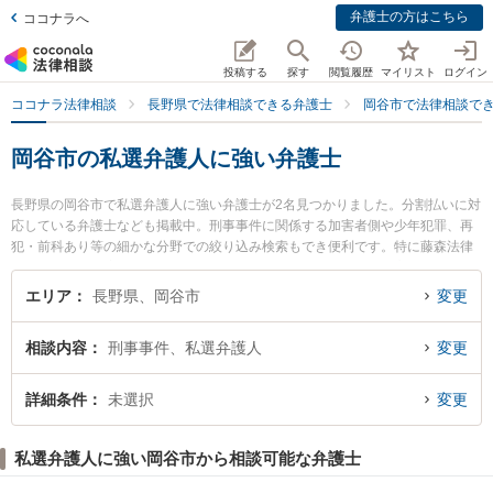
弁護士の方はこちら
ココナラへ
投稿する
探す
閲覧履歴
マイリスト
ログイン
ココナラ法律相談
長野県で法律相談できる弁護士
岡谷市で法律相談で
岡谷市の私選弁護人に強い弁護士
長野県の岡谷市で私選弁護人に強い弁護士が2名見つかりました。分割払いに対
応している弁護士なども掲載中。刑事事件に関係する加害者側や少年犯罪、再
犯・前科あり等の細かな分野での絞り込み検索もでき便利です。特に藤森法律
事務所の藤森 郁美弁護士や藤森法律事務所の藤森 頼継弁護士のプロフィール情
報や弁護士費用、強みなどが注目されています。『岡谷市で土日や夜間に発生
エリア
長野県、岡谷市
変更
した私選弁護人のトラブルを今すぐに弁護士に相談したい』『私選弁護人のト
ラブル解決の実績豊富な近くの弁護士を検索したい』『初回相談無料で私選弁
相談内容
刑事事件、私選弁護人
変更
護人を法律相談できる岡谷市内の弁護士に相談予約したい』などでお困りの相
談者さんにおすすめです。
詳細条件
未選択
変更
私選弁護人に強い岡谷市から相談可能な弁護士