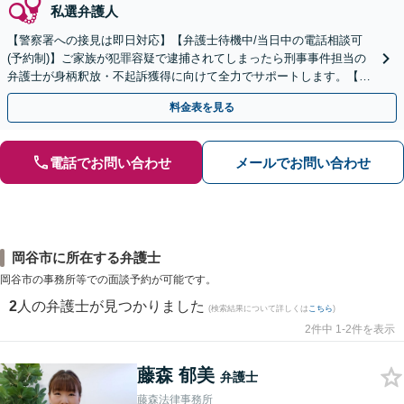
私選弁護人
【警察署への接見は即日対応】【弁護士待機中/当日中の電話相談可
(予約制)】ご家族が犯罪容疑で逮捕されてしまったら刑事事件担当の
弁護士が身柄釈放・不起訴獲得に向けて全力でサポートします。【毎
月100名以上の相談実績】【全国対応】
料金表を見る
電話でお問い合わせ
メールでお問い合わせ
岡谷市に所在する弁護士
岡谷市の事務所等での面談予約が可能です。
2
人の弁護士が見つかりました
(検索結果について詳しくは
こちら
)
2件中 1-2件を表示
藤森 郁美
弁護士
藤森法律事務所