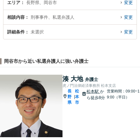
エリア
長野県、岡谷市
変更
相談内容
刑事事件、私選弁護人
変更
詳細条件
未選択
変更
岡谷市から近い私選弁護人に強い弁護士
湊 大地
弁護士
虎ノ門法律経済事務所 松本支店
長
松
松本駅
か
営業時間：09:00~1
野
本
|
9:00（平日）
ら徒歩8分
県
市