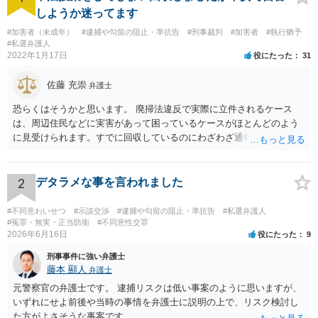
しようか迷ってます
#加害者（未成年）
#逮捕や勾留の阻止・準抗告
#刑事裁判
#加害者
#執行猶予
#私選弁護人
2022年1月17日
役にたった
31
佐藤 充崇
弁護士
恐らくはそうかと思います。 廃掃法違反で実際に立件されるケース
は、周辺住民などに実害があって困っているケースがほとんどのよう
に見受けられます。すでに回収しているのにわざわざ通報するのは考
えにくいです。 仮に管理者が通報したとしても、不送致または簡易送
致→審判不開始となる可能性は高いと思います。この場合は警察官か
ら注意されて終わりです。 一応、通常通り家裁送致され少年審判にな
2
デタラメな事を言われました
る可能性というのもそれなりにあります。廃掃法違反の不法投棄の罪
は条文だけ見ると重い罪なので。 ただ鑑別所に入れられることはまず
#不同意わいせつ
#示談交渉
#逮捕や勾留の阻止・準抗告
#私選弁護人
ないと思いますし、相談者の方の素行が悪いというわけでもなけれ
#冤罪・無実・正当防衛
#不同意性交罪
2026年6月16日
役にたった
9
ば、不処分で終わりになる可能性が高いと思います。少年院送致や逆
送は暴力団関係者でもないとまずないと思います。 ただどうしても心
刑事事件に強い弁護士
配というなら、弁護士に依頼して自首するという方法はあるかも知れ
藤本 顯人
弁護士
ません。反省していることが捜査機関や家裁に伝わりますので。
元警察官の弁護士です。 逮捕リスクは低い事案のように思いますが、
いずれにせよ前後や当時の事情を弁護士に説明の上で、リスク検討し
た方がよさそうな事案です。