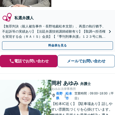
私選弁護人
【無罪判決（殺人被告事件・長野地裁松本支部）、再度の執行猶予、
不起訴等の実績あり】【法廷弁護技術講師経験有り】【取調べ拒否権
を実現する会（ＲＡＩＳ）会員】【『季刊刑事弁護』１２３号に執筆
あり】【裁判員裁判対応可】【休日夜間の相談接見可】
料金表を見る
電話でお問い合わせ
メールでお問い合わせ
岡村 あゆみ
弁護士
あゆみ法律事務所
長野
松本
営業時間：09:00~18:00（平
|
県
市
日）
【松本IC近く】【駐車場あり】話しや
すい雰囲気づくりを心掛けています。
離婚後を見据えた最善の解決へ導きま