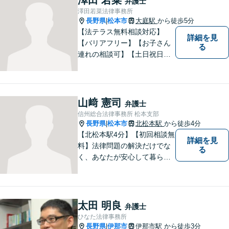
弁護士
澤田若菜法律事務所
長野県
松本市
大庭駅
から徒歩5分
|
【法テラス無料相談対応】
詳細を見
【バリアフリー】【お子さん
る
連れの相談可】【土日祝日応
相談】どなたにも相談しやす
い事務所です。
山﨑 憲司
弁護士
信州総合法律事務所 松本支部
長野県
松本市
北松本駅
から徒歩4分
|
【北松本駅4分】【初回相談無
詳細を見
料】法律問題の解決だけでな
る
く、あなたが安心して暮らせ
る「その先の未来」も一緒に
考えてサポートいたします。
一人で悩まずにお話をお聞か
せください。お気持ちに寄り
太田 明良
弁護士
添い、より良い選択ができる
ひなた法律事務所
よう全力を尽くします。【法
長野県
伊那市
伊那市駅
から徒歩3分
|