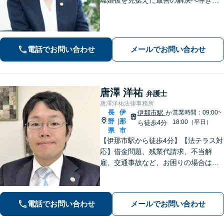
す。熟年離婚・財産分与の解決多数。
相続は財産調査から調停・審判までサ
ポート「疎遠になっている相続人や前
妻のお子さんとの交渉可」
電話でお問い合わせ
メールでお問い合わせ
唐澤 洋祐
弁護士
唐澤洋祐法律事務所
長
伊
伊那市駅
か
営業時間：09:00~
野
那
|
18:00（平日）
ら徒歩4分
県
市
【伊那市駅から徒歩4分】【法テラス対
応】借金問題、残業代請求、不当解
雇、交通事故など、お困りの場合はす
ぐにご相談ください。【個人・企業対
応可能】弁護士が代理人として交渉し
ます!【秘密厳守】【破産管財人】
電話でお問い合わせ
メールでお問い合わせ