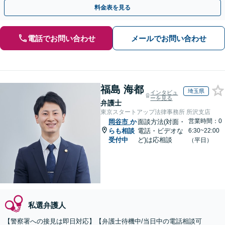
トします。【加害者側の相談専門】
料金表を見る
電話でお問い合わせ
メールでお問い合わせ
福島 海都
埼玉県
インタビュ
ーを見る
弁護士
東京スタートアップ法律事務所 所沢支店
営業時間：0
岡谷市
か
面談方法(対面・
らも相談
電話・ビデオな
6:30~22:00
受付中
ど)は応相談
（平日）
私選弁護人
【警察署への接見は即日対応】【弁護士待機中/当日中の電話相談可