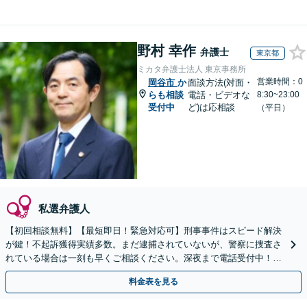
野村 幸作
弁護士
東京都
ミカタ弁護士法人 東京事務所
営業時間：0
岡谷市
か
面談方法(対面・
らも相談
電話・ビデオな
8:30~23:00
受付中
ど)は応相談
（平日）
私選弁護人
【初回相談無料】【最短即日！緊急対応可】刑事事件はスピード解決
が鍵！不起訴獲得実績多数。まだ逮捕されていないが、警察に捜査さ
れている場合は一刻も早くご相談ください。深夜まで電話受付中！痴
漢／盗撮／のぞき／その他性犯罪など
料金表を見る