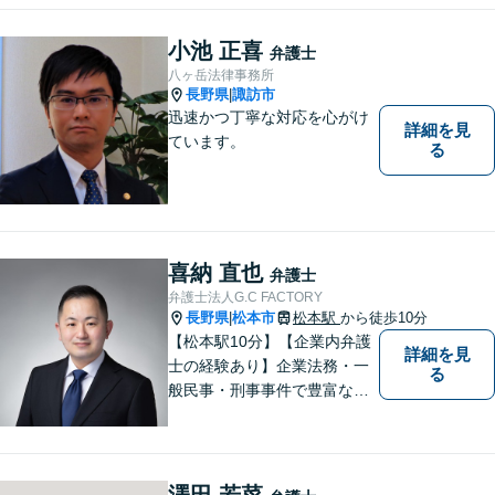
小池 正喜
弁護士
八ヶ岳法律事務所
長野県
諏訪市
|
迅速かつ丁寧な対応を心がけ
詳細を見
ています。
る
喜納 直也
弁護士
弁護士法人G.C FACTORY
長野県
松本市
松本駅
から徒歩10分
|
【松本駅10分】【企業内弁護
詳細を見
士の経験あり】企業法務・一
る
般民事・刑事事件で豊富な実
績あり。「依頼をして良かっ
た。」と言っていただけるよ
うなリーガルサービスをご提
供します。
澤田 若菜