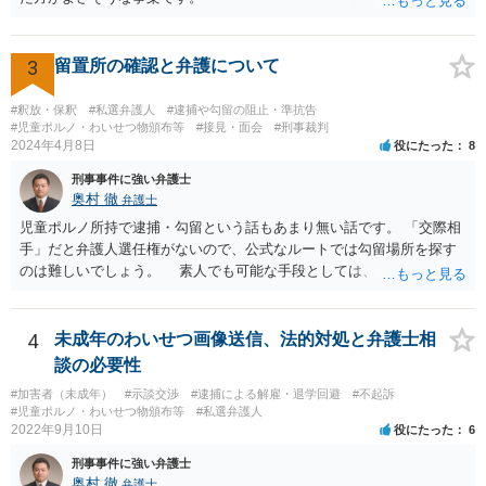
3
留置所の確認と弁護について
#釈放・保釈
#私選弁護人
#逮捕や勾留の阻止・準抗告
#児童ポルノ・わいせつ物頒布等
#接見・面会
#刑事裁判
2024年4月8日
役にたった
8
刑事事件に強い弁護士
奥村 徹
弁護士
児童ポルノ所持で逮捕・勾留という話もあまり無い話です。 「交際相
手」だと弁護人選任権がないので、公式なルートでは勾留場所を探す
のは難しいでしょう。 素人でも可能な手段としては、「○○県内」と
いう限定があれば、全ての留置場・拘置所に被疑者宛の「居たら返事
してください」みたいな葉書を出してみて、宛先人不在で戻って来な
かった所に絞って問い合わせるという方法があります。
4
未成年のわいせつ画像送信、法的対処と弁護士相
談の必要性
#加害者（未成年）
#示談交渉
#逮捕による解雇・退学回避
#不起訴
#児童ポルノ・わいせつ物頒布等
#私選弁護人
2022年9月10日
役にたった
6
刑事事件に強い弁護士
奥村 徹
弁護士