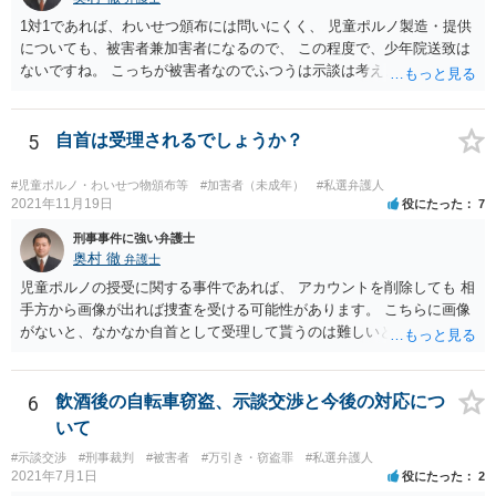
1対1であれば、わいせつ頒布には問いにくく、 児童ポルノ製造・提供
についても、被害者兼加害者になるので、 この程度で、少年院送致は
ないですね。 こっちが被害者なのでふつうは示談は考えません。 少年
事件を扱う弁護士に相談してください。
5
自首は受理されるでしょうか？
#児童ポルノ・わいせつ物頒布等
#加害者（未成年）
#私選弁護人
2021年11月19日
役にたった
7
刑事事件に強い弁護士
奥村 徹
弁護士
児童ポルノの授受に関する事件であれば、 アカウントを削除しても 相
手方から画像が出れば捜査を受ける可能性があります。 こちらに画像
がないと、なかなか自首として受理して貰うのは難しいと思います
が、 スケッチで説明するなどして、事実関係を警察に相談しておく
と、相手方からの捜査が来たときに、逮捕の必要性が少なくなるとい
う効果が得られることがあって、実際に相手方からの捜査が及んだけ
6
飲酒後の自転車窃盗、示談交渉と今後の対応につ
れど、逮捕されなかった事例もあります。
いて
#示談交渉
#刑事裁判
#被害者
#万引き・窃盗罪
#私選弁護人
2021年7月1日
役にたった
2