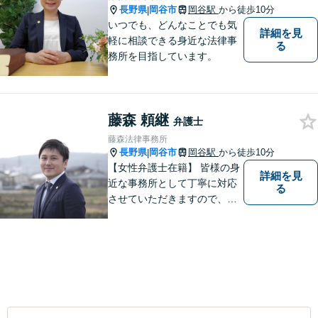
長野県
岡谷市
岡谷駅
から徒歩10分
|
いつでも、どんなことでも気
詳細を見
軽に相談できる身近な法律事
る
務所を目指しています。
藤森 頼継
弁護士
藤森法律事務所
長野県
岡谷市
岡谷駅
から徒歩10分
|
【女性弁護士在籍】 皆様の身
詳細を見
近な事務所として丁寧に対応
る
させていただきますので、お
気軽にお電話下さい。