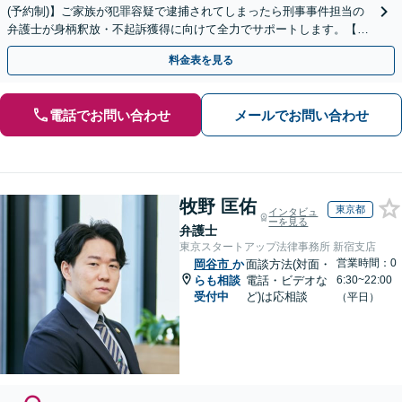
(予約制)】ご家族が犯罪容疑で逮捕されてしまったら刑事事件担当の
弁護士が身柄釈放・不起訴獲得に向けて全力でサポートします。【毎
月100名以上の相談実績】【全国対応】
料金表を見る
電話でお問い合わせ
メールでお問い合わせ
牧野 匡佑
東京都
インタビュ
ーを見る
弁護士
東京スタートアップ法律事務所 新宿支店
営業時間：0
岡谷市
か
面談方法(対面・
らも相談
電話・ビデオな
6:30~22:00
受付中
ど)は応相談
（平日）