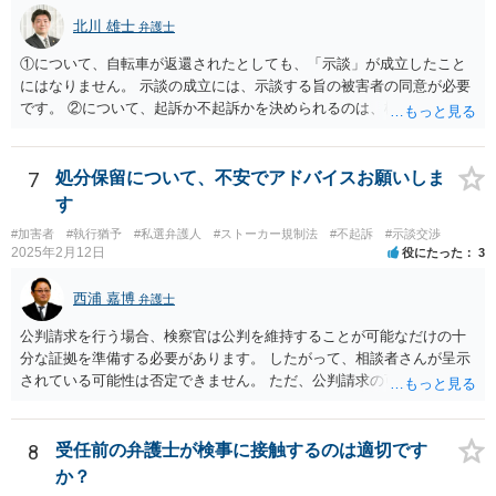
北川 雄士
弁護士
①について、自転車が返還されたとしても、「示談」が成立したこと
にはなりません。 示談の成立には、示談する旨の被害者の同意が必要
です。 ②について、起訴か不起訴かを決められるのは、検察官のみで
す。 その意味では、最終的に警察官の言うとおりになる可能性はあり
ますが、警察官の個人的な見立てに過ぎません。 ③について、一般
に、示談を行うとすれば少しでも早い方がいいです。 被害者の動きを
7
処分保留について、不安でアドバイスお願いしま
待って、ということは通常しません。 ④について、示談をされたいと
す
いうことであれば、弁護士に依頼され、弁護士を通じて警察に対し、
#加害者
#執行猶予
#私選弁護人
#ストーカー規制法
#不起訴
#示談交渉
被害者の連絡先を教えてもらえないかとお願いする方法があります。
2025年2月12日
役にたった
3
最終的に応じるかは被害者の意向次第ですが、「加害者」本人に被害
者の情報を伝えるというのはなかなか応じてもらうのは難しいです
西浦 嘉博
弁護士
が、 弁護士限りで、などと条件を付けることで応じていただける可能
性があります。 以上踏まえて、お近くの弁護士事務所にご相談されて
公判請求を行う場合、検察官は公判を維持することが可能なだけの十
みてください。
分な証拠を準備する必要があります。 したがって、相談者さんが呈示
されている可能性は否定できません。 ただ、公判請求の可能性が完全
には否定できない以上、示談成立を指向される方向性が今後も望まし
いのではないかと思われます。 繰り返しますが、ご依頼されている弁
護人とご相談ください。
8
受任前の弁護士が検事に接触するのは適切です
か？