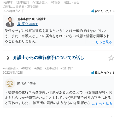
#被害者
#刑事裁判
#私選弁護人
#不起訴
#接見・面会
#逮捕による解雇・退学回避
2024年9月21日
役にたった
5
刑事事件に強い弁護士
泉 亮介
弁護士
受任をせずに検察は連絡を取るということは一般的ではないでしょ
う。また、弁護人としての届出をされていない状態で情報が開示され
ることもありません。
9
弁護士からの執行猶予についての話し
#私選弁護人
#加害者
#強盗
#刑事裁判
#執行猶予
2022年8月2日
役にたった
3
匿名A
弁護士
＞被害者の素行？も多少悪い印象があるとのことで ＞(女性癖が悪くお
金をちらつかせ売春紛いなことをしていた)執行猶予付きの判決もある
と言われました。 被害者の素行のようなものは影響がないかと思いま
すが、「執行猶予付きの判決もある」と言われたのであれば、可能性
はあるのではないでしょうか。