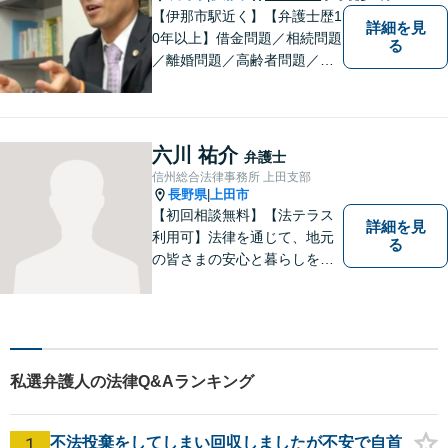
テラス利用可】
【伊那市駅近く】【弁護士歴1
詳細を見
0年以上】借金問題／相続問題
る
／離婚問題／高齢者問題／相
続問題／環境問題／企業法務
など、幅広い法律トラブルの
ご相談を承ります。【地域に
根ざした弁護士】もし何かお
六川 祐介
弁護士
困りな事がございましたらお
信州総合法律事務所 上田支部
気軽にご相談ください。
長野県
上田市
|
【初回相談無料】【法テラス
詳細を見
利用可】法律を通じて、地元
る
の皆さまの安心と暮らしを全
力でサポートいたします！お
一人で抱え込まず、まずはあ
なたのお悩みをお聞かせくだ
さい。どのようなご相談でも
真摯に向き合い、解決まで全
私選弁護人の法律Q&Aランキング
力で伴走します。【地域密着
型の法律事務所】
1
不法投棄をしてしまい回収しましたが不安で自首