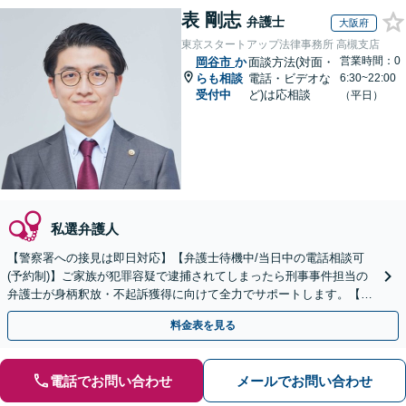
表 剛志
弁護士
大阪府
東京スタートアップ法律事務所 高槻支店
営業時間：0
岡谷市
か
面談方法(対面・
らも相談
電話・ビデオな
6:30~22:00
受付中
ど)は応相談
（平日）
私選弁護人
【警察署への接見は即日対応】【弁護士待機中/当日中の電話相談可
(予約制)】ご家族が犯罪容疑で逮捕されてしまったら刑事事件担当の
弁護士が身柄釈放・不起訴獲得に向けて全力でサポートします。【毎
月100名以上の相談実績】【全国対応】
料金表を見る
電話でお問い合わせ
メールでお問い合わせ