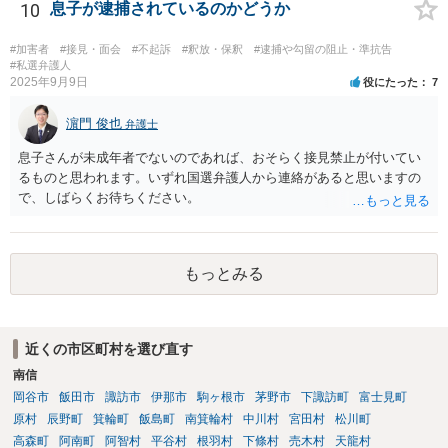
10
息子が逮捕されているのかどうか
#加害者
#接見・面会
#不起訴
#釈放・保釈
#逮捕や勾留の阻止・準抗告
#私選弁護人
2025年9月9日
役にたった
7
濵門 俊也
弁護士
息子さんが未成年者でないのであれば、おそらく接見禁止が付いてい
るものと思われます。いずれ国選弁護人から連絡があると思いますの
で、しばらくお待ちください。
もっとみる
近くの市区町村を選び直す
南信
岡谷市
飯田市
諏訪市
伊那市
駒ヶ根市
茅野市
下諏訪町
富士見町
原村
辰野町
箕輪町
飯島町
南箕輪村
中川村
宮田村
松川町
高森町
阿南町
阿智村
平谷村
根羽村
下條村
売木村
天龍村