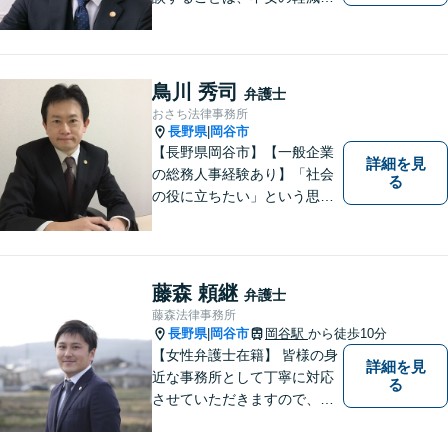
早期解決方法の発見、二次被
害の防止など様々な利点があ
ります。お気軽に御相談くだ
さい。
鳥川 秀司
弁護士
おさち法律事務所
長野県
岡谷市
|
【長野県岡谷市】【一般企業
詳細を見
の総務人事経験あり】「社会
る
の役に立ちたい」という思い
を持って弁護士として活動し
ています。地元に根ざし、岡
谷市・長野県中南信の人々の
権利を守るために懸命に働き
藤森 頼継
弁護士
ます。離婚・借金・交通事故
藤森法律事務所
などお気軽にご相談くださ
長野県
岡谷市
岡谷駅
から徒歩10分
|
い。
【女性弁護士在籍】 皆様の身
詳細を見
近な事務所として丁寧に対応
る
させていただきますので、お
気軽にお電話下さい。