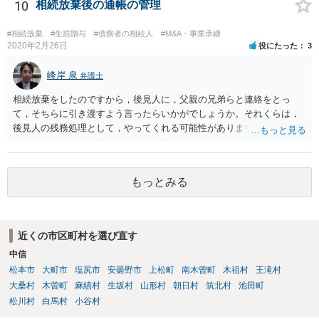
10
相続放棄後の通帳の管理
#相続放棄
#生前贈与
#債務者の相続人
#M&A・事業承継
2020年2月26日
役にたった
3
峰岸 泉
弁護士
相続放棄をしたのですから，後見人に，父親の兄弟らと連絡をとっ
て，そちらに引き渡すよう言ったらいかがでしょうか。それくらは，
後見人の残務処理として，やってくれる可能性があります。 ただ，通
帳を預かっていたからといって，何か不利になることもありません。
もっとみる
近くの市区町村を選び直す
中信
松本市
大町市
塩尻市
安曇野市
上松町
南木曽町
木祖村
王滝村
大桑村
木曽町
麻績村
生坂村
山形村
朝日村
筑北村
池田町
松川村
白馬村
小谷村