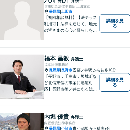
弁護士
信州総合法律事務所 上田支部
長野県
上田市
|
【初回相談無料】【法テラス
詳細を見
利用可】法律を通じて、地元
る
の皆さまの安心と暮らしを全
力でサポートいたします！お
一人で抱え込まず、まずはあ
なたのお悩みをお聞かせくだ
さい。どのようなご相談でも
福本 昌教
弁護士
真摯に向き合い、解決まで全
福本法律事務所
力で伴走します。【地域密着
長野県
長野市
篠ノ井駅
から徒歩10分
|
型の法律事務所】
【長野市，千曲市，坂城町な
詳細を見
ど北信東信の事案に迅速対
る
応】長野市篠ノ井にある法律
事務所です。離婚・相続・土
地建物・債権回収・交通事
故・刑事事件などでお困りの
方は是非ご相談ください。迅
内堀 優貴
弁護士
速に対応いたします。
内堀優貴法律事務所
長野県
小諸市
小諸駅
から徒歩7分
|