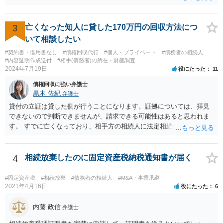
めた方が良いと思います。
3
亡くなった知人に貸した170万円の回収方法につ
いて相談したい
#契約書・借用書なし
#債権回収代行
#個人・プライベート
#債務者の相続人
#内容証明作成送付
#相手(債務者)の所在・財産調査
2024年7月19日
役にたった
11
債権回収に強い弁護士
黒木 佐紀
弁護士
貸付の立証は貸した側が行うことになります。証拠については、拝見
できないので判断できませんが、請求できる可能性はあると思われま
す。 すでに亡くなっており、相手方の相続人に法定相続分に応じて請
求していくことになりますが、相続人が相続放棄すると請求すること
が難しくなります。 お早めに相続人に請求していくか、それが難しい
場合は、弁護士に相談されるのがよろしいかと思います。
4
相続放棄したのに固定資産税納税通知書が届く
#固定資産税
#相続放棄
#債務者の相続人
#M&A・事業承継
2021年4月16日
役にたった
6
内藤 政信
弁護士