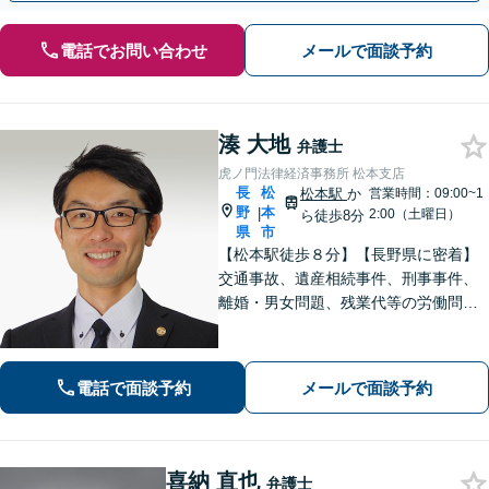
電話でお問い合わせ
メールで面談予約
湊 大地
弁護士
虎ノ門法律経済事務所 松本支店
長
松
松本駅
か
営業時間：09:00~1
野
本
|
2:00（土曜日）
ら徒歩8分
県
市
【松本駅徒歩８分】【長野県に密着】
交通事故、遺産相続事件、刑事事件、
離婚・男女問題、残業代等の労働問題
等の個人の法律問題や企業法務まで、
法的トラブルを解決、予防すべく、依
頼者様と共に歩みます。お一人で悩ま
電話で面談予約
メールで面談予約
ず是非ご相談ください。
喜納 直也
弁護士