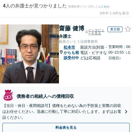
4
人の弁護士が見つかりました
(検索結果について詳しくは
こちら
)
4件中 1-4件を表示
齋藤 健博
東京都
インタビュ
ーを見る
弁護士
銀座さいとう法律事務所
営業時間：06:
松本市
面談方法(対面・
からも相
電話・ビデオな
00~23:55（土
談受付中
ど)は応相談
日祝日）
債務者の相続人への債権回収
【当日・休日・夜間相談可】債権をためない為の予防策と実際の回収
はお任せください。迅速に行動し丁寧に対応いたします。まずはお電
話ください。
料金表を見る