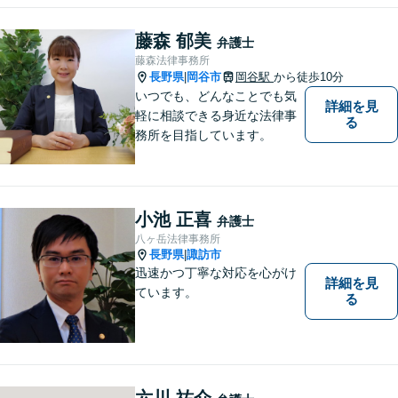
藤森 郁美
弁護士
藤森法律事務所
長野県
岡谷市
岡谷駅
から徒歩10分
|
いつでも、どんなことでも気
詳細を見
軽に相談できる身近な法律事
る
務所を目指しています。
小池 正喜
弁護士
八ヶ岳法律事務所
長野県
諏訪市
|
迅速かつ丁寧な対応を心がけ
詳細を見
ています。
る
六川 祐介