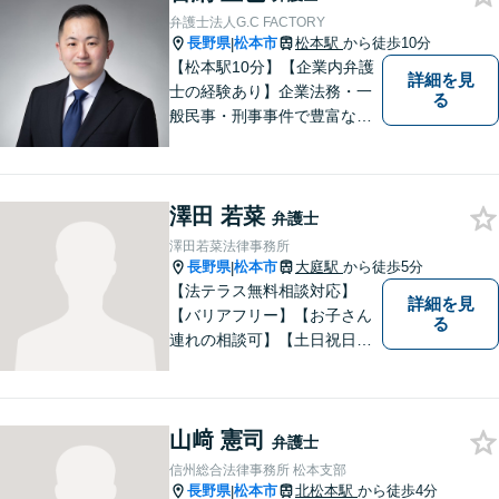
弁護士法人G.C FACTORY
長野県
松本市
松本駅
から徒歩10分
|
【松本駅10分】【企業内弁護
詳細を見
士の経験あり】企業法務・一
る
般民事・刑事事件で豊富な実
績あり。「依頼をして良かっ
た。」と言っていただけるよ
うなリーガルサービスをご提
澤田 若菜
供します。
弁護士
澤田若菜法律事務所
長野県
松本市
大庭駅
から徒歩5分
|
【法テラス無料相談対応】
詳細を見
【バリアフリー】【お子さん
る
連れの相談可】【土日祝日応
相談】どなたにも相談しやす
い事務所です。
山﨑 憲司
弁護士
信州総合法律事務所 松本支部
長野県
松本市
北松本駅
から徒歩4分
|