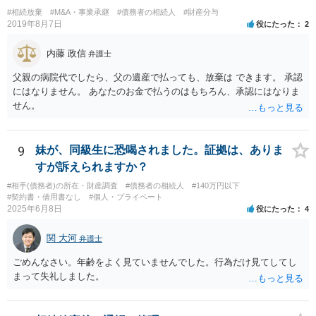
#相続放棄
#M&A・事業承継
#債務者の相続人
#財産分与
2019年8月7日
役にたった
2
内藤 政信
弁護士
父親の病院代でしたら、父の遺産で払っても、放棄は できます。 承認
にはなりません。 あなたのお金で払うのはもちろん、承認にはなりま
せん。
9
妹が、同級生に恐喝されました。証拠は、ありま
すが訴えられますか？
#相手(債務者)の所在・財産調査
#債務者の相続人
#140万円以下
#契約書・借用書なし
#個人・プライベート
2025年6月8日
役にたった
4
関 大河
弁護士
ごめんなさい。年齢をよく見ていませんでした。行為だけ見てしてし
まって失礼しました。