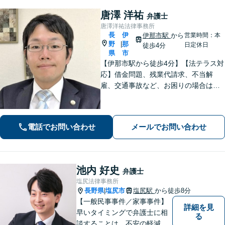
唐澤 洋祐
弁護士
唐澤洋祐法律事務所
長
伊
伊那市駅
から
営業時間：本
野
那
|
日定休日
徒歩4分
県
市
【伊那市駅から徒歩4分】【法テラス対
応】借金問題、残業代請求、不当解
雇、交通事故など、お困りの場合はす
ぐにご相談ください。【個人・企業対
応可能】弁護士が代理人として交渉し
ます!【秘密厳守】【破産管財人】
電話でお問い合わせ
メールでお問い合わせ
池内 好史
弁護士
塩尻法律事務所
長野県
塩尻市
塩尻駅
から徒歩8分
|
【一般民事事件／家事事件】
詳細を見
早いタイミングで弁護士に相
る
談することは、不安の軽減、