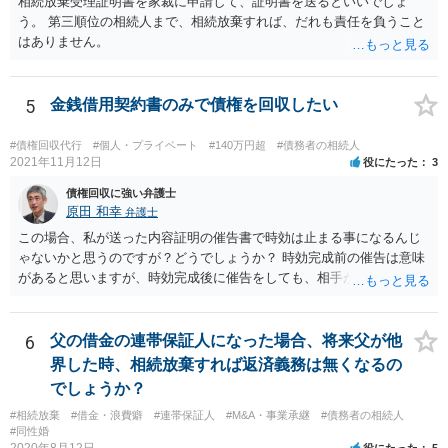
相続放棄受理証明書を家裁に申請して、証明書を送るといいでしょ
う。 第三順位の相続人まで、相続放棄すれば、だれも責任を負うこと
はありません。
5
金銭借用契約書のみで債権を回収したい
#債権回収代行
#個人・プライベート
#140万円超
#債務者の相続人
2021年11月12日
役にたった
3
債権回収に強い弁護士
原田 和幸
弁護士
この場合、私が送った内容証明の催告書で時効は止まる事になるんじ
ゃないかと思うのですが？どうでしょうか？ 時効完成前の催告は意味
があると思いますが、時効完成後に催告をしても、相手が時効の援用
をすれば、相手は支払わなくてよくなります。
6
父の借金の連帯保証人になった場合、将来父が他
界した時、相続放棄すれば返済義務は無くなるの
でしょうか？
#相続放棄
#借金・浪費癖
#連帯保証人
#M&A・事業承継
#債務者の相続人
#同性婚
2020年8月12日
役にたった
5