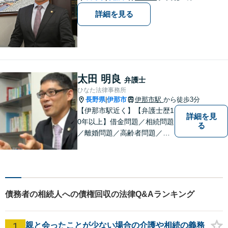
詳細を見る
太田 明良
弁護士
ひなた法律事務所
長野県
伊那市
伊那市駅
から徒歩3分
|
【伊那市駅近く】【弁護士歴1
詳細を見
0年以上】借金問題／相続問題
る
／離婚問題／高齢者問題／相
続問題／環境問題／企業法務
など、幅広い法律トラブルの
ご相談を承ります。【地域に
根ざした弁護士】もし何かお
困りな事がございましたらお
債務者の相続人への債権回収の法律Q&Aランキング
気軽にご相談ください。
1
親と会ったことが少ない場合の介護や相続の義務