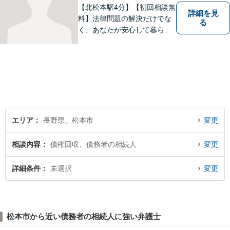
【北松本駅4分】【初回相談無
詳細を見
料】法律問題の解決だけでな
る
く、あなたが安心して暮らせ
る「その先の未来」も一緒に
考えてサポートいたします。
一人で悩まずにお話をお聞か
せください。お気持ちに寄り
添い、より良い選択ができる
よう全力を尽くします。【法
テラス利用可】
エリア
長野県、松本市
変更
相談内容
債権回収、債務者の相続人
変更
詳細条件
未選択
変更
松本市から近い債務者の相続人に強い弁護士