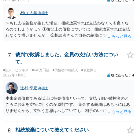
村山 大基
弁護士
＞もし支払義務が生じた場合、相続放棄すれば支払わなくても良くな
るのでしょうか…？ ①御父上の債務については、相続放棄すれば支払
わなくて構いませんが、 ②相談者さんご自身の義務については、契約
書そのもの（サインした推定相続人はどんな義務を負うのか）を見て
いないので何とも言えません。 そもそも、何の義務も負わないなら、
印鑑証明まで用意して推定相続人にサインさせる意味もないような気
7
裁判で敗訴しました。金員の支払い方法につい
がします。 もし何らかの義務を相続放棄しても負う内容だと困ります
て。
ので、契約書の文面を持って、弁護士に相談に行かれることをお勧め
#法人・ビジネス
#140万円超
#債務者の相続人
#仮差押え
します。
2022年7月9日
役にたった
4
辻村 幸宏
弁護士
本来金銭債務である以上は持参債務といって、支払う側が債権者のと
ころにお金を支払に行くのが原則です。 集金する義務はあちらにはあ
りませんから、支払う意思は示していても、相手のいう方法で支払わ
なければ現に支払が履行されない以上、差押はされてしまうことにな
るかと思います。
8
相続放棄について教えてください