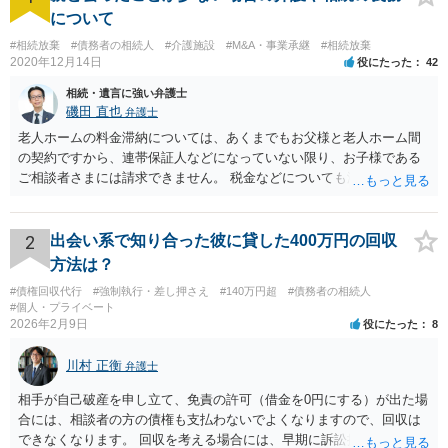
について
#相続放棄
#債務者の相続人
#介護施設
#M&A・事業承継
#相続放棄
2020年12月14日
役にたった
42
相続・遺言に強い弁護士
磯田 直也
弁護士
老人ホームの料金滞納については、あくまでもお父様と老人ホーム間
の契約ですから、連帯保証人などになっていない限り、お子様である
ご相談者さまには請求できません。 税金などについても滞納している
のはお父様ですから、お子様に請求が来ることはありません。 生活保
護受給の際に扶養できないかという連絡が役所から来ますが、できな
い旨回答すればそれまでです。 相続が開始した場合については先述の
2
出会い系で知り合った彼に貸した400万円の回収
通りです。 民法上の扶養義務はご相談者さまがお考えのほど強いもの
方法は？
ではありません。 あくまでも、余力の範囲で認められるものです。 親
#債権回収代行
#強制執行・差し押さえ
#140万円超
#債務者の相続人
の介護は子供がみるという民法の条文はありません。 また、親に対す
#個人・プライベート
る扶養義務は配偶者や子に対する扶養義務に比べて弱いものです。 生
2026年2月9日
役にたった
8
まれてすぐ両親が離婚し、その後会っていなかったという事情も、扶
養義務の順位を下げる一つの理由になります。
川村 正衡
弁護士
相手が自己破産を申し立て、免責の許可（借金を0円にする）が出た場
合には、相談者の方の債権も支払わないでよくなりますので、回収は
できなくなります。 回収を考える場合には、早期に訴訟提起などを進