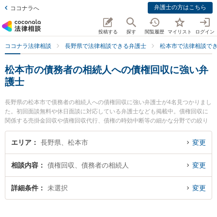
弁護士の方はこちら
ココナラへ
投稿する
探す
閲覧履歴
マイリスト
ログイン
ココナラ法律相談
長野県で法律相談できる弁護士
松本市で法律相談で
松本市の債務者の相続人への債権回収に強い弁
護士
長野県の松本市で債務者の相続人への債権回収に強い弁護士が4名見つかりまし
た。初回面談無料や休日面談に対応している弁護士なども掲載中。債権回収に
関係する売掛金回収や債権回収代行、債権の時効中断等の細かな分野での絞り
込み検索もでき便利です。特に虎ノ門法律経済事務所 松本支店の湊 大地弁護士
や弁護士法人G.C FACTORYの喜納 直也弁護士、澤田若菜法律事務所の澤田 若
エリア
長野県、松本市
変更
菜弁護士のプロフィール情報や弁護士費用、強みなどが注目されています。
『松本市で土日や夜間に発生した債務者の相続人への債権回収のトラブルを今
相談内容
債権回収、債務者の相続人
変更
すぐに弁護士に相談したい』『債務者の相続人への債権回収のトラブル解決の
実績豊富な近くの弁護士を検索したい』『初回相談無料で債務者の相続人への
債権回収を法律相談できる松本市内の弁護士に相談予約したい』などでお困り
詳細条件
未選択
変更
の相談者さんにおすすめです。