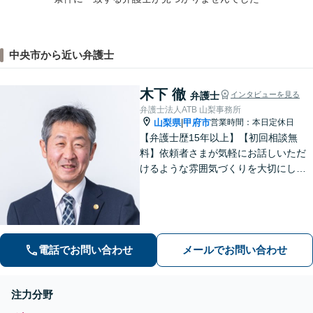
中央市から近い弁護士
木下 徹
弁護士
インタビューを見る
弁護士法人ATB 山梨事務所
山梨県
甲府市
営業時間：本日定休日
|
【弁護士歴15年以上】【初回相談無
料】依頼者さまが気軽にお話しいただ
けるような雰囲気づくりを大切にして
います。交通事故や借金、消費者被害
など、幅広く対応しておりますので、
お困りの方はぜひ一度ご相談くださ
い。【電話・メール・WEB相談可】
電話でお問い合わせ
メールでお問い合わせ
注力分野