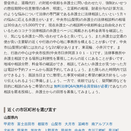
督促停止、退職代行、の対処や依頼を弁護士に問い合わせたり、強制わいせつ
の懲役期間や任意整理の条件、明渡し・立退料の相場、財産分与の計算方法、
のような悩みについて法律の専門家である弁護士に法律相談したいという方々
の悩みに応える弁護士がいます。中央市(山梨県)の弁護士の法律相談料の相場
は30分あたり5,000円です。現在弁護士への相談料や依頼料金は自由化されて
いるためココナラ法律相談の弁護士ページに掲載される料金表等を確認した
り、気になる弁護士へ問い合わせてみると良いでしょう。また弁護士は交通の
便が良い主要駅の近くや行政の中心地に事務所を構えることが多いです。中央
市(山梨県)の駅には次のような2の駅があります。東花輪、小井川です。ま
た、行政の中心は中央市役所(中央市臼井阿原３０１－１)です。法律事務所や
弁護士相談できる場所は利便性を重視しこれらの近くにあることが多いです。
地域や相談分野、料金等の確認ができ、相談してみたい弁護士が見つかった方
は電話や予約フォームから面談予約してみましょう。また限られた時間内で話
ができるよう、面談当日までに整理した事実や経緯と希望の解決方針をしっか
り伝えられるように準備しましょう。一方で、依頼ではなく、疑問解消などを
目的に相談のみをご希望の方は
無料法律Q&A(無料会員登録が必要)
であなたの
相談を匿名投稿し、弁護士からの回答を募集してみましょう。
近くの市区町村を選び直す
山梨県内
甲府市
富士吉田市
都留市
山梨市
大月市
韮崎市
南アルプス市
北杜市
甲斐市
笛吹市
上野原市
甲州市
中央市
市川三郷町
早川町