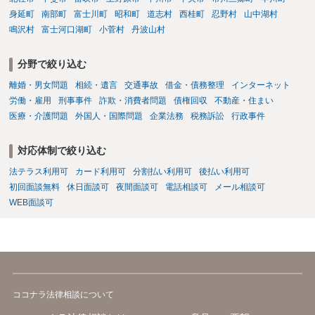
身延町
南部町
富士川町
昭和町
道志村
西桂町
忍野村
山中湖村
鳴沢村
富士河口湖町
小菅村
丹波山村
分野で絞り込む
離婚・男女問題
相続・遺言
交通事故
借金・債務整理
インターネット
労働・雇用
刑事事件
詐欺・消費者問題
債権回収
不動産・住まい
医療・介護問題
外国人・国際問題
企業法務
税務訴訟
行政事件
対応体制で絞り込む
法テラス利用可
カード利用可
分割払い利用可
後払い利用可
初回面談無料
休日面談可
夜間面談可
電話相談可
メール相談可
WEB面談可
ココナラ法律相談について