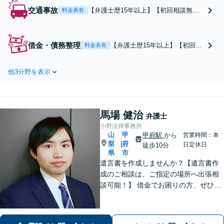
交通事故
【弁護士歴15年以上】【初回相談無
料金表有
料】保険会社との示談交渉、過失割
合、専業主婦（主夫）の休業損害な
ど、交通事故に関するお悩みは当事務
借金・債務整理
【弁護士歴15年以上】【初回相
料金表有
所へご相談ください。専門知識に基づ
談無料】【個人・法人対応】借
いて適切な補償を受けられるよう、状
金の悩みは、一人で抱え続ける
況に応じた最善の方法をご提案しま
他3分野を表示
ほど深刻になり、冷静な判断が
す。
難しくなります。状況を整理
し、生活を立て直すための方法
はあります。まずは当事務所
馬場 健治
へ、今の不安をそのままお聞か
弁護士
せください。
小野法律事務所
山
甲
甲府駅
から
営業時間：本
梨
府
|
日定休日
徒歩10分
県
市
遺言書を作成しませんか？【遺言書作
成のご相談は、ご指定の場所へ出張相
談可能！】 借金でお困りの方、ぜひご
相談ください。【法テラス相談制度利
用可（法人不可）】 法人破産にも対応
可能。借金問題で困ったらまず相談