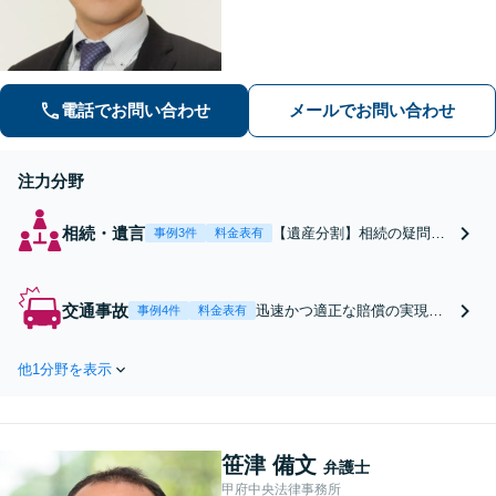
す。【自己破産】金融業者からの催促
をストップできます。住宅ローンが残
っている場合もご相談ください。な
お、個室での相談対応も可能です。
電話でお問い合わせ
メールでお問い合わせ
注力分野
相続・遺言
【遺産分割】相続の疑問や
事例3件
料金表有
トラブルに対応いたしま
す。適切な調査のうえ、遺
産の公平な分配を実現しま
交通事故
迅速かつ適正な賠償の実現を
事例4件
料金表有
す。【成年後見人】認知症
目指します。後遺障害認定申
の方には「弁護士が後見
請の取扱い経験多数です。弁
人」になる選択もありま
他1分野を表示
護士費用特約などの保険も活
す。【遺言作成】【初回面
用して、依頼者の利益の最大
談無料】
化を目指します。【初回面談
無料】
笹津 備文
弁護士
甲府中央法律事務所