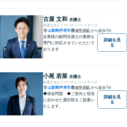
明！ブラックリストに関するご
相談も【夜間・休日面談※要相
談】【法テラス相談は利用可※
古屋 文和
複雑事案除く】
弁護士
弁護士法人ファーストパートナーズ
山梨県
甲府市
南甲府駅
から徒歩7分
|
企業様の顧問弁護士の業務を
詳細を見
専門に対応させていただいて
る
おります
小尾 若菜
弁護士
弁護士法人ファーストパートナーズ
山梨県
甲府市
南甲府駅
から徒歩7分
|
◆借金問題 ◆ご意向と状況
詳細を見
に合わせた選択肢をご提案い
る
たします。