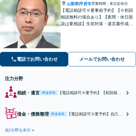
山梨県
甲府市
営業時間：本日定休日
|
【電話相談可※要事前予約】【※初回
相談無料の場合あり】【夜間・休日面
談は要相談】生前対策・遺言書作成は
「出張サービスあり！」他士業連携に
よる不動産を含む財産分与・遺産分割
／債務整理で生活再建も／交通事故の
示談交渉【法テラス相談利用可※事件
による】
電話でお問い合わせ
メールでお問い合わせ
注力分野
相続・遺言
【電話相談可※要予約】【初回相談
料金表有
無料】【県内及び周辺エリアの方々
をサポート】財産調査を入念にし、
粘り強く交渉！相続権を守り、納得
借金・債務整理
【電話相談可※要予約】自己破
料金表有
のいく遺産分割を目指す。来所の難
産による生活の再建をサポー
しい方には、こちらから訪問！遺留
ト。メリット・デメリット、手
分侵害額請求／遺言書作成【出張サ
他1分野を表示
続きについても分かりやすく説
ービス】