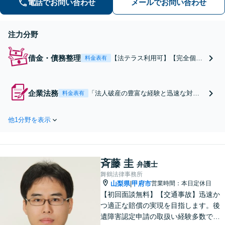
電話でお問い合わせ
メールでお問い合わせ
を！
注力分野
借金・債務整理
【法テラス利用可】【完全個室
料金表有
相談】「生活保護の方も可／担
当ケースワーカーなど福祉職の
方もご相談を」山梨県出身の弁
企業法務
「法人破産の豊富な経験と迅速な対
料金表有
護士が一緒に解決策を目指しま
応」「破産すべきかどうか迷ってい
す。都留支部管内対応可（都留
る」という段階からでも構いません。
市・富士吉田市・大月市・上野
他1分野を表示
山梨県出身の弁護士が一緒に解決策を
原市・富士河口湖町・西桂町ほ
目指します。都留支部管内（都留市・
か）
富士吉田市・大月市・上野原市・富士
河口湖町・西桂町ほか）の企業も対応
斉藤 圭
可
弁護士
舞鶴法律事務所
山梨県
甲府市
営業時間：本日定休日
|
【初回面談無料】【交通事故】迅速か
つ適正な賠償の実現を目指します。後
遺障害認定申請の取扱い経験多数で