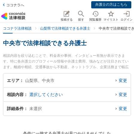
弁護士の方はこちら
ココナラへ
投稿する
探す
閲覧履歴
マイリスト
ログイン
ココナラ法律相談
山梨県で法律相談できる弁護士
中央市で法律相談で
中央市で法律相談できる弁護士
相談内容を絞り込むことで、料金表や事例、インタビュー有無が表示できま
す。特に各弁護士のプロフィール情報や弁護士費用、強みなどが注目されてい
ます。離婚や相続、交通事故から不動産、ネットトラブル、企業法務まで幅広
く取り扱う弁護士が多数。こんな法律相談をお持ちの方は是非ご利用くださ
い。中央市で土日や夜間に発生した不倫慰謝料トラブルを今すぐに弁護士に相
エリア
山梨県、中央市
変更
談したい』『交通事故の過失割合や後遺障害のトラブル解決の実績豊富な近く
の弁護士を検索したい』『初回相談無料で自己破産や債務整理を法律相談でき
相談内容
選択してください
変更
る中央市内の弁護士に相談予約したい』などでお困りの相談者さんにおすすめ
です。
詳細条件
未選択
変更
条件に一致する弁護士が見つかりませんでした