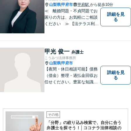
面談無料】
山梨県
甲府市
甲府駅
から徒歩10分
|
≪ 離婚問題・不貞問題でお
詳細を見
困りの方は、お気軽にご相談
る
ください ≫ 【法テラス利用
可能】【個室での相談】 離
婚・不貞の問題は、他人に相
談しにくいと思いますが、弁
護士には、守秘義務がありま
甲光 俊一
弁護士
すので、ご安心してご相談を
こうみつ法律事務所
いただければと思います。
山梨県
甲府市
|
【夜間・休日相談可能】債務
詳細を見
（借金）整理・過払金回収お
る
任せください。豊富な知識・
経験を生かしてあなたの生活
再建を全力でサポートいたし
ます。
その他
「分野」の絞り込み検索で、自分に合う
弁護士を探そう！│ココナラ法律相談の