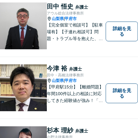
田中 悟史
弁護士
アウル総合法律事務所
山梨県
甲府市
|
【完全個室で相談可】【駐車
詳細を見
場有】【子連れ相談可】問
る
題・トラブル等を抱えた、ま
たは、未然に防ぎたいとお考
えの場合には、お気軽にご相
談ください。 法的な観点から
分析し、解決に向けてどのよ
今津 裕
弁護士
うな方法・手段を取ることが
田中・高橋法律事務所
良いのか等を助言させていた
山梨県
甲府市
|
だきます。
【甲府駅15分】【離婚問題】
詳細を見
年間100件以上の相談に対応
る
してきた経験値が強み！「離
婚する決意が固まっていな
い」という方のご相談もお待
ちしています【相続】遺言書
の作成や相続人の紛争解決ま
杉本 理紗
弁護士
で幅広く対応できます【初回
小野法律事務所