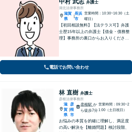
中村 武志
弁護士
湖北法律事務所
滋賀
長浜
営業時間：10:30~16:30（土
|
県
市
曜日）
【初回相談無料】【法テラス可】弁護
士歴15年以上の弁護士【借金・債務整
理】事務所の裏口からお入りくださ
い。個人・法人含め、最適な債務整理
を提案【長浜駅12分】
電話でお問い合わせ
林 直樹
弁護士
彦根法律事務所
滋
彦
彦根駅
か
営業時間：09:30~2
賀
根
|
1:00（土日祝日）
ら徒歩7分
県
市
お悩みの本質を的確に理解し、満足度
の高い解決を【離婚問題】検討段階、