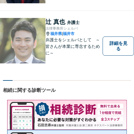
ます。スピード感を持った対
応と密なコミュニケーション
をモットーに、皆様それぞれ
辻 真也
弁護士
に合った解決を図ってまいり
法律事務所シェルパ
ます。お気軽にご相談くださ
福井県
福井市
|
い。
弁護士をシェルパとして ～
詳細を見
皆さんが本業に専念するため
る
に～
相続に関する診断ツール