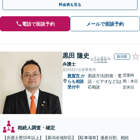
対処可能」【WEB面談対応】
料金表を見る
電話で面談予約
メールで面談予約
黒田 隆史
新潟県
インタビュ
ーを見る
弁護士
黒田特許法律事務所
営業時
敦賀市
か
面談方法(対面・電
らも相談
話・ビデオなど)は
間：本日
受付中
応相談
定休日
相続人調査・確定
【弁護士歴15年以上】【新潟全域対応】【駐車場有】遺産分割、相続