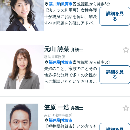
福井県
敦賀市
敦賀駅
から徒歩3分
|
【法テラス利用可】女性弁護
詳細を見
士が親身にお話を伺い、解決
る
すべき問題を的確にアドバイ
スします。交通事故、離婚や
不倫などの男女トラブルのほ
か、幅広い分野の豊富な解決
元山 詩菜
実績があります。まずはお気
弁護士
軽にお問い合わせください。
堺法律事務所
福井県
敦賀市
敦賀駅
から徒歩3分
|
夫婦のこと、家族のことその
詳細を見
他多様な分野で多くの女性か
る
らご相談いただいておりま
す。まずは、「少し聞いてみ
たい」という軽い気持ちでご
相談ください。法テラス利用
笠原 一浩
により3回まで無料相談対応可
弁護士
能です。利用条件はお問い合
みどり法律事務所
わせ下さい。
福井県
敦賀市
|
【福井県敦賀市】どの方々も
詳細を見