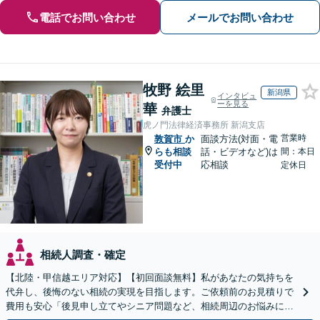
電話でお問い合わせ
メールでお問い合わせ
牧野 絵里
新潟県
インタビュ
ーを見る
華
弁護士
虎ノ門法律経済事務所 新潟支店
営業時
敦賀市
か
面談方法(対面・電
らも相談
話・ビデオなど)は
間：本日
受付中
応相談
定休日
相続人調査・確定
【北陸・甲信越エリア対応】【初回面談無料】私があなたの気持ちを
代弁し、後悔のない相続の実現を目指します。ご依頼前のお見積りで
費用も安心「後見申し立てやシニア問題など、相続周辺のお悩みにも