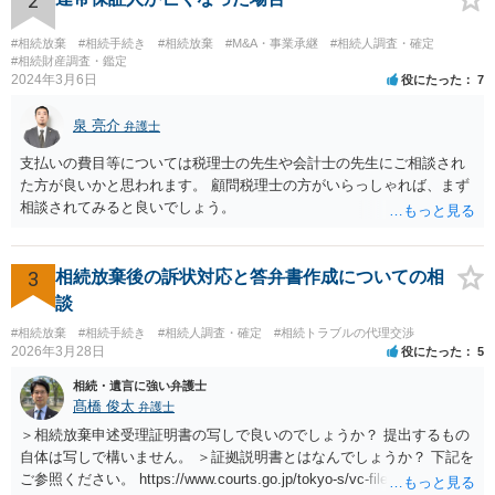
2
#相続放棄
#相続手続き
#相続放棄
#M&A・事業承継
#相続人調査・確定
#相続財産調査・鑑定
2024年3月6日
役にたった
7
泉 亮介
弁護士
支払いの費目等については税理士の先生や会計士の先生にご相談され
た方が良いかと思われます。 顧問税理士の方がいらっしゃれば、まず
相談されてみると良いでしょう。
3
相続放棄後の訴状対応と答弁書作成についての相
談
#相続放棄
#相続手続き
#相続人調査・確定
#相続トラブルの代理交渉
2026年3月28日
役にたった
5
相続・遺言に強い弁護士
髙橋 俊太
弁護士
＞相続放棄申述受理証明書の写しで良いのでしょうか？ 提出するもの
自体は写しで構いません。 ＞証拠説明書とはなんでしょうか？ 下記を
ご参照ください。 https://www.courts.go.jp/tokyo-s/vc-files/tokyo-s/file/