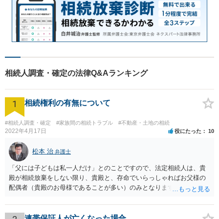
相続人調査・確定の法律Q&Aランキング
1
相続権利の有無について
#相続人調査・確定
#家族間の相続トラブル
#不動産・土地の相続
2022年4月17日
役にたった
10
松本 治
弁護士
「父には子どもは私一人だけ」とのことですので、法定相続人は、貴
殿が相続放棄をしない限り、貴殿と、存命でいらっしゃればお父様の
配偶者（貴殿のお母様であることが多い）のみとなります。遺言がな
い限り、「次男」（お父様の弟）らの相続権は発生しません。
連帯保証人が亡くなった場合