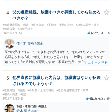
14-1kisairei.pdf
4
父の遺産相続、放棄すべきか調査してから決める
べきか？
#相続財産調査・鑑定
#遺産分割
#不動産・土地の相続
#相続人調査・確定
#相続放棄
#相続手続き
2025年7月15日
役にたった
5
佐々木 晋輔
弁護士
実のお父様ですので、できればお父様が住んでおられたマンションの
処理をされる方向で考えられたらと思います。 放棄するかどうかは、
知ってから3カ月以内が原則ですが、家庭裁判所に申立すれば3カ月の
期間を伸長することができます。 その間に、財産の状況を調査して、
放棄するかどうか決めることができます。 銀行やサラ金が数年も放置
することはありませんので、数年後に借金が発見される可能性はほぼ
5
他界直後に協議した内容は、協議書はないが反映
ありません。 なお、私が扱った相続放棄を検討していた案件で、期間
されるのでしょうか？
伸長して調査したところ、サラ金に対する過払金など相当な財産が見
#遺産分割
#協議
#不動産・土地の相続
#遺留分侵害額請求・放棄
つかったため相続したという事例がありました。
#相続人調査・確定
2018年1月24日
役にたった
10
相続・遺言に強い弁護士
鈴木 崇裕
弁護士