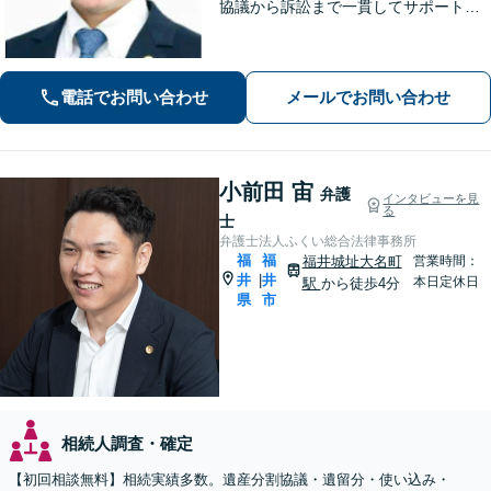
協議から訴訟まで一貫してサポート
【インターネット】投稿・書き込み削
除、発信者情報開示請求、損害賠償請
求など幅広く対応【オンライン面談】
電話でお問い合わせ
メールでお問い合わせ
【彦根駅7分】
小前田 宙
弁護
インタビューを見
る
士
弁護士法人ふくい総合法律事務所
福
福
福井城址大名町
営業時間：
井
井
|
本日定休日
駅
から徒歩4分
県
市
相続人調査・確定
【初回相談無料】相続実績多数。遺産分割協議・遺留分・使い込み・