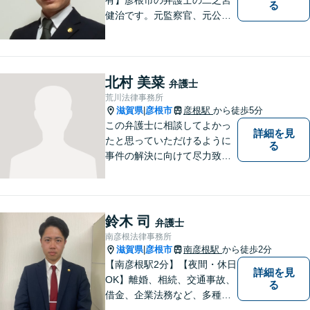
る
健治です。元監察官、元公務
員の経歴を活かし、皆様のト
ラブル解決をしっかりサポー
トいたします。
北村 美菜
弁護士
荒川法律事務所
滋賀県
彦根市
彦根駅
から徒歩5分
|
この弁護士に相談してよかっ
詳細を見
たと思っていただけるように
る
事件の解決に向けて尽力致し
ます。
鈴木 司
弁護士
南彦根法律事務所
滋賀県
彦根市
南彦根駅
から徒歩2分
|
【南彦根駅2分】【夜間・休日
詳細を見
OK】離婚、相続、交通事故、
る
借金、企業法務など、多種多
様なご相談にお応えしており