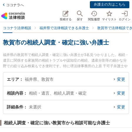
弁護士の方はこちら
ココナラへ
投稿する
探す
閲覧履歴
マイリスト
ログイン
ココナラ法律相談
福井県で法律相談できる弁護士
敦賀市で法律相談で
敦賀市の相続人調査・確定に強い弁護士
福井県の敦賀市で相続人調査・確定に強い弁護士が3名見つかりました。相続・
遺言に関係する家族間の相続トラブルや認知症の相続、遺産分割等の細かな分
野での絞り込み検索もでき便利です。特に堺法律事務所の上原 千可子弁護士や
堺法律事務所の元山 詩菜弁護士、みどり法律事務所の笠原 一浩弁護士のプロフ
ィール情報や弁護士費用、強みなどが注目されています。『敦賀市で土日や夜
エリア
福井県、敦賀市
変更
間に発生した相続人調査・確定のトラブルを今すぐに弁護士に相談したい』
『相続人調査・確定のトラブル解決の実績豊富な近くの弁護士を検索したい』
相談内容
相続・遺言、相続人調査・確定
変更
『初回相談無料で相続人調査・確定を法律相談できる敦賀市内の弁護士に相談
予約したい』などでお困りの相談者さんにおすすめです。
詳細条件
未選択
変更
相続人調査・確定に強い敦賀市から相談可能な弁護士