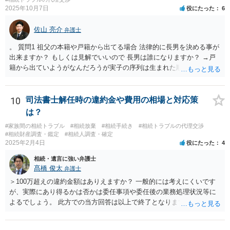
2025年10月7日
役にたった
6
備をする（税理士の先生にご相談ください。） ③遺産分割協議をする
（ご本人同士で行っても構いませんし，弁護士に相談することもよろ
佐山 亮介
しいと思います。） ことになります。
弁護士
。 質問1 祖父の本籍や戸籍から出てる場合 法律的に長男を決める事が
出来ますか？ もしくは見解でいいので 長男は誰になりますか？ →戸
籍から出ていようがなんだろうが実子の序列は生まれた順ですから、
先方が後から生まれたならばお父様がお祖父様の長男です。 質問2 遺
書が腹違いの長男に向けてある場合 書かれてる内容が最優先にされる
のですか？ →遺書というのが、法律上の遺言の形式を守っている限り
10
司法書士解任時の違約金や費用の相場と対応策
はそのとおりです。 質問3 父が腹違いの長男に法律的に優位になれそ
は？
うな事はありますか？ →遺言が有効な場合、優位に立つことはできま
#家族間の相続トラブル
#相続放棄
#相続手続き
#相続トラブルの代理交渉
せんが、お祖父様が認知症であるなどの「遺言が作れないはずの事
#相続財産調査・鑑定
#相続人調査・確定
情」があるならば①遺言無効確認の訴えを起こすのは一つの手です。
2025年2月4日
役にたった
4
それができない場合は②遺留分侵害額請求で争うほかありません。 質
相続・遺言に強い弁護士
問4 相続トラブルの代理交渉は可能でしょうか。 →一般論としては可
髙橋 俊太
弁護士
能ですが、お伺いする内容ですとお祖父様が亡くなられた後に動くこ
とになるでしょう。
＞100万超えの違約金額はありえますか？ 一般的には考えにくいです
が、実際にあり得るかは否かは委任事項や委任後の業務処理状況等に
よるでしょう。 此方での当方回答は以上で終了となりますが、参考に
なりましたら幸いです。