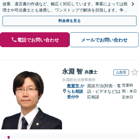
放棄、遺言書の作成など、幅広く対応しています。事案によっては税
理士や司法書士とも連携し、ワンストップで解決を目指します。争い
を防ぐためにもぜひご相談ください。【分割払い可】
料金表を見る
電話でお問い合わせ
メールでお問い合わせ
永淵 智
弁護士
山梨県
永淵総合法律事務所
営業時
敦賀市
か
面談方法(対面・電
らも相談
話・ビデオなど)は
間：本日
受付中
応相談
定休日