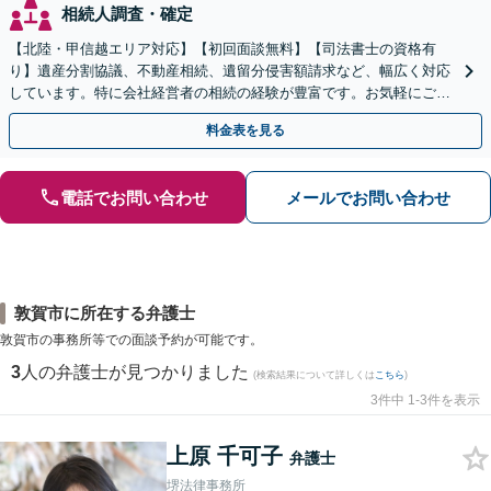
相続人調査・確定
【北陸・甲信越エリア対応】【初回面談無料】【司法書士の資格有
り】遺産分割協議、不動産相続、遺留分侵害額請求など、幅広く対応
しています。特に会社経営者の相続の経験が豊富です。お気軽にご相
談ください。【休日・夜間面談可】【オンライン面談可】
料金表を見る
電話でお問い合わせ
メールでお問い合わせ
敦賀市に所在する弁護士
敦賀市の事務所等での面談予約が可能です。
3
人の弁護士が見つかりました
(検索結果について詳しくは
こちら
)
3件中 1-3件を表示
上原 千可子
弁護士
堺法律事務所