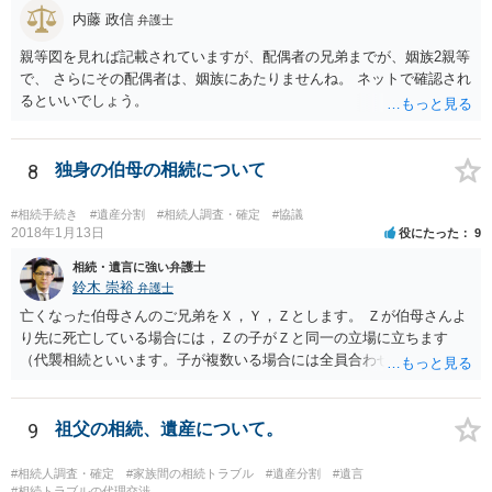
内藤 政信
弁護士
親等図を見れば記載されていますが、配偶者の兄弟までが、姻族2親等
で、 さらにその配偶者は、姻族にあたりませんね。 ネットで確認され
るといいでしょう。
8
独身の伯母の相続について
#相続手続き
#遺産分割
#相続人調査・確定
#協議
2018年1月13日
役にたった
9
相続・遺言に強い弁護士
鈴木 崇裕
弁護士
亡くなった伯母さんのご兄弟をＸ，Ｙ，Ｚとします。 Ｚが伯母さんよ
り先に死亡している場合には，Ｚの子がＺと同一の立場に立ちます
（代襲相続といいます。子が複数いる場合には全員合わせてＺと同一
の取り分です。）。 Ｘ，Ｙ，Ｚ（またＺの子）はそれぞれ３分の１ず
つの相続分を有していますので， そのことを前提として，遺産分割協
議をすることになります（必ずしも３分の１ずつにしなくても，合意
9
祖父の相続、遺産について。
ができれば構いません。）。 今後の対応としては， ①伯母さんの相続
財産（遺産）の全容を整理する（預貯金，有価証券，不動産等の有無
#相続人調査・確定
#家族間の相続トラブル
#遺産分割
#遺言
を調べることになります。） ②相続財産に照らし，相続税の申告の準
#相続トラブルの代理交渉