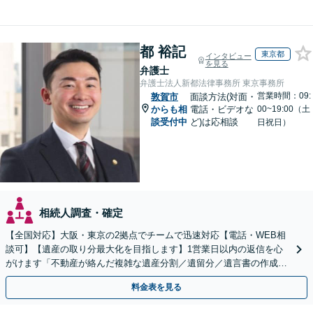
都 裕記
東京都
インタビュー
を見る
弁護士
弁護士法人新都法律事務所 東京事務所
営業時間：09:
敦賀市
面談方法(対面・
からも相
電話・ビデオな
00~19:00（土
談受付中
ど)は応相談
日祝日）
相続人調査・確定
【全国対応】大阪・東京の2拠点でチームで迅速対応【電話・WEB相
談可】【遺産の取り分最大化を目指します】1営業日以内の返信を心
がけます「不動産が絡んだ複雑な遺産分割／遺留分／遺言書の作成・
執行／事業承継など、お任せください」【休日相談あり】
料金表を見る