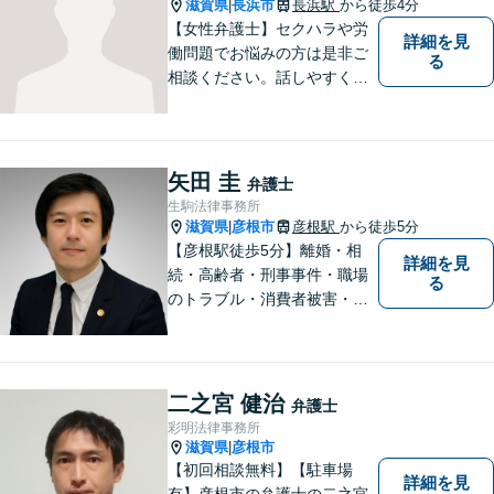
滋賀県
長浜市
長浜駅
から徒歩4分
|
【女性弁護士】セクハラや労
詳細を見
働問題でお悩みの方は是非ご
る
相談ください。話しやすく相
談しやすい弁護士です。
矢田 圭
弁護士
生駒法律事務所
滋賀県
彦根市
彦根駅
から徒歩5分
|
【彦根駅徒歩5分】離婚・相
詳細を見
続・高齢者・刑事事件・職場
る
のトラブル・消費者被害・法
人倒産などはお任せくださ
い。法人・個人問わず幅広い
案件を取り扱っています。
二之宮 健治
弁護士
彩明法律事務所
滋賀県
彦根市
|
【初回相談無料】【駐車場
詳細を見
有】彦根市の弁護士の二之宮