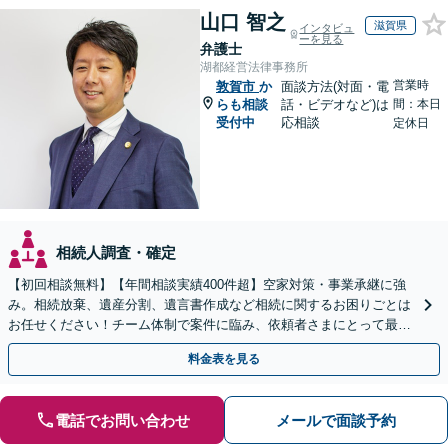
山口 智之
滋賀県
インタビュ
ーを見る
弁護士
湖都経営法律事務所
営業時
敦賀市
か
面談方法(対面・電
らも相談
話・ビデオなど)は
間：本日
受付中
応相談
定休日
相続人調査・確定
【初回相談無料】【年間相談実績400件超】空家対策・事業承継に強
み。相続放棄、遺産分割、遺言書作成など相続に関するお困りごとは
お任せください！チーム体制で案件に臨み、依頼者さまにとって最善
の解決を目指します【堅田駅4分】【無料駐車場あり】
料金表を見る
電話でお問い合わせ
メールで面談予約