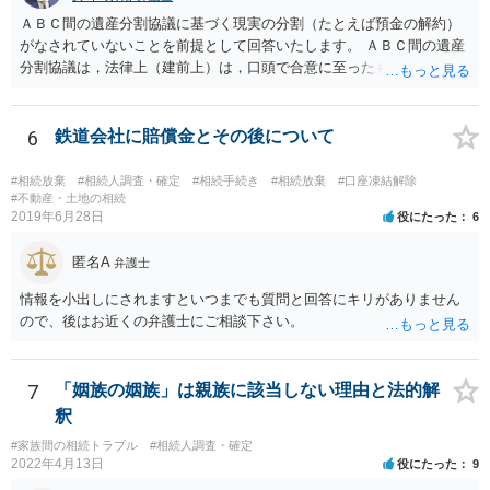
ＡＢＣ間の遺産分割協議に基づく現実の分割（たとえば預金の解約）
がなされていないことを前提として回答いたします。 ＡＢＣ間の遺産
分割協議は，法律上（建前上）は，口頭で合意に至ったものであって
も有効です。 しかし，口頭で合意したことを立証する方法がありませ
ん。 また，不動産の名義を移転するためには，遺産分割協議書への署
名捺印を得る必要があります。 したがって，残念ながら，「ＡＢＣ間
6
鉄道会社に賠償金とその後について
の遺産分割協議が有効に成立している」という前提に基づく主張は困
難と思われます。 「ＡＢＣ間の遺産分割協議は未了のまま，ＡとＢが
#相続放棄
#相続人調査・確定
#相続手続き
#相続放棄
#口座凍結解除
死亡し，二次相続が発生した」という前提に基づいて協議を進める必
#不動産・土地の相続
2019年6月28日
役にたった
6
要があります。 もちろん，Ｃの立場としては，ＡＢＣ間の遺産分割協
議の内容を前提とした主張をすることが最も有利ですが，ＡＢの相続
匿名A
人は応じない姿勢を示していることから，実現は困難だと思います。
弁護士
主張としては維持しつつも，現実的な解決方法（遺産分割協議の落と
情報を小出しにされますといつまでも質問と回答にキリがありません
しどころ）としては，譲歩することを甘受しなければならないかもし
ので、後はお近くの弁護士にご相談下さい。
れません。
7
「姻族の姻族」は親族に該当しない理由と法的解
釈
#家族間の相続トラブル
#相続人調査・確定
2022年4月13日
役にたった
9