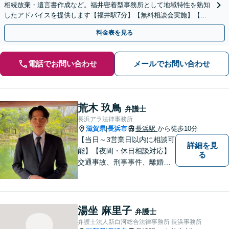
相続放棄・遺言書作成など。福井密着型事務所として地域特性を熟知
したアドバイスを提供します【福井駅7分】【無料相談会実施】【完
全個室で対応】
料金表を見る
電話でお問い合わせ
メールでお問い合わせ
荒木 玖鳥
弁護士
長浜アラ法律事務所
滋賀県
長浜市
長浜駅
から徒歩10分
|
【当日～3営業日以内に相談可
詳細を見
能】【夜間・休日相談対応】
る
交通事故、刑事事件、離婚・
男女問題に注力しておりま
す。まずはお気軽にご相談く
ださい。
湯坐 麻里子
弁護士
弁護士法人新白河総合法律事務所 長浜事務所