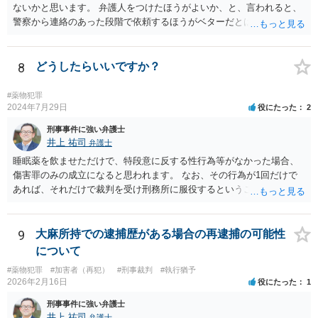
ないかと思います。 弁護人をつけたほうがよいか、と、言われると、
警察から連絡のあった段階で依頼するほうがベターだとは思います。
費用面は、各弁護士で異なりますので、お問合せいただくことをおす
すめします。勾留については、そもそも逮捕されるかどうかもわかり
ませんが、逮捕された場合には基本的には10日処理となるのではない
8
どうしたらいいですか？
かと思います。
#薬物犯罪
2024年7月29日
役にたった
2
刑事事件に強い弁護士
井上 祐司
弁護士
睡眠薬を飲ませただけで、特段意に反する性行為等がなかった場合、
傷害罪のみの成立になると思われます。 なお、その行為が1回だけで
あれば、それだけで裁判を受け刑務所に服役するということは考えに
くいです。
9
大麻所持での逮捕歴がある場合の再逮捕の可能性
について
#薬物犯罪
#加害者（再犯）
#刑事裁判
#執行猶予
2026年2月16日
役にたった
1
刑事事件に強い弁護士
井上 祐司
弁護士