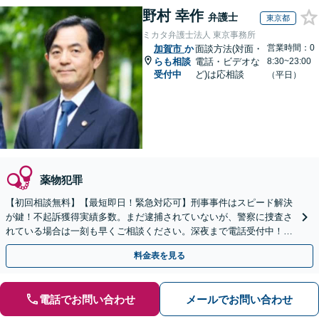
野村 幸作
弁護士
東京都
ミカタ弁護士法人 東京事務所
営業時間：0
加賀市
か
面談方法(対面・
らも相談
電話・ビデオな
8:30~23:00
受付中
ど)は応相談
（平日）
薬物犯罪
【初回相談無料】【最短即日！緊急対応可】刑事事件はスピード解決
が鍵！不起訴獲得実績多数。まだ逮捕されていないが、警察に捜査さ
れている場合は一刻も早くご相談ください。深夜まで電話受付中！痴
漢／盗撮／のぞき／その他性犯罪など
料金表を見る
電話でお問い合わせ
メールでお問い合わせ