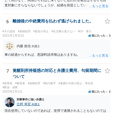
して間がなく、関係がそれほど深くないと思われる場合はそもそも捜
査対象にすらならないでしょうが、結婚を前提としていて、頻繁にLIN
E等のやり取りをしており、そのやり取りの中に薬物の存在を疑わせる
ものがある、という事情が存在する場合、まずは任意での参考人聴取
が行われ、その結果を受けて捜索差押許可状の発布を検討する、とい
6
離婚後の中絶費用を払わず逃げられました。
う流れになるでしょう。 恋人にあたる方とのやり取り中に薬物の存在
を疑われるやり取りが一切なく、共同所持が疑われる状況にないので
#子の認知
#薬物犯罪
#督促の停止
#生活費を渡さない
#DV・暴力
あれば、心配は特に必要ないかと思われます。
2021年1月31日
役にたった
3
内藤 政信
弁護士
事の経過からすれば、慰謝料請求権はありますね。
7
覚醒剤所持疑惑の対応と弁護士費用、勾留期間に
ついて
#加害者
#被害者
#薬物犯罪
#執行猶予
#逮捕や勾留の阻止・準抗告
#釈放・保釈
2025年2月1日
役にたった
2
刑事事件に強い弁護士
辻村 幸宏
弁護士
現在使用していないのであれば、使用で逮捕されることもないのでは