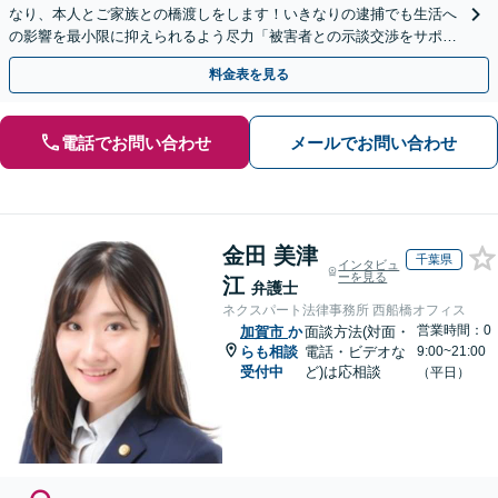
なり、本人とご家族との橋渡しをします！いきなりの逮捕でも生活へ
の影響を最小限に抑えられるよう尽力「被害者との示談交渉をサポー
ト」「任意取調べにも対応」
料金表を見る
電話でお問い合わせ
メールでお問い合わせ
金田 美津
千葉県
インタビュ
ーを見る
江
弁護士
ネクスパート法律事務所 西船橋オフィス
営業時間：0
加賀市
か
面談方法(対面・
らも相談
電話・ビデオな
9:00~21:00
受付中
ど)は応相談
（平日）