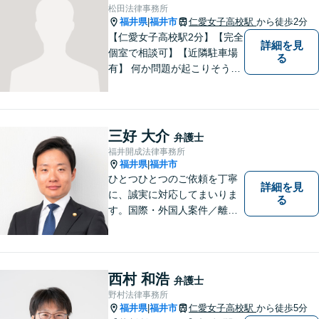
い質と幅の法的なサービスを
松田法律事務所
提供することを目指していま
福井県
福井市
仁愛女子高校駅
から徒歩2分
|
す。
【仁愛女子高校駅2分】【完全
詳細を見
個室で相談可】【近隣駐車場
る
有】 何か問題が起こりそうと
感じた時、何か問題を抱えて
しまった時、「これは法律に
関係してくるのかな？」と疑
問に思ったときには、迷わず
三好 大介
弁護士
すぐにご相談ください。一緒
福井開成法律事務所
に解決の方法を考えましょ
福井県
福井市
|
う。
ひとつひとつのご依頼を丁寧
詳細を見
に、誠実に対応してまいりま
る
す。国際・外国人案件／離
婚・男女問題／インターネッ
ト関連問題／企業法務・顧問
弁護士／借金／相続／交通事
故／刑事弁護・犯罪被害者な
西村 和浩
弁護士
ど、幅広く対応可能。お気軽
野村法律事務所
にご相談ください。
福井県
福井市
仁愛女子高校駅
から徒歩5分
|