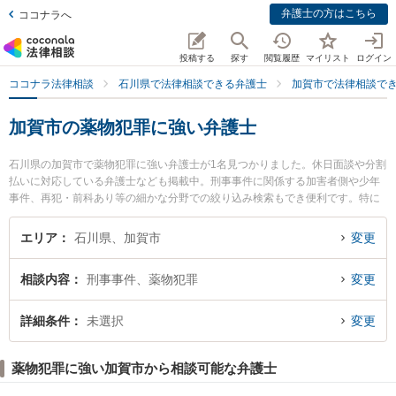
弁護士の方はこちら
ココナラへ
投稿する
探す
閲覧履歴
マイリスト
ログイン
ココナラ法律相談
石川県で法律相談できる弁護士
加賀市で法律相談で
加賀市の薬物犯罪に強い弁護士
石川県の加賀市で薬物犯罪に強い弁護士が1名見つかりました。休日面談や分割
払いに対応している弁護士なども掲載中。刑事事件に関係する加害者側や少年
事件、再犯・前科あり等の細かな分野での絞り込み検索もでき便利です。特に
大聖寺駅前なないろ法律事務所の中田 千香弁護士のプロフィール情報や弁護士
費用、強みなどが注目されています。『加賀市で土日や夜間に発生した薬物犯
エリア
石川県、加賀市
変更
罪のトラブルを今すぐに弁護士に相談したい』『薬物犯罪のトラブル解決の実
績豊富な近くの弁護士を検索したい』『初回相談無料で薬物犯罪を法律相談で
相談内容
刑事事件、薬物犯罪
変更
きる加賀市内の弁護士に相談予約したい』などでお困りの相談者さんにおすす
めです。
詳細条件
未選択
変更
薬物犯罪に強い加賀市から相談可能な弁護士