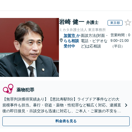
岩崎 健一
弁護士
東京都
ミカタ弁護士法人 東京事務所
営業時間：0
加賀市
か
面談方法(対面・
らも相談
電話・ビデオな
9:00~21:00
受付中
ど)は応相談
（平日）
薬物犯罪
【無罪判決獲得実績あり】【恵比寿駅8分】ライブドア事件などの大
規模事件も担当。暴行・窃盗・薬物・性犯罪など幅広く対応。逮捕直
後の即日接見・示談交渉も迅速に対応し、ご本人・ご家族の不安を最
小限に抑えます。【初回相談可能】【WEB面談可能】
料金表を見る