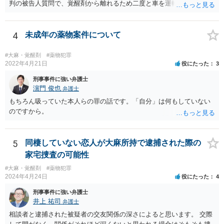
判の被告人質問で、覚醒剤から離れるため二度と車を運転をしない、
と誓約したとか？ つまり、あなたの執行猶予中の前科と車の運転に関
連性があるかどうかです。 もし、まったく関連性がなく、あなたが言
うように悪質な道路交通法違反もせず、単純に過失運転致傷を起こし
4
未成年の薬物案件について
ただけなら、通常は、異種犯罪の執行猶予を取り消されることはあり
ません。もちろん、初犯の人でも一発で公判請求されるような重大事
#大麻・覚醒剤
#薬物犯罪
故（例えば、複数人が亡くなるとか、無車検・無保険で後遺障害を生
2022年4月21日
役にたった
3
じた被害者への賠償が全くできないとか。）などでなければ、交通事
刑事事件に強い弁護士
故についてしっかり反省し、相手方への賠償責任を果たすことができ
濵門 俊也
弁護士
れば、異種前科で執行猶予中であっても、罰金刑で済み、執行猶予を
もちろん吸っていた本人らの罪の話です。「自分」は何もしていない
取り消されない可能性が高いです。 通勤で車を使われていたり、趣味
のですから。
が車の運転なのですね。 一番大事なことは、あなたが二度と覚醒剤に
手を出さず、まじめに立派な社会人として生活することです。クスリ
とは決別するため、車の運転で気分転換することもとても良いことだ
5
同棲していない恋人が大麻所持で逮捕された際の
と思います。 人生は、その気があれば、十分やり直せます。頑張って
ください。
家宅捜査の可能性
#大麻・覚醒剤
#薬物犯罪
2024年4月24日
役にたった
4
刑事事件に強い弁護士
井上 祐司
弁護士
相談者と逮捕された被疑者の交友関係の深さによると思います。 交際