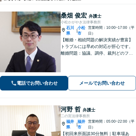
桑畑 俊宏
弁護士
小松かがやき法律事務所
石川
小松
営業時間：10:00~17:00（平
|
県
市
日）
【離婚・相続問題の解決実績が豊富】
トラブルには早めの対応が肝心です。
離婚問題：協議、調停、裁判どのフェ
ーズからも対応可。相続問題：遺言書
作成で相続トラブルのリスク減少／形
式や内容について丁寧にアドバイス
【駐車場あり】【法テラス可】
電話でお問い合わせ
メールでお問い合わせ
河野 哲
弁護士
二の宮法律事務所
福井
福井
営業時間：05:00~22:00（平
|
県
市
日）
【初回来所面談30分無料｜駐車場あ