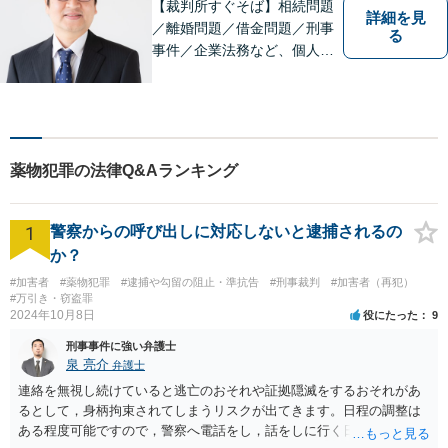
【裁判所すぐそば】相続問題
詳細を見
／離婚問題／借金問題／刑事
る
事件／企業法務など、個人・
法人問わず幅広く対応可。一
つ一つの事件に丁寧に対応す
ることを心がけております。
お気軽にご相談ください。
【法テラス利用可】【完全個
薬物犯罪の法律Q&Aランキング
室】【夜間・休日面談可】
1
警察からの呼び出しに対応しないと逮捕されるの
か？
#加害者
#薬物犯罪
#逮捕や勾留の阻止・準抗告
#刑事裁判
#加害者（再犯）
#万引き・窃盗罪
2024年10月8日
役にたった
9
刑事事件に強い弁護士
泉 亮介
弁護士
連絡を無視し続けていると逃亡のおそれや証拠隠滅をするおそれがあ
るとして，身柄拘束されてしまうリスクが出てきます。日程の調整は
ある程度可能ですので，警察へ電話をし，話をしに行く日程の調整を