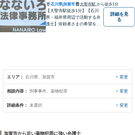
石川県
加賀市
大聖寺駅
から徒歩1分
|
【大聖寺駅徒歩1分】【石川
詳細を見
県・福井県周辺で活動する弁
る
護士】依頼者さまの希望を尊
重し、それぞれの状況に応じ
た法的手段を遂行します。お
一人で抱えることなく、お気
軽にご相談ください。土日祝
も対応可能です。【法テラス
可】
エリア
石川県、加賀市
変更
相談内容
刑事事件、薬物犯罪
変更
詳細条件
未選択
変更
加賀市から近い薬物犯罪に強い弁護士