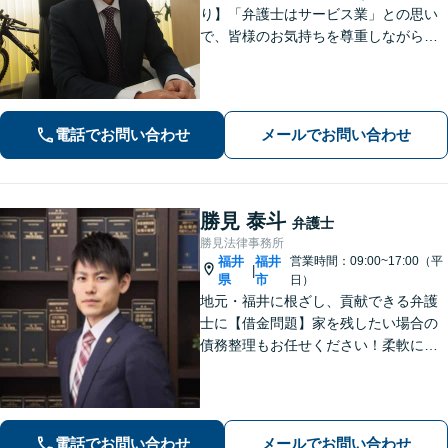
り】「弁護士はサービス業」との思い
で、皆様のお気持ちを尊重しながら解
決を目指しております。皆様からの感
謝のお声が何よりの励みです。お困り
事はお早めにご相談ください【弁護士
直通電話｜事前予約で夜間・休日可】
電話でお問い合わせ
メールでお問い合わせ
【完全個室】
勝見 泰斗
弁護士
勝見法律事務所
福井
福井
営業時間：09:00~17:00（平
|
県
市
日）
地元・福井に根ざし、貢献できる弁護
士に【借金問題】家を残したい場合の
債務整理もお任せください！柔軟に対
応可能です「企業法務：未払い残業代
や不当解雇・退職勧奨など、労働問題
の対応はお任せ！」不動産絡みの相
続・相続放棄ご相談ください
電話でお問い合わせ
メールでお問い合わせ