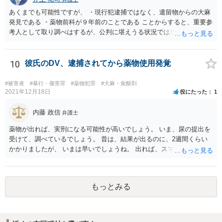
あくまでも可能性ですが、 ・現行犯逮捕ではなく、遺留物からの大麻
発見である ・薬物前科が９年前のことである ことからすると、重要参
考人として取り調べはするが、公判に堪えうる状況ではないとして、
嫌疑不十分として起訴猶予となる可能性も否定できないように思いま
す。
10
彼氏のDV、逮捕されてから薬物使用発覚
#被害者
#暴行・傷害罪
#薬物犯罪
#大麻・覚醒剤
2021年12月18日
役にたった
1
内藤 政信
弁護士
薬物が出れば、実刑になる可能性が高いでしょう。 いま、尿の提出を
受けて、調べているでしょう。 昔は、結果が出るのに、2週間くらい
かかりましたが、 いまは早いでしょうね。 出れば、スマホの押収と家
宅捜索ですね。
もっとみる