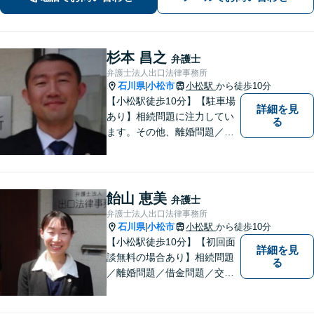
杉本 昌之
弁護士
弁護士法人出口法律事務所
石川県
小松市
小松駅
から徒歩10分
|
【小松駅徒歩10分】【駐車場
詳細を見
あり】相続問題に注力してい
る
ます。その他、離婚問題／借
金問題もお任せください。
【初回面談無料の場合あり】
【地域に根差した弁護士】分
かりやすい法的サービスを提
飴山 恵美
弁護士
供することを目標に日々精進
弁護士法人出口法律事務所
して参ります。お気軽にご相
石川県
小松市
小松駅
から徒歩10分
|
談ください。
【小松駅徒歩10分】【初回面
詳細を見
談無料の場合あり】相続問題
る
／離婚問題／借金問題／交通
事故に注力しています。その
他、幅広く取り扱っておりま