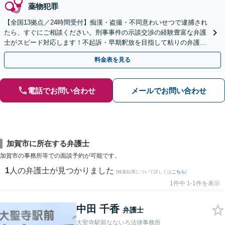
薬物犯罪
【全国13拠点／24時間受付】痴漢・盗撮・不同意わいせつで逮捕され
たら、すぐにご相談ください。刑事事件の示談交渉の経験豊富な弁護
士がスピード対応します！不起訴・早期釈放を目指して粘りの弁護活
動を行います。
料金表を見る
電話でお問い合わせ
メールでお問い合わせ
加賀市に所在する弁護士
加賀市の事務所等での面談予約が可能です。
1
人の弁護士が見つかりました
(検索結果について詳しくは
こちら
)
1件中 1-1件を表示
中田 千香
弁護士
大聖寺駅前なないろ法律事務所