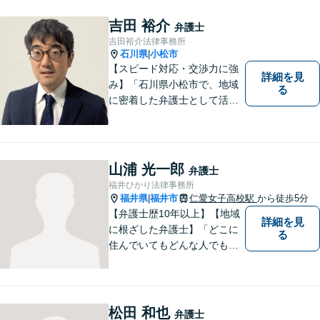
すので、お困りごとがござい
ましたら、まずはお気軽にご
吉田 裕介
弁護士
相談ください。
吉田裕介法律事務所
石川県
小松市
|
【スピード対応・交渉力に強
詳細を見
み】「石川県小松市で、地域
る
に密着した弁護士として活動
しています。」債務整理で新
たな人生のスタートをお手伝
い！刑事事件の示談交渉も私
にお任せください【完全個室
山浦 光一郎
弁護士
／プライバシー配慮】
福井ひかり法律事務所
福井県
福井市
仁愛女子高校駅
から徒歩5分
|
【弁護士歴10年以上】【地域
詳細を見
に根ざした弁護士】「どこに
る
住んでいてもどんな人でも等
しく最高の法的なサービスが
受けられる社会を作りた
い。」が理念です。【英語／
中国語対応】大都市に負けな
松田 和也
弁護士