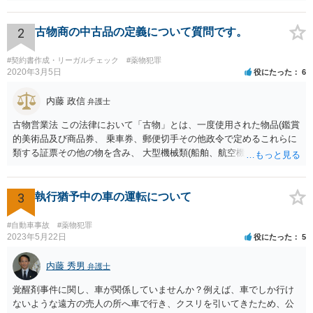
された方が良いでしょう。 もし一人で行くことが不安であれば，弁護
士に同行を依頼することも可能です。
2
古物商の中古品の定義について質問です。
#契約書作成・リーガルチェック
#薬物犯罪
2020年3月5日
役にたった
6
内藤 政信
弁護士
古物営業法 この法律において「古物」とは、一度使用された物品(鑑賞
的美術品及び商品券、 乗車券、郵便切手その他政令で定めるこれらに
類する証票その他の物を含み、 大型機械類(船舶、航空機、工作機械そ
の他これらに類する物をいう。)で政令で 定めるものを除く。以下同
じ。)若しくは使用されない物品で使用のために取引 きされたもの又は
これらの物品に幾分の手入れをしたものをいう。 単純に言うと、一
3
執行猶予中の車の運転について
度、消費者の手に渡ったものは、法律上は、古物になります。 したが
って、転売するなら、許可証が必要ですが、取り締まりが追いつきま
#自動車事故
#薬物犯罪
せ んね。事実上、野放しですね。 また、アマゾンなどでは、独自に新
2023年5月22日
役にたった
5
品の定義を定めていますね。
内藤 秀男
弁護士
覚醒剤事件に関し、車が関係していませんか？例えば、車でしか行け
ないような遠方の売人の所へ車で行き、クスリを引いてきたため、公