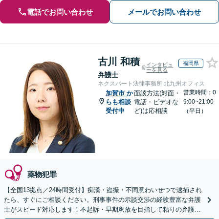
電話でお問い合わせ
メールでお問い合わせ
古川 和積
福岡県
インタビュ
ーを見る
弁護士
ネクスパート法律事務所 北九州オフィス
営業時間：0
加賀市
か
面談方法(対面・
らも相談
電話・ビデオな
9:00~21:00
受付中
ど)は応相談
（平日）
薬物犯罪
【全国13拠点／24時間受付】痴漢・盗撮・不同意わいせつで逮捕され
たら、すぐにご相談ください。刑事事件の示談交渉の経験豊富な弁護
士がスピード対応します！不起訴・早期釈放を目指して粘りの弁護活