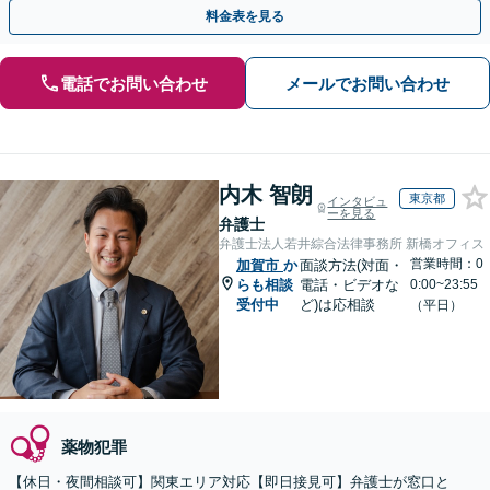
動を行います。
料金表を見る
電話でお問い合わせ
メールでお問い合わせ
内木 智朗
東京都
インタビュ
ーを見る
弁護士
弁護士法人若井綜合法律事務所 新橋オフィス
営業時間：0
加賀市
か
面談方法(対面・
らも相談
電話・ビデオな
0:00~23:55
受付中
ど)は応相談
（平日）
薬物犯罪
【休日・夜間相談可】関東エリア対応【即日接見可】弁護士が窓口と