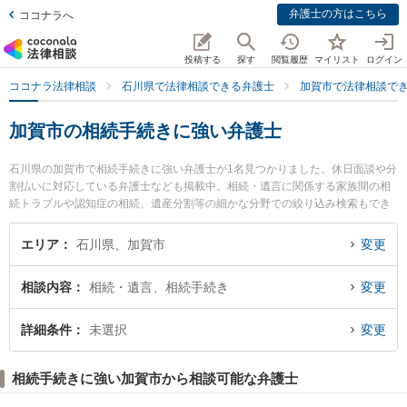
弁護士の方はこちら
ココナラへ
投稿する
探す
閲覧履歴
マイリスト
ログイン
ココナラ法律相談
石川県で法律相談できる弁護士
加賀市で法律相談で
加賀市の相続手続きに強い弁護士
石川県の加賀市で相続手続きに強い弁護士が1名見つかりました。休日面談や分
割払いに対応している弁護士なども掲載中。相続・遺言に関係する家族間の相
続トラブルや認知症の相続、遺産分割等の細かな分野での絞り込み検索もでき
便利です。特に大聖寺駅前なないろ法律事務所の中田 千香弁護士のプロフィー
ル情報や弁護士費用、強みなどが注目されています。『加賀市で土日や夜間に
エリア
石川県、加賀市
変更
発生した相続手続きのトラブルを今すぐに弁護士に相談したい』『相続手続き
のトラブル解決の実績豊富な近くの弁護士を検索したい』『初回相談無料で相
相談内容
相続・遺言、相続手続き
変更
続手続きを法律相談できる加賀市内の弁護士に相談予約したい』などでお困り
の相談者さんにおすすめです。
詳細条件
未選択
変更
相続手続きに強い加賀市から相談可能な弁護士