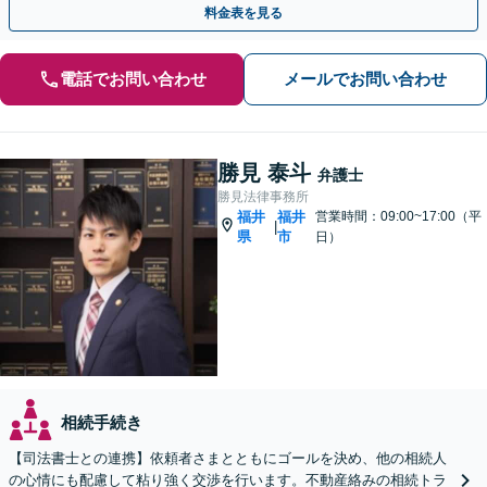
料金表を見る
電話でお問い合わせ
メールでお問い合わせ
勝見 泰斗
弁護士
勝見法律事務所
福井
福井
営業時間：09:00~17:00（平
|
県
市
日）
相続手続き
【司法書士との連携】依頼者さまとともにゴールを決め、他の相続人
の心情にも配慮して粘り強く交渉を行います。不動産絡みの相続トラ