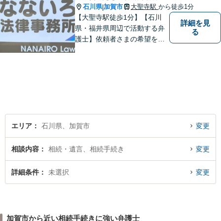
石川県
加賀市
大聖寺駅
から徒歩1分
|
【大聖寺駅徒歩1分】【石川
詳細を見
県・福井県周辺で活動する弁
る
護士】依頼者さまの希望を尊
重し、それぞれの状況に応じ
た法的手段を遂行します。お
一人で抱えることなく、お気
軽にご相談ください。土日祝
も対応可能です。【法テラス
可】
エリア
石川県、加賀市
変更
相談内容
相続・遺言、相続手続き
変更
詳細条件
未選択
変更
加賀市から近い相続手続きに強い弁護士