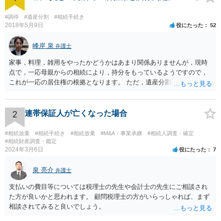
#調停
#遺産分割
#相続手続き
2018年5月9日
役にたった
52
峰岸 泉
弁護士
家事，料理，雑用をやったかどうかはあまり関係ありませんが，現時
点で，一応母親からの相続により，持分をもっているようですので，
これが一応の居住権の根拠となります。 ただ，遺産分割により，母の
持分を父親が取得した場合，住み続けるのは難しいかも知れません。
2
連帯保証人が亡くなった場合
#相続放棄
#相続手続き
#相続放棄
#M&A・事業承継
#相続人調査・確定
#相続財産調査・鑑定
2024年3月6日
役にたった
7
泉 亮介
弁護士
支払いの費目等については税理士の先生や会計士の先生にご相談され
た方が良いかと思われます。 顧問税理士の方がいらっしゃれば、まず
相談されてみると良いでしょう。