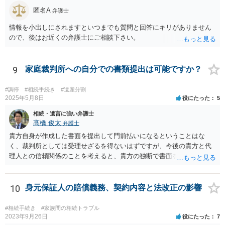
匿名A
弁護士
情報を小出しにされますといつまでも質問と回答にキリがありません
ので、後はお近くの弁護士にご相談下さい。
9
家庭裁判所への自分での書類提出は可能ですか？
#調停
#相続手続き
#遺産分割
2025年5月8日
役にたった
5
相続・遺言に強い弁護士
髙橋 俊太
弁護士
貴方自身が作成した書面を提出して門前払いになるということはな
く、裁判所としては受理せざるを得ないはずですが、今後の貴方と代
理人との信頼関係のことを考えると、貴方の独断で書面を提出したり
裁判所に電話したりするのはお勧めしにくいところです。 現在の弁護
士が主張書面の提出を渋っているようですが、弁護士として提出の実
益がないと考えている可能性もあると思いますので、そのあたりも含
10
身元保証人の賠償義務、契約内容と法改正の影響
めて、弁護士見解を確認等するためによく打ち合わせた方がよいと思
います。単に面倒臭いということで書面提出をしないということであ
#相続手続き
#家族間の相続トラブル
れば、当該弁護士との委任関係を修了した上で、貴方のほうで書面提
2023年9月26日
役にたった
7