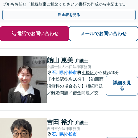
ブルもお任せ「相続放棄ご相談ください／書類の作成から申請まで一
貫サポート」【休日・夜間相談可】
料金表を見る
電話でお問い合わせ
メールでお問い合わせ
飴山 恵美
弁護士
弁護士法人出口法律事務所
石川県
小松市
小松駅
から徒歩10分
|
【小松駅徒歩10分】【初回面
詳細を見
談無料の場合あり】相続問題
る
／離婚問題／借金問題／交通
事故に注力しています。その
他、幅広く取り扱っておりま
すので、お困りごとがござい
ましたら、まずはお気軽にご
吉田 裕介
弁護士
相談ください。
吉田裕介法律事務所
石川県
小松市
|