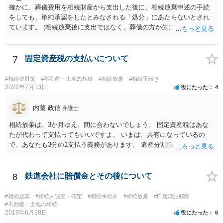
確かに、葬儀費用を相続財産から支出した後に、相続放棄申述の手続
んので、一度相談して想定するのがおすすめと思います。
をしても、単純承認をしたとみなされる「処分」にあたらないとされ
ています。 (相続放棄後に支出ではなく、葬儀の方が先に来るのが通常
だと思いますので、葬儀→葬儀費用を相続財産から支出→相続放棄申
述の手続ということだと思いますが) ただ、葬儀費用ならいくらでもよ
いということではなく、身分相応の、社会的儀式として当然認められ
7
固定資産税の支払いについて
る程度の金額に留まると考えた方がよいです。 もし、相続人の皆さん
に葬儀費用を支出する経済力がなく、質素な葬儀を行った費用であれ
#相続税対策
#不動産・土地の相続
#相続放棄
#相続手続き
ば相続財産から支出しても単純承認と認められない可能性が高いの
2022年7月13日
役にたった
4
で、相続放棄申述が受理される可能性も高いと思います。
内藤 政信
弁護士
相続放棄は、3か月ゆえ、間に合わないでしょう。 固定資産税はあな
たが代わって支払ってもいいですよ。 いまは、共有になっているの
で、あなたも3分の1支払う義務があります。 遺産分割協議をして、不
動産取得者を決めて、相続登記する必要があります。 登記名義人に支
払い義務があります。
8
鉄道会社に賠償金とその後について
#相続放棄
#相続人調査・確定
#相続手続き
#相続放棄
#口座凍結解除
#不動産・土地の相続
2019年6月28日
役にたった
6