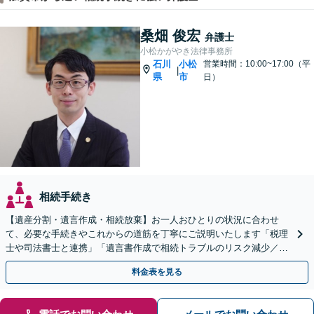
桑畑 俊宏
弁護士
小松かがやき法律事務所
石川
小松
営業時間：10:00~17:00（平
|
県
市
日）
相続手続き
【遺産分割・遺言作成・相続放棄】お一人おひとりの状況に合わせ
て、必要な手続きやこれからの道筋を丁寧にご説明いたします「税理
士や司法書士と連携」「遺言書作成で相続トラブルのリスク減少／形
式や内容について丁寧にアドバイス」
料金表を見る