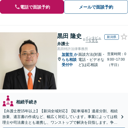
電話で面談予約
メールで面談予約
黒田 隆史
新潟県
インタビュ
ーを見る
弁護士
黒田特許法律事務所
営業時間：0
加賀市
か
面談方法(対面・
らも相談
電話・ビデオな
9:00~17:00
受付中
ど)は応相談
（平日）
相続手続き
【弁護士歴15年以上】【新潟全域対応】【駐車場有】遺産分割、相続
放棄、遺言書の作成など、幅広く対応しています。事案によっては税
理士や司法書士とも連携し、ワンストップで解決を目指します。争い