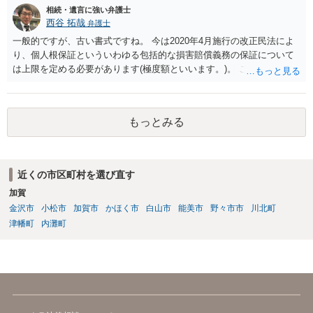
出することを検討なさった方がよいでしょう。
相続・遺言に強い弁護士
西谷 拓哉
弁護士
一般的ですが、古い書式ですね。 今は2020年4月施行の改正民法によ
り、個人根保証といういわゆる包括的な損害賠償義務の保証について
は上限を定める必要があります(極度額といいます。)。 この書式にサ
インしても、実際は連帯保証部分は民法465条の2②により無効とな
り、会社側は請求できない可能性が高そうです。
もっとみる
近くの市区町村を選び直す
加賀
金沢市
小松市
加賀市
かほく市
白山市
能美市
野々市市
川北町
津幡町
内灘町