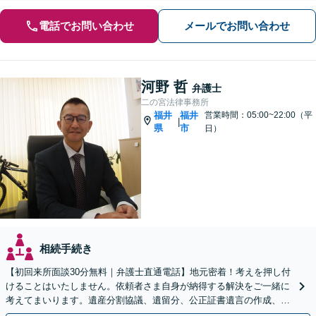
電話でお問い合わせ
メールでお問い合わせ
河野 哲
弁護士
二の宮法律事務所
福井
福井
営業時間：05:00~22:00（平
|
県
市
日）
相続手続き
【初回来所面談30分無料｜弁護士直通電話】地元密着！考えを押し付
けることはいたしません。依頼者さま自身が納得する解決をご一緒に
考えてまいります。遺産分割協議、遺留分、公正証書遺言の作成、終
活などどのようなお悩みもご相談ください【駐車場あり】