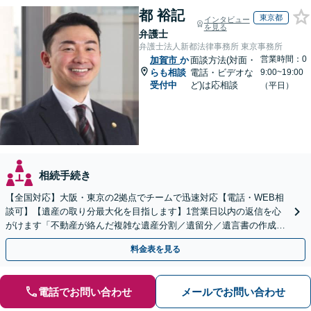
都 裕記
東京都
インタビュー
を見る
弁護士
弁護士法人新都法律事務所 東京事務所
営業時間：0
加賀市
か
面談方法(対面・
らも相談
電話・ビデオな
9:00~19:00
受付中
ど)は応相談
（平日）
相続手続き
【全国対応】大阪・東京の2拠点でチームで迅速対応【電話・WEB相
談可】【遺産の取り分最大化を目指します】1営業日以内の返信を心
がけます「不動産が絡んだ複雑な遺産分割／遺留分／遺言書の作成・
執行／事業承継など、お任せください」【休日相談あり】
料金表を見る
電話でお問い合わせ
メールでお問い合わせ