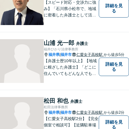
【スピード対応・交渉力に強
詳細を見
み】「石川県小松市で、地域
る
に密着した弁護士として活動
しています。」債務整理で新
たな人生のスタートをお手伝
い！刑事事件の示談交渉も私
にお任せください【完全個室
山浦 光一郎
弁護士
／プライバシー配慮】
福井ひかり法律事務所
福井県
福井市
仁愛女子高校駅
から徒歩5分
|
【弁護士歴10年以上】【地域
詳細を見
に根ざした弁護士】「どこに
る
住んでいてもどんな人でも等
しく最高の法的なサービスが
受けられる社会を作りた
い。」が理念です。【英語／
中国語対応】大都市に負けな
松田 和也
弁護士
い質と幅の法的なサービスを
松田法律事務所
提供することを目指していま
福井県
福井市
仁愛女子高校駅
から徒歩2分
|
す。
【仁愛女子高校駅2分】【完全
詳細を見
個室で相談可】【近隣駐車場
る