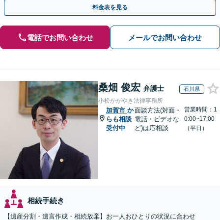
を防ぐためにもぜひご相談ください。【分割払い可】
料金表を見る
電話でお問い合わせ
メールでお問い合わせ
桑畑 俊宏
弁護士
石川県
小松かがやき法律事務所
営業時間：1
加賀市
か
面談方法(対面・
らも相談
電話・ビデオな
0:00~17:00
受付中
ど)は応相談
（平日）
相続手続き
【遺産分割・遺言作成・相続放棄】お一人おひとりの状況に合わせ