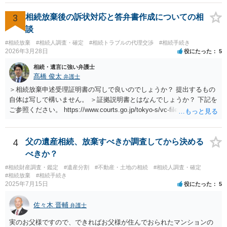
3
相続放棄後の訴状対応と答弁書作成についての相
談
#相続放棄
#相続人調査・確定
#相続トラブルの代理交渉
#相続手続き
2026年3月28日
役にたった
5
相続・遺言に強い弁護士
髙橋 俊太
弁護士
＞相続放棄申述受理証明書の写しで良いのでしょうか？ 提出するもの
自体は写しで構いません。 ＞証拠説明書とはなんでしょうか？ 下記を
ご参照ください。 https://www.courts.go.jp/tokyo-s/vc-files/tokyo-s/file/
14-1kisairei.pdf
4
父の遺産相続、放棄すべきか調査してから決める
べきか？
#相続財産調査・鑑定
#遺産分割
#不動産・土地の相続
#相続人調査・確定
#相続放棄
#相続手続き
2025年7月15日
役にたった
5
佐々木 晋輔
弁護士
実のお父様ですので、できればお父様が住んでおられたマンションの