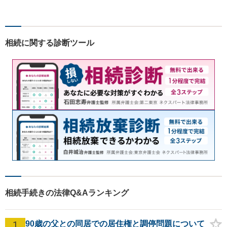
つ一つの事件に丁寧に対応す
ることを心がけております。
お気軽にご相談ください。
【法テラス利用可】【完全個
相続に関する診断ツール
室】【夜間・休日面談可】
相続手続きの法律Q&Aランキング
1
90歳の父との同居での居住権と調停問題について