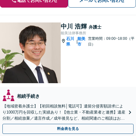
電話でお問い合わせ
メールでお問い合わせ
中川 浩輝
弁護士
能美法律事務所
石川
能美
営業時間：09:00~18:00（平
|
県
市
日）
相続手続き
【地域密着弁護士】【初回相談無料│電話可】遺留分侵害額請求によ
り1000万円を回収した実績あり！【他士業・不動産業者と連携】遺産
分割／相続放棄／遺言作成／成年後見など、相続関連のご相談はお任
せください【夜間・土日祝相談可】【法テラス利用可】
料金表を見る