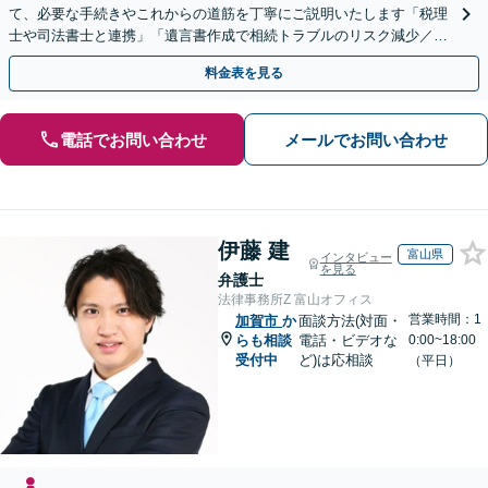
て、必要な手続きやこれからの道筋を丁寧にご説明いたします「税理
士や司法書士と連携」「遺言書作成で相続トラブルのリスク減少／形
式や内容について丁寧にアドバイス」
料金表を見る
電話でお問い合わせ
メールでお問い合わせ
伊藤 建
富山県
インタビュー
を見る
弁護士
法律事務所Z 富山オフィス
営業時間：1
加賀市
か
面談方法(対面・
らも相談
電話・ビデオな
0:00~18:00
受付中
ど)は応相談
（平日）