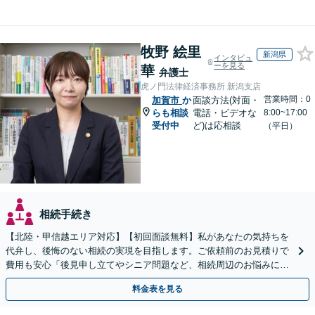
牧野 絵里
新潟県
インタビュ
ーを見る
華
弁護士
虎ノ門法律経済事務所 新潟支店
営業時間：0
加賀市
か
面談方法(対面・
らも相談
電話・ビデオな
8:00~17:00
受付中
ど)は応相談
（平日）
相続手続き
【北陸・甲信越エリア対応】【初回面談無料】私があなたの気持ちを
代弁し、後悔のない相続の実現を目指します。ご依頼前のお見積りで
費用も安心「後見申し立てやシニア問題など、相続周辺のお悩みにも
対処可能」【WEB面談対応】
料金表を見る