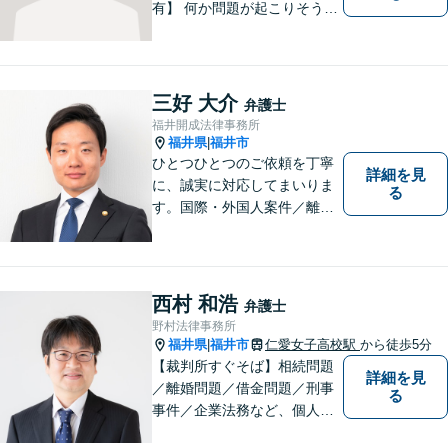
有】 何か問題が起こりそうと
感じた時、何か問題を抱えて
しまった時、「これは法律に
関係してくるのかな？」と疑
問に思ったときには、迷わず
三好 大介
弁護士
すぐにご相談ください。一緒
福井開成法律事務所
に解決の方法を考えましょ
福井県
福井市
|
う。
ひとつひとつのご依頼を丁寧
詳細を見
に、誠実に対応してまいりま
る
す。国際・外国人案件／離
婚・男女問題／インターネッ
ト関連問題／企業法務・顧問
弁護士／借金／相続／交通事
故／刑事弁護・犯罪被害者な
西村 和浩
弁護士
ど、幅広く対応可能。お気軽
野村法律事務所
にご相談ください。
福井県
福井市
仁愛女子高校駅
から徒歩5分
|
【裁判所すぐそば】相続問題
詳細を見
／離婚問題／借金問題／刑事
る
事件／企業法務など、個人・
法人問わず幅広く対応可。一