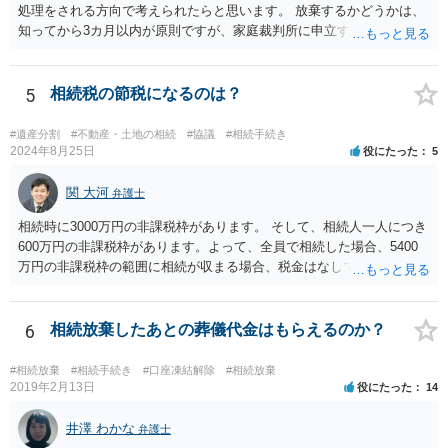
処理をされる方向で考えられたらと思います。 放棄するかどうかは、
知ってから3カ月以内が原則ですが、家庭裁判所に申立すれば3カ月の
期間を伸長することができます。 その間に、財産の状況を調査して、
放棄するかどうか決めることができます。 銀行やサラ金が数年も放置
することはありませんので、数年後に借金が発見される可能性はほぼ
5
相続税の節税になるのは？
ありません。 なお、私が扱った相続放棄を検討していた案件で、期間
伸長して調査したところ、サラ金に対する過払金など相当な財産が見
#遺産分割
#不動産・土地の相続
#協議
#相続手続き
つかったため相続したという事例がありました。
2024年8月25日
役にたった
5
関 大河
弁護士
相続時に3000万円の非課税枠があります。 そして、相続人一人につき
600万円の非課税枠があります。よって、全員で相続した場合、5400
万円の非課税枠の範囲に相続が収まる場合、税金はなしです。 一人が
相続放棄すると、600万円の枠が一つ減ります。よって、4800万円の
範囲となります。 一般的には、全員で相続する方が税金はお得です。
また、全員で相続しても、話し合いの結果、親がすべて相続と決める
6
相続放棄したあとの葬儀代金はもらえるのか？
こともできます。この場合でも相続の非課税枠は、全員で相続した540
0万円分使えます。 父が亡くなり、母が全部相続すると、母から三人
#相続放棄
#相続手続き
#口座凍結解除
#相続放棄
で相続する際は、4800万円が非課税枠となります。 そうすると、母が
2019年2月13日
役にたった
14
亡くなってから相続すると、両親のどちらかが亡くなってから相続す
るより非課税の枠が減少します。 計画的に相続をするのがおすすめと
井澤 わかな
弁護士
いうことになります。これ以外にも気をつける点はあるかもしれませ