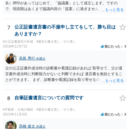
名）押印があってはじめて、「協議書」として成立します。ですの
で、現段階はあくまで協議内容の「提案」に過ぎません。 納得がいか
なければ、署名（記名）押印を拒むことです。１人でも拒むと協議不
成立となります。その場合、成立させたい相続人が、家庭裁判所に遺
産分割調停を申し立てなければなりません。 なお、弁護士の送付状
7
公正証書遺言書の不服申し立てをして、勝ち目は
は、通常、相続人全員分の（本件であれば４通の）「遺産分割協議
ありますか？
書」を作成するところ、１通だけの作成にとどめる理由が書かれてい
#公正証書遺言の作成
#遺言の書き直し・やり直し
るものです。
2018年12月7日
役にたった
3
高島 秀行
弁護士
父の公正証書作成当時の診断書や看護記録があれば 取寄せて、父が遺
言書作成当時に判断能力がないと判断できれば 遺言書を無効とするこ
とができます。 まず、診断書や看護記録を取り寄せるのが重要となり
ます。 ご自分で取り寄せるか、弁護士に取り寄せてもらうかしたらよ
いと思います。
8
自筆証書遺言についての質問です
#不動産・土地の相続
#遺言の書き直し・やり直し
2023年11月3日
役にたった
2
髙橋 俊太
弁護士