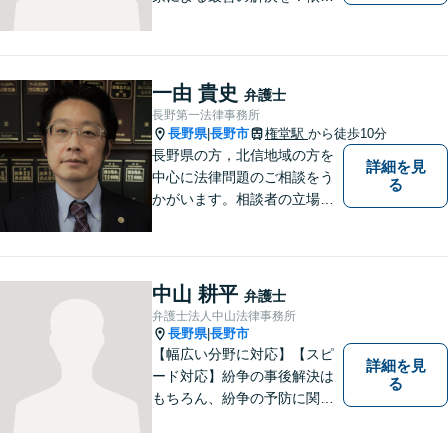
者の笑顔を取り戻すため、迅
速かつ丁寧なリーガルサービ
スをご提供します。
一由 貴史
弁護士
長野第一法律事務所
長野県
長野市
権堂駅
から徒歩10分
|
長野県の方，北信地域の方を
詳細を見
中心に法律問題のご相談をう
る
かがいます。相談者の立場を
尊重し，かつ，客観的なアド
バイスをいたします。
中山 耕平
弁護士
弁護士法人中山法律事務所
長野県
長野市
|
【幅広い分野に対応】【スピ
詳細を見
ード対応】紛争の事後解決は
る
もちろん、紛争の予防に関す
るアドバイスもご提供いたし
ます。そのために、常日頃か