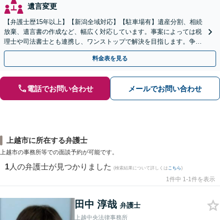
遺言変更
【弁護士歴15年以上】【新潟全域対応】【駐車場有】遺産分割、相続
放棄、遺言書の作成など、幅広く対応しています。事案によっては税
理士や司法書士とも連携し、ワンストップで解決を目指します。争い
を防ぐためにもぜひご相談ください。【分割払い可】
料金表を見る
電話でお問い合わせ
メールでお問い合わせ
上越市に所在する弁護士
上越市の事務所等での面談予約が可能です。
1
人の弁護士が見つかりました
(検索結果について詳しくは
こちら
)
1件中 1-1件を表示
田中 淳哉
弁護士
上越中央法律事務所