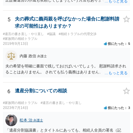
正証書遺言の作成も依頼してしまうという方法もあります） 事前に了
解を取るだけであれば、契約は不要ですし、契約料を払う必要もあり
ません。 遺言執行者に就任し、遺言執行が完了したときの報酬だけ、
弁護士費用としてかかります。 ・亡くなった際に、法務局に預けた自
5
夫の葬式に義両親を呼ばなかった場合に慰謝料請
筆証書遺言の存在を親族がなかったものにされる可能性 ⇒自筆の遺言
求の可能性はありますか？
書を法務局に保管した場合、死亡後、法務局に遺言書の有無を照会す
#遺言の書き直し・やり直し
#協議
#相続トラブルの代理交渉
ることになりますので、「法務局に預けた自筆証書遺言の存在を親族
#家族間の相続トラブル
がなかったもの」にすることはできません。 存在をなかったものにす
2019年9月13日
役にたった
5
るというよりも、遺言の効力を争う（遺言は無効だ）と主張する場合
がありえますが、その予防方法は、遺言者と面談してみないと判断が
内藤 政信
弁護士
難しいです。
夫の希望を明確に書面で残しておけばいいでしょう。 慰謝料請求され
ることはありません。 されても払う義務はありません。
6
遺産分割についての相談
#家族間の相続トラブル
#遺言の書き直し・やり直し
2023年7月14日
役にたった
3
松本 治
弁護士
「遺産分割協議書」とタイトルにあっても、相続人全員の署名（記