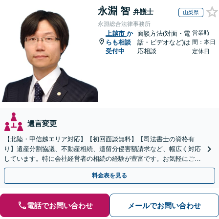
永淵 智
弁護士
山梨県
永淵総合法律事務所
営業時
上越市
か
面談方法(対面・電
らも相談
話・ビデオなど)は
間：本日
受付中
応相談
定休日
遺言変更
【北陸・甲信越エリア対応】【初回面談無料】【司法書士の資格有
り】遺産分割協議、不動産相続、遺留分侵害額請求など、幅広く対応
しています。特に会社経営者の相続の経験が豊富です。お気軽にご相
談ください。【休日・夜間面談可】【オンライン面談可】
料金表を見る
電話でお問い合わせ
メールでお問い合わせ