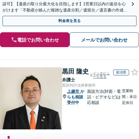
談可】【遺産の取り分最大化を目指します】1営業日以内の返信を心
がけます「不動産が絡んだ複雑な遺産分割／遺留分／遺言書の作成・
執行／事業承継など、お任せください」【休日相談あり】
料金表を見る
電話でお問い合わせ
メールでお問い合わせ
黒田 隆史
新潟県
インタビュ
ーを見る
弁護士
黒田特許法律事務所
営業時
上越市
か
面談方法(対面・電
らも相談
話・ビデオなど)は
間：本日
受付中
応相談
定休日