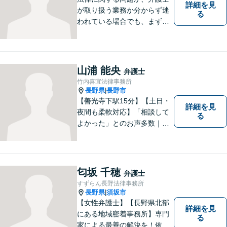
詳細を見
が取り扱う業務か分からず迷
る
われている場合でも、まずは
ご連絡ください。正確な見通
しと解決方針が立てられま
す。
山浦 能央
弁護士
竹内喜宜法律事務所
長野県
長野市
|
【善光寺下駅15分】【土日・
詳細を見
夜間も柔軟対応】「相談して
る
よかった」とのお声多数｜交
通事故・相続・企業法務など
幅広く対応。話しやすい弁護
士が親身にサポートします。
どんな小さなお悩みでも、ま
匂坂 千穂
弁護士
ずはお気軽にご相談くださ
すずらん長野法律事務所
い。【完全個室で相談】
長野県
須坂市
|
【女性弁護士】【長野県北部
詳細を見
にある地域密着事務所】専門
る
家による最善の解決を！依頼