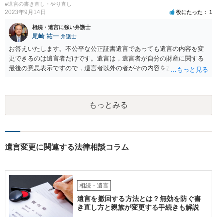
#遺言の書き直し・やり直し
2023年9月14日
役にたった
1
相続・遺言に強い弁護士
尾崎 祐一
弁護士
お答えいたします。不公平な公正証書遺言であっても遺言の内容を変
更できるのは遺言者だけです。遺言は，遺言者が自分の財産に関する
最後の意思表示ですので，遺言者以外の者がその内容を左右させるこ
とはできません。たとえ間違っていても誰かがその内容を変更するこ
とはできないのです。
もっとみる
遺言変更に関連する法律相談コラム
相続・遺言
遺言を撤回する方法とは？無効を防ぐ書
き直し方と親族が変更する手続きも解説