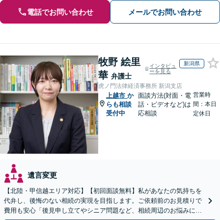
電話でお問い合わせ
メールでお問い合わせ
牧野 絵里
新潟県
インタビュ
ーを見る
華
弁護士
虎ノ門法律経済事務所 新潟支店
営業時
上越市
か
面談方法(対面・電
らも相談
話・ビデオなど)は
間：本日
受付中
応相談
定休日
遺言変更
【北陸・甲信越エリア対応】【初回面談無料】私があなたの気持ちを
代弁し、後悔のない相続の実現を目指します。ご依頼前のお見積りで
費用も安心「後見申し立てやシニア問題など、相続周辺のお悩みにも