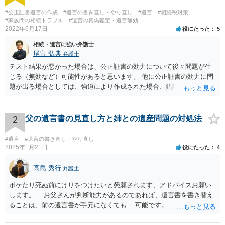
#公正証書遺言の作成
#遺言の書き直し・やり直し
#遺言
#相続税対策
#家族間の相続トラブル
#遺言の真偽鑑定・遺言無効
2022年6月17日
役にたった
5
相続・遺言に強い弁護士
尾畠 弘典
弁護士
テスト結果が悪かった場合は、公正証書の効力について後々問題が生
じる（無効など）可能性があると思います。 他に公正証書の効力に問
題が出る場合としては、強迫により作成された場合、錯誤（勘違い）
の場合などがあります。 遺言の対象となる財産の多寡などにもよりま
すが、弁護士に作成を依頼する場合は、１０～数十万円程度になるケ
ースが多いと思います。 報酬体系は、弁護士ごとに異なりますので一
2
父の遺言書の見直し方と姉との遺産問題の対処法
律の基準はありません。
#遺言
#遺言の書き直し・やり直し
2025年1月21日
役にたった
4
高島 秀行
弁護士
ボケたり死ぬ前にけりをつけたいと懇願されます、アドバイスお願い
します。 お父さんが判断能力があるのであれば、遺言書を書き替え
ることは、前の遺言書が手元になくても 可能です。 将来遺言の効
力が争われますから、医師にお父さんが判断能力があるかどうか検査