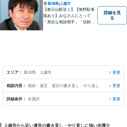
新潟県
上越市
|
【春日山駅近く】【無料駐車
詳細を見
場あり】みなさんにとって
る
「身近な相談相手」「信頼で
きるパートナー」になりま
す。【地域に根ざした弁護
士】相談にいらっしゃるお一
人お一人の不安や悩みをしっ
かり受け止め、丁寧な対応を
心がけます。お気軽にご相談
ください。
エリア
新潟県、上越市
変更
相談内容
相続・遺言、遺言の書き直し・やり直し
変更
詳細条件
未選択
変更
上越市から近い遺言の書き直し・やり直しに強い弁護士