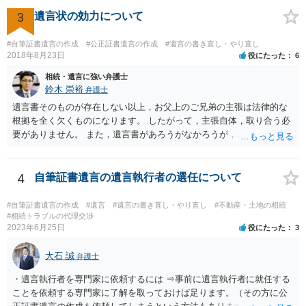
してもらって 診断書を取得して、公証役場へ行って公正証書遺言を
作成するのがよいと思います。 将来争われることが見込まれること
3
遺言状の効力について
から、弁護士に依頼して手続きを進めた方がよいと思います。
#自筆証書遺言の作成
#公正証書遺言の作成
#遺言の書き直し・やり直し
2018年8月23日
役にたった
6
相続・遺言に強い弁護士
鈴木 崇裕
弁護士
遺言書そのものが存在しない以上，お父上のご兄弟の主張は法律的な
根拠を全く欠くものになります。 したがって，主張自体，取り合う必
要がありません。 また，遺言書があろうがなかろうが，お父上のご兄
弟と面会しなければならない義務はもともとありません。 峰岸先生の
ご回答にもありますが， 代理人弁護士をたてて，その弁護士から相手
方に対して， ・相続に関する主張は法的根拠がなく，一切応じないこ
4
自筆証書遺言の遺言執行者の選任について
と ・今後一切の連絡をしてこないでほしいこと ・連絡を継続してくる
ようであれば警察への通報や法的措置も辞さないこと などを記載した
#自筆証書遺言の作成
#遺言
#遺言の書き直し・やり直し
#不動産・土地の相続
書面を発送してもらうことがよろしいように思います。
#相続トラブルの代理交渉
2023年6月25日
役にたった
3
大石 誠
弁護士
・遺言執行者を専門家に依頼するには ⇒事前に遺言執行者に就任する
ことを依頼する専門家に了解を取っておけば足ります。（その方に公