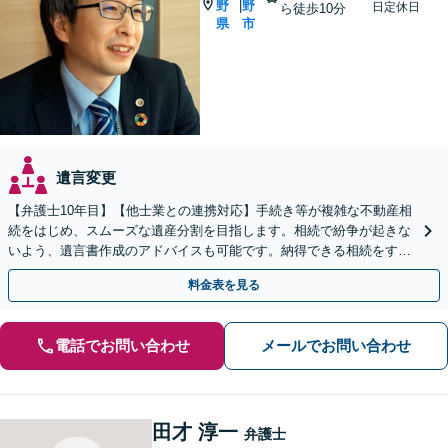
野
野
|
日定休日
ら徒歩10分
県
市
遺言変更
【弁護士10年目】【他士業との連携対応】手続き等が複雑な不動産相
続をはじめ、スムーズな遺産分割を目指します。相続で紛争が起きな
いよう、遺言書作成のアドバイスも可能です。納得できる相続をする
ため、お早めにご相談ください。【休日・夜間相談可】
料金表を見る
電話でお問い合わせ
メールでお問い合わせ
田才 淳一
弁護士