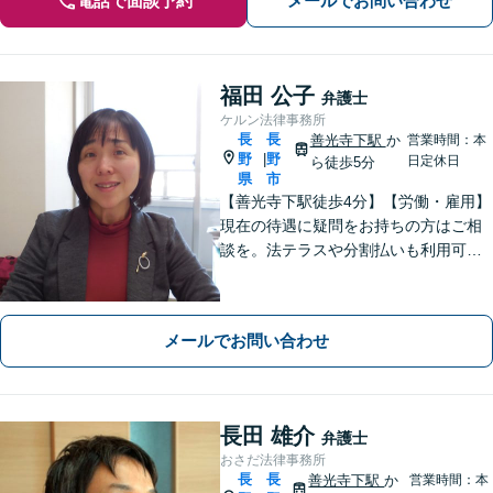
電話で面談予約
メールでお問い合わせ
福田 公子
弁護士
ケルン法律事務所
長
長
善光寺下駅
か
営業時間：本
野
野
|
日定休日
ら徒歩5分
県
市
【善光寺下駅徒歩4分】【労働・雇用】
現在の待遇に疑問をお持ちの方はご相
談を。法テラスや分割払いも利用可
能。【完全個室】【子連れ相談可】
【駐車場あり】
メールでお問い合わせ
長田 雄介
弁護士
おさだ法律事務所
長
長
善光寺下駅
か
営業時間：本