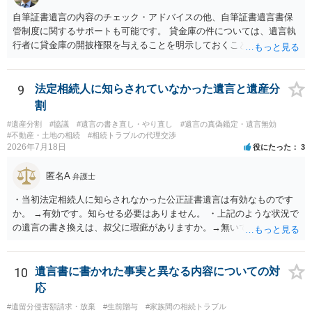
自筆証書遺言の内容のチェック・アドバイスの他、自筆証書遺言書保
管制度に関するサポートも可能です。 貸金庫の件については、遺言執
行者に貸金庫の開披権限を与えることを明示しておくことでクリアで
きます。
9
法定相続人に知らされていなかった遺言と遺産分
割
#遺産分割
#協議
#遺言の書き直し・やり直し
#遺言の真偽鑑定・遺言無効
#不動産・土地の相続
#相続トラブルの代理交渉
2026年7月18日
役にたった
3
匿名A
弁護士
・当初法定相続人に知らされなかった公正証書遺言は有効なものです
か。 →有効です。知らせる必要はありません。 ・上記のような状況で
の遺言の書き換えは、叔父に瑕疵がありますか。→無いです。 ・分割
する場合の比率は、現状で、客観的に見てどの程度が妥当と考えられ
ますか。 →本人が自由に決められますので、どこが妥当とは言えない
です。客観的な基準もありません。 ・できれば穏やかに、分割を拒否
10
遺言書に書かれた事実と異なる内容についての対
することはできますか。 →分割を拒否するということは、遺産はいら
応
ないということでしょうか。遺言で、受取を指定されててもいらない
#遺留分侵害額請求・放棄
#生前贈与
#家族間の相続トラブル
と拒否することはできます。理由を説明する必要はありません。