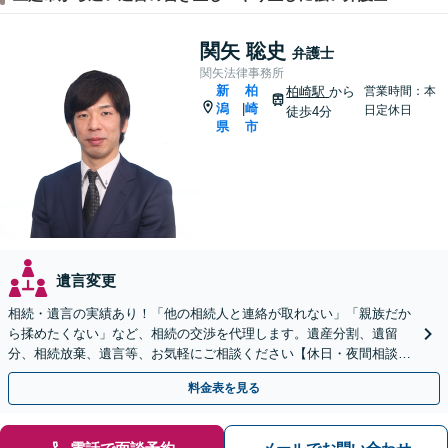
関矢 聡史
弁護士
関矢法律事務所
新
柏
柏崎駅
から
営業時間：本
潟
崎
|
日定休日
徒歩4分
県
市
遺言変更
相続・遺言の実績あり！「他の相続人と連絡が取れない」「親族だか
ら揉めたくない」など、相続の交渉を代理します。遺産分割、遺留
分、相続放棄、遺言等、お気軽にご相談ください【休日・夜間相談
可】【柏崎駅4分】【近隣駐車場あり】【弁護士歴10年以上】
料金表を見る