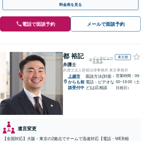
対処可能」【WEB面談対応】
料金表を見る
電話で面談予約
メールで面談予約
都 裕記
東京都
インタビュー
を見る
弁護士
弁護士法人新都法律事務所 東京事務所
営業時間：09:
上越市
面談方法(対面・
からも相
電話・ビデオな
00~19:00（土
談受付中
ど)は応相談
日祝日）
遺言変更
【全国対応】大阪・東京の2拠点でチームで迅速対応【電話・WEB相