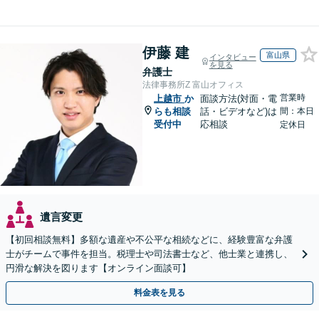
伊藤 建
富山県
インタビュー
を見る
弁護士
法律事務所Z 富山オフィス
営業時
上越市
か
面談方法(対面・電
らも相談
話・ビデオなど)は
間：本日
受付中
応相談
定休日
遺言変更
【初回相談無料】多額な遺産や不公平な相続などに、経験豊富な弁護
士がチームで事件を担当。税理士や司法書士など、他士業と連携し、
円滑な解決を図ります【オンライン面談可】
料金表を見る