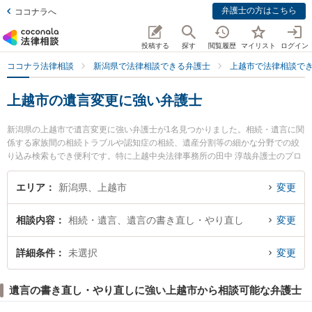
弁護士の方はこちら
ココナラへ
投稿する
探す
閲覧履歴
マイリスト
ログイン
ココナラ法律相談
新潟県で法律相談できる弁護士
上越市で法律相談で
上越市の遺言変更に強い弁護士
新潟県の上越市で遺言変更に強い弁護士が1名見つかりました。相続・遺言に関
係する家族間の相続トラブルや認知症の相続、遺産分割等の細かな分野での絞
り込み検索もでき便利です。特に上越中央法律事務所の田中 淳哉弁護士のプロ
フィール情報や弁護士費用、強みなどが注目されています。『上越市で土日や
夜間に発生した遺言変更のトラブルを今すぐに弁護士に相談したい』『遺言変
エリア
新潟県、上越市
変更
更のトラブル解決の実績豊富な近くの弁護士を検索したい』『初回相談無料で
遺言変更を法律相談できる上越市内の弁護士に相談予約したい』などでお困り
相談内容
相続・遺言、遺言の書き直し・やり直し
変更
の相談者さんにおすすめです。
詳細条件
未選択
変更
遺言の書き直し・やり直しに強い上越市から相談可能な弁護士