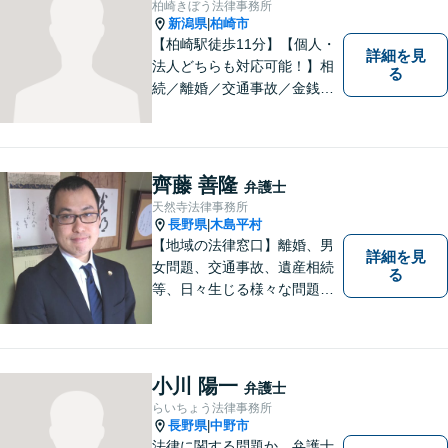
柏崎きぼう法律事務所
新潟県
柏崎市
|
【柏崎駅徒歩11分】【個人・
詳細を見
法人どちらも対応可能！】相
る
続／離婚／交通事故／金銭ト
ラブルなど、お困りごとがあ
ればすぐにご相談ください！
解決方法をわかりやすく説明
し、元の生活に戻っていただ
齊藤 善隆
弁護士
けるよう尽力します。【地域
天然寺法律事務所
の皆様のお力になりたい】
長野県
木島平村
|
【地域の法律窓口】離婚、男
詳細を見
女問題、交通事故、遺産相続
る
等、日々生じる様々な問題に
ついて、相談者の悩みを一緒
に考え、適切な解決を図りま
す。
小川 陽一
弁護士
らいちょう法律事務所
長野県
中野市
|
法律に関する問題か、弁護士