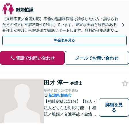
離婚協議
【来所不要／全国対応】不倫の慰謝料問題は請求したい方・請求され
た方の双方に相談料0円で対応しています。豊富な実績と経験のある
弁護士が交渉から解決まで徹底サポートします。無料の証拠診断や着
手金の返還保証もありますので安心してご相談ください。
料金表を見る
電話でお問い合わせ
メールでお問い合わせ
田才 淳一
弁護士
柏崎きぼう法律事務所
新潟県
柏崎市
|
【柏崎駅徒歩11分】【個人・
詳細を見
法人どちらも対応可能！】相
る
続／離婚／交通事故／金銭ト
ラブルなど、お困りごとがあ
ればすぐにご相談ください！