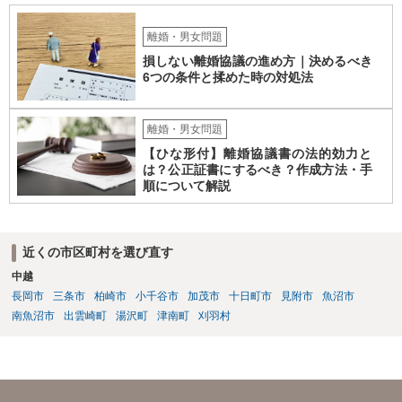
離婚・男女問題
損しない離婚協議の進め方｜決めるべき
6つの条件と揉めた時の対処法
離婚・男女問題
【ひな形付】離婚協議書の法的効力と
は？公正証書にするべき？作成方法・手
順について解説
近くの市区町村を選び直す
中越
長岡市
三条市
柏崎市
小千谷市
加茂市
十日町市
見附市
魚沼市
南魚沼市
出雲崎町
湯沢町
津南町
刈羽村