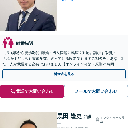
離婚協議
【長岡駅から徒歩8分】離婚・男女問題に幅広く対応。請求する側／
される側どちらも実績多数。迷っている段階でもまずご相談を。あな
た一人が我慢する必要はありません【オンライン相談・原則24時間以
内回答】
料金表を見る
電話でお問い合わせ
メールでお問い合わせ
黒田 隆史
弁護
インタビューを見
る
士