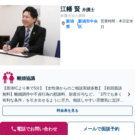
江幡 賢
弁護士
弁護士法人美咲
新潟
新潟市中央
営業時間：本日定休
|
県
区
日
離婚協議
【黒埼ICより車で5分】【女性側からのご相談実績多数】【初回面談
無料】離婚調停や不貞行為の慰謝料、財産分与など。「1円でも多く
有利な条件」を引き出せるように尽力。相談しやすい雰囲気に定評。
弱い立場の方の経済的な自立をサポート
料金表を見る
電話でお問い合わせ
メールで面談予約