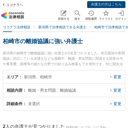
弁護士の方はこちら
ココナラへ
投稿する
探す
閲覧履歴
マイリスト
ログイン
ココナラ法律相談
新潟県で法律相談できる弁護士
柏崎市で法律相談で
柏崎市の離婚協議に強い弁護士
新潟県の柏崎市で離婚協議に強い弁護士が2名見つかりました。休日面談や夜間
面談に対応している弁護士なども掲載中。離婚・男女問題に関係する財産分与
や養育費、親権等の細かな分野での絞り込み検索もでき便利です。特に関矢法
律事務所の関矢 聡史弁護士や柏崎きぼう法律事務所の田才 淳一弁護士のプロフ
ィール情報や弁護士費用、強みなどが注目されています。『柏崎市で土日や夜
エリア
新潟県、柏崎市
変更
間に発生した離婚協議のトラブルを今すぐに弁護士に相談したい』『離婚協議
のトラブル解決の実績豊富な近くの弁護士を検索したい』『初回相談無料で離
相談内容
離婚・男女問題、離婚協議
変更
婚協議を法律相談できる柏崎市内の弁護士に相談予約したい』などでお困りの
相談者さんにおすすめです。
詳細条件
未選択
変更
2
人の弁護士が見つかりました
(検索結果について詳しくは
こちら
)