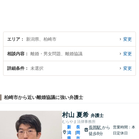
解決方法をわかりやすく説明
し、元の生活に戻っていただ
けるよう尽力します。【地域
の皆様のお力になりたい】
エリア
新潟県、柏崎市
変更
相談内容
離婚・男女問題、離婚協議
変更
詳細条件
未選択
変更
柏崎市から近い離婚協議に強い弁護士
村山 夏希
弁護士
むらやま法律事務所
新
長
長岡駅
から
営業時間：本
潟
岡
|
日定休日
徒歩8分
県
市