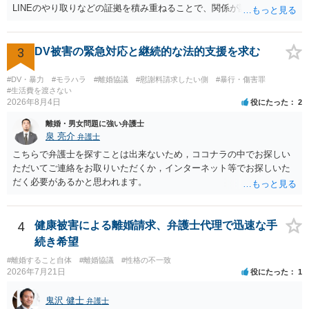
LINEのやり取りなどの証拠を積み重ねることで、関係が認定される余
地は十分にあります。 ただし、手元の証拠でどこまで認定できるかは
個別の事情によりますので、お早めに弁護士に相談されることをおす
すめします。
3
DV被害の緊急対応と継続的な法的支援を求む
#DV・暴力
#モラハラ
#離婚協議
#慰謝料請求したい側
#暴行・傷害罪
#生活費を渡さない
2026年8月4日
役にたった
2
離婚・男女問題に強い弁護士
泉 亮介
弁護士
こちらで弁護士を探すことは出来ないため，ココナラの中でお探しい
ただいてご連絡をお取りいただくか，インターネット等でお探しいた
だく必要があるかと思われます。
4
健康被害による離婚請求、弁護士代理で迅速な手
続き希望
#離婚すること自体
#離婚協議
#性格の不一致
2026年7月21日
役にたった
1
鬼沢 健士
弁護士