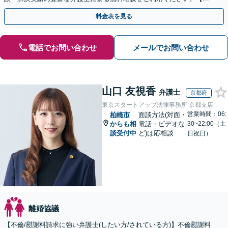
倫相談は初回0円】【全国対応】
料金表を見る
電話でお問い合わせ
メールでお問い合わせ
山口 友視香
弁護士
京都府
東京スタートアップ法律事務所 京都支店
営業時間：06:
柏崎市
面談方法(対面・
からも相
電話・ビデオな
30~22:00（土
談受付中
ど)は応相談
日祝日）
離婚協議
【不倫/慰謝料請求に強い弁護士(したい方/されている方)】不倫慰謝料