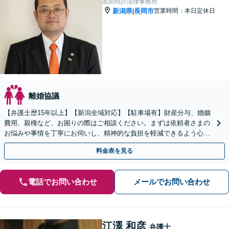
黒田特許法律事務所
新潟県
長岡市
営業時間：本日定休日
|
離婚協議
【弁護士歴15年以上】【新潟全域対応】【駐車場有】財産分与、婚姻
費用、親権など、お困りの際はご相談ください。まずは依頼者さまの
お悩みや事情を丁寧にお伺いし、精神的な負担を軽減できるよう心が
けています。有利な結果を得られるよう尽力いたします。
料金表を見る
電話でお問い合わせ
メールでお問い合わせ
江澤 和彦
弁護士