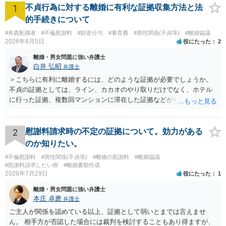
1
不貞行為に対する離婚に有利な証拠収集方法と法
的手続きについて
#有責配偶者
#不倫慰謝料
#財産分与
#養育費
#異性関係(不貞等)
#離婚協議
2026年8月5日
役にたった
2
離婚・男女問題に強い弁護士
白井 弘昭
弁護士
＞こちらに有利に離婚するには、どのような証拠が必要でしょうか。
不貞の証拠としては、ライン、カカオのやり取りだけでなく、ホテル
に行った証拠、複数回マンションに滞在した証拠などが有効です。 不
貞の証拠があれば、離婚をさらに有利に進める（離婚したい時期に離
婚する、慰謝料をとるなど）ことができると思われます。 ただし、不
貞発覚後、長期間同居を続けると、不貞を許したとの評価につながる
2
慰謝料請求時の不定の証拠について。効力がある
場合がありますので、ご注意ください。 以上、ご参考まで。
のか知りたい。
#不倫慰謝料
#異性関係(不貞等)
#離婚の慰謝料
#離婚協議
#慰謝料請求したい側
#離婚書類作成
2026年7月29日
役にたった
1
離婚・男女問題に強い弁護士
本庄 卓磨
弁護士
ご主人が関係を認めている以上、証拠として弱いとまでは言えませ
ん。 相手方が否認した場合には裁判を検討することもあり得ますが、