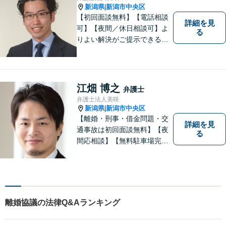
新潟県
新潟市中央区
|
【初回面談無料】【電話相談
詳細を見
可】【夜間／休日相談可】よ
る
りよい解決がご提示できるよ
う、全力でサポートさせてい
ただきます。お困りの方は、
お気軽にご相談ください。
江畑 博之
弁護士
弁護士法人美咲
新潟県
新潟市中央区
|
【離婚・刑事・借金問題・交
詳細を見
通事故は初回面談無料】【夜
る
間応相談】【無料駐車場完
備】明確かつリーズナブルな
料金をご提案。難しい法律用
語も丁寧に解説いたします。
個人の方も法人の方も、お気
軽にご相談ください。
離婚協議の法律Q&Aランキング