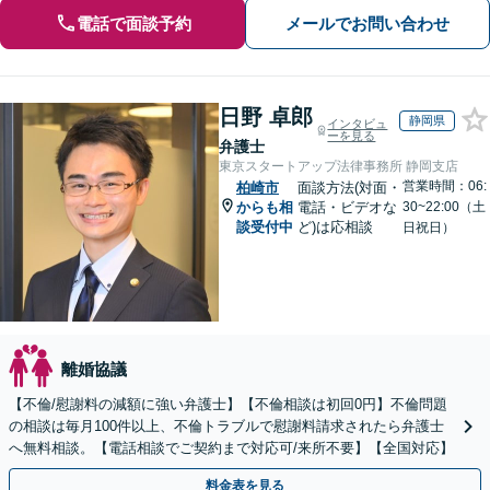
電話で面談予約
メールでお問い合わせ
日野 卓郎
静岡県
インタビュ
ーを見る
弁護士
東京スタートアップ法律事務所 静岡支店
営業時間：06:
柏崎市
面談方法(対面・
からも相
電話・ビデオな
30~22:00（土
談受付中
ど)は応相談
日祝日）
離婚協議
【不倫/慰謝料の減額に強い弁護士】【不倫相談は初回0円】不倫問題
の相談は毎月100件以上、不倫トラブルで慰謝料請求されたら弁護士
へ無料相談。【電話相談でご契約まで対応可/来所不要】【全国対応】
料金表を見る