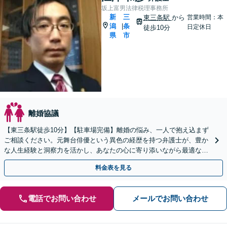
坂上富男法律税理事務所
新
三
東三条駅
から
営業時間：本
潟
条
|
日定休日
徒歩10分
県
市
離婚協議
【東三条駅徒歩10分】【駐車場完備】離婚の悩み、一人で抱え込まず
ご相談ください。元舞台俳優という異色の経歴を持つ弁護士が、豊か
な人生経験と洞察力を活かし、あなたの心に寄り添いながら最適な解
決策をご提案。さまざまな事案に幅広く対応します。
料金表を見る
電話でお問い合わせ
メールでお問い合わせ