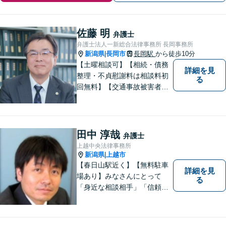
佐藤 明
弁護士
弁護士法人一新総合法律事務所 長岡事務所
新潟県
長岡市
長岡駅
から徒歩10分
|
【土曜相談可】【相続・債務
詳細を見
整理・不貞慰謝料は相談料初
る
回無料】【交通事故被害者の
方は相談料無料（弁護士費用
特約利用の場合は除く）】依
頼者の話によく耳を傾け、全
体を把握し、真の利益を追及
田中 淳哉
弁護士
します
上越中央法律事務所
新潟県
上越市
|
【春日山駅近く】【無料駐車
詳細を見
場あり】みなさんにとって
る
「身近な相談相手」「信頼で
きるパートナー」になりま
す。【地域に根ざした弁護
士】相談にいらっしゃるお一