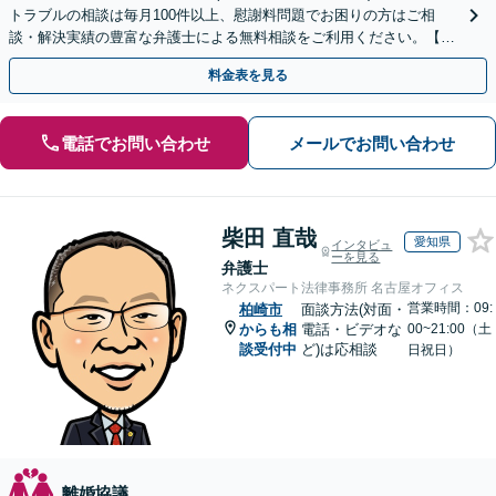
トラブルの相談は毎月100件以上、慰謝料問題でお困りの方はご相
談・解決実績の豊富な弁護士による無料相談をご利用ください。【不
倫相談は初回0円】【全国対応】
料金表を見る
電話でお問い合わせ
メールでお問い合わせ
柴田 直哉
愛知県
インタビュ
ーを見る
弁護士
ネクスパート法律事務所 名古屋オフィス
営業時間：09:
柏崎市
面談方法(対面・
からも相
電話・ビデオな
00~21:00（土
談受付中
ど)は応相談
日祝日）
離婚協議