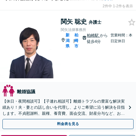
2件中 1-2件を表示
関矢 聡史
弁護士
関矢法律事務所
新
柏
柏崎駅
から
営業時間：本
潟
崎
|
日定休日
徒歩4分
県
市
離婚協議
【休日・夜間相談可】【子連れ相談可】離婚トラブルの豊富な解決実
績あり！夫・妻との話し合いを代理し、よりご希望に沿う解決を目指
します。不貞慰謝料、親権、養育費、面会交流、財産分与など、お気
軽にご相談ください【柏崎駅4分】【弁護士歴10年以上】
料金表を見る