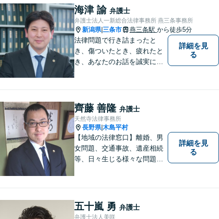
人お一人の不安や悩みをしっ
海津 諭
弁護士
かり受け止め、丁寧な対応を
弁護士法人一新総合法律事務所 燕三条事務所
心がけます。お気軽にご相談
新潟県
三条市
燕三条駅
から徒歩5分
|
ください。
法律問題で行き詰まったと
詳細を見
き、傷ついたとき、疲れたと
る
き、あなたのお話を誠実にお
聞きします【相続・債務整
理・不貞慰謝料は相談料初回
無料】【土曜相談可】
齊藤 善隆
弁護士
天然寺法律事務所
長野県
木島平村
|
【地域の法律窓口】離婚、男
詳細を見
女問題、交通事故、遺産相続
る
等、日々生じる様々な問題に
ついて、相談者の悩みを一緒
に考え、適切な解決を図りま
す。
五十嵐 勇
弁護士
弁護士法人美咲