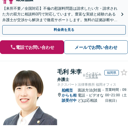
【来所不要／全国対応】不倫の慰謝料問題は請求したい方・請求され
た方の双方に相談料0円で対応しています。豊富な実績と経験のある
弁護士が交渉から解決まで徹底サポートします。無料の証拠診断や着
手金の返還保証もありますので安心してご相談ください。
料金表を見る
電話でお問い合わせ
メールでお問い合わせ
毛利 朱李
福岡県
インタビュ
ーを見る
弁護士
ネクスパート法律事務所 福岡オフィス
営業時間：09:
柏崎市
面談方法(対面・
からも相
電話・ビデオな
00~21:00（土
談受付中
ど)は応相談
日祝日）