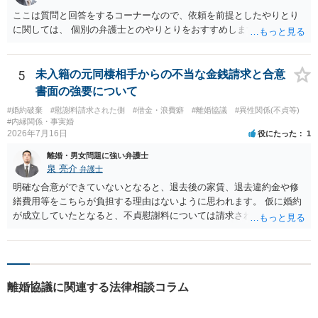
ここは質問と回答をするコーナーなので、依頼を前提としたやりとり
に関しては、 個別の弁護士とのやりとりをおすすめします。
5
未入籍の元同棲相手からの不当な金銭請求と合意
書面の強要について
#婚約破棄
#慰謝料請求された側
#借金・浪費癖
#離婚協議
#異性関係(不貞等)
#内縁関係・事実婚
2026年7月16日
役にたった
1
離婚・男女問題に強い弁護士
泉 亮介
弁護士
明確な合意ができていないとなると、退去後の家賃、退去違約金や修
繕費用等をこちらが負担する理由はないように思われます。 仮に婚約
が成立していたとなると、不貞慰謝料については請求される可能性が
あるため検討しておく必要があるでしょう。 弁護士を立てる予定であ
れば早めに弁護士に相談し、弁護士から回答をさせると良いでしょ
う。
離婚協議に関連する法律相談コラム