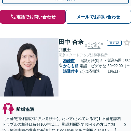
電話でお問い合わせ
メールでお問い合わせ
田中 杏奈
東京都
インタビュ
ーを見る
弁護士
東京スタートアップ法律事務所
営業時間：06:
柏崎市
面談方法(対面・
からも相
電話・ビデオな
30~22:00（土
談受付中
ど)は応相談
日祝日）
離婚協議
【不倫/慰謝料請求に強い弁護士(したい方/されている方)】不倫慰謝料
トラブルの相談は毎月100件以上、慰謝料問題でお困りの方はご相
談・解決実績の豊富な弁護士による無料相談をご利用ください。【不