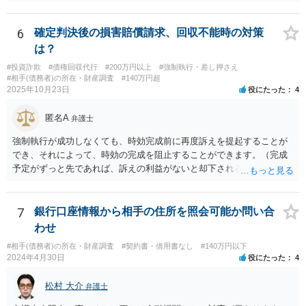
われます。
6
確定判決後の損害賠償請求、回収不能時の対策
は？
#投資詐欺
#債権回収代行
#200万円以上
#強制執行・差し押さえ
#相手(債務者)の所在・財産調査
#140万円超
2025年10月23日
役にたった
4
匿名A
弁護士
強制執行が成功しなくても、時効完成前に再度訴えを提起することが
でき、それによって、時効の完成を阻止することができます。（完成
予定がずっと先であれば、訴えの利益がないと却下されるので、その
点は注意してください。）再訴で勝訴できれば、その確定から１０年
になります。 手間であったり、忘れたり、諦めたりで情報が出回らな
いだけです。
7
銀行口座情報から相手の住所を照会可能か問い合
わせ
#相手(債務者)の所在・財産調査
#契約書・借用書なし
#140万円以下
2024年4月30日
役にたった
4
松村 大介
弁護士