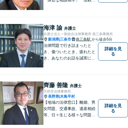
きるパートナー」になりま
す。【地域に根ざした弁護
士】相談にいらっしゃるお一
人お一人の不安や悩みをしっ
海津 諭
弁護士
かり受け止め、丁寧な対応を
弁護士法人一新総合法律事務所 燕三条事務所
心がけます。お気軽にご相談
新潟県
三条市
燕三条駅
から徒歩5分
|
ください。
法律問題で行き詰まったと
詳細を見
き、傷ついたとき、疲れたと
る
き、あなたのお話を誠実にお
聞きします【相続・債務整
理・不貞慰謝料は相談料初回
無料】【土曜相談可】
齊藤 善隆
弁護士
天然寺法律事務所
長野県
木島平村
|
【地域の法律窓口】離婚、男
詳細を見
女問題、交通事故、遺産相続
る
等、日々生じる様々な問題に
ついて、相談者の悩みを一緒
に考え、適切な解決を図りま