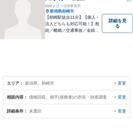
柏崎きぼう法律事務所
新潟県
柏崎市
|
【柏崎駅徒歩11分】【個人・
詳細を見
法人どちらも対応可能！】相
る
続／離婚／交通事故／金銭ト
ラブルなど、お困りごとがあ
ればすぐにご相談ください！
解決方法をわかりやすく説明
し、元の生活に戻っていただ
けるよう尽力します。【地域
の皆様のお力になりたい】
エリア
新潟県、柏崎市
変更
相談内容
債権回収、相手(債務者)の所在・財産調査
変更
詳細条件
未選択
変更