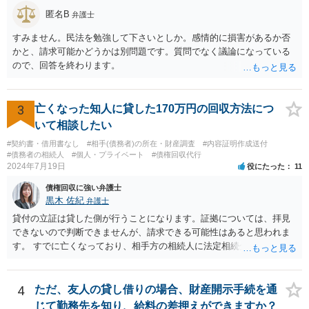
回収の見込み、私にご依頼いただいた場合の費用については、詳細を
匿名B
お伺いできればお伝えさせていただきますので、宜しければ、個別に
弁護士
ご連絡頂けますと幸いです。 宜しくお願い致します。
すみません。民法を勉強して下さいとしか。感情的に損害があるか否
かと、請求可能かどうかは別問題です。質問でなく議論になっている
ので、回答を終わります。
3
亡くなった知人に貸した170万円の回収方法につ
いて相談したい
#契約書・借用書なし
#相手(債務者)の所在・財産調査
#内容証明作成送付
#債務者の相続人
#個人・プライベート
#債権回収代行
2024年7月19日
役にたった
11
債権回収に強い弁護士
黒木 佐紀
弁護士
貸付の立証は貸した側が行うことになります。証拠については、拝見
できないので判断できませんが、請求できる可能性はあると思われま
す。 すでに亡くなっており、相手方の相続人に法定相続分に応じて請
求していくことになりますが、相続人が相続放棄すると請求すること
が難しくなります。 お早めに相続人に請求していくか、それが難しい
場合は、弁護士に相談されるのがよろしいかと思います。
4
ただ、友人の貸し借りの場合、財産開示手続を通
じて勤務先を知り、給料の差押えができますか？