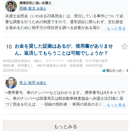
債権回収に強い弁護士
髙橋 俊太
弁護士
弁護士会照会（いわゆる23条照会）は、受任している事件について必
要な調査を行うための制度ですので、通常訴訟に限られず、支払督促
を進めるために相手方の現住所を調べる必要がある場面でも利用が検
討されます。 もっとも、いくつか注意点があります。まず、23条照会
は「住所調査だけ単体」で依頼するものではなく、支払督促申立てな
どの事件そのものを弁護士に依頼した上で、その事件処理の一環とし
10
お金を貸した証拠はあるが、借用書がありませ
て行う必要があります。また、23条照会をかければ必ず住所が判明す
ん。返済してもらうことは可能でしょうか？
るとは限りません。どの情報を手掛かりに、どこに照会するか、照会
#内容証明作成送付
#個人・プライベート
#音信不通・行方不明の相手
先が回答に応じるかによって結果は変わります。したがって、支払督
#契約書・借用書なし
#相手(債務者)の所在・財産調査
#140万円超
促の段階でも利用は可能だが、成功するかは事案次第ということにな
2026年3月10日
役にたった
3
ります。 まずは、相手について現在わかっている情報を整理して、弁
護士に「支払督促申立てを前提に住所調査もお願いしたい」と相談す
井上 祐司
弁護士
るのがよいと思われます。
>携帯番号、車のナンバーなどはわかります。 携帯番号は4大キャリア
へ、車のナンバーは陸運局又は軽自動車検査協会へ弁護士法23条に基
づく照会を行えば、 ・回線の契約者 ・車両の現在の名義人 は、分か
ります。 その交際相手が回線の実の契約者であったり、車両の実の名
義人であれば住所の特定につながりますが、 ・元彼・元カノ名義の回
線を使用している ・友人の車を借りたり名義残りのまま使用している
もっとみる
場合が稀にあり、この場合は照会しても住所の特定ができない場合も