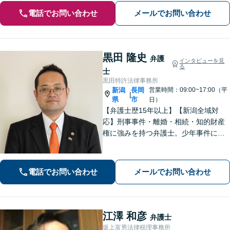
電話でお問い合わせ
メールでお問い合わせ
黒田 隆史
弁護
インタビューを見
る
士
黒田特許法律事務所
新潟
長岡
営業時間：09:00~17:00（平
|
県
市
日）
【弁護士歴15年以上】【新潟全域対
応】刑事事件・離婚・相続・知的財産
権に強みを持つ弁護士。少年事件にも
積極的に取り組んでいます。LGBTs関
連事件にも精通しております。地域の
みなさまのお力になれるよう問題解決
電話でお問い合わせ
メールでお問い合わせ
に努めますので、お気軽にご相談くだ
さい。
江澤 和彦
弁護士
坂上富男法律税理事務所