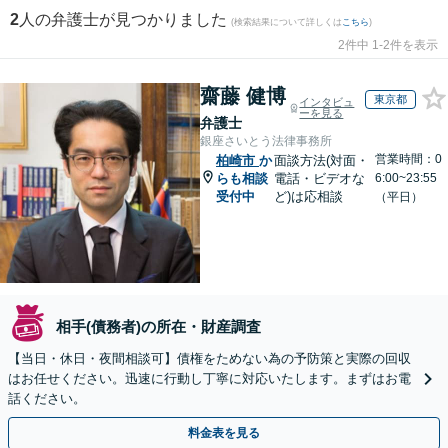
2
人の弁護士が見つかりました
(検索結果について詳しくは
こちら
)
2件中 1-2件を表示
齋藤 健博
東京都
インタビュ
ーを見る
弁護士
銀座さいとう法律事務所
営業時間：0
柏崎市
か
面談方法(対面・
らも相談
電話・ビデオな
6:00~23:55
受付中
ど)は応相談
（平日）
相手(債務者)の所在・財産調査
【当日・休日・夜間相談可】債権をためない為の予防策と実際の回収
はお任せください。迅速に行動し丁寧に対応いたします。まずはお電
話ください。
料金表を見る