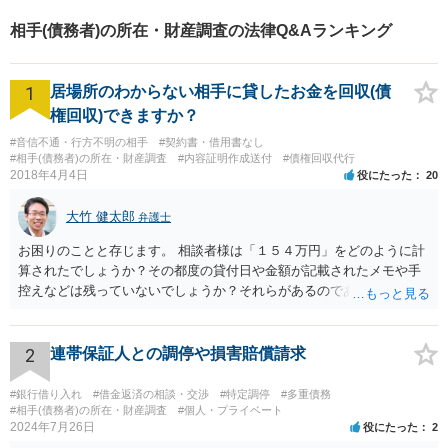
相手(債務者)の所在・財産調査の法律Q&Aランキング
1
居場所のわからない相手に貸したお金を回収(債
権回収)できますか？
#音信不通・行方不明の相手
#契約書・借用書なし
#相手(債務者)の所在・財産調査
#内容証明作成送付
#債権回収代行
2018年4月4日
役にたった
20
大竹 健太郎
弁護士
お困りのことと存じます。 相談者様は「１５４万円」をどのように計
算されたでしょうか？その都度の貸付日や金額が記載されたメモや手
控えなどは残っていないでしょうか？それらがあるのであればメール
と共に証拠として用いることが可能です。メールについては内容次第
です。 彼の住所については住民票上の住所であれば調査することは可
能です。 弁護士に依頼した際の費用にいては現在弁護士費用が自由化
2
連帯保証人との調停や損害賠償請求
されており法律事務所によって異なりますので、あくまで目安となり
ますが、交渉を依頼すると①着手金が請求額×8％or10万円の高い方、
#銀行借り入れ
#借金返済の相談・交渉
#特定調停
#多重債務
②成功報酬が16％、③実費というところでしょうか。法律事務所によ
#相手(債務者)の所在・財産調査
#個人・プライベート
2024年7月26日
役にたった
2
っては別途日当を請求するところもあると思います。 勝訴の見込みや