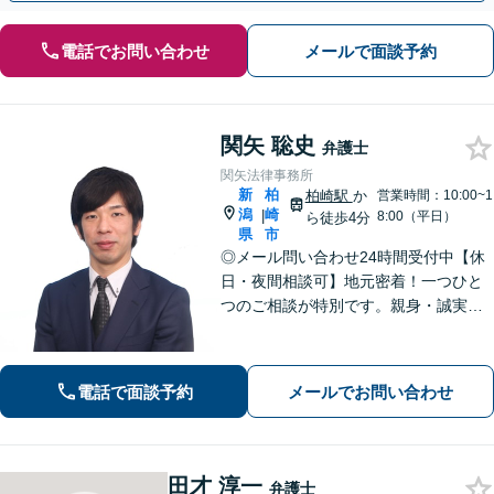
電話でお問い合わせ
メールで面談予約
関矢 聡史
弁護士
関矢法律事務所
新
柏
柏崎駅
か
営業時間：10:00~1
潟
崎
|
8:00（平日）
ら徒歩4分
県
市
◎メール問い合わせ24時間受付中【休
日・夜間相談可】地元密着！一つひと
つのご相談が特別です。親身・誠実な
対応を心がけております。離婚、相
続、刑事事件など、幅広い分野に対
応。まずはご相談ください【柏崎駅4分
電話で面談予約
メールでお問い合わせ
｜近隣駐車場あり｜弁護士歴10年以
上】
田才 淳一
弁護士