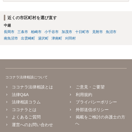
しばしば存在します。 なお、貸金返還請求事件の受任を前提とせず弁
護士法23条照会のみを受任する弁護士は基本的にいないと思われま
す。
近くの市区町村を選び直す
中越
長岡市
三条市
柏崎市
小千谷市
加茂市
十日町市
見附市
魚沼市
南魚沼市
出雲崎町
湯沢町
津南町
刈羽村
ココナラ法律相談について
ココナラ法律相談とは
ご意見・ご要望
法律Q&A
利用規約
法律相談コラム
プライバシーポリシー
ココナラとは
外部送信ポリシー
よくあるご質問
掲載をご検討の弁護士の方
へ
運営へのお問い合わせ