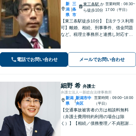
新
三
東三条駅
か
営業時間：08:30~
潟
条
|
17:00（平日）
ら徒歩10分
県
市
【東三条駅徒歩10分】【法テラス利用
可】離婚、相続、刑事事件、借金問題
など。税理士事務所と連携し対応する
ことも可能です。ご依頼者さまのお悩
みが解決できるよう尽力いたします。
まずはお気軽にご相談ください【休
電話でお問い合わせ
メールでお問い合わせ
日・夜間相談可】
細野 希
弁護士
弁護士法人一新総合法律事務所
新潟
新潟市中
営業時間：09:00~18:00
|
県
央区
（平日）
【交通事故被害者の方は相談料無料
（弁護士費用特約利用の場合は除
く）】【相続／債務整理／不貞慰謝料
請求／労災は初回相談無料！】【労