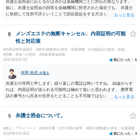
弁護士会照会に応じるかは否かは金融機関ごとに対応が異なります。
仮に、弁護士会照会の回答を金融機関に拒否された場合でも、 弁護士
に依頼して住所不詳ということで訴訟提起をする方法もございます。
一度、弁護士にご相談された方がよろしいと思われます。
8
メンズエステの無断キャンセル、内容証明の可能
性と対応策
#内容証明作成送付
#相手(債務者)の所在・財産調査
#少額訴訟の相談・依頼
#恐喝・脅迫への対応
#遅延損害金回収
2022年9月3日
役にたった
6
寺岡 拓也
弁護士
弁護士の寺岡と申します。繰り返しの電話は怖いですね。 結論からす
れば、内容証明が送られる可能性は極めて低いと思われます。 携帯電
話の番号から氏名や住所をたどることも不可能ではないですが、発生
している「損害」がほとんどないに等しいと考えられます。 ですから
弁護士に依頼してそこまでしても結局のところ弁護士費用の方がかさ
み、費用倒れとなってしまいます。 おそらくはキャンセルされた腹い
9
弁護士照会について。
せとして一種の捨て台詞的に「弁護士」や「内容証明」という言葉を
使っているのでしょう。 可能性という言葉を使う以上、ゼロとは言え
#個人・プライベート
#音信不通・行方不明の相手
#相手(債務者)の所在・財産調査
ませんが、気に病む必要はないと思われます。
2026年4月16日
役にたった
3