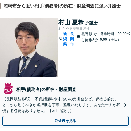
柏崎市から近い相手(債務者)の所在・財産調査に強い弁護士
村山 夏希
弁護士
むらやま法律事務所
新
長
長岡駅
か
営業時間：09:00~2
潟
岡
|
0:00（平日）
ら徒歩8分
県
市
相手(債務者)の所在・財産調査
【長岡駅徒歩8分】不貞慰謝料や未払いの売掛金など、諦める前に、
どこから動くべきか選択肢を丁寧に整理いたします。あなた一人が我
慢する必要はありません。【web面談可】
料金表を見る