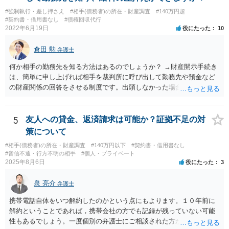
#強制執行・差し押さえ
#相手(債務者)の所在・財産調査
#140万円超
#契約書・借用書なし
#債権回収代行
2022年6月19日
役にたった
10
倉田 勲
弁護士
何か相手の勤務先を知る方法はあるのでしょうか？ →財産開示手続き
は、簡単に申し上げれば相手を裁判所に呼び出して勤務先や預金など
の財産関係の回答をさせる制度です。出頭しなかった場合や虚偽の回
答をした場合刑事罰の対象となります。したがって、財産開示手続き
で相手を呼び出して回答させることで勤務先を知ることができます。
財産開示手続きは確定判決があれば可能ですので、ご指摘のような請
5
友人への貸金、返済請求は可能か？証拠不足の対
求権がなければ利用できない制度というわけではありません。そのよ
策について
うな請求権がないと利用できないのは第三者に対する情報取得手続き
#相手(債務者)の所在・財産調査
#140万円以下
#契約書・借用書なし
というものです。
#音信不通・行方不明の相手
#個人・プライベート
2025年8月6日
役にたった
3
泉 亮介
弁護士
携帯電話自体をいつ解約したのかという点にもよります。１０年前に
解約ということであれば，携帯会社の方でも記録が残っていない可能
性もあるでしょう。一度個別の弁護士にご相談された方が良いかと思