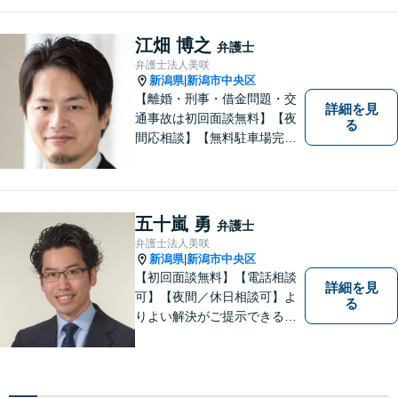
す。
江畑 博之
弁護士
弁護士法人美咲
新潟県
新潟市中央区
|
【離婚・刑事・借金問題・交
詳細を見
通事故は初回面談無料】【夜
る
間応相談】【無料駐車場完
備】明確かつリーズナブルな
料金をご提案。難しい法律用
語も丁寧に解説いたします。
個人の方も法人の方も、お気
五十嵐 勇
弁護士
軽にご相談ください。
弁護士法人美咲
新潟県
新潟市中央区
|
【初回面談無料】【電話相談
詳細を見
可】【夜間／休日相談可】よ
る
りよい解決がご提示できるよ
う、全力でサポートさせてい
ただきます。お困りの方は、
お気軽にご相談ください。