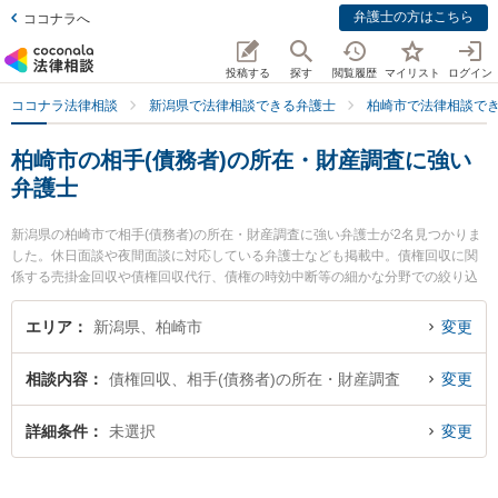
弁護士の方はこちら
ココナラへ
投稿する
探す
閲覧履歴
マイリスト
ログイン
ココナラ法律相談
新潟県で法律相談できる弁護士
柏崎市で法律相談で
柏崎市の相手(債務者)の所在・財産調査に強い
弁護士
新潟県の柏崎市で相手(債務者)の所在・財産調査に強い弁護士が2名見つかりま
した。休日面談や夜間面談に対応している弁護士なども掲載中。債権回収に関
係する売掛金回収や債権回収代行、債権の時効中断等の細かな分野での絞り込
み検索もでき便利です。特に関矢法律事務所の関矢 聡史弁護士や柏崎きぼう法
律事務所の田才 淳一弁護士のプロフィール情報や弁護士費用、強みなどが注目
エリア
新潟県、柏崎市
変更
されています。『柏崎市で土日や夜間に発生した相手(債務者)の所在・財産調査
のトラブルを今すぐに弁護士に相談したい』『相手(債務者)の所在・財産調査の
相談内容
債権回収、相手(債務者)の所在・財産調査
変更
トラブル解決の実績豊富な近くの弁護士を検索したい』『初回相談無料で相手
(債務者)の所在・財産調査を法律相談できる柏崎市内の弁護士に相談予約した
い』などでお困りの相談者さんにおすすめです。
詳細条件
未選択
変更