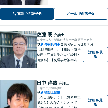
働・雇用／労働災害は事故直後からサ
ポート！】あなたのお話を丁寧に聞
き、気持ちに寄り添いながら法的サポ
電話で面談予約
メールで面談予約
ートをいたします。
佐藤 明
弁護士
弁護士法人一新総合法律事務所 長岡事務所
新潟県
長岡市
長岡駅
から徒歩10分
|
【土曜相談可】【相続・債務
詳細を見
整理・不貞慰謝料は相談料初
る
回無料】【交通事故被害者の
方は相談料無料（弁護士費用
特約利用の場合は除く）】依
頼者の話によく耳を傾け、全
体を把握し、真の利益を追及
田中 淳哉
弁護士
します
上越中央法律事務所
新潟県
上越市
|
【春日山駅近く】【無料駐車
詳細を見
場あり】みなさんにとって
る
「身近な相談相手」「信頼で