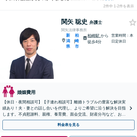
2件中 1-2件を表示
関矢 聡史
弁護士
関矢法律事務所
新
柏
柏崎駅
から
営業時間：本
潟
崎
|
日定休日
徒歩4分
県
市
婚姻費用
【休日・夜間相談可】【子連れ相談可】離婚トラブルの豊富な解決実
績あり！夫・妻との話し合いを代理し、よりご希望に沿う解決を目指
します。不貞慰謝料、親権、養育費、面会交流、財産分与など、お気
軽にご相談ください【柏崎駅4分】【弁護士歴10年以上】
料金表を見る