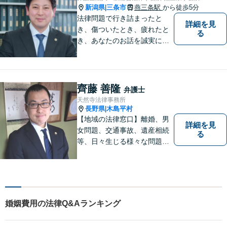
心がけます。お気軽にご相談
新潟県
三条市
燕三条駅
から徒歩5分
|
ください。
法律問題で行き詰まったと
詳細を見
き、傷ついたとき、疲れたと
る
き、あなたのお話を誠実にお
聞きします【相続・債務整
理・不貞慰謝料は相談料初回
無料】【土曜相談可】
齊藤 善隆
弁護士
天然寺法律事務所
長野県
木島平村
|
【地域の法律窓口】離婚、男
詳細を見
女問題、交通事故、遺産相続
る
等、日々生じる様々な問題に
ついて、相談者の悩みを一緒
に考え、適切な解決を図りま
す。
婚姻費用の法律Q&Aランキング