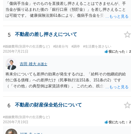
「傷病手当金」そのものを直接差し押さえることはできませんが、手
当金が振り込まれた後の「銀行口座（預貯金）」を差し押さえること
は可能です。 健康保険法第61条により、傷病手当金を受け取る権利は
「差押禁止債権」と定められています。 たとえ婚姻費用や養育費とい
った扶養義務に基づく特別な請求であっても、健康保険組合や協会け
んぽに対して「夫に支払われる予定の傷病手当金をこちらに回してほ
5
不動産の差し押さえについて
しい」と直接差し押さえることは法律上できません。 一方で指定口座
に振り込まれた（着金した）瞬間、それは手当金ではなく「預金債
#婚姻費用(別居中の生活費など)
#財産分与
#調停
#生活費を渡さない
権」という扱いになります。 裁判所を介して銀行口座に対して差押命
2026年7月21日
役にたった
2
令を出す場合、銀行側は口座内のお金が傷病手当金なのか他の資金な
のかを区別しません。そのため、口座に残高があれば差し押さえるこ
吉田 雄大
弁護士
とができます。
将来分についても差押の効果が発生するのは、「給料その他継続的給
付に係る債権」への差押だけ（民事執行法151条、151条の2）です
（「その他」の典型例は家賃請求権）。 このため、残念ながらお答え
は否です。つまり、不動産を差し押さえた場合には、申立時までの分
のみが配当の対象です。
6
不動産の財産保全処分について
#婚姻費用(別居中の生活費など)
2026年7月19日
役にたった
2