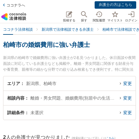
弁護士の方はこちら
ココナラへ
投稿する
探す
閲覧履歴
マイリスト
ログイン
ココナラ法律相談
新潟県で法律相談できる弁護士
柏崎市で法律相談で
柏崎市の婚姻費用に強い弁護士
新潟県の柏崎市で婚姻費用に強い弁護士が2名見つかりました。休日面談や夜間
面談に対応している弁護士なども掲載中。離婚・男女問題に関係する財産分与
や養育費、親権等の細かな分野での絞り込み検索もでき便利です。特に関矢法
律事務所の関矢 聡史弁護士や柏崎きぼう法律事務所の田才 淳一弁護士のプロフ
ィール情報や弁護士費用、強みなどが注目されています。『柏崎市で土日や夜
エリア
新潟県、柏崎市
変更
間に発生した婚姻費用のトラブルを今すぐに弁護士に相談したい』『婚姻費用
のトラブル解決の実績豊富な近くの弁護士を検索したい』『初回相談無料で婚
相談内容
離婚・男女問題、婚姻費用(別居中の生活費など)
変更
姻費用を法律相談できる柏崎市内の弁護士に相談予約したい』などでお困りの
相談者さんにおすすめです。
詳細条件
未選択
変更
2
人の弁護士が見つかりました
(検索結果について詳しくは
こちら
)