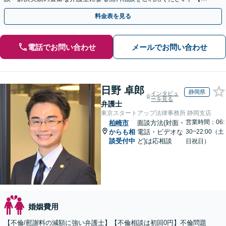
倫相談は初回0円】【全国対応】
料金表を見る
電話でお問い合わせ
メールでお問い合わせ
日野 卓郎
静岡県
インタビュ
ーを見る
弁護士
東京スタートアップ法律事務所 静岡支店
営業時間：06:
柏崎市
面談方法(対面・
からも相
電話・ビデオな
30~22:00（土
談受付中
ど)は応相談
日祝日）
婚姻費用
【不倫/慰謝料の減額に強い弁護士】【不倫相談は初回0円】不倫問題