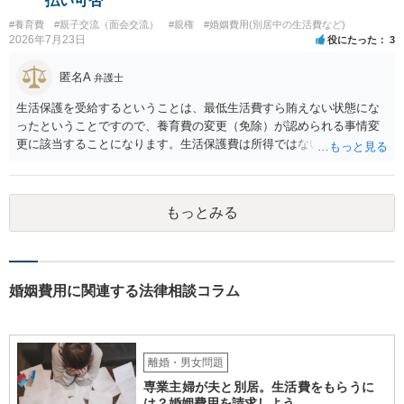
払い可否
#養育費
#親子交流（面会交流）
#親権
#婚姻費用(別居中の生活費など)
2026年7月23日
役にたった
3
匿名A
弁護士
生活保護を受給するということは、最低生活費すら賄えない状態にな
ったということですので、養育費の変更（免除）が認められる事情変
更に該当することになります。生活保護費は所得ではないので、「保
護費から養育費を支払え」という結論にはなりません。ただ、実際に
支払った場合に返還請求権が認められたり役所から何らかのペナルテ
ィが課されたりするわけではなく、「残りのお金で自己責任で生活せ
もっとみる
よ」ということになるので、生活保護を受給することになった時はす
みやかに合意のための話し合いあるいは調停申立てをすべきでしょ
う。
婚姻費用に関連する法律相談コラム
離婚・男女問題
専業主婦が夫と別居。生活費をもらうに
は？婚姻費用を請求しよう