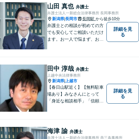
体を把握し、真の利益を追及
山田 真也
弁護士
します
弁護士法人一新総合法律事務所 長岡事務所
新潟県
長岡市
長岡駅
から徒歩10分
|
弁護士との相談が初めての方
詳細を見
でも安心してご相談いただけ
る
ます。お一人で悩まず、お気
軽にご相談ください。【土曜
相談可】【相続・債務整理・
不貞慰謝料は相談料初回無
料】【交通事故被害者の方は
田中 淳哉
弁護士
相談料無料（弁護士費用特約
上越中央法律事務所
利用の場合は除く）】
新潟県
上越市
|
【春日山駅近く】【無料駐車
詳細を見
場あり】みなさんにとって
る
「身近な相談相手」「信頼で
きるパートナー」になりま
す。【地域に根ざした弁護
士】相談にいらっしゃるお一
人お一人の不安や悩みをしっ
海津 諭
弁護士
かり受け止め、丁寧な対応を
弁護士法人一新総合法律事務所 燕三条事務所