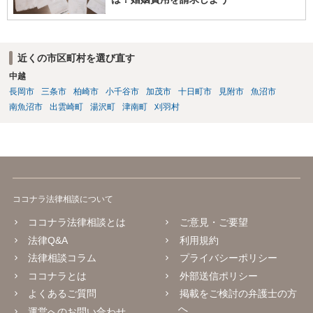
近くの市区町村を選び直す
中越
長岡市
三条市
柏崎市
小千谷市
加茂市
十日町市
見附市
魚沼市
南魚沼市
出雲崎町
湯沢町
津南町
刈羽村
ココナラ法律相談について
ココナラ法律相談とは
ご意見・ご要望
法律Q&A
利用規約
法律相談コラム
プライバシーポリシー
ココナラとは
外部送信ポリシー
よくあるご質問
掲載をご検討の弁護士の方
へ
運営へのお問い合わせ