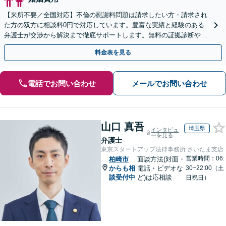
【来所不要／全国対応】不倫の慰謝料問題は請求したい方・請求され
た方の双方に相談料0円で対応しています。豊富な実績と経験のある
弁護士が交渉から解決まで徹底サポートします。無料の証拠診断や着
手金の返還保証もありますので安心してご相談ください。
料金表を見る
電話でお問い合わせ
メールでお問い合わせ
山口 真吾
埼玉県
インタビュ
ーを見る
弁護士
東京スタートアップ法律事務所 さいたま支店
営業時間：06:
柏崎市
面談方法(対面・
からも相
電話・ビデオな
30~22:00（土
談受付中
ど)は応相談
日祝日）