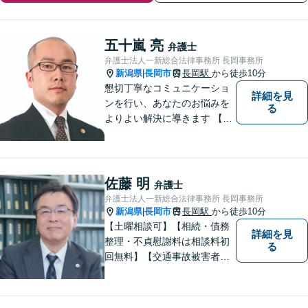
五十嵐 亮
弁護士
弁護士法人一新総合法律事務所 長岡事務所
新潟県
長岡市
長岡駅
から徒歩10分
|
懇切丁寧なコミュニケーショ
詳細を見
ンを行い、あなたのお悩みを
る
よりよい解決に導きます 【交
通事故被害者の方は相談料無
料（弁護士費用特約利用の場
合は除く）】【相続・債務整
理・労災・不貞慰謝料は相談
佐藤 明
弁護士
料初回無料】【土曜相談可】
弁護士法人一新総合法律事務所 長岡事務所
新潟県
長岡市
長岡駅
から徒歩10分
|
【土曜相談可】【相続・債務
詳細を見
整理・不貞慰謝料は相談料初
る
回無料】【交通事故被害者の
方は相談料無料（弁護士費用
特約利用の場合は除く）】依
頼者の話によく耳を傾け、全