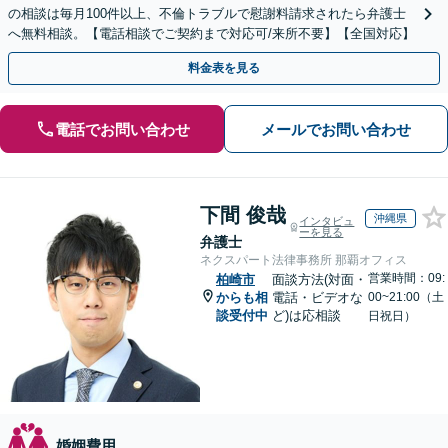
の相談は毎月100件以上、不倫トラブルで慰謝料請求されたら弁護士
へ無料相談。【電話相談でご契約まで対応可/来所不要】【全国対応】
料金表を見る
電話でお問い合わせ
メールでお問い合わせ
下間 俊哉
沖縄県
インタビュ
ーを見る
弁護士
ネクスパート法律事務所 那覇オフィス
営業時間：09:
柏崎市
面談方法(対面・
からも相
電話・ビデオな
00~21:00（土
談受付中
ど)は応相談
日祝日）
婚姻費用