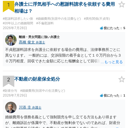
1
弁護士に浮気相手への慰謝料請求を依頼する費用
相場は？
#慰謝料請求したい側
#婚姻費用(別居中の生活費など)
#異性関係(不貞等)
#20年以上の婚姻期間
#不倫慰謝料
2026年7月28日
役にたった
5
離婚・男女問題に強い弁護士
髙橋 俊太
弁護士
不貞慰謝料請求を弁護士に依頼する場合の費用は、法律事務所ごとに
異なります。 一般的には、交渉段階の着手金として１０万円台から３
０万円程度、回収できた金額に応じた報酬金として回収額の１０％か
ら２０％程度が設定されていることがあります。訴訟に移行する場合
には、追加着手金や日当、実費が発生することもあります。 もっと
も、証拠が十分にあるか、相手方の住所・勤務先が分かるか、慰謝料
2
不動産の財産保全処分
額、離婚の有無、交渉で終わるか訴訟まで見込むかによって、費用は
変わり得ます。依頼前に、交渉だけの場合、訴訟になった場合、回収
#財産分与
#婚姻費用(別居中の生活費など)
できなかった場合の費用を確認しておくとよいでしょう。 弁護士選び
2026年7月29日
役にたった
1
では、不貞慰謝料案件の経験が相応にあるか、費用体系が明確か、見
通しを過度に楽観的に言い過ぎないか、質問に具体的に答えてくれる
川添 圭
弁護士
か、連絡方法（メール、電話、弁護士直接か事務局員を介するかな
婚姻費用を債務名義として強制競売を申し立てる方法もあり得ます
ど）や対応スピードが合うかを確認するとよいと思います。いずれに
が、離婚訴訟が係属中で、不動産が無剰余でないのであれば、財産分
しましても、弁護士への相談・依頼にあたっては、証拠資料、夫と相