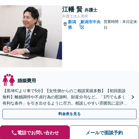
江幡 賢
弁護士
弁護士法人美咲
新潟
新潟市中央
営業時間：本日定休
|
県
区
日
婚姻費用
【黒埼ICより車で5分】【女性側からのご相談実績多数】【初回面談
無料】離婚調停や不貞行為の慰謝料、財産分与など。「1円でも多く
有利な条件」を引き出せるように尽力。相談しやすい雰囲気に定評。
弱い立場の方の経済的な自立をサポート
料金表を見る
電話でお問い合わせ
メールで面談予約