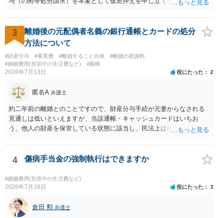
与（の附帯処分請求）を本案として仮差押えを申し立てる（法的には
手方の関係、相手方の氏名・住所等、夫婦関係への影響、離婚予定の
審判前保全処分の扱いになるので管轄は家庭裁判所）という方法も考
有無など事実関係をよく整理して相談されることをお勧めいたしま
えられます。弁護士へ依頼しているのであれば、担当弁護士とよく相
す。
談してください。
3
離婚後の元配偶者名義の銀行通帳とカードの処分
方法について
#財産分与
#養育費
#離婚すること自体
#離婚の慰謝料
#婚姻費用(別居中の生活費など)
#親権
2026年7月13日
役にたった
2
匿名A
弁護士
約二年前の離婚とのことですので、財産分与手続が元妻からなされる
見通しは低いといえますが、当該通帳・キャッシュカードはいちお
う、他人の財産を保管している状態に該当し、民法上は事務管理（597
条）が成立しているとはいえます。 現実に問題になることはさほど考
えにくくとも、表だってのお答えとしては元妻の了解なく処分するこ
とはできないというお答えになってしまいます。
4
傷病手当金の強制執行はできますか
#婚姻費用(別居中の生活費など)
2026年7月18日
役にたった
3
倉田 勲
弁護士