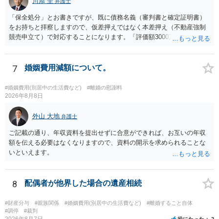
川添 圭
弁護士
「保全処分」とお書きですが、既に債務名義（審判書と確定証明書）
をお持ちと拝察しますので、仮差押えではなく本差押え（不動産強制
競売申立て）で対応することになります。「評価額3000万、住宅ロー
ン1700万」であれば無剰余ではないため、債権者であるあなたが強制
執行による回収は可能ということになりますが、オーバーローンでな
い場合は住宅ローンの全額回収も可能であり（住宅ローン債権者は保
7
婚姻費用減額について。
証会社から代位弁済を受け、保証会社が競売による売却代金から全額
を回収することになる）、「一括返済の請求」は行わない（あるいは
#婚姻費用(別居中の生活費など)
#離婚の慰謝料
書面が送られるとしてもあくまで形式的なものになる）可能性があり
2026年8月8日
ます。
外山 大地
弁護士
ご記載の通り、年収資料を提出せずに合意ができれば、お互いの年収
額を伝える必要はなくなりますので、資料の開示を求められることな
いといえます。
8
配偶者が他界した場合の遺産相続
#財産分与
#親族関係
#婚姻費用(別居中の生活費など)
#離婚すること自体
#調停
#裁判
2026年8月7日
役にたった
2