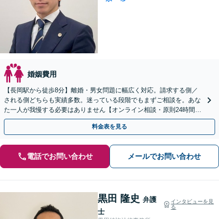
婚姻費用
【長岡駅から徒歩8分】離婚・男女問題に幅広く対応。請求する側／
される側どちらも実績多数。迷っている段階でもまずご相談を。あな
た一人が我慢する必要はありません【オンライン相談・原則24時間以
内回答】
料金表を見る
電話でお問い合わせ
メールでお問い合わせ
黒田 隆史
弁護
インタビューを見
る
士