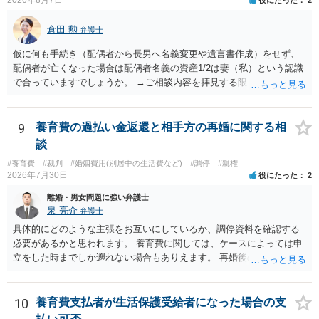
倉田 勲
弁護士
仮に何も手続き（配偶者から長男へ名義変更や遺言書作成）をせず、
配偶者が亡くなった場合は配偶者名義の資産1/2は妻（私）という認識
で合っていますでしょうか。 →ご相談内容を拝見する限りでは、その
認識で合ってはいます。 なお、逆に１/２しか権利がないため、自宅を
完全に所有する場合は、他の相続人に対して自宅の評価額の１/２の代
償金の支払いが必要になります。
9
養育費の過払い金返還と相手方の再婚に関する相
談
#養育費
#裁判
#婚姻費用(別居中の生活費など)
#調停
#親権
2026年7月30日
役にたった
2
離婚・男女問題に強い弁護士
泉 亮介
弁護士
具体的にどのような主張をお互いにしているか、調停資料を確認する
必要があるかと思われます。 養育費に関しては、ケースによっては申
立をした時までしか遡れない場合もありえます。 再婚後の相手方の行
動がどのようなものであったのかも重要であるため、相手が再婚後の
養育費に関するやりとり等があればそちらについても確認する必要が
あるでしょう。 公開相談の場での回答よりも個別に弁護士にご相談さ
10
養育費支払者が生活保護受給者になった場合の支
れることをお勧めいたします。