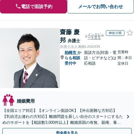
電話で面談予約
メールでお問い合わせ
齋藤 慶
神奈川県
インタビュ
ーを見る
邦
弁護士
弁護士法人湘南LAGOON
営業時
柏崎市
か
面談方法(対面・電
らも相談
話・ビデオなど)は
間：本日
受付中
応相談
定休日
婚姻費用
【全国エリア対応】【オンライン面談OK】【外出困難な方対応】
【乳幼児お連れの方対応】離婚問題を新しい自分のスタートにするた
めのサポートを【相談数3,000件以上】離婚原因の有無、親権、養育
費、財産分与、慰謝料請求【夜間・休日相談可】
料金表を見る