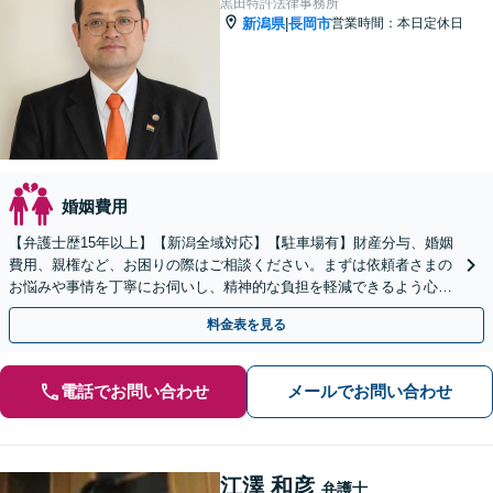
黒田特許法律事務所
新潟県
長岡市
営業時間：本日定休日
|
婚姻費用
【弁護士歴15年以上】【新潟全域対応】【駐車場有】財産分与、婚姻
費用、親権など、お困りの際はご相談ください。まずは依頼者さまの
お悩みや事情を丁寧にお伺いし、精神的な負担を軽減できるよう心が
けています。有利な結果を得られるよう尽力いたします。
料金表を見る
電話でお問い合わせ
メールでお問い合わせ
江澤 和彦
弁護士