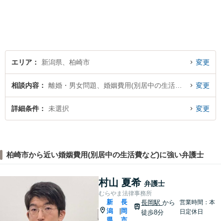
解決方法をわかりやすく説明
し、元の生活に戻っていただ
けるよう尽力します。【地域
の皆様のお力になりたい】
エリア
新潟県、柏崎市
変更
相談内容
離婚・男女問題、婚姻費用(別居中の生活費など)
変更
詳細条件
未選択
変更
柏崎市から近い婚姻費用(別居中の生活費など)に強い弁護士
村山 夏希
弁護士
むらやま法律事務所
新
長
長岡駅
から
営業時間：本
潟
岡
|
日定休日
徒歩8分
県
市