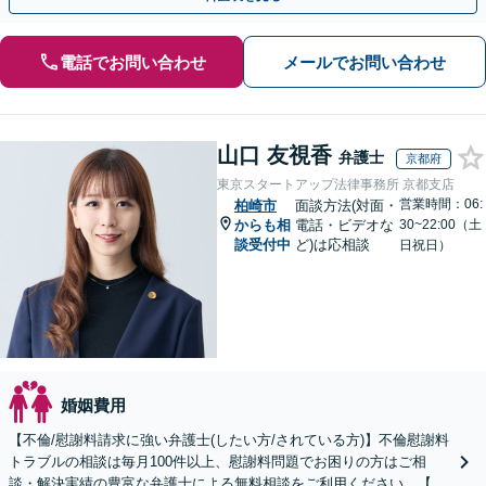
電話でお問い合わせ
メールでお問い合わせ
山口 友視香
弁護士
京都府
東京スタートアップ法律事務所 京都支店
営業時間：06:
柏崎市
面談方法(対面・
からも相
電話・ビデオな
30~22:00（土
談受付中
ど)は応相談
日祝日）
婚姻費用
【不倫/慰謝料請求に強い弁護士(したい方/されている方)】不倫慰謝料
トラブルの相談は毎月100件以上、慰謝料問題でお困りの方はご相
談・解決実績の豊富な弁護士による無料相談をご利用ください。【不