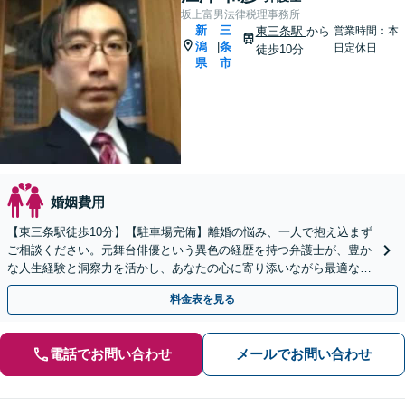
坂上富男法律税理事務所
新
三
東三条駅
から
営業時間：本
潟
条
|
日定休日
徒歩10分
県
市
婚姻費用
【東三条駅徒歩10分】【駐車場完備】離婚の悩み、一人で抱え込まず
ご相談ください。元舞台俳優という異色の経歴を持つ弁護士が、豊か
な人生経験と洞察力を活かし、あなたの心に寄り添いながら最適な解
決策をご提案。さまざまな事案に幅広く対応します。
料金表を見る
電話でお問い合わせ
メールでお問い合わせ