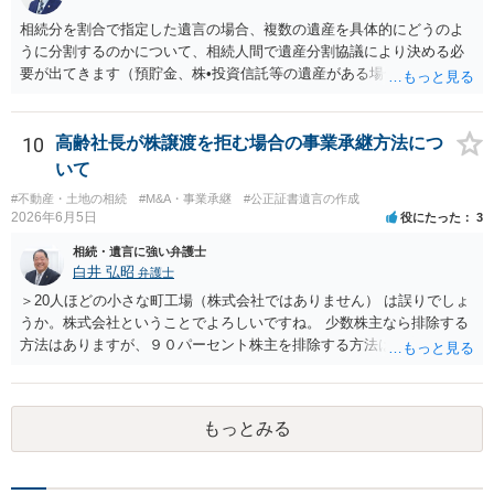
ある可能性がある場合、守秘義務や本人意思確認の観点から、委任状
があるとしても直ちに内容を開示しないこともあり得ます。 公正証書
相続分を割合で指定した遺言の場合、複数の遺産を具体的にどうのよ
遺言が作成済みである場合でも、生前にその存在や内容を誰に開示す
うに分割するのかについて、相続人間で遺産分割協議により決める必
るかは、基本的には遺言者本人の意思による問題です。まずは、母親
要が出てきます（預貯金、株•投資信託等の遺産がある場合に、どの遺
本人から弁護士に対し、「娘に進捗状況及び公正証書遺言の作成有
産についても相続分の割合で分けるのか、預貯金はある相続人に、株•
無・内容について説明してよい」旨を明確に伝えてもらい、委任状の
投資信託は他の相続人にというような分け方をするのか等について
写しを添付して、期限を区切って書面で回答を求めることが考えられ
は、相続人間で遺産分割協議により決める必要があります）。
10
高齢社長が株譲渡を拒む場合の事業承継方法につ
ます。それでも回答がない場合には、母親本人の意思能力や真意、兄
いて
による不当な関与の有無も含めて、別の弁護士に資料（遺言書案、委
#不動産・土地の相続
#M&A・事業承継
#公正証書遺言の作成
任状、母親の発言内容、弁護士との連絡履歴、兄とのやり取り等）を
2026年6月5日
役にたった
3
示して相談した方がよいように思います。
相続・遺言に強い弁護士
白井 弘昭
弁護士
＞20人ほどの小さな町工場（株式会社ではありません） は誤りでしょ
うか。株式会社ということでよろしいですね。 少数株主なら排除する
方法はありますが、９０パーセント株主を排除する方法は現実的にあ
りません。 事業承継や株譲渡を進めるには、社員全員で本人を説得す
るか、家族を説得して承継させるかしかないでしょう。 また、出資者
がいれば、全員で会社を辞めて新たな会社を立ち上げることも考えら
もっとみる
れます。 それか、しばらく我慢して、社長が没した後に相続人から承
継させるしかないように思えます。 私見ながらご参考まで。