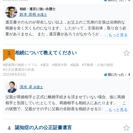
相続・遺言に強い弁護士
鈴木 崇裕
弁護士
遺言書そのものが存在しない以上，お父上のご兄弟の主張は法律的な
根拠を全く欠くものになります。 したがって，主張自体，取り合う必
要がありません。 また，遺言書があろうがなかろうが，お父上のご兄
弟と面会しなければならない義務はもともとありません。 峰岸先生の
ご回答にもありますが， 代理人弁護士をたてて，その弁護士から相手
方に対して， ・相続に関する主張は法的根拠がなく，一切応じないこ
3
相続について教えてください
と ・今後一切の連絡をしてこないでほしいこと ・連絡を継続してくる
ようであれば警察への通報や法的措置も辞さないこと などを記載した
#家族間の相続トラブル
#遺言
#遺産分割
#協議
#不動産・土地の相続
書面を発送してもらうことがよろしいように思います。
#公正証書遺言の作成
2023年8月5日
役にたった
4
清水 卓
弁護士
父親が再婚相手と正式に離婚手続きを済ませていない場合、仮に再婚
相手と別居していたとしても、再婚相手も相続人にあたります。 こ
の状態で、父親がその子に父親の全財産を相続させる旨の公正証書遺
言を残した場合、一旦は子が父親の全財産を相続することになります
が、再婚相手の遺留分を侵害しているため、再婚相手から相続人
（子）に対して遺留分侵害額請求権が行使される可能性があります。
4
認知症の人の公正証書遺言
お悩みのようであれば、問題の当事者であるお父様本人がお住まい