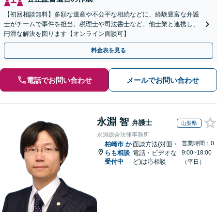
【初回相談無料】多額な遺産や不公平な相続などに、経験豊富な弁護
士がチームで事件を担当。税理士や司法書士など、他士業と連携し、
円滑な解決を図ります【オンライン面談可】
料金表を見る
電話でお問い合わせ
メールでお問い合わせ
永淵 智
弁護士
山梨県
永淵総合法律事務所
営業時間：0
柏崎市
か
面談方法(対面・
らも相談
電話・ビデオな
9:00~18:00
受付中
ど)は応相談
（平日）