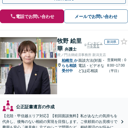
電話でお問い合わせ
メールでお問い合わせ
牧野 絵里
新潟県
インタビュ
ーを見る
華
弁護士
虎ノ門法律経済事務所 新潟支店
営業時間：0
柏崎市
か
面談方法(対面・
らも相談
電話・ビデオな
8:00~17:00
受付中
ど)は応相談
（平日）
公正証書遺言の作成
【北陸・甲信越エリア対応】【初回面談無料】私があなたの気持ちを
代弁し、後悔のない相続の実現を目指します。ご依頼前のお見積りで
費用も安心「後見申し立てやシニア問題など、相続周辺のお悩みにも