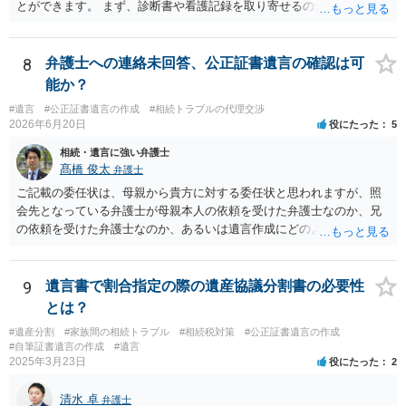
とができます。 まず、診断書や看護記録を取り寄せるのが重要となり
ます。 ご自分で取り寄せるか、弁護士に取り寄せてもらうかしたらよ
いと思います。
8
弁護士への連絡未回答、公正証書遺言の確認は可
能か？
#遺言
#公正証書遺言の作成
#相続トラブルの代理交渉
2026年6月20日
役にたった
5
相続・遺言に強い弁護士
髙橋 俊太
弁護士
ご記載の委任状は、母親から貴方に対する委任状と思われますが、照
会先となっている弁護士が母親本人の依頼を受けた弁護士なのか、兄
の依頼を受けた弁護士なのか、あるいは遺言作成にどのような立場で
関与しているのかによって、説明を求められる範囲は変わり得るもの
と思われます。 仮に、その弁護士が母親本人から依頼を受けているの
であれば、母親本人に対する報告義務が問題となります。母親が貴方
9
遺言書で割合指定の際の遺産協議分割書の必要性
に一任する旨を明確に伝えており、委任状の内容にも、弁護士との連
とは？
絡、進捗確認、公正証書遺言の作成有無や控えの確認等が含まれてい
#遺産分割
#家族間の相続トラブル
#相続税対策
#公正証書遺言の作成
るのであれば、貴方から進捗状況等の説明を求める余地はあります。
#自筆証書遺言の作成
#遺言
他方で、その弁護士が兄の依頼を受けた弁護士である場合には、兄の
2025年3月23日
役にたった
2
代理人という立場になりますので、貴方や母親に対して当然に進捗状
況を報告する義務があるとは限りません。また、親族間で利害対立が
清水 卓
弁護士