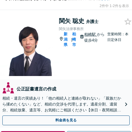
2件中 1-2件を表示
関矢 聡史
弁護士
関矢法律事務所
新
柏
柏崎駅
から
営業時間：本
潟
崎
|
日定休日
徒歩4分
県
市
公正証書遺言の作成
相続・遺言の実績あり！「他の相続人と連絡が取れない」「親族だか
ら揉めたくない」など、相続の交渉を代理します。遺産分割、遺留
分、相続放棄、遺言等、お気軽にご相談ください【休日・夜間相談
可】【柏崎駅4分】【近隣駐車場あり】【弁護士歴10年以上】
料金表を見る