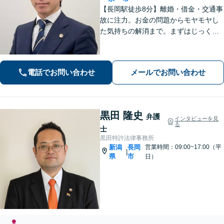
【長岡駅徒歩8分】離婚・借金・交通事
故に注力。お金の問題からモヤモヤし
た気持ちの解消まで。まずはじっくり
お話を伺い、気持ちに寄り添いながら
解決をサポートします。【話しやすさ
を大切に／LINE・オンライン相談可】
電話でお問い合わせ
メールでお問い合わせ
黒田 隆史
弁護
インタビューを見
る
士
黒田特許法律事務所
新潟
長岡
営業時間：09:00~17:00（平
|
県
市
日）