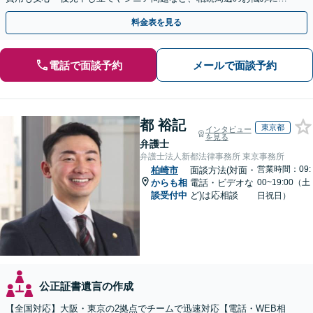
対処可能」【WEB面談対応】
料金表を見る
電話で面談予約
メールで面談予約
都 裕記
東京都
インタビュー
を見る
弁護士
弁護士法人新都法律事務所 東京事務所
営業時間：09:
柏崎市
面談方法(対面・
からも相
電話・ビデオな
00~19:00（土
談受付中
ど)は応相談
日祝日）
公正証書遺言の作成
【全国対応】大阪・東京の2拠点でチームで迅速対応【電話・WEB相