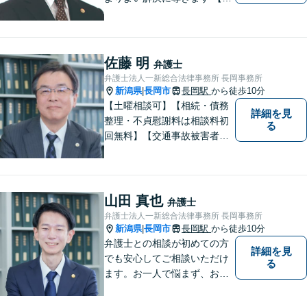
通事故被害者の方は相談料無
料（弁護士費用特約利用の場
合は除く）】【相続・債務整
理・労災・不貞慰謝料は相談
佐藤 明
弁護士
料初回無料】【土曜相談可】
弁護士法人一新総合法律事務所 長岡事務所
新潟県
長岡市
長岡駅
から徒歩10分
|
【土曜相談可】【相続・債務
詳細を見
整理・不貞慰謝料は相談料初
る
回無料】【交通事故被害者の
方は相談料無料（弁護士費用
特約利用の場合は除く）】依
頼者の話によく耳を傾け、全
体を把握し、真の利益を追及
山田 真也
弁護士
します
弁護士法人一新総合法律事務所 長岡事務所
新潟県
長岡市
長岡駅
から徒歩10分
|
弁護士との相談が初めての方
詳細を見
でも安心してご相談いただけ
る
ます。お一人で悩まず、お気
軽にご相談ください。【土曜
相談可】【相続・債務整理・