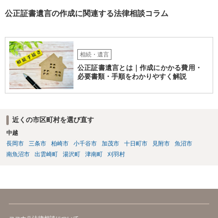
公正証書遺言の作成に関連する法律相談コラム
相続・遺言
公正証書遺言とは｜作成にかかる費用・
必要書類・手順をわかりやすく解説
近くの市区町村を選び直す
中越
長岡市
三条市
柏崎市
小千谷市
加茂市
十日町市
見附市
魚沼市
南魚沼市
出雲崎町
湯沢町
津南町
刈羽村