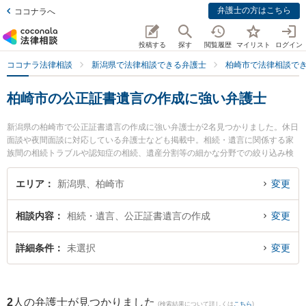
弁護士の方はこちら
ココナラへ
投稿する
探す
閲覧履歴
マイリスト
ログイン
ココナラ法律相談
新潟県で法律相談できる弁護士
柏崎市で法律相談で
柏崎市の公正証書遺言の作成に強い弁護士
新潟県の柏崎市で公正証書遺言の作成に強い弁護士が2名見つかりました。休日
面談や夜間面談に対応している弁護士なども掲載中。相続・遺言に関係する家
族間の相続トラブルや認知症の相続、遺産分割等の細かな分野での絞り込み検
索もでき便利です。特に関矢法律事務所の関矢 聡史弁護士や柏崎きぼう法律事
務所の田才 淳一弁護士のプロフィール情報や弁護士費用、強みなどが注目され
エリア
新潟県、柏崎市
変更
ています。『柏崎市で土日や夜間に発生した公正証書遺言の作成のトラブルを
今すぐに弁護士に相談したい』『公正証書遺言の作成のトラブル解決の実績豊
相談内容
相続・遺言、公正証書遺言の作成
変更
富な近くの弁護士を検索したい』『初回相談無料で公正証書遺言の作成を法律
相談できる柏崎市内の弁護士に相談予約したい』などでお困りの相談者さんに
おすすめです。
詳細条件
未選択
変更
2
人の弁護士が見つかりました
(検索結果について詳しくは
こちら
)