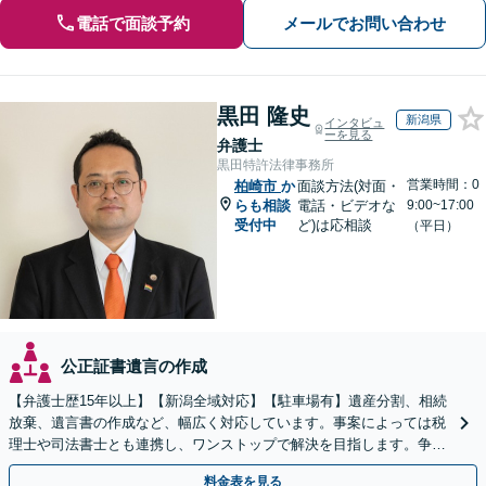
電話で面談予約
メールでお問い合わせ
黒田 隆史
新潟県
インタビュ
ーを見る
弁護士
黒田特許法律事務所
営業時間：0
柏崎市
か
面談方法(対面・
らも相談
電話・ビデオな
9:00~17:00
受付中
ど)は応相談
（平日）
公正証書遺言の作成
【弁護士歴15年以上】【新潟全域対応】【駐車場有】遺産分割、相続
放棄、遺言書の作成など、幅広く対応しています。事案によっては税
理士や司法書士とも連携し、ワンストップで解決を目指します。争い
を防ぐためにもぜひご相談ください。【分割払い可】
料金表を見る