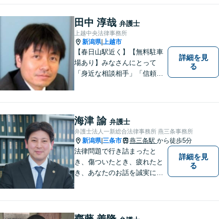
不貞慰謝料は相談料初回無
料】【交通事故被害者の方は
田中 淳哉
弁護士
相談料無料（弁護士費用特約
上越中央法律事務所
利用の場合は除く）】
新潟県
上越市
|
【春日山駅近く】【無料駐車
詳細を見
場あり】みなさんにとって
る
「身近な相談相手」「信頼で
きるパートナー」になりま
す。【地域に根ざした弁護
士】相談にいらっしゃるお一
人お一人の不安や悩みをしっ
海津 諭
弁護士
かり受け止め、丁寧な対応を
弁護士法人一新総合法律事務所 燕三条事務所
心がけます。お気軽にご相談
新潟県
三条市
燕三条駅
から徒歩5分
|
ください。
法律問題で行き詰まったと
詳細を見
き、傷ついたとき、疲れたと
る
き、あなたのお話を誠実にお
聞きします【相続・債務整
理・不貞慰謝料は相談料初回
無料】【土曜相談可】
齊藤 善隆