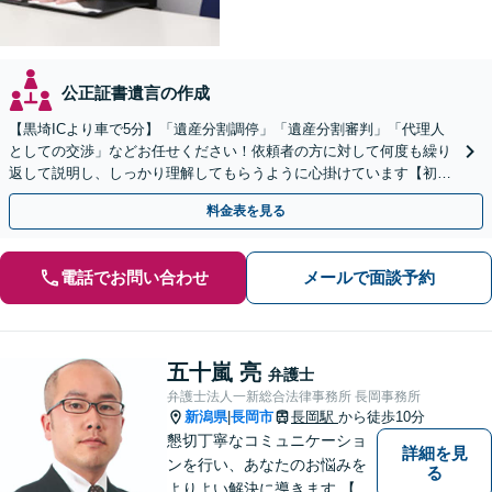
公正証書遺言の作成
【黒埼ICより車で5分】「遺産分割調停」「遺産分割審判」「代理人
としての交渉」などお任せください！依頼者の方に対して何度も繰り
返して説明し、しっかり理解してもらうように心掛けています【初回
相談は無料】
料金表を見る
電話でお問い合わせ
メールで面談予約
五十嵐 亮
弁護士
弁護士法人一新総合法律事務所 長岡事務所
新潟県
長岡市
長岡駅
から徒歩10分
|
懇切丁寧なコミュニケーショ
詳細を見
ンを行い、あなたのお悩みを
る
よりよい解決に導きます 【交