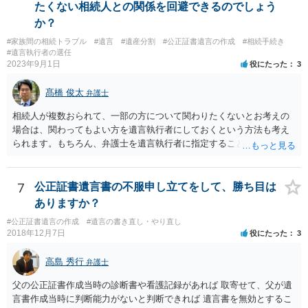
たくない相続人との関係を回避できるのでしょう
か？
#家族間の相続トラブル
#遺言
#遺産分割
#公正証書遺言の作成
#相続手続き
#遺言執行者の選任
2023年9月1日
役にたった
3
髙橋 俊太
弁護士
相続人が複数おられて、一部の方について関わりたくないとお考えの
場合は、関わってもよい方を遺言執行者にしておくという方法も考え
られます。もちろん、弁護士を遺言執行者に指定することもできます
が、（関わってもよい）相続人を遺言執行者に指定しておいて、その
方に再委任の権限を付与しておくという方法もあります。 一度、弁護
士に直接ご相談されることをお勧めいたします。
7
公正証書遺言書の不服申し立てをして、勝ち目は
ありますか？
#公正証書遺言の作成
#遺言の書き直し・やり直し
2018年12月7日
役にたった
3
高島 秀行
弁護士
父の公正証書作成当時の診断書や看護記録があれば 取寄せて、父が遺
言書作成当時に判断能力がないと判断できれば 遺言書を無効とするこ