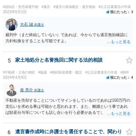
の地域等の弁護士に直接相談してみるのが望ましいように思います。
#認知症・意思疎通不能
#遺言
#遺言の真偽鑑定・遺言無効
#公正証書遺言の作成
【参考】民法 （遺留分侵害額の請求） 第千四十六条 遺留分権利者及
2023年6月2日
役にたった
3
びその承継人は、受遺者（特定財産承継遺言により財産を承継し又は
相続分の指定を受けた相続人を含む。以下この章において同じ。）又
大石 誠
弁護士
は受贈者に対し、遺留分侵害額に相当する金銭の支払を請求すること
裁判中（まだ終結していない）であれば、今からでも遺言無効確認に
ができる。
方針転換をすることも可能ですよ。
5
家土地処分と名誉挽回に関する法的相談
#不動産・土地の相続
#協議
#相続財産調査・鑑定
#公正証書遺言の作成
#調停
2024年4月9日
役にたった
4
泉 亮介
弁護士
不動産を売却することについてサインをしているのであれば150万円の
支払いを求める事は可能かと思われます。また、離婚という事であれ
ば財産分与等についても話し合いを行う必要があるでしょう。 細かい
事情をお伺いする必要もあるかと思われますので、一度お近くの弁護
士事務所へご相談されると良いでしょう。
6
遺言書作成時に弁護士を選任することで、関わり