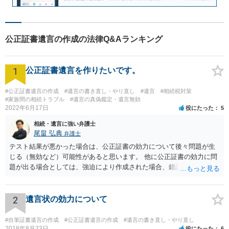
公正証書遺言の作成の法律Q&Aランキング
1
公正証書遺言を作りたいです。
#公正証書遺言の作成
#遺言の書き直し・やり直し
#遺言
#相続税対策
#家族間の相続トラブル
#遺言の真偽鑑定・遺言無効
2022年6月17日
役にたった
5
相続・遺言に強い弁護士
尾畠 弘典
弁護士
テスト結果が悪かった場合は、公正証書の効力について後々問題が生
じる（無効など）可能性があると思います。 他に公正証書の効力に問
題が出る場合としては、強迫により作成された場合、錯誤（勘違い）
の場合などがあります。 遺言の対象となる財産の多寡などにもよりま
すが、弁護士に作成を依頼する場合は、１０～数十万円程度になるケ
ースが多いと思います。 報酬体系は、弁護士ごとに異なりますので一
2
遺言状の効力について
律の基準はありません。
#自筆証書遺言の作成
#公正証書遺言の作成
#遺言の書き直し・やり直し
2018年8月23日
役にたった
6