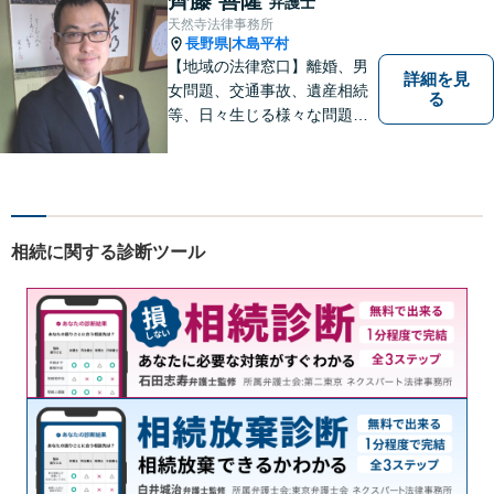
弁護士
天然寺法律事務所
長野県
木島平村
|
【地域の法律窓口】離婚、男
詳細を見
女問題、交通事故、遺産相続
る
等、日々生じる様々な問題に
ついて、相談者の悩みを一緒
に考え、適切な解決を図りま
す。
相続に関する診断ツール