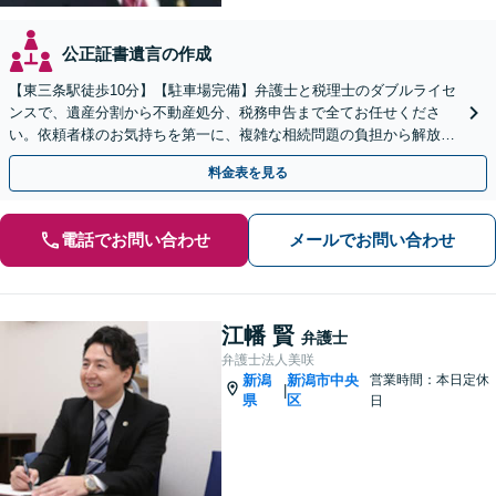
公正証書遺言の作成
【東三条駅徒歩10分】【駐車場完備】弁護士と税理士のダブルライセ
ンスで、遺産分割から不動産処分、税務申告まで全てお任せくださ
い。依頼者様のお気持ちを第一に、複雑な相続問題の負担から解放さ
れ、心からの笑顔を取り戻せるよう尽力します。
料金表を見る
電話でお問い合わせ
メールでお問い合わせ
江幡 賢
弁護士
弁護士法人美咲
新潟
新潟市中央
営業時間：本日定休
|
県
区
日