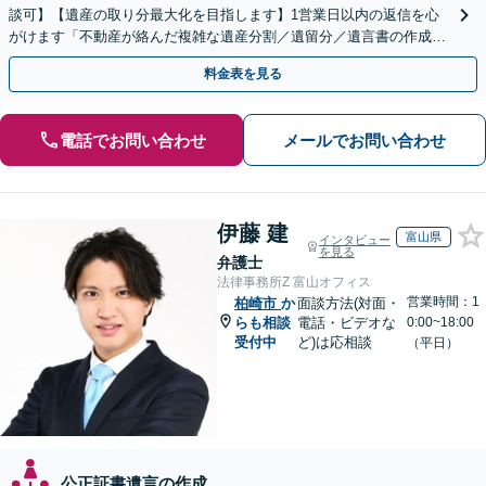
談可】【遺産の取り分最大化を目指します】1営業日以内の返信を心
がけます「不動産が絡んだ複雑な遺産分割／遺留分／遺言書の作成・
執行／事業承継など、お任せください」【休日相談あり】
料金表を見る
電話でお問い合わせ
メールでお問い合わせ
伊藤 建
富山県
インタビュー
を見る
弁護士
法律事務所Z 富山オフィス
営業時間：1
柏崎市
か
面談方法(対面・
らも相談
電話・ビデオな
0:00~18:00
受付中
ど)は応相談
（平日）
公正証書遺言の作成