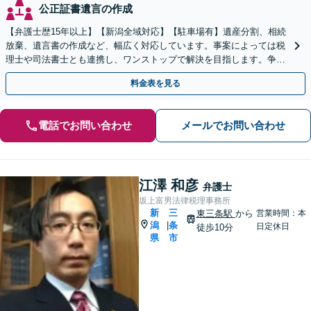
公正証書遺言の作成
【弁護士歴15年以上】【新潟全域対応】【駐車場有】遺産分割、相続
放棄、遺言書の作成など、幅広く対応しています。事案によっては税
理士や司法書士とも連携し、ワンストップで解決を目指します。争い
を防ぐためにもぜひご相談ください。【分割払い可】
料金表を見る
電話でお問い合わせ
メールでお問い合わせ
江澤 和彦
弁護士
坂上富男法律税理事務所
新
三
東三条駅
から
営業時間：本
潟
条
|
日定休日
徒歩10分
県
市