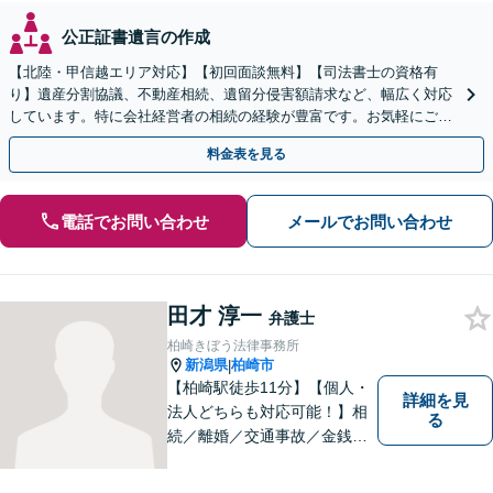
公正証書遺言の作成
【北陸・甲信越エリア対応】【初回面談無料】【司法書士の資格有
り】遺産分割協議、不動産相続、遺留分侵害額請求など、幅広く対応
しています。特に会社経営者の相続の経験が豊富です。お気軽にご相
談ください。【休日・夜間面談可】【オンライン面談可】
料金表を見る
電話でお問い合わせ
メールでお問い合わせ
田才 淳一
弁護士
柏崎きぼう法律事務所
新潟県
柏崎市
|
【柏崎駅徒歩11分】【個人・
詳細を見
法人どちらも対応可能！】相
る
続／離婚／交通事故／金銭ト
ラブルなど、お困りごとがあ
ればすぐにご相談ください！