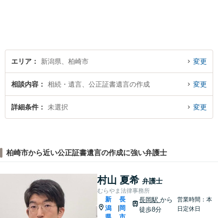
解決方法をわかりやすく説明
し、元の生活に戻っていただ
けるよう尽力します。【地域
の皆様のお力になりたい】
エリア
新潟県、柏崎市
変更
相談内容
相続・遺言、公正証書遺言の作成
変更
詳細条件
未選択
変更
柏崎市から近い公正証書遺言の作成に強い弁護士
村山 夏希
弁護士
むらやま法律事務所
新
長
長岡駅
から
営業時間：本
潟
岡
|
日定休日
徒歩8分
県
市