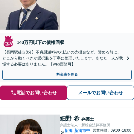
140万円以下の債権回収
【長岡駅徒歩8分】不貞慰謝料や未払いの売掛金など、諦める前に、
どこから動くべきか選択肢を丁寧に整理いたします。あなた一人が我
慢する必要はありません。【web面談可】
料金表を見る
電話でお問い合わせ
メールでお問い合わせ
細野 希
弁護士
弁護士法人一新総合法律事務所
新潟
新潟市中
営業時間：09:00~18:00
|