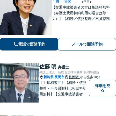
県
央区
（平日）
【交通事故被害者の方は相談料無料
（弁護士費用特約利用の場合は除
く）】【相続／債務整理／不貞慰謝料
請求／労災は初回相談無料！】【労
働・雇用／労働災害は事故直後からサ
ポート！】あなたのお話を丁寧に聞
き、気持ちに寄り添いながら法的サポ
電話で面談予約
メールで面談予約
ートをいたします。
佐藤 明
弁護士
弁護士法人一新総合法律事務所 長岡事務所
新潟県
長岡市
長岡駅
から徒歩10分
|
【土曜相談可】【相続・債務
詳細を見
整理・不貞慰謝料は相談料初
る
回無料】【交通事故被害者の
方は相談料無料（弁護士費用
特約利用の場合は除く）】依
頼者の話によく耳を傾け、全