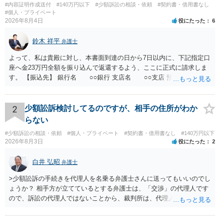
#内容証明作成送付
#140万円以下
#少額訴訟の相談・依頼
#契約書・借用書なし
#個人・プライベート
2026年8月4日
役にたった
6
鈴木 祥平
弁護士
よって、私は貴殿に対し、本書面到達の日から7日以内に、下記指定口
座へ金23万円全額を振り込んで返還するよう、ここに正式に請求しま
す。 【振込先】 銀行名 ○○銀行 支店名 ○○支店 預金種別 普通
口座番号 ○○○○○○○ 口座名義 ○○○○ 万一、上記期限までに返金がな
されない場合には、貴殿には任意に返金する意思がないものと判断
し、やむを得ず、返還金23万円及びこれに対する遅延損害金の支払い
2
少額訟訴検討してるのですが、相手の住所がわか
を求める民事訴訟、支払督促その他必要な法的手続を直ちに講じま
らない
す。 その際には、訴訟に要する費用その他法令上認められる金員につ
#少額訴訟の相談・依頼
#個人・プライベート
#契約書・借用書なし
#140万円以下
いても併せて請求する予定ですので、あらかじめ申し添えます。 本件
2026年8月3日
役にたった
2
は、貴殿自らが契約を解約したことによって生じた返還義務の履行を
求めるものにすぎません。貴殿の仕入先との取引関係や返金時期など
白井 弘昭
弁護士
の内部事情は、私に対する返還義務の発生や履行時期には何ら影響を
及ぼすものではありません。 これ以上、本件の解決を不必要に遅延さ
>少額訟訴の手続きを代理人を名乗る弁護士さんに送ってもいいのでし
せることなく、誠意をもって速やかに返金手続を履行されるよう、強
ょうか？ 相手方が立てているとする弁護士は、「交渉」の代理人です
く求めます。 以上
ので、訴訟の代理人ではないことから、裁判所は、代理人宛ての訴状
を受け取ることは無いと思われます。 なお、交渉段階で代理人が就い
ている場合は、相手方（被告）の住所で訴状を作成提出し、裁判所に