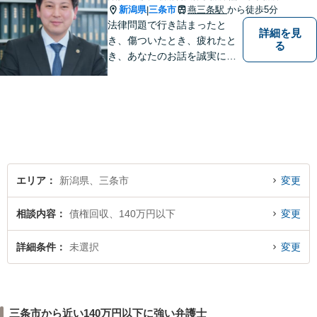
新潟県
三条市
燕三条駅
から徒歩5分
|
法律問題で行き詰まったと
詳細を見
き、傷ついたとき、疲れたと
る
き、あなたのお話を誠実にお
聞きします【相続・債務整
理・不貞慰謝料は相談料初回
無料】【土曜相談可】
エリア
新潟県、三条市
変更
相談内容
債権回収、140万円以下
変更
詳細条件
未選択
変更
三条市から近い140万円以下に強い弁護士