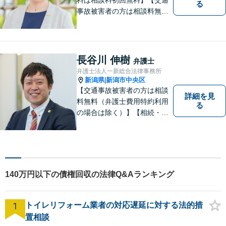
る
事故被害者の方は相談料無料
（弁護士費用特約利用の場合
は除く）】【土曜相談可】
「しんなら強い」弁護士にな
るため日々研鑽を積んでいま
長谷川 伸樹
弁護士
す
弁護士法人一新総合法律事務所
新潟県
新潟市中央区
|
【交通事故被害者の方は相談
詳細を見
料無料（弁護士費用特約利用
る
の場合は除く）】【相続・債
務整理・労災・不貞慰謝料は
相談料初回無料】【土曜相談
可】あなたのパートナーとし
てお力になります
140万円以下の債権回収の法律Q&Aランキング
1
トイレリフォーム業者の対応遅延に対する法的措
置相談