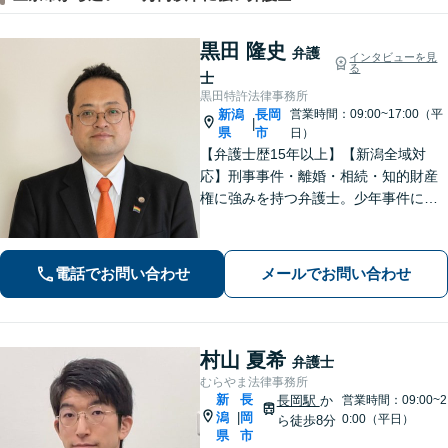
黒田 隆史
弁護
インタビューを見
る
士
黒田特許法律事務所
新潟
長岡
営業時間：09:00~17:00（平
|
県
市
日）
【弁護士歴15年以上】【新潟全域対
応】刑事事件・離婚・相続・知的財産
権に強みを持つ弁護士。少年事件にも
積極的に取り組んでいます。LGBTs関
連事件にも精通しております。地域の
みなさまのお力になれるよう問題解決
電話でお問い合わせ
メールでお問い合わせ
に努めますので、お気軽にご相談くだ
さい。
村山 夏希
弁護士
むらやま法律事務所
新
長
長岡駅
か
営業時間：09:00~2
潟
岡
|
0:00（平日）
ら徒歩8分
県
市