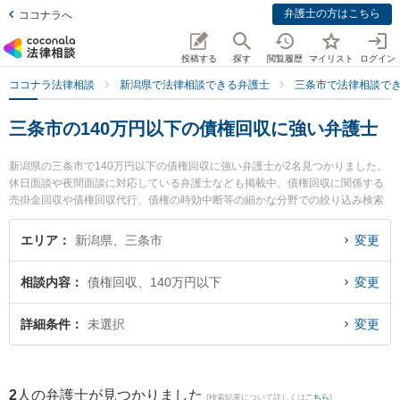
弁護士の方はこちら
ココナラへ
投稿する
探す
閲覧履歴
マイリスト
ログイン
ココナラ法律相談
新潟県で法律相談できる弁護士
三条市で法律相談で
三条市の140万円以下の債権回収に強い弁護士
新潟県の三条市で140万円以下の債権回収に強い弁護士が2名見つかりました。
休日面談や夜間面談に対応している弁護士なども掲載中。債権回収に関係する
売掛金回収や債権回収代行、債権の時効中断等の細かな分野での絞り込み検索
もでき便利です。特に坂上富男法律税理事務所の江澤 和彦弁護士や弁護士法人
一新総合法律事務所 燕三条事務所の海津 諭弁護士のプロフィール情報や弁護士
エリア
新潟県、三条市
変更
費用、強みなどが注目されています。『三条市で土日や夜間に発生した140万
円以下の債権回収のトラブルを今すぐに弁護士に相談したい』『140万円以下
相談内容
債権回収、140万円以下
変更
の債権回収のトラブル解決の実績豊富な近くの弁護士を検索したい』『初回相
談無料で140万円以下の債権回収を法律相談できる三条市内の弁護士に相談予
約したい』などでお困りの相談者さんにおすすめです。
詳細条件
未選択
変更
2
人の弁護士が見つかりました
(検索結果について詳しくは
こちら
)