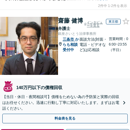
2件中 1-2件を表示
齋藤 健博
東京都
インタビュ
ーを見る
弁護士
銀座さいとう法律事務所
営業時間：0
三条市
か
面談方法(対面・
らも相談
電話・ビデオな
6:00~23:55
受付中
ど)は応相談
（平日）
140万円以下の債権回収
【当日・休日・夜間相談可】債権をためない為の予防策と実際の回収
はお任せください。迅速に行動し丁寧に対応いたします。まずはお電
話ください。
料金表を見る