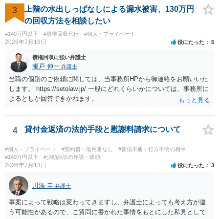
代理人が就いていたことを知らせると（訴状の記載内容から明らかな
3
上階の水出しっぱなしによる漏水被害、130万円
場合も）、裁判所が当該代理人弁護士に事前連絡し、引き続き訴訟も
の回収方法を相談したい
受任するかを聞いたうえで、受任の意志が明らかになったところで、
#140万円以下
#債権回収代行
#個人・プライベート
直接被告に送達するのではなく、代理人に訴状の受領を促すこともあ
2026年7月16日
役にたった
5
ります。 ラインのやり取りでしか証拠がないと、実際の本人性が明ら
かではありません。もちろん弁護士（２０万円の請求で代理人弁護士
債権回収に強い弁護士
に委任するかも疑わしいのですが）も住所は明らかにしないでしょ
瀬戸 伸一
弁護士
う。 何か本人を示す事実（振込先などの情報）から、相手の住所等の
当職の個別のご依頼に関しては、当事務所HPから御連絡をお願いいた
情報を割り出していくしかないように思えます。 以上、ご参考まで。
します。 https://setolaw.jp/ 一般にどれくらいかについては、事務所に
よるとしか回答できかねます。
4
貸付金返済の法的手段と慰謝料請求について
#個人・プライベート
#契約書・借用書なし
#音信不通・行方不明の相手
#140万円以下
#少額訴訟の相談・依頼
2026年7月13日
役にたった
3
川添 圭
弁護士
事案によって戦略は変わってきますし、弁護士によっても考え方が違
う可能性があるので、ご質問に書かれた事情をもとにした私見として