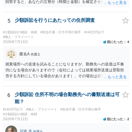
回答すると、あなたの立替分（時期と金額）を確定させた上で、淡々
と訴訟提起する方がよい事案ではないかと思料します。支払督促だ
と、もし異議申立てがなされる可能性が高そうであれば時間の浪費
（通常訴訟へ移行する日数分空転する）になりますし、支払督促及び
5
少額訴訟を行うにあたっての住所調査
その異議後の通常訴訟は相手方の住所地が管轄裁判所になるため（特
に相手方が遠方である場合は）対応が面倒な場合があるからです。相
#少額訴訟の相談・依頼
#音信不通・行方不明の相手
#140万円以下
手方の主張については、和解で減額を考慮すればよいと思います。 な
#個人・プライベート
2026年7月13日
役にたった
4
お、残念ながら、「連絡も返ってこず、返済の目処も立たずで精神的
ダメージが大きく」という理由では、慰謝料請求は通常は認められま
匿名A
せん。
弁護士
就業場所への送達を試みることになりますが、勤務先への送達は不奏
功になる場合がありますので（会社によっては就業場所送達は受取拒
否する方針にしている場合があります）、その場合は自宅の住所調査
が必要になるでしょう。
6
少額訴訟 住所不明の場合勤務先への書類送達は可
能？
#140万円以下
#個人・プライベート
#音信不通・行方不明の相手
#少額訴訟の相談・依頼
2026年7月12日
役にたった
2
川添 圭
弁護士