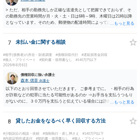
> ただ、相手の勤務先しか正確な送達先として把握できておらず、そ
の勤務先の営業時間が月・火・土・日は6時～9時、木曜日は21時以降
となっています。そのため、郵便物の配達時間によっては受け取りが
難しい可能性があります。 営業時間を具体的に明らかにして、早朝・
夜間の送達を上申するのが基本になりますが、感覚的には郵便局を動
かすには早すぎるので執行官送達を申し立てる必要があるかもしれま
7
未払い金に関する相談
せん。裁判所としては（あまりに特殊すぎて）就業場所送達を認めな
い可能性もありますし、執行官送達には費用もかかりますので、まず
#相手(債務者)の所在・財産調査
#債権回収代行
#遅延損害金回収
は裁判所へ相談した方がよいと思います。
#個人・プライベート
#契約書・借用書なし
#140万円以下
2026年8月6日
債権回収に強い弁護士
森本 偲音
弁護士
以下のとおり回答させていただきます。 ご参考までに。 ・相手の行為
が詐欺などの犯罪に当たる可能性があるのか ⇒お手当を支払うつもり
がないのに、３０万円を支払うと伝えている場合には詐欺罪に該当す
る可能性があります。 ・未払い金を回収するためにどのような法的手
段が取れるのか ⇒契約に基づく履行請求として３０万円を請求するこ
とが考えられますが、 パパ活の契約は、売春防止法に抵触する契約
8
貸したお金をなるべく早く回収する方法
であるため、公序良俗に反する契約として 民法上無効（民法９０
条）となるため、相手方に請求できない可能性が高いです。 ・相手の
#少額訴訟の相談・依頼
#強制執行・差し押さえ
#140万円以下
氏名や住所が分からない状態でも対応可能なのか ⇒訴訟等の裁判上の
#内容証明作成送付
#契約書・借用書なし
#個人・プライベート