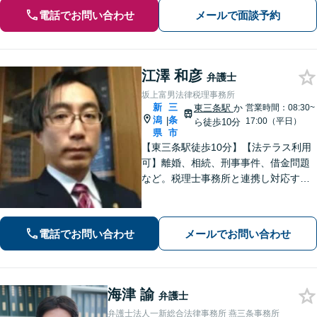
電話でお問い合わせ
メールで面談予約
江澤 和彦
弁護士
坂上富男法律税理事務所
新
三
東三条駅
か
営業時間：08:30~
潟
条
|
17:00（平日）
ら徒歩10分
県
市
【東三条駅徒歩10分】【法テラス利用
可】離婚、相続、刑事事件、借金問題
など。税理士事務所と連携し対応する
ことも可能です。ご依頼者さまのお悩
みが解決できるよう尽力いたします。
まずはお気軽にご相談ください【休
電話でお問い合わせ
メールでお問い合わせ
日・夜間相談可】
海津 諭
弁護士
弁護士法人一新総合法律事務所 燕三条事務所