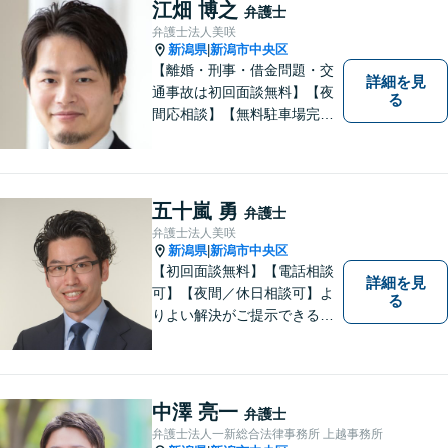
体を把握し、真の利益を追及
江畑 博之
弁護士
します
弁護士法人美咲
新潟県
新潟市中央区
|
【離婚・刑事・借金問題・交
詳細を見
通事故は初回面談無料】【夜
る
間応相談】【無料駐車場完
備】明確かつリーズナブルな
料金をご提案。難しい法律用
語も丁寧に解説いたします。
個人の方も法人の方も、お気
五十嵐 勇
弁護士
軽にご相談ください。
弁護士法人美咲
新潟県
新潟市中央区
|
【初回面談無料】【電話相談
詳細を見
可】【夜間／休日相談可】よ
る
りよい解決がご提示できるよ
う、全力でサポートさせてい
ただきます。お困りの方は、
お気軽にご相談ください。
中澤 亮一
弁護士
弁護士法人一新総合法律事務所 上越事務所