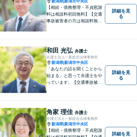
新潟県
新潟市中央区
|
【相続・債務整理・不貞慰謝
詳細を見
料は相談料初回無料】【交通
る
事故被害者の方は相談料無料
（弁護士費用特約利用の場合
は除く）】気軽に相談してい
ただける弁護士になりたいと
思っています。
和田 光弘
弁護士
弁護士法人一新総合法律事務所
新潟県
新潟市中央区
|
「あなたの話を聞くことから
詳細を見
始まる」と思って弁護士をや
る
っています。【交通事故被害
者の方は相談料無料（弁護士
費用特約利用の場合は除
く）】【相続・債務整理・労
災・不貞慰謝料は相談料初回
角家 理佳
弁護士
無料】【顧問先企業300社以
弁護士法人一新総合法律事務所
上】
新潟県
新潟市中央区
|
【相続・債務整理・不貞慰謝
詳細を見
料は相談料初回無料】【交通