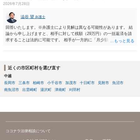
2026年7月28日
手続を利用する場合には、原則として相手方の住所・氏名を把握して
いる必要があります。
澁谷 望
弁護士
回答いたします。※弁護士により見解は異なる可能性があります。 結
論から申し上げますと、相手に対して残額（29万円）の一括返済を請
求することは法的に可能です。 相手が一方的に「月少額ずつ返す」と
言ってきたとしても、あなたが同意していない以上、分割払いの合意
は成立していません。当初の返済期日も過ぎているため、一括返済を
求める権利があります。 具体的には、以下の手順で進めるのが効果的
です。 分割拒否と一括請求の通知：PayPayのメッセージ等で「分割
近くの市区町村を選び直す
払いには同意していないため、残額の一括払いを求める」旨を明確に
中越
伝えます。 相手の本名・住所の確認：応じない場合に法的手段（少額
長岡市
三条市
柏崎市
小千谷市
加茂市
十日町市
見附市
魚沼市
訴訟など）をとるには、相手の身元が必要です。分からない場合は、
まず本名や住所の特定を進めてください。 相手が購入した高額商品
南魚沼市
出雲崎町
湯沢町
津南町
刈羽村
（Switch2等）の事実も踏まえ、応じない場合は法的措置を辞さない姿
勢で交渉に臨むのが現実的かと思います。
ココナラ法律相談について