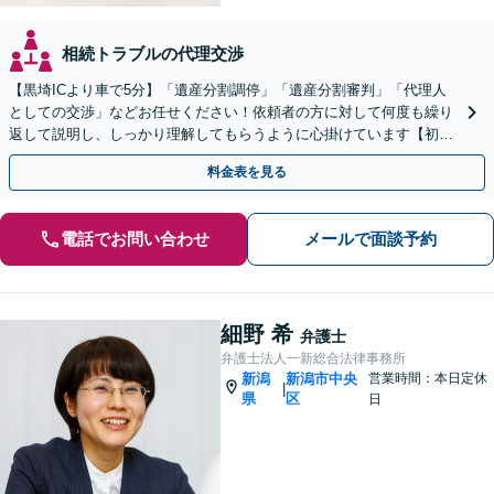
相続トラブルの代理交渉
【黒埼ICより車で5分】「遺産分割調停」「遺産分割審判」「代理人
としての交渉」などお任せください！依頼者の方に対して何度も繰り
返して説明し、しっかり理解してもらうように心掛けています【初回
相談は無料】
料金表を見る
電話でお問い合わせ
メールで面談予約
細野 希
弁護士
弁護士法人一新総合法律事務所
新潟
新潟市中央
営業時間：本日定休
|
県
区
日