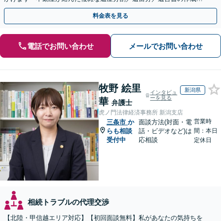
執行／事業承継など、お任せください」【休日相談あり】
料金表を見る
電話でお問い合わせ
メールでお問い合わせ
牧野 絵里
新潟県
インタビュ
ーを見る
華
弁護士
虎ノ門法律経済事務所 新潟支店
営業時
三条市
か
面談方法(対面・電
らも相談
話・ビデオなど)は
間：本日
受付中
応相談
定休日
相続トラブルの代理交渉
【北陸・甲信越エリア対応】【初回面談無料】私があなたの気持ちを