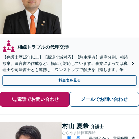
相続トラブルの代理交渉
【弁護士歴15年以上】【新潟全域対応】【駐車場有】遺産分割、相続
放棄、遺言書の作成など、幅広く対応しています。事案によっては税
理士や司法書士とも連携し、ワンストップで解決を目指します。争い
を防ぐためにもぜひご相談ください。【分割払い可】
料金表を見る
電話でお問い合わせ
メールでお問い合わせ
村山 夏希
弁護士
むらやま法律事務所
新
長
長岡駅
から
営業時間：本