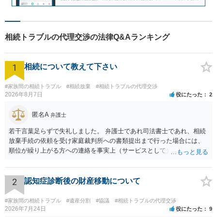
相続トラブルの代理交渉の法律Q&Aランキング
1
相続について教えて下さい
#家族間の相続トラブル
#相続放棄
#相続トラブルの代理交渉
2026年8月7日
役にたった
2
匿名A
弁護士
若干言葉足らずで失礼しました。 弁護士であれ司法書士であれ、相続
放棄手続の依頼を受け家庭裁判所への書類提出まで行った場合には、
順位が繰り上がる方への連絡を事実上（サービスとして）行うことは
あります。その「連絡」だけを弁護士が業務としてお受けすることは
できない、という意味でした。
2
認知症診断後の財産移動について
#家族間の相続トラブル
#遺産分割
#協議
#相続トラブルの代理交渉
2026年7月24日
役にたった
9