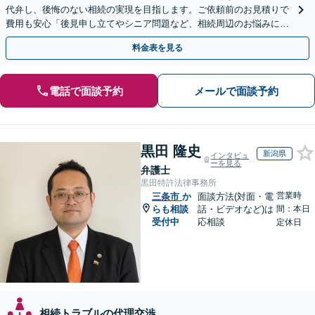
代弁し、後悔のない相続の実現を目指します。ご依頼前のお見積りで
費用も安心「後見申し立てやシニア問題など、相続周辺のお悩みにも
対処可能」【WEB面談対応】
料金表を見る
電話で面談予約
メールで面談予約
黒田 隆史
新潟県
インタビュ
ーを見る
弁護士
黒田特許法律事務所
営業時
三条市
か
面談方法(対面・電
らも相談
話・ビデオなど)は
間：本日
受付中
応相談
定休日
相続トラブルの代理交渉