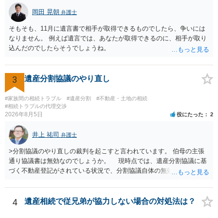
岡田 晃朝
弁護士
そもそも、11月に遺言書で相手が取得できるものでしたら、争いには
なりません。 例えば遺言では、あなたが取得できるのに、相手が取り
込んだのでしたらそうでしょうね。
3
遺産分割協議のやり直し
#家族間の相続トラブル
#遺産分割
#不動産・土地の相続
#相続トラブルの代理交渉
2026年8月5日
役にたった
2
井上 祐司
弁護士
>分割協議のやり直しの裁判を起こすと言われています。 伯母の主張
通り協議書は無効なのでしょうか。 現時点では、遺産分割協議に基
づく不動産登記がされている状況で、分割協議自体の無効を裁判所が
認めたわけではないので、分割協議の効力に影響はありません。 先
方の訴訟の主張及び立証次第ですが、 ・御祖母様の認知能力に関する
医師の意見書、筆跡鑑定 が提出されればその効力が否定される可能性
4
遺産相続で従兄弟が協力しない場合の対処法は？
はありますが、 ・伯母様自身が分割協議に加わっていること ・御祖母