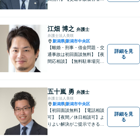
方は相談料無料（弁護士費用
特約利用の場合は除く）】依
頼者の話によく耳を傾け、全
体を把握し、真の利益を追及
江畑 博之
弁護士
します
弁護士法人美咲
新潟県
新潟市中央区
|
【離婚・刑事・借金問題・交
詳細を見
通事故は初回面談無料】【夜
る
間応相談】【無料駐車場完
備】明確かつリーズナブルな
料金をご提案。難しい法律用
語も丁寧に解説いたします。
個人の方も法人の方も、お気
五十嵐 勇
弁護士
軽にご相談ください。
弁護士法人美咲
新潟県
新潟市中央区
|
【初回面談無料】【電話相談
詳細を見
可】【夜間／休日相談可】よ
る
りよい解決がご提示できるよ
う、全力でサポートさせてい
ただきます。お困りの方は、