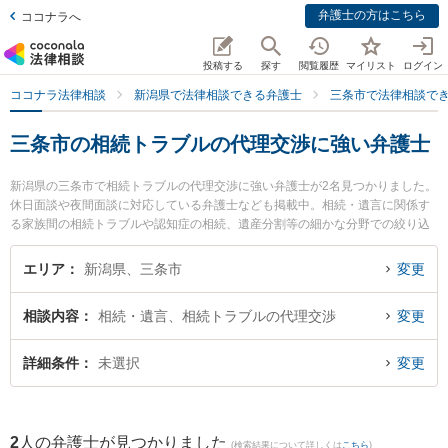
弁護士の方はこちら
ココナラへ
投稿する
探す
閲覧履歴
マイリスト
ログイン
ココナラ法律相談
新潟県で法律相談できる弁護士
三条市で法律相談で
三条市の相続トラブルの代理交渉に強い弁護士
新潟県の三条市で相続トラブルの代理交渉に強い弁護士が2名見つかりました。
休日面談や夜間面談に対応している弁護士なども掲載中。相続・遺言に関係す
る家族間の相続トラブルや認知症の相続、遺産分割等の細かな分野での絞り込
み検索もでき便利です。特に坂上富男法律税理事務所の江澤 和彦弁護士や弁護
士法人一新総合法律事務所 燕三条事務所の海津 諭弁護士のプロフィール情報や
エリア
新潟県、三条市
変更
弁護士費用、強みなどが注目されています。『三条市で土日や夜間に発生した
相続トラブルの代理交渉のトラブルを今すぐに弁護士に相談したい』『相続ト
相談内容
相続・遺言、相続トラブルの代理交渉
変更
ラブルの代理交渉のトラブル解決の実績豊富な近くの弁護士を検索したい』
『初回相談無料で相続トラブルの代理交渉を法律相談できる三条市内の弁護士
に相談予約したい』などでお困りの相談者さんにおすすめです。
詳細条件
未選択
変更
2
人の弁護士が見つかりました
(検索結果について詳しくは
こちら
)