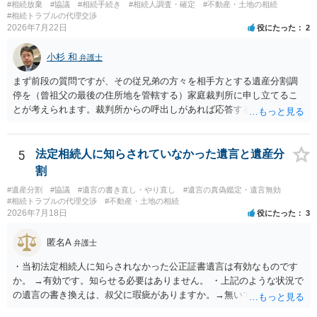
様の意に反する遺産分割協議を行う実益が誰にあったかの立証が困難
#相続放棄
#協議
#相続手続き
#相続人調査・確定
#不動産・土地の相続
であること からすると、実際に遺産分割協議の効力が否定される可能
#相続トラブルの代理交渉
2026年7月22日
役にたった
2
性はそれほど高くない（立証のハードルは非常に高い）ということが
言えると思います。
小杉 和
弁護士
まず前段の質問ですが、その従兄弟の方々を相手方とする遺産分割調
停を（曾祖父の最後の住所地を管轄する）家庭裁判所に申し立てるこ
とが考えられます。裁判所からの呼出しがあれば応答する可能性がま
だあるのではないでしょうか。 後段の質問については、相続放棄は可
能と思われます。時間が思った以上にないので必要書類をてきぱきと
揃える必要があります。その点是非御注意ください。
5
法定相続人に知らされていなかった遺言と遺産分
割
#遺産分割
#協議
#遺言の書き直し・やり直し
#遺言の真偽鑑定・遺言無効
#相続トラブルの代理交渉
#不動産・土地の相続
2026年7月18日
役にたった
3
匿名A
弁護士
・当初法定相続人に知らされなかった公正証書遺言は有効なものです
か。 →有効です。知らせる必要はありません。 ・上記のような状況で
の遺言の書き換えは、叔父に瑕疵がありますか。→無いです。 ・分割
する場合の比率は、現状で、客観的に見てどの程度が妥当と考えられ