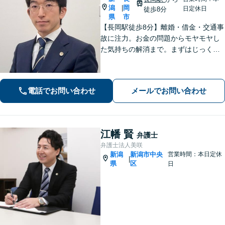
潟
岡
|
日定休日
徒歩8分
県
市
【長岡駅徒歩8分】離婚・借金・交通事
故に注力。お金の問題からモヤモヤし
た気持ちの解消まで。まずはじっくり
お話を伺い、気持ちに寄り添いながら
解決をサポートします。【話しやすさ
を大切に／LINE・オンライン相談可】
電話でお問い合わせ
メールでお問い合わせ
江幡 賢
弁護士
弁護士法人美咲
新潟
新潟市中央
営業時間：本日定休
|
県
区
日