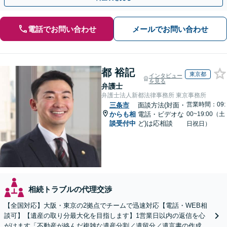
電話でお問い合わせ
メールでお問い合わせ
都 裕記
東京都
インタビュー
を見る
弁護士
弁護士法人新都法律事務所 東京事務所
営業時間：09:
三条市
面談方法(対面・
からも相
電話・ビデオな
00~19:00（土
談受付中
ど)は応相談
日祝日）
相続トラブルの代理交渉
【全国対応】大阪・東京の2拠点でチームで迅速対応【電話・WEB相
談可】【遺産の取り分最大化を目指します】1営業日以内の返信を心
がけます「不動産が絡んだ複雑な遺産分割／遺留分／遺言書の作成・