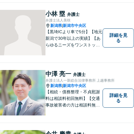
お気軽にご相談ください。
小林 塁
弁護士
弁護士法人美咲
新潟県
新潟市中央区
|
【黒埼ICより車で5分】【地元
詳細を見
新潟で30年以上の実績】【あ
る
らゆるニーズをワンストップ
でサポート】依頼者の方々の
ご要望をしっかりと聞き、そ
れを実現できるよう、最大限
の努力をいたします。
中澤 亮一
弁護士
弁護士法人一新総合法律事務所 上越事務所
新潟県
新潟市中央区
|
【相続・債務整理・不貞慰謝
詳細を見
料は相談料初回無料】【交通
る
事故被害者の方は相談料無料
（弁護士費用特約利用の場合
は除く）】気軽に相談してい
ただける弁護士になりたいと
思っています。
今井 慶貴