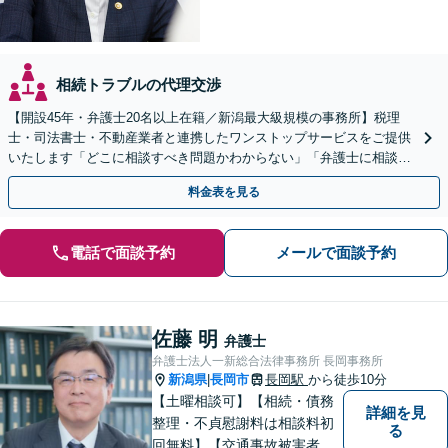
相続トラブルの代理交渉
【開設45年・弁護士20名以上在籍／新潟最大級規模の事務所】税理
士・司法書士・不動産業者と連携したワンストップサービスをご提供
いたします「どこに相談すべき問題かわからない」「弁護士に相談し
て大丈夫か不安」と迷っている方もぜひご相談ください
料金表を見る
電話で面談予約
メールで面談予約
佐藤 明
弁護士
弁護士法人一新総合法律事務所 長岡事務所
新潟県
長岡市
長岡駅
から徒歩10分
|
【土曜相談可】【相続・債務
詳細を見
整理・不貞慰謝料は相談料初
る
回無料】【交通事故被害者の