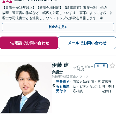
【弁護士歴15年以上】【新潟全域対応】【駐車場有】遺産分割、相続
放棄、遺言書の作成など、幅広く対応しています。事案によっては税
理士や司法書士とも連携し、ワンストップで解決を目指します。争い
を防ぐためにもぜひご相談ください。【分割払い可】
料金表を見る
電話でお問い合わせ
メールでお問い合わせ
伊藤 建
富山県
インタビュー
を見る
弁護士
法律事務所Z 富山オフィス
営業時
三条市
か
面談方法(対面・電
らも相談
話・ビデオなど)は
間：本日
受付中
応相談
定休日