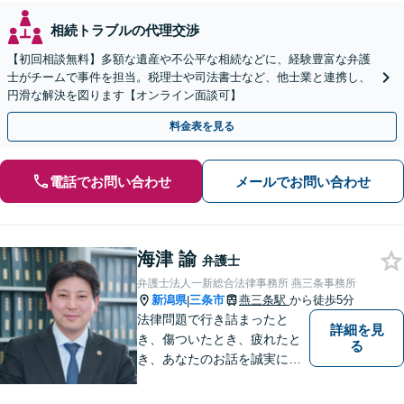
相続トラブルの代理交渉
【初回相談無料】多額な遺産や不公平な相続などに、経験豊富な弁護
士がチームで事件を担当。税理士や司法書士など、他士業と連携し、
円滑な解決を図ります【オンライン面談可】
料金表を見る
電話でお問い合わせ
メールでお問い合わせ
海津 諭
弁護士
弁護士法人一新総合法律事務所 燕三条事務所
新潟県
三条市
燕三条駅
から徒歩5分
|
法律問題で行き詰まったと
詳細を見
き、傷ついたとき、疲れたと
る
き、あなたのお話を誠実にお
聞きします【相続・債務整
理・不貞慰謝料は相談料初回