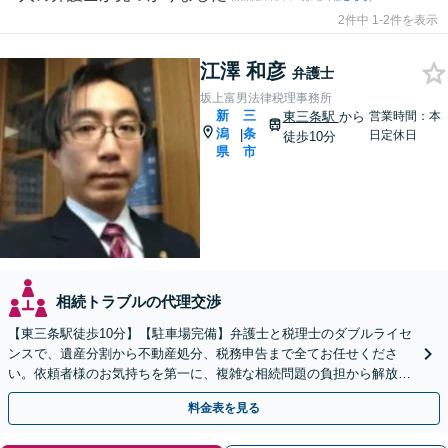
2件中 1-2件を表示
江澤 和彦
弁護士
坂上富男法律税理事務所
新
三
東三条駅
から
営業時間：本
潟
条
|
日定休日
徒歩10分
県
市
相続トラブルの代理交渉
【東三条駅徒歩10分】【駐車場完備】弁護士と税理士のダブルライセ
ンスで、遺産分割から不動産処分、税務申告まで全てお任せくださ
い。依頼者様のお気持ちを第一に、複雑な相続問題の負担から解放さ
れ、心からの笑顔を取り戻せるよう尽力します。
料金表を見る