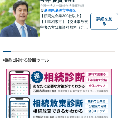
弁護士
弁護士法人一新総合法律事務所
新潟県
新潟市中央区
|
【顧問先企業300社以上】
詳細を見
【土曜相談可】【交通事故被
る
害者の方は相談料無料（弁護
士費用特約利用の場合は除
く）】【相続・債務整理・労
災・不貞慰謝料は相談料初回
無料】
相続に関する診断ツール