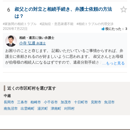
ますか。 →本人が自由に決められますので、どこが妥当とは言えない
です。客観的な基準もありません。 ・できれば穏やかに、分割を拒否
6
叔父との対立と相続手続き、弁護士依頼の方法
することはできますか。 →分割を拒否するということは、遺産はいら
は？
ないということでしょうか。遺言で、受取を指定されててもいらない
#家族間の相続トラブル
#認知症・意思疎通不能
#相続トラブルの代理交渉
と拒否することはできます。理由を説明する必要はありません。
2026年7月22日
役にたった
3
相続・遺言に強い弁護士
小寺 弘通
弁護士
お困りのことと存じます。 記載いただいているご事情からすれば、弁
護士に依頼されるのが好ましいように思われます。 叔父さんとお母様
が伯母様の相続人になるはずですので、遺産分割手続きという形でお
母様の方で弁護士に依頼されるのが良いかと思います。 また、「葬儀
に呼ばれなかったことについて慰謝料を請求する」と言ってこられて
いる部分に関しては、 現状特に訴訟提起等されている訳ではないので
しょうから、こちらから積極的に動く必要はないように見受けられま
近くの市区町村を選び直す
す。 仮に訴訟を起こされるなどした場合には、遺産分割手続きで依頼
中越
される弁護士の方に対応をお願いするのが良いのではないでしょう
長岡市
三条市
柏崎市
小千谷市
加茂市
十日町市
見附市
魚沼市
か。 以上ご参考にしていただければ幸いです。
南魚沼市
出雲崎町
湯沢町
津南町
刈羽村