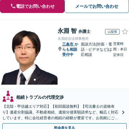
電話でお問い合わせ
メールでお問い合わせ
永淵 智
弁護士
山梨県
永淵総合法律事務所
営業時
三条市
か
面談方法(対面・電
らも相談
話・ビデオなど)は
間：本日
受付中
応相談
定休日
相続トラブルの代理交渉
【北陸・甲信越エリア対応】【初回面談無料】【司法書士の資格有
り】遺産分割協議、不動産相続、遺留分侵害額請求など、幅広く対応
しています。特に会社経営者の相続の経験が豊富です。お気軽にご相
談ください。【休日・夜間面談可】【オンライン面談可】
料金表を見る