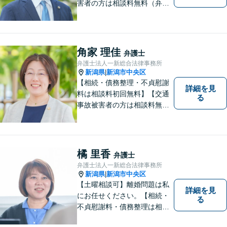
害者の方は相談料無料（弁護
士費用特約利用の場合は除
く）】【相続・債務整理・労
災・不貞慰謝料は相談料初回
無料】
角家 理佳
弁護士
弁護士法人一新総合法律事務所
新潟県
新潟市中央区
|
【相続・債務整理・不貞慰謝
詳細を見
料は相談料初回無料】【交通
る
事故被害者の方は相談料無料
（弁護士費用特約利用の場合
は除く）】【土曜相談可】
「しんなら強い」弁護士にな
るため日々研鑽を積んでいま
橘 里香
弁護士
す
弁護士法人一新総合法律事務所
新潟県
新潟市中央区
|
【土曜相談可】離婚問題は私
詳細を見
にお任せください。【相続・
る
不貞慰謝料・債務整理は相談
料初回無料】【交通事故被害