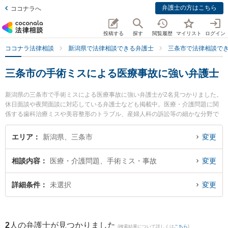
弁護士の方はこちら
ココナラへ
投稿する
探す
閲覧履歴
マイリスト
ログイン
ココナラ法律相談
新潟県で法律相談できる弁護士
三条市で法律相談で
三条市の手術ミスによる医療事故に強い弁護士
新潟県の三条市で手術ミスによる医療事故に強い弁護士が2名見つかりました。
休日面談や夜間面談に対応している弁護士なども掲載中。医療・介護問題に関
係する歯科治療ミスや美容整形のトラブル、産婦人科の訴訟等の細かな分野で
の絞り込み検索もでき便利です。特に坂上富男法律税理事務所の江澤 和彦弁護
士や弁護士法人一新総合法律事務所 燕三条事務所の海津 諭弁護士のプロフィー
エリア
新潟県、三条市
変更
ル情報や弁護士費用、強みなどが注目されています。『三条市で土日や夜間に
発生した手術ミスによる医療事故のトラブルを今すぐに弁護士に相談したい』
相談内容
医療・介護問題、手術ミス・事故
変更
『手術ミスによる医療事故のトラブル解決の実績豊富な近くの弁護士を検索し
たい』『初回相談無料で手術ミスによる医療事故を法律相談できる三条市内の
弁護士に相談予約したい』などでお困りの相談者さんにおすすめです。
詳細条件
未選択
変更
2
人の弁護士が見つかりました
(検索結果について詳しくは
こちら
)