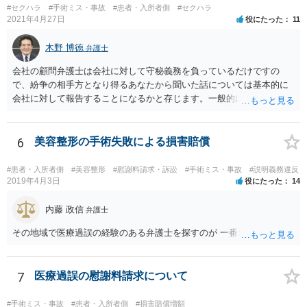
#セクハラ
#手術ミス・事故
#患者・入所者側
#セクハラ
2021年4月27日
役にたった
11
木野 博徳
弁護士
会社の顧問弁護士は会社に対して守秘義務を負っているだけですの
で、紛争の相手方となり得るあなたから聞いた話については基本的に
会社に対して報告することになるかと存じます。一般的に弁護士かぎ
りの話にしてほしいという相手方の要望を受け容れることは状況によ
ってはあるかもしれませんが、相手方に誤解を与える可能性があり、
利益相反の問題が生じうるのでそういった要請は拒絶する場合が大半
6
美容整形の手術失敗による損害賠償
でしょうし、とりわけ今回の状況において弁護士かぎりの話にしてほ
しいという要望を受け容れる弁護士はほとんどいないと思います。 会
#患者・入所者側
#美容整形
#慰謝料請求・訴訟
#手術ミス・事故
#説明義務違反
社内の部署に相談した場合についても通常は会社内で情報共有が図ら
2019年4月3日
役にたった
14
れるでしょうから、結局のところ、関係資料等をまとめて一度弁護士
に相談した上で、事案の見通し等を示してもらい、訴訟するかどうか
内藤 政信
弁護士
を早急に決断された方が良いかと存じます。訴訟提起を選択される場
その地域で医療過誤の経験のある弁護士を探すのが 一番近道だね。
合は、通常、会社が隠蔽のため過去の記録を廃棄すること等を防ぐた
め、弁護士と相談の上、訴え提起前の証拠保全の要否等を検討するこ
とになります。 いずれにせよ、あなたの動きを悟られた場合、少なく
7
医療過誤の慰謝料請求について
とも一般論としては会社が隠蔽工作を行う可能性があるため、慎重な
対応が必要になってくるかと存じます。
#手術ミス・事故
#患者・入所者側
#損害賠償増額