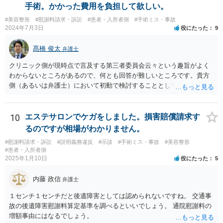
手術。かかった費用を負担して欲しい。
#美容整形
#慰謝料請求・訴訟
#患者・入所者側
#手術ミス・事故
2024年7月3日
役にたった
9
髙橋 俊太
弁護士
クリニック側が現時点で言及する第三者委員会云々という趣旨がよく
わからないところがあるので、何とも回答が難しいところです。貴方
側（あるいは弁護士）において初動で検討することとしては、クリニ
ックから診療記録の入手をすること、緊急入院先の診断内容の確認や
医師意見聴取などが考えられるかと思います。それらを踏まえてクリ
ニック側の過失を肯定できそうであれば、クリニックに対して具体的
10
エステサロンでケガをしました。損害賠償請求す
に損害賠償請求をしていくことになります。
るのですが相場がわかりません。
#慰謝料請求・訴訟
#説明義務違反
#示談
#手術ミス・事故
#美容整形
#患者・入所者側
2025年1月10日
役にたった
5
内藤 政信
弁護士
１センチ１センチだと後遺障害としては認められないですね。 交通事
故の後遺障害慰謝料算定基準を調べるといいでしょう。 通院慰謝料の
増額事由にはなるでしょう。