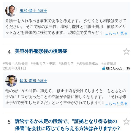
ないということです。 手術のミスの結果，手術前と比べて見た目が著
しく悪くなってしまったとか， 手術のミスの結果，入院期間が延びて
鬼沢 健士
弁護士
しまったとかいう事情があれば， 追加請求が可能な余地があります。
ただし，手術代の返金に応じた際に「これ以上金銭の請求はしませ
弁護士を入れるべき事案であると考えます。 少なくとも相談は受けて
ん」という趣旨の合意をしてしまっていると， 上記の請求は，基本的
ください。 そこで額の妥当性、増額可能性と弁護士費用、依頼のメリ
には困難となります。
ットなどを具体的に検討できます。 現時点で妥当かどうかを即断する
ことを避けた方がいいです。
4
美容外科整形後の後遺症
#患者・入所者側
#手術ミス・事故
#医療ミス
#説明義務違反
#美容整形
2018年3月1日
役にたった
15
鈴木 崇裕
弁護士
他の先生方の回答に加えて、 修正手術を受けてしまうと、もともとの
手術にミスがあったことの立証が余計に難しくなります。 「それは修
正手術で発生したミスだ」という主張がされてしまう可能性があるか
らです。 心身の苦痛はあるでしょうけれども、損害賠償請求などをご
検討なさっているのであれば、修正手術を受けるまえに弁護士に相談
して対応を決めることを強くお勧めいたします。
5
訴訟するか未定の段階で、“証拠となり得る物の
保管”を会社に応じてもらえる方法は在りますか?