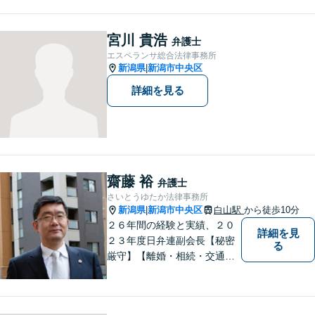
者の方は相談料無料（弁護士
費用特約利用の場合は除
く）】
宮川 貴浩
弁護士
エスペランサ総合法律事務所
新潟県
新潟市中央区
|
詳細を見る
齋藤 裕
弁護士
さいとうゆたか法律事務所
新潟県
新潟市中央区
白山駅
から徒歩10分
|
２６年間の経験と実績、２０
詳細を見
２３年度日弁連副会長【秘密
る
厳守】【離婚・相続・交通事
故・労働事件は初回相談無
料】【土日相談可能】