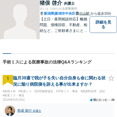
猪俣 啓介
弁護士
さいとうゆたか法律事務所
新潟県
新潟市中央区
白山駅
から徒歩10分
|
【土日・夜間相談対応】離婚
詳細を見
問題、債権回収、不動産、相
る
続など。ご依頼者さまにとっ
てのベストは何かを常に考え
て全力でサポートいたしま
す。難しい専門用語は使わ
ず、わかりやすくご説明しま
す。お気軽にご相談ください
手術ミスによる医療事故の法律Q&Aランキング
【子連れ相談可】
1
臨月39週で我が子を失い自分自身も命に関わる状
況に陥り病院側を訴える事が出来ますか？
#産婦人科
#投薬ミス
#説明義務違反
#手術ミス・事故
#慰謝料請求・訴訟
#検査ミス・事故
2019年9月16日
役にたった
28
馬場 龍行
弁護士