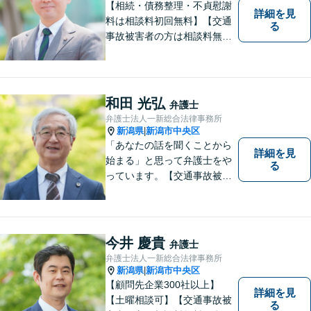
【相続・債務整理・不貞慰謝
詳細を見
料は相談料初回無料】【交通
る
事故被害者の方は相談料無料
（弁護士費用特約利用の場合
は除く）】気軽に相談してい
ただける弁護士になりたいと
思っています。
和田 光弘
弁護士
弁護士法人一新総合法律事務所
新潟県
新潟市中央区
|
「あなたの話を聞くことから
詳細を見
始まる」と思って弁護士をや
る
っています。【交通事故被害
者の方は相談料無料（弁護士
費用特約利用の場合は除
く）】【相続・債務整理・労
災・不貞慰謝料は相談料初回
今井 慶貴
弁護士
無料】【顧問先企業300社以
弁護士法人一新総合法律事務所
上】
新潟県
新潟市中央区
|
【顧問先企業300社以上】
詳細を見
【土曜相談可】【交通事故被
る