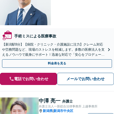
手術ミスによる医療事故
【新潟駅8分】【病院・クリニック・介護施設に注力】クレーム対応
や労務問題など、現場のストレスを軽減します。多数の医療法人を支
えるノウハウで親身にサポート！迅速な対応で「安心をプロデュー
ス」するパートナーとして活躍します！【顧問先80社以上】
料金表を見る
電話でお問い合わせ
メールでお問い合わせ
中澤 亮一
弁護士
弁護士法人一新総合法律事務所 上越事務所
新潟県
新潟市中央区
|