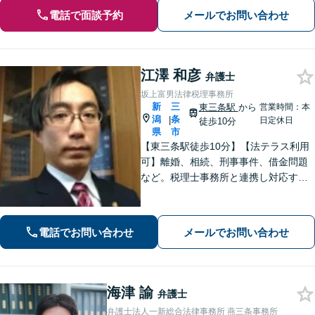
電話で面談予約
メールでお問い合わせ
江澤 和彦
弁護士
坂上富男法律税理事務所
新
三
東三条駅
から
営業時間：本
潟
条
|
日定休日
徒歩10分
県
市
【東三条駅徒歩10分】【法テラス利用
可】離婚、相続、刑事事件、借金問題
など。税理士事務所と連携し対応する
ことも可能です。ご依頼者さまのお悩
みが解決できるよう尽力いたします。
まずはお気軽にご相談ください【休
電話でお問い合わせ
メールでお問い合わせ
日・夜間相談可】
海津 諭
弁護士
弁護士法人一新総合法律事務所 燕三条事務所