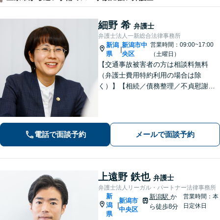
細野 希
弁護士
弁護士法人一新総合法律事務所
新潟
新潟市中
営業時間：09:00~17:00
|
県
央区
（土曜日）
【交通事故被害者の方は相談料無料
（弁護士費用特約利用の場合は除
く）】【相続／債務整理／不貞慰謝料
請求／労災は初回相談無料！】【労
働・雇用／労働災害は事故直後からサ
ポート！】あなたのお話を丁寧に聞
き、気持ちに寄り添いながら法的サポ
電話で面談予約
メールで面談予約
ートをいたします。
上遠野 鉄也
弁護士
弁護士法人リーガル・パートナー法律事務所
新
新潟駅
か
営業時間：本
新潟市
潟
|
日定休日
ら徒歩8分
中央区
県