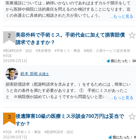
医療過誤については，納得いかないのであればまずカルテ開示をして
から医師や病院に法的責任を問えるのか検討することになります。近
くの弁護士に具体的に相談された方が良いでしょう。
2
美容外科で手術ミス。手術代金に加えて損害賠償
請求できますか？
#慰謝料請求・訴訟
#美容整形
#手術ミス・事故
#病院・介護サービス提供者側
#示談
2018年2月1日
役にたった
16
鈴木 崇裕
弁護士
損害賠償請求（慰謝料請求を含みます。）をするためには，簡単にい
うと次の条件を満たす必要があります。 ① 手術にミスがあったこ
と ※病院側が認めているようですから問題ないと思います。 ② 手
術のミスの「せいで」仕事を休まなければならなくなったこと ③ 手
術のミスの「せいで」マスクが外せなくなったこと ④ 仕事を休まな
ければならなくなった「せいで」休業損害が発生したこと ⑤ マスク
3
後遺障害10級の医療ミス示談金700万円は妥当で
を外せなくなった「せいで」経済的に評価できる精神的な損害が発生
すか？
したこと 「せいで」と強調した点が，内藤先生のご指摘なさる「相当
#示談
#手術ミス・事故
#慰謝料請求・訴訟
因果関係」です。 手術のミスと関係のないことまでは責任追及ができ
2023年3月7日
役にたった
9