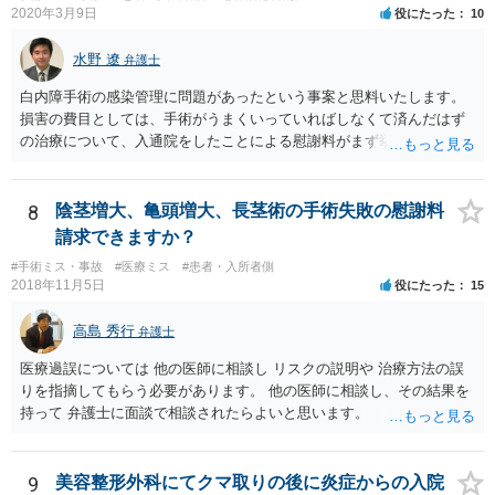
2020年3月9日
役にたった
10
水野 遼
弁護士
白内障手術の感染管理に問題があったという事案と思料いたします。
損害の費目としては、手術がうまくいっていればしなくて済んだはず
の治療について、入通院をしたことによる慰謝料がまず挙げられ、こ
れは入通院の期間に応じて決まります。 また、視力低下などの後遺症
が残った場合には、後遺症についての慰謝料や、逸失利益なども請求
の対象になってきます。 あくまでケースバイケースなので、今回の事
8
陰茎増大、亀頭増大、長茎術の手術失敗の慰謝料
案に必ずしも当てはまるものとは言い切れませんが、過去の裁判例を
請求できますか？
見ると、白内障の手術に失敗して片目の視力がほぼ失われたような事
#手術ミス・事故
#医療ミス
#患者・入所者側
案の場合、800万円程度の慰謝料が認められた事案もあります。 医療
2018年11月5日
役にたった
15
事故の場合、相手が保険を使った対応になることが多いため、交渉を
円滑に進めるためには早期に弁護士委任された方がよいのではないか
高島 秀行
弁護士
と思います。
医療過誤については 他の医師に相談し リスクの説明や 治療方法の誤
りを指摘してもらう必要があります。 他の医師に相談し、その結果を
持って 弁護士に面談で相談されたらよいと思います。
9
美容整形外科にてクマ取りの後に炎症からの入院