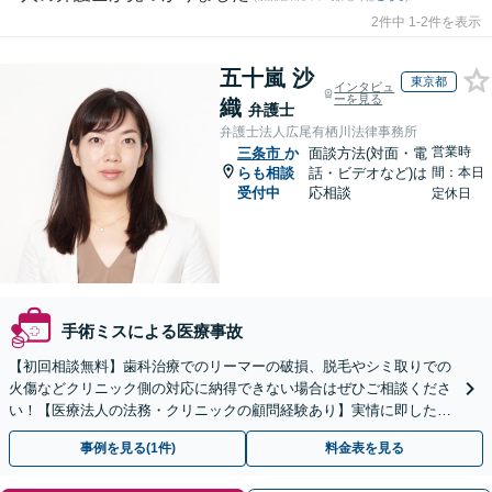
2件中 1-2件を表示
五十嵐 沙
東京都
インタビュ
ーを見る
織
弁護士
弁護士法人広尾有栖川法律事務所
営業時
三条市
か
面談方法(対面・電
らも相談
話・ビデオなど)は
間：本日
受付中
応相談
定休日
手術ミスによる医療事故
【初回相談無料】歯科治療でのリーマーの破損、脱毛やシミ取りでの
火傷などクリニック側の対応に納得できない場合はぜひご相談くださ
い！【医療法人の法務・クリニックの顧問経験あり】実情に即したア
ドバイスで、納得のできるトラブルの解決を目指します。
事例を見る(1件)
料金表を見る