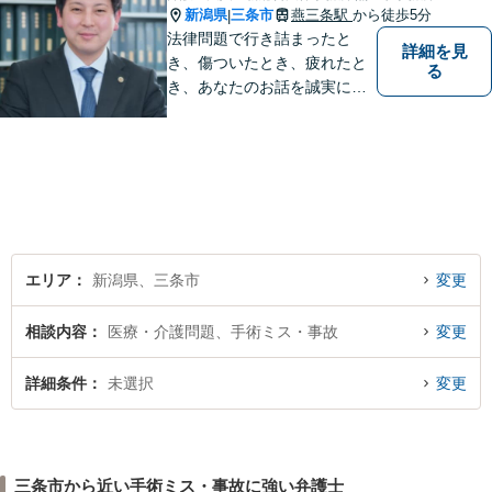
新潟県
三条市
燕三条駅
から徒歩5分
|
法律問題で行き詰まったと
詳細を見
き、傷ついたとき、疲れたと
る
き、あなたのお話を誠実にお
聞きします【相続・債務整
理・不貞慰謝料は相談料初回
無料】【土曜相談可】
エリア
新潟県、三条市
変更
相談内容
医療・介護問題、手術ミス・事故
変更
詳細条件
未選択
変更
三条市から近い手術ミス・事故に強い弁護士