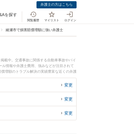
弁護士の方はこちら
&Aを探す
閲覧履歴
マイリスト
ログイン
綾瀬市で損害賠償増額に強い弁護士
も掲載中。交通事故に関係する自動車事故やバイ
ール情報や弁護士費用、強みなどが注目されて
賠償増額のトラブル解決の実績豊富な近くの弁護
の相談者さんにおすすめです。
変更
変更
変更