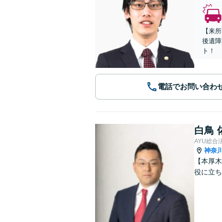
【来所
後遺障
ト！
電話でお問い合わ
白鳥 
AYU総合
神奈
【本厚木
役に立