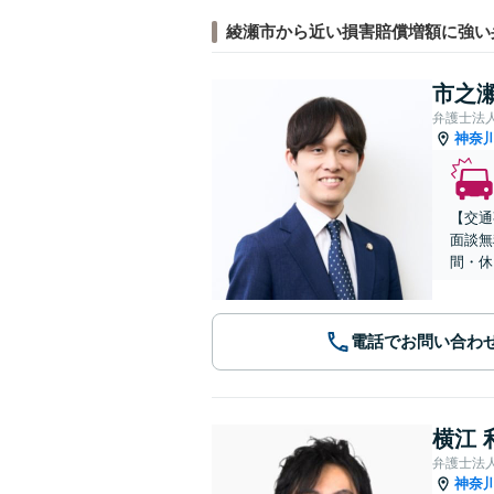
綾瀬市から近い損害賠償増額に強い
市之瀬
弁護士法
神奈
【交通
面談無
間・休
電話でお問い合わ
横江 
弁護士法
神奈