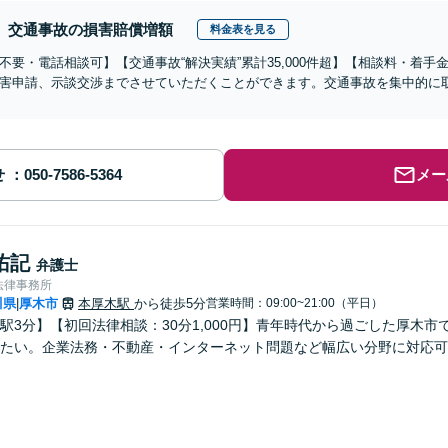
交通事故の損害賠償増額
料金表を見る
不要・電話相談可】【交通事故“解決実績”累計35,000件超】【相談料・着手
害申請、示談交渉までさせていただくことができます。交通事故を集中的に
せ
メー
佑記
弁護士
法律事務所
川県
厚木市
本厚木駅
から徒歩5分
営業時間：09:00~21:00（平日）
|
駅3分】【初回法律相談：30分1,000円】青年時代から過ごした厚木
ちたい。企業法務・不動産・インターネット問題など幅広い分野に対応可