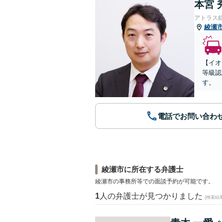
本宮 
アトラス
綾瀬
【イオ
等級認
す。
電話でお問い合わ
綾瀬市に所在する弁護士
綾瀬市の事務所等での面談予約が可能です。
1
人の弁護士が見つかりました
(検索結