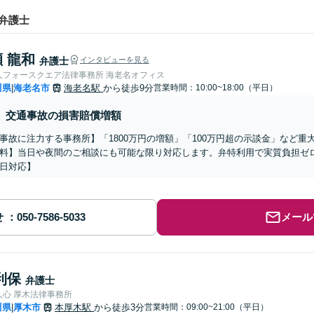
弁護士
 龍和
弁護士
インタビューを見る
人フォースクエア法律事務所 海老名オフィス
川県
海老名市
海老名駅
から徒歩9分
営業時間：10:00~18:00（平日）
|
交通事故の損害賠償増額
事故に注力する事務所】「1800万円の増額」「100万円超の示談金」など
料】当日や夜間のご相談にも可能な限り対応します。弁特利用で実質負担ゼ
日対応】
せ
メール
利保
弁護士
人心 厚木法律事務所
川県
厚木市
本厚木駅
から徒歩3分
営業時間：09:00~21:00（平日）
|