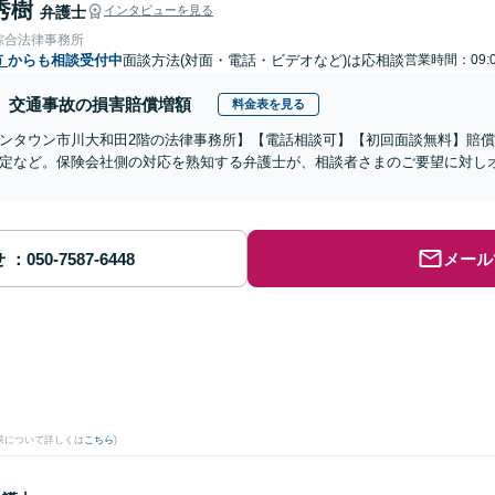
秀樹
弁護士
インタビューを見る
綜合法律事務所
市
からも相談受付中
面談方法(対面・電話・ビデオなど)は応相談
営業時間：09:0
交通事故の損害賠償増額
料金表を見る
ンタウン市川大和田2階の法律事務所】【電話相談可】【初回面談無料】賠
定など。保険会社側の対応を熟知する弁護士が、相談者さまのご要望に対し
せ
メール
果について詳しくは
こちら
)