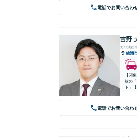
電話でお問い合わ
吉野 
大地法律
綾瀬
【関東
故の「
ト」【
電話でお問い合わ