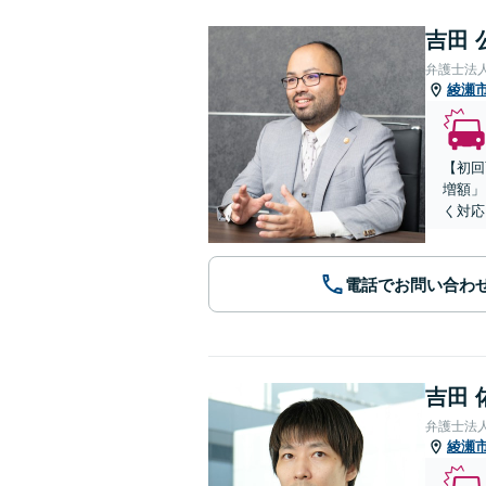
吉田 
弁護士法
綾瀬
【初回
増額」
く対応
電話でお問い合わ
吉田 
弁護士法
綾瀬