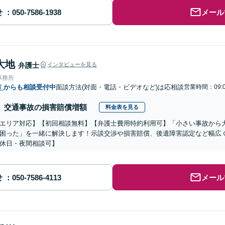
せ
メール
大地
弁護士
インタビューを見る
事務所
市
からも相談受付中
面談方法(対面・電話・ビデオなど)は応相談
営業時間：09:0
交通事故の損害賠償増額
料金表を見る
エリア対応】【初回相談無料】【弁護士費用特約利用可】「小さい事故から
困った」を一緒に解決します！示談交渉や損害賠償、後遺障害認定など幅広
休日・夜間相談可】
せ
メール