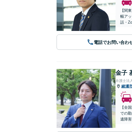
【関東
幅アッ
話・Z
電話でお問い合わ
金子 
弁護士法
綾瀬
【全国
での勤
遺障害