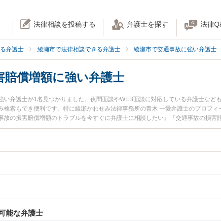
法律相談を投稿する
弁護士を探す
法律Q
る弁護士
綾瀬市で法律相談できる弁護士
綾瀬市で交通事故に強い弁護士
害賠償増額に強い弁護士
強い弁護士が1名見つかりました。夜間面談やWEB面談に対応している弁護士など
み検索もでき便利です。特に綾瀬かわせみ法律事務所の青木 一愛弁護士のプロフィ
事故の損害賠償増額のトラブルを今すぐに弁護士に相談したい』『交通事故の損害
損害賠償増額を法律相談できる綾瀬市内の弁護士に相談予約したい』などでお困り
可能な弁護士