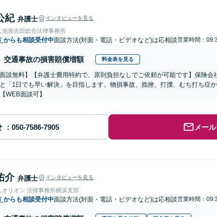
公紀
弁護士
インタビューを見る
人池袋吉田総合法律事務所
市
からも相談受付中
面談方法(対面・電話・ビデオなど)は応相談
営業時間：09:3
交通事故の損害賠償増額
料金表を見る
面談無料】【弁護士費用特約で、原則負担なしでご依頼が可能です】保険会
と「1日でも早い解決」を目指します。物損事故、捻挫、打撲、むち打ち症
【WEB面談可】
せ
メール
佑介
弁護士
インタビューを見る
人オリオン 法律事務所横浜支部
市
からも相談受付中
面談方法(対面・電話・ビデオなど)は応相談
営業時間：09:3