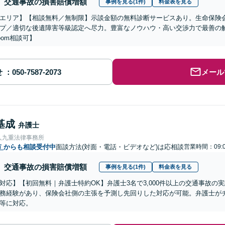
交通事故の損害賠償増額
事例を見る(1件)
料金表を見る
エリア】【相談無料／無制限】示談金額の無料診断サービスあり。生命保険
プ／適切な後遺障害等級認定へ尽力。豊富なノウハウ・高い交渉力で最善の
oom相談可】
せ
メール
基成
弁護士
人九重法律事務所
市
からも相談受付中
面談方法(対面・電話・ビデオなど)は応相談
営業時間：09:0
交通事故の損害賠償増額
事例を見る(1件)
料金表を見る
対応】【初回無料｜弁護士特約OK】弁護士3名で3,000件以上の交通事故の
務経験があり、保険会社側の主張を予測し先回りした対応が可能。弁護士が
等に対応。