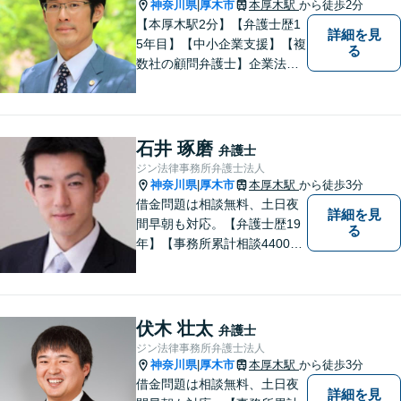
神奈川県
厚木市
本厚木駅
から徒歩2分
|
【本厚木駅2分】【弁護士歴1
詳細を見
5年目】【中小企業支援】【複
る
数社の顧問弁護士】企業法
務…会社法｜契約法務｜企業
間紛争｜会社訴訟｜労務紛争
｜債権回収｜法人破産 || 一
般民事…交通事故｜労働｜不
石井 琢磨
弁護士
動産｜相続｜借金問題
ジン法律事務所弁護士法人
神奈川県
厚木市
本厚木駅
から徒歩3分
|
借金問題は相談無料、土日夜
詳細を見
間早朝も対応。【弁護士歴19
る
年】【事務所累計相談4400件
突破】民事裁判／家事調停・
審判／債務整理／法人破産／
相続／不貞トラブル／離婚／
男女問題
伏木 壮太
弁護士
ジン法律事務所弁護士法人
神奈川県
厚木市
本厚木駅
から徒歩3分
|
借金問題は相談無料、土日夜
詳細を見