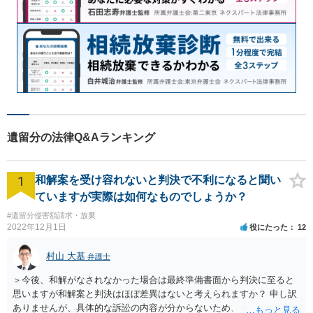
遺留分の法律Q&Aランキング
1
和解案を受け容れないと判決で不利になると聞い
ていますが実際は如何なものでしょうか？
#遺留分侵害額請求・放棄
2022年12月1日
役にたった
12
村山 大基
弁護士
＞今後、和解がなされなかった場合は最終準備書面から判決に至ると
思いますが和解案と判決はほぼ差異はないと考えられますか？ 申し訳
ありませんが、具体的な訴訟の内容が分からないため、 何とも回答が