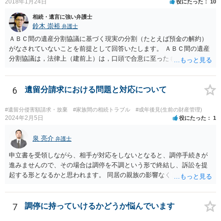
2018年1月24日
役にたった
10
相続・遺言に強い弁護士
鈴木 崇裕
弁護士
ＡＢＣ間の遺産分割協議に基づく現実の分割（たとえば預金の解約）
がなされていないことを前提として回答いたします。 ＡＢＣ間の遺産
分割協議は，法律上（建前上）は，口頭で合意に至ったものであって
も有効です。 しかし，口頭で合意したことを立証する方法がありませ
ん。 また，不動産の名義を移転するためには，遺産分割協議書への署
名捺印を得る必要があります。 したがって，残念ながら，「ＡＢＣ間
6
遺留分請求における問題と対応について
の遺産分割協議が有効に成立している」という前提に基づく主張は困
難と思われます。 「ＡＢＣ間の遺産分割協議は未了のまま，ＡとＢが
#遺留分侵害額請求・放棄
#家族間の相続トラブル
#成年後見(生前の財産管理)
死亡し，二次相続が発生した」という前提に基づいて協議を進める必
2024年2月5日
役にたった
1
要があります。 もちろん，Ｃの立場としては，ＡＢＣ間の遺産分割協
議の内容を前提とした主張をすることが最も有利ですが，ＡＢの相続
泉 亮介
弁護士
人は応じない姿勢を示していることから，実現は困難だと思います。
申立書を受領しながら、相手が対応をしないとなると、調停手続きが
主張としては維持しつつも，現実的な解決方法（遺産分割協議の落と
進みませんので、その場合は調停を不調という形で終結し、訴訟を提
しどころ）としては，譲歩することを甘受しなければならないかもし
起する形となるかと思われます。 同居の親族の影響なく、というのは
れません。
難しいでしょう。ただ、裁判や調停の中では主張等が書面で残るた
め、後からひっくり返すということは難しくなってくるかと思われま
す。 公開相談の場でのご相談については、どうしても限界が出てしま
7
調停に持っていけるかどうか悩んでいます
うため、一度個別にご相談をされることをお勧めいたします。