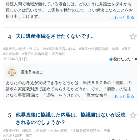
相続人間で地域が離れている場合には、どのように弁護士を探すかも
難しいとは思います。 ご家族で検討の上で、よい解決になることをお
祈り申し上げます。
4
夫に遺産相続をさせたくないです。
#家族間の相続トラブル
#自筆証書遺言の作成
#遺留分侵害額請求・放棄
#遺言
#相続放棄
#遺言の真偽鑑定・遺言無効
2022年3月1日
役にたった
8
匿名B
弁護士
あなたのお考えが実現できるかどうかは、民法８９２条の「廃除」の
請求を家庭裁判所で認めてもらえるかどうか、です。「廃除」の理由
となる事実関係は、「虐待」をうけたか、「重大な侮辱」を受けた
か、推定相続人たる夫に「その他著しい非行」があったか否かです。
「廃除」は遺言でも可能です（民法８９３条）。 弁護士に具体的な事
情を話して相談して、「廃除」が可能か、実際に法律相談を受けるこ
5
他界直後に協議した内容は、協議書はないが反映
とをお勧めします。
されるのでしょうか？
#遺産分割
#協議
#不動産・土地の相続
#遺留分侵害額請求・放棄
#相続人調査・確定