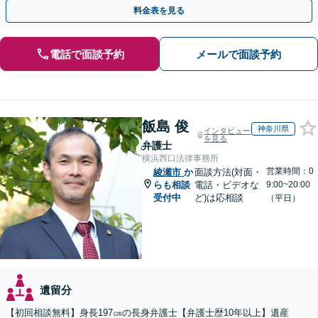
紛争予防をご検討の方も、お気軽にご相談ください。
料金表を見る
電話で面談予約
メールで面談予約
飯島 俊
神奈川県
インタビュー
を見る
弁護士
横浜西口法律事務所
営業時間：0
綾瀬市
か
面談方法(対面・
らも相談
電話・ビデオな
9:00~20:00
受付中
ど)は応相談
（平日）
遺留分
【初回相談無料】身長197㎝の長身弁護士【弁護士歴10年以上】遺産