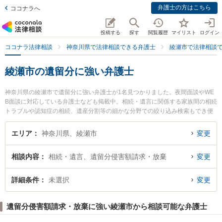
弁護士の方はこちら
ココナラへ
投稿する
探す
閲覧履歴
マイリスト
ログイン
ココナラ法律相談
神奈川県で法律相談できる弁護士
綾瀬市で法律相談
綾瀬市の遺留分に強い弁護士
神奈川県の綾瀬市で遺留分に強い弁護士が1名見つかりました。夜間面談やWE
B面談に対応している弁護士なども掲載中。相続・遺言に関係する家族間の相続
トラブルや認知症の相続、遺産分割等の細かな分野での絞り込み検索もでき便
利です。特に綾瀬かわせみ法律事務所の青木 一愛弁護士のプロフィール情報や
弁護士費用、強みなどが注目されています。『綾瀬市で土日や夜間に発生した
エリア
神奈川県、綾瀬市
変更
遺留分のトラブルを今すぐに弁護士に相談したい』『遺留分のトラブル解決の
実績豊富な近くの弁護士を検索したい』『初回相談無料で遺留分を法律相談で
相談内容
相続・遺言、遺留分侵害額請求・放棄
変更
きる綾瀬市内の弁護士に相談予約したい』などでお困りの相談者さんにおすす
めです。
詳細条件
未選択
変更
遺留分侵害額請求・放棄に強い綾瀬市から相談可能な弁護士