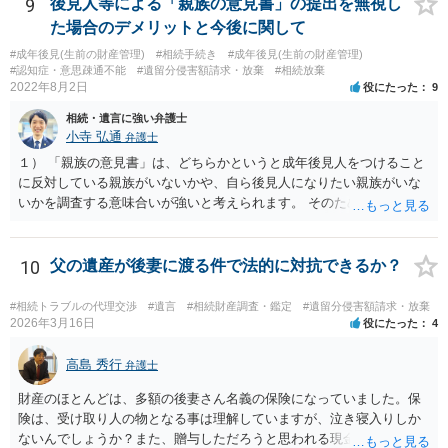
もらう。 ②相談者様はその書面の内容をしっかり確認する。納得でき
9
後見人等による「親族の意見書」の提出を無視し
ない部分があれば、説明を求めたり、修正を求める。 なお、相続に
た場合のデメリットと今後に関して
関してお互いに債権債務がないことを確認する旨を記載してもらいま
#成年後見(生前の財産管理)
#相続手続き
#成年後見(生前の財産管理)
しょう。その記載があれば、相続の件は終了となります。 ③合意書等
#認知症・意思疎通不能
#遺留分侵害額請求・放棄
#相続放棄
が納得できる内容になれば、お互いに署名捺印する。 という流れで
2022年8月2日
役にたった
9
す。 合意書等に署名捺印してもいいか不安があるようでしたら、署名
相続・遺言に強い弁護士
捺印する前に、相談者様も別の弁護士に相談して確認してもらうので
小寺 弘通
弁護士
もいいと思います。 ⑵振込先が弁護士宛であることについて 代理人弁
護士の預り口座を振込先とするのはよくあることです。 問題ないと思
１） 「親族の意見書」は、どちらかというと成年後見人をつけること
います。
に反対している親族がいないかや、自ら後見人になりたい親族がいな
いかを調査する意味合いが強いと考えられます。 そのため、ご相談の
ご事情であれば無視してしまっても特に不都合はないと考えられま
す。 ２） 場合によっては、介護や被後見人の財産の処分等に関して、
後見人から相談があることも考えられます。 また、お祖母さんがお亡
10
父の遺産が後妻に渡る件で法的に対抗できるか？
くなりになった場合、相続人となる可能性がありますが、 その場合は
相続放棄されれば問題ありません。 ３） 完全に拒否する方法はないか
#相続トラブルの代理交渉
#遺言
#相続財産調査・鑑定
#遺留分侵害額請求・放棄
もしれませんが、 関わりを持ちたくないとのことでしたら、親族の意
2026年3月16日
役にたった
4
見書にその旨を記載して提出しておけば良いかも知れません。 後見人
としても、関わりを拒否している親族にあえて連絡をしてくる可能性
高島 秀行
弁護士
は低いと考えられます。 以上、ご参考になさってください。
財産のほとんどは、多額の後妻さん名義の保険になっていました。保
険は、受け取り人の物となる事は理解していますが、泣き寝入りしか
ないんでしょうか？また、贈与しただろうと思われる現金の引き出し