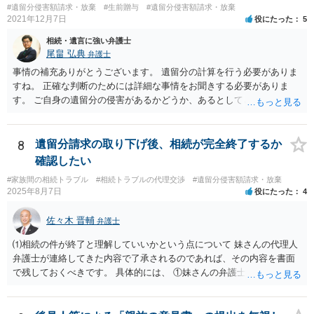
#遺留分侵害額請求・放棄
#生前贈与
#遺留分侵害額請求・放棄
2021年12月7日
役にたった
5
相続・遺言に強い弁護士
尾畠 弘典
弁護士
事情の補充ありがとうございます。 遺留分の計算を行う必要がありま
すね。 正確な判断のためには詳細な事情をお聞きする必要がありま
す。 ご自身の遺留分の侵害があるかどうか、あるとしてどの程度の金
額となるかを正確に把握されたいのであれば、一度お近くの弁護士に
相談されるのが良いと思います。
8
遺留分請求の取り下げ後、相続が完全終了するか
確認したい
#家族間の相続トラブル
#相続トラブルの代理交渉
#遺留分侵害額請求・放棄
2025年8月7日
役にたった
4
佐々木 晋輔
弁護士
⑴相続の件が終了と理解していいかという点について 妹さんの代理人
弁護士が連絡してきた内容で了承されるのであれば、その内容を書面
で残しておくべきです。 具体的には、 ①妹さんの弁護士に対して、連
絡してきた内容（遺留分請求は取り下げる、唯一執行されていない母
の預金を振り込めば終了など）を記載した合意書等の書面を作成して