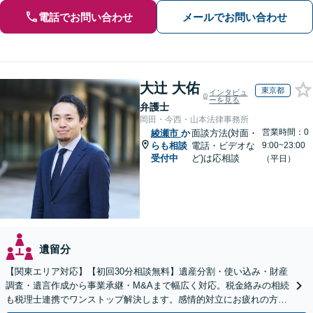
電話でお問い合わせ
メールでお問い合わせ
大辻 大佑
東京都
インタビュ
ーを見る
弁護士
岡田・今西・山本法律事務所
営業時間：0
綾瀬市
か
面談方法(対面・
らも相談
電話・ビデオな
9:00~23:00
受付中
ど)は応相談
（平日）
遺留分
【関東エリア対応】【初回30分相談無料】遺産分割・使い込み・財産
調査・遺言作成から事業承継・M&Aまで幅広く対応。税金絡みの相続
も税理士連携でワンストップ解決します。感情的対立にお疲れの方や