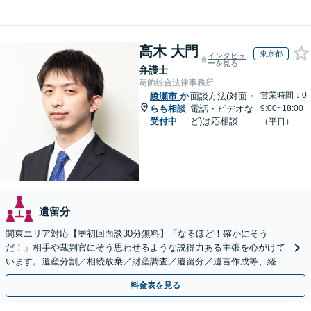
高木 大門
東京都
インタビュ
ーを見る
弁護士
葛飾総合法律事務所
営業時間：0
綾瀬市
か
面談方法(対面・
らも相談
電話・ビデオな
9:00~18:00
受付中
ど)は応相談
（平日）
遺留分
関東エリア対応【💬初回面談30分無料】「なるほど！確かにそう
だ！」相手や裁判官にそう思わせるような説得力ある主張を心がけて
います。遺産分割／相続放棄／財産調査／遺留分／遺言作成等、経験
豊富な事務所。複雑な手続を代行【年間相談100件以上】
料金表を見る