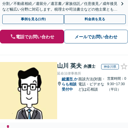
分割／不動産相続／遺留分／遺言書／家族信託／任意後見／成年後見
など幅広い分野に対応します。税理士や司法書士などの他士業とも連
携【出張相談】【夜間・休日面談】【横浜駅7分】
事例を見る(1件)
料金表を見る
電話でお問い合わせ
メールでお問い合わせ
山川 英夫
弁護士
神奈川県
延命法律事務所
営業時間：0
綾瀬市
か
面談方法(対面・
らも相談
電話・ビデオな
9:30~17:30
受付中
ど)は応相談
（平日）