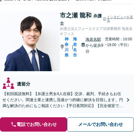
市之瀬 龍和
弁護
インタビューを見
る
士
弁護士法人フォースクエア法律事務所 海老名
オフィス
神
海
海老名駅
営業時間：10:00
奈
老
~18:00（平日）
から徒歩9
|
川
名
分
県
市
遺留分
【初回面談無料】【弁護士男女4人在籍】交渉、裁判、手続きもお任
せください。関連士業と連携し迅速かつ的確に解決を目指します。円
満な解決のためにもご相談ください【平日夜間対応】【完全個室で対
応】
電話でお問い合わせ
メールでお問い合わせ