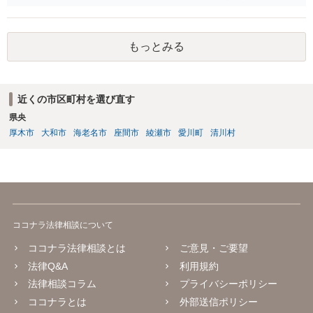
も数年ありました。この現金についても泣き寝入りしかないんでしょ
うか？ 保険は原則として受取人のものですが、遺産全体での保険金
の割合が高い場合、掛け金が一括払いで、保険金が掛け金の額と同様
もっとみる
の額の場合などは特別受益として遺留分の対象となる可能性がありま
す。 多額の現金の引き出しは、相手に渡ったかどうか、そのとき父
の判断能力など事情によります。 弁護士に面談で詳しい事情を話し
て相談された方がよいと思います。
近くの市区町村を選び直す
県央
厚木市
大和市
海老名市
座間市
綾瀬市
愛川町
清川村
ココナラ法律相談について
ココナラ法律相談とは
ご意見・ご要望
法律Q&A
利用規約
法律相談コラム
プライバシーポリシー
ココナラとは
外部送信ポリシー