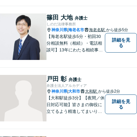
篠田 大地
弁護士
しのだ法律事務所
神奈川県
海老名市
海老名駅
から徒歩5分
|
【海老名駅徒歩5分・初回30
詳細を見
分相談無料（相続）・電話相
る
談可】13年にわたる相続事件
の豊富な経験。多数の書籍出
版や講師の経験がある弁護士
です。分かりやすい説明を心
がけています。
戸田 彰
弁護士
弁護士法人アルカディア
神奈川県
大和市
大和駅
から徒歩2分
|
【大和駅徒歩3分】【夜間／休
詳細を見
日対応可能】皆さまの御役に
る
立てるよう精進してまいりま
す。借金問題／刑事事件／相
続問題／離婚問題／企業法務
など、幅広く対応可能。【地