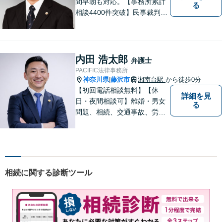
間早朝も対応。【事務所累計
る
相談4400件突破】民事裁判／
家事調停・審判／債務整理／
法人破産／相続／不貞トラブ
ル／離婚／男女問題
内田 浩太郎
弁護士
PACIFIC法律事務所
神奈川県
藤沢市
湘南台駅
から徒歩0分
|
【初回電話相談無料】【休
詳細を見
日・夜間相談可】離婚・男女
る
問題、相続、交通事故、労働
問題、不動産、刑事事件、企
業法務など幅広い分野のご相
談に対応しております。ご相
談者様の想いや立場を丁寧に
くみ取り、最善の解決を目指
相続に関する診断ツール
して参ります。【湘南台駅0
分】