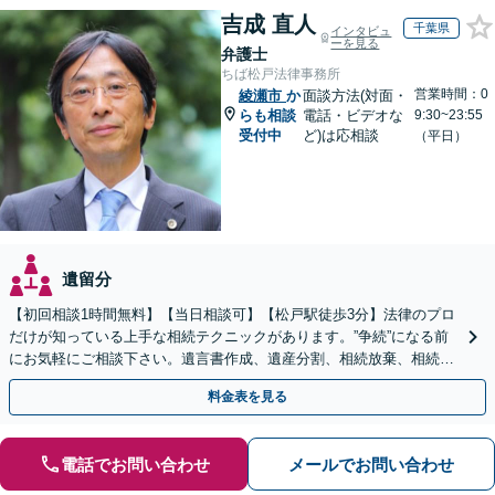
吉成 直人
千葉県
インタビュ
ーを見る
弁護士
ちば松戸法律事務所
営業時間：0
綾瀬市
か
面談方法(対面・
らも相談
電話・ビデオな
9:30~23:55
受付中
ど)は応相談
（平日）
遺留分
【初回相談1時間無料】【当日相談可】【松戸駅徒歩3分】法律のプロ
だけが知っている上手な相続テクニックがあります。”争続”になる前
にお気軽にご相談下さい。遺言書作成、遺産分割、相続放棄、相続税
のことなど弁護経験豊富です。
料金表を見る
電話でお問い合わせ
メールでお問い合わせ