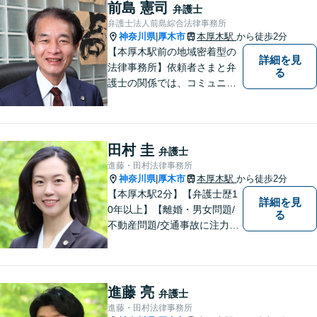
域に根ざした弁護士】法律ト
前島 憲司
弁護士
ラブルでお悩みの方は、お気
弁護士法人前島綜合法律事務所
軽にご相談ください。
神奈川県
厚木市
本厚木駅
から徒歩2分
|
【本厚木駅前の地域密着型の
詳細を見
法律事務所】依頼者さまと弁
る
護士の関係では、コミュニケ
ーションの取りやすさを重
視！早期解決のためにまずは
ご相談ください。【電話・WE
B面談可】【本厚木駅1分】
田村 圭
弁護士
進藤・田村法律事務所
神奈川県
厚木市
本厚木駅
から徒歩2分
|
【本厚木駅2分】【弁護士歴1
詳細を見
0年以上】【離婚・男女問題/
る
不動産問題/交通事故に注力】
わかりやすい説明と迅速・誠
実対応を心がけています。最
善の解決策をご提供できるよ
う、全力でサポートします。
進藤 亮
弁護士
進藤・田村法律事務所