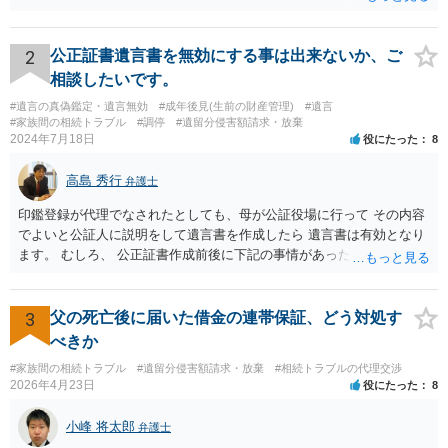
難しい、といわざるを得ません。 繰り返しになりますが、事情をよく
わかっている代理人弁護士に聞くか、 訴訟資料を持って面談相談に行
ってみましょう。 その上で、一般論として回答するなら、和解案と判
2
公正証書遺言書を無効にする事は出来ないか、ご
決は（ケースによって程度の差はあっても）食い違うことが多いで
相談したいです。
す。 金額は適当ですが、例えば判決で１００万円支払え、という結論
#遺言の真偽鑑定・遺言無効
#成年後見(生前の財産管理)
#遺言
になりそうな場合、 そのまま１００万円を和解案として提示しても、
#家族間の相続トラブル
#調停
#遺留分侵害額請求・放棄
判決と変わらないなら払う側としてはあまり和解に応じようという気
2024年7月18日
役にたった
8
にはなりにくいです。 他方で、７０万円で和解を提示した場合、 「こ
のまま判決で１００万円支払いとなるより、７０万円でまとめた方が
高島 秀行
弁護士
マシ」ということで、 合意の可能性が出てきます。 応じるかどうか
は、判決になったらどうなりそうか、という点についての検討が不可
印鑑登録が代理でなされたとしても、母が公証役場に行って その内容
欠ですので、 初めに述べた通り、代理人と相談するか、資料を持って
でよいと公証人に説明をして遺言書を作成したら 遺言書は有効となり
面談相談に行ってみることをお勧めします。
ます。 むしろ、 公正証書作成前後に下記の事情があったことが証明で
きれば判断能力がなく 無効だったと主張することが可能です。 翌年1
月に携帯が新しくなった母からの第一声は「ここにいたら殺される」
「面会に来てくれ」で、長男に聞くと「面会は出来ない。俺は携帯電
3
父の死亡後に届いた借金の連帯保証、どう対処す
話の使い方を教える為に会っている」「母の話は聞かなくて良い」と
べきか
電話が切れました。その後の電話でも「食事に毒が入っている」「体
#家族間の相続トラブル
#遺留分侵害額請求・放棄
#相続トラブルの代理交渉
にチップが埋められている」等、おかしかったです。 当時の診療記
2026年4月23日
役にたった
8
録、介護認定の資料、介護記録を取得して 弁護士に面談で相談された
方がよいと思います。
小峰 将太郎
弁護士