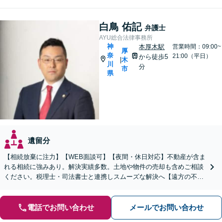
白鳥 佑記
弁護士
AYU総合法律事務所
神
本厚木駅
営業時間：09:00~
厚
奈
21:00（平日）
から徒歩5
木
|
川
分
市
県
遺留分
【相続放棄に注力】【WEB面談可】【夜間・休日対応】不動産が含ま
れる相続に強みあり。解決実績多数。土地や物件の売却も含めご相談
ください。税理士・司法書士と連携しスムーズな解決へ【遠方の不動
産もご相談ください】【初回相談30分1000円】
電話でお問い合わせ
メールでお問い合わせ