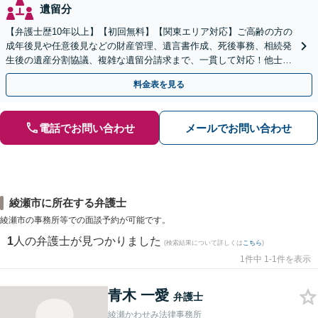
遺留分
【弁護士歴10年以上】【初回無料】【関東エリア対応】ご高齢の方の
成年後見や任意後見などの財産管理、遺言書作成、死後事務、相続発
生後の遺産分割協議、複雑な遺留分請求まで、一貫して対応！他士業
との連携力を活かした最適解の追求【WEB面談対応】
料金表を見る
電話でお問い合わせ
メールでお問い合わせ
綾瀬市に所在する弁護士
綾瀬市の事務所等での面談予約が可能です。
1
人の弁護士が見つかりました
(検索結果について詳しくは
こちら
)
1件中 1-1件を表示
青木 一愛
弁護士
綾瀬かわせみ法律事務所