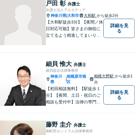
戸田 彰
弁護士
弁護士法人アルカディア
神奈川県
大和市
大和駅
から徒歩2分
|
【大和駅徒歩3分】【夜間／休
詳細を見
日対応可能】皆さまの御役に
る
立てるよう精進してまいりま
す。借金問題／刑事事件／相
続問題／離婚問題／企業法務
など、幅広く対応可能。【地
域に根ざした弁護士】法律ト
細貝 惟大
弁護士
ラブルでお悩みの方は、お気
細貝総合法律事務所
軽にご相談ください。
相模大野駅
から徒歩1
神奈川
相模原市南
|
県
区
分
【初回相談無料】【駅徒歩１
詳細を見
分】【夜間、土日・祝日のご
る
相談も受付中】法律の専門家
が親身にサポートいたしま
す。
藤野 圭介
弁護士
南町田セントラル法律事務所