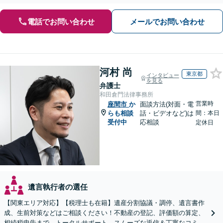
電話でお問い合わせ
メールでお問い合わせ
河村 尚
東京都
インタビュー
を見る
弁護士
和田倉門法律事務所
営業時
座間市
か
面談方法(対面・電
らも相談
話・ビデオなど)は
間：本日
受付中
応相談
定休日
遺言執行者の選任
【関東エリア対応】【税理士も在籍】遺産分割協議・調停、遺言書作
成、生前対策などはご相談ください！不動産の登記、評価額の算定、
相続税申告まで、トータルサポート。スムーズな返信＆丁寧なコミュ