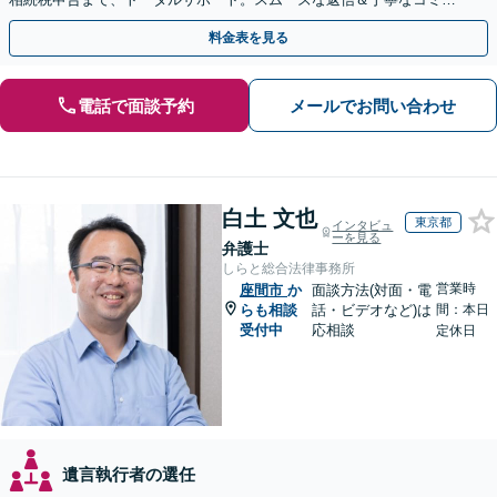
ニケーション◎お気軽にご相談ください。
料金表を見る
電話で面談予約
メールでお問い合わせ
白土 文也
東京都
インタビュ
ーを見る
弁護士
しらと総合法律事務所
営業時
座間市
か
面談方法(対面・電
らも相談
話・ビデオなど)は
間：本日
受付中
応相談
定休日
遺言執行者の選任