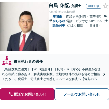
白鳥 佑記
弁護士
神奈川県
AYU総合法律事務所
営業時間：09:
座間市
面談方法(対面・
からも相
電話・ビデオな
00~21:00（土
談受付中
ど)は応相談
日祝日）
遺言執行者の選任
【相続放棄に注力】【WEB面談可】【夜間・休日対応】不動産が含ま
れる相続に強みあり。解決実績多数。土地や物件の売却も含めご相談
ください。税理士・司法書士と連携しスムーズな解決へ【遠方の不動
産もご相談ください】【初回相談30分1000円】
電話でお問い合わせ
メールでお問い合わせ