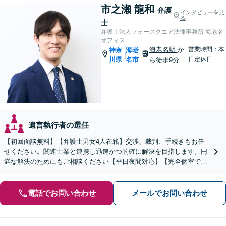
市之瀬 龍和
弁護
インタビューを見
る
士
弁護士法人フォースクエア法律事務所 海老名
オフィス
海老名駅
か
営業時間：本
神奈
海老
|
川県
名市
日定休日
ら徒歩9分
遺言執行者の選任
【初回面談無料】【弁護士男女4人在籍】交渉、裁判、手続きもお任
せください。関連士業と連携し迅速かつ的確に解決を目指します。円
満な解決のためにもご相談ください【平日夜間対応】【完全個室で対
応】
電話でお問い合わせ
メールでお問い合わせ