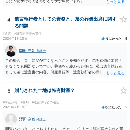
した人物が特定できるかどうかが重要ですね。
4
遺言執行者としての責務と、弟の葬儀出席に関す
る問題
#遺言
#遺言執行者の選任
2024年1月18日
役にたった
5
岡田 晃朝
弁護士
この場合、直ちに父が亡くなったことを知らせず、弟を葬儀に出席さ
せなくても問題ないですか。葬儀をが終わった後に、私は遺言執行者
として弟に遺言書の内容、財産目録等（遺言執行者の職務）を知らせ
ればよいですか。 葬儀は喪主が主催する行事ですから、誰を参加させ
るかは喪主の自由です。 呼ばなくてもかまいません。 そもそも、そう
いう法律関係にありません。 遺言の内容と遺産の総額の通知、公正証
5
贈与された土地は特有財産？
書でない場合は遺言の検認については、執行者に通知義務があるの
で、対応しましょう。 そのあとは遺留分の請求などがあればそれへの
#財産分与
#審判
#遺言執行者の選任
対応となるでしょう。
2021年7月19日
役にたった
5
澤田 奈穗
弁護士
間違いということはありません。 ただ、ご主人の主張が認められる可