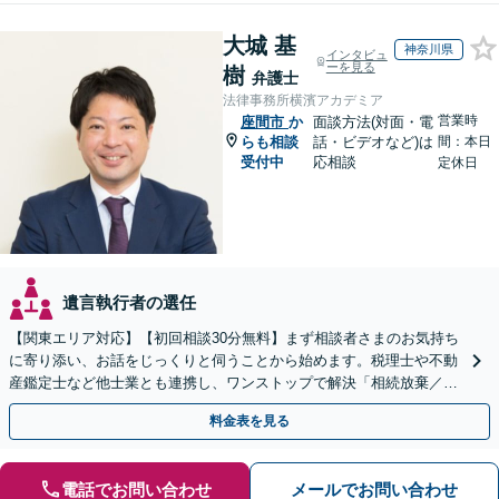
大城 基
神奈川県
インタビュ
ーを見る
樹
弁護士
法律事務所横濱アカデミア
営業時
座間市
か
面談方法(対面・電
らも相談
話・ビデオなど)は
間：本日
受付中
応相談
定休日
遺言執行者の選任
【関東エリア対応】【初回相談30分無料】まず相談者さまのお気持ち
に寄り添い、お話をじっくりと伺うことから始めます。税理士や不動
産鑑定士など他士業とも連携し、ワンストップで解決「相続放棄／遺
言書作成／遺留分侵害額請求／使い込み・寄与分など」
料金表を見る
電話でお問い合わせ
メールでお問い合わせ