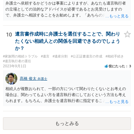
弁護士へ依頼するかどうかは事案によりますが、あなたも遺言執行者
の立場としての法的なアドバイスが必要であるとお見受けしますの
で、弁護士へ相談することをお勧めします。「あちらの弁護士」（元
嫁と娘の弁護士のことでしょうか）へ聴いても、自分に有利な主張や
誘導しかしてこないと思います。
10
遺言書作成時に弁護士を選任することで、関わり
たくない相続人との関係を回避できるのでしょう
か？
#家族間の相続トラブル
#遺言
#遺産分割
#公正証書遺言の作成
#相続手続き
#遺言執行者の選任
2023年9月1日
役にたった
3
髙橋 俊太
弁護士
相続人が複数おられて、一部の方について関わりたくないとお考えの
場合は、関わってもよい方を遺言執行者にしておくという方法も考え
られます。もちろん、弁護士を遺言執行者に指定することもできます
が、（関わってもよい）相続人を遺言執行者に指定しておいて、その
方に再委任の権限を付与しておくという方法もあります。 一度、弁護
士に直接ご相談されることをお勧めいたします。
もっとみる