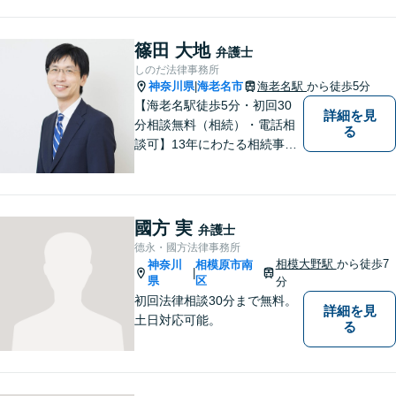
篠田 大地
弁護士
しのだ法律事務所
神奈川県
海老名市
海老名駅
から徒歩5分
|
【海老名駅徒歩5分・初回30
詳細を見
分相談無料（相続）・電話相
る
談可】13年にわたる相続事件
の豊富な経験。多数の書籍出
版や講師の経験がある弁護士
です。分かりやすい説明を心
がけています。
國方 実
弁護士
德永・國方法律事務所
相模大野駅
から徒歩7
神奈川
相模原市南
|
県
区
分
初回法律相談30分まで無料。
詳細を見
土日対応可能。
る