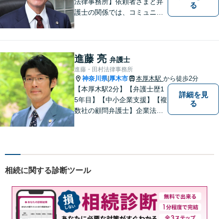
法律事務所】依頼者さまと弁
る
護士の関係では、コミュニケ
ーションの取りやすさを重
視！早期解決のためにまずは
ご相談ください。【電話・WE
B面談可】【本厚木駅1分】
進藤 亮
弁護士
進藤・田村法律事務所
神奈川県
厚木市
本厚木駅
から徒歩2分
|
【本厚木駅2分】【弁護士歴1
詳細を見
5年目】【中小企業支援】【複
る
数社の顧問弁護士】企業法
務…会社法｜契約法務｜企業
間紛争｜会社訴訟｜労務紛争
｜債権回収｜法人破産 || 一
般民事…交通事故｜労働｜不
動産｜相続｜借金問題
相続に関する診断ツール