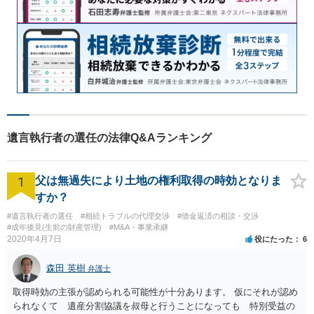
遺言執行者の選任の法律Q&Aランキング
1
父は無過失により土地の権利取得の時効となりま
すか？
#遺言執行者の選任
#相続トラブルの代理交渉
#借金返済の相談・交渉
#成年後見(生前の財産管理)
#M&A・事業承継
2020年4月7日
役にたった
6
森田 英樹
弁護士
取得時効の主張が認められる可能性が十分あります。 仮にそれが認め
られなくて 遺産分割協議を叔母と行うことになっても 特別受益の