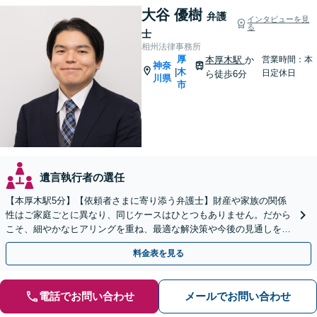
大谷 優樹
弁護
インタビューを見
る
士
相州法律事務所
厚
本厚木駅
か
営業時間：本
神奈
木
|
日定休日
ら徒歩6分
川県
市
遺言執行者の選任
【本厚木駅5分】【依頼者さまに寄り添う弁護士】財産や家族の関係
性はご家庭ごとに異なり、同じケースはひとつもありません。だから
こそ、細やかなヒアリングを重ね、最適な解決策や今後の見通しを明
確にお示しします。ぜひ一度当事務所へご相談ください。
料金表を見る
電話でお問い合わせ
メールでお問い合わせ