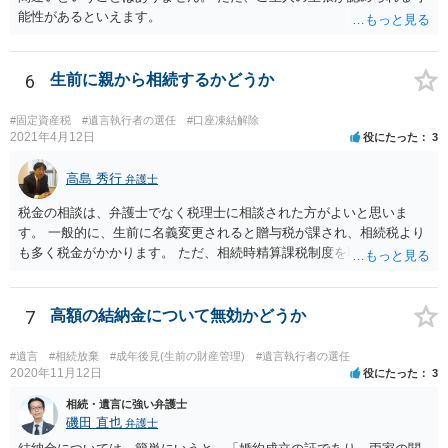
能性があるといえます。
6
生前に親から相続するかどうか
#固定資産税
#遺言執行者の選任
#口座凍結解除
2021年4月12日
役にたった
3
高島 秀行
弁護士
税金の相談は、弁護士でなく税理士に相談された方がよいと思いま
す。 一般的に、生前に名義変更されると贈与税が課され、相続税より
も多く税金がかかります。 ただ、相続時精算課税制度を取れば、実質
的に相続税と同等の税金で済む可能性があります。 実際に税理士にど
ういう場合にどれくらい税金がかかるか計算してもらって どういう方
針を取るか決められたらよいと思います。
7
高額の結納金について無効かどうか
#遺言
#相続放棄
#成年後見(生前の財産管理)
#遺言執行者の選任
2020年11月12日
役にたった
3
相続・遺言に強い弁護士
磯田 直也
弁護士