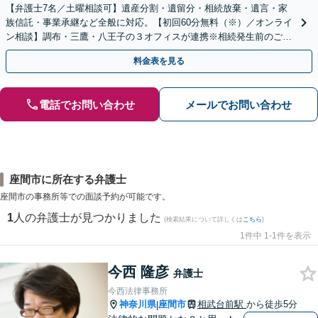
【弁護士7名／土曜相談可】遺産分割・遺留分・相続放棄・遺言・家
族信託・事業承継など全般に対応。【初回60分無料（※）／オンライ
ン相談】調布・三鷹・八王子の３オフィスが連携※相続発生前のご相
談など有料相談になるものもございます。
料金表を見る
電話でお問い合わせ
メールでお問い合わせ
座間市に所在する弁護士
座間市の事務所等での面談予約が可能です。
1
人の弁護士が見つかりました
(検索結果について詳しくは
こちら
)
1件中 1-1件を表示
今西 隆彦
弁護士
今西法律事務所
神奈川県
座間市
相武台前駅
から徒歩5分
|