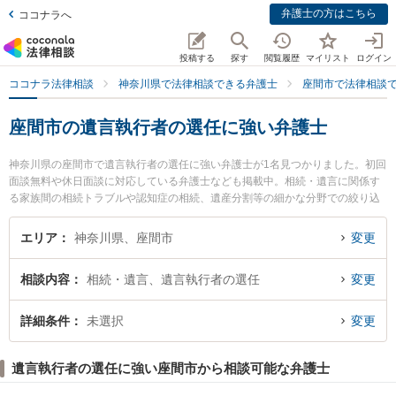
弁護士の方はこちら
ココナラへ
投稿する
探す
閲覧履歴
マイリスト
ログイン
ココナラ法律相談
神奈川県で法律相談できる弁護士
座間市で法律相談
座間市の遺言執行者の選任に強い弁護士
神奈川県の座間市で遺言執行者の選任に強い弁護士が1名見つかりました。初回
面談無料や休日面談に対応している弁護士なども掲載中。相続・遺言に関係す
る家族間の相続トラブルや認知症の相続、遺産分割等の細かな分野での絞り込
み検索もでき便利です。特に今西法律事務所の今西 隆彦弁護士のプロフィール
情報や弁護士費用、強みなどが注目されています。『座間市で土日や夜間に発
エリア
神奈川県、座間市
変更
生した遺言執行者の選任のトラブルを今すぐに弁護士に相談したい』『遺言執
行者の選任のトラブル解決の実績豊富な近くの弁護士を検索したい』『初回相
相談内容
相続・遺言、遺言執行者の選任
変更
談無料で遺言執行者の選任を法律相談できる座間市内の弁護士に相談予約した
い』などでお困りの相談者さんにおすすめです。
詳細条件
未選択
変更
遺言執行者の選任に強い座間市から相談可能な弁護士