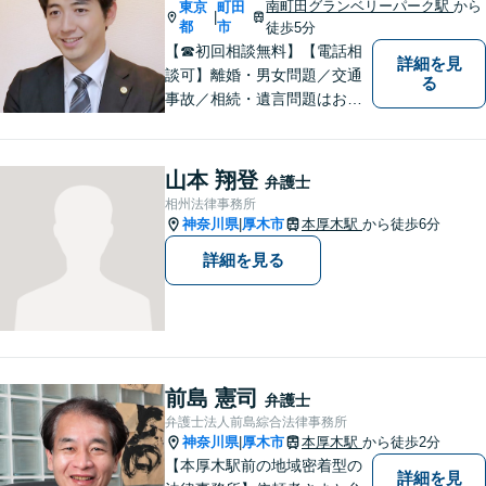
南町田グランベリーパーク駅
から
東京
町田
|
都
市
徒歩5分
【☎︎初回相談無料】【電話相
詳細を見
談可】離婚・男女問題／交通
る
事故／相続・遺言問題はお任
せください。相談対応実績30
00件以上。豊富な経験を活か
し、依頼者様にとって最適な
山本 翔登
弁護士
解決を目指します【休日・夜
相州法律事務所
間対応可】【完全個室で相
神奈川県
厚木市
本厚木駅
から徒歩6分
|
談】【南町田グランベリーパ
詳細を見る
ーク駅5分】
前島 憲司
弁護士
弁護士法人前島綜合法律事務所
神奈川県
厚木市
本厚木駅
から徒歩2分
|
【本厚木駅前の地域密着型の
詳細を見