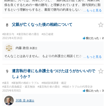
結納金については、簡単にいうと、「婚約成立の証であり、両家の関
係を良くするための一種の贈与」と理解されています。 贈与契約に類
するという理解からすると、書面で贈与の約束をしないと相手方は支
払いを請求できません。 反面、実際に支払ったあとから返金を求める
ことは困難です。 くれぐれも今後お気をつけください。 弁護士に対応
を依頼されるのも悪くはありませんが、感情的な理由が強いと思いま
8
父親が亡くなった後の相続について
すので法的観点から説得を試みても解決は難しいように思います。
#財産分与
#遺言執行者の選任
#自己破産
2021年4月16日
役にたった
2
内藤 政信
弁護士
そんなことはありません。 もよりの弁護士に相談ください。
9
遺言執行者にも弁護士をつけたほうがかいいので
しょうか？
#遺言
#家族間の相続トラブル
#相続財産調査・鑑定
#遺言の真偽鑑定・遺言無効
#遺言執行者の選任
#相続トラブルの代理交渉
2025年8月8日
役にたった
3
川添 圭
弁護士