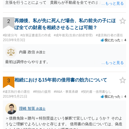
主張を行うことによって 貴殿らが不動産を全てそのまま取得できる
ことが可能でしょう。
2
再婚後、私が先に死んだ場合、私の前夫の子にほ
ぼ全ての財産を相続させることは可能？
#財産分与
#自筆証書遺言の作成
#成年後見(生前の財産管理)
#遺言執行者の選任
2019年9月3日
役にたった
4
内藤 政信
弁護士
最初は調停からやります。
3
相続における15年前の借用書の効力について
#遺言執行者の選任
#時効の援用
#M&A・事業承継
#契約書・借用書なし
2019年5月21日
役にたった
4
理崎 智英
弁護士
＞債務免除＝贈与＝特別受益という解釈で宜しいでしょうか？ そのよ
うなご理解でよろしいかと存じます。 借用書の偽造については、偽造