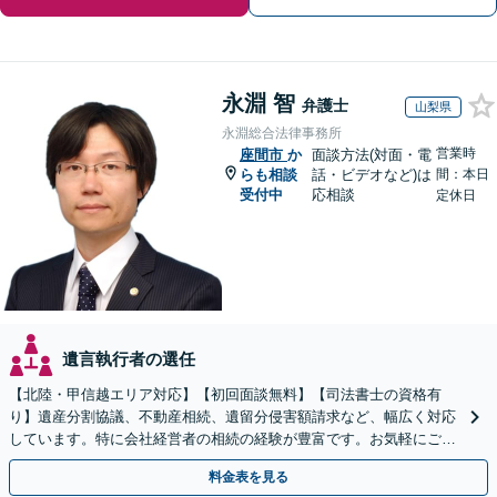
永淵 智
弁護士
山梨県
永淵総合法律事務所
営業時
座間市
か
面談方法(対面・電
らも相談
話・ビデオなど)は
間：本日
受付中
応相談
定休日
遺言執行者の選任
【北陸・甲信越エリア対応】【初回面談無料】【司法書士の資格有
り】遺産分割協議、不動産相続、遺留分侵害額請求など、幅広く対応
しています。特に会社経営者の相続の経験が豊富です。お気軽にご相
談ください。【休日・夜間面談可】【オンライン面談可】
料金表を見る