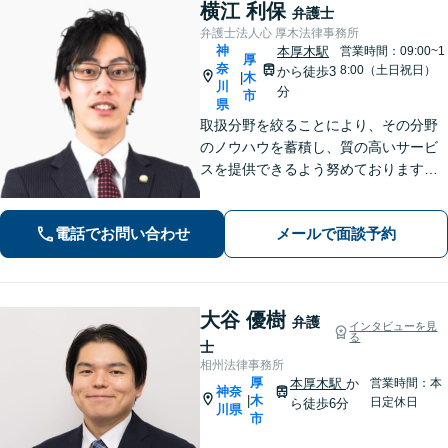
横江 利保
弁護士
弁護士法人心 厚木法律事務所
神
本厚木駅
営業時間：09:00~1
厚
奈
8:00（土日祝日）
から徒歩3
木
|
川
分
市
県
取扱分野を絞ることにより、その分野
のノウハウを蓄積し、質の高いサービ
スを提供できるよう努めております。
全力でサポートさせていただきますの
で、お困りの際はご相談ください。
電話でお問い合わせ
メールで面談予約
大谷 優樹
弁護
インタビューを見
る
士
相州法律事務所
厚
本厚木駅
か
営業時間：本
神奈
木
|
日定休日
ら徒歩6分
川県
市