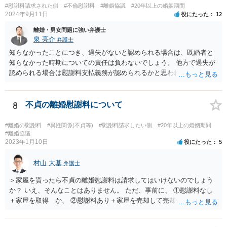
#慰謝料請求された側
#不倫慰謝料
#離婚協議
#20年以上の婚姻期間
権限はないので、やはり不自然になってしまいます。
2024年9月11日
役にたった
12
離婚・男女問題に強い弁護士
泉 亮介
弁護士
知らなかったことにつき、過失がないと認められる場合は、既婚者と
知らなかった時期についての責任は負わないでしょう。 他方で過失が
認められる場合は慰謝料支払義務が認められるかと思われます。 ま
た、夫婦関係が冷め切っているというのは不貞相手の発言であり、客
観的な事実かは不明なため、客観的な事実として婚姻関係が破綻して
いたことが証明できない限り、そのような説明を受けていたとしても
8
不貞の離婚慰謝料について
配偶者からの慰謝料請求については影響はあまりしないでしょう。 探
偵費用については認められるケースもありますが、一部に限られるも
#離婚の慰謝料
#異性関係(不貞等)
#慰謝料請求したい側
#20年以上の婚姻期間
のも多く、少なくとも最初から支払いに合意はせず、支払い義務がな
#離婚協議
2023年1月10日
役にたった
5
いことを主張し争うこととなるかと思われます。
村山 大基
弁護士
＞家屋を貰ったら不貞の離婚慰謝料は請求してはいけないのでしょう
か？ いえ、そんなことはありません。 ただ、事前に、 ①慰謝料なし
＋家屋を取得 か、 ②慰謝料あり＋家屋を売却して売却代金を分ける
の、どちらが得かは計算しておいた方がいいと思います。 ①の方が得
なら、慰謝料代わりに不動産全部もらう、はありだと思います。 ＞婚