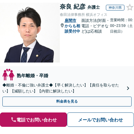
奈良 紀彦
弁護士
神奈川県
春田法律事務所 横浜オフィス
営業時間：00:
座間市
面談方法(対面・
からも相
電話・ビデオな
00~23:59（土
談受付中
ど)は応相談
日祝日）
熟年離婚・卒婚
◆離婚・不倫に強い弁護士◆【早く解決したい】【責任を取らせた
い】【減額したい】【内密に解決したい】
料金表を見る
電話でお問い合わせ
メールでお問い合わせ