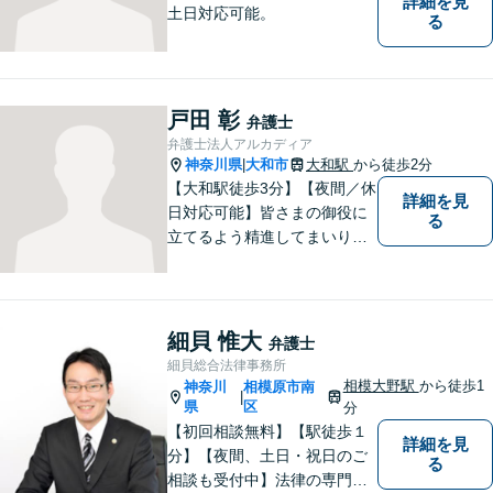
詳細を見
土日対応可能。
る
戸田 彰
弁護士
弁護士法人アルカディア
神奈川県
大和市
大和駅
から徒歩2分
|
【大和駅徒歩3分】【夜間／休
詳細を見
日対応可能】皆さまの御役に
る
立てるよう精進してまいりま
す。借金問題／刑事事件／相
続問題／離婚問題／企業法務
など、幅広く対応可能。【地
域に根ざした弁護士】法律ト
細貝 惟大
弁護士
ラブルでお悩みの方は、お気
細貝総合法律事務所
軽にご相談ください。
相模大野駅
から徒歩1
神奈川
相模原市南
|
県
区
分
【初回相談無料】【駅徒歩１
詳細を見
分】【夜間、土日・祝日のご
る
相談も受付中】法律の専門家