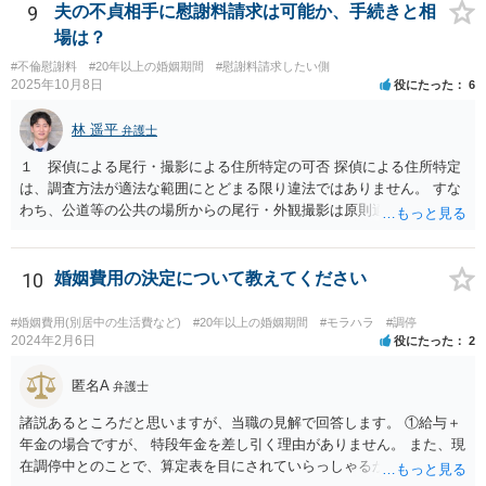
姻費用は慰謝料とは別だと思うのですが 主人は世間の相場は200万や
9
夫の不貞相手に慰謝料請求は可能か、手続きと相
とどうなんでしょうか？アドバイスお願いいたします。 婚姻費用につ
場は？
いては、おっしゃる通り別です。 なので、ご主人の主張通り慰謝料を
#不倫慰謝料
#20年以上の婚姻期間
#慰謝料請求したい側
２００万円と考えるにしても、 婚姻費用＋慰謝料２００万円、が正し
2025年10月8日
役にたった
6
いです。 その上で、このまま離婚に応じない場合、婚姻費用が月４万
円なら、５年と少し婚姻費用を貰い続ければ 婚姻費用だけでも２００
林 遥平
弁護士
万円になりますので、早めに近所の弁護士に相談に行って対応につい
てアドバイスを受けてみましょう。
１ 探偵による尾行・撮影による住所特定の可否 探偵による住所特定
は、調査方法が適法な範囲にとどまる限り違法ではありません。 すな
わち、公道等の公共の場所からの尾行・外観撮影は原則適法であり、
住居敷地内への侵入、屋内・窓越しの撮影、盗聴・盗撮等の私的領域
への侵害行為は違法の可能性があります。したがって、夫が相手女性
と会う約束を取り付け、探偵が公道上から尾行・撮影して住所を割り
10
婚姻費用の決定について教えてください
出す方法は、手段が適法であれば問題ありません。 ２ 相手女性が既
婚者であった場合の夫への慰謝料請求の可能性 相手女性が既婚である
#婚姻費用(別居中の生活費など)
#20年以上の婚姻期間
#モラハラ
#調停
場合、その配偶者は、夫と相手女性の双方に対して不貞行為に基づく
2024年2月6日
役にたった
2
慰謝料請求を行うことが可能です（民法709条）。 ただし、夫に以下
の事情があれば、過失の有無や慰謝料額に影響します。 ・相手女性が
匿名A
弁護士
独身であると虚偽申告していた ・夫が既婚と知らなかったことに合理
諸説あるところだと思いますが、当職の見解で回答します。 ①給与＋
的理由がある もっとも、相手女性が既婚であることを容易に確認でき
年金の場合ですが、 特段年金を差し引く理由がありません。 また、現
たにもかかわらず漫然と関係を続けた場合は、夫の過失が認められ、
在調停中とのことで、算定表を目にされていらっしゃるかと思いま
慰謝料（50～150万円程度？）が発生し得ます。