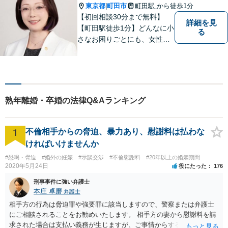
東京都
町田市
町田駅
から徒歩1分
|
【初回相談30分まで無料】
詳細を見
【町田駅徒歩1分】どんなに小
る
さなお困りごとにも、女性弁
護士がじっくりカウンセリン
グを行ないます。まずはお気
軽にご相談ください。
熟年離婚・卒婚の法律Q&Aランキング
1
不倫相手からの脅迫、暴力あり、慰謝料は払わな
ければいけませんか
#恐喝・脅迫
#婚外の妊娠
#示談交渉
#不倫慰謝料
#20年以上の婚姻期間
2020年5月24日
役にたった
176
刑事事件に強い弁護士
本庄 卓磨
弁護士
相手方の行為は脅迫罪や強要罪に該当しますので、警察または弁護士
にご相談されることをお勧めいたします。 相手方の妻から慰謝料を請
求された場合は支払い義務が生じますが、ご事情からすると減額交渉