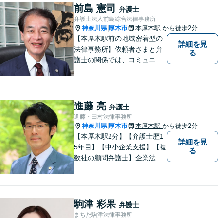
前島 憲司
弁護士
弁護士法人前島綜合法律事務所
神奈川県
厚木市
本厚木駅
から徒歩2分
|
【本厚木駅前の地域密着型の
詳細を見
法律事務所】依頼者さまと弁
る
護士の関係では、コミュニケ
ーションの取りやすさを重
視！早期解決のためにまずは
ご相談ください。【電話・WE
B面談可】【本厚木駅1分】
進藤 亮
弁護士
進藤・田村法律事務所
神奈川県
厚木市
本厚木駅
から徒歩2分
|
【本厚木駅2分】【弁護士歴1
詳細を見
5年目】【中小企業支援】【複
る
数社の顧問弁護士】企業法
務…会社法｜契約法務｜企業
間紛争｜会社訴訟｜労務紛争
｜債権回収｜法人破産 || 一
般民事…交通事故｜労働｜不
駒津 彩果
弁護士
動産｜相続｜借金問題
まちだ駒津法律事務所