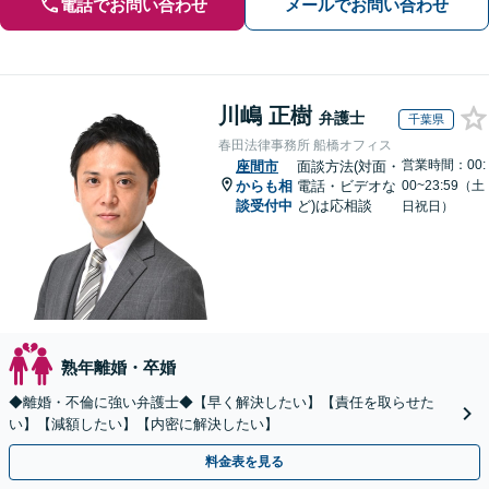
電話でお問い合わせ
メールでお問い合わせ
川嶋 正樹
弁護士
千葉県
春田法律事務所 船橋オフィス
営業時間：00:
座間市
面談方法(対面・
からも相
電話・ビデオな
00~23:59（土
談受付中
ど)は応相談
日祝日）
熟年離婚・卒婚
◆離婚・不倫に強い弁護士◆【早く解決したい】【責任を取らせた
い】【減額したい】【内密に解決したい】
料金表を見る