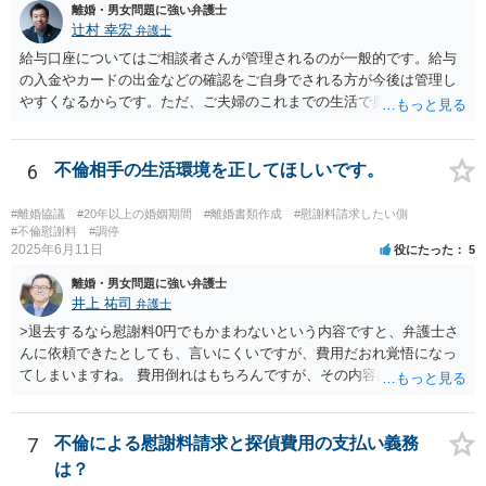
離婚・男女問題に強い弁護士
辻村 幸宏
弁護士
給与口座についてはご相談者さんが管理されるのが一般的です。給与
の入金やカードの出金などの確認をご自身でされる方が今後は管理し
やすくなるからです。ただ、ご夫婦のこれまでの生活で奥様が管理さ
れており不当な出金をしないというのであれば、それはそのまま維持
しても構わないとは思います。 隠し財産といっても、収入は給与だけ
で隠しようがないでしょうし、今わかっていない財産がないのであれ
6
不倫相手の生活環境を正してほしいです。
ば別居後に新たな財産ができてもお互いに分与を主張できないことに
はなりますので杞憂ということになろうかと思います。 婚姻費用を渡
#離婚協議
#20年以上の婚姻期間
#離婚書類作成
#慰謝料請求したい側
さないというおそれを奥様が抱くのはやむない面もあるとは思います
#不倫慰謝料
#調停
2025年6月11日
役にたった
5
が、ここは信じていただくしかないですし、婚姻費用の金額の合意が
できるかどうかの方が重要だと思います（合意できなれば納得した金
離婚・男女問題に強い弁護士
額をもらえないという意味では、奥様の不満は残るからです）。 特別
井上 祐司
弁護士
経費という問題はあるのですが、一般には、収入から婚姻費用は定め
>退去するなら慰謝料0円でもかまわないという内容ですと、弁護士さ
られ、全ての生活費が入っていると見ます。奥様の利益のために支払
んに依頼できたとしても、言いにくいですが、費用だおれ覚悟になっ
っている費用については、婚姻費用から引くことも相当だと思いま
てしまいますね。 費用倒れはもちろんですが、その内容は、法律的に
す。
義務のないことをお願いする内容となってしまうので、弁護士の受任
は期待しにくいと思います。 内容証明又は弁護士に委任することを検
討されているのであれば、慰謝料請求に限定した方がよいでしょう。
7
不倫による慰謝料請求と探偵費用の支払い義務
内容証明郵便において、「退去するのであれば慰謝料は要らない」と
は？
あなたが書いたとしても、法律上、あなたに建物からの退去を求める