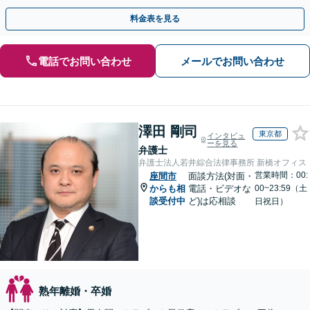
ご契約まで対応可/来所不要】
料金表を見る
電話でお問い合わせ
メールでお問い合わせ
澤田 剛司
東京都
インタビュ
ーを見る
弁護士
弁護士法人若井綜合法律事務所 新橋オフィス
営業時間：00:
座間市
面談方法(対面・
からも相
電話・ビデオな
00~23:59（土
談受付中
ど)は応相談
日祝日）
熟年離婚・卒婚