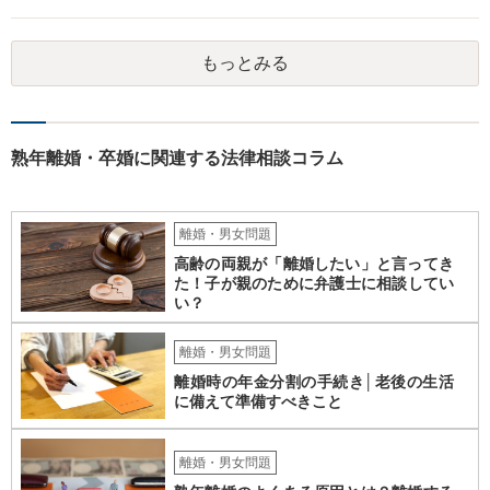
す。 給与と年金を単純に足した金額で計算すべきかどうかですが、 給
与の場合、就労するために必要だとされる経費を控除しています。 年
金の場合は、この控除をする必要がありませんので、 詳しい計算式は
もっとみる
割愛しますが、 単純な足し算をした部分の表よりも多い金額が妥当と
いうことになります。 ②婚姻費用は相当額の半分10万円しか出さない
半分というのは合理的な根拠がありません。 算定表上、夫婦のみのも
ので考えるというのであれば多少はわかりますが。 合意ができなけれ
ば審判となりますが、 相手方の根拠のない主張に沿ったものになると
熟年離婚・卒婚に関連する法律相談コラム
は考え難いと思います。
離婚・男女問題
高齢の両親が「離婚したい」と言ってき
た！子が親のために弁護士に相談してい
い？
離婚・男女問題
離婚時の年金分割の手続き│老後の生活
に備えて準備すべきこと
離婚・男女問題