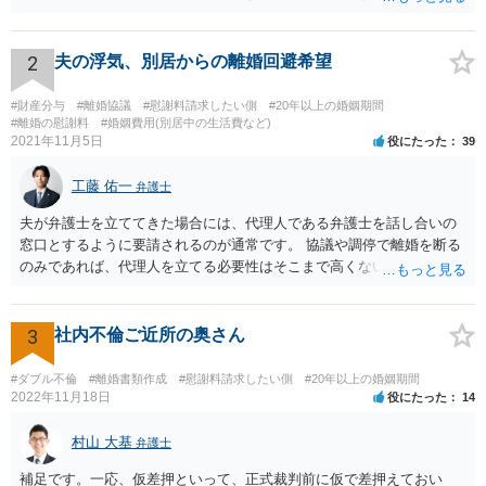
をする余地は十分にありそうです。
2
夫の浮気、別居からの離婚回避希望
#財産分与
#離婚協議
#慰謝料請求したい側
#20年以上の婚姻期間
#離婚の慰謝料
#婚姻費用(別居中の生活費など)
2021年11月5日
役にたった
39
工藤 佑一
弁護士
夫が弁護士を立ててきた場合には、代理人である弁護士を話し合いの
窓口とするように要請されるのが通常です。 協議や調停で離婚を断る
のみであれば、代理人を立てる必要性はそこまで高くないようにも思
われますが、条件によっては離婚も検討するというお考えの場合や婚
姻費用についてもまとまっていない状況である場合には代理人を立て
ることが適切かも知れません。 依頼するかどうかの検討も含め、お近
3
社内不倫ご近所の奥さん
くの弁護士へ相談はされてみると良いと考えます。
#ダブル不倫
#離婚書類作成
#慰謝料請求したい側
#20年以上の婚姻期間
2022年11月18日
役にたった
14
村山 大基
弁護士
補足です。一応、仮差押といって、正式裁判前に仮で差押えておい