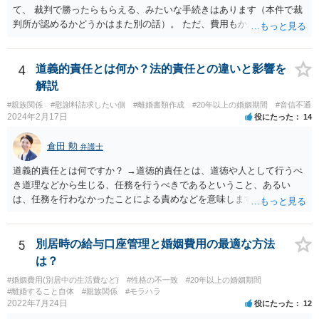
て、 裁判で勝ったらもらえる、みたいな手続きはあります（本件で裁
判所が認めるかどうかはまた別の話）。 ただ、費用もかかりますし、
必ず本件で認められるとも限りませんので、現時点で仮差押を考える
のであれば、 面談相談に行って詳しく話を聞いてみましょう。
4
道義的責任とは何か？法的責任との違いと影響を
解説
#親族関係
#慰謝料請求したい側
#離婚書類作成
#20年以上の婚姻期間
#音信不通
2024年2月17日
役にたった
14
倉田 勲
弁護士
道義的責任とは何ですか？ →道徳的責任とは、道徳や人として行うべ
き道理などから生じる、任務を行うべきであるということ、あるい
は、任務を行わなかったことによる責めなどを意味します。 道義的責
任では、倫理ないし道徳上の責任のため法的責任のような強制力や罰
則はありませんが、道義的責任を果たさないことで、他人からの信用
を無くす、不遇を受けるなどの一般的にはそのような事実上の不利益
5
別居時の給与口座管理と婚姻費用の最適な方法
が生じます。
は？
#婚姻費用(別居中の生活費など)
#性格の不一致
#20年以上の婚姻期間
#離婚すること自体
#親族関係
#モラハラ
2022年7月24日
役にたった
12