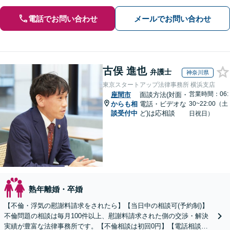
電話でお問い合わせ
メールでお問い合わせ
古俣 進也
弁護士
神奈川県
東京スタートアップ法律事務所 横浜支店
営業時間：06:
座間市
面談方法(対面・
からも相
電話・ビデオな
30~22:00（土
談受付中
ど)は応相談
日祝日）
熟年離婚・卒婚
【不倫・浮気の慰謝料請求をされたら】【当日中の相談可(予約制)】
不倫問題の相談は毎月100件以上、慰謝料請求された側の交渉・解決
実績が豊富な法律事務所です。【不倫相談は初回0円】【電話相談で