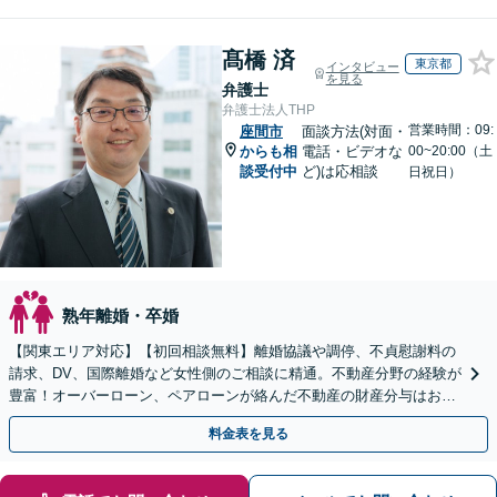
髙橋 済
東京都
インタビュー
を見る
弁護士
弁護士法人THP
営業時間：09:
座間市
面談方法(対面・
からも相
電話・ビデオな
00~20:00（土
談受付中
ど)は応相談
日祝日）
熟年離婚・卒婚
【関東エリア対応】【初回相談無料】離婚協議や調停、不貞慰謝料の
請求、DV、国際離婚など女性側のご相談に精通。不動産分野の経験が
豊富！オーバーローン、ペアローンが絡んだ不動産の財産分与はお任
せください【完全個室】【子連れ相談OK】
料金表を見る