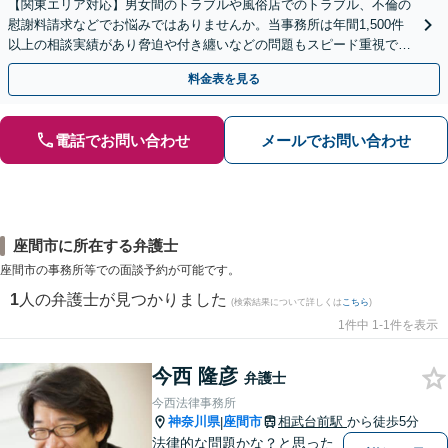
【関東エリア対応】男女間のトラブルや風俗店でのトラブル、不倫の
慰謝料請求などでお悩みではありませんか。当事務所は年間1,500件
以上の相談実績があり脅迫や付き纏いなどの問題もスピード重視で解
決へと導きます。まずはご相談ください【初回無料】
料金表を見る
電話でお問い合わせ
メールでお問い合わせ
座間市に所在する弁護士
座間市の事務所等での面談予約が可能です。
1
人の弁護士が見つかりました
(検索結果について詳しくは
こちら
)
1件中 1-1件を表示
今西 隆彦
弁護士
今西法律事務所
神奈川県
座間市
相武台前駅
から徒歩5分
|
法律的な問題かな？と思った