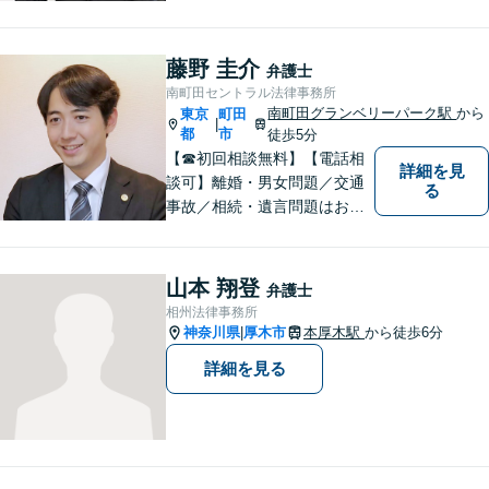
が親身にサポートいたしま
す。
藤野 圭介
弁護士
南町田セントラル法律事務所
南町田グランベリーパーク駅
から
東京
町田
|
都
市
徒歩5分
【☎︎初回相談無料】【電話相
詳細を見
談可】離婚・男女問題／交通
る
事故／相続・遺言問題はお任
せください。相談対応実績30
00件以上。豊富な経験を活か
し、依頼者様にとって最適な
山本 翔登
弁護士
解決を目指します【休日・夜
相州法律事務所
間対応可】【完全個室で相
神奈川県
厚木市
本厚木駅
から徒歩6分
|
談】【南町田グランベリーパ
詳細を見る
ーク駅5分】