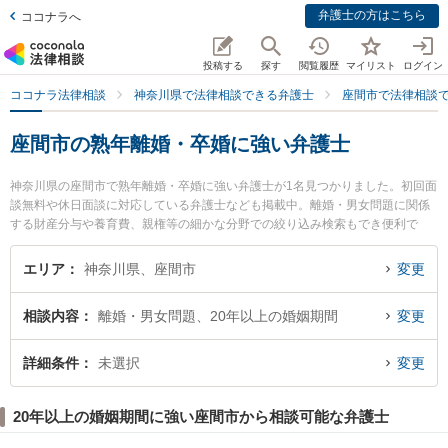
弁護士の方はこちら
ココナラへ
投稿する
探す
閲覧履歴
マイリスト
ログイン
ココナラ法律相談
神奈川県で法律相談できる弁護士
座間市で法律相談
座間市の熟年離婚・卒婚に強い弁護士
神奈川県の座間市で熟年離婚・卒婚に強い弁護士が1名見つかりました。初回面
談無料や休日面談に対応している弁護士なども掲載中。離婚・男女問題に関係
する財産分与や養育費、親権等の細かな分野での絞り込み検索もでき便利で
す。特に今西法律事務所の今西 隆彦弁護士のプロフィール情報や弁護士費用、
強みなどが注目されています。『座間市で土日や夜間に発生した熟年離婚・卒
エリア
神奈川県、座間市
変更
婚のトラブルを今すぐに弁護士に相談したい』『熟年離婚・卒婚のトラブル解
決の実績豊富な近くの弁護士を検索したい』『初回相談無料で熟年離婚・卒婚
相談内容
離婚・男女問題、20年以上の婚姻期間
変更
を法律相談できる座間市内の弁護士に相談予約したい』などでお困りの相談者
さんにおすすめです。
詳細条件
未選択
変更
20年以上の婚姻期間に強い座間市から相談可能な弁護士