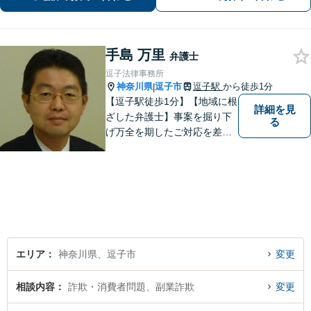
で対応可】【法テラス可】
手島 万里
弁護士
逗子法律事務所
神奈川県
逗子市
逗子駅
から徒歩1分
|
【逗子駅徒歩1分】【地域に根
詳細を見
ざした弁護士】事案を掘り下
る
げ万全を期したご対応を差し
上げることがモットーです。
相続問題／離婚問題／不動産
問題／労働問題／交通事故な
ど、幅広く対応可能。【明確
な料金体系】１件１件ていね
いに対応させて頂きます。ご
連絡ください。
エリア
神奈川県、逗子市
変更
相談内容
詐欺・消費者問題、副業詐欺
変更