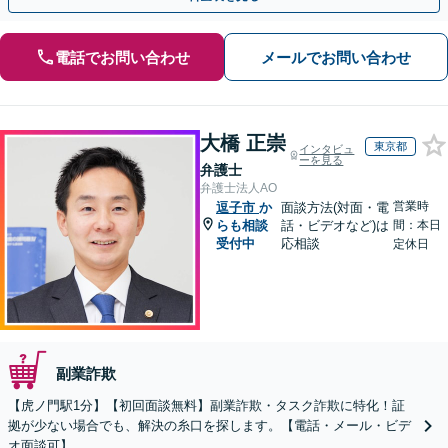
電話でお問い合わせ
メールでお問い合わせ
大橋 正崇
東京都
インタビュ
ーを見る
弁護士
弁護士法人AO
営業時
逗子市
か
面談方法(対面・電
らも相談
話・ビデオなど)は
間：本日
受付中
応相談
定休日
副業詐欺
【虎ノ門駅1分】【初回面談無料】副業詐欺・タスク詐欺に特化！証
拠が少ない場合でも、解決の糸口を探します。【電話・メール・ビデ
オ面談可】