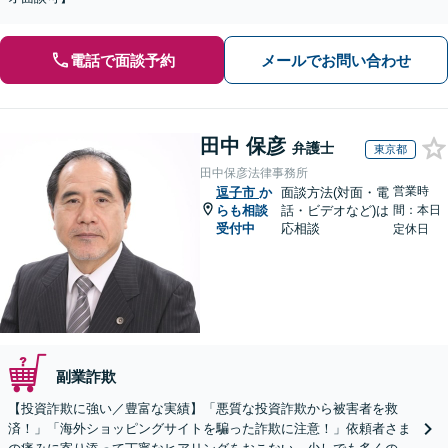
電話で面談予約
メールでお問い合わせ
田中 保彦
弁護士
東京都
田中保彦法律事務所
営業時
逗子市
か
面談方法(対面・電
らも相談
話・ビデオなど)は
間：本日
受付中
応相談
定休日
副業詐欺
【投資詐欺に強い／豊富な実績】「悪質な投資詐欺から被害者を救
済！」「海外ショッピングサイトを騙った詐欺に注意！」依頼者さま