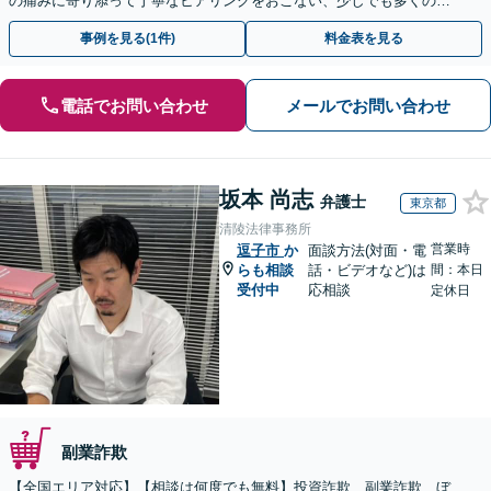
の痛みに寄り添って丁寧なヒアリングをおこない、少しでも多くの返
金が得られるよう尽力します！
事例を見る(1件)
料金表を見る
電話でお問い合わせ
メールでお問い合わせ
坂本 尚志
弁護士
東京都
清陵法律事務所
営業時
逗子市
か
面談方法(対面・電
らも相談
話・ビデオなど)は
間：本日
受付中
応相談
定休日
副業詐欺
【全国エリア対応】【相談は何度でも無料】投資詐欺、副業詐欺、ぼ