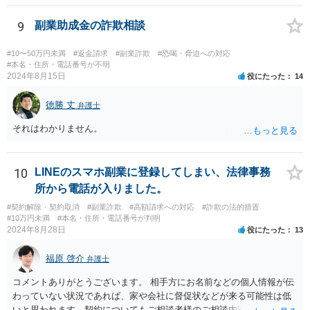
9
副業助成金の詐欺相談
#10〜50万円未満
#返金請求
#副業詐欺
#恐喝・脅迫への対応
#本名・住所・電話番号が不明
2024年8月15日
役にたった
14
徳勝 丈
弁護士
それはわかりません。
10
LINEのスマホ副業に登録してしまい、法律事務
所から電話が入りました。
#契約解除・契約取消
#副業詐欺
#高額請求への対応
#詐欺の法的措置
#10万円未満
#本名・住所・電話番号が判明
2024年8月28日
役にたった
13
福原 啓介
弁護士
コメントありがとうございます。 相手方にお名前などの個人情報が伝
わっていない状況であれば、家や会社に督促状などが来る可能性は低
いと思われます。契約についてもご相談者様のご相談内容を踏まえま