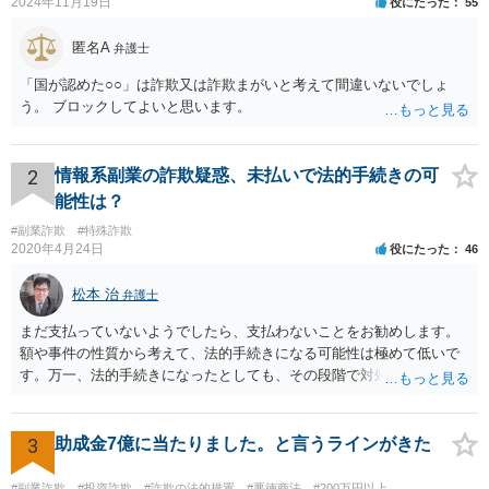
2024年11月19日
役にたった
55
匿名A
弁護士
「国が認めた○○」は詐欺又は詐欺まがいと考えて間違いないでしょ
う。 ブロックしてよいと思います。
2
情報系副業の詐欺疑惑、未払いで法的手続きの可
能性は？
#副業詐欺
#特殊詐欺
2020年4月24日
役にたった
46
松本 治
弁護士
まだ支払っていないようでしたら、支払わないことをお勧めします。
額や事件の性質から考えて、法的手続きになる可能性は極めて低いで
す。万一、法的手続きになったとしても、その段階で対処すれば間に
合います。ですから、裁判所からの通知だけ注意しておけば大丈夫で
す。万一、裁判所から手紙が届くことがあれば、すぐに弁護士等に相
談して下さい。対処しなければ、それこそ差し押さえにつながりま
3
助成金7億に当たりました。と言うラインがきた
す。お話が事実であれば、対処により相手の請求を退けることができ
ると考えられます。 いずれにしても、心配して待つ必要はないです。
#副業詐欺
#投資詐欺
#詐欺の法的措置
#悪徳商法
#200万円以上