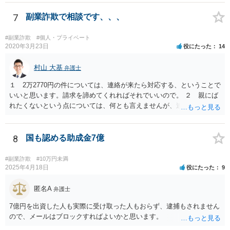
はありません。 そのため、現時点でとくに、詳細不明の入金がないこ
となどが確認できるのであれば、念のため、相手に教えてしまった口
7
副業詐欺で相談です、、、
座については、 銀行で口座の解約処理をすることをお勧め致します。
#副業詐欺
#個人・プライベート
2020年3月23日
役にたった
14
村山 大基
弁護士
１ 2万2770円の件については、連絡が来たら対応する、ということで
いいと思います。請求を諦めてくれればそれでいいので。 ２ 親にば
れたくないという点については、何とも言えませんが、連絡を止めた
いからといって支払うのはお勧めしません。 住所を知らせているの
で、訴訟まではしなくとも、はがきくらいは来るかもしれません。し
かし、支払ったとしても連絡が止まる保証もないからです。可能性と
8
国も認める助成金7億
して、似たような連絡をたくさんの人に送っていると思われ、支払う
と「この人は支払う人だ」と思われていけるところまで絞られるよう
#副業詐欺
#10万円未満
に思うからです。
2025年4月18日
役にたった
9
匿名A
弁護士
7億円を出資した人も実際に受け取った人もおらず、逮捕もされません
ので、メールはブロックすればよいかと思います。