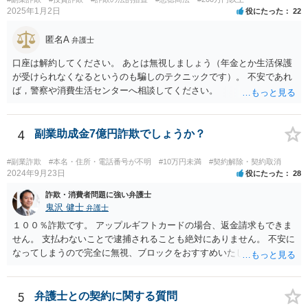
2025年1月2日
役にたった
22
匿名A
弁護士
口座は解約してください。 あとは無視しましょう（年金とか生活保護
が受けられなくなるというのも騙しのテクニックです）。 不安であれ
ば，警察や消費生活センターへ相談してください。
4
副業助成金7億円詐欺でしょうか？
#副業詐欺
#本名・住所・電話番号が不明
#10万円未満
#契約解除・契約取消
2024年9月23日
役にたった
28
詐欺・消費者問題に強い弁護士
鬼沢 健士
弁護士
１００％詐欺です。 アップルギフトカードの場合、返金請求もできま
せん。 支払わないことで逮捕されることも絶対にありません。 不安に
なってしまうので完全に無視、ブロックをおすすめいたします。
5
弁護士との契約に関する質問