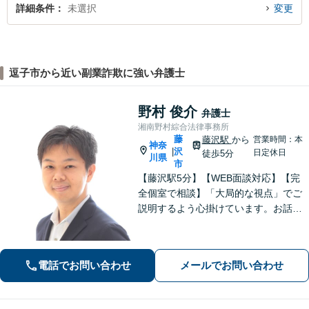
詳細条件
未選択
変更
逗子市から近い副業詐欺に強い弁護士
野村 俊介
弁護士
湘南野村綜合法律事務所
藤
藤沢駅
から
営業時間：本
神奈
沢
|
日定休日
徒歩5分
川県
市
【藤沢駅5分】【WEB面談対応】【完
全個室で相談】「大局的な視点」でご
説明するよう心掛けています。お話を
うかがった上で、当該案件に即した事
件の進め方をご提案いたします。「一
般社団法人の代表者を経験した弁護
電話でお問い合わせ
メールでお問い合わせ
士」「AIを活用した効率的な契約書レ
ビュー」