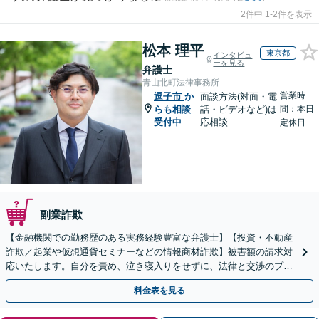
2件中 1-2件を表示
松本 理平
東京都
インタビュ
ーを見る
弁護士
青山北町法律事務所
営業時
逗子市
か
面談方法(対面・電
らも相談
話・ビデオなど)は
間：本日
受付中
応相談
定休日
副業詐欺
【金融機関での勤務歴のある実務経験豊富な弁護士】【投資・不動産
詐欺／起業や仮想通貨セミナーなどの情報商材詐欺】被害額の請求対
応いたします。自分を責め、泣き寝入りをせずに、法律と交渉のプロ
にまずはご相談ください。【表参道駅から徒歩3分】
料金表を見る