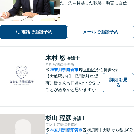
た、先を見越した戦略・助言に自信が
あります。依頼者に寄り添いながら的
確にアドバイスいたします【平日夜
間・土日祝相談可】【上大岡駅直結】
電話で面談予約
メールで面談予約
木村 悠
弁護士
きむら法律事務所
神奈川県
鎌倉市
大船駅
から徒歩5分
|
【大船駅5分】【近隣駐車場
詳細を見
有】皆さんも日常の中で悩む
る
ことがあるかと思いますが、
まず誰かに相談してみるとい
うことで解決の糸口が見つか
るかもしれません。地域の
方々により良い法律サービス
杉山 程彦
弁護士
を届けていきたいと思いま
プレミア法律事務所
す。 ぜひご相談ください。
神奈川県
横須賀市
横須賀中央駅
から徒歩6分
|