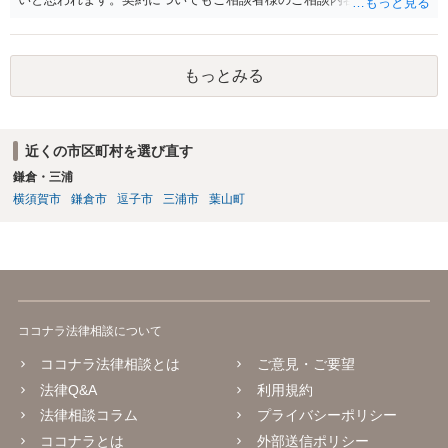
すと、そもそも成立していない可能性もありますので、その点ご留意
いただけますと幸いです。
もっとみる
近くの市区町村を選び直す
鎌倉・三浦
横須賀市
鎌倉市
逗子市
三浦市
葉山町
ココナラ法律相談について
ココナラ法律相談とは
ご意見・ご要望
法律Q&A
利用規約
法律相談コラム
プライバシーポリシー
ココナラとは
外部送信ポリシー