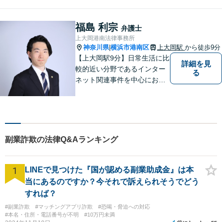
うな弁護士でいられるように
心がけています。地域密着型
の法律事務所として皆様のお
福島 利宗
弁護士
力になれればと考えておりま
上大岡港南法律事務所
す。
神奈川県
横浜市港南区
上大岡駅
から徒歩9分
|
【上大岡駅9分】日常生活に比
詳細を見
較的近い分野であるインター
る
ネット関連事件を中心にお取
り扱いしております。【掲載
情報の削除交渉】手数料３万
円から承ります。まずはメー
ルにて掲載情報のURL等をお
送りください。見込み、費用
副業詐欺の法律Q&Aランキング
等をご案内させていただきま
す。
1
LINEで見つけた『国が認める副業助成金』は本
当にあるのですか？今それで訴えられそうでどう
すれば？
#副業詐欺
#マッチングアプリ詐欺
#恐喝・脅迫への対応
#本名・住所・電話番号が不明
#10万円未満