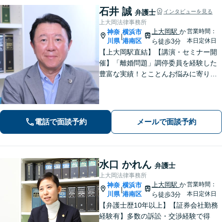
石井 誠
弁護士
インタビューを見る
上大岡法律事務所
上大岡駅
か
営業時間：
神奈
横浜市
|
川県
港南区
本日定休日
ら徒歩3分
【上大岡駅直結】【講演・セミナー開
催】「離婚問題」調停委員を経験した
豊富な実績！とことんお悩みに寄り添
います！「交通事故」医学的知見・保
険制度の知識を活かしたトータルサポ
ートを実現【完全個室対応／子連れ相
談可】
電話で面談予約
メールで面談予約
水口 かれん
弁護士
上大岡法律事務所
上大岡駅
か
営業時間：
神奈
横浜市
|
川県
港南区
本日定休日
ら徒歩3分
【弁護士歴10年以上】【証券会社勤務
経験有】多数の訴訟・交渉経験で得