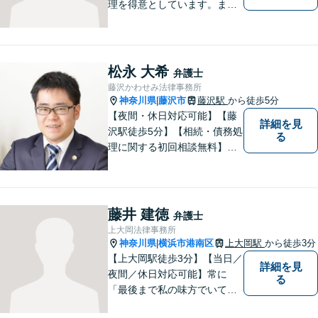
理を得意としています。ま
た、事業所勤務経験があり、
労働者の立場からのアドバイ
スができます。ぜひ一度ご相
談ください。
松永 大希
弁護士
藤沢かわせみ法律事務所
神奈川県
藤沢市
藤沢駅
から徒歩5分
|
【夜間・休日対応可能】【藤
詳細を見
沢駅徒歩5分】【相続・債務処
る
理に関する初回相談無料】お
客様一人一人に最適な解決方
法を一緒に考えます。お気軽
にご相談ください。
藤井 建徳
弁護士
上大岡法律事務所
神奈川県
横浜市港南区
上大岡駅
から徒歩3分
|
【上大岡駅徒歩3分】【当日／
詳細を見
夜間／休日対応可能】常に
る
「最後まで私の味方でいてく
れる」と思っていただけるよ