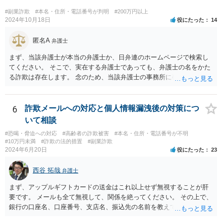
#副業詐欺
#本名・住所・電話番号が判明
#200万円以上
2024年10月18日
役にたった
14
匿名A
弁護士
まず、当該弁護士が本当の弁護士か、日弁連のホームページで検索し
てください。 そこで、実在する弁護士であっても、弁護士の名をかた
る詐欺は存在します。 念のため、当該弁護士の事務所に確認をとれば
安心かもしれません。
6
詐欺メールへの対応と個人情報漏洩後の対策につ
いて相談
#恐喝・脅迫への対応
#高齢者の詐欺被害
#本名・住所・電話番号が不明
#10万円未満
#詐欺の法的措置
#副業詐欺
2024年6月20日
役にたった
23
西谷 拓哉
弁護士
まず、アップルギフトカードの送金はこれ以上せず無視することが肝
要です。 メールも全て無視して、関係を絶ってください。 その上で、
銀行の口座名、口座番号、支店名、振込先の名前を教えてしまってい
る点について、 振込詐欺用の口座として今後利用される可能性が０で