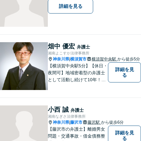
詳細を見る
畑中 優宏
弁護士
湘南よこすか法律事務所
神奈川県
横須賀市
横須賀中央駅
から徒歩5分
|
【横須賀中央駅5分】【休日・
詳細を見
夜間可】地域密着型の弁護士
る
として活動し続けて10年！豊
富な弁護経験と信頼を持つ弁
護士。他士業連携で高度な問
題にも対応可能◎【法テラス
可】【女性弁護士在籍】
小西 誠
弁護士
湘南なぎさ法律事務所
神奈川県
藤沢市
藤沢駅
から徒歩6分
|
【藤沢市の弁護士】離婚男女
詳細を見
問題・交通事故・借金債務整
る