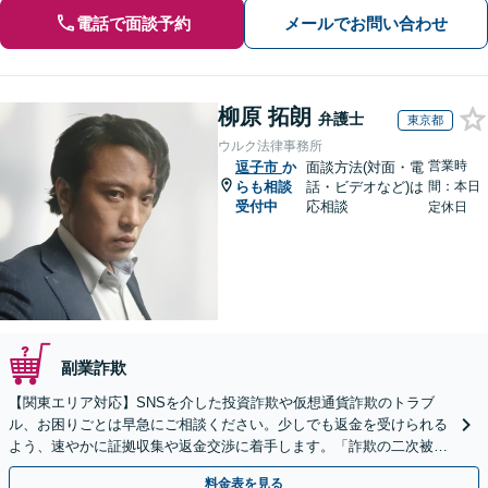
電話で面談予約
メールでお問い合わせ
柳原 拓朗
弁護士
東京都
ウルク法律事務所
営業時
逗子市
か
面談方法(対面・電
らも相談
話・ビデオなど)は
間：本日
受付中
応相談
定休日
副業詐欺
【関東エリア対応】SNSを介した投資詐欺や仮想通貨詐欺のトラブ
ル、お困りごとは早急にご相談ください。少しでも返金を受けられる
よう、速やかに証拠収集や返金交渉に着手します。「詐欺の二次被
害」のご相談も対応します【初回相談無料】【Web相談可】
料金表を見る