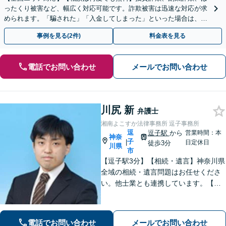
ったくり被害など、幅広く対応可能です。詐欺被害は迅速な対応が求
められます。「騙された」「入金してしまった」といった場合は、お
早めにご相談ください。【電話・メール・WEB相談可】
事例を見る(2件)
料金表を見る
電話でお問い合わせ
メールでお問い合わせ
川尻 新
弁護士
湘南よこすか法律事務所 逗子事務所
逗
逗子駅
から
営業時間：本
神奈
子
|
日定休日
徒歩3分
川県
市
【逗子駅3分】【相続・遺言】神奈川県
全域の相続・遺言問題はお任せくださ
い。他士業とも連携しています。【離
婚・男女問題】豊富な実績が強み。女
性弁護士も所属している事務所です。
【初回面談無料】【夜間・休日は予約
電話でお問い合わせ
メールでお問い合わせ