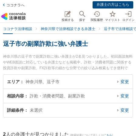
弁護士の方はこちら
ココナラへ
投稿する
探す
閲覧履歴
マイリスト
ログイン
ココナラ法律相談
神奈川県で法律相談できる弁護士
逗子市で法律相談
逗子市の副業詐欺に強い弁護士
神奈川県の逗子市で副業詐欺に強い弁護士が2名見つかりました。初回面談無料
やWEB面談に対応している弁護士なども掲載中。詐欺・消費者問題に関係する
投資詐欺や副業詐欺、FX詐欺等の細かな分野での絞り込み検索もでき便利で
す。特に湘南よこすか法律事務所 逗子事務所の川尻 新弁護士や逗子法律事務所
の手島 万里弁護士のプロフィール情報や弁護士費用、強みなどが注目されてい
エリア
神奈川県、逗子市
変更
ます。『逗子市で土日や夜間に発生した副業詐欺のトラブルを今すぐに弁護士
に相談したい』『副業詐欺のトラブル解決の実績豊富な近くの弁護士を検索し
相談内容
詐欺・消費者問題、副業詐欺
変更
たい』『初回相談無料で副業詐欺を法律相談できる逗子市内の弁護士に相談予
約したい』などでお困りの相談者さんにおすすめです。
詳細条件
未選択
変更
2
人の弁護士が見つかりました
(検索結果について詳しくは
こちら
)