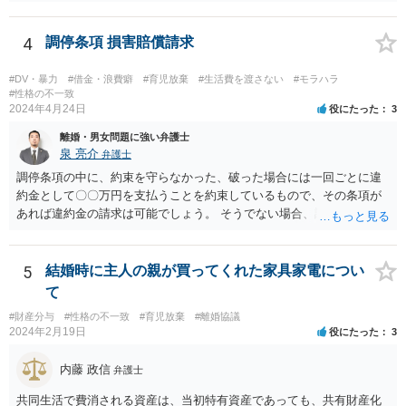
調停では公示送達の手続きは利用できないため、調停を経た上で訴訟
を考える必要があるでしょう。 ご自身で対応が難しければ弁護士を立
てた方が良いかと思われます。 調停においては、相手と直接会うとい
4
調停条項 損害賠償請求
うことは基本的にないため、代理人とご本人と裁判所で話をしていく
形となります。
#DV・暴力
#借金・浪費癖
#育児放棄
#生活費を渡さない
#モラハラ
#性格の不一致
2024年4月24日
役にたった
3
離婚・男女問題に強い弁護士
泉 亮介
弁護士
調停条項の中に、約束を守らなかった、破った場合には一回ごとに違
約金として〇〇万円を支払うことを約束しているもので、その条項が
あれば違約金の請求は可能でしょう。 そうでない場合、調停条項を守
らなかったことにより損害が生じたことを証明する必要があり、損害
が発生していない場合は条項違反があったとしても損害賠償請求は難
しいでしょう。
5
結婚時に主人の親が買ってくれた家具家電につい
て
#財産分与
#性格の不一致
#育児放棄
#離婚協議
2024年2月19日
役にたった
3
内藤 政信
弁護士
共同生活で費消される資産は、当初特有資産であっても、共有財産化