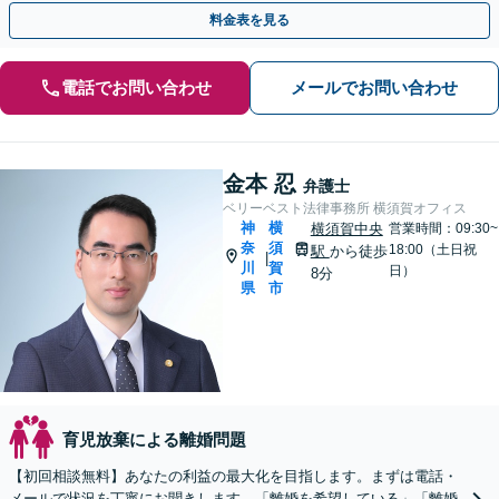
【リーズナブルな料金設定】
料金表を見る
電話でお問い合わせ
メールでお問い合わせ
金本 忍
弁護士
ベリーベスト法律事務所 横須賀オフィス
神
横
横須賀中央
営業時間：09:30~
奈
須
18:00（土日祝
駅
から徒歩
|
川
賀
日）
8分
県
市
育児放棄による離婚問題
【初回相談無料】あなたの利益の最大化を目指します。まずは電話・
メールで状況を丁寧にお聞きします。「離婚を希望している」「離婚