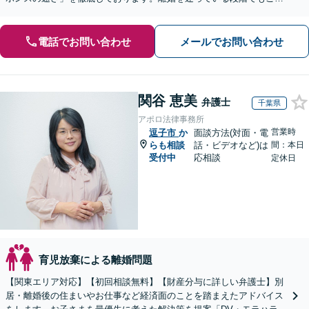
談ください。【初回無料・WEB面談可】
電話でお問い合わせ
メールでお問い合わせ
関谷 恵美
弁護士
千葉県
アポロ法律事務所
営業時
逗子市
か
面談方法(対面・電
らも相談
話・ビデオなど)は
間：本日
受付中
応相談
定休日
育児放棄による離婚問題
【関東エリア対応】【初回相談無料】【財産分与に詳しい弁護士】別
居・離婚後の住まいやお仕事など経済面のことを踏まえたアドバイス