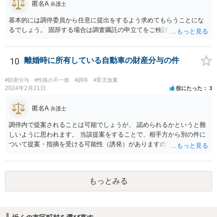
匿名A
弁護士
基本的には調停委員から任意に提出をするよう求めてもらうことにな
るでしょう。 固辞する場合は調査嘱託の申立てをご検討ください。
10
離婚時に所有している自動車の財産分与の件
#財産分与
#性格の不一致
#調停
#育児放棄
2024年2月21日
役にたった
3
匿名A
弁護士
調停内で提案されることは可能でしょうが、 認められるかというと難
しいように思われます。 当該提案をすることで、相手方から別の件に
ついて提案・指摘を受ける可能性（誘発）がありますので、提案する
かどうかはよくご検討なさってください。
もっとみる