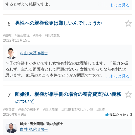
すると考えて結構ですよ。
6
男性への親権変更は難しいんでしょうか
#親権
#面会交流
#調停
#育児放棄
2022年11月15日
村山 大基
弁護士
＞子の年齢も小さいですし女性有利なのは理解してます。 「暴力を振
るわず、主たる監護者として問題のない」女性であったなら有利だと
思います。 結局のところ本件でどうかが問題ですので、面談相談に行
き、対応を検討してみましょう。 ＞やはり、男なら弁護士さんに助け
てもらった方がよいのでしょうか？ 費用が許すなら依頼した方が個人
的にはいいと思いますが、 依頼するかどうか含め、面談相談で話を聞
7
離婚後、親権が相手側の場合の養育費支払い義務
いてみた方がいいと思います。 なぜ面談相談をお勧めしているかと言
について
いますと、面談の方がネット相談（数行のやり取りを繰り返す）よ
#養育費
#離婚の慰謝料
#育児放棄
#慰謝料請求したい側
#親権
り、 密度が濃いというか、やりとり（事情を聞いたり、不明点を尋ね
2026年6月9日
役にたった
3
たり説明したり）がしやすいからです。
離婚・男女問題に強い弁護士
白井 弘昭
弁護士