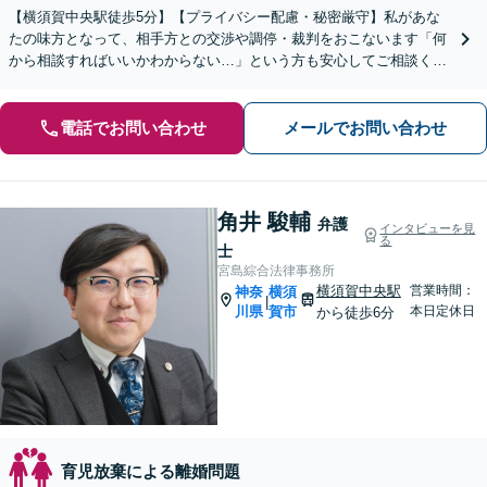
【横須賀中央駅徒歩5分】【プライバシー配慮・秘密厳守】私があな
たの味方となって、相手方との交渉や調停・裁判をおこないます「何
から相談すればいいかわからない…」という方も安心してご相談くだ
さい【分割・後払い可】【夜間面談対応（事前予約）】
電話でお問い合わせ
メールでお問い合わせ
角井 駿輔
弁護
インタビューを見
る
士
宮島綜合法律事務所
横須賀中央駅
営業時間：
神奈
横須
|
川県
賀市
本日定休日
から徒歩6分
育児放棄による離婚問題