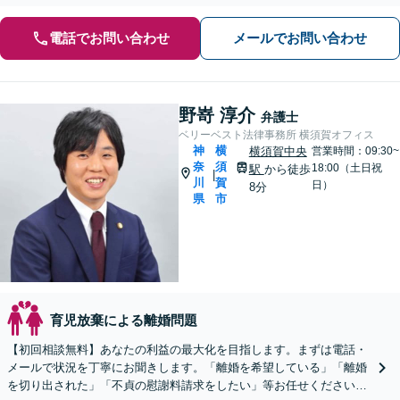
電話でお問い合わせ
メールでお問い合わせ
野嵜 淳介
弁護士
ベリーベスト法律事務所 横須賀オフィス
神
横
横須賀中央
営業時間：09:30~
奈
須
18:00（土日祝
駅
から徒歩
|
川
賀
日）
8分
県
市
育児放棄による離婚問題
【初回相談無料】あなたの利益の最大化を目指します。まずは電話・
メールで状況を丁寧にお聞きします。「離婚を希望している」「離婚
を切り出された」「不貞の慰謝料請求をしたい」等お任せください。