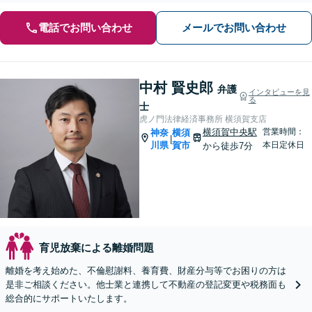
電話でお問い合わせ
メールでお問い合わせ
中村 賢史郎
弁護
インタビューを見
る
士
虎ノ門法律経済事務所 横須賀支店
横須賀中央駅
営業時間：
神奈
横須
|
川県
賀市
本日定休日
から徒歩7分
育児放棄による離婚問題
離婚を考え始めた、不倫慰謝料、養育費、財産分与等でお困りの方は
是非ご相談ください。他士業と連携して不動産の登記変更や税務面も
総合的にサポートいたします。