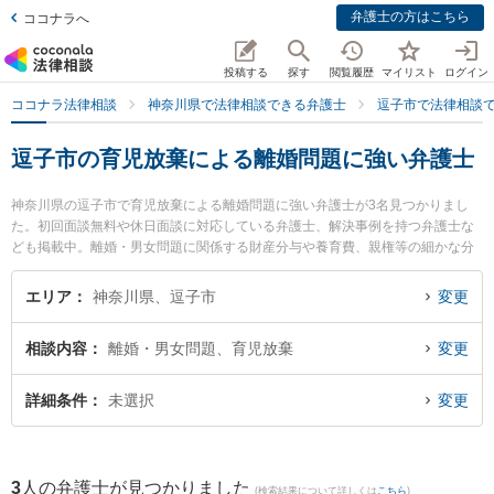
弁護士の方はこちら
ココナラへ
投稿する
探す
閲覧履歴
マイリスト
ログイン
ココナラ法律相談
神奈川県で法律相談できる弁護士
逗子市で法律相談
逗子市の育児放棄による離婚問題に強い弁護士
神奈川県の逗子市で育児放棄による離婚問題に強い弁護士が3名見つかりまし
た。初回面談無料や休日面談に対応している弁護士、解決事例を持つ弁護士な
ども掲載中。離婚・男女問題に関係する財産分与や養育費、親権等の細かな分
野での絞り込み検索もでき便利です。特に湘南よこすか法律事務所 逗子事務所
の川尻 新弁護士や逗子法律事務所の手島 万里弁護士、逗子・葉山法律事務所の
エリア
神奈川県、逗子市
変更
奥園 龍太郎弁護士のプロフィール情報や弁護士費用、強みなどが注目されてい
ます。『逗子市で土日や夜間に発生した育児放棄による離婚問題のトラブルを
相談内容
離婚・男女問題、育児放棄
変更
今すぐに弁護士に相談したい』『育児放棄による離婚問題のトラブル解決の実
績豊富な近くの弁護士を検索したい』『初回相談無料で育児放棄による離婚問
題を法律相談できる逗子市内の弁護士に相談予約したい』などでお困りの相談
詳細条件
未選択
変更
者さんにおすすめです。
3
人の弁護士が見つかりました
(検索結果について詳しくは
こちら
)