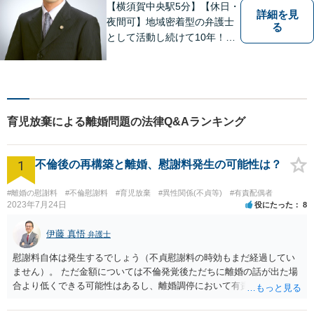
【横須賀中央駅5分】【休日・
詳細を見
夜間可】地域密着型の弁護士
る
として活動し続けて10年！豊
富な弁護経験と信頼を持つ弁
護士。他士業連携で高度な問
題にも対応可能◎【法テラス
可】【女性弁護士在籍】
育児放棄による離婚問題の法律Q&Aランキング
1
不倫後の再構築と離婚、慰謝料発生の可能性は？
#離婚の慰謝料
#不倫慰謝料
#育児放棄
#異性関係(不貞等)
#有責配偶者
2023年7月24日
役にたった
8
伊藤 真悟
弁護士
慰謝料自体は発生するでしょう（不貞慰謝料の時効もまだ経過してい
ません）。 ただ金額については不倫発覚後ただちに離婚の話が出た場
合より低くできる可能性はあるし、離婚調停において有責配偶者の主
張がなされて場合に離婚原因は不倫ではなく、夫の育児拒否だという
主張は考えられます。 養育費なども含めて一度弁護士に相談すること