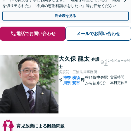
を切り出された」「不貞の慰謝料請求をしたい」等お任せください。
【リーズナブルな料金設定】
料金表を見る
電話でお問い合わせ
メールでお問い合わせ
大久保 龍太
弁護
インタビューを見
る
士
横須賀・三浦法律事務所
横須賀中央駅
営業時間：
神奈
横須
|
川県
賀市
本日定休日
から徒歩5分
育児放棄による離婚問題