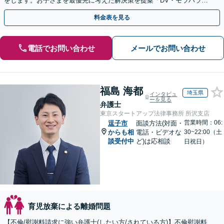
をします。お子さまを最優先に考えた解決策を提案「DV・モラハラに
悩む方を徹底サポート」【完全個室】【休日夜間面談可】
料金表を見る
電話でお問い合わせ
メールでお問い合わせ
福島 海都
埼玉県
インタビュ
ーを見る
弁護士
東京スタートアップ法律事務所 所沢支店
営業時間：06:
逗子市
面談方法(対面・
からも相
電話・ビデオな
30~22:00（土
談受付中
ど)は応相談
日祝日）
育児放棄による離婚問題
【不倫/慰謝料請求に強い弁護士(したい方/されている方)】不倫慰謝料