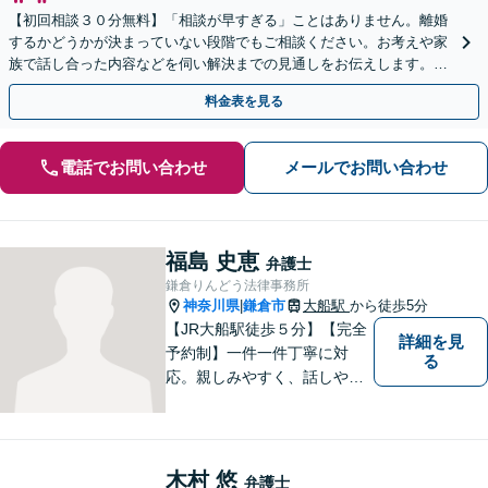
【初回相談３０分無料】「相談が早すぎる」ことはありません。離婚
するかどうかが決まっていない段階でもご相談ください。お考えや家
族で話し合った内容などを伺い解決までの見通しをお伝えします。不
貞慰謝料、財産分与、養育費など、幅広く対応します。
料金表を見る
電話でお問い合わせ
メールでお問い合わせ
福島 史恵
弁護士
鎌倉りんどう法律事務所
神奈川県
鎌倉市
大船駅
から徒歩5分
|
【JR大船駅徒歩５分】【完全
詳細を見
予約制】一件一件丁寧に対
る
応。親しみやすく、話しやす
い弁護士であることを心がけ
ています。ご相談予約をご希
望の場合にはまずはお気軽に
お問い合わせください。
木村 悠
弁護士