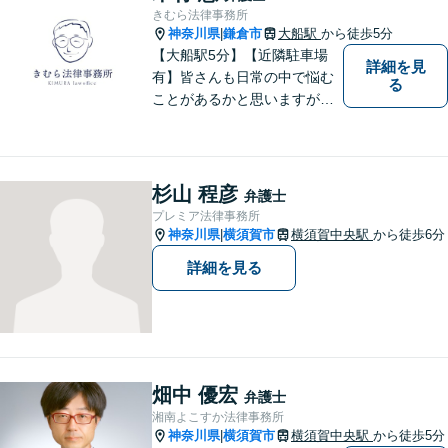
きむら法律事務所
神奈川県
鎌倉市
大船駅
から徒歩5分
|
【大船駅5分】【近隣駐車場
詳細を見
有】皆さんも日常の中で悩む
る
ことがあるかと思いますが、
まず誰かに相談してみるとい
うことで解決の糸口が見つか
るかもしれません。地域の
方々により良い法律サービス
杉山 程彦
弁護士
を届けていきたいと思いま
プレミア法律事務所
す。 ぜひご相談ください。
神奈川県
横須賀市
横須賀中央駅
から徒歩6分
|
詳細を見る
畑中 優宏
弁護士
湘南よこすか法律事務所
神奈川県
横須賀市
横須賀中央駅
から徒歩5分
|