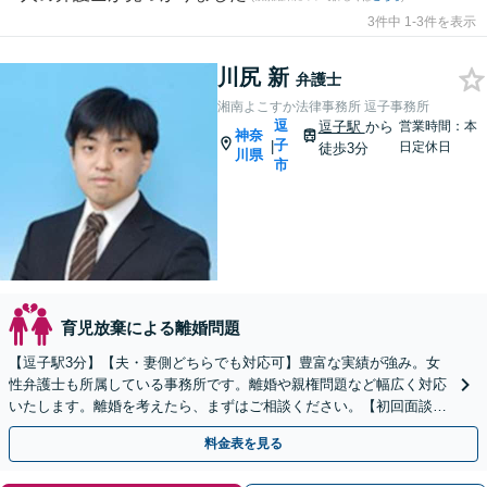
3件中 1-3件を表示
川尻 新
弁護士
湘南よこすか法律事務所 逗子事務所
逗
逗子駅
から
営業時間：本
神奈
子
|
日定休日
徒歩3分
川県
市
育児放棄による離婚問題
【逗子駅3分】【夫・妻側どちらでも対応可】豊富な実績が強み。女
性弁護士も所属している事務所です。離婚や親権問題など幅広く対応
いたします。離婚を考えたら、まずはご相談ください。【初回面談無
料】【夜間・休日は予約で対応可】【法テラス可】
料金表を見る