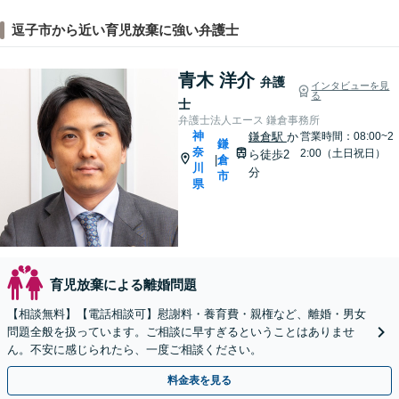
逗子市から近い育児放棄に強い弁護士
青木 洋介
弁護
インタビューを見
る
士
弁護士法人エース 鎌倉事務所
神
鎌倉駅
か
営業時間：08:00~2
鎌
奈
2:00（土日祝日）
ら徒歩2
倉
|
川
分
市
県
育児放棄による離婚問題
【相談無料】【電話相談可】慰謝料・養育費・親権など、離婚・男女
問題全般を扱っています。ご相談に早すぎるということはありませ
ん。不安に感じられたら、一度ご相談ください。
料金表を見る