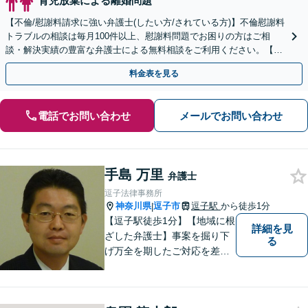
育児放棄による離婚問題
【不倫/慰謝料請求に強い弁護士(したい方/されている方)】不倫慰謝料
トラブルの相談は毎月100件以上、慰謝料問題でお困りの方はご相
談・解決実績の豊富な弁護士による無料相談をご利用ください。【初
回相談０円(電話)】【全国対応】
料金表を見る
電話でお問い合わせ
メールでお問い合わせ
手島 万里
弁護士
逗子法律事務所
神奈川県
逗子市
逗子駅
から徒歩1分
|
【逗子駅徒歩1分】【地域に根
詳細を見
ざした弁護士】事案を掘り下
る
げ万全を期したご対応を差し
上げることがモットーです。
相続問題／離婚問題／不動産
問題／労働問題／交通事故な