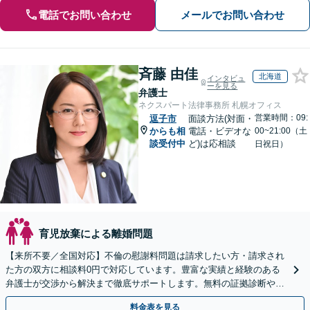
電話でお問い合わせ
メールでお問い合わせ
斉藤 由佳
北海道
インタビュ
ーを見る
弁護士
ネクスパート法律事務所 札幌オフィス
営業時間：09:
逗子市
面談方法(対面・
からも相
電話・ビデオな
00~21:00（土
談受付中
ど)は応相談
日祝日）
育児放棄による離婚問題
【来所不要／全国対応】不倫の慰謝料問題は請求したい方・請求され
た方の双方に相談料0円で対応しています。豊富な実績と経験のある
弁護士が交渉から解決まで徹底サポートします。無料の証拠診断や着
手金の返還保証もありますので安心してご相談ください。
料金表を見る