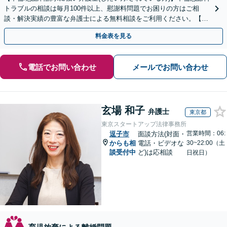
トラブルの相談は毎月100件以上、慰謝料問題でお困りの方はご相
談・解決実績の豊富な弁護士による無料相談をご利用ください。【不
倫相談は初回0円】【全国対応】
料金表を見る
電話でお問い合わせ
メールでお問い合わせ
玄場 和子
弁護士
東京都
東京スタートアップ法律事務所
営業時間：06:
逗子市
面談方法(対面・
からも相
電話・ビデオな
30~22:00（土
談受付中
ど)は応相談
日祝日）