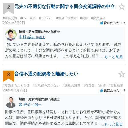
を勧めます。
2
元夫の不適切な行動に関する面会交流調停の申立
#面会交流
#DV・暴力
#モラハラ
#借金・浪費癖
#調停
#育児放棄
2024年2月2日
役にたった
7
離婚・男女問題に強い弁護士
中村 誠志
弁護士
頂いている内容を踏まえて、私の見解をお伝えさせて頂きます。 裁判
所の考えとして、十分な調停対応をするという前提であれば、お子さ
んの意思は相応に尊重されます。 この考えを前提に相手方と対応され
ても良いかと思われます。 まず、私としては、ご自身で対応されるな
ら、今後方法も含めて裁判所で話し合いたいと相手方に伝え、面会交
流調停を行われることをお勧めします。 他方、弁護士を就けることも
3
音信不通の配偶者と離婚したい
考えられるなら(ご心労を考えるとその方が良いかもしれません)、早め
にご相談を行かれる方が良いかもしれません(法テラスを利用されると
#離婚すること自体
#生活費を渡さない
#悪意の遺棄
#養育費
#親権
#育児放棄
費用は相当抑えられるかと思います)。 損害賠償、間接強制について
2024年1月25日
役にたった
9
は、それほど容易に認められるものではありませんが、調停条項の内
離婚・男女問題に強い弁護士
容によりますので(従前の調停段階で具体的な面会の方法まで特定され
泉 亮介
弁護士
ていれば間接強制が認められる可能性も高いです)、早めにご相談され
附票の住所、住民票等を確認し、それでもなお住所が不明な場合であ
ることをお勧めします。 ご自身にとって納得できる方向で進められる
れば、離婚理由となり得る可能性はあります。 ただ、調停前置主義の
ことをお祈りしております。
関係で、調停手続きを省略することは原則としてできません。また、