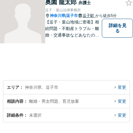
奥園 龍太郎
ど、幅広く対応可能。【明確
弁護士
な料金体系】１件１件ていね
逗子・葉山法律事務所
いに対応させて頂きます。ご
神奈川県
逗子市
逗子駅
から徒歩5分
|
連絡ください。
【逗子・葉山地域に密着】相
詳細を見
続問題・不動産トラブル・離
る
婚・交通事故などあなたの困
りごとを一緒に解決していき
ましょう。
エリア
神奈川県、逗子市
変更
相談内容
離婚・男女問題、育児放棄
変更
詳細条件
未選択
変更