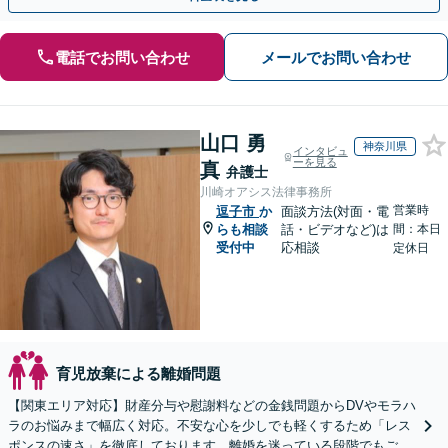
電話でお問い合わせ
メールでお問い合わせ
山口 勇
神奈川県
インタビュ
ーを見る
真
弁護士
川崎オアシス法律事務所
営業時
逗子市
か
面談方法(対面・電
らも相談
話・ビデオなど)は
間：本日
受付中
応相談
定休日
育児放棄による離婚問題
【関東エリア対応】財産分与や慰謝料などの金銭問題からDVやモラハ
ラのお悩みまで幅広く対応。不安な心を少しでも軽くするため「レス
ポンスの速さ」を徹底しております。離婚を迷っている段階でもご相