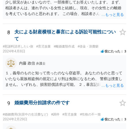
少し状況があいまいなので、一部推察してお答えいたします。 まず、
相談者さんは、連れ子のいる女性と結婚し、現在、その女性との離婚
を考えているものと思われます。 この場合、相談者さんが、その連れ
子と養子縁組をしているかどうかで状況が変わります。 養子縁組をし
ていない場合は、婚姻とともに親権を取得することはありませんの
で、本来的には、婚姻期間中も連れ子の扶養義務はありませんし、離
8
夫による財産横領と暴言による訴訟可能性につい
婚したならなおさら無関係となりますので、養育費を支払う義務は生
て
じません。 一方、婚姻と同時に連れ子を養子縁組（普通養子縁組）し
#慰謝料請求したい側
#育児放棄
#離婚書類作成
#借金・浪費癖
た場合、離婚をしても、養親子関係は当然には終了しませんので、親
2024年4月8日
役にたった
3
権の問題が生じえますし、養育費の支払い義務も発生します。 ただ
し、もともと、血のつながりが無いので、相談者さんが親権を取得す
内藤 政信
弁護士
ることはないと思われますし、連れ子だから養子縁組したという関係
でしたら、離婚に伴い養子との離縁も認められるのが一般的ですの
１，義母のものと知って売ったのなら窃盗罪。 あなたのものと思って
で、離縁すれば、当然に養育費の支払い義務は無くなります。 以上、
いたなら親族相盗例の規定により刑は免除になるため、 警察は捜査し
ご参考まで。
ません。 いずれも、損害賠償請求は可能。 ２，暴言記録は、パワハラ
モラハラで慰謝料請求するための証拠になるでし ょう。
9
婚姻費用分担請求の件です
#婚姻費用(別居中の生活費など)
#調停
#育児放棄
#性格の不一致
2024年2月29日
役にたった
3