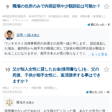
9
職場の住所のみで内容証明や少額訴訟は可能か？
#内容証明作成送付
#140万円以下
#少額訴訟の相談・依頼
#契約書・借用書なし
#個人・プライベート
#債権回収代行
2023年3月9日
役にたった
8
吉岡 一誠
弁護士
ワンオネスト法律事務所の弁護士の吉岡一誠と申します。 訴訟提起し
た場合、裁判所から相手方の職場に対して訴状や期日呼出状が郵送さ
れることになりますが、相手方本人が受け取らなくても、勤務先の他
の従業員等が受け取ることで送達完了となり、裁判手続を開始できる
可能性があります。 諦めずに追及を続けることで回収に至ることはま
まあるため、少額訴訟につき前向きに検討して良いかと思います。
10
父が知人女性に貸したお金(借用書なし)を、父の
死後、子供が相手女性に、返済請求する事はでき
ますか？
#個人・プライベート
#契約書・借用書なし
2021年3月3日
役にたった
12
匿名A
弁護士
借用書がないのであれば、お父様が亡くなった後、あなたが先方に借