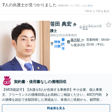
7
人の弁護士が見つかりました
(検索結果について詳しくは
こちら
)
7件中 1-7件を表示
笹田 典宏
弁
インタビューを
見る
護士
湘南合同法律事務所
藤
藤沢駅
か
営業時間：09:00~
神奈
沢
|
20:00（平日）
ら徒歩2分
川県
市
契約書・借用書なしの債権回収
【WEB面談可】【弁護士9人が在籍する事務所】中小企業、個人事業
主、フリーランスの債権回収はお気軽にご相談ください。400万円弱
の債権を訴訟で全額回収した実績あり。単発のご依頼から、顧問契約
まで対応しております【藤沢駅2分】
料金表を見る