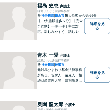
方々により良い法律サービス
福島 史恵
弁護士
を届けていきたいと思いま
鎌倉りんどう法律事務所
す。 ぜひご相談ください。
神奈川県
鎌倉市
大船駅
から徒歩5分
|
【JR大船駅徒歩５分】【完全
詳細を見
予約制】一件一件丁寧に対
る
応。親しみやすく、話しやす
い弁護士であることを心がけ
ています。ご相談予約をご希
望の場合にはまずはお気軽に
お問い合わせください。
青木 一愛
弁護士
綾瀬かわせみ法律事務所
神奈川県
綾瀬市
|
元対馬ひまわり基金法律事務
詳細を見
所所長。管財人，後見人，相
る
続財産管理人等，裁判所選任
事件の実績も豊富です。
奥園 龍太郎
弁護士
逗子・葉山法律事務所