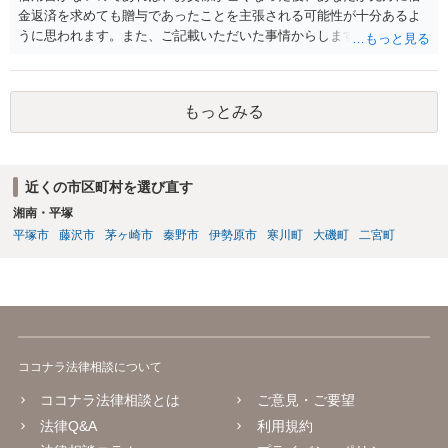
金返済を求めても贈与であったことを主張される可能性が十分あるよ
うに思われます。また、ご記載いただいた事情からしますと、おそら
く借用書の作成にお父様や先方が協力しない可能性も高いかと存じま
すので、現時点であなたがお父様が亡くなった後、貸したお金を返し
てもらうために講じておける策は残念ながらないように思われます。
もっとみる
お父様が認知症等で日常の買い物もご自身でできなくなるほど判断能
力が失われた状況になれば、家庭裁判所に成年後見開始の申立てを行
うことで、財産管理を成年後見人に任せることが可能ですが、逆に言
えば、そのような状況にならないかぎり、お父様の意思によらずに財
近くの市区町村を選び直す
産管理権を奪うことはできません。なお、親子の縁を切ってもよいと
湘南・平塚
言うほどなのであれば、先方に送金することが言わばお父様の生きが
いになっているように思われますので、そのおかげで長生きできてい
平塚市
藤沢市
茅ヶ崎市
秦野市
伊勢原市
寒川町
大磯町
二宮町
るのではないかといった形でできるだけ前向きに捉えることをおすす
めします。
ココナラ法律相談について
ココナラ法律相談とは
ご意見・ご要望
法律Q&A
利用規約