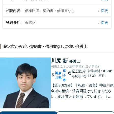
相談内容
債権回収、契約書・借用書なし
変更
詳細条件
未選択
変更
藤沢市から近い契約書・借用書なしに強い弁護士
川尻 新
弁護士
湘南よこすか法律事務所 逗子事務所
逗
逗子駅
か
営業時間：09:30~
神奈
子
|
17:30（平日）
ら徒歩3分
川県
市
【逗子駅3分】【相続・遺言】神奈川県
全域の相続・遺言問題はお任せくださ
い。他士業とも連携しています。【離
婚・男女問題】豊富な実績が強み。女
性弁護士も所属している事務所です。
【初回面談無料】【夜間・休日は予約