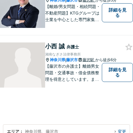
神奈川県
藤沢市
藤沢駅
から徒歩5分
|
【離婚/男女問題・相続問題・
詳細を見
不動産問題】KTGグループは
る
士業を中心とした専門家集団
です。「困ったことがあればK
TGに相談すれば安心」と思っ
ていただけるような、ワンス
小西 誠
トップサービスを提供してい
弁護士
ます。【WEB相談可】【カー
湘南なぎさ法律事務所
ド払い・分割払い可】
神奈川県
藤沢市
藤沢駅
から徒歩6分
|
【藤沢市の弁護士】離婚男女
詳細を見
問題・交通事故・借金債務整
る
理を得意としています。ま
た、事業所勤務経験があり、
労働者の立場からのアドバイ
スができます。ぜひ一度ご相
談ください。
エリア
神奈川県、藤沢市
変更