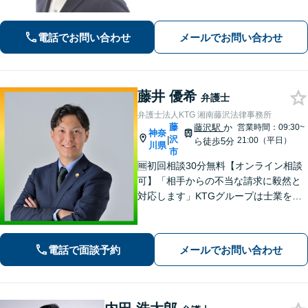
件の進め方をご提案いたします。「一
般社団法人の代表者を経験した弁護
電話でお問い合わせ
メールでお問い合わせ
士」「AIを活用した効率的な契約書レ
ビュー」
藤井 優希
弁護士
弁護士法人KTG 湘南藤沢法律事務所
藤
藤沢駅
か
営業時間：09:30~
神奈
沢
|
21:00（平日）
ら徒歩5分
川県
市
🆓初回相談30分無料【オンライン相談
可】「相手からの不当な請求に毅然と
対応します」KTGグループは士業を中
心とした専門家集団です。ワンストッ
プ対応で迅速な解決を目指します。ま
ずはお気軽にご相談ください【カード
電話で面談予約
メールでお問い合わせ
払い・分割払い可】