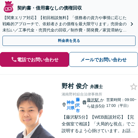
契約書・借用書なしの債権回収
【関東エリア対応】【初回相談無料】「債務者の資力や事情に応じた
戦略的アプローチで、依頼者さまの債権を最大限守ります」売掛金の
未払い／工事代金・売買代金の回収／制作費・開発費／家賃滞納な
ど、事業活動で発生するあらゆる債権回収に実績あり
料金表を見る
電話でお問い合わせ
メールでお問い合わせ
野村 俊介
弁護士
湘南野村綜合法律事務所
藤
藤沢駅
か
営業時間：09:00~
神奈
沢
|
17:00（平日）
ら徒歩5分
川県
市
【藤沢駅5分】【WEB面談対応】【完
全個室で相談】「大局的な視点」でご
説明するよう心掛けています。お話を
うかがった上で、当該案件に即した事