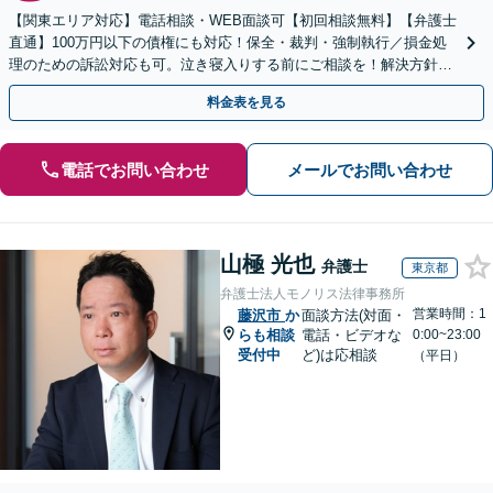
【関東エリア対応】電話相談・WEB面談可【初回相談無料】【弁護士
直通】100万円以下の債権にも対応！保全・裁判・強制執行／損金処
理のための訴訟対応も可。泣き寝入りする前にご相談を！解決方針は
初回相談時にしっかりお伝え【請求された側にも対応】
料金表を見る
電話でお問い合わせ
メールでお問い合わせ
山極 光也
弁護士
東京都
弁護士法人モノリス法律事務所
営業時間：1
藤沢市
か
面談方法(対面・
らも相談
電話・ビデオな
0:00~23:00
受付中
ど)は応相談
（平日）