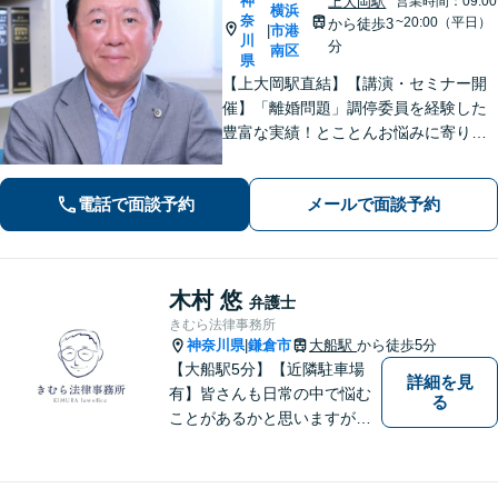
神
上大岡駅
営業時間：09:00
横浜
奈
~20:00（平日）
から徒歩3
市港
|
川
分
南区
県
【上大岡駅直結】【講演・セミナー開
催】「離婚問題」調停委員を経験した
豊富な実績！とことんお悩みに寄り添
います！「交通事故」医学的知見・保
険制度の知識を活かしたトータルサポ
電話で面談予約
メールで面談予約
ートを実現【完全個室対応／子連れ相
談可】
木村 悠
弁護士
きむら法律事務所
神奈川県
鎌倉市
大船駅
から徒歩5分
|
【大船駅5分】【近隣駐車場
詳細を見
有】皆さんも日常の中で悩む
る
ことがあるかと思いますが、
まず誰かに相談してみるとい
うことで解決の糸口が見つか
るかもしれません。地域の