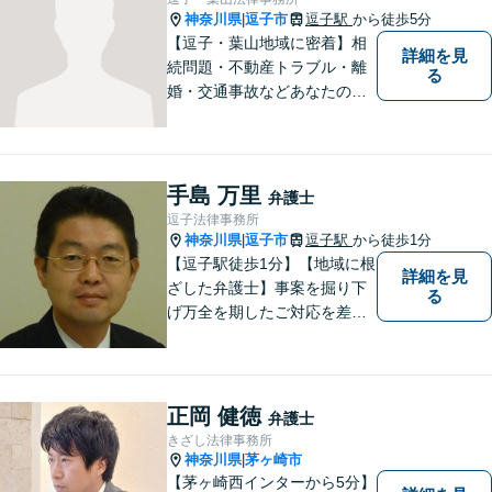
神奈川県
逗子市
逗子駅
から徒歩5分
|
【逗子・葉山地域に密着】相
詳細を見
続問題・不動産トラブル・離
る
婚・交通事故などあなたの困
りごとを一緒に解決していき
ましょう。
手島 万里
弁護士
逗子法律事務所
神奈川県
逗子市
逗子駅
から徒歩1分
|
【逗子駅徒歩1分】【地域に根
詳細を見
ざした弁護士】事案を掘り下
る
げ万全を期したご対応を差し
上げることがモットーです。
相続問題／離婚問題／不動産
問題／労働問題／交通事故な
ど、幅広く対応可能。【明確
正岡 健徳
弁護士
な料金体系】１件１件ていね
きざし法律事務所
いに対応させて頂きます。ご
神奈川県
茅ヶ崎市
|
連絡ください。
【茅ヶ崎西インターから5分】