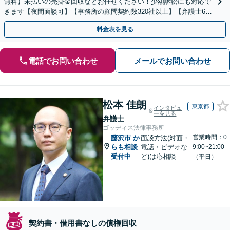
無料】未払いの売掛金回収などお任せください！少額訴訟にも対応で
きます【夜間面談可】【事務所の顧問契約数320社以上】【弁護士6人
在籍&専門家顧問がフルサポート】
料金表を見る
電話でお問い合わせ
メールでお問い合わせ
松本 佳朗
東京都
インタビュ
ーを見る
弁護士
ゴッディス法律事務所
営業時間：0
藤沢市
か
面談方法(対面・
らも相談
電話・ビデオな
9:00~21:00
受付中
ど)は応相談
（平日）
契約書・借用書なしの債権回収