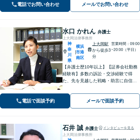
電話でお問い合わせ
メールでお問い合わせ
で対応可】【法テラス可】
水口 かれん
弁護士
上大岡法律事務所
神
上大岡駅
営業時間：09:00
横浜
奈
~20:00（平日）
から徒歩3
市港
|
川
分
南区
県
【弁護士歴10年以上】【証券会社勤務
経験有】多数の訴訟・交渉経験で得
た、先を見越した戦略・助言に自信が
あります。依頼者に寄り添いながら的
確にアドバイスいたします【平日夜
電話で面談予約
メールで面談予約
間・土日祝相談可】【上大岡駅直結】
石井 誠
弁護士
インタビューを見る
上大岡法律事務所