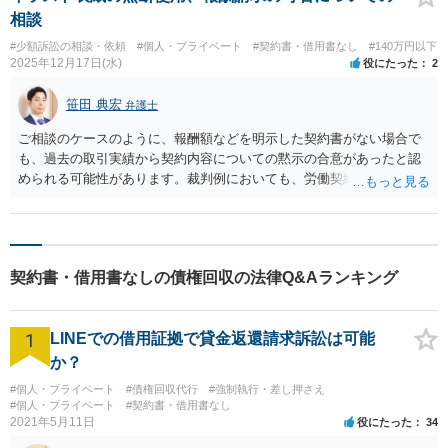
相談
#少額訴訟の相談・依頼
#個人・プライベート
#契約書・借用書なし
#140万円以下
2025年12月17日(水)
役にたった
2
笹田 典宏
弁護士
ご相談のケースのように、報酬額などを明示した契約書がない場合で
も、過去の取引実績から契約内容についての黙示の合意があったと認
められる可能性があります。裁判例においても、労働契約書がない事
案で、過去の賃金支払の実績などを考慮して契約内容を確定すべきと
の判断が示されています。また、契約書面が作成されていない場合で
も、過去の支払実績が1回だけであっても、それを基に契約内容を認定
しようとした裁判例もあります。 したがって、これまで何度も取引が
契約書・借用書なしの債権回収の法律Q&Aランキング
あり、その都度料金が支払われていたという事実は、今回も同様に有
償の契約であったという「黙示の合意」があったと主張するための有
力な根拠となります。「無料で描くとは一言も言っていない」という
1
LINEでの借用証拠で貸金返還請求訴訟は可能
ご主張は、この黙示の合意を裏付けるものです。 イラスト制作の仕事
は、当事者の一方（イラストレーター）がある仕事を完成することを
か？
約束し、相手方（依頼者）がその仕事の結果に対して報酬を支払うこ
#個人・プライベート
#債権回収代行
#強制執行・差し押さえ
とを約束する「請負契約」にあたります。請負契約において代金を請
#個人・プライベート
#契約書・借用書なし
求するためには、原則として「請負契約の締結」と「仕事の完成」を
2021年5月11日
役にたった
34
主張・立証する必要があります。 あなたは表紙原稿を完成させて相手