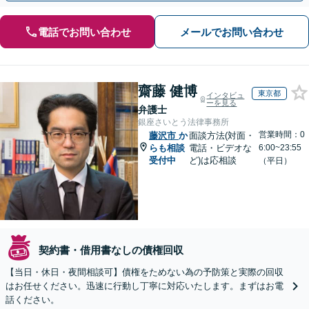
電話でお問い合わせ
メールでお問い合わせ
齋藤 健博
東京都
インタビュ
ーを見る
弁護士
銀座さいとう法律事務所
営業時間：0
藤沢市
か
面談方法(対面・
らも相談
電話・ビデオな
6:00~23:55
受付中
ど)は応相談
（平日）
契約書・借用書なしの債権回収
【当日・休日・夜間相談可】債権をためない為の予防策と実際の回収
はお任せください。迅速に行動し丁寧に対応いたします。まずはお電
話ください。