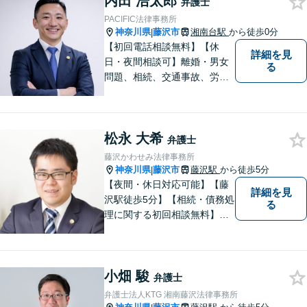
内田 浩太郎
弁護士
PACIFIC法律事務所
神奈川県
藤沢市
湘南台駅
から徒歩0分
|
【初回電話相談無料】【休
詳細を見
日・夜間相談可】離婚・男女
る
問題、相続、交通事故、労働
問題、不動産、刑事事件、企
業法務など幅広い分野のご相
談に対応しております。ご相
松永 大希
談者様の想いや立場を丁寧に
弁護士
くみ取り、最善の解決を目指
藤沢かわせみ法律事務所
して参ります。【湘南台駅0
神奈川県
藤沢市
藤沢駅
から徒歩5分
|
分】
【夜間・休日対応可能】【藤
詳細を見
沢駅徒歩5分】【相続・債務処
る
理に関する初回相談無料】お
客様一人一人に最適な解決方
法を一緒に考えます。お気軽
にご相談ください。
小畑 駿
弁護士
弁護士法人KTG 湘南藤沢法律事務所