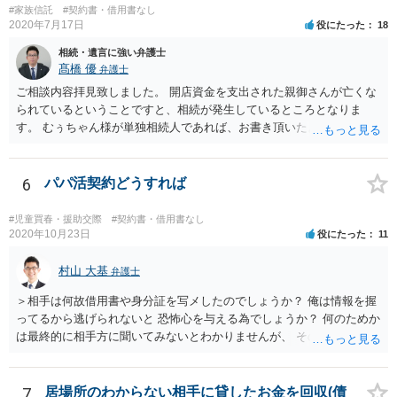
#家族信託
#契約書・借用書なし
2020年7月17日
役にたった
18
相続・遺言に強い弁護士
髙橋 優
弁護士
ご相談内容拝見致しました。 開店資金を支出された親御さんが亡くな
られているということですと、相続が発生しているところとなりま
す。 むぅちゃん様が単独相続人であれば、お書き頂いたような方法で
ご主人に書面を書いてもらうことで対応は可能かと思います。 他にも
相続人おられるということであれば、他の相続人との協議が必要とな
るところです。 また、当該点とは別にご主人から貸付ではなく贈与で
6
パパ活契約どうすれば
あると主張される可能性がございます。 その場合には、貸付であるこ
とを伺わせる事情をどれだけ積み重ねることが出来るか、というとこ
#児童買春・援助交際
#契約書・借用書なし
ろとなります。 返済の事実や、返済を約束するメール等です。 金額の
2020年10月23日
役にたった
11
大きさや状況を考えると、一つ一つの問題を解決し、万が一に備えて
おく方が宜しいかと思います。 緊急という訳ではないかと思います
村山 大基
弁護士
が、事前準備が早い方が有効な手段が増える傾向にありますので、早
＞相手は何故借用書や身分証を写メしたのでしょうか？ 俺は情報を握
目に弁護士を入れられることを御検討頂くと良いかと思います。
ってるから逃げられないと 恐怖心を与える為でしょうか？ 何のためか
は最終的に相手方に聞いてみないとわかりませんが、 その可能性はあ
ると思います。
7
居場所のわからない相手に貸したお金を回収(債