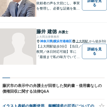
詳細を見
依頼者の声を大切にし、事実
る
を整理し、必要な証拠を集め
て、紛争を解決するお手伝い
をします。 どんなご相談にも
親身に対応し、皆さまの少し
でも明るい未来のために尽力
藤井 建徳
弁護士
しますのでご安心ください。
上大岡法律事務所
【駐車場有】
神奈川県
横浜市港南区
上大岡駅
から徒歩3分
|
【上大岡駅徒歩3分】【当日／
詳細を見
夜間／休日対応可能】常に
る
「最後まで私の味方でいてく
れる」と思っていただけるよ
うな弁護士でいられるように
心がけています。地域密着型
の法律事務所として皆様のお
力になれればと考えておりま
藤沢市の表示中の弁護士が回答した契約書・借用書なしの
す。
債権回収に関する法律Q&A
イラスト表紙の無断使用、報酬請求の可否についての