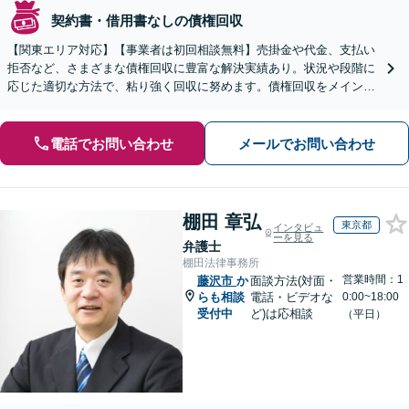
契約書・借用書なしの債権回収
【関東エリア対応】【事業者は初回相談無料】売掛金や代金、支払い
拒否など、さまざまな債権回収に豊富な解決実績あり。状況や段階に
応じた適切な方法で、粘り強く回収に努めます。債権回収をメインと
する顧問契約もお任せください【個人のご相談にも対応】
電話でお問い合わせ
メールでお問い合わせ
棚田 章弘
東京都
インタビュ
ーを見る
弁護士
棚田法律事務所
営業時間：1
藤沢市
か
面談方法(対面・
らも相談
電話・ビデオな
0:00~18:00
受付中
ど)は応相談
（平日）