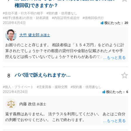
権回収)できますか？
#音信不通・行方不明の相手
#契約書・借用書なし
#相手(債務者)の所在・財産調査
#内容証明作成送付
#債権回収代行
2018年4月4日
役にたった
20
大竹 健太郎
弁護士
お困りのことと存じます。 相談者様は「１５４万円」をどのように計
算されたでしょうか？その都度の貸付日や金額が記載されたメモや手
控えなどは残っていないでしょうか？それらがあるのであればメール
と共に証拠として用いることが可能です。メールについては内容次第
です。 彼の住所については住民票上の住所であれば調査することは可
能です。 弁護士に依頼した際の費用にいては現在弁護士費用が自由化
8
パパ活で訴えられますか…
されており法律事務所によって異なりますので、あくまで目安となり
ますが、交渉を依頼すると①着手金が請求額×8％or10万円の高い方、
#個人・プライベート
#児童買春・援助交際
#契約書・借用書なし
②成功報酬が16％、③実費というところでしょうか。法律事務所によ
2021年4月24日
役にたった
6
っては別途日当を請求するところもあると思います。 勝訴の見込みや
回収の見込み、私にご依頼いただいた場合の費用については、詳細を
内藤 政信
弁護士
お伺いできればお伝えさせていただきますので、宜しければ、個別に
返す義務はありません。 法テラスを利用してください。 あとはご自分
ご連絡頂けますと幸いです。 宜しくお願い致します。
の判断でおやりください。 これで終わります。