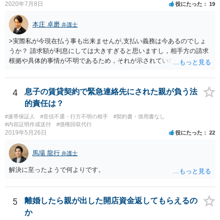
と言い張ること ２ 相手方に対して「あなたのやっていることは恐喝
2020年7月8日
役にたった
19
です」と伝えること です。 上記をご自身で行うのは難しいかもしれま
せんから，弁護士に相談して，代わりにやってもらったほうが良いで
本庄 卓磨
弁護士
しょう。
>実際私が今現在払う事も出来ませんが,支払い義務は今あるのでしょ
うか？ 請求額が利息にしては大きすぎると思いますし，相手方の請求
根拠や具体的事情が不明であるため，それが示されていない現段階で
対応する必要はないと思います。 相手方が単に要求だけを続けてくる
場合は無視でいいと思いますし，仮に相手方が生活保護の担当者に話
をしても，相手にされない可能性が高いと思います。 おそらく裁判な
4
息子の賃貸契約で緊急連絡先にされた親が負う法
どをしてくる可能性も低いです。 ＞それと,消滅時効とかはどうなるん
的責任は？
でしょうか？ 時効が主張できる可能性はあり得ますが，相手方の主張
#連帯保証人
#音信不通・行方不明の相手
#契約書・借用書なし
内容が明らかでないため判断できません。
#内容証明作成送付
#債権回収代行
2019年5月26日
役にたった
22
馬場 龍行
弁護士
解決に至ったようで何よりです。
5
離婚したら親が出した開店資金返してもらえるの
か