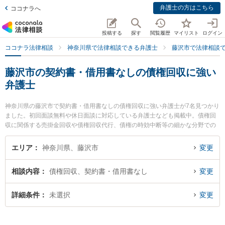
弁護士の方はこちら
ココナラへ
投稿する
探す
閲覧履歴
マイリスト
ログイン
ココナラ法律相談
神奈川県で法律相談できる弁護士
藤沢市で法律相談
藤沢市の契約書・借用書なしの債権回収に強い
弁護士
神奈川県の藤沢市で契約書・借用書なしの債権回収に強い弁護士が7名見つかり
ました。初回面談無料や休日面談に対応している弁護士なども掲載中。債権回
収に関係する売掛金回収や債権回収代行、債権の時効中断等の細かな分野での
絞り込み検索もでき便利です。特に湘南合同法律事務所の笹田 典宏弁護士や湘
南野村綜合法律事務所の野村 俊介弁護士、弁護士法人KTG 湘南藤沢法律事務所
エリア
神奈川県、藤沢市
変更
の藤井 優希弁護士のプロフィール情報や弁護士費用、強みなどが注目されてい
ます。『藤沢市で土日や夜間に発生した契約書・借用書なしの債権回収のトラ
相談内容
債権回収、契約書・借用書なし
変更
ブルを今すぐに弁護士に相談したい』『契約書・借用書なしの債権回収のトラ
ブル解決の実績豊富な近くの弁護士を検索したい』『初回相談無料で契約書・
借用書なしの債権回収を法律相談できる藤沢市内の弁護士に相談予約したい』
詳細条件
未選択
変更
などでお困りの相談者さんにおすすめです。