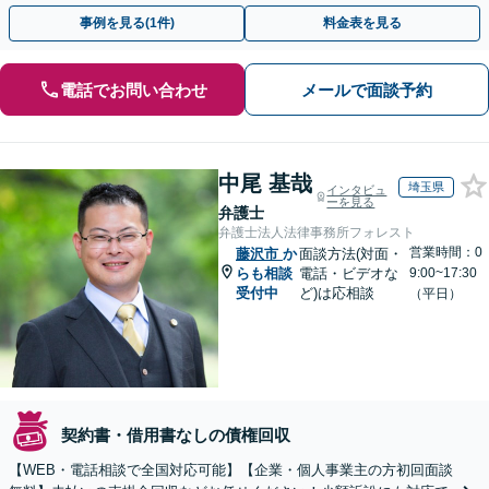
事例を見る(1件)
料金表を見る
電話でお問い合わせ
メールで面談予約
中尾 基哉
埼玉県
インタビュ
ーを見る
弁護士
弁護士法人法律事務所フォレスト
営業時間：0
藤沢市
か
面談方法(対面・
らも相談
電話・ビデオな
9:00~17:30
受付中
ど)は応相談
（平日）
契約書・借用書なしの債権回収
【WEB・電話相談で全国対応可能】【企業・個人事業主の方初回面談