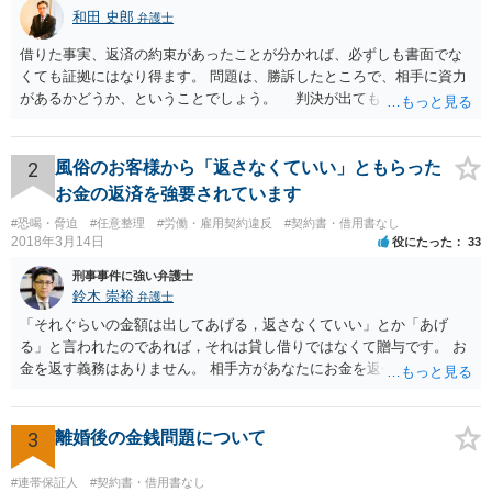
方に渡しているため、「仕事の完成」という要件は満たしています。
和田 史郎
弁護士
また、前述のとおり、過去の取引実績から「請負契約の締結」も黙示
借りた事実、返済の約束があったことが分かれば、必ずしも書面でな
的に成立していると主張できる可能性が高いです。したがって、あな
くても証拠にはなり得ます。 問題は、勝訴したところで、相手に資力
たは報酬を請求する権利を有していると考えられます。相手方の「請
があるかどうか、ということでしょう。 判決が出ても、無い袖を振
求されていないので支払う義務はない」という主張は、報酬を支払わ
らせることは出来ないのです…
なくてもよい法的な理由にはなりません。 今回、事前に報酬額を明確
に合意していなかったとしても、過去の取引で支払われていた料金を
基準として請求することが考えられます。 以上のことから、過去の取
2
風俗のお客様から「返さなくていい」ともらった
引実績を根拠として、今回も有償でのイラスト制作契約が黙示的に成
お金の返済を強要されています
立していたと主張し、相手方に報酬を請求することは法的に可能であ
#恐喝・脅迫
#任意整理
#労働・雇用契約違反
#契約書・借用書なし
ると考えられます。 ただし、相手が支払いに応じない場合は、最終的
2018年3月14日
役にたった
33
に訴訟などの法的手続きが必要になる可能性があります。その際に
は、過去の取引におけるメールのやり取りや入金の記録などが、有償
刑事事件に強い弁護士
鈴木 崇裕
契約であったことを証明する重要な証拠となります。
弁護士
「それぐらいの金額は出してあげる，返さなくていい」とか「あげ
る」と言われたのであれば，それは貸し借りではなくて贈与です。 お
金を返す義務はありません。 相手方があなたにお金を返せと請求する
ためには，「贈与ではなくて貸し借りである」ことを立証しなければ
なりませんが，不可能ですね。 また，「金を返さなければ家に行く＝
風俗で働いていたことをばらす」といって返金を迫る行為について
3
離婚後の金銭問題について
は，恐喝罪（犯罪）が成立すると考えられます。 重要なことは， １
相手方に対して「お金を返す」という約束をしないこと。贈与である
#連帯保証人
#契約書・借用書なし