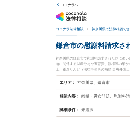
ココナラへ
ココナラ法律相談
神奈川県で法律相談でき
鎌倉市の慰謝料請求さ
神奈川県の鎌倉市で慰謝料請求された側に強い
題に関係する財産分与や養育費、親権等の細か
士、鎌倉りんどう法律事務所の福島 史恵弁護
ルを今すぐに弁護士に相談したい』『慰謝料請
内の弁護士に相談予約したい』などでお困りの
エリア
神奈川県、鎌倉市
相談内容
離婚・男女問題、慰謝料請
詳細条件
未選択