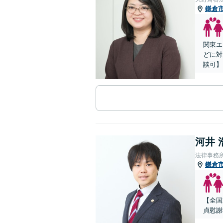
鎌倉
関東エ
どに対
談可】
河井 
法律事務所L
鎌倉
【全国
貞慰謝