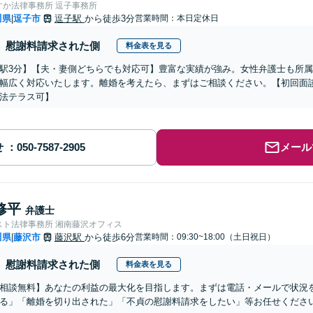
すか法律事務所 逗子事務所
川県
逗子市
逗子駅
から徒歩3分
営業時間：本日定休日
|
慰謝料請求された側
料金表を見る
駅3分】【夫・妻側どちらでも対応可】豊富な実績が強み。女性弁護士も所
幅広く対応いたします。離婚を考えたら、まずはご相談ください。【初回面
法テラス可】
せ
メール
修平
弁護士
スト法律事務所 湘南藤沢オフィス
川県
藤沢市
藤沢駅
から徒歩6分
営業時間：09:30~18:00（土日祝日）
|
慰謝料請求された側
料金表を見る
相談無料】あなたの利益の最大化を目指します。まずは電話・メールで状況
る」「離婚を切り出された」「不貞の慰謝料請求をしたい」等お任せくださ