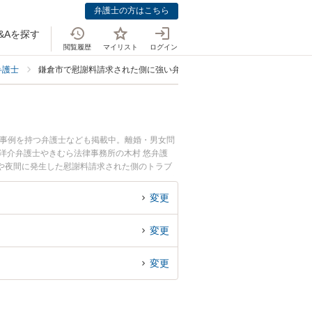
弁護士の方はこちら
&Aを探す
閲覧履歴
マイリスト
ログイン
弁護士
鎌倉市で慰謝料請求された側に強い弁護士
決事例を持つ弁護士なども掲載中。離婚・男女問
洋介弁護士やきむら法律事務所の木村 悠弁護
や夜間に発生した慰謝料請求された側のトラブ
料で慰謝料請求された側を法律相談できる鎌倉市
変更
変更
変更