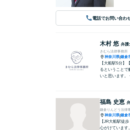
電話でお問い合わ
木村 悠
弁護
きむら法律事務所
神奈川県
鎌倉
|
【大船駅5分】
るということで
いと思います。
福島 史恵
鎌倉りんどう法律
神奈川県
鎌倉
|
【JR大船駅徒
心がけています