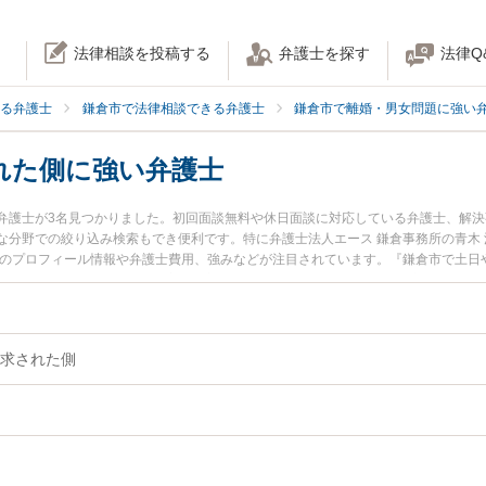
法律相談を投稿する
弁護士を探す
法律Q
る弁護士
鎌倉市で法律相談できる弁護士
鎌倉市で離婚・男女問題に強い
れた側に強い弁護士
弁護士が3名見つかりました。初回面談無料や休日面談に対応している弁護士、解
な分野での絞り込み検索もでき便利です。特に弁護士法人エース 鎌倉事務所の青木 
士のプロフィール情報や弁護士費用、強みなどが注目されています。『鎌倉市で土日
求された側のトラブル解決の実績豊富な近くの弁護士を検索したい』『初回相談無
相談者さんにおすすめです。
求された側