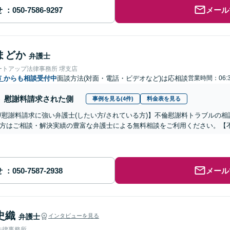
せ
メール
まどか
弁護士
ートアップ法律事務所 堺支店
市
からも相談受付中
面談方法(対面・電話・ビデオなど)は応相談
営業時間：06:
慰謝料請求された側
事例を見る(4件)
料金表を見る
/慰謝料請求に強い弁護士(したい方/されている方)】不倫慰謝料トラブルの相
方はご相談・解決実績の豊富な弁護士による無料相談をご利用ください。【
せ
メール
史織
弁護士
インタビューを見る
法律事務所