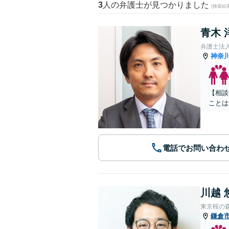
3
人の弁護士が見つかりました
(検索結
青木 
弁護士法
神奈
【相談
ことは
電話でお問い合わ
川越 
東京桜の
鎌倉