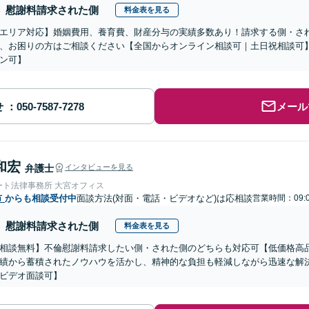
慰謝料請求された側
料金表を見る
エリア対応】婚姻費用、養育費、財産分与の実績多数あり！請求する側・さ
、お困りの方はご相談ください【全国からオンライン相談可｜土日祝相談可
ン可】
せ
メール
和宏
弁護士
インタビューを見る
ート法律事務所 大宮オフィス
市
からも相談受付中
面談方法(対面・電話・ビデオなど)は応相談
営業時間：09:
慰謝料請求された側
料金表を見る
相談無料】不倫慰謝料請求したい側・された側のどちらも対応可【低価格高品
績から蓄積されたノウハウを活かし、精神的な負担も軽減しながら迅速な解
ビデオ面談可】