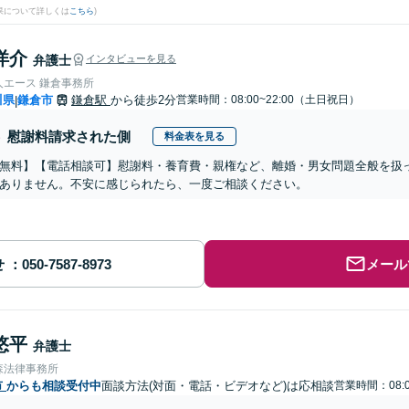
果について詳しくは
こちら
)
洋介
弁護士
インタビューを見る
人エース 鎌倉事務所
川県
鎌倉市
鎌倉駅
から徒歩2分
営業時間：08:00~22:00（土日祝日）
|
慰謝料請求された側
料金表を見る
無料】【電話相談可】慰謝料・養育費・親権など、離婚・男女問題全般を扱
ありません。不安に感じられたら、一度ご相談ください。
せ
メール
悠平
弁護士
森法律事務所
市
からも相談受付中
面談方法(対面・電話・ビデオなど)は応相談
営業時間：08: