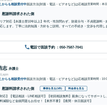
市
からも相談受付中
面談方法(対面・電話・ビデオなど)は応相談
営業時間：本
慰謝料請求された側
リア対応【弁護士歴10年以上】年代・性別問わず、財産分与・不貞慰謝料・
応します。丁寧に法的知識・方針をご説明。すべての手続き・交渉を代理し
電話で面談予約
浩志
弁護士
apin
市
からも相談受付中
面談方法(対面・電話・ビデオなど)は応相談
営業時間：10:0
慰謝料請求された側
事例を見る(3件)
料金表を見る
対応】【電話相談・LINE相談可】【初回相談無料】親身になってサポート
料減額など金銭問題もお任せ！【来所不要】【夜間・休日面談可】