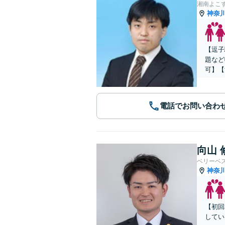
湘南よこ
神奈
【逗子
題など
可】【
電話でお問い合わ
向山 
ベリーベ
神奈
【初回
してい