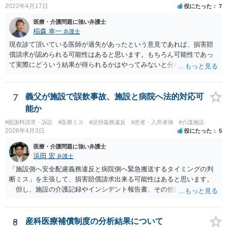
2022年4月17日
役にたった
7
医療・介護問題に強い弁護士
稲森 幸一
弁護士
現在診て頂いている医師が過失があったという意見であれば、損害賠
償請求が認められる可能性はあると思います。もちろん可能性であっ
て実際にどういう結果が得られるかはやってみないと分かりません
が。 損害としては、その過失によって生じた症状の治療にかかった治
療費や精神的苦痛を受けた分の慰謝料や仕事に影響があれば休業損害
などが考えられます。 頑張ってください。
7
義父が施設で誤飲事故、施設と病院へ法的対応可
能か
#慰謝料請求・訴訟
#医療ミス
#説明義務違反
#患者・入所者側
#介護施設
2026年4月3日
役にたった
5
医療・介護問題に強い弁護士
浜田 宏
弁護士
「施設側へ安全配慮義務違反と病院側へ緊急搬送するタイミングの判
断ミス」を主張して、損害賠償請求出来る可能性はあると思います。
但し、施設の介護記録やインシデント報告書、その他施設内で作成
された誤飲事故に関する資料、搬送先の病院の医療記録、救急搬送さ
れているのであれば消防の記録等を調査してみなければ、裁判で勝て
る可能性があるかどうかまでは判断できません。これはどの介護事
8
産科医療補償制度の分析結果について