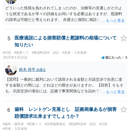
どういった怪我を負わされてしまったのか、治療等の見通しがどのよ
うな状況であるか等々の詳細をお伺いする必要はありますが、慰謝料
の請求は可能だと考えられます。 弁護士に個別に相談した方がよいケ
ースであると思いますので、最寄りの弁護士やココナラで弁護士を探
してみるとよいでしょう。
5
医療過誤による損害賠償と慰謝料の相場について
知りたい
#示談
#医療ミス
#慰謝料請求・訴訟
#患者・入所者側
2025年1月22日
役にたった
3
鈴木 祥平
弁護士
【質問】一般的に裁判において認容される金額と示談交渉で合意に達
する金額との間には、どれほどの開きがありますか。 【回答】そもそ
も、示談交渉の場合には、証拠で事実関係などを詰めていないことが
あることから、一概には言えませんが、裁判で認められる６割～７割
程度にはなると思います。
6
歯科 レントゲン見落とし 証拠画像あるが損害
賠償請求出来ますでしょうか？
#歯科・歯医者
#医療ミス
#説明義務違反
#慰謝料請求・訴訟
#示談
#患者・入所者側