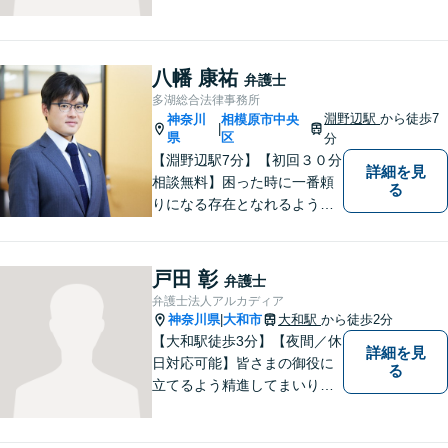
の間、WEB相談も行います。
八幡 康祐
弁護士
多湖総合法律事務所
淵野辺駅
から徒歩7
神奈川
相模原市中央
|
県
区
分
【淵野辺駅7分】【初回３０分
詳細を見
相談無料】困った時に一番頼
る
りになる存在となれるよう、
皆様のご事情に寄り添った問
題解決を心がけております。
お電話の際に『ココナラ経由
戸田 彰
弁護士
で八幡弁護士に相談希望』と
弁護士法人アルカディア
お伝え下さい。
神奈川県
大和市
大和駅
から徒歩2分
|
【大和駅徒歩3分】【夜間／休
詳細を見
日対応可能】皆さまの御役に
る
立てるよう精進してまいりま
す。借金問題／刑事事件／相
続問題／離婚問題／企業法務