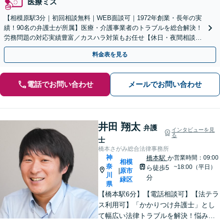
医療ミス
【相模原駅3分｜初回相談無料｜WEB面談可｜1972年創業・長年の実
績！90名の弁護士が所属】医療・介護事業者のトラブルを総合解決！
労務問題の対応実績豊富／カスハラ対策もお任せ【休日・夜間相談可
／忙しい方にも安心の柔軟なサポート体制】
料金表を見る
電話でお問い合わせ
メールでお問い合わせ
井田 翔太
弁護
インタビューを見
る
士
橋本さがみ総合法律事務所
神
橋本駅
か
営業時間：09:00
相模
奈
~18:00（平日）
ら徒歩5
原市
|
川
分
緑区
県
【橋本駅6分】【電話相談可】【法テラ
ス利用可】「かかりつけ弁護士」とし
て幅広い法律トラブルを解決！悩みに