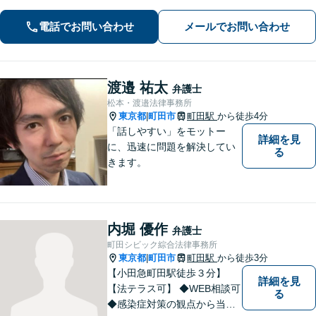
寄り添いながら、誠実な対応を心がけ
ております「粘り強い交渉とフットワ
電話でお問い合わせ
メールでお問い合わせ
ークの軽さが強み」男性・女性弁護士
が所属し多角的な視点から解決へ尽力
いたします
渡邉 祐太
弁護士
松本・渡邉法律事務所
東京都
町田市
町田駅
から徒歩4分
|
「話しやすい」をモットー
詳細を見
に、迅速に問題を解決してい
る
きます。
内堀 優作
弁護士
町田シビック綜合法律事務所
東京都
町田市
町田駅
から徒歩3分
|
【小田急町田駅徒歩３分】
詳細を見
【法テラス可】 ◆WEB相談可
る
◆感染症対策の観点から当面