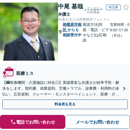
中尾 基哉
埼玉県
インタビュ
ーを見る
弁護士
弁護士法人法律事務所フォレスト
相模原市南
面談方法(対
営業時間：0
区
からも
面・電話・ビデ
9:00~17:30
相談受付中
オなど)は応相
（平日）
談
医療ミス
【🏥医療機関・介護施設に特化◎】実績豊富な弁護士が紛争予防・解
決をします。契約書、就業規則、労働トラブル、診療費・利用料の未
払い、広告規制、クレーマー・モンスターペイシェント、医療・介護
事故などに対応【顧問契約あり】
料金表を見る
電話でお問い合わせ
メールでお問い合わせ