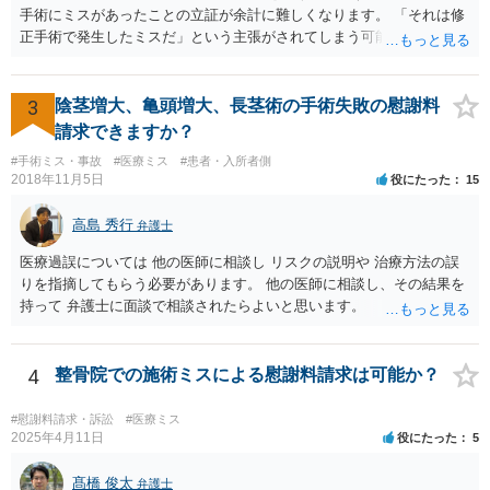
手術にミスがあったことの立証が余計に難しくなります。 「それは修
正手術で発生したミスだ」という主張がされてしまう可能性があるか
らです。 心身の苦痛はあるでしょうけれども、損害賠償請求などをご
検討なさっているのであれば、修正手術を受けるまえに弁護士に相談
して対応を決めることを強くお勧めいたします。
3
陰茎増大、亀頭増大、長茎術の手術失敗の慰謝料
請求できますか？
#手術ミス・事故
#医療ミス
#患者・入所者側
2018年11月5日
役にたった
15
高島 秀行
弁護士
医療過誤については 他の医師に相談し リスクの説明や 治療方法の誤
りを指摘してもらう必要があります。 他の医師に相談し、その結果を
持って 弁護士に面談で相談されたらよいと思います。
4
整骨院での施術ミスによる慰謝料請求は可能か？
#慰謝料請求・訴訟
#医療ミス
2025年4月11日
役にたった
5
髙橋 俊太
弁護士