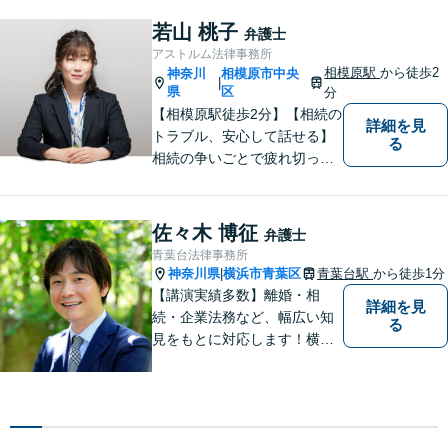
など、幅広く対応可能。【地
域に根ざした弁護士】法律ト
若山 桃子
弁護士
ラブルでお悩みの方は、お気
アストルム法律事務所
軽にご相談ください。
相模原駅
から徒歩2
神奈川
相模原市中央
|
県
区
分
【相模原駅徒歩2分】【相続の
詳細を見
トラブル、安心して話せる】
る
相続の争いごとで疲れ切って
しまう前に。女性弁護士が一
貫対応、トラブルの解決を目
指します。遺産分割協議・遺
佐々木 博征
弁護士
留分・調停・裁判にも対応。
青葉台法律事務所
神奈川県
横浜市青葉区
青葉台駅
から徒歩1分
|
【講演実績多数】離婚・相
詳細を見
続・企業法務など、幅広い知
る
見をもとに対応します！横
浜・川崎・町田等からもアク
セスが良い地域密着型の事務
所です【破産管財人経験あ
り】負債総額数億円の倒産申