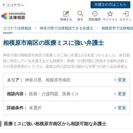
弁護士の方はこちら
ココナラへ
投稿する
探す
閲覧履歴
マイリスト
ログイン
ココナラ法律相談
神奈川県で法律相談できる弁護士
相模原市で法律相
相模原市南区の医療ミスに強い弁護士
神奈川県の相模原市南区で医療ミスに強い弁護士が1名見つかりました。休日面
談に対応している弁護士なども掲載中。医療・介護問題に関係する歯科治療ミ
スや美容整形のトラブル、産婦人科の訴訟等の細かな分野での絞り込み検索も
でき便利です。特に德永・國方法律事務所の國方 実弁護士のプロフィール情報
や弁護士費用、強みなどが注目されています。『相模原市南区で土日や夜間に
エリア
神奈川県、相模原市南区
変更
発生した医療ミスのトラブルを今すぐに弁護士に相談したい』『医療ミスのト
ラブル解決の実績豊富な近くの弁護士を検索したい』『初回相談無料で医療ミ
相談内容
医療・介護問題、医療ミス
変更
スを法律相談できる相模原市南区内の弁護士に相談予約したい』などでお困り
の相談者さんにおすすめです。
詳細条件
未選択
変更
医療ミスに強い相模原市南区から相談可能な弁護士