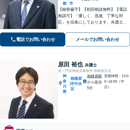
都
市
【秘密厳守】【初回相談無料】【電話
相談可】「優しく、迅速、丁寧な対
応」を信条にしております。弁護士に
相談するには勇気の要ることですが、
少しの勇気を出して、お気軽にご相談
電話でお問い合わせ
メールでお問い合わせ
ください。【休日・夜間面談可】
原田 裕也
弁護士
虎ノ門法律経済事務所 相模原支店
神
相模原駅
営業時間：10:0
相模原
奈
0~18:00（平
から徒歩
市中央
|
川
日）
5分
区
県