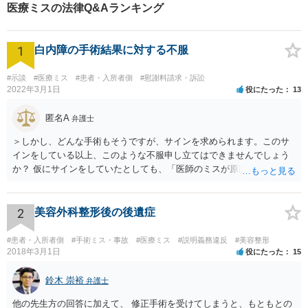
立ての実績あり【完全個室】
医療ミスの法律Q&Aランキング
【青葉台駅1分】【複数弁護士
在籍】
1
白内障の手術結果に対する不服
#示談
#医療ミス
#患者・入所者側
#慰謝料請求・訴訟
2022年3月1日
役にたった
13
匿名A
弁護士
＞しかし、どんな手術もそうですが、サインを求められます。このサ
インをしている以上、このような不服申し立てはできませんでしょう
か？ 仮にサインをしていたとしても、「医師のミスが原因で老眼がひ
どくなったといえるような場合」や「白内障の手術の合併症として老
眼が悪化することがあるにもかかわらず、全く説明されなかったよう
な場合」には、請求することは可能です。
2
美容外科整形後の後遺症
#患者・入所者側
#手術ミス・事故
#医療ミス
#説明義務違反
#美容整形
2018年3月1日
役にたった
15
鈴木 崇裕
弁護士
他の先生方の回答に加えて、 修正手術を受けてしまうと、もともとの