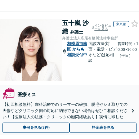
五十嵐 沙
東京都
インタビュ
ーを見る
織
弁護士
弁護士法人広尾有栖川法律事務所
相模原市南
面談方法(対
営業時間：1
区
からも
面・電話・ビデ
0:00~16:00
相談受付中
オなど)は応相
（平日）
談
医療ミス
【初回相談無料】歯科治療でのリーマーの破損、脱毛やシミ取りでの
火傷などクリニック側の対応に納得できない場合はぜひご相談くださ
い！【医療法人の法務・クリニックの顧問経験あり】実情に即したア
ドバイスで、納得のできるトラブルの解決を目指します。
事例を見る(3件)
料金表を見る