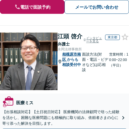
電話で面談予約
メールでお問い合わせ
江頭 啓介
東京都
インタビュ
ーを見る
弁護士
永岡法律事務所
相模原市南
面談方法(対
営業時間：1
区
からも
面・電話・ビデ
0:00~22:00
相談受付中
オなど)は応相
（平日）
談
医療ミス
【出張相談対応】【土日祝日対応】 医療機関の法律顧問で培った経験
を活かし、困難な医療問題にも積極的に取り組み、依頼者さまの心に
寄り添った解決を目指します。