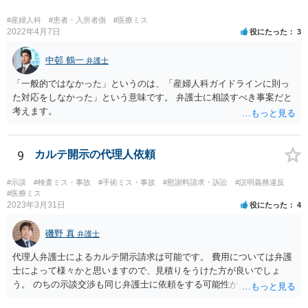
故・医療事故でも同様です。 一度弁護士にご相談の上、まずは調査
事件として依頼された方が良いと思います。
#産婦人科
#患者・入所者側
#医療ミス
2022年4月7日
役にたった
3
中邨 鶴一
弁護士
「一般的ではなかった」というのは、「産婦人科ガイドラインに則っ
た対応をしなかった」という意味です。 弁護士に相談すべき事案だと
考えます。
9
カルテ開示の代理人依頼
#示談
#検査ミス・事故
#手術ミス・事故
#慰謝料請求・訴訟
#説明義務違反
#医療ミス
2023年3月31日
役にたった
4
磯野 真
弁護士
代理人弁護士によるカルテ開示請求は可能です。 費用については弁護
士によって様々かと思いますので、見積りをうけた方が良いでしょ
う。 のちの示談交渉も同じ弁護士に依頼をする可能性がある場合に
は、それが必要になった場合の費用のことも含めて、予め相談してお