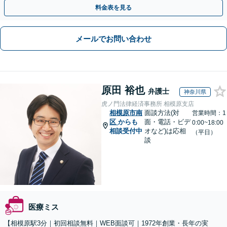
料金表を見る
メールでお問い合わせ
原田 裕也
弁護士
神奈川県
虎ノ門法律経済事務所 相模原支店
相模原市南
面談方法(対
営業時間：1
区
からも
面・電話・ビデ
0:00~18:00
相談受付中
オなど)は応相
（平日）
談
医療ミス
【相模原駅3分｜初回相談無料｜WEB面談可｜1972年創業・長年の実