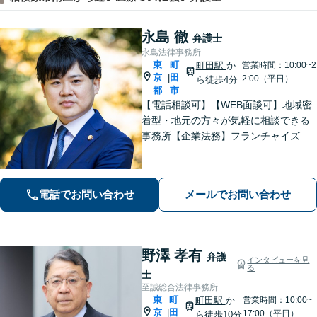
永島 徹
弁護士
永島法律事務所
東
町
町田駅
か
営業時間：10:00~2
京
田
|
2:00（平日）
ら徒歩4分
都
市
【電話相談可】【WEB面談可】地域密
着型・地元の方々が気軽に相談できる
事務所【企業法務】フランチャイズ・
ベンチャー企業・中小企業の法務に強
みあり【夜間・休日相談可】【完全個
室】【町田駅4分】
電話でお問い合わせ
メールでお問い合わせ
野澤 孝有
弁護
インタビューを見
る
士
至誠総合法律事務所
東
町
町田駅
か
営業時間：10:00~
京
田
|
17:00（平日）
ら徒歩10分