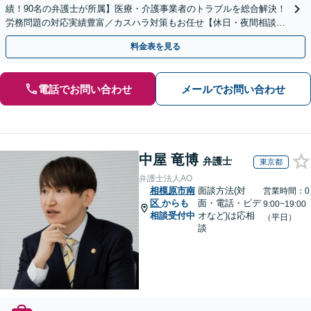
績！90名の弁護士が所属】医療・介護事業者のトラブルを総合解決！
労務問題の対応実績豊富／カスハラ対策もお任せ【休日・夜間相談可
／忙しい方にも安心の柔軟なサポート体制】
料金表を見る
電話でお問い合わせ
メールでお問い合わせ
中屋 竜博
弁護士
東京都
弁護士法人AO
相模原市南
面談方法(対
営業時間：0
区
からも
面・電話・ビデ
9:00~19:00
相談受付中
オなど)は応相
（平日）
談