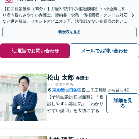
【初回相談無料（90分）】月額3.3万円で相談無制限！中小企業に寄
り添う親しみやすい弁護士。契約書・労務・債権回収・クレーム対応
など迅速解決。セカンドオピニオン可。法務部がない企業様の強い味
方です。オンライン全国対応。
料金表を見る
電話でお問い合わせ
メールでお問い合わせ
松山 太郎
弁護士
玉川法律事務所
東京都
世田谷区
二子玉川駅
から徒歩4分
|
【予約面談は初回無料】「相
詳細を見
談しやすい雰囲気」「わかり
る
やすい説明」を大切にする事
務所【弁護士11年目】相談者
さまが求める真の解決を目指
します。不動産関連事件・相
続・離婚に強み【二子玉川駅4