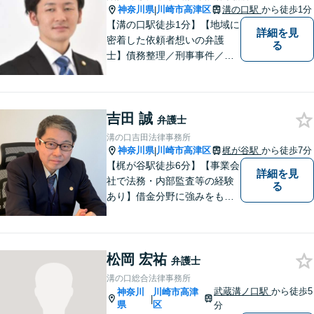
神奈川県
川崎市高津区
溝の口駅
から徒歩1分
|
【溝の口駅徒歩1分】【地域に
詳細を見
密着した依頼者想いの弁護
る
士】債務整理／刑事事件／離
婚／相続など、幅広い分野の
問題に精通しています。依頼
者様のお気持ちを大切にした
吉田 誠
弁護を進めてまいります。ま
弁護士
ずはお気軽にご相談くださ
溝の口吉田法律事務所
い。
神奈川県
川崎市高津区
梶が谷駅
から徒歩7分
|
【梶が谷駅徒歩6分】【事業会
詳細を見
社で法務・内部監査等の経験
る
あり】借金分野に強みをも
ち、幅広い分野に対応する弁
護士。敷居の低い法律事務所
を目指し、相談しやすい環境
松岡 宏祐
作りに尽力しています。【初
弁護士
回無料相談】【東京・神奈川
溝の口総合法律事務所
エリア】
武蔵溝ノ口駅
から徒歩5
神奈川
川崎市高津
|
県
区
分