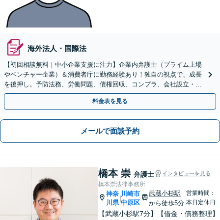
海外法人・国際法
【初回相談無料｜中小企業支援に注力】企業内弁護士（プライム上場
やベンチャー企業）＆消費者庁に勤務経験あり！独自の視点で、成長
を後押し。予防法務、労働問題、債権回収、コンプラ、会社設立・事
業再編など、幅広く対応【狛江駅4分／オンライン面談◎】
料金表を見る
メールで面談予約
橋本 崇
弁護士
インタビューを見る
橋本崇法律事務所
武蔵小杉駅
営業時間：
神奈
川崎市
|
川県
中原区
本日定休日
から徒歩5分
【武蔵小杉駅7分】【借金・債務整理】