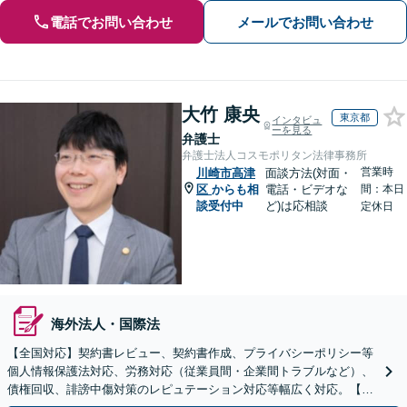
電話でお問い合わせ
メールでお問い合わせ
大竹 康央
東京都
インタビュ
ーを見る
弁護士
弁護士法人コスモポリタン法律事務所
営業時
川崎市高津
面談方法(対面・
区
からも相
電話・ビデオな
間：本日
談受付中
ど)は応相談
定休日
海外法人・国際法
【全国対応】契約書レビュー、契約書作成、プライバシーポリシー等
個人情報保護法対応、労務対応（従業員間・企業間トラブルなど）、
債権回収、誹謗中傷対策のレピュテーション対応等幅広く対応。【安