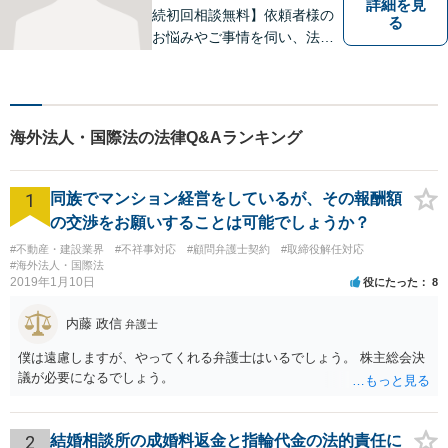
詳細を見
続初回相談無料】依頼者様の
る
お悩みやご事情を伺い、法的
なアドバイス・今後の見通し
を丁寧にご説明いたします。
なんでも気軽に相談できる
「町のお医者さん」のような
海外法人・国際法の法律Q&Aランキング
弁護士でありたいと思ってお
ります。【電話相談可】
1
同族でマンション経営をしているが、その報酬額
の交渉をお願いすることは可能でしょうか？
#不動産・建設業界
#不祥事対応
#顧問弁護士契約
#取締役解任対応
#海外法人・国際法
2019年1月10日
役にたった
8
内藤 政信
弁護士
僕は遠慮しますが、やってくれる弁護士はいるでしょう。 株主総会決
議が必要になるでしょう。
2
結婚相談所の成婚料返金と指輪代金の法的責任に