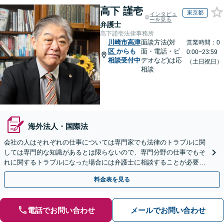
高下 謹壱
東京都
インタビュ
ーを見る
弁護士
高下謹壱法律事務所
川崎市高津
面談方法(対
営業時間：0
区
からも
面・電話・ビ
0:00~23:59
相談受付中
デオなど)は応
（土日祝日）
相談
海外法人・国際法
会社の人はそれぞれの仕事については専門家でも法律のトラブルに関
しては専門的な知識があるとは限らないので、専門分野の仕事でもそ
れに関するトラブルになった場合には弁護士に相談することが必要不
可欠だと思います。銀座駅1分、100社超の実績。
料金表を見る
電話でお問い合わせ
メールでお問い合わせ