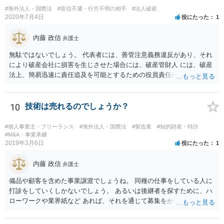
#海外法人・国際法
#音信不通・行方不明の相手
#法人破産
2020年7月4日
役にたった
1
内藤 政信
弁護士
無駄ではないでしょう。 代表者には、善管注意義務違反があり、それ
により破産会社に損害を生じさせた場合には、破産管財人 には、破産
法上、簡易迅速に責任追及を可能とするための役員責任の査定申立て
の手続が用意されてい るからです。（破産法178条）。
10
技術は売れるのでしょうか？
#個人事業主・フリーランス
#海外法人・国際法
#製造業
#知的財産・特許
#M&A・事業承継
2019年3月6日
役にたった
1
内藤 政信
弁護士
備品や顧客を含めた事業譲渡でしょうね。 同種の仕事をしている人に
打診をしていくしかないでしょう。 あるいは後継者を探すために、ハ
ローワークや業界紙など あれば、それを通じて募集をかけてみるか。