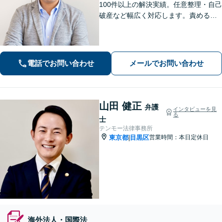
100件以上の解決実績。任意整理・自己
破産など幅広く対応します。責めるこ
とは一切しません。些細なことでもお
話ください【労働・雇用】固定残業代
請求について裁判実績あり【完全個
室】【土日祝日面談可】
電話でお問い合わせ
メールでお問い合わせ
山田 健正
弁護
インタビューを見
る
士
テンモー法律事務所
東京都
目黒区
営業時間：本日定休日
|
海外法人・国際法