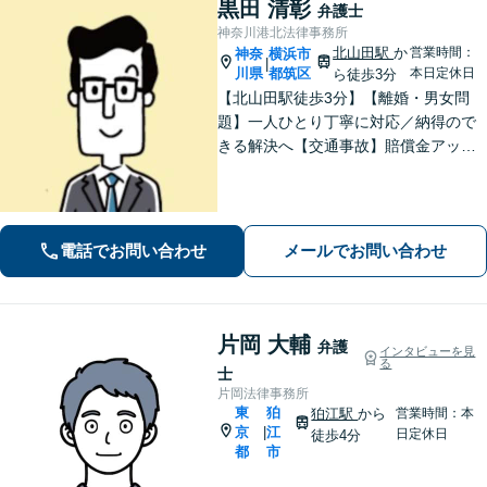
黒田 清彰
弁護士
神奈川港北法律事務所
北山田駅
か
営業時間：
神奈
横浜市
|
川県
都筑区
本日定休日
ら徒歩3分
【北山田駅徒歩3分】【離婚・男女問
題】一人ひとり丁寧に対応／納得ので
きる解決へ【交通事故】賠償金アップ
などに努めます。保険会社との交渉や
手続きはお任せ【借金・債務整理】手
続きはもちろん、再発防止策や今後の
生活のフォローも行います。
電話でお問い合わせ
メールでお問い合わせ
片岡 大輔
弁護
インタビューを見
る
士
片岡法律事務所
東
狛
狛江駅
から
営業時間：本
京
江
|
日定休日
徒歩4分
都
市