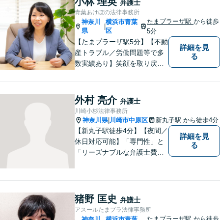
小林 理英
弁護士
分】【夜間面談OK】
青葉あけぼの法律事務所
たまプラーザ駅
から徒歩
神奈川
横浜市青葉
|
県
区
5分
【たまプラーザ駅5分】【不動
詳細を見
産トラブル／労働問題等で多
る
数実績あり】笑顔を取り戻す
お手伝いを。丁寧にお話を伺
い，一緒にベストな解決を考
えます。【契約時点での明朗
外村 亮介
弁護士
会計】
川崎小杉法律事務所
神奈川県
川崎市中原区
新丸子駅
から徒歩4分
|
【新丸子駅徒歩4分】【夜間／
詳細を見
休日対応可能】「専門性」と
る
「リーズナブルな弁護士費
用」の両立をポリシーにして
います。地域密着型の事務所
として、地域に愛される法律
事務所を目指しています。
猪野 匡史
弁護士
【初回面談無料】法律トラブ
アスールたまプラ法律事務所
ルでお悩みの方は、お気軽に
たまプラーザ駅
から徒歩
神奈川
横浜市青葉