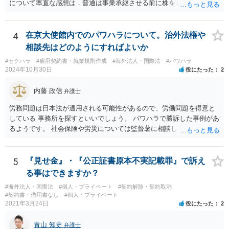
が考えられます。 成婚料について: 円満な解決を優先する観点から、
について率直な感想は，普通は事業承継させる前に株をしっかり集め
経営判断として返金に応じる意向であることを伝える（ただし、法的
てから承継者に譲渡するけどな？です。承継してから株を集めなさい
には上記の裁判例のように、貴社に返金義務は無いと判断される可能
というのは無責任というほかないでしょう。 事業承継については，相
性が高いと思われます。）。 指輪代金について: 前述の通り、男性会
続税や贈与税を猶予する特別法な，遺留分について株式価格を遺留分
4
在京大使館内でのパワハラについて。治外法権や
員と女性会員との間の個人間の贈与であり、貴社に法的な返金義務は
算定基礎額から控除したり価額を相続時でなく承継時に固定したりす
相談先はどのようにすればよいか
ないことを、法的根拠と共に冷静に主張する。 「刑事訴訟」との主張
ることのできる特別法が定められています。 買い取る以外の方法につ
#セクハラ
#雇用契約書・就業規則作成
#海外法人・国際法
#パワハラ
に対して: 本件は、契約の履行や返金を巡る民事上の紛争であり、貴社
いても，株式保有割合や状況によるので，具体的に弁護士に相談され
2024年10月30日
役にたった
2
に当初から金銭を騙し取る意図（詐欺罪の構成要件である欺罔行為）
ることをお勧めします。
があったとは考えにくく、刑事事件として立件される可能性は極めて
内藤 政信
弁護士
低いと思われます。 3. 警察からの連絡について 警察は「民事不介
入」を原則としており、契約トラブルなどの個人間の紛争に介入する
労務問題は日本法が適用される可能性があるので、労働問題を得意と
ことはありません。しかし、事件性があるかどうかを判断するため
している 事務所を探すといいでしょう。 パワハラで勝訴した事例があ
に、関係者から事情を聴くことがあります。その場合には誠実な事実
るようです。 社会保険や労災については監督薯に相談してみるといい
説明を行ってください。
でしょう。
5
『見せ金』・『公正証書原本不実記載罪』で訴え
る事はできますか？
#海外法人・国際法
#個人・プライベート
#契約解除・契約取消
#契約書・借用書なし
#個人・プライベート
2021年3月24日
役にたった
2
青山 知史
弁護士