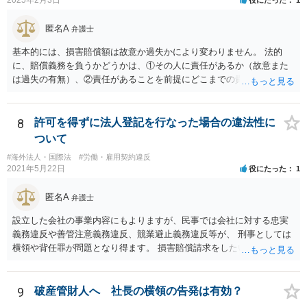
匿名A
弁護士
基本的には、損害賠償額は故意か過失かにより変わりません。 法的
に、賠償義務を負うかどうかは、①その人に責任があるか（故意また
は過失の有無）、②責任があることを前提にどこまでの責任を負うべ
きか（因果関係）、という流れになっていることから、別の議論です
（厳密には、②の話の中で責任の範囲を問う過程で主観面も見るする
ので事案次第ではありますが。）。 また、海外での損害の発生の場合
8
許可を得ずに法人登記を行なった場合の違法性に
には、まずどの法を適用するのかの問題があるので、どの国の損害で
ついて
生じた損害で、その問題に何法が適用されるのか、の判断が先行する
#海外法人・国際法
#労働・雇用契約違反
ので、事案聞かないことにはなんともといったところです。
2021年5月22日
役にたった
1
匿名A
弁護士
設立した会社の事業内容にもよりますが、民事では会社に対する忠実
義務違反や善管注意義務違反、競業避止義務違反等が、 刑事としては
横領や背任罪が問題となり得ます。 損害賠償請求をしたいのか、刑事
事件として警察に捜査してもらいたいのか、取締役を解任したいのか
等、ご希望によって進め方や必要な証拠が変わってきますので、速や
かにお近くの法律事務所に直接ご相談いただくことをおすすめいたし
9
破産管財人へ 社長の横領の告発は有効？
ます。