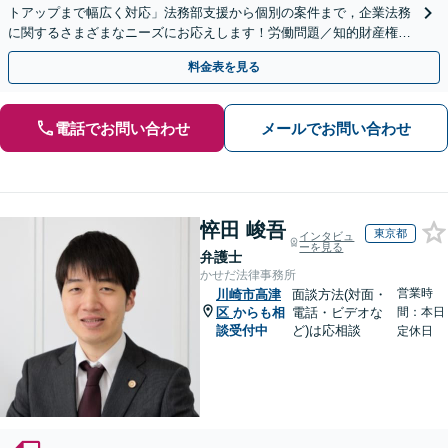
トアップまで幅広く対応」法務部支援から個別の案件まで，企業法務
に関するさまざまなニーズにお応えします！労働問題／知的財産権の
保護／M&A／コンプライアンス体制の構築ほか
料金表を見る
電話でお問い合わせ
メールでお問い合わせ
悴田 峻吾
東京都
インタビュ
ーを見る
弁護士
かせだ法律事務所
営業時
川崎市高津
面談方法(対面・
区
からも相
電話・ビデオな
間：本日
談受付中
ど)は応相談
定休日