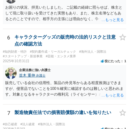
お困りの状況、拝見いたしました。 ご記載の経緯に照らせば、株主と
して現に取り扱いを受けてきた実態もあり、また、株主名簿などもあ
るとのことですので、相手方の主張には理由がなく、争う余地はある
かと思われます。 相手方が任意に主張の撤回をしないのであれば、株
主手の地位確認請求を訴訟などで実施し、正式に権利関係を明らかに
することも考えられます。 また、仮に株式の割り当てがなされていな
6
キャラクターグッズの販売時の法的リスクと注意
いとのことであれば、出資契約の前提が果たされていないことになり
点の確認方法
ますので、債務不履行を理由に契約を解除し、100万円の返金を要求す
#知的財産・特許
#契約書作成・リーガルチェック
#海外法人・国際法
ることも考えられるかと思慮いたします。 この他、持ち株比率などに
#スタートアップ・新規事業
#芸能・エンタメ業界
もよりますが、過半数を確保できるのであれば、相手方の解任請求を
2025年10月31日
役にたった
1
実施し、相手方を当該会社から排除する方法も出て着うるかと思慮い
企業法務に強い弁護士
たします。 いずれの手段をとるとしても、当時のやり取りや契約内
並木 重伸
弁護士
容、相手方の主張内容などによっても、とるべき手段が異なってきま
すので、本格的に争うことをお考えであれば、関連資料をお持ちのう
販売している会社の信用性、製品の外見等からある程度推測はできま
え、個別に弁護士にご相談をし、対策を立てていくべきと思慮いたし
すが、侵害品でないことを100％確実に確認するのは難しいと思われま
ます。
す。対象となるキャラクターの権利元（ライセンサー）がわかるので
あれば、直接権利元に確認することが考えられます。 「絵師などに依
頼し絵を作ってもらいそれを元に工場へ作成依頼などした場合」につ
いては、作ってもらった絵がオリジナルのものであれば問題はありま
7
製造物責任法での損害賠償額の違いを知りたい
せんが（ただし絵師などから権利を得ておく必要があります。）、既
存のキャラクターやそれに類似するものであれば、その権利元から許
#自己破産
#法人破産
#海外法人・国際法
諾を受けない限り著作権侵害となる可能性が高いです。
2025年2月3日
役にたった
1