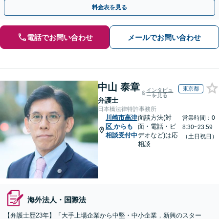
心・明確な料金体系】【オンライン相談可】
料金表を見る
電話でお問い合わせ
メールでお問い合わせ
中山 泰章
東京都
インタビュ
ーを見る
弁護士
日本橋法律特許事務所
川崎市高津
面談方法(対
営業時間：0
区
からも
面・電話・ビ
8:30~23:59
相談受付中
デオなど)は応
（土日祝日）
相談
海外法人・国際法
【弁護士歴23年】「大手上場企業から中堅・中小企業，新興のスター