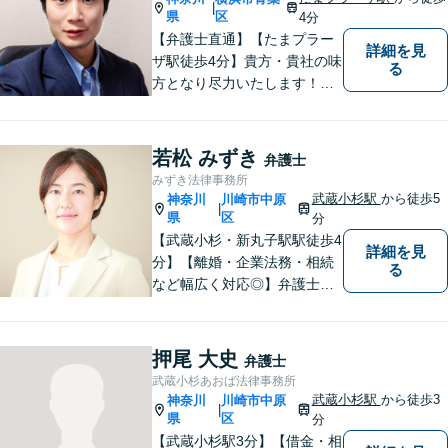
|
ご相談ください。
県
区
4分
【弁護士直通】【たまプラー
詳細を見
ザ駅徒歩4分】貴方・貴社の味
る
方となり尽力いたします！当
日相談ができる場合もありま
すのでまずはお気軽にご相談
ください。
若松 みずき
弁護士
みずき法律事務所
武蔵小杉駅
から徒歩5
神奈川
川崎市中原
|
県
区
分
【武蔵小杉・新丸子駅駅徒歩4
詳細を見
分】【離婚・企業法務・相続
る
など幅広く対応◎】弁護士歴1
2年以上！お一人おひとりに寄
り添い、明るい未来へと導き
ます。皆様の人生の岐路に真
押尾 大史
弁護士
摯に向き合います。まずはお
武蔵小杉あおば法律事務所
気軽にご相談ください！
武蔵小杉駅
から徒歩3
神奈川
川崎市中原
|
県
区
分
【武蔵小杉駅3分】【借金・相