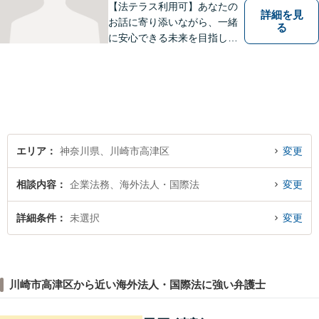
【法テラス利用可】あなたの
詳細を見
お話に寄り添いながら、一緒
る
に安心できる未来を目指しま
す。法律問題の解決だけでな
く、「その先の未来」も一緒
に考えてサポートいたしま
す。高齢者や障害のある方へ
のサポートの充実【武蔵溝ノ
口駅5分】【電話・メール・W
EB相談も対応】
エリア
神奈川県、川崎市高津区
変更
相談内容
企業法務、海外法人・国際法
変更
詳細条件
未選択
変更
川崎市高津区から近い海外法人・国際法に強い弁護士