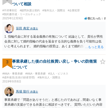
ついて相談
#不祥事対応
#顧問弁護士契約
#海外法人・国際法
#企業犯罪
#契約書作成・リーガルチェック
2025年12月9日
役にたった
2
笹田 典宏
弁護士
1. 指輪代金に対する返金義務の有無について 結論として、貴社が男性
会員に対して婚約指輪の代金を返金する法的な義務を負う可能性は低
いと考えられます。 婚約指輪の授受は、あくまで婚約当事者である男
性会員と女性会員との間の個人的な贈与契約です。結婚相談所である
貴社は、その贈与契約の当事者ではありません。したがって、仮に女
性が返金義務を負う場合であっても、貴社が返金義務を負う法的根拠
3
事業承継した後の自社株買い戻し・争いの防衛策
は見当たりません。 また、国際結婚の仲介契約に関する裁判例では、
について
会員の個人的な理由による破談で追加的に発生した費用は会員自身が
#M&A・事業承継
#M&A・事業承継
#法人・ビジネス
負担すべきであり、仲介業者に責任がない限り、成婚料の支払いを拒
#成年後見(生前の財産管理)
#海外法人・国際法
絶することはできないと判断されています。この裁判例は、仲介業者
2019年9月8日
の責任範囲が、会員間の個人的な問題とは切り離して考えられること
を示唆しており、本件でも同様に、指輪の返還が貴社の責任範囲外の
馬場 龍行
弁護士
問題であると主張する上で参考になります。 2. 今後の対応について
相手方代理人に対し、内容証明郵便などで書面にて貴社の見解を明確
事業承継で「問題がありそうだ」と感じたのであれば，間違いなく事
に伝えることが重要です。その書面には、以下の内容を盛り込むこと
業承継の支援ができる弁護士に相談すべきです。 質問いただいた内容