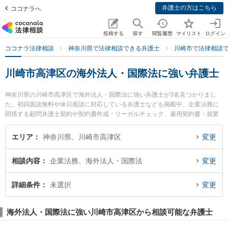
弁護士の方はこちら
ココナラへ
投稿する
探す
閲覧履歴
マイリスト
ログイン
ココナラ法律相談
神奈川県で法律相談できる弁護士
川崎市で法律相談
川崎市高津区の海外法人・国際法に強い弁護士
神奈川県の川崎市高津区で海外法人・国際法に強い弁護士が3名見つかりまし
た。初回面談無料や休日面談に対応している弁護士なども掲載中。企業法務に
関係する顧問弁護士契約や契約書作成・リーガルチェック、雇用契約書・就業
規則作成等の細かな分野での絞り込み検索もでき便利です。特に弁護士法人ア
ライズ溝の口法律事務所の瀧澤 幹太弁護士や溝の口吉田法律事務所の吉田 誠弁
エリア
神奈川県、川崎市高津区
変更
護士、溝の口総合法律事務所の松岡 宏祐弁護士のプロフィール情報や弁護士費
用、強みなどが注目されています。『川崎市高津区で土日や夜間に発生した海
相談内容
企業法務、海外法人・国際法
変更
外法人・国際法のトラブルを今すぐに弁護士に相談したい』『海外法人・国際
法のトラブル解決の実績豊富な近くの弁護士を検索したい』『初回相談無料で
海外法人・国際法を法律相談できる川崎市高津区内の弁護士に相談予約した
詳細条件
未選択
変更
い』などでお困りの相談者さんにおすすめです。
海外法人・国際法に強い川崎市高津区から相談可能な弁護士