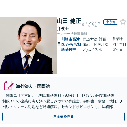
山田 健正
東京都
インタビュ
ーを見る
弁護士
テンモー法律事務所
営業時
川崎市高津
面談方法(対面・
区
からも相
電話・ビデオな
間：本日
談受付中
ど)は応相談
定休日
海外法人・国際法
【関東エリア対応】【初回相談無料（90分）】月額3.3万円で相談無
制限！中小企業に寄り添う親しみやすい弁護士。契約書・労務・債権
回収・クレーム対応など迅速解決。セカンドオピニオン可。法務部が
ない企業様の強い味方です。オンライン全国対応。
料金表を見る