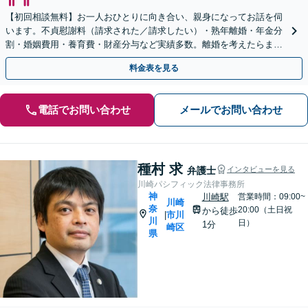
【初回相談無料】お一人おひとりに向き合い、親身になってお話を伺
います。不貞慰謝料（請求された／請求したい）・熟年離婚・年金分
割・婚姻費用・養育費・財産分与など実績多数。離婚を考えたらまず
は弁護士にご相談ください。【川崎駅徒歩1分】
料金表を見る
電話でお問い合わせ
メールでお問い合わせ
種村 求
弁護士
インタビューを見る
川崎パシフィック法律事務所
神
川崎駅
営業時間：09:00~
川崎
奈
20:00（土日祝
から徒歩
市川
|
川
日）
1分
崎区
県