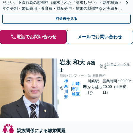
ださい。不貞行為の慰謝料（請求された／請求したい）・熟年離婚・
年金分割・婚姻費用・養育費・財産分与・離婚の慰謝料など実績多
数。あなたの人生の再スタートを全力で後押しします。
料金表を見る
電話でお問い合わせ
メールでお問い合わせ
岩永 和大
弁護
インタビューを見
る
士
川崎パシフィック法律事務所
神
川崎駅
営業時間：09:00~
川崎
奈
20:00（土日祝
から徒歩
市川
|
川
日）
1分
崎区
県
親族関係による離婚問題