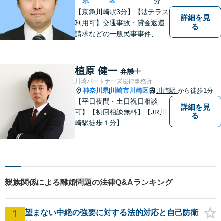
県
区
分
【京急川崎駅3分】【法テラス
詳細を見
利用可】交通事故・貸金返還
る
請求などの一般民事事件、離
婚事件・遺産分割事件等の家
事事件、任意整理・破産・個
人再生などの債務整理事件、
植原 健一
弁護士
さらには刑事事件等幅広い分
川崎パートナーズ法律事務所
野を取り扱っております。お
神奈川県
川崎市川崎区
川崎駅
から徒歩1分
|
気軽にご相談ください【休
【平日夜間・土日祝日相談
詳細を見
日・夜間相談可】
可】【初回相談無料】【JR川
る
崎駅徒歩１分】
親族関係による離婚問題の法律Q&Aランキング
1
望まない中絶の強要に対する法的対応と自己防衛