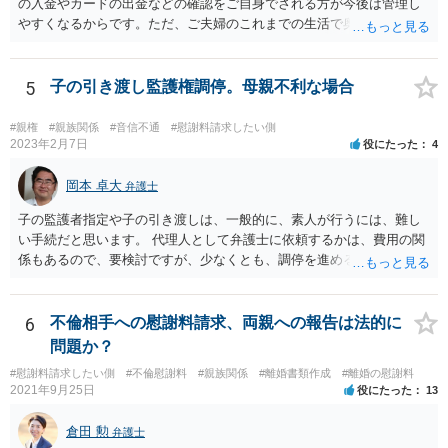
の入金やカードの出金などの確認をご自身でされる方が今後は管理し
やすくなるからです。ただ、ご夫婦のこれまでの生活で奥様が管理さ
れており不当な出金をしないというのであれば、それはそのまま維持
しても構わないとは思います。 隠し財産といっても、収入は給与だけ
で隠しようがないでしょうし、今わかっていない財産がないのであれ
5
子の引き渡し監護権調停。母親不利な場合
ば別居後に新たな財産ができてもお互いに分与を主張できないことに
はなりますので杞憂ということになろうかと思います。 婚姻費用を渡
#親権
#親族関係
#音信不通
#慰謝料請求したい側
さないというおそれを奥様が抱くのはやむない面もあるとは思います
2023年2月7日
役にたった
4
が、ここは信じていただくしかないですし、婚姻費用の金額の合意が
できるかどうかの方が重要だと思います（合意できなれば納得した金
岡本 卓大
弁護士
額をもらえないという意味では、奥様の不満は残るからです）。 特別
子の監護者指定や子の引き渡しは、一般的に、素人が行うには、難し
経費という問題はあるのですが、一般には、収入から婚姻費用は定め
い手続だと思います。 代理人として弁護士に依頼するかは、費用の関
られ、全ての生活費が入っていると見ます。奥様の利益のために支払
係もあるので、要検討ですが、少なくとも、調停を進める上で、弁護
っている費用については、婚姻費用から引くことも相当だと思いま
士の助言を受けながら進めた方が良いと思います。 なお、費用の関係
す。
で、弁護士に依頼しづらいということであれば、法テラスの法律扶助
制度を利用できることもあるので、その点も弁護士に相談してみてく
6
不倫相手への慰謝料請求、両親への報告は法的に
ださい。
問題か？
#慰謝料請求したい側
#不倫慰謝料
#親族関係
#離婚書類作成
#離婚の慰謝料
2021年9月25日
役にたった
13
倉田 勲
弁護士