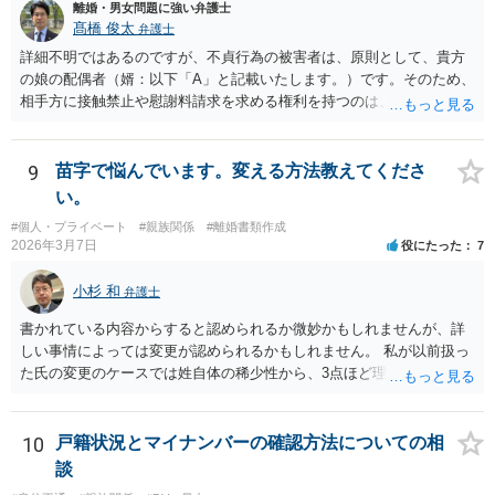
離婚・男女問題に強い弁護士
髙橋 俊太
弁護士
詳細不明ではあるのですが、不貞行為の被害者は、原則として、貴方
の娘の配偶者（婿：以下「A」と記載いたします。）です。そのため、
相手方に接触禁止や慰謝料請求を求める権利を持つのは、基本的にはA
であり、貴方（Aからみて義父）が不貞相手に内容証明を送ることは法
的な根拠が弱いように思われます。Aが慰謝料を請求しない場合であっ
ても、Aが「今後、妻に私的に接触しないでほしい」という通知・警告
9
苗字で悩んでいます。変える方法教えてくださ
を送付することを弁護士に依頼すること自体は考えられます。ただ、
い。
前提として、弁護士としては、Aの意向確認等を行い、法的根拠や今後
#個人・プライベート
#親族関係
#離婚書類作成
の対応方針を整理することが必要となります。ですので、まずはAの希
2026年3月7日
役にたった
7
望等を確認し、必要に応じて、A本人が弁護士に相談するというのがよ
いように思われます。
小杉 和
弁護士
書かれている内容からすると認められるか微妙かもしれませんが、詳
しい事情によっては変更が認められるかもしれません。 私が以前扱っ
た氏の変更のケースでは姓自体の稀少性から、3点ほど理由を上申する
ことで変更が認められる結果となりました。記録を見ると、申立てか
ら2か月かからずに氏の変更許可の審判が出ています。
10
戸籍状況とマイナンバーの確認方法についての相
談