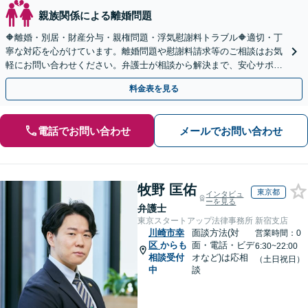
親族関係による離婚問題
🔶離婚・別居・財産分与・親権問題・浮気慰謝料トラブル🔶適切・丁
寧な対応を心がけています。離婚問題や慰謝料請求等のご相談はお気
軽にお問い合わせください。弁護士が相談から解決まで、安心サポー
トいたします。◤完全予約制・初回法律相談無料◢
料金表を見る
電話でお問い合わせ
メールでお問い合わせ
牧野 匡佑
東京都
インタビュ
ーを見る
弁護士
東京スタートアップ法律事務所 新宿支店
川崎市幸
面談方法(対
営業時間：0
区
からも
面・電話・ビデ
6:30~22:00
相談受付
オなど)は応相
（土日祝日）
中
談