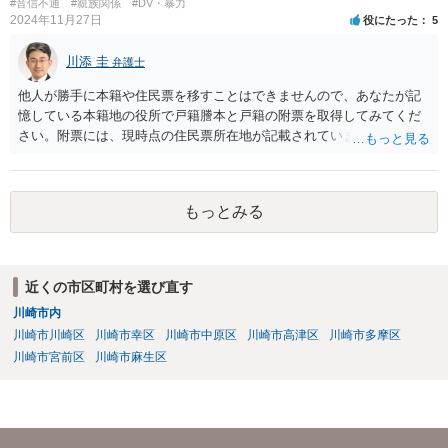
#音信不通
#親族関係
#DV・暴力
2024年11月27日
役にたった
5
川添 圭
弁護士
他人が勝手に本籍や住民票を移すことはできませんので、あなたが記
憶している本籍地の役所で戸籍謄本と戸籍の附票を取得してみてくだ
さい。附票には、現時点の住民票所在地が記載されています。
もっとみる
近くの市区町村を選び直す
川崎市内
川崎市川崎区
川崎市幸区
川崎市中原区
川崎市高津区
川崎市多摩区
川崎市宮前区
川崎市麻生区