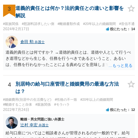
ら立ち退かない場合は明渡し請求訴訟を提起することになりますか？
はい。 もっとも、調停の中で明け渡しを打診し、それでも出ないとき
3
道義的責任とは何か？法的責任との違いと影響を
はということになるでしょう。
解説
#親族関係
#慰謝料請求したい側
#離婚書類作成
#20年以上の婚姻期間
#音信不通
2024年2月17日
役にたった
14
倉田 勲
弁護士
道義的責任とは何ですか？ →道徳的責任とは、道徳や人として行うべ
き道理などから生じる、任務を行うべきであるということ、あるい
は、任務を行わなかったことによる責めなどを意味します。 道義的責
任では、倫理ないし道徳上の責任のため法的責任のような強制力や罰
則はありませんが、道義的責任を果たさないことで、他人からの信用
を無くす、不遇を受けるなどの一般的にはそのような事実上の不利益
4
別居時の給与口座管理と婚姻費用の最適な方法
が生じます。
は？
#婚姻費用(別居中の生活費など)
#性格の不一致
#20年以上の婚姻期間
#離婚すること自体
#親族関係
#モラハラ
2022年7月24日
役にたった
12
離婚・男女問題に強い弁護士
辻村 幸宏
弁護士
給与口座についてはご相談者さんが管理されるのが一般的です。給与