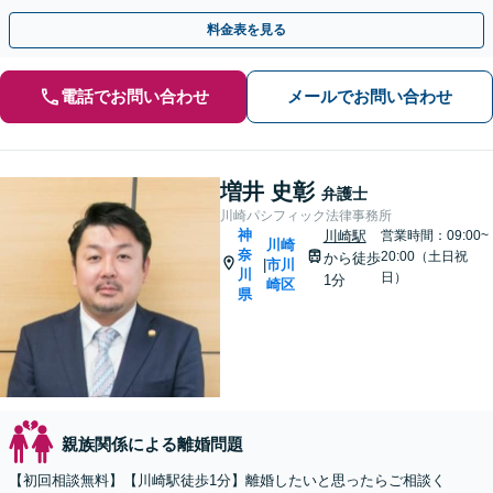
／年金分割など幅広く対応」【休日・夜間相談可】
料金表を見る
電話でお問い合わせ
メールでお問い合わせ
増井 史彰
弁護士
川崎パシフィック法律事務所
神
川崎駅
営業時間：09:00~
川崎
奈
20:00（土日祝
から徒歩
市川
|
川
日）
1分
崎区
県
親族関係による離婚問題
【初回相談無料】【川崎駅徒歩1分】離婚したいと思ったらご相談く