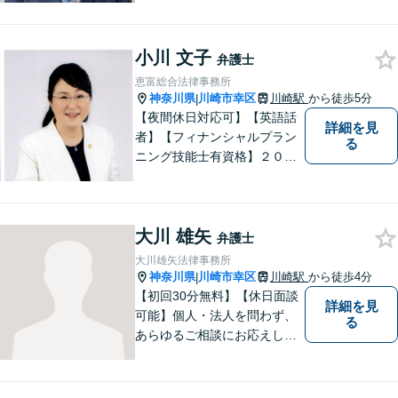
い。
小川 文子
弁護士
恵富総合法律事務所
神奈川県
川崎市幸区
川崎駅
から徒歩5分
|
【夜間休日対応可】【英語話
詳細を見
者】【フィナンシャルプラン
る
ニング技能士有資格】２０年
以上の事業所勤務経験があり
ます。中小企業診断士、証券
アナリスト検定会員も保有し
大川 雄矢
ております。
弁護士
大川雄矢法律事務所
神奈川県
川崎市幸区
川崎駅
から徒歩4分
|
【初回30分無料】【休日面談
詳細を見
可能】個人・法人を問わず、
る
あらゆるご相談にお応えしま
す。持ち前の明るさと元気の
良さで、ひとつひとつの案件
に対して誠実に対応いたしま