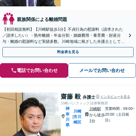
親族関係による離婚問題
【初回相談無料】【川崎駅徒歩1分】不貞行為の慰謝料（請求された
／請求したい）・熟年離婚・年金分割・婚姻費用・養育費・財産分
与・離婚の慰謝料など実績多数。川崎地域に根ざした弁護士として、
あなたの人生の再スタートを全力で後押しします。
料金表を見る
電話でお問い合わせ
メールでお問い合わせ
齋藤 毅
弁護士
インタビューを見る
川崎パシフィック法律事務所
神
川崎駅
営業時間：09:00~
川崎
奈
20:00（土日祝
から徒歩
市川
|
川
日）
1分
崎区
県