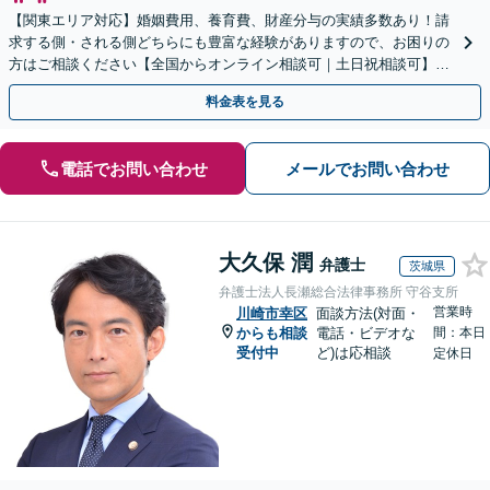
【関東エリア対応】婚姻費用、養育費、財産分与の実績多数あり！請
求する側・される側どちらにも豊富な経験がありますので、お困りの
方はご相談ください【全国からオンライン相談可｜土日祝相談可】
【サブスクプランあり／セカンドオピニオン可】
料金表を見る
電話でお問い合わせ
メールでお問い合わせ
大久保 潤
弁護士
茨城県
弁護士法人長瀬総合法律事務所 守谷支所
営業時
川崎市幸区
面談方法(対面・
からも相談
電話・ビデオな
間：本日
受付中
ど)は応相談
定休日