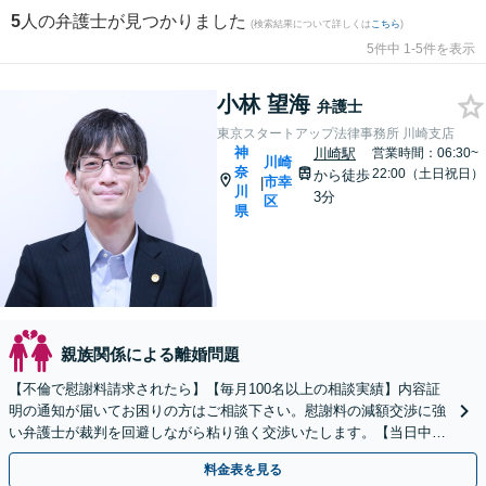
5
人の弁護士が見つかりました
(検索結果について詳しくは
こちら
)
5件中 1-5件を表示
小林 望海
弁護士
東京スタートアップ法律事務所 川崎支店
神
川崎駅
営業時間：06:30~
川崎
奈
22:00（土日祝日）
から徒歩
市幸
|
川
3分
区
県
親族関係による離婚問題
【不倫で慰謝料請求されたら】【毎月100名以上の相談実績】内容証
明の通知が届いてお困りの方はご相談下さい。慰謝料の減額交渉に強
い弁護士が裁判を回避しながら粘り強く交渉いたします。【当日中の
相談可(予約制)】【神奈川県全域対応】
料金表を見る