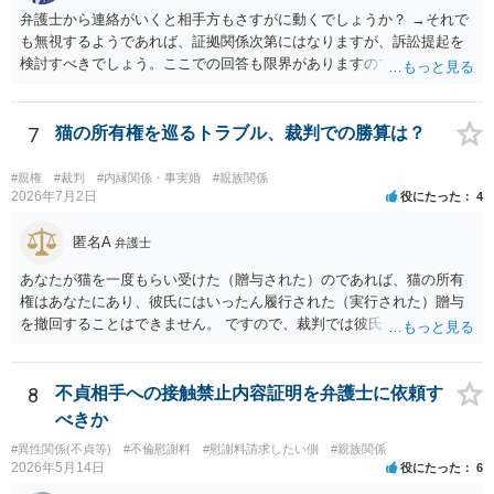
弁護士から連絡がいくと相手方もさすがに動くでしょうか？ →それで
も無視するようであれば、証拠関係次第にはなりますが、訴訟提起を
検討すべきでしょう。ここでの回答も限界がありますので、とりあえ
ず法律事務所で相談してみてください。
7
猫の所有権を巡るトラブル、裁判での勝算は？
#親権
#裁判
#内縁関係・事実婚
#親族関係
2026年7月2日
役にたった
4
匿名A
弁護士
あなたが猫を一度もらい受けた（贈与された）のであれば、猫の所有
権はあなたにあり、彼氏にはいったん履行された（実行された）贈与
を撤回することはできません。 ですので、裁判では彼氏が勝つことは
できません。 もっとも、贈与が立証（証明）できるかどうかはご記載
の事情からははっきりしませんので、早めに弁護士に面談相談する方
がいいでしょう。 場合によっては弁護士名で通知等出してもらうほう
8
不貞相手への接触禁止内容証明を弁護士に依頼す
がいいかもしれません。
べきか
#異性関係(不貞等)
#不倫慰謝料
#慰謝料請求したい側
#親族関係
2026年5月14日
役にたった
6