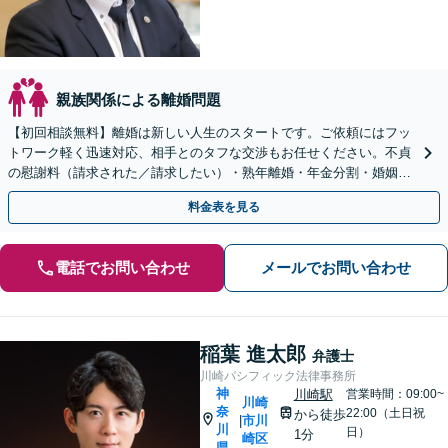
親族関係による離婚問題
【初回相談無料】離婚は新しい人生のスタートです。ご依頼にはフッ
トワーク軽く迅速対応、相手とのタフな交渉もお任せください。不貞
の慰謝料（請求された／請求したい）・熟年離婚・年金分割・婚姻費
用・養育費・財産分与など実績多数。【川崎駅徒歩1分】
料金表を見る
電話でお問い合わせ
メールでお問い合わせ
稲葉 進太郎
弁護士
川崎パシフィック法律事務所
神
川崎駅
営業時間：09:00~
川崎
奈
22:00（土日祝
から徒歩
市川
|
川
日）
1分
崎区
県