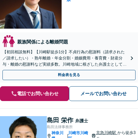
親族関係による離婚問題
【初回相談無料】【川崎駅徒歩1分】不貞行為の慰謝料（請求された
／請求したい）・熟年離婚・年金分割・婚姻費用・養育費・財産分
与・離婚の慰謝料など実績多数。川崎地域に根ざした弁護士として、
あなたの人生の再スタートを全力で後押しします。
料金表を見る
電話でお問い合わせ
メールでお問い合わせ
島田 栄作
弁護士
島田法律事務所
京急川崎駅
から徒歩3
神奈川
川崎市川崎
|