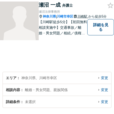
瀬沼 一成
すので、まずはご相談くださ
弁護士
い。。【JR京浜東北線「川崎
瀬沼法律事務所
駅」⻄⼝3分】
神奈川県
川崎市幸区
川崎駅
から徒歩5分
|
【川崎駅徒歩5分】【初回無料
詳細を見
相談実施中】交通事故／離
る
婚・男女問題／相続／債権回
収など、幅広いご相談に対応
可能。「犯罪被害者支援」に
精通する弁護士。苦しい思い
をしている方を救うため、全
力で取り組みます。
エリア
神奈川県、川崎市幸区
変更
相談内容
離婚・男女問題、親族関係
変更
詳細条件
未選択
変更