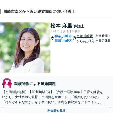
川崎市幸区から近い親族関係に強い弁護士
松本 麻里
弁護士
川崎つばさ法律事務所
京急川崎駅
営業時間：
神奈
川崎市
|
川県
川崎区
本日定休日
から徒歩1分
親族関係による離婚問題
【初回相談無料】【JR川崎駅2分】【弁護士経験10年】子育て経験を
いかし、女性目線で親権・生活費をサポート！「離婚したいのか」
「将来が不安なのか」を丁寧に伺い、有利な解決策をアドバイスしま
す。慰謝料、財産分与、親権など幅広くご相談ください
料金表を見る