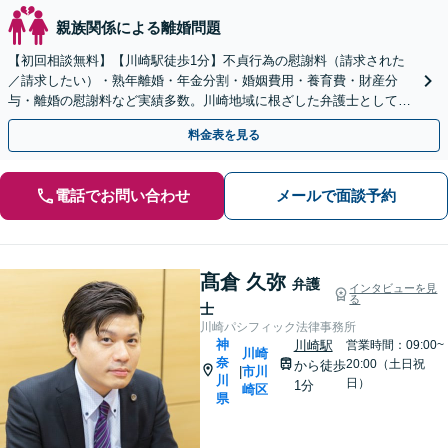
親族関係による離婚問題
【初回相談無料】【川崎駅徒歩1分】不貞行為の慰謝料（請求された
／請求したい）・熟年離婚・年金分割・婚姻費用・養育費・財産分
与・離婚の慰謝料など実績多数。川崎地域に根ざした弁護士として、
あなたの人生の再スタートを全力で後押しします。
料金表を見る
電話でお問い合わせ
メールで面談予約
髙倉 久弥
弁護
インタビューを見
る
士
川崎パシフィック法律事務所
神
川崎駅
営業時間：09:00~
川崎
奈
20:00（土日祝
から徒歩
市川
|
川
日）
1分
崎区
県