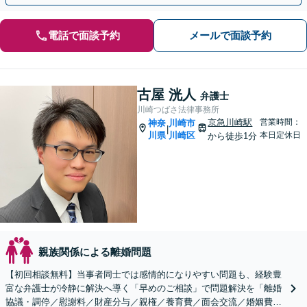
電話で面談予約
メールで面談予約
古屋 洸人
弁護士
川崎つばさ法律事務所
京急川崎駅
営業時間：
神奈
川崎市
|
川県
川崎区
本日定休日
から徒歩1分
親族関係による離婚問題
【初回相談無料】当事者同士では感情的になりやすい問題も、経験豊
富な弁護士が冷静に解決へ導く「早めのご相談」で問題解決を「離婚
協議・調停／慰謝料／財産分与／親権／養育費／面会交流／婚姻費用