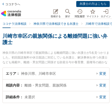
弁護士の方はこちら
ココナラへ
投稿する
探す
閲覧履歴
マイリスト
ログイン
ココナラ法律相談
神奈川県で法律相談できる弁護士
川崎市で法律相談
川崎市幸区の親族関係による離婚問題に強い弁
護士
神奈川県の川崎市幸区で親族関係による離婚問題に強い弁護士が5名見つかりま
した。初回面談無料や休日面談に対応している弁護士、解決事例を持つ弁護士
なども掲載中。離婚・男女問題に関係する財産分与や養育費、親権等の細かな
分野での絞り込み検索もでき便利です。特に東京スタートアップ法律事務所 川
崎支店の小林 望海弁護士や佐藤恵太法律事務所の佐藤 恵太弁護士、恵富総合法
エリア
神奈川県、川崎市幸区
変更
律事務所の小川 文子弁護士のプロフィール情報や弁護士費用、強みなどが注目
されています。『川崎市幸区で土日や夜間に発生した親族関係による離婚問題
相談内容
離婚・男女問題、親族関係
変更
のトラブルを今すぐに弁護士に相談したい』『親族関係による離婚問題のトラ
ブル解決の実績豊富な近くの弁護士を検索したい』『初回相談無料で親族関係
による離婚問題を法律相談できる川崎市幸区内の弁護士に相談予約したい』な
詳細条件
未選択
変更
どでお困りの相談者さんにおすすめです。