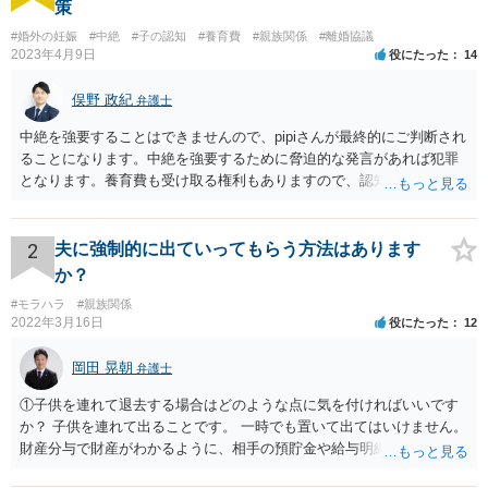
策
#婚外の妊娠
#中絶
#子の認知
#養育費
#親族関係
#離婚協議
2023年4月9日
役にたった
14
俣野 政紀
弁護士
中絶を強要することはできませんので、pipiさんが最終的にご判断され
ることになります。中絶を強要するために脅迫的な発言があれば犯罪
となります。養育費も受け取る権利もありますので、認知等につきお
相手がきちんと対応しないのであれば弁護士にご相談されることをお
勧めします。
2
夫に強制的に出ていってもらう方法はあります
か？
#モラハラ
#親族関係
2022年3月16日
役にたった
12
岡田 晃朝
弁護士
①子供を連れて退去する場合はどのような点に気を付ければいいです
か？ 子供を連れて出ることです。 一時でも置いて出てはいけません。
財産分与で財産がわかるように、相手の預貯金や給与明細などの記録
をコピーしておくことです。 ②私たちが出ていっても夫が私の実家か