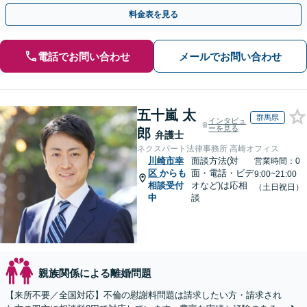
額交渉の経験豊富」【休日・夜間相談可】【完全個室相談】
料金表を見る
電話でお問い合わせ
メールでお問い合わせ
五十嵐 太
群馬県
インタビュ
ーを見る
郎
弁護士
ネクスパート法律事務所 高崎オフィス
川崎市幸
面談方法(対
営業時間：0
区
からも
面・電話・ビデ
9:00~21:00
相談受付
オなど)は応相
（土日祝日）
中
談
親族関係による離婚問題
【来所不要／全国対応】不倫の慰謝料問題は請求したい方・請求され