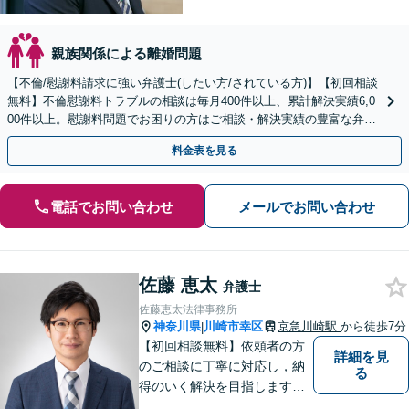
親族関係による離婚問題
【不倫/慰謝料請求に強い弁護士(したい方/されている方)】【初回相談
無料】不倫慰謝料トラブルの相談は毎月400件以上、累計解決実績6,0
00件以上。慰謝料問題でお困りの方はご相談・解決実績の豊富な弁護
士による無料相談をご利用ください。
料金表を見る
電話でお問い合わせ
メールでお問い合わせ
佐藤 恵太
弁護士
佐藤恵太法律事務所
神奈川県
川崎市幸区
京急川崎駅
から徒歩7分
|
【初回相談無料】依頼者の方
詳細を見
のご相談に丁寧に対応し，納
る
得のいく解決を目指します。
まずはお気軽にご相談くださ