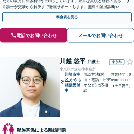
た方の双方に相談料0円で対応しています。豊富な実績と経験のある
弁護士が交渉から解決まで徹底サポートします。無料の証拠診断や着
手金の返還保証もありますので安心してご相談ください。
料金表を見る
電話でお問い合わせ
メールでお問い合わせ
川越 悠平
弁護士
東京都
東京桜の森法律事務所
川崎市幸
面談方法(対
営業時間：0
区
からも
面・電話・ビデ
8:00~22:00
相談受付
オなど)は応相
（土日祝日）
中
談
親族関係による離婚問題