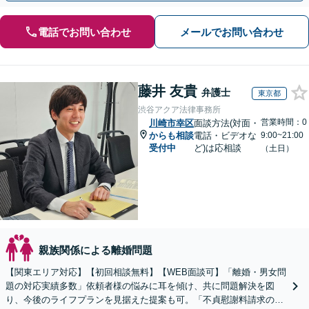
電話でお問い合わせ
メールでお問い合わせ
藤井 友貴
弁護士
東京都
渋谷アクア法律事務所
営業時間：0
川崎市幸区
面談方法(対面・
からも相談
電話・ビデオな
9:00~21:00
受付中
ど)は応相談
（土日）
親族関係による離婚問題
【関東エリア対応】【初回相談無料】【WEB面談可】「離婚・男女問
題の対応実績多数」依頼者様の悩みに耳を傾け、共に問題解決を図
り、今後のライフプランを見据えた提案も可。「不貞慰謝料請求の減