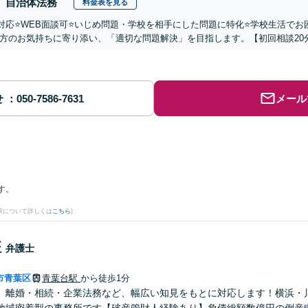
自治体法務
料金表を見る
国対応⭐️WEB面談可⭐️いじめ問題・学校を相手にした問題に特化⭐️学校生活
方のお気持ちに寄り添い、「適切な問題解決」を目指します。【初回相談20
せ
メール
す。
果について詳しくは
こちら
)
征
弁護士
市青葉区
青葉台駅
から徒歩1分
】離婚・相続・企業法務など、幅広い知見をもとに対応します！横浜・