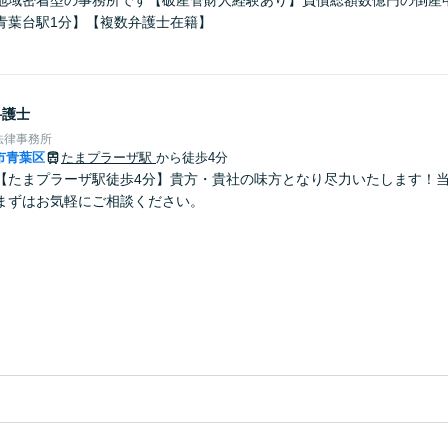
地域密着型の事務所です【破産管財人経験あり】負債総額数億円の倒産
青葉台駅1分】【複数弁護士在籍】
弁護士
法律事務所
市青葉区
たまプラーザ駅
から徒歩4分
【たまプラーザ駅徒歩4分】貴方・貴社の味方となり尽力いたします！
まずはお気軽にご相談ください。