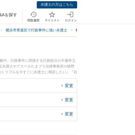
弁護士の方はこちら
&Aを探す
閲覧履歴
マイリスト
ログイン
横浜市青葉区で行政事件に強い弁護士
横浜市青葉区で自治体法務に強い弁
掲載中。行政事件に関係する行政処分の不服申立
征弁護士やアスールたまプラ法律事務所の猪野
のトラブルを今すぐに弁護士に相談したい』『自
の弁護士に相談予約したい』などでお困りの相談
変更
変更
変更