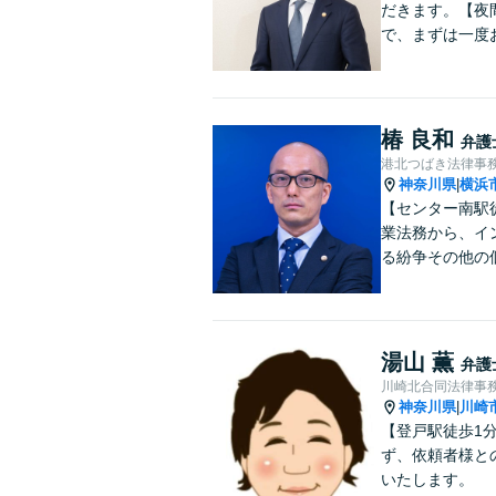
だきます。【夜
で、まずは一度
椿 良和
弁護
港北つばき法律事
神奈川県
横浜
|
【センター南駅
業法務から、イ
る紛争その他の
湯山 薫
弁護
川崎北合同法律事
神奈川県
川崎
|
【登戸駅徒歩1
ず、依頼者様と
いたします。