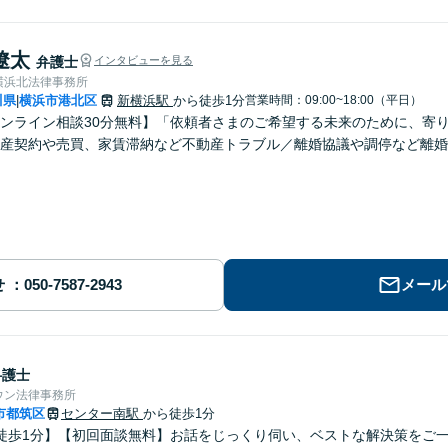
遼太
弁護士
インタビューを見る
横浜北法律事務所
川県
横浜市港北区
新横浜駅
から徒歩1分
営業時間：09:00~18:00（平日）
|
ンライン相談30分無料】「依頼者さまのご希望する未来のために、寄
産契約や売買、家賃滞納など不動産トラブル／離婚協議や調停など離婚
せ
メール
弁護士
ウン法律事務所
市都筑区
センター南駅
から徒歩1分
徒歩1分】【初回面談無料】お話をじっくり伺い、ベストな解決策をご