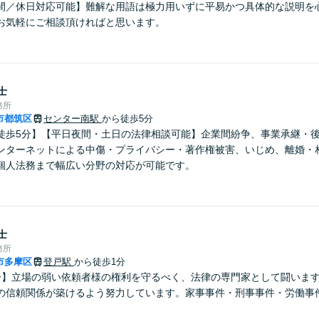
間／休日対応可能】難解な用語は極力用いずに平易かつ具体的な説明を
お気軽にご相談頂ければと思います。
士
務所
市都筑区
センター南駅
から徒歩5分
徒歩5分】【平日夜間・土日の法律相談可能】企業間紛争、事業承継・
ンターネットによる中傷・プライバシー・著作権被害、いじめ、離婚・
個人法務まで幅広い分野の対応が可能です。
士
務所
市多摩区
登戸駅
から徒歩1分
分】立場の弱い依頼者様の権利を守るべく、法律の専門家として闘いま
の信頼関係が築けるよう努力しています。家事事件・刑事事件・労働事