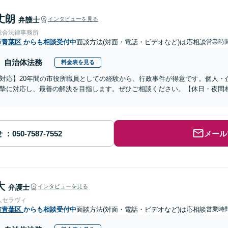
丈朗
弁護士
インタビューを見る
総合法律事務所
市青葉区
からも相談受付中
面談方法(対面・電話・ビデオなど)は応相談
営業時間
自治体法務
料金表を見る
対応】20年間の市役所職員としての経験から、行政事件が得意です。個人・
摯に対応し、最善の解決を目指します。ぜひご相談ください。【休日・夜間
せ
メール
大
弁護士
インタビューを見る
人セラヴィ
市青葉区
からも相談受付中
面談方法(対面・電話・ビデオなど)は応相談
営業時間