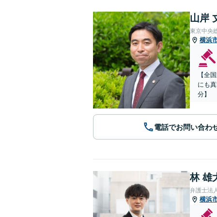
山岸 
東京中央
横浜
【全国
にも真
分】
電話でお問い合わ
林 雄
弁護士法
横浜