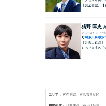
アクセスが良い
【完全個室】【
猪野 匡史
アスールたまプラ
神奈川県
横浜
|
【弁護士直通】
もありますので
エリア
神奈川県、横浜市青葉区
相談内容
行政事件、自治体法務