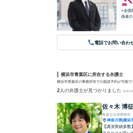
⭐️全
係者の
電話でお問い合わ
横浜市青葉区に所在する弁護士
横浜市青葉区の事務所等での面談予約が可能で
2
人の弁護士が見つかりました
(検索結
佐々木 博
青葉台法律事務所
神奈川県
横浜
|
【講演実績多数