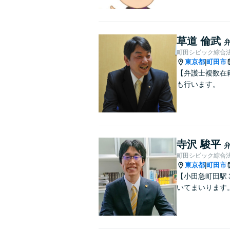
草道 倫武
町田シビック綜合
東京都
町田市
|
【弁護士複数在
も行います。
寺沢 駿平
町田シビック綜合
東京都
町田市
|
【小田急町田駅
いてまいります