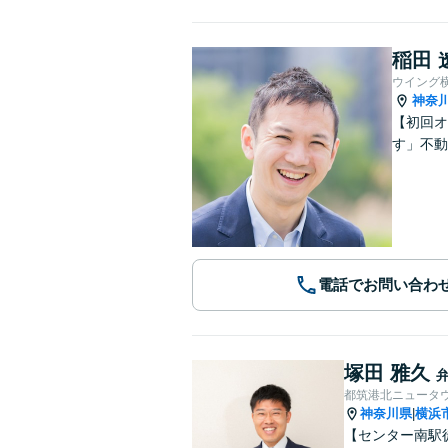
稲田 
ウイング
神奈
【初回オ
す」不動
電話でお問い合わ
塚田 雅久
都筑港北ニュータ
神奈川県
横浜
|
【センター南駅