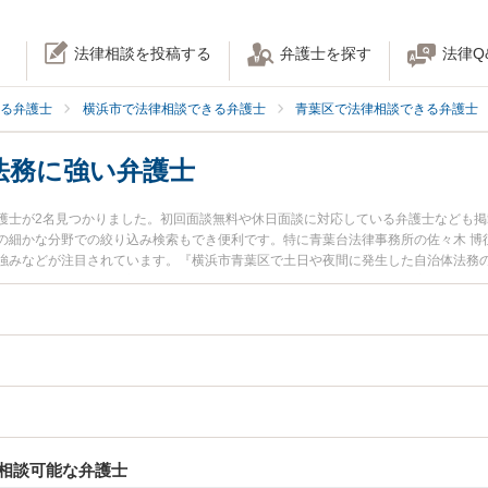
法律相談を投稿する
弁護士を探す
法律Q
る弁護士
横浜市で法律相談できる弁護士
青葉区で法律相談できる弁護士
法務に強い弁護士
護士が2名見つかりました。初回面談無料や休日面談に対応している弁護士なども
の細かな分野での絞り込み検索もでき便利です。特に青葉台法律事務所の佐々木 博
強みなどが注目されています。『横浜市青葉区で土日や夜間に発生した自治体法務
護士を検索したい』『初回相談無料で自治体法務を法律相談できる横浜市青葉区内
相談可能な弁護士