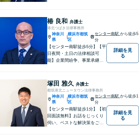
セスが良い地域密着型の事務
所です【破産管財人経験あ
り】負債総額数億円の倒産申
椿 良和
弁護士
立ての実績あり【完全個室】
港北つばき法律事務所
【青葉台駅1分】【複数弁護士
センター南駅
から徒歩5
神奈川
横浜市都筑
|
在籍】
県
区
分
【センター南駅徒歩5分】【平
詳細を見
日夜間・土日の法律相談可
る
能】企業間紛争、事業承継・
後継者問題その他の企業法務
から、インターネットによる
中傷・プライバシー・著作権
塚田 雅久
弁護士
被害、いじめ、離婚・相続、
都筑港北ニュータウン法律事務所
不動産に関わる紛争その他の
センター南駅
から徒歩1
神奈川
横浜市都筑
|
個人法務まで幅広い分野の対
県
区
分
応が可能です。
【センター南駅徒歩1分】【初
詳細を見
回面談無料】お話をじっくり
る
伺い、ベストな解決策をご一
緒に考えさせていただきま
す。【夜間／休日対応可能】