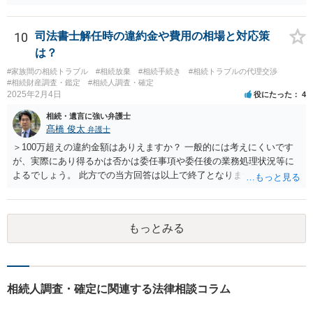
先方が後から生まれたならばお父様がお祖父様の長男です。 質問2 遺
書が腹違いの長男に向けてある場合 書かれてる内容が最優先にされる
のですか？ →遺書というのが、法律上の遺言の形式を守っている限り
10
司法書士解任時の違約金や費用の相場と対応策
はそのとおりです。 質問3 父が腹違いの長男に法律的に優位になれそ
は？
うな事はありますか？ →遺言が有効な場合、優位に立つことはできま
#家族間の相続トラブル
#相続放棄
#相続手続き
#相続トラブルの代理交渉
せんが、お祖父様が認知症であるなどの「遺言が作れないはずの事
#相続財産調査・鑑定
#相続人調査・確定
情」があるならば①遺言無効確認の訴えを起こすのは一つの手です。
2025年2月4日
役にたった
4
それができない場合は②遺留分侵害額請求で争うほかありません。 質
相続・遺言に強い弁護士
問4 相続トラブルの代理交渉は可能でしょうか。 →一般論としては可
髙橋 俊太
弁護士
能ですが、お伺いする内容ですとお祖父様が亡くなられた後に動くこ
とになるでしょう。
＞100万超えの違約金額はありえますか？ 一般的には考えにくいです
が、実際にあり得るかは否かは委任事項や委任後の業務処理状況等に
よるでしょう。 此方での当方回答は以上で終了となりますが、参考に
なりましたら幸いです。
もっとみる
相続人調査・確定に関連する法律相談コラム