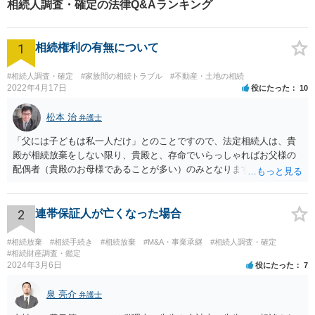
相続人調査・確定の法律Q&Aランキング
1
相続権利の有無について
#相続人調査・確定
#家族間の相続トラブル
#不動産・土地の相続
2022年4月17日
役にたった
10
松本 治
弁護士
「父には子どもは私一人だけ」とのことですので、法定相続人は、貴
殿が相続放棄をしない限り、貴殿と、存命でいらっしゃればお父様の
配偶者（貴殿のお母様であることが多い）のみとなります。遺言がな
い限り、「次男」（お父様の弟）らの相続権は発生しません。
2
連帯保証人が亡くなった場合
#相続放棄
#相続手続き
#相続放棄
#M&A・事業承継
#相続人調査・確定
#相続財産調査・鑑定
2024年3月6日
役にたった
7
泉 亮介
弁護士