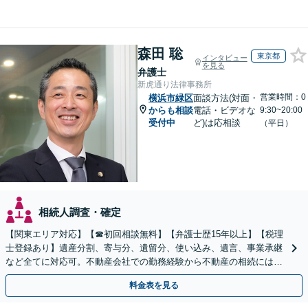
森田 聡
東京都
インタビュー
を見る
弁護士
新虎通り法律事務所
営業時間：0
横浜市緑区
面談方法(対面・
からも相談
電話・ビデオな
9:30~20:00
受付中
ど)は応相談
（平日）
相続人調査・確定
【関東エリア対応】【☎︎初回相談無料】【弁護士歴15年以上】【税理
士登録あり】遺産分割、寄与分、遺留分、使い込み、遺言、事業承継
など全てに対応可。不動産会社での勤務経験から不動産の相続には特
に的確に対応【出張サービス】【夜間・休日面談】
料金表を見る