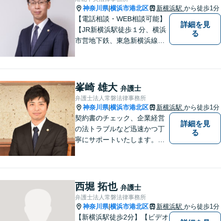
際は、お一人で悩まずにお気
神奈川県
横浜市港北区
新横浜駅
から徒歩1分
|
軽にご相談ください。
【電話相談・WEB相談可能】
詳細を見
【JR新横浜駅徒歩１分、横浜
る
市営地下鉄、東急新横浜線新
横浜駅徒歩２分】【事故分野
に特化し、特に交通事故は通
算500件以上の解決実績あ
り】
峯崎 雄大
弁護士
弁護士法人常磐法律事務所
神奈川県
横浜市港北区
新横浜駅
から徒歩1分
|
契約書のチェック、企業経営
詳細を見
の法トラブルなど迅速かつ丁
る
寧にサポートいたします。ど
んな些細なお悩みでもまずは
ご相談ください！
西堀 拓也
弁護士
弁護士法人常磐法律事務所
神奈川県
横浜市港北区
新横浜駅
から徒歩1分
|
【新横浜駅徒歩2分】【ビデオ