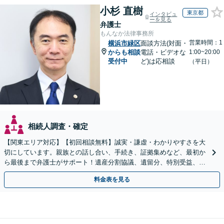
小杉 直樹
東京都
インタビュ
ーを見る
弁護士
もんなか法律事務所
営業時間：1
横浜市緑区
面談方法(対面・
からも相談
電話・ビデオな
1:00~20:00
受付中
ど)は応相談
（平日）
相続人調査・確定
【関東エリア対応】【初回相談無料】誠実・謙虚・わかりやすさを大
切にしています。親族との話し合い、手続き、証拠集めなど、最初か
ら最後まで弁護士がサポート！遺産分割協議、遺留分、特別受益、使
い込み、相続放棄など、お任せ【弁護士歴15年以上】
料金表を見る