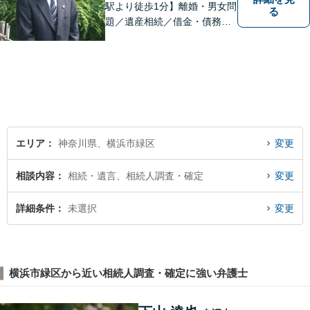
駅より徒歩1分】離婚・男女問
る
題／遺産相続／借金・債務整
理／刑事事件。弁護士は特別
な人間ではありませんし、法
律事務所は生活の中で発生す
る身近な問題を相談いただく
場所です。お気軽にご相談く
ださい。
エリア
神奈川県、横浜市緑区
変更
相談内容
相続・遺言、相続人調査・確定
変更
詳細条件
未選択
変更
横浜市緑区から近い相続人調査・確定に強い弁護士