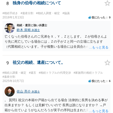
8
独身の伯母の相続について
#相続手続き
#遺産分割
#相続人調査・確定
#協議
2018年1月13日
役にたった
9
相続・遺言に強い弁護士
鈴木 崇裕
弁護士
亡くなった伯母さんのご兄弟をＸ，Ｙ，Ｚとします。 Ｚが伯母さんよ
り先に死亡している場合には，Ｚの子がＺと同一の立場に立ちます
（代襲相続といいます。子が複数いる場合には全員合わせてＺと同一
の取り分です。）。 Ｘ，Ｙ，Ｚ（またＺの子）はそれぞれ３分の１ず
つの相続分を有していますので， そのことを前提として，遺産分割協
議をすることになります（必ずしも３分の１ずつにしなくても，合意
9
祖父の相続、遺産について。
ができれば構いません。）。 今後の対応としては， ①伯母さんの相続
財産（遺産）の全容を整理する（預貯金，有価証券，不動産等の有無
#相続人調査・確定
#遺言
#相続トラブルの代理交渉
#家族間の相続トラブル
を調べることになります。） ②相続財産に照らし，相続税の申告の準
#遺産分割
2025年10月7日
役にたった
6
備をする（税理士の先生にご相談ください。） ③遺産分割協議をする
（ご本人同士で行っても構いませんし，弁護士に相談することもよろ
佐山 亮介
しいと思います。） ことになります。
弁護士
。 質問1 祖父の本籍や戸籍から出てる場合 法律的に長男を決める事が
出来ますか？ もしくは見解でいいので 長男は誰になりますか？ →戸
籍から出ていようがなんだろうが実子の序列は生まれた順ですから、