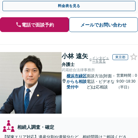
応可】トラブル前の段階でも相談可。メール24時間受付
料金表を見る
電話で面談予約
メールでお問い合わせ
小林 遠矢
東京都
インタビュ
ーを見る
弁護士
武蔵総合法律事務所
営業時間：0
横浜市緑区
面談方法(対面・
からも相談
電話・ビデオな
9:00~18:30
受付中
ど)は応相談
（平日）
相続人調査・確定
【関東エリア対応】遺産分割や遺留分など、相続問題はご相談くださ