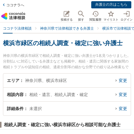
弁護士の方はこちら
ココナラへ
投稿する
探す
閲覧履歴
マイリスト
ログイン
ココナラ法律相談
神奈川県で法律相談できる弁護士
横浜市で法律相談
横浜市緑区の相続人調査・確定に強い弁護士
神奈川県の横浜市緑区で相続人調査・確定に強い弁護士が1名見つかりました。
分割払いに対応している弁護士なども掲載中。相続・遺言に関係する家族間の
相続トラブルや認知症の相続、遺産分割等の細かな分野での絞り込み検索もで
き便利です。特に中山総合法律事務所の長谷川 篤司弁護士のプロフィール情報
や弁護士費用、強みなどが注目されています。『横浜市緑区で土日や夜間に発
エリア
神奈川県、横浜市緑区
変更
生した相続人調査・確定のトラブルを今すぐに弁護士に相談したい』『相続人
調査・確定のトラブル解決の実績豊富な近くの弁護士を検索したい』『初回相
相談内容
相続・遺言、相続人調査・確定
変更
談無料で相続人調査・確定を法律相談できる横浜市緑区内の弁護士に相談予約
したい』などでお困りの相談者さんにおすすめです。
詳細条件
未選択
変更
相続人調査・確定に強い横浜市緑区から相談可能な弁護士