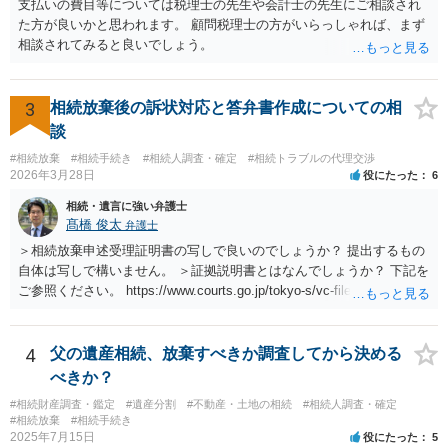
支払いの費目等については税理士の先生や会計士の先生にご相談され
た方が良いかと思われます。 顧問税理士の方がいらっしゃれば、まず
相談されてみると良いでしょう。
3
相続放棄後の訴状対応と答弁書作成についての相
談
#相続放棄
#相続手続き
#相続人調査・確定
#相続トラブルの代理交渉
2026年3月28日
役にたった
6
相続・遺言に強い弁護士
髙橋 俊太
弁護士
＞相続放棄申述受理証明書の写しで良いのでしょうか？ 提出するもの
自体は写しで構いません。 ＞証拠説明書とはなんでしょうか？ 下記を
ご参照ください。 https://www.courts.go.jp/tokyo-s/vc-files/tokyo-s/file/
14-1kisairei.pdf
4
父の遺産相続、放棄すべきか調査してから決める
べきか？
#相続財産調査・鑑定
#遺産分割
#不動産・土地の相続
#相続人調査・確定
#相続放棄
#相続手続き
2025年7月15日
役にたった
5