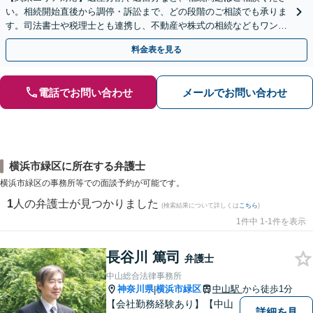
い。相続開始直後から調停・訴訟まで、どの段階のご相談でも承りま
す。司法書士や税理士とも連携し、不動産や株式の相続などもワンス
トップで対応可能。遺言書作成や事業承継のご相談にも対応
料金表を見る
電話でお問い合わせ
メールでお問い合わせ
横浜市緑区に所在する弁護士
横浜市緑区の事務所等での面談予約が可能です。
1
人の弁護士が見つかりました
(検索結果について詳しくは
こちら
)
1件中 1-1件を表示
長谷川 篤司
弁護士
中山総合法律事務所
神奈川県
横浜市緑区
中山駅
から徒歩1分
|
【会社勤務経験あり】【中山
詳細を見