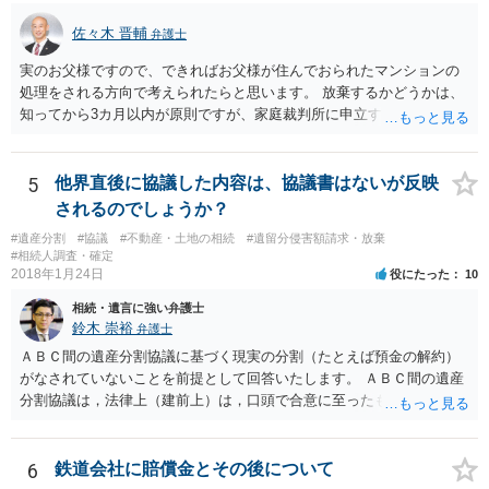
佐々木 晋輔
弁護士
実のお父様ですので、できればお父様が住んでおられたマンションの
処理をされる方向で考えられたらと思います。 放棄するかどうかは、
知ってから3カ月以内が原則ですが、家庭裁判所に申立すれば3カ月の
期間を伸長することができます。 その間に、財産の状況を調査して、
放棄するかどうか決めることができます。 銀行やサラ金が数年も放置
することはありませんので、数年後に借金が発見される可能性はほぼ
5
他界直後に協議した内容は、協議書はないが反映
ありません。 なお、私が扱った相続放棄を検討していた案件で、期間
されるのでしょうか？
伸長して調査したところ、サラ金に対する過払金など相当な財産が見
#遺産分割
#協議
#不動産・土地の相続
#遺留分侵害額請求・放棄
つかったため相続したという事例がありました。
#相続人調査・確定
2018年1月24日
役にたった
10
相続・遺言に強い弁護士
鈴木 崇裕
弁護士
ＡＢＣ間の遺産分割協議に基づく現実の分割（たとえば預金の解約）
がなされていないことを前提として回答いたします。 ＡＢＣ間の遺産
分割協議は，法律上（建前上）は，口頭で合意に至ったものであって
も有効です。 しかし，口頭で合意したことを立証する方法がありませ
ん。 また，不動産の名義を移転するためには，遺産分割協議書への署
名捺印を得る必要があります。 したがって，残念ながら，「ＡＢＣ間
6
鉄道会社に賠償金とその後について
の遺産分割協議が有効に成立している」という前提に基づく主張は困