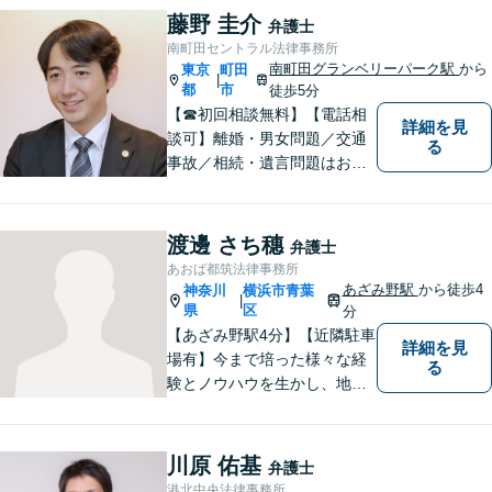
難解な用語は極力用いずに平
藤野 圭介
弁護士
易かつ具体的な説明を心がけ
南町田セントラル法律事務所
ていますので、まずは一度お
南町田グランベリーパーク駅
から
東京
町田
|
気軽にご相談頂ければと思い
都
市
徒歩5分
ます。
【☎︎初回相談無料】【電話相
詳細を見
談可】離婚・男女問題／交通
る
事故／相続・遺言問題はお任
せください。相談対応実績30
00件以上。豊富な経験を活か
し、依頼者様にとって最適な
渡邊 さち穗
弁護士
解決を目指します【休日・夜
あおば都筑法律事務所
間対応可】【完全個室で相
あざみ野駅
から徒歩4
神奈川
横浜市青葉
|
談】【南町田グランベリーパ
県
区
分
ーク駅5分】
【あざみ野駅4分】【近隣駐車
詳細を見
場有】今まで培った様々な経
る
験とノウハウを生かし、地域
のお客様に寄り添い、実現可
能な最善の結論を共に目指し
て問題解決を図る所存です。
川原 佑基
弁護士
法律上の問題に巻き込まれた
港北中央法律事務所