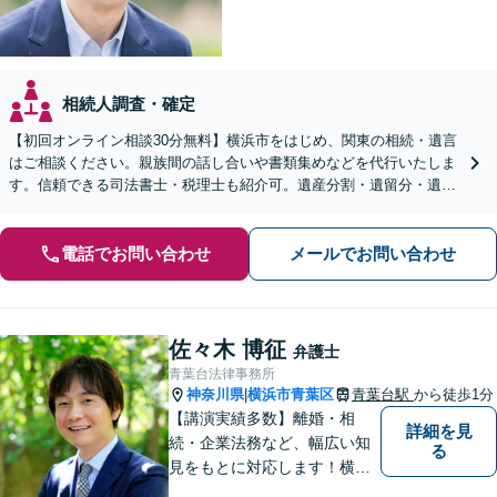
相続人調査・確定
【初回オンライン相談30分無料】横浜市をはじめ、関東の相続・遺言
はご相談ください。親族間の話し合いや書類集めなどを代行いたしま
す。信頼できる司法書士・税理士も紹介可。遺産分割・遺留分・遺言
書作成など幅広く対応【当日・夜間面談応相談】
電話でお問い合わせ
メールでお問い合わせ
佐々木 博征
弁護士
青葉台法律事務所
神奈川県
横浜市青葉区
青葉台駅
から徒歩1分
|
【講演実績多数】離婚・相
詳細を見
続・企業法務など、幅広い知
る
見をもとに対応します！横
浜・川崎・町田等からもアク