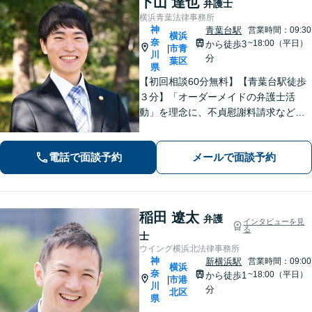
下山 達也
弁護士
横浜青葉法律事務所
神
青葉台駅
営業時間：09:30
横浜
奈
~18:00（平日）
から徒歩3
市青
|
川
分
葉区
県
【初回相談60分無料】【青葉台駅徒歩
３分】「オーダーメイドの弁護士活
動」を理念に、不貞慰謝料請求などの
離婚問題をはじめ、私生活で生じるさ
まざまな悩みに寄り添います！一人ひ
電話で面談予約
メールで面談予約
とりに最適な解決策をご提案。借金・
債務整理は何度でも相談無料【夜間・
土日相談可】
稲田 遼太
弁護
インタビューを見
る
士
ウイング横浜北法律事務所
神
新横浜駅
営業時間：09:00
横浜
奈
~18:00（平日）
から徒歩1
市港
|
川
分
北区
県