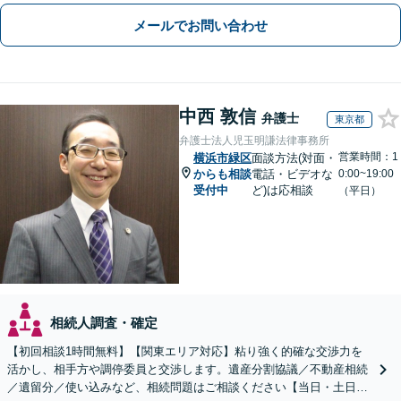
メールでお問い合わせ
中西 敦信
弁護士
東京都
弁護士法人児玉明謙法律事務所
営業時間：1
横浜市緑区
面談方法(対面・
からも相談
電話・ビデオな
0:00~19:00
受付中
ど)は応相談
（平日）
相続人調査・確定
【初回相談1時間無料】【関東エリア対応】粘り強く的確な交渉力を
活かし、相手方や調停委員と交渉します。遺産分割協議／不動産相続
／遺留分／使い込みなど、相続問題はご相談ください【当日・土日対