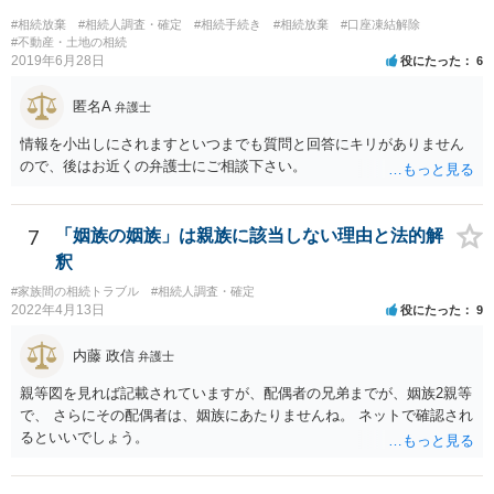
難と思われます。 「ＡＢＣ間の遺産分割協議は未了のまま，ＡとＢが
#相続放棄
#相続人調査・確定
#相続手続き
#相続放棄
#口座凍結解除
死亡し，二次相続が発生した」という前提に基づいて協議を進める必
#不動産・土地の相続
2019年6月28日
役にたった
6
要があります。 もちろん，Ｃの立場としては，ＡＢＣ間の遺産分割協
議の内容を前提とした主張をすることが最も有利ですが，ＡＢの相続
匿名A
人は応じない姿勢を示していることから，実現は困難だと思います。
弁護士
主張としては維持しつつも，現実的な解決方法（遺産分割協議の落と
情報を小出しにされますといつまでも質問と回答にキリがありません
しどころ）としては，譲歩することを甘受しなければならないかもし
ので、後はお近くの弁護士にご相談下さい。
れません。
7
「姻族の姻族」は親族に該当しない理由と法的解
釈
#家族間の相続トラブル
#相続人調査・確定
2022年4月13日
役にたった
9
内藤 政信
弁護士
親等図を見れば記載されていますが、配偶者の兄弟までが、姻族2親等
で、 さらにその配偶者は、姻族にあたりませんね。 ネットで確認され
るといいでしょう。