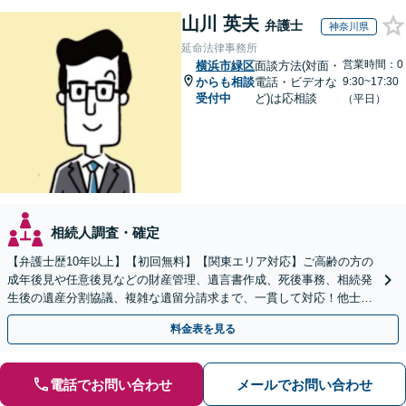
山川 英夫
弁護士
神奈川県
延命法律事務所
営業時間：0
横浜市緑区
面談方法(対面・
からも相談
電話・ビデオな
9:30~17:30
受付中
ど)は応相談
（平日）
相続人調査・確定
【弁護士歴10年以上】【初回無料】【関東エリア対応】ご高齢の方の
成年後見や任意後見などの財産管理、遺言書作成、死後事務、相続発
生後の遺産分割協議、複雑な遺留分請求まで、一貫して対応！他士業
との連携力を活かした最適解の追求【WEB面談対応】
料金表を見る
電話でお問い合わせ
メールでお問い合わせ