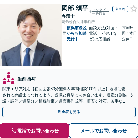
岡部 頌平
東京都
インタビュ
ーを見る
弁護士
葛飾総合法律事務所
営業時
横浜市緑区
面談方法(対面・
からも相談
電話・ビデオな
間：本日
受付中
ど)は応相談
定休日
生前贈与
関東エリア対応【初回面談30分無料＆年間相談100件以上】地域に愛
される弁護士になれるよう、皆様と真摯に向き合います。遺産分割協
議・調停／遺留分／相続放棄／遺言書作成等、幅広く対応。苦手な親
族との交渉や書面作成等も◎【分かりやすい費用体系】
料金表を見る
電話でお問い合わせ
メールでお問い合わせ