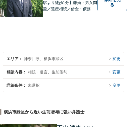
駅より徒歩1分】離婚・男女問
る
題／遺産相続／借金・債務整
理／刑事事件。弁護士は特別
な人間ではありませんし、法
律事務所は生活の中で発生す
る身近な問題を相談いただく
場所です。お気軽にご相談く
ださい。
エリア
神奈川県、横浜市緑区
変更
相談内容
相続・遺言、生前贈与
変更
詳細条件
未選択
変更
横浜市緑区から近い生前贈与に強い弁護士