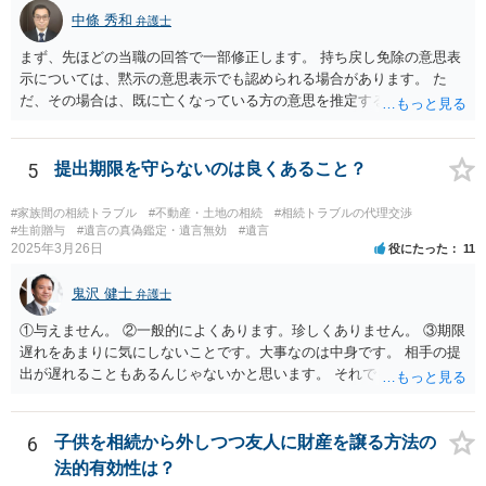
中條 秀和
弁護士
まず、先ほどの当職の回答で一部修正します。 持ち戻し免除の意思表
示については、黙示の意思表示でも認められる場合があります。 た
だ、その場合は、既に亡くなっている方の意思を推定することになり
ますので、なかなか立証のハードルは高いと思われます。それゆえ、
持ち戻し免除の意思表示は書面で明確にしておいていただくべきとい
う結論は変わりません。 誤解を与えるような回答でした。失礼しまし
5
提出期限を守らないのは良くあること？
た。 文言については、「〇〇に対する生前贈与による特別受益の持ち
戻しをすべて免除する」というのがオーソドックスなものですが、ご
#家族間の相続トラブル
#不動産・土地の相続
#相続トラブルの代理交渉
心配ならば、弁護士のところに行って、特別受益となりそうな贈与に
#生前贈与
#遺言の真偽鑑定・遺言無効
#遺言
2025年3月26日
役にたった
11
ついて説明した上で、適切な文言についてご相談してみてはいかがで
しょうか。
鬼沢 健士
弁護士
①与えません。 ②一般的によくあります。珍しくありません。 ③期限
遅れをあまりに気にしないことです。大事なのは中身です。 相手の提
出が遅れることもあるんじゃないかと思います。 それでもあなた有利
にはなりません。
6
子供を相続から外しつつ友人に財産を譲る方法の
法的有効性は？