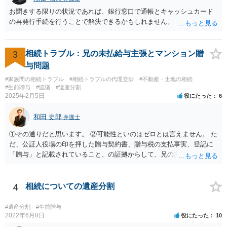
お聞きする限りの状況であれば、銀行窓口で通帳とキャッシュカード
の再発行手続を行うことで解決できるかもしれません。
3
相続トラブル：兄の未払給与主張とマンション贈
与問題
#家族間の相続トラブル
#相続トラブルの代理交渉
#不動産・土地の相続
#生前贈与
#協議
#遺産分割
2025年2月5日
役にたった
6
和田 史郎
弁護士
①その通りだと思います。 ②可能性といのはゼロとは言えません。 た
だ、公証人役場の印を押した贈与契約書、贈与税の支払事実、登記に
「贈与」と記載されていること、の証拠からして、兄の主張は通らな
いようには思います。 ③④その通りだと思います。 話し合いで折り合
わなければ、遺産分割調停を申し立てて進めるのがベターのような気
がしますね。
4
相続についての遺産分割
#遺産分割
#生前贈与
2022年6月8日
役にたった
10