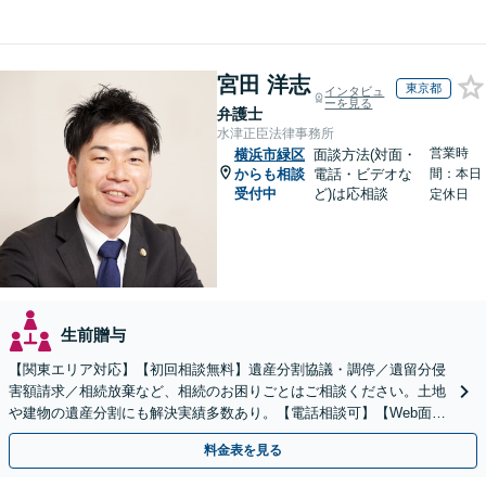
宮田 洋志
東京都
インタビュ
ーを見る
弁護士
水津正臣法律事務所
営業時
横浜市緑区
面談方法(対面・
からも相談
電話・ビデオな
間：本日
受付中
ど)は応相談
定休日
生前贈与
【関東エリア対応】【初回相談無料】遺産分割協議・調停／遺留分侵
害額請求／相続放棄など、相続のお困りごとはご相談ください。土地
や建物の遺産分割にも解決実績多数あり。【電話相談可】【Web面談
可】遺言書作成や財産の整理など生前対策もサポート
料金表を見る