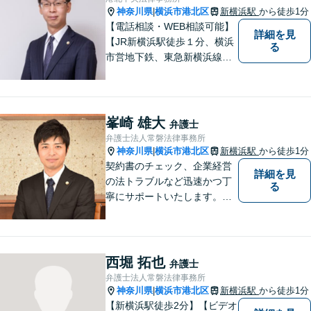
際は、お一人で悩まずにお気
神奈川県
横浜市港北区
新横浜駅
から徒歩1分
|
軽にご相談ください。
【電話相談・WEB相談可能】
詳細を見
【JR新横浜駅徒歩１分、横浜
る
市営地下鉄、東急新横浜線新
横浜駅徒歩２分】【事故分野
に特化し、特に交通事故は通
算500件以上の解決実績あ
り】
峯崎 雄大
弁護士
弁護士法人常磐法律事務所
神奈川県
横浜市港北区
新横浜駅
から徒歩1分
|
契約書のチェック、企業経営
詳細を見
の法トラブルなど迅速かつ丁
る
寧にサポートいたします。ど
んな些細なお悩みでもまずは
ご相談ください！
西堀 拓也
弁護士
弁護士法人常磐法律事務所
神奈川県
横浜市港北区
新横浜駅
から徒歩1分
|
【新横浜駅徒歩2分】【ビデオ