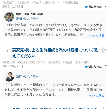
#生前贈与
#遺産分割
#家族間の相続トラブル
#相続税対策
2026年1月19日
役にたった
4
相続・遺言に強い弁護士
髙橋 俊太
弁護士
ご検討中の方針については一定の有効性はあるものの、リスクも大き
いと思われます。生前贈与1000万円は有効でも、300万円の貸付が実
質的に返済意思のない仮装と見られると、相続時に「贈与」と評価さ
れ、子から遺留分侵害額請求を受ける可能性があります。 その他の方
法として考えられるものとしては、 ①信託（家族信託・目的信託） 財
産を信託口に移し、受託者（信頼できる友人や専門職）に管理させ、
7
実家売却による生前相続と私の相続権について教
・生存中はあなたの生活費・介護費に優先充当 ・残余を友人や慈善団
えてください
体へ と使途を厳格に指定。相続ではなく信託帰属になるため、子の関
#遺産分割
#家族間の相続トラブル
#生前贈与
#不動産・土地の相続
与を大きく排除できます。 ②遺言＋生命保険の組合せ 生活資金は手元
2025年9月25日
役にたった
7
に残し、余剰資金で受取人を友人・団体にした保険を活用。保険金は
相続財産とは別枠で、遺留分対策にも有効と思われます。 ③負担付死
濵門 俊也
弁護士
因贈与 「介護・見守り等を条件に、死亡時に財産を渡す」契約。条件
不履行なら無効にでき、老後の安心を担保できます。 ④ 寄附予約＋解
「生前相続」という概念はなく、もし売却金をローンに充当するので
除条件 慈善団体への寄附を予約しつつ、資金不足時は解除できる条項
あれば、生前贈与を受けたことになります。相続の際、生前贈与され
を設定。 などがあり得るかと思われます。
た分は持戻しされることになります。