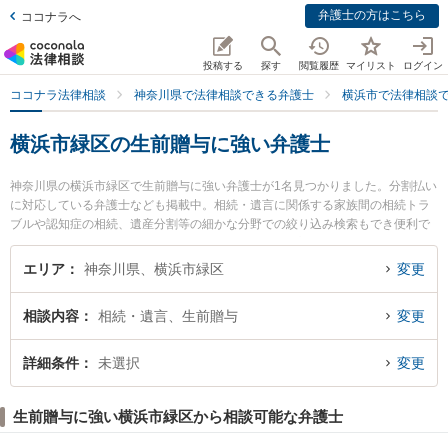
弁護士の方はこちら
ココナラへ
投稿する
探す
閲覧履歴
マイリスト
ログイン
ココナラ法律相談
神奈川県で法律相談できる弁護士
横浜市で法律相談
横浜市緑区の生前贈与に強い弁護士
神奈川県の横浜市緑区で生前贈与に強い弁護士が1名見つかりました。分割払い
に対応している弁護士なども掲載中。相続・遺言に関係する家族間の相続トラ
ブルや認知症の相続、遺産分割等の細かな分野での絞り込み検索もでき便利で
す。特に中山総合法律事務所の長谷川 篤司弁護士のプロフィール情報や弁護士
費用、強みなどが注目されています。『横浜市緑区で土日や夜間に発生した生
エリア
神奈川県、横浜市緑区
変更
前贈与のトラブルを今すぐに弁護士に相談したい』『生前贈与のトラブル解決
の実績豊富な近くの弁護士を検索したい』『初回相談無料で生前贈与を法律相
相談内容
相続・遺言、生前贈与
変更
談できる横浜市緑区内の弁護士に相談予約したい』などでお困りの相談者さん
におすすめです。
詳細条件
未選択
変更
生前贈与に強い横浜市緑区から相談可能な弁護士