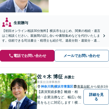
生前贈与
【初回オンライン相談30分無料】横浜市をはじめ、関東の相続・遺言
はご相談ください。親族間の話し合いや書類集めなどを代行いたしま
す。信頼できる司法書士・税理士も紹介可。遺産分割・遺留分・遺言
書作成など幅広く対応【当日・夜間面談応相談】
電話でお問い合わせ
メールでお問い合わせ
佐々木 博征
弁護士
青葉台法律事務所
神奈川県
横浜市青葉区
青葉台駅
から徒歩1分
|
【講演実績多数】離婚・相
詳細を見
続・企業法務など、幅広い知
る
見をもとに対応します！横
浜・川崎・町田等からもアク