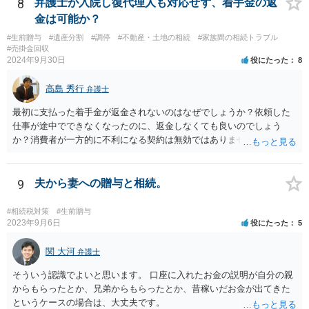
8
弁護士が入院し復代理人も対応せず、着手金の返
金は可能か？
#生前贈与
#遺産分割
#調停
#不動産・土地の相続
#家族間の相続トラブル
#売掛金回収
2024年9月30日
役にたった
8
高島 秀行
弁護士
最初に支払った着手金が返金されないのはなぜでしょうか？依頼した
仕事が途中でできなくなったのに、返金しなくても良いのでしょう
か？消費者が一方的に不利になる契約は無効ではありませんか？
着手金は、前の弁護士が倒れるまでにやった仕事に応じて清算する義
務があると思います。 倒れた弁護士が所属する弁護士会に相談さ
れた方がよいと思います。 倒れた弁護士は脳梗塞で倒れたようで
9
夫から妻への贈与と相続。
すが、 判断能力があり、復代理を倒れた弁護士の判断で復代理を
選任したのか 即ち、復代理人の選任は有効なのかという問題もあ
#相続税対策
#生前贈与
ると思います。
2023年9月6日
役にたった
5
関 大河
弁護士
そういう認識でよいと思います。 口座に入れたお金の説明が自分の親
からもらったとか、兄弟からもらったとか、昔稼いだお金が出てきた
というケースの場合は、大丈夫です。