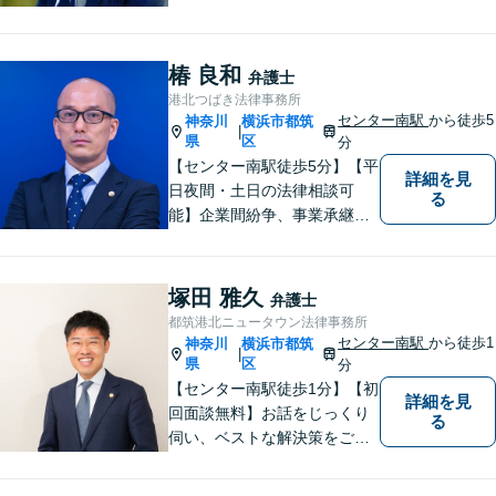
セスが良い地域密着型の事務
所です【破産管財人経験あ
り】負債総額数億円の倒産申
椿 良和
弁護士
立ての実績あり【完全個室】
港北つばき法律事務所
【青葉台駅1分】【複数弁護士
センター南駅
から徒歩5
神奈川
横浜市都筑
|
在籍】
県
区
分
【センター南駅徒歩5分】【平
詳細を見
日夜間・土日の法律相談可
る
能】企業間紛争、事業承継・
後継者問題その他の企業法務
から、インターネットによる
中傷・プライバシー・著作権
塚田 雅久
弁護士
被害、いじめ、離婚・相続、
都筑港北ニュータウン法律事務所
不動産に関わる紛争その他の
センター南駅
から徒歩1
神奈川
横浜市都筑
|
個人法務まで幅広い分野の対
県
区
分
応が可能です。
【センター南駅徒歩1分】【初
詳細を見
回面談無料】お話をじっくり
る
伺い、ベストな解決策をご一
緒に考えさせていただきま
す。【夜間／休日対応可能】