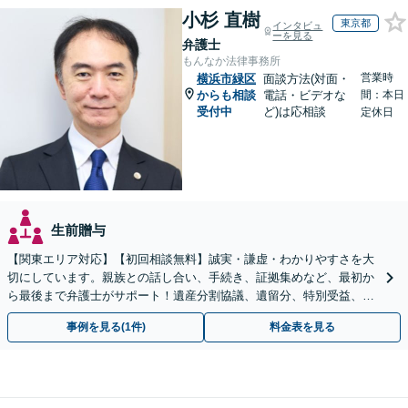
小杉 直樹
東京都
インタビュ
ーを見る
弁護士
もんなか法律事務所
営業時
横浜市緑区
面談方法(対面・
からも相談
電話・ビデオな
間：本日
受付中
ど)は応相談
定休日
生前贈与
【関東エリア対応】【初回相談無料】誠実・謙虚・わかりやすさを大
切にしています。親族との話し合い、手続き、証拠集めなど、最初か
ら最後まで弁護士がサポート！遺産分割協議、遺留分、特別受益、使
い込み、相続放棄など、お任せ【弁護士歴15年以上】
事例を見る(1件)
料金表を見る