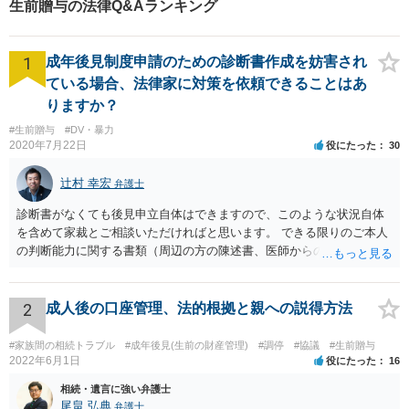
生前贈与の法律Q&Aランキング
1
成年後見制度申請のための診断書作成を妨害され
ている場合、法律家に対策を依頼できることはあ
りますか？
#生前贈与
#DV・暴力
2020年7月22日
役にたった
30
辻村 幸宏
弁護士
診断書がなくても後見申立自体はできますので、このような状況自体
を含めて家裁とご相談いただければと思います。 できる限りのご本人
の判断能力に関する書類（周辺の方の陳述書、医師からの聴取書等）
を整え、家裁の鑑定を経る前提で鑑定費用の予納金を用意し、申立て
をしていただければそこから先は進むのではないかと存じます。 ま
た、Aさんの意向を酌みすぎるあまりに後見申立ができない状況にして
2
成人後の口座管理、法的根拠と親への説得方法
いる施設の問題もありますので、当該地域の地域包括支援センターに
ご相談されるのもひとつの方法です。
#家族間の相続トラブル
#成年後見(生前の財産管理)
#調停
#協議
#生前贈与
2022年6月1日
役にたった
16
相続・遺言に強い弁護士
尾畠 弘典
弁護士