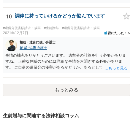
10
調停に持っていけるかどうか悩んでいます
#遺留分侵害額請求・放棄
#生前贈与
#遺留分侵害額請求・放棄
2021年12月7日
役にたった
5
相続・遺言に強い弁護士
尾畠 弘典
弁護士
事情の補充ありがとうございます。 遺留分の計算を行う必要がありま
すね。 正確な判断のためには詳細な事情をお聞きする必要がありま
す。 ご自身の遺留分の侵害があるかどうか、あるとしてどの程度の金
額となるかを正確に把握されたいのであれば、一度お近くの弁護士に
相談されるのが良いと思います。
もっとみる
生前贈与に関連する法律相談コラム