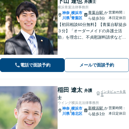
下山 達也
弁護士
横浜青葉法律事務所
青葉台駅
か
営業時間：
神奈
横浜市
|
川県
青葉区
本日定休日
ら徒歩3分
【初回相談60分無料】【青葉台駅徒歩
３分】「オーダーメイドの弁護士活
動」を理念に、不貞慰謝料請求などの
離婚問題をはじめ、私生活で生じるさ
まざまな悩みに寄り添います！一人ひ
とりに最適な解決策をご提案。借金・
債務整理は何度でも相談無料【夜間・
電話で面談予約
メールで面談予約
土日相談可】
稲田 遼太
弁護
インタビューを見
る
士
ウイング横浜北法律事務所
新横浜駅
か
営業時間：
神奈
横浜市
|
川県
港北区
本日定休日
ら徒歩1分