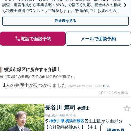
調査・遺言作成から事業承継・M&Aまで幅広く対応。税金絡みの相続
も税理士連携でワンストップ解決します。感情的対立にお疲れの方や
紛争予防をご検討の方も、お気軽にご相談ください。
料金表を見る
電話で面談予約
メールで面談予約
横浜市緑区に所在する弁護士
横浜市緑区の事務所等での面談予約が可能です。
1
人の弁護士が見つかりました
(検索結果について詳しくは
こちら
)
1件中 1-1件を表示
長谷川 篤司
弁護士
中山総合法律事務所
神奈川県
横浜市緑区
中山駅
から徒歩1分
|
【会社勤務経験あり】【中山
詳細を見