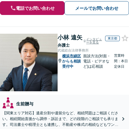
電話でお問い合わせ
メールでお問い合わせ
小林 遠矢
東京都
インタビュ
ーを見る
弁護士
武蔵総合法律事務所
営業時
横浜市緑区
面談方法(対面・
からも相談
電話・ビデオな
間：本日
受付中
ど)は応相談
定休日
生前贈与
【関東エリア対応】遺産分割や遺留分など、相続問題はご相談くださ
い。相続開始直後から調停・訴訟まで、どの段階のご相談でも承りま
す。司法書士や税理士とも連携し、不動産や株式の相続などもワンス