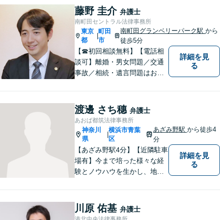
難解な用語は極力用いずに平
藤野 圭介
弁護士
易かつ具体的な説明を心がけ
南町田セントラル法律事務所
ていますので、まずは一度お
南町田グランベリーパーク駅
から
東京
町田
|
気軽にご相談頂ければと思い
都
市
徒歩5分
ます。
【☎︎初回相談無料】【電話相
詳細を見
談可】離婚・男女問題／交通
る
事故／相続・遺言問題はお任
せください。相談対応実績30
00件以上。豊富な経験を活か
し、依頼者様にとって最適な
渡邊 さち穗
弁護士
解決を目指します【休日・夜
あおば都筑法律事務所
間対応可】【完全個室で相
あざみ野駅
から徒歩4
神奈川
横浜市青葉
|
談】【南町田グランベリーパ
県
区
分
ーク駅5分】
【あざみ野駅4分】【近隣駐車
詳細を見
場有】今まで培った様々な経
る
験とノウハウを生かし、地域
のお客様に寄り添い、実現可
能な最善の結論を共に目指し
て問題解決を図る所存です。
川原 佑基
弁護士
法律上の問題に巻き込まれた
港北中央法律事務所