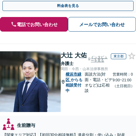
トップで対応可能。遺言書作成や事業承継のご相談にも対応
料金表を見る
電話でお問い合わせ
メールでお問い合わせ
大辻 大佑
東京都
インタビュ
ーを見る
弁護士
岡田・今西・山本法律事務所
横浜市緑
面談方法(対
営業時間：0
区
からも
面・電話・ビデ
9:00~21:00
相談受付
オなど)は応相
（土日祝日）
中
談
生前贈与
【関東エリア対応】【初回30分相談無料】遺産分割・使い込み・財産