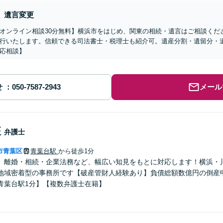
遺言変更
オンライン相談30分無料】横浜市をはじめ、関東の相続・遺言はご相談くだ
行いたします。信頼できる司法書士・税理士も紹介可。遺産分割・遺留分・
応相談】
せ
メール
征
弁護士
市青葉区
青葉台駅
から徒歩1分
】離婚・相続・企業法務など、幅広い知見をもとに対応します！横浜・
地域密着型の事務所です【破産管財人経験あり】負債総額数億円の倒産
青葉台駅1分】【複数弁護士在籍】