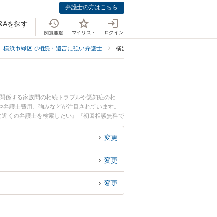
弁護士の方はこちら
&Aを探す
閲覧履歴
マイリスト
ログイン
横浜市緑区で相続・遺言に強い弁護士
横浜市緑区で遺言の書き直し・やり直
に関係する家族間の相続トラブルや認知症の相
や弁護士費用、強みなどが注目されています。
な近くの弁護士を検索したい』『初回相談無料で
変更
変更
変更