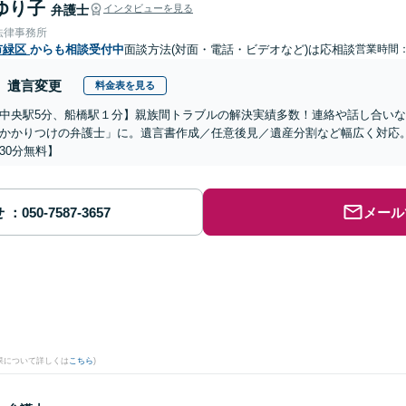
ゆり子
弁護士
インタビューを見る
法律事務所
市緑区
からも相談受付中
面談方法(対面・電話・ビデオなど)は応相談
営業時間
遺言変更
料金表を見る
中央駅5分、船橋駅１分】親族間トラブルの解決実績多数！連絡や話し合い
かかりつけの弁護士」に。遺言書作成／任意後見／遺産分割など幅広く対応
30分無料】
せ
メール
。
果について詳しくは
こちら
)