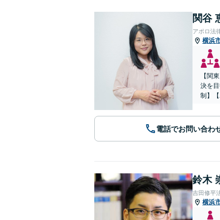
関谷 
アポロ法
横浜
【関東
決を目
制】【
電話でお問い合わ
鈴木 
吉田修平
横浜