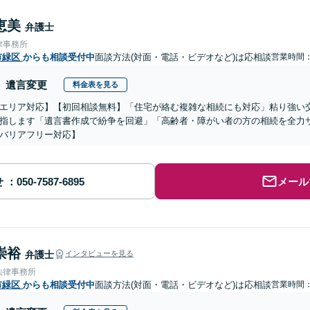
恵美
弁護士
律事務所
市緑区
からも相談受付中
面談方法(対面・電話・ビデオなど)は応相談
営業時間
遺言変更
料金表を見る
エリア対応】【初回相談無料】「住宅が絡む複雑な相続にも対応」粘り強い
指します「遺言書作成で紛争を回避」「高齢者・障がい者の方の相続を全力
バリアフリー対応】
せ
メール
崇裕
弁護士
インタビューを見る
法律事務所
市緑区
からも相談受付中
面談方法(対面・電話・ビデオなど)は応相談
営業時間：0