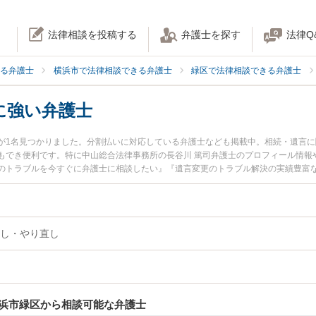
法律相談を投稿する
弁護士を探す
法律Q
る弁護士
横浜市で法律相談できる弁護士
緑区で法律相談できる弁護士
に強い弁護士
が1名見つかりました。分割払いに対応している弁護士なども掲載中。相続・遺言
もでき便利です。特に中山総合法律事務所の長谷川 篤司弁護士のプロフィール情報
のトラブルを今すぐに弁護士に相談したい』『遺言変更のトラブル解決の実績豊富
士に相談予約したい』などでお困りの相談者さんにおすすめです。
し・やり直し
浜市緑区から相談可能な弁護士