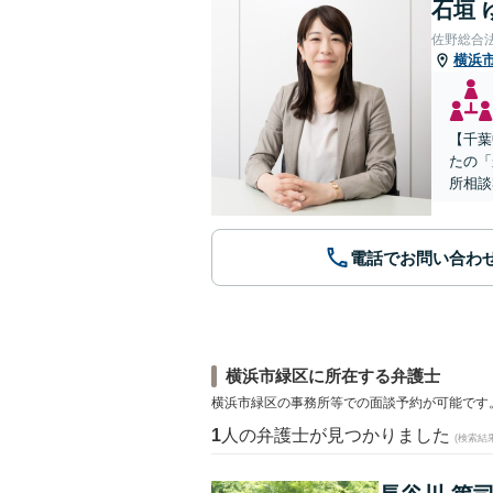
石垣 
佐野総合
横浜
【千葉
たの「
所相談
電話でお問い合わ
横浜市緑区に所在する弁護士
横浜市緑区の事務所等での面談予約が可能です
1
人の弁護士が見つかりました
(検索結