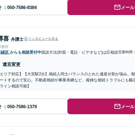
せ
メール
博喜
弁護士
インタビューを見る
事務所
市緑区
からも相談受付中
面談方法(対面・電話・ビデオなど)は応相談
営業時間
遺言変更
エリア対応】【大宮駅2分】相続人同士バランスのとれた遺産分割が強み。
ートするので安心。不動産相続や事業承継など、複雑な相続トラブルにも幅
ライン相談可能】
せ
メール