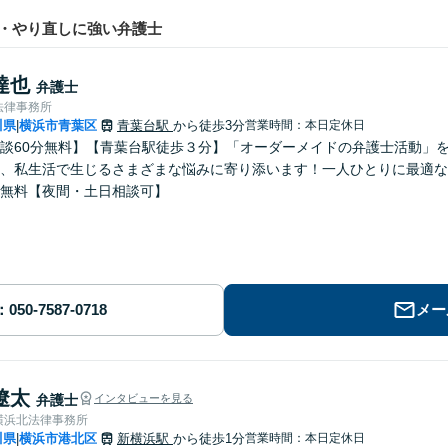
・やり直しに強い弁護士
達也
弁護士
法律事務所
川県
横浜市青葉区
青葉台駅
から徒歩3分
営業時間：本日定休日
|
談60分無料】【青葉台駅徒歩３分】「オーダーメイドの弁護士活動」
、私生活で生じるさまざまな悩みに寄り添います！一人ひとりに最適な
無料【夜間・土日相談可】
メー
遼太
弁護士
インタビューを見る
横浜北法律事務所
川県
横浜市港北区
新横浜駅
から徒歩1分
営業時間：本日定休日
|