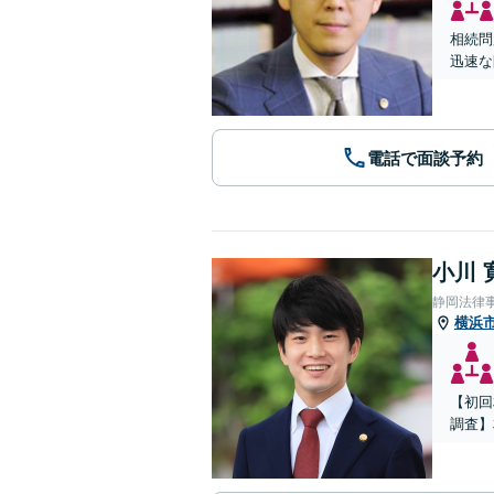
相続問
迅速な
電話で面談予約
小川 
静岡法律
横浜
【初回
調査】