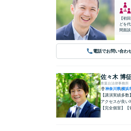
【初回
どを代
間面談
電話でお問い合わ
佐々木 博
青葉台法律事務所
神奈川県
横浜
|
【講演実績多数
アクセスが良い
【完全個室】【