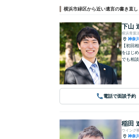
横浜市緑区から近い遺言の書き直し
下山 
横浜青葉
神奈
【初回相
をはじめ
でも相談
電話で面談予約
稲田 
ウイング
神奈