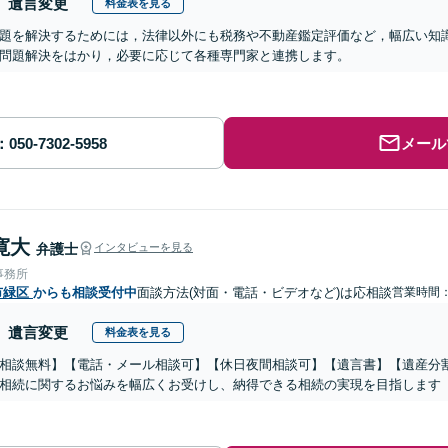
遺言変更
料金表を見る
題を解決するためには，法律以外にも税務や不動産鑑定評価など，幅広い知
問題解決をはかり，必要に応じて各種専門家と連携します。
メール
寛大
弁護士
インタビューを見る
事務所
市緑区
からも相談受付中
面談方法(対面・電話・ビデオなど)は応相談
営業時間
遺言変更
料金表を見る
相談無料】【電話・メール相談可】【休日夜間相談可】【遺言書】【遺産分
相続に関するお悩みを幅広くお受けし、納得できる相続の実現を目指します