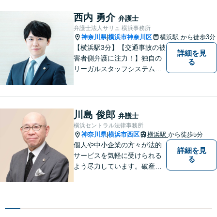
ル／離婚／男女問題
西内 勇介
弁護士
弁護士法人サリュ 横浜事務所
神奈川県
横浜市神奈川区
横浜駅
から徒歩3分
|
【横浜駅3分】【交通事故の被
詳細を見
害者側弁護に注力！】独自の
る
リーガルスタッフシステム
で、皆様の質問や相談にすぐ
対応可能です！事件解決ま
で、不安な気持ちをしていた
だかないよう努力します。皆
川島 俊郎
弁護士
様の問題の背景まで汲み取
横浜セントラル法律事務所
り、適切に対処します。【初
神奈川県
横浜市西区
横浜駅
から徒歩5分
|
回無料相談】
個人や中小企業の方々が法的
詳細を見
サービスを気軽に受けられる
る
よう尽力しています。破産・
倒産処理をはじめ、不動産取
引や相続・遺言、交通事故な
どの法務に強みを持ち、特に
倒産法に関する分野での豊富