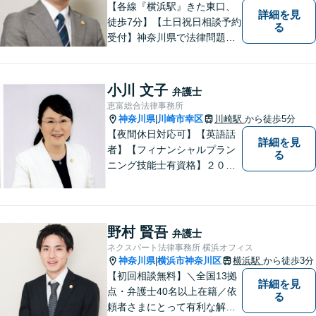
【各線『横浜駅』きた東口、
詳細を見
徒歩7分】【土日祝日相談予約
る
受付】神奈川県で法律問題で
お困りの方、豊富な実績と専
門性を持つ弁護士が、ともに
解決を目指します。どうぞお
小川 文子
弁護士
気軽にご相談ください。
恵富総合法律事務所
神奈川県
川崎市幸区
川崎駅
から徒歩5分
|
【夜間休日対応可】【英語話
詳細を見
者】【フィナンシャルプラン
る
ニング技能士有資格】２０年
以上の事業所勤務経験があり
ます。中小企業診断士、証券
アナリスト検定会員も保有し
ております。
野村 賢吾
弁護士
ネクスパート法律事務所 横浜オフィス
神奈川県
横浜市神奈川区
横浜駅
から徒歩3分
|
【初回相談無料】＼全国13拠
詳細を見
点・弁護士40名以上在籍／依
る
頼者さまにとって有利な解決