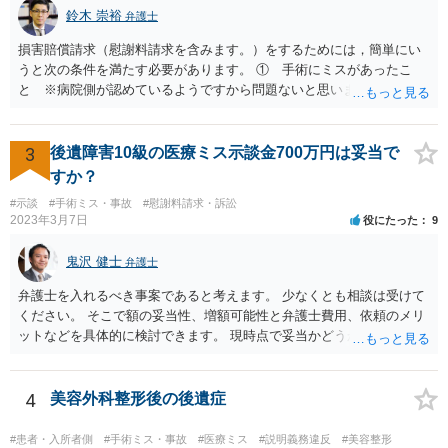
鈴木 崇裕
弁護士
損害賠償請求（慰謝料請求を含みます。）をするためには，簡単にい
うと次の条件を満たす必要があります。 ① 手術にミスがあったこ
と ※病院側が認めているようですから問題ないと思います。 ② 手
術のミスの「せいで」仕事を休まなければならなくなったこと ③ 手
術のミスの「せいで」マスクが外せなくなったこと ④ 仕事を休まな
ければならなくなった「せいで」休業損害が発生したこと ⑤ マスク
3
後遺障害10級の医療ミス示談金700万円は妥当で
を外せなくなった「せいで」経済的に評価できる精神的な損害が発生
すか？
したこと 「せいで」と強調した点が，内藤先生のご指摘なさる「相当
#示談
#手術ミス・事故
#慰謝料請求・訴訟
因果関係」です。 手術のミスと関係のないことまでは責任追及ができ
2023年3月7日
役にたった
9
ないということです。 手術のミスの結果，手術前と比べて見た目が著
しく悪くなってしまったとか， 手術のミスの結果，入院期間が延びて
鬼沢 健士
弁護士
しまったとかいう事情があれば， 追加請求が可能な余地があります。
ただし，手術代の返金に応じた際に「これ以上金銭の請求はしませ
弁護士を入れるべき事案であると考えます。 少なくとも相談は受けて
ん」という趣旨の合意をしてしまっていると， 上記の請求は，基本的
ください。 そこで額の妥当性、増額可能性と弁護士費用、依頼のメリ
には困難となります。
ットなどを具体的に検討できます。 現時点で妥当かどうかを即断する
ことを避けた方がいいです。
4
美容外科整形後の後遺症
#患者・入所者側
#手術ミス・事故
#医療ミス
#説明義務違反
#美容整形