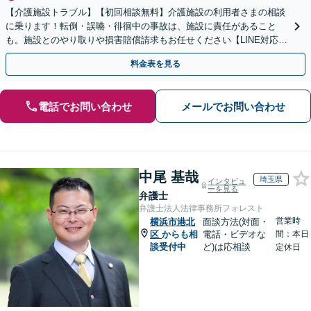
【介護施設トラブル】【初回相談無料】介護施設の利用者さまの相談
に乗ります！転倒・誤嚥・徘徊中の事故は、施設に責任があること
も。施設とのやり取りや損害賠償請求もお任せください【LINE対応
可】【夜間・休日面談可】【関東エリア対応】
料金表を見る
電話でお問い合わせ
メールでお問い合わせ
中尾 基哉
埼玉県
インタビュ
ーを見る
弁護士
弁護士法人法律事務所フォレスト
営業時
横浜市港北
面談方法(対面・
区
からも相
電話・ビデオな
間：本日
談受付中
ど)は応相談
定休日