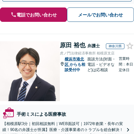
電話でお問い合わせ
メールでお問い合わせ
原田 裕也
弁護士
神奈川県
虎ノ門法律経済事務所 相模原支店
営業時
横浜市港北
面談方法(対面・
区
からも相
電話・ビデオな
間：本日
談受付中
ど)は応相談
定休日
手術ミスによる医療事故
【相模原駅3分｜初回相談無料｜WEB面談可｜1972年創業・長年の実
績！90名の弁護士が所属】医療・介護事業者のトラブルを総合解決！