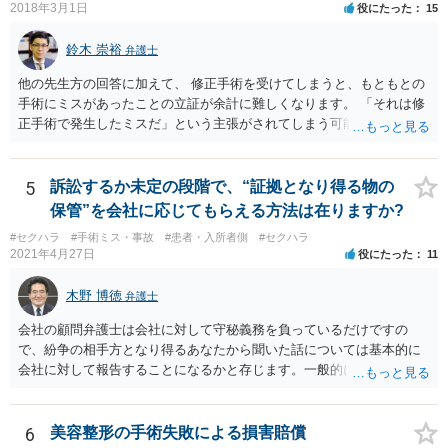
2018年3月1日
役にたった
15
鈴木 崇裕
弁護士
他の先生方の回答に加えて、 修正手術を受けてしまうと、もともとの
手術にミスがあったことの立証が余計に難しくなります。 「それは修
正手術で発生したミスだ」という主張がされてしまう可能性があるか
らです。 心身の苦痛はあるでしょうけれども、損害賠償請求などをご
検討なさっているのであれば、修正手術を受けるまえに弁護士に相談
して対応を決めることを強くお勧めいたします。
5
訴訟するか未定の段階で、“証拠となり得る物の
保管”を会社に応じてもらえる方法は在りますか?
#セクハラ
#手術ミス・事故
#患者・入所者側
#セクハラ
2021年4月27日
役にたった
11
木野 博徳
弁護士
会社の顧問弁護士は会社に対して守秘義務を負っているだけですの
で、紛争の相手方となり得るあなたから聞いた話については基本的に
会社に対して報告することになるかと存じます。一般的に弁護士かぎ
りの話にしてほしいという相手方の要望を受け容れることは状況によ
ってはあるかもしれませんが、相手方に誤解を与える可能性があり、
利益相反の問題が生じうるのでそういった要請は拒絶する場合が大半
6
美容整形の手術失敗による損害賠償