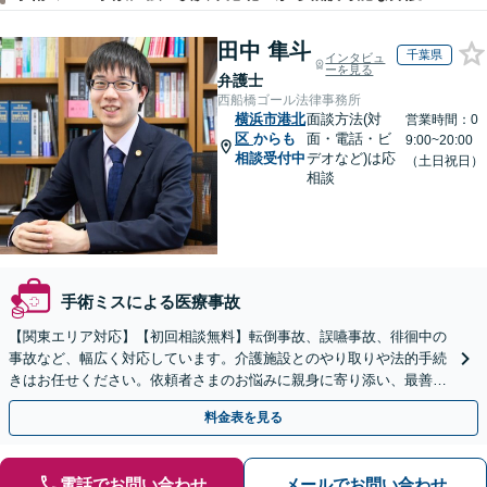
田中 隼斗
千葉県
インタビュ
ーを見る
弁護士
西船橋ゴール法律事務所
横浜市港北
面談方法(対
営業時間：0
区
からも
面・電話・ビ
9:00~20:00
相談受付中
デオなど)は応
（土日祝日）
相談
手術ミスによる医療事故
【関東エリア対応】【初回相談無料】転倒事故、誤嚥事故、徘徊中の
事故など、幅広く対応しています。介護施設とのやり取りや法的手続
きはお任せください。依頼者さまのお悩みに親身に寄り添い、最善の
結果が得られるように尽力いたします。
料金表を見る
電話でお問い合わせ
メールでお問い合わせ