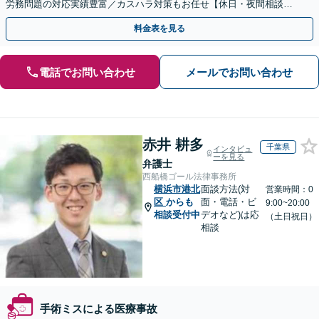
労務問題の対応実績豊富／カスハラ対策もお任せ【休日・夜間相談可
／忙しい方にも安心の柔軟なサポート体制】
料金表を見る
電話でお問い合わせ
メールでお問い合わせ
赤井 耕多
千葉県
インタビュ
ーを見る
弁護士
西船橋ゴール法律事務所
横浜市港北
面談方法(対
営業時間：0
区
からも
面・電話・ビ
9:00~20:00
相談受付中
デオなど)は応
（土日祝日）
相談
手術ミスによる医療事故