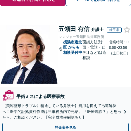
五領田 有信
弁護士
埼玉県
レンジャー五領田法律事務所
横浜市港北
面談方法(対
営業時間：0
区
からも
面・電話・ビ
0:00~23:59
相談受付中
デオなど)は応
（土日祝日）
相談
手術ミスによる医療事故
【美容整形トラブルに精通している弁護士】費用を抑えて迅速解決
へ！医学的証拠資料作成は当事務所内で完結。 「医療過誤？」と思っ
たら、ご相談ください。【完全成功報酬制あり】
料金表を見る