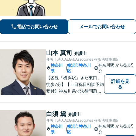
などに努めます。保険会社との交渉や
手続きはお任せ【借金・債務整理】手
続きはもちろん、再発防止策や今後の
生活のフォローも行います。
電話でお問い合わせ
メールでお問い合わせ
山本 真司
弁護士
弁護士法人ALG＆Associates 横浜法律事務所
神奈川駅
から徒歩5
神奈川
横浜市神奈川
|
県
区
分
【各線『横浜駅』きた東口、
詳細を見
徒歩7分】【土日祝日相談予約
る
受付】神奈川県で法律問題で
お困りの方、豊富な実績と専
門性を持つ弁護士が、ともに
解決を目指します。どうぞお
白須 黛
弁護士
気軽にご相談ください。
弁護士法人ALG＆Associates 横浜法律事務所
神奈川駅
から徒歩5
神奈川
横浜市神奈川
|
県
区
分