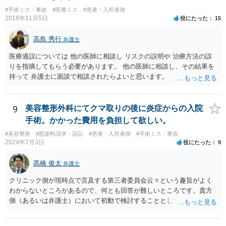
見ると、白内障の手術に失敗して片目の視力がほぼ失われたような事
#手術ミス・事故
#医療ミス
#患者・入所者側
案の場合、800万円程度の慰謝料が認められた事案もあります。 医療
2018年11月5日
役にたった
15
事故の場合、相手が保険を使った対応になることが多いため、交渉を
円滑に進めるためには早期に弁護士委任された方がよいのではないか
高島 秀行
弁護士
と思います。
医療過誤については 他の医師に相談し リスクの説明や 治療方法の誤
りを指摘してもらう必要があります。 他の医師に相談し、その結果を
持って 弁護士に面談で相談されたらよいと思います。
9
美容整形外科にてクマ取りの後に炎症からの入院
手術。かかった費用を負担して欲しい。
#美容整形
#慰謝料請求・訴訟
#患者・入所者側
#手術ミス・事故
2024年7月3日
役にたった
9
髙橋 俊太
弁護士
クリニック側が現時点で言及する第三者委員会云々という趣旨がよく
わからないところがあるので、何とも回答が難しいところです。貴方
側（あるいは弁護士）において初動で検討することとしては、クリニ
ックから診療記録の入手をすること、緊急入院先の診断内容の確認や
医師意見聴取などが考えられるかと思います。それらを踏まえてクリ