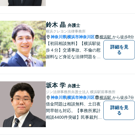
になるよう、最後まで諦めず
に闘います！借金問題/離婚・
男女問 題/相続/交通事故/刑事
事件など、ご相談ください
鈴木 晶
弁護士
【夜間・休日対応】
横浜クレヨン法律事務所
神奈川県
横浜市神奈川区
横浜駅
から徒歩8分
|
【初回相談無料】【横浜駅徒
詳細を見
歩４分】交通事故、不倫の慰
る
謝料など身近な法律問題を解
決してきました。医師等の専
門家とも連携し、ポイントを
押さえつつ最良の解決を目指
します。ぜひご相談くださ
坂本 学
弁護士
い。
ジン法律事務所弁護士法人 横浜駅前事務所
神奈川県
横浜市神奈川区
横浜駅
から徒歩7分
|
借金問題は相談無料、土日夜
詳細を見
間早朝も対応。【事務所累計
る
相談4400件突破】民事裁判／
家事調停・審判／債務整理／
法人破産／相続／不貞トラブ