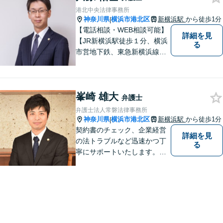
港北中央法律事務所
神奈川県
横浜市港北区
新横浜駅
から徒歩1分
|
【電話相談・WEB相談可能】
詳細を見
【JR新横浜駅徒歩１分、横浜
る
市営地下鉄、東急新横浜線新
横浜駅徒歩２分】【事故分野
に特化し、特に交通事故は通
算500件以上の解決実績あ
峯崎 雄大
り】
弁護士
弁護士法人常磐法律事務所
神奈川県
横浜市港北区
新横浜駅
から徒歩1分
|
契約書のチェック、企業経営
詳細を見
の法トラブルなど迅速かつ丁
る
寧にサポートいたします。ど
んな些細なお悩みでもまずは
ご相談ください！