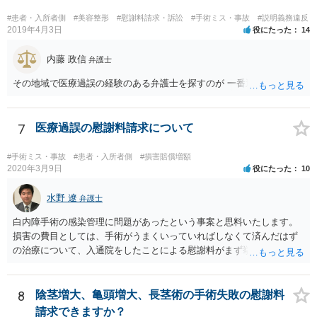
でしょうし、とりわけ今回の状況において弁護士かぎりの話にしてほ
しいという要望を受け容れる弁護士はほとんどいないと思います。 会
#患者・入所者側
#美容整形
#慰謝料請求・訴訟
#手術ミス・事故
#説明義務違反
社内の部署に相談した場合についても通常は会社内で情報共有が図ら
2019年4月3日
役にたった
14
れるでしょうから、結局のところ、関係資料等をまとめて一度弁護士
に相談した上で、事案の見通し等を示してもらい、訴訟するかどうか
内藤 政信
弁護士
を早急に決断された方が良いかと存じます。訴訟提起を選択される場
その地域で医療過誤の経験のある弁護士を探すのが 一番近道だね。
合は、通常、会社が隠蔽のため過去の記録を廃棄すること等を防ぐた
め、弁護士と相談の上、訴え提起前の証拠保全の要否等を検討するこ
とになります。 いずれにせよ、あなたの動きを悟られた場合、少なく
7
医療過誤の慰謝料請求について
とも一般論としては会社が隠蔽工作を行う可能性があるため、慎重な
対応が必要になってくるかと存じます。
#手術ミス・事故
#患者・入所者側
#損害賠償増額
2020年3月9日
役にたった
10
水野 遼
弁護士
白内障手術の感染管理に問題があったという事案と思料いたします。
損害の費目としては、手術がうまくいっていればしなくて済んだはず
の治療について、入通院をしたことによる慰謝料がまず挙げられ、こ
れは入通院の期間に応じて決まります。 また、視力低下などの後遺症
が残った場合には、後遺症についての慰謝料や、逸失利益なども請求
の対象になってきます。 あくまでケースバイケースなので、今回の事
8
陰茎増大、亀頭増大、長茎術の手術失敗の慰謝料
案に必ずしも当てはまるものとは言い切れませんが、過去の裁判例を
請求できますか？