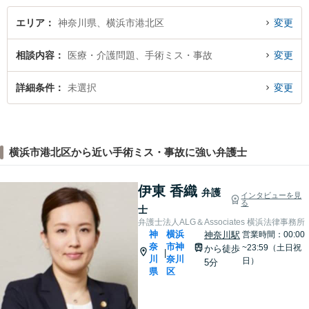
エリア
神奈川県、横浜市港北区
変更
相談内容
医療・介護問題、手術ミス・事故
変更
詳細条件
未選択
変更
横浜市港北区から近い手術ミス・事故に強い弁護士
伊東 香織
弁護
インタビューを見
る
士
弁護士法人ALG＆Associates 横浜法律事務所
神
横浜
神奈川駅
営業時間：00:00
奈
市神
~23:59（土日祝
から徒歩
|
川
奈川
日）
5分
県
区