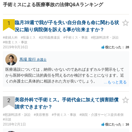
な経験があります。
手術ミスによる医療事故の法律Q&Aランキング
1
臨月39週で我が子を失い自分自身も命に関わる状
況に陥り病院側を訴える事が出来ますか？
#産婦人科
#投薬ミス
#説明義務違反
#手術ミス・事故
#慰謝料請求・訴訟
#検査ミス・事故
2019年9月16日
役にたった
28
馬場 龍行
弁護士
医療過誤については，納得いかないのであればまずカルテ開示をして
から医師や病院に法的責任を問えるのか検討することになります。近
くの弁護士に具体的に相談された方が良いでしょう。
2
美容外科で手術ミス。手術代金に加えて損害賠償
請求できますか？
#慰謝料請求・訴訟
#美容整形
#手術ミス・事故
#病院・介護サービス提供者側
#示談
2018年2月1日
役にたった
16