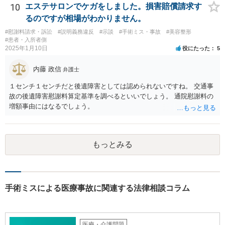
ニック側の過失を肯定できそうであれば、クリニックに対して具体的
10
エステサロンでケガをしました。損害賠償請求す
に損害賠償請求をしていくことになります。
るのですが相場がわかりません。
#慰謝料請求・訴訟
#説明義務違反
#示談
#手術ミス・事故
#美容整形
#患者・入所者側
2025年1月10日
役にたった
5
内藤 政信
弁護士
１センチ１センチだと後遺障害としては認められないですね。 交通事
故の後遺障害慰謝料算定基準を調べるといいでしょう。 通院慰謝料の
増額事由にはなるでしょう。
もっとみる
手術ミスによる医療事故に関連する法律相談コラム
医療・介護問題