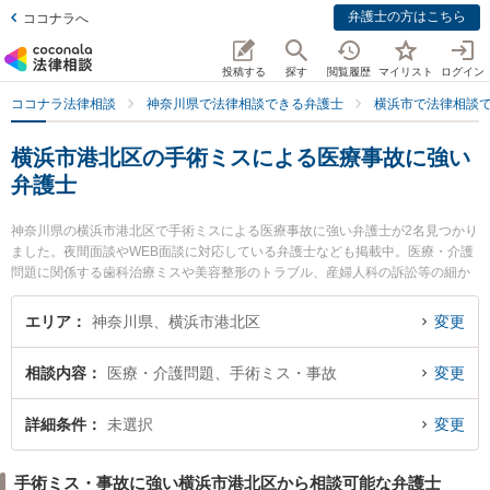
弁護士の方はこちら
ココナラへ
投稿する
探す
閲覧履歴
マイリスト
ログイン
ココナラ法律相談
神奈川県で法律相談できる弁護士
横浜市で法律相談
横浜市港北区の手術ミスによる医療事故に強い
弁護士
神奈川県の横浜市港北区で手術ミスによる医療事故に強い弁護士が2名見つかり
ました。夜間面談やWEB面談に対応している弁護士なども掲載中。医療・介護
問題に関係する歯科治療ミスや美容整形のトラブル、産婦人科の訴訟等の細か
な分野での絞り込み検索もでき便利です。特に港北中央法律事務所の川原 佑基
弁護士や弁護士法人常磐法律事務所の峯崎 雄大弁護士のプロフィール情報や弁
エリア
神奈川県、横浜市港北区
変更
護士費用、強みなどが注目されています。『横浜市港北区で土日や夜間に発生
した手術ミスによる医療事故のトラブルを今すぐに弁護士に相談したい』『手
相談内容
医療・介護問題、手術ミス・事故
変更
術ミスによる医療事故のトラブル解決の実績豊富な近くの弁護士を検索した
い』『初回相談無料で手術ミスによる医療事故を法律相談できる横浜市港北区
内の弁護士に相談予約したい』などでお困りの相談者さんにおすすめです。
詳細条件
未選択
変更
手術ミス・事故に強い横浜市港北区から相談可能な弁護士