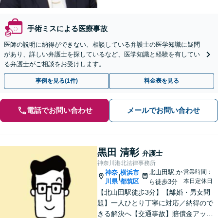
手術ミスによる医療事故
医師の説明に納得ができない、相談している弁護士の医学知識に疑問
があり、詳しい弁護士を探しているなど、医学知識と経験を有してい
る弁護士がご相談をお受けします。
事例を見る(1件)
料金表を見る
電話でお問い合わせ
メールでお問い合わせ
黒田 清彰
弁護士
神奈川港北法律事務所
北山田駅
か
営業時間：
神奈
横浜市
|
川県
都筑区
本日定休日
ら徒歩3分
【北山田駅徒歩3分】【離婚・男女問
題】一人ひとり丁寧に対応／納得ので
きる解決へ【交通事故】賠償金アップ