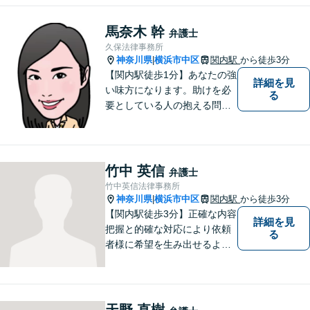
説明を心がけています。【法
テラス案件も対応】【事案に
馬奈木 幹
弁護士
より分割払いも対応】
久保法律事務所
神奈川県
横浜市中区
関内駅
から徒歩3分
|
【関内駅徒歩1分】あなたの強
詳細を見
い味方になります。助けを必
る
要としている人の抱える問題
を、 他人事ではなく自分の問
題として一つ一つ誠実に向き
合っていきたい、という思い
でいます。ぜひお気軽にご相
竹中 英信
弁護士
談ください。
竹中英信法律事務所
神奈川県
横浜市中区
関内駅
から徒歩3分
|
【関内駅徒歩3分】正確な内容
詳細を見
把握と的確な対応により依頼
る
者様に希望を生み出せるよう
に努めます。どんな悩み事で
も相談してください。
天野 直樹