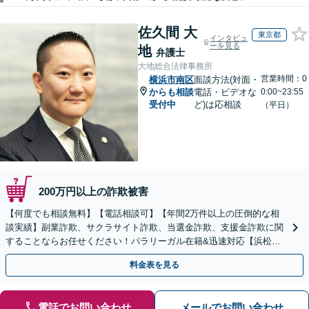
佐久間 大
東京都
インタビュ
ーを見る
地
弁護士
大地総合法律事務所
営業時間：0
横浜市南区
面談方法(対面・
からも相談
電話・ビデオな
0:00~23:55
受付中
ど)は応相談
（平日）
200万円以上の詐欺被害
【何度でも相談無料】【電話相談可】【年間2万件以上の圧倒的な相
談実績】副業詐欺、サクラサイト詐欺、当選金詐欺、支援金詐欺に関
することならお任せください！パラリーガル在籍&迅速対応【浜松町
駅1分】※結婚詐欺・ロマンス詐欺に関するご相談はお断り
料金表を見る
電話でお問い合わせ
メールでお問い合わせ