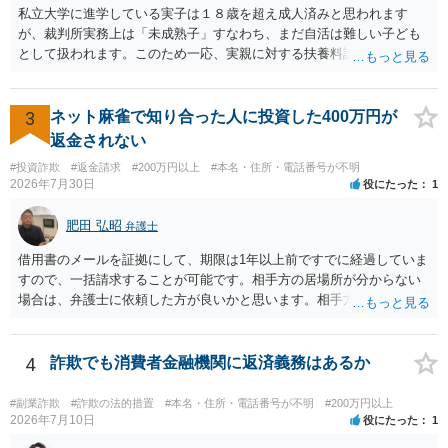
返金交渉で有利になる可能性がありますが、民事上の詐欺の立証以上
私立大学に進学している実子は１８歳を超え成人済みと思われます
に難しいところがあります。 こちらについては、一度、最寄りの警察
が、裁判所実務上は「未成熟子」すなわち、まだ自活は難しい子ども
署に被害相談をするようにしてください。 具体的な見通しに関して
として扱われます。このため一応、実親に対する扶養料請求として法
は、証拠を拝見する必要があるため、直接弁護士にご相談された方が
律的には成り立つ可能性があります。 ただし、実子と同居する元配偶
良いかと思います。
者宛に養育費を支払っており、当該養育費は実子の進学費用の趣旨も
一部含まれています。また、私立大学進学について貴殿が了解したわ
3
ネット麻雀で知り合った人に投資した400万円が
けではないという事情も存在します。 こうした場合には、支払を拒ん
返金されない
だとしても学費の請求が裁判所によって強制される可能性は低いとい
#投資詐欺
#返金請求
#200万円以上
#本名・住所・電話番号が不明
えます。 以上整理したとおり、貴殿の事情を説明し支払えないと実子
2026年7月30日
役にたった
1
に伝えるのが良い対処法と思います。
肥田 弘昭
弁護士
借用書のメールを証拠にして、期限は1年以上前ですでに経過していま
すので、一括請求することが可能です。相手方の居場所が分からない
場合は、弁護士に依頼した方が良いかと思います。相手方の居場所が
分かるのであれば、個人でもできるかと思います。ご参考にしてくだ
さい。
4
詐欺でも消費者金融機関に返済義務はあるか
#副業詐欺
#詐欺の法的措置
#本名・住所・電話番号が不明
#200万円以上
2026年7月10日
役にたった
1