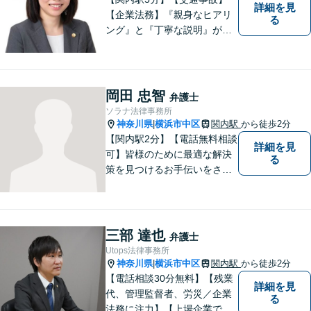
詳細を見
【企業法務】『親身なヒアリ
る
ング』と『丁寧な説明』がモ
ットーです。アフターケアと
予防策を含めた「トータルサ
ポート」をお届けします！依
頼者様が安心して将来を過ご
岡田 忠智
弁護士
せるようになるための支援を
ソラナ法律事務所
いたします。
神奈川県
横浜市中区
関内駅
から徒歩2分
|
【関内駅2分】【電話無料相談
詳細を見
可】皆様のために最適な解決
る
策を見つけるお手伝いをさせ
ていただきます。様々な問題
や困難を抱える皆様のお手伝
いをし、温かみ溢れる法的サ
ポートを提供します。どうぞ
三部 達也
弁護士
お気軽にご相談ください。
Utops法律事務所
神奈川県
横浜市中区
関内駅
から徒歩2分
|
【電話相談30分無料】【残業
詳細を見
代、管理監督者、労災／企業
る
法務に注力】【上場企業で社