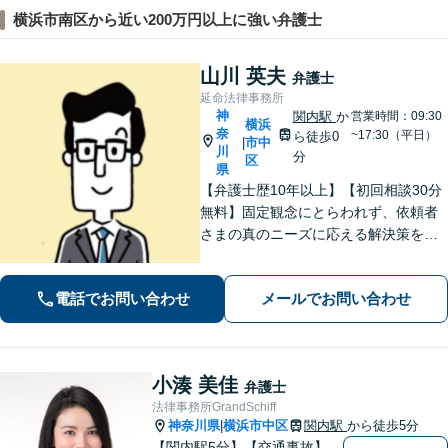
横浜市南区から近い200万円以上に強い弁護士
山川 英夫
弁護士
延命法律事務所
神
関内駅
か
営業時間：09:30
横浜
奈
~17:30（平日）
ら徒歩0
市中
|
川
分
区
県
【弁護士歴10年以上】【初回相談30分
無料】固定観念にとらわれず、依頼者
さまの真のニーズに応える解決策を導
きます！不動産会社の顧問経験や、他
士業との連携で不動産トラブルや相続
電話でお問い合わせ
メールでお問い合わせ
問題にワンストップの対応も可能【WE
B面談対応】【関内駅3分】
小湊 美佳
弁護士
法律事務所GrandSchiff
神奈川県
横浜市中区
関内駅
から徒歩5分
|
【関内駅5分】【交通事故】