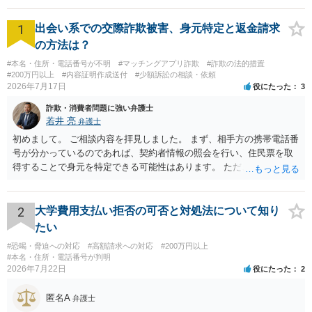
1
出会い系での交際詐欺被害、身元特定と返金請求
の方法は？
#本名・住所・電話番号が不明
#マッチングアプリ詐欺
#詐欺の法的措置
#200万円以上
#内容証明作成送付
#少額訴訟の相談・依頼
2026年7月17日
役にたった
3
詐欺・消費者問題に強い弁護士
若井 亮
弁護士
初めまして。 ご相談内容を拝見しました。 まず、相手方の携帯電話番
号が分かっているのであれば、契約者情報の照会を行い、住民票を取
得することで身元を特定できる可能性はあります。 ただ、他人名義の
携帯電話であるなどした場合には特定に結びつけることは難しいとこ
ろです。 LINEについても、詐欺の事案であれば照会できる可能性はあ
りますが、携帯電話の番号を経由する方法より難しくなります。 身元
2
大学費用支払い拒否の可否と対処法について知り
を特定した後は、返金の理屈があるかどうかを確認していきます。 基
たい
本的に贈与に該当する場合には返金請求ができません。 詐欺を含め、
#恐喝・脅迫への対応
#高額請求への対応
#200万円以上
当方に返金の理屈があるかどうかを確認していきます。 さらに、渡し
#本名・住所・電話番号が判明
た金額について、裏付けがあるかどうかも精査します。 上記を経て、
2026年7月22日
役にたった
2
身元の特定、返金の理屈があると判断できるのであれば、まずは交渉
からスタートすることになるでしょう。 ご理解のとおり、詐欺である
匿名A
弁護士
ことの立証は簡単ではありません。 刑事事件化が出来るのであれば、