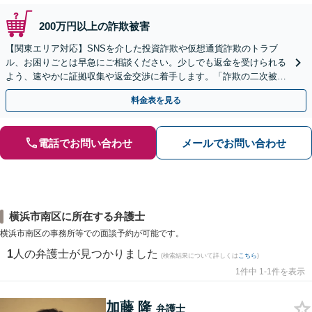
200万円以上の詐欺被害
【関東エリア対応】SNSを介した投資詐欺や仮想通貨詐欺のトラブ
ル、お困りごとは早急にご相談ください。少しでも返金を受けられる
よう、速やかに証拠収集や返金交渉に着手します。「詐欺の二次被
害」のご相談も対応します【初回相談無料】【Web相談可】
料金表を見る
電話でお問い合わせ
メールでお問い合わせ
横浜市南区に所在する弁護士
横浜市南区の事務所等での面談予約が可能です。
1
人の弁護士が見つかりました
(検索結果について詳しくは
こちら
)
1件中 1-1件を表示
加藤 隆
弁護士