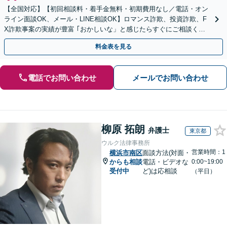
【全国対応】【初回相談料・着手金無料・初期費用なし／電話・オン
ライン面談OK、メール・LINE相談OK】ロマンス詐欺、投資詐欺、F
X詐欺事案の実績が豊富 ｢おかしいな」と感じたらすぐにご相談くだ
さい。
料金表を見る
電話でお問い合わせ
メールでお問い合わせ
柳原 拓朗
弁護士
東京都
ウルク法律事務所
営業時間：1
横浜市南区
面談方法(対面・
からも相談
電話・ビデオな
0:00~19:00
受付中
ど)は応相談
（平日）