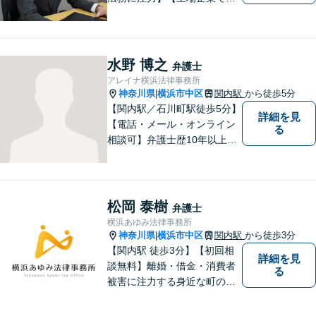
内弁護士を経験】経済産業省
へ出向していた弁護士を含む3
名の協力体制で多角的にサポ
ート！メーカー・建築・教育
水野 博之
弁護士
など幅広い業種への対応実績
アレイナ横浜法律事務所
あり！
神奈川県
横浜市中区
関内駅
から徒歩5分
|
【関内駅／石川町駅徒歩5分】
詳細を見
【電話・メール・オンライン
る
相談可】弁護士歴10年以上！
離婚分野に精通する弁護士。
神奈川県密着の事務所で、地
域の方のお困りごとを解決し
てまいります。まずはお気軽
松岡 泰樹
弁護士
にご相談を！【法テラス対応
横浜あゆみ法律事務所
可】
神奈川県
横浜市中区
関内駅
から徒歩3分
|
【関内駅 徒歩3分】【初回相
詳細を見
談無料】離婚・借金・消費者
る
被害に注力する身近な町の弁
護士！難しい用語はなるべく
使わず、わかりやすく丁寧な