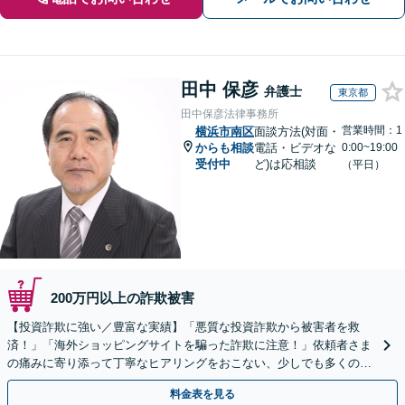
田中 保彦
弁護士
東京都
田中保彦法律事務所
営業時間：1
横浜市南区
面談方法(対面・
からも相談
電話・ビデオな
0:00~19:00
受付中
ど)は応相談
（平日）
200万円以上の詐欺被害
【投資詐欺に強い／豊富な実績】「悪質な投資詐欺から被害者を救
済！」「海外ショッピングサイトを騙った詐欺に注意！」依頼者さま
の痛みに寄り添って丁寧なヒアリングをおこない、少しでも多くの返
金が得られるよう尽力します！
料金表を見る