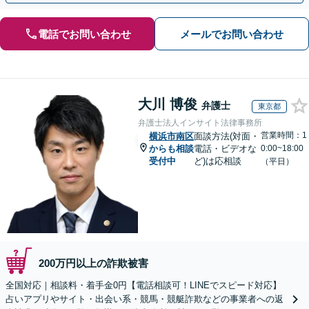
電話でお問い合わせ
メールでお問い合わせ
大川 博俊
弁護士
東京都
弁護士法人インサイト法律事務所
営業時間：1
横浜市南区
面談方法(対面・
からも相談
電話・ビデオな
0:00~18:00
受付中
ど)は応相談
（平日）
200万円以上の詐欺被害
全国対応｜相談料・着手金0円【電話相談可！LINEでスピード対応】
占いアプリやサイト・出会い系・競馬・競艇詐欺などの事業者への返