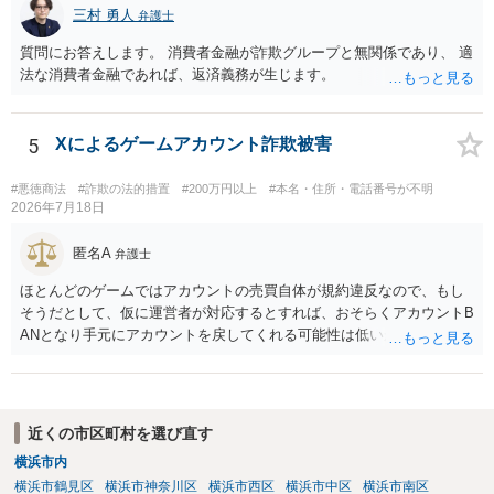
三村 勇人
弁護士
質問にお答えします。 消費者金融が詐欺グループと無関係であり、 適
法な消費者金融であれば、返済義務が生じます。
5
Xによるゲームアカウント詐欺被害
#悪徳商法
#詐欺の法的措置
#200万円以上
#本名・住所・電話番号が不明
2026年7月18日
匿名A
弁護士
ほとんどのゲームではアカウントの売買自体が規約違反なので、もし
そうだとして、仮に運営者が対応するとすれば、おそらくアカウントB
ANとなり手元にアカウントを戻してくれる可能性は低いかもしれませ
ん。さらにいえば、最悪の場合、貴殿も運営者から出禁処分（登録拒
絶）を食らう可能性があります。RMTが許されているゲーム（海外の
運営会社にはそのようなスタンスの事業者もいます）であれば結論は
変わるかもしれませんが…
近くの市区町村を選び直す
横浜市内
横浜市鶴見区
横浜市神奈川区
横浜市西区
横浜市中区
横浜市南区