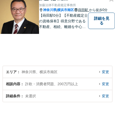
加藤法律不動産鑑定事務所
神奈川県
横浜市南区
蒔田駅
から徒歩0分
|
【蒔田駅0分】【不動産鑑定士
詳細を見
の資格保有】得意分野である
る
不動産、相続、離婚を中心に
様々な分野の業務を行なって
おります。 今まで培ってきた
経験も活かして、依頼者に寄
り添った弁護活動を目指しま
す。 お困りの方はぜひご相談
ください。
エリア
神奈川県、横浜市南区
変更
相談内容
詐欺・消費者問題、200万円以上
変更
詳細条件
未選択
変更