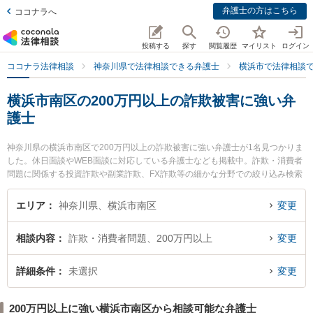
弁護士の方はこちら
ココナラへ
投稿する
探す
閲覧履歴
マイリスト
ログイン
ココナラ法律相談
神奈川県で法律相談できる弁護士
横浜市で法律相談
横浜市南区の200万円以上の詐欺被害に強い弁
護士
神奈川県の横浜市南区で200万円以上の詐欺被害に強い弁護士が1名見つかりま
した。休日面談やWEB面談に対応している弁護士なども掲載中。詐欺・消費者
問題に関係する投資詐欺や副業詐欺、FX詐欺等の細かな分野での絞り込み検索
もでき便利です。特に加藤法律不動産鑑定事務所の加藤 隆弁護士のプロフィー
ル情報や弁護士費用、強みなどが注目されています。『横浜市南区で土日や夜
エリア
神奈川県、横浜市南区
変更
間に発生した200万円以上の詐欺被害のトラブルを今すぐに弁護士に相談した
い』『200万円以上の詐欺被害のトラブル解決の実績豊富な近くの弁護士を検
相談内容
詐欺・消費者問題、200万円以上
変更
索したい』『初回相談無料で200万円以上の詐欺被害を法律相談できる横浜市
南区内の弁護士に相談予約したい』などでお困りの相談者さんにおすすめで
す。
詳細条件
未選択
変更
200万円以上に強い横浜市南区から相談可能な弁護士