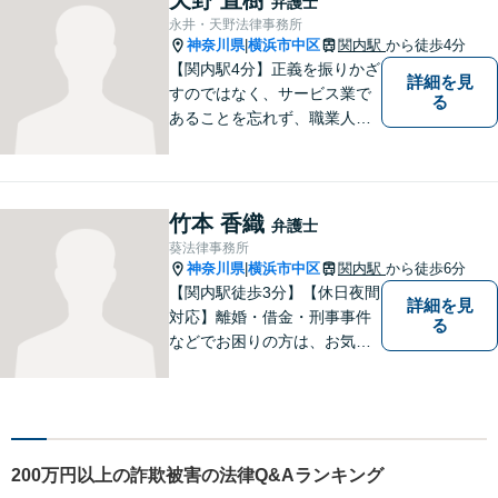
弁護士
永井・天野法律事務所
神奈川県
横浜市中区
関内駅
から徒歩4分
|
【関内駅4分】正義を振りかざ
詳細を見
すのではなく、サービス業で
る
あることを忘れず、職業人と
してのプロ意識を持つこと、
依頼者の納得・満足を得るこ
と、を大切にしています。弁
護士に相談するようなことか
竹本 香織
弁護士
わからないという方も、お気
葵法律事務所
軽にご相談ください。
神奈川県
横浜市中区
関内駅
から徒歩6分
|
【関内駅徒歩3分】【休日夜間
詳細を見
対応】離婚・借金・刑事事件
る
などでお困りの方は、お気軽
にご相談ください。将来を見
据えた解決方法をご提案いた
します。
200万円以上の詐欺被害の法律Q&Aランキング