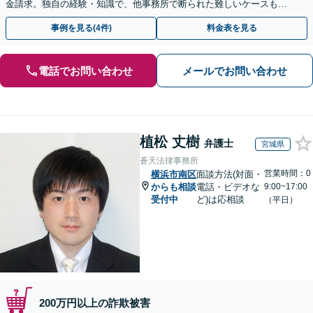
金請求。独自の経験・知識で、他事務所で断られた難しいケースも解
決に導いた実績あり。まずはお気軽にご相談ください
事例を見る(4件)
料金表を見る
電話でお問い合わせ
メールでお問い合わせ
植松 丈樹
弁護士
宮城県
蒼天法律事務所
営業時間：0
横浜市南区
面談方法(対面・
からも相談
電話・ビデオな
9:00~17:00
受付中
ど)は応相談
（平日）
200万円以上の詐欺被害