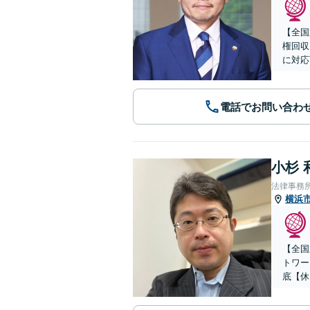
【全国
権回収
に対応
電話でお問い合わ
小杉 
法律事務
横浜
【全国
トワー
底【休