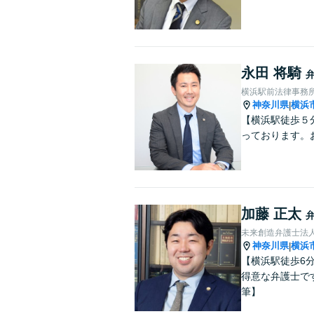
永田 将騎
横浜駅前法律事務
神奈川県
横浜
|
【横浜駅徒歩５
っております。
加藤 正太
未来創造弁護士法人
神奈川県
横浜
|
【横浜駅徒歩6
得意な弁護士で
筆】