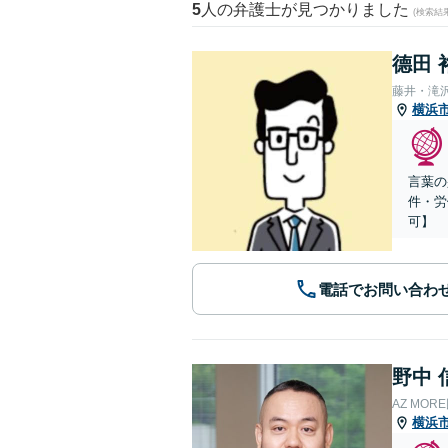
5
人の弁護士が見つかりました
(検索結
德田 
藤井・滝
横浜
言葉の
件・労
可】
電話でお問い合わ
野中 
AZ MO
横浜