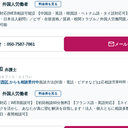
外国人労働者
料金表を見る
対応(WEB相談可能)】【中国語・英語・韓国語・ベトナム語・タイ語対応可
・日本法人顧問）／ビザ・在留資格／貿易・税関トラブル／外国人労働問題
可能
せ
メール
和
弁護士
所オフィス・エトワレ
市西区
からも相談受付中
面談方法(対面・電話・ビデオなど)は応相談
営業時間：0
外国人労働者
料金表を見る
対応｜WEB面談可】【初回相談60分無料】【フランス語・英語対応】【ス
クを活かし、あなたが真に望む解決を目指します！法人・個人ともに相談多
日・夜間相談可】