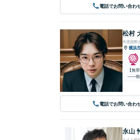
電話でお問い合わ
松村 
舟渡国際
横浜
【無罪
——他
電話でお問い合わ
永山 
エイト総