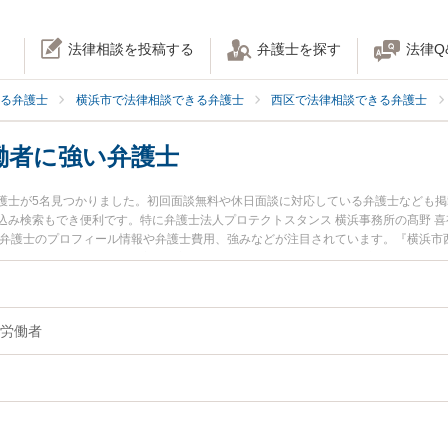
法律相談を投稿する
弁護士を探す
法律Q
る弁護士
横浜市で法律相談できる弁護士
西区で法律相談できる弁護士
働者に強い弁護士
護士が5名見つかりました。初回面談無料や休日面談に対応している弁護士なども
込み検索もでき便利です。特に弁護士法人プロテクトスタンス 横浜事務所の髙野 喜
大弁護士のプロフィール情報や弁護士費用、強みなどが注目されています。『横浜市
人労働者のトラブル解決の実績豊富な近くの弁護士を検索したい』『初回相談無料
者さんにおすすめです。
労働者