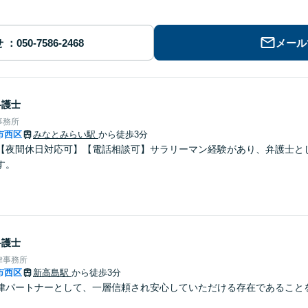
せ
メール
弁護士
事務所
市西区
みなとみらい駅
から徒歩3分
【夜間休日対応可】【電話相談可】サラリーマン経験があり、弁護士と
す。
弁護士
律事務所
市西区
新高島駅
から徒歩3分
律パートナーとして、一層信頼され安心していただける存在であること