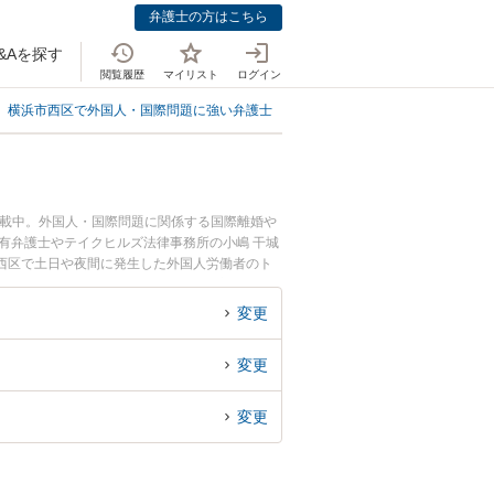
弁護士の方はこちら
&Aを探す
閲覧履歴
マイリスト
ログイン
横浜市西区で外国人・国際問題に強い弁護士
横浜市西区で外国人労働者に強
掲載中。外国人・国際問題に関係する国際離婚や
有弁護士やテイクヒルズ法律事務所の小嶋 干城
西区で土日や夜間に発生した外国人労働者のト
で外国人労働者を法律相談できる横浜市西区内の
変更
変更
変更