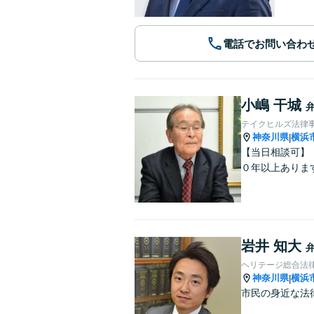
電話でお問い合わ
小嶋 干城
テイクヒルズ法律
神奈川県
横浜
|
【当日相談可】
０年以上ありま
岩井 知大
ヘリテージ総合法
神奈川県
横浜
|
市民の身近な法