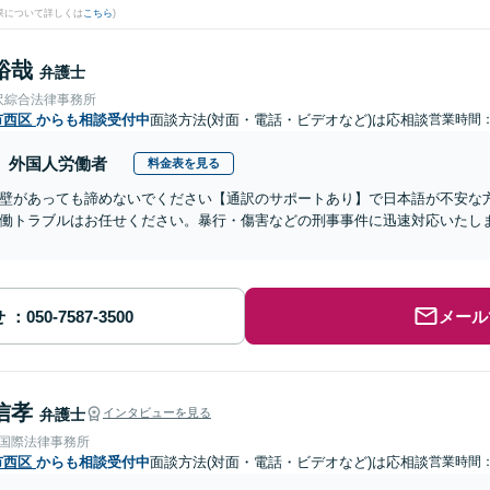
果について詳しくは
こちら
)
裕哉
弁護士
沢綜合法律事務所
市西区
からも相談受付中
面談方法(対面・電話・ビデオなど)は応相談
営業時間：0
外国人労働者
料金表を見る
壁があっても諦めないでください【通訳のサポートあり】で日本語が不安な
働トラブルはお任せください。暴行・傷害などの刑事事件に迅速対応いたし
せ
メール
信孝
弁護士
インタビューを見る
RE国際法律事務所
市西区
からも相談受付中
面談方法(対面・電話・ビデオなど)は応相談
営業時間：0