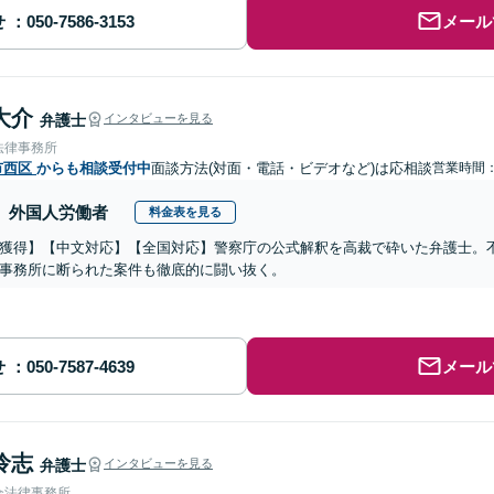
せ
メール
大介
弁護士
インタビューを見る
法律事務所
市西区
からも相談受付中
面談方法(対面・電話・ビデオなど)は応相談
営業時間：0
外国人労働者
料金表を見る
獲得】【中文対応】【全国対応】警察庁の公式解釈を高裁で砕いた弁護士。
事務所に断られた案件も徹底的に闘い抜く。
せ
メール
怜志
弁護士
インタビューを見る
合法律事務所