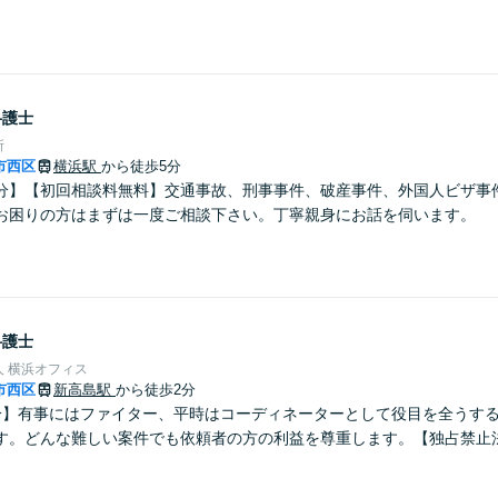
弁護士
所
市西区
横浜駅
から徒歩5分
分】【初回相談料無料】交通事故、刑事事件、破産事件、外国人ビザ事
お困りの方はまずは一度ご相談下さい。丁寧親身にお話を伺います。
弁護士
 横浜オフィス
市西区
新高島駅
から徒歩2分
分】有事にはファイター、平時はコーディネーターとして役目を全うす
す。どんな難しい案件でも依頼者の方の利益を尊重します。【独占禁止