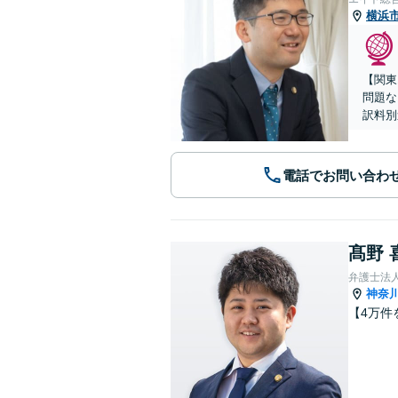
横浜
【関東
問題な
訳料別
電話でお問い合わ
髙野 
弁護士法
神奈
【4万件