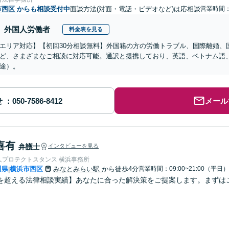
市西区
からも相談受付中
面談方法(対面・電話・ビデオなど)は応相談
営業時間：1
外国人労働者
料金表を見る
エリア対応】【初回30分相談無料】外国籍の方の労働トラブル、国際離婚、
ど、さまざまなご相談に対応可能。通訳と提携しており、英語、ベトナム語
途）。
せ
メール
喜有
弁護士
インタビューを見る
人プロテクトスタンス 横浜事務所
川県
横浜市西区
みなとみらい駅
から徒歩4分
営業時間：09:00~21:00（平日）
|
を超える法律相談実績】あなたに合った解決策をご提案します。まずは