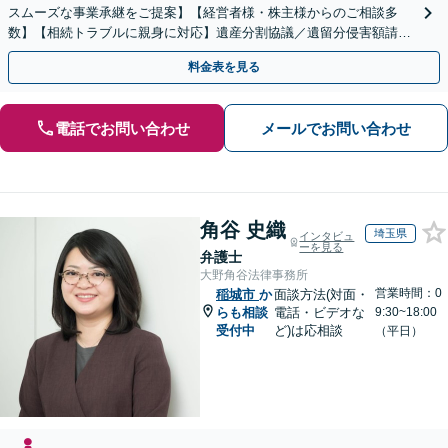
スムーズな事業承継をご提案】【経営者様・株主様からのご相談多
数】【相続トラブルに親身に対応】遺産分割協議／遺留分侵害額請求
／遺言書作成も丁寧に対応【40分相談無料】【渋谷駅3分】
料金表を見る
電話でお問い合わせ
メールでお問い合わせ
角谷 史織
埼玉県
インタビュ
ーを見る
弁護士
大野角谷法律事務所
営業時間：0
稲城市
か
面談方法(対面・
らも相談
電話・ビデオな
9:30~18:00
受付中
ど)は応相談
（平日）