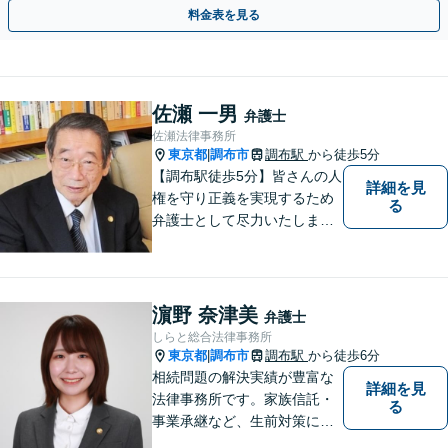
心・スピード解決！【府中駅3分】
料金表を見る
佐瀬 一男
弁護士
佐瀬法律事務所
東京都
調布市
調布駅
から徒歩5分
|
【調布駅徒歩5分】皆さんの人
詳細を見
権を守り正義を実現するため
る
弁護士として尽力いたしま
す。離婚、相続、交通事故な
どお気軽にご相談ください。
濵野 奈津美
弁護士
しらと総合法律事務所
東京都
調布市
調布駅
から徒歩6分
|
相続問題の解決実績が豊富な
詳細を見
法律事務所です。家族信託・
る
事業承継など、生前対策にも
幅広く対応しています。【オ