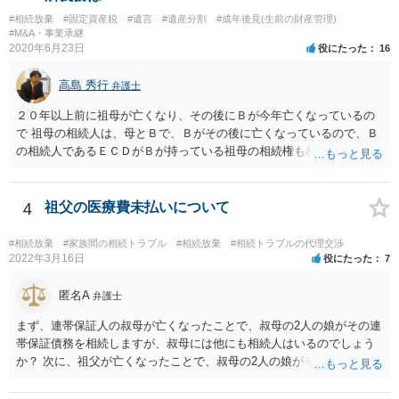
#相続放棄
#固定資産税
#遺言
#遺産分割
#成年後見(生前の財産管理)
#M&A・事業承継
2020年6月23日
役にたった
16
高島 秀行
弁護士
２０年以上前に祖母が亡くなり、その後にＢが今年亡くなっているの
で 祖母の相続人は、母とＢで、Ｂがその後に亡くなっているので、Ｂ
の相続人であるＥＣＤがＢが持っている祖母の相続権も相続すること
となります。 したがって、遺産分割協議するにも、相続放棄するにも
Ｅも行う必要があります。 Ｂの配偶者であるＥは常にＢの相続人とな
ります。
4
祖父の医療費未払いについて
#相続放棄
#家族間の相続トラブル
#相続放棄
#相続トラブルの代理交渉
2022年3月16日
役にたった
7
匿名A
弁護士
まず、連帯保証人の叔母が亡くなったことで、叔母の2人の娘がその連
帯保証債務を相続しますが、叔母には他にも相続人はいるのでしょう
か？ 次に、祖父が亡くなったことで、叔母の2人の娘がそれぞれ4分の
1を相続し、あなたの母が2分の1を相続します。