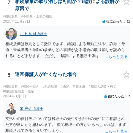
7
相続放棄の取り消しは可能か？錯誤による誤解が
原因で
#相続放棄
#不動産・土地の相続
2025年11月27日
役にたった
11
井上 祐司
弁護士
相続放棄は原則として撤回できず、錯誤による無効主張や、詐欺・脅
迫・未成年者の単独の放棄などの事情がある場合の取り消しが認めら
れるにとどまります。 ただし、錯誤による無効主張は、判例によれ
ば、民法95条の錯誤の無効主張と同様の要件を要求するものであり、
①放棄する動機が相続放棄申述書に記載されるなど、外部に表示され
ている、②その錯誤が相続放棄を取り消しうるほどの重大な影響をも
8
連帯保証人が亡くなった場合
たらしたこと、③相続放棄をした人が十分な調査を行っていたなど重
大な過失がなかったことを証明する必要があります。 なお、前提とし
#相続放棄
#相続手続き
#相続放棄
#M&A・事業承継
#相続人調査・確定
て、相続放棄の無効を単独で主張し認めてもらう法制度は現在、日本
#相続財産調査・鑑定
2024年3月6日
役にたった
7
にはありません。 そのため、個別具体的な権利主張・請求を行う中
で、相続放棄の無効を主張する、という流れになろうかと思います。
泉 亮介
結論として、重要な問題であるため一度は法律相談を実際に受けられ
弁護士
たほうが良いとは思います。 もっとも私見としては、 >相続放棄して
支払いの費目等については税理士の先生や会計士の先生にご相談され
も、その子（孫）が代わりに相続する というのは、真実と受け取って
た方が良いかと思われます。 顧問税理士の方がいらっしゃれば、まず
もやむを得ないほど多くの人に広く誤解されている知識、とはいえま
相談されてみると良いでしょう。
せん。 そのため、個人的見解としては上記③において（場合によって