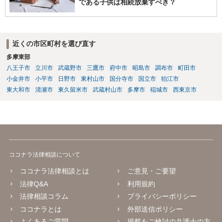
である子供は相続放棄すべき？
近くの市区町村を選び直す
多摩東部
八王子市
立川市
武蔵野市
三鷹市
府中市
昭島市
調布市
町田市
小金井市
小平市
日野市
東村山市
国分寺市
国立市
狛江市
東大和市
清瀬市
東久留米市
武蔵村山市
多摩市
稲城市
西東京市
ココナラ法律相談について
ココナラ法律相談とは
ご意見・ご要望
法律Q&A
利用規約
法律相談コラム
プライバシーポリシー
ココナラとは
外部送信ポリシー
よくあるご質問
掲載をご検討の弁護士の方