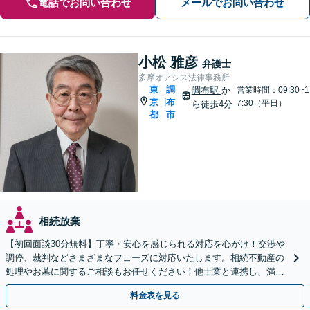
電話でお問い合わせ
メールでお問い合わせ
小松 雅彦
弁護士
多摩オアシス法律事務所
東
調
調布駅
か
営業時間：09:30~1
京
布
|
7:30（平日）
ら徒歩4分
都
市
相続放棄
【初回面談30分無料】丁寧・安心を感じられる対応を心がけ！交渉や
調停、裁判などさまざまなフェーズに対応いたします。相続不動産の
処理やお墓に関するご相談もお任せください！他士業と連携し、満足
度の高い相続の実現を目指します【弁護士歴40年以上】
料金表を見る