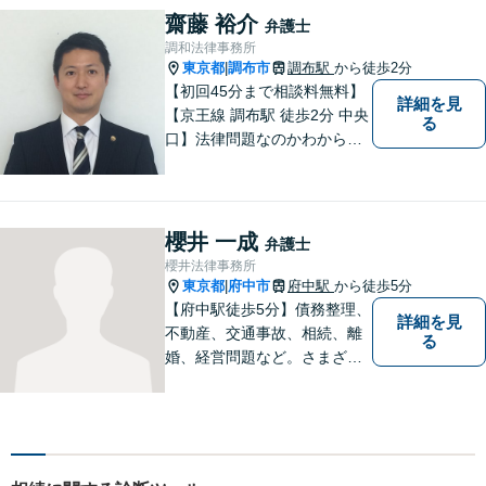
安」を「安心」に変えられる
齋藤 裕介
弁護士
よう尽力いたします。
調和法律事務所
東京都
調布市
調布駅
から徒歩2分
|
【初回45分まで相談料無料】
詳細を見
【京王線 調布駅 徒歩2分 中央
る
口】法律問題なのかわからな
いようなお悩みであっても、
ご相談いただければ具体的な
見通しをご案内することが可
能です。 おひとりで悩まず、
櫻井 一成
弁護士
まずはご相談ください。
櫻井法律事務所
東京都
府中市
府中駅
から徒歩5分
|
【府中駅徒歩5分】債務整理、
詳細を見
不動産、交通事故、相続、離
る
婚、経営問題など。さまざま
な法律トラブルに関するお悩
みに丁寧に対応いたします。
依頼者さまの状況を十分にヒ
アリングし、あらゆる観点か
ら解決策をご提案します。お