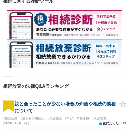
相続に関する診断ツール
気軽にご相談ください。
相続放棄の法律Q&Aランキング
1
親と会ったことが少ない場合の介護や相続の義務
について
#相続放棄
#債務者の相続人
#介護施設
#M&A・事業承継
#相続放棄
2020年12月14日
役にたった
42