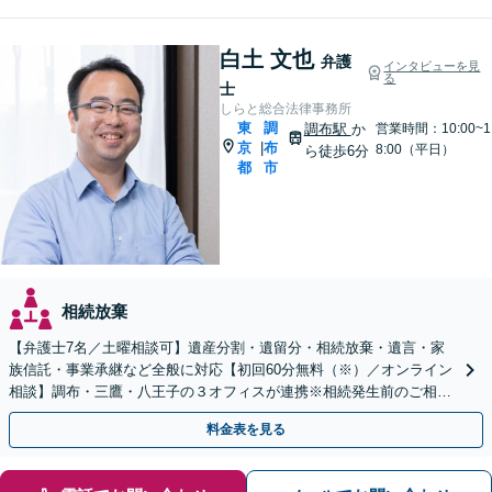
白土 文也
弁護
インタビューを見
る
士
しらと総合法律事務所
東
調
調布駅
か
営業時間：10:00~1
京
布
|
8:00（平日）
ら徒歩6分
都
市
相続放棄
【弁護士7名／土曜相談可】遺産分割・遺留分・相続放棄・遺言・家
族信託・事業承継など全般に対応【初回60分無料（※）／オンライン
相談】調布・三鷹・八王子の３オフィスが連携※相続発生前のご相談
など有料相談になるものもございます
料金表を見る