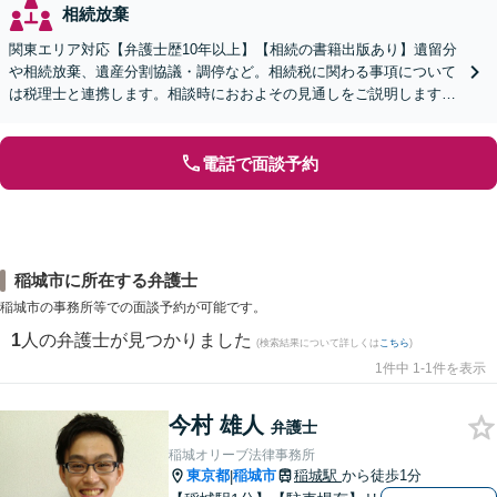
相続放棄
関東エリア対応【弁護士歴10年以上】【相続の書籍出版あり】遺留分
や相続放棄、遺産分割協議・調停など。相続税に関わる事項について
は税理士と連携します。相談時におおよその見通しをご説明します
【WEB面談可】
電話で面談予約
稲城市に所在する弁護士
稲城市の事務所等での面談予約が可能です。
1
人の弁護士が見つかりました
(検索結果について詳しくは
こちら
)
1件中 1-1件を表示
今村 雄人
弁護士
稲城オリーブ法律事務所
東京都
稲城市
稲城駅
から徒歩1分
|