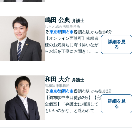
ンライン面談対応】
嶋田 公典
弁護士
しらと総合法律事務所
東京都
調布市
調布駅
から徒歩6分
|
【オンライン面談可】依頼者
詳細を見
様のお気持ちに寄り添いなが
る
らお話を丁寧にお聞きし、分
かりやすくご説明します。
和田 大介
弁護士
調和法律事務所
東京都
調布市
調布駅
から徒歩2分
|
【調布駅中央口徒歩2分】【完
詳細を見
全個室】「弁護士に相談して
る
もいいのかな」と迷われてい
る方は私にご相談ください。
ご依頼者様のお話を丁寧に聞
き、的確なアドバイスで「不