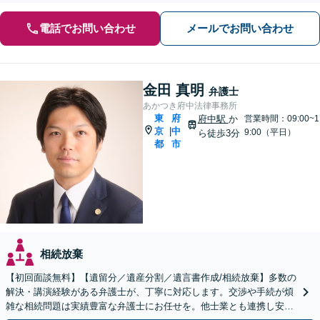
電話でお問い合わせ
メールでお問い合わせ
金田 真明
弁護士
あかつき府中法律事務所
東
府
府中駅
か
営業時間：09:00~1
京
中
|
9:00（平日）
ら徒歩3分
都
市
相続放棄
【初回面談無料】【遺留分／遺産分割／遺言書作成/相続放棄】多数の
解決・講演経験がある弁護士が、丁寧に対応します。交渉や手続が煩
雑な相続問題は実績豊富な弁護士にお任せを。他士業とも連携し安