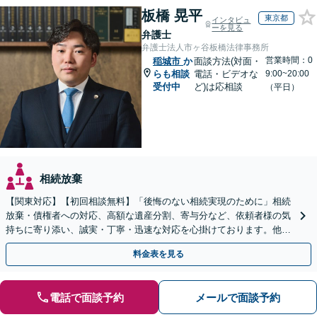
板橋 晃平
東京都
インタビュ
ーを見る
弁護士
弁護士法人市ヶ谷板橋法律事務所
営業時間：0
稲城市
か
面談方法(対面・
らも相談
電話・ビデオな
9:00~20:00
受付中
ど)は応相談
（平日）
相続放棄
【関東対応】【初回相談無料】「後悔のない相続実現のために」相続
放棄・債権者への対応、高額な遺産分割、寄与分など、依頼者様の気
持ちに寄り添い、誠実・丁寧・迅速な対応を心掛けております。他士
業とも連携し円滑な相続を目指します【夜間相談可】
料金表を見る
電話で面談予約
メールで面談予約