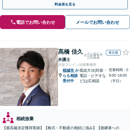
EB面談対応】
料金表を見る
電話でお問い合わせ
メールでお問い合わせ
髙橋 佳久
東京都
インタビュ
ーを見る
弁護士
渋谷ブレイン法律事務所
営業時間：0
稲城市
か
面談方法(対面・
らも相談
電話・ビデオな
9:00~18:00
受付中
ど)は応相談
（平日）
相続放棄
【最高裁決定獲得実績】【株式・不動産の相続に強み】【後継者への