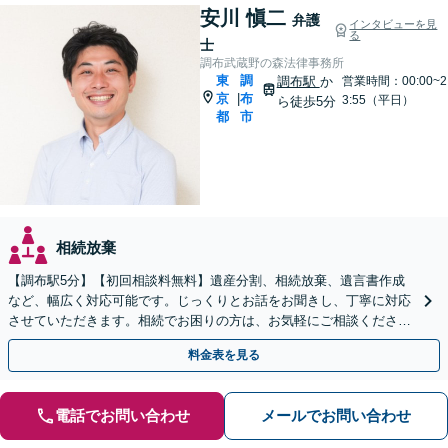
安川 愼二
弁護
インタビューを見
る
士
調布武蔵野の森法律事務所
東
調
調布駅
か
営業時間：00:00~2
京
布
|
3:55（平日）
ら徒歩5分
都
市
相続放棄
【調布駅5分】【初回相談料無料】遺産分割、相続放棄、遺言書作成
など、幅広く対応可能です。じっくりとお話をお聞きし、丁寧に対応
させていただきます。相続でお困りの方は、お気軽にご相談くださ
い。【電話相談可】
料金表を見る
電話でお問い合わせ
メールでお問い合わせ