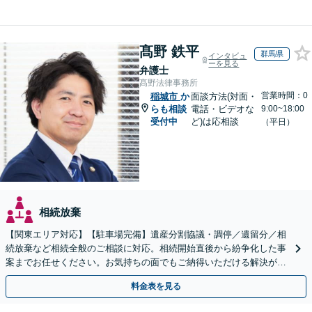
髙野 鉄平
群馬県
インタビュ
ーを見る
弁護士
髙野法律事務所
営業時間：0
稲城市
か
面談方法(対面・
らも相談
電話・ビデオな
9:00~18:00
受付中
ど)は応相談
（平日）
相続放棄
【関東エリア対応】【駐車場完備】遺産分割協議・調停／遺留分／相
続放棄など相続全般のご相談に対応。相続開始直後から紛争化した事
案までお任せください。お気持ちの面でもご納得いただける解決がで
きるよう粘り強く対応いたします【休日・夜間対応可】
料金表を見る