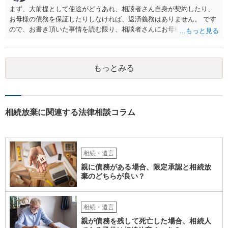
まず、大前提として使途がどうあれ、相談者さん自身が契約したり、
お母様の債務を保証したりしなければ、返済義務はありません。 です
ので、お書き頂いた事情を読む限り、相談者さんにお母様の現夫への
返済義務はありません。 対応としては、 ・督促状を放っておく（相手
も法律相談に行けば同趣旨のことを回答されるので、裁判まではしな
いと思います） ・借りたのは母なので、私は支払いませんと伝える あ
もっとみる
たりが良いと思います。
相続放棄に関連する法律相談コラム
相続・遺言
親に債務がある場合、限定承認と相続放
棄のどちらが良い？
相続・遺言
親が債務を残して死亡した場合、相続人