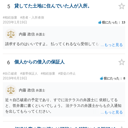
5
貸してた土地に住んでいた人が入所。
#相続放棄
#患者・入所者側
2020年1月19日
役にたった
13
内藤 政信
弁護士
請求するのはいいですよ。 払ってくれるなら受領してもいいですよ。
6
個人からの借入の保証人
#自己破産
#連帯保証人
#相続放棄
#督促の停止
2019年6月19日
役にたった
8
内藤 政信
弁護士
近々自己破産の予定であり、すでに法テラスの弁護士に 依頼してる
と、答弁書に書くといいでしょう。 法テラスの弁護士からも介入通知
を出してもらってください。