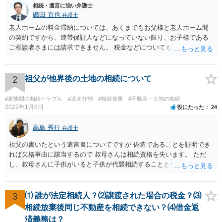
相続・遺言に強い弁護士
磯田 直也
弁護士
老人ホームの料金滞納については、あくまでもお父様と老人ホーム間
の契約ですから、連帯保証人などになっていない限り、お子様である
ご相談者さまには請求できません。 税金などについても滞納している
のはお父様ですから、お子様に請求が来ることはありません。 生活保
護受給の際に扶養できないかという連絡が役所から来ますが、できな
い旨回答すればそれまでです。 相続が開始した場合については先述の
2
祖父が他界後の土地の相続について
通りです。 民法上の扶養義務はご相談者さまがお考えのほど強いもの
ではありません。 あくまでも、余力の範囲で認められるものです。 親
#家族間の相続トラブル
#遺産分割
#相続放棄
#不動産・土地の相続
の介護は子供がみるという民法の条文はありません。 また、親に対す
2022年1月6日
役にたった
24
る扶養義務は配偶者や子に対する扶養義務に比べて弱いものです。 生
まれてすぐ両親が離婚し、その後会っていなかったという事情も、扶
高島 秀行
弁護士
養義務の順位を下げる一つの理由になります。
祖父の書いたという遺言書についてですが 偽造であることを証明でき
れば欠格事由に該当するので 叔母さんは相続資格を失います。 ただ
し、叔母さんに子供がいると子供が代襲相続することとなります。 い
ずれにせよ、弁護士に面談で相談された方が良いと思います。
3
⑴ 誰が法定相続人？⑵譲渡された場合の税金？⑶
相続放棄後同じ不動産を相続できない？⑷借金返
済義務は？