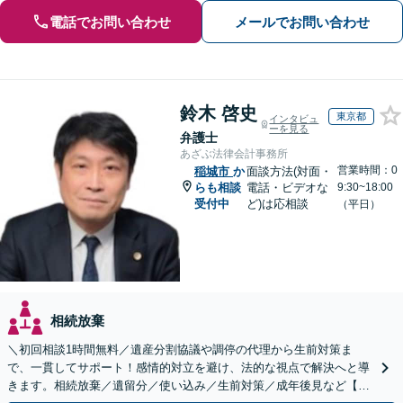
電話でお問い合わせ
メールでお問い合わせ
鈴木 啓史
東京都
インタビュ
ーを見る
弁護士
あざぶ法律会計事務所
営業時間：0
稲城市
か
面談方法(対面・
らも相談
電話・ビデオな
9:30~18:00
受付中
ど)は応相談
（平日）
相続放棄
＼初回相談1時間無料／遺産分割協議や調停の代理から生前対策ま
で、一貫してサポート！感情的対立を避け、法的な視点で解決へと導
きます。相続放棄／遺留分／使い込み／生前対策／成年後見など【W