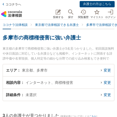
弁護士の方はこちら
ココナラへ
投稿する
探す
閲覧履歴
マイリスト
ログイン
ココナラ法律相談
東京都で法律相談できる弁護士
多摩市で法律相談で
多摩市の商標権侵害に強い弁護士
東京都の多摩市で商標権侵害に強い弁護士が3名見つかりました。初回面談無料
や休日面談に対応している弁護士なども掲載中。インターネットに関係する誹
謗中傷や名誉毀損、個人特定等の細かな分野での絞り込み検索もでき便利で
す。特に古林法律事務所の古林 弘行弁護士や弁護士法人本間総合法律事務所 多
摩センターオフィスの本間 悟弁護士、村田・西山法律事務所の村田 望弁護士の
エリア
東京都、多摩市
変更
プロフィール情報や弁護士費用、強みなどが注目されています。『多摩市で土
日や夜間に発生した商標権侵害のトラブルを今すぐに弁護士に相談したい』
相談内容
インターネット、商標権侵害
変更
『商標権侵害のトラブル解決の実績豊富な近くの弁護士を検索したい』『初回
相談無料で商標権侵害を法律相談できる多摩市内の弁護士に相談予約したい』
などでお困りの相談者さんにおすすめです。
詳細条件
未選択
変更
3
人の弁護士が見つかりました
(検索結果について詳しくは
こちら
)