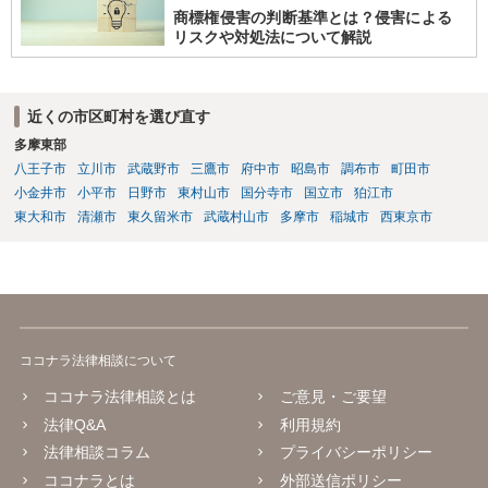
商標権侵害の判断基準とは？侵害による
リスクや対処法について解説
近くの市区町村を選び直す
多摩東部
八王子市
立川市
武蔵野市
三鷹市
府中市
昭島市
調布市
町田市
小金井市
小平市
日野市
東村山市
国分寺市
国立市
狛江市
東大和市
清瀬市
東久留米市
武蔵村山市
多摩市
稲城市
西東京市
ココナラ法律相談について
ココナラ法律相談とは
ご意見・ご要望
法律Q&A
利用規約
法律相談コラム
プライバシーポリシー
ココナラとは
外部送信ポリシー