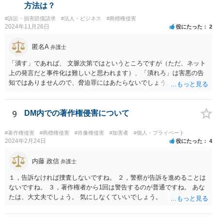
です。 また、広告収益の有無は、侵害判断に一定の影響を与える可能
方法は？
性がありますが、決定的要因ではありません。 パブリシティ権侵害の
#訴訟・損害賠償請求
#法人・ビジネス
#商標権侵害
成否は、主に「専ら顧客吸引力の利用を目的とするか」という点で判
2024年11月26日
役にたった
2
断されます。広告収益があることは「商業的目的」を強く示す要素で
すが、それだけで直ちに侵害となるわけではありません。完全無償・
匿名A
弁護士
非営利であれば「表現の自由」「創作物」としての側面が強く評価さ
れる可能性があります。一方、広告収益がある場合は「商業利用」と
「潰す」であれば、 文脈次第ではというところですが（ただ、ネット
しての色彩が強まり、リスクが高まる可能性があります。 公開前に変
上の発言だと事件化は難しいと思われます）、「潰れろ」は害悪の告
更・確認しておく事項については、公開の場でアドバイスするにも限
知ではありませんので、脅迫罪にはあたらないでしょう。 もっとも、
界があるかと思うので、資料等を持参の上、弁護士に相談されること
「潰れろ」という発言については、脅迫罪ではないにしても、 権利侵
も一つかと存じます。
害として法的措置をとれる可能性はあります。
9
DM内での著作権侵害について
#著作権侵害
#商標権侵害
#肖像権侵害
#加害者
#個人・プライベート
2024年2月24日
役にたった
4
内藤 政信
弁護士
１，告訴なければ捜査しないですね。 ２，警察が告訴を進めることは
ないですね。 ３，著作権者から1回は警告するのが普通ですね。 あな
たは、大丈夫でしょう。 気にしなくていいでしょう。