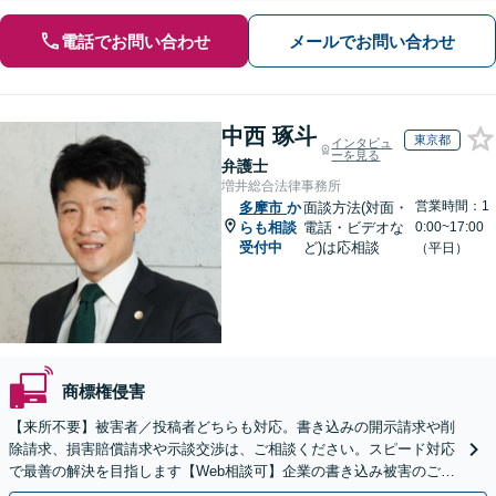
電話でお問い合わせ
メールでお問い合わせ
中西 琢斗
東京都
インタビュ
ーを見る
弁護士
増井総合法律事務所
営業時間：1
多摩市
か
面談方法(対面・
らも相談
電話・ビデオな
0:00~17:00
受付中
ど)は応相談
（平日）
商標権侵害
【来所不要】被害者／投稿者どちらも対応。書き込みの開示請求や削
除請求、損害賠償請求や示談交渉は、ご相談ください。スピード対応
で最善の解決を目指します【Web相談可】企業の書き込み被害のご相
談にも対応