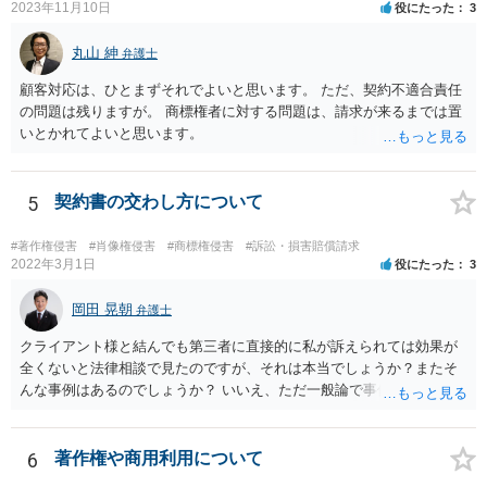
2023年11月10日
役にたった
3
丸山 紳
弁護士
顧客対応は、ひとまずそれでよいと思います。 ただ、契約不適合責任
の問題は残りますが。 商標権者に対する問題は、請求が来るまでは置
いとかれてよいと思います。
5
契約書の交わし方について
#著作権侵害
#肖像権侵害
#商標権侵害
#訴訟・損害賠償請求
2022年3月1日
役にたった
3
岡田 晃朝
弁護士
クライアント様と結んでも第三者に直接的に私が訴えられては効果が
全くないと法律相談で見たのですが、それは本当でしょうか？またそ
んな事例はあるのでしょうか？ いいえ、ただ一般論で事例は分かりま
せん。
6
著作権や商用利用について