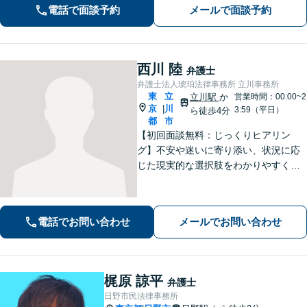
電話で面談予約
メールで面談予約
す。社会的に弱い立場にある方の味方
です。お早めにご相談ください。
西川 陸
弁護士
弁護士法人琥珀法律事務所 立川事務所
東
立
立川駅
か
営業時間：00:00~2
京
川
|
3:59（平日）
ら徒歩4分
都
市
【初回面談無料：じっくりヒアリン
グ】不安や迷いに寄り添い、状況に応
じた現実的な選択肢をわかりやすくご
提案します。納得して前に進めるよ
う、誠実にサポートいたします【全国
対応】【電話・オンライン面談可】
電話でお問い合わせ
メールでお問い合わせ
梶原 諒平
弁護士
日野市民法律事務所