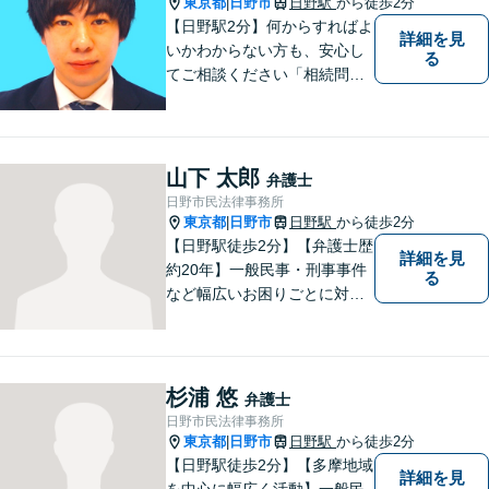
東京都
日野市
日野駅
から徒歩2分
|
【日野駅2分】何からすればよ
詳細を見
いかわからない方も、安心し
る
てご相談ください「相続問
題：不動産相続、株式の相
続、遺留分侵害額請求、遺言
書作成など」「インターネッ
ト：誹謗中傷の削除、発信者
山下 太郎
弁護士
情報開示請求、名誉毀損によ
日野市民法律事務所
る損害賠償、企業や飲食店の
東京都
日野市
日野駅
から徒歩2分
|
風評被害対策など」
【日野駅徒歩2分】【弁護士歴
詳細を見
約20年】一般民事・刑事事件
る
など幅広いお困りごとに対応
可能。建築紛争や原発事故な
どの複雑な問題にも積極的に
取り組んでおります。一つひ
とつの問題に真剣に向き合
杉浦 悠
弁護士
い、最善の解決を目指しま
日野市民法律事務所
す。
東京都
日野市
日野駅
から徒歩2分
|
【日野駅徒歩2分】【多摩地域
詳細を見
を中心に幅広く活動】一般民