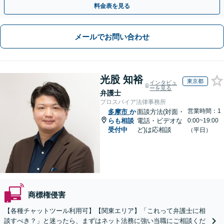
料金表を見る
メールでお問い合わせ
光股 知裕
東京都
インタビュ
ーを見る
弁護士
プロスパイア法律事務所
営業時間：1
多摩市
か
面談方法(対面・
らも相談
電話・ビデオな
0:00~19:00
受付中
ど)は応相談
（平日）
商標権侵害
【各種チャットツール利用可】【関東エリア】「これって弁護士に相
談すべき？」と迷ったら、まずはネット法務に強い当職にご相談くだ