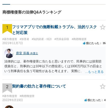
商標権侵害の法律Q&Aランキング
1
フリマアプリでの無断転載トラブル、法的リスク
と対応策
#著作権侵害
#加害者
#知的財産・特許
#売掛金回収
#商標権侵害
2021年11月7日
役にたった
35
鹿室 辰義
弁護士
法律的には、著作権侵害に当たると思いますので、民事的には損害賠
償責任と、刑事的には10年以下の懲役若しくは1000万円以下の罰金と
いう刑事責任を負う可能性があると考えます。 実際に、裁判になった
り、刑事責任を問われるかは、内容等によりますが、警察が被害届を
受理すると、取調べ等の捜査が行われる可能性があります。 そして、
刑事責任を軽くするためには、被害弁償等を行う必要があります。 今
2
契約書の効力と著作権について
後の対応としては、まずは、弁護士に相談するのが良いと思います。
#著作権侵害
#商標権侵害
2022年6月19日
役にたった
4