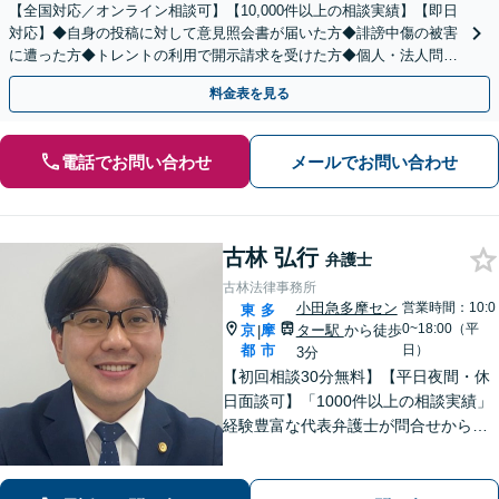
【全国対応／オンライン相談可】【10,000件以上の相談実績】【即日
対応】◆自身の投稿に対して意見照会書が届いた方◆誹謗中傷の被害
に遭った方◆トレントの利用で開示請求を受けた方◆個人・法人問わ
ず対応◎【来所不要／LINE相談可】
料金表を見る
電話でお問い合わせ
メールでお問い合わせ
古林 弘行
弁護士
古林法律事務所
小田急多摩セン
営業時間：10:0
東
多
0~18:00（平
京
摩
ター駅
から徒歩
|
都
市
日）
3分
【初回相談30分無料】【平日夜間・休
日面談可】「1000件以上の相談実績」
経験豊富な代表弁護士が問合せから解
決まで全て対応！話しやすさを心がけ
ておりますので、まずはお悩みをお聞