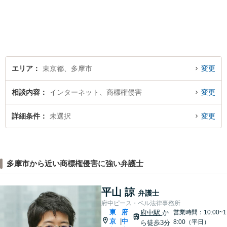
す。企業法務／相続問題／離
婚問題／不動産問題／刑事事
件など、幅広く対応可能。迅
速かつ適切な対応を心掛けて
おります。
エリア
東京都、多摩市
変更
相談内容
インターネット、商標権侵害
変更
詳細条件
未選択
変更
多摩市から近い商標権侵害に強い弁護士
平山 諒
弁護士
府中ピース・ベル法律事務所
東
府
府中駅
か
営業時間：10:00~1
京
中
|
8:00（平日）
ら徒歩3分