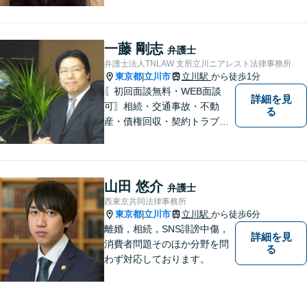
い。
一藤 剛志
弁護士
弁護士法人TNLAW 支所立川ニアレスト法律事務所
東京都
立川市
立川駅
から徒歩1分
|
〖初回面談無料・WEB面談
詳細を見
可〗相続・交通事故・不動
る
産・債権回収・契約トラブル
に対応。事業と暮らしを守る
ため、早い段階から丁寧にサ
ポートします〖立川駅近く〗
山田 悠介
弁護士
西東京共同法律事務所
東京都
立川市
立川駅
から徒歩6分
|
離婚，相続，SNS誹謗中傷，
詳細を見
消費者問題そのほか分野を問
る
わず対応しております。