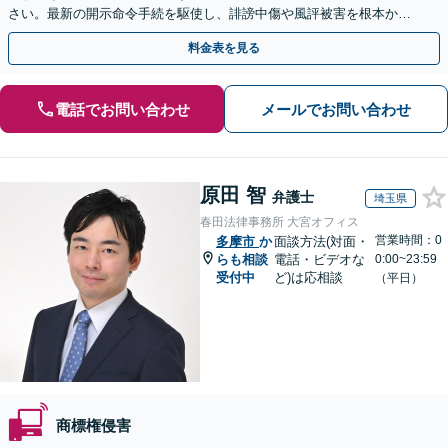
さい。最新の開示命令手続を駆使し、誹謗中傷や風評被害を根本から
解決します。最終的な終結を見据えて適切に対応します。
料金表を見る
電話でお問い合わせ
メールでお問い合わせ
原田 智
弁護士
埼玉県
春田法律事務所 大宮オフィス
営業時間：0
多摩市
か
面談方法(対面・
らも相談
電話・ビデオな
0:00~23:59
受付中
ど)は応相談
（平日）
商標権侵害