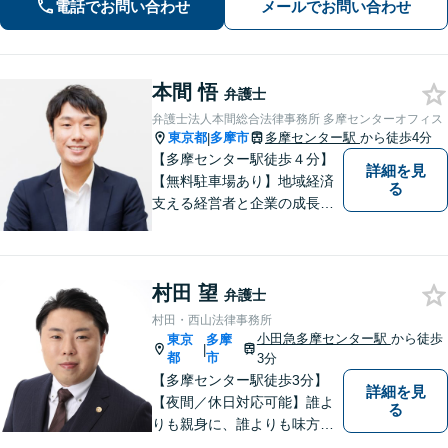
かせください。ベストな解決に向けて
電話でお問い合わせ
メールでお問い合わせ
尽力【明瞭な料金体系】【休日・夜間
対応】
本間 悟
弁護士
弁護士法人本間総合法律事務所 多摩センターオフィス
東京都
多摩市
多摩センター駅
から徒歩4分
|
【多摩センター駅徒歩４分】
詳細を見
【無料駐車場あり】地域経済
る
支える経営者と企業の成長を
サポート。同時に地域住民の
安心を法律の専門家としてサ
ポート。企業事案から、交通
村田 望
事故、相続、成年後見、不動
弁護士
産など幅広く法律問題に対応
村田・西山法律事務所
しますので、お気軽にご相談
小田急多摩センター駅
から徒歩
東京
多摩
|
を。
都
市
3分
【多摩センター駅徒歩3分】
詳細を見
【夜間／休日対応可能】誰よ
る
りも親身に、誰よりも味方で
ある存在になりたいと思いま