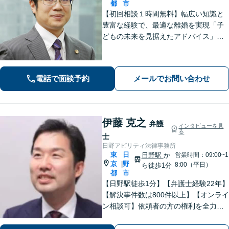
都
市
【初回相談１時間無料】幅広い知識と
豊富な経験で、最適な離婚を実現「子
どもの未来を見据えたアドバイス」
【子連れ相談可】【労働関係の書籍・
論文の執筆実績】企業の労働紛争、ハ
ラスメント対策措置をレクチャー。過
電話で面談予約
メールでお問い合わせ
労死・過労自殺などの問題にも精通
【府中駅3分】
伊藤 克之
弁護
インタビューを見
る
士
日野アビリティ法律事務所
東
日
日野駅
か
営業時間：09:00~1
京
野
|
8:00（平日）
ら徒歩1分
都
市
【日野駅徒歩1分】【弁護士経験22年】
【解決事件数は800件以上】【オンライ
ン相談可】依頼者の方の権利を全力で
守ります。特に労働問題に注力してい
ます。しっかりと状況をお聞きしま