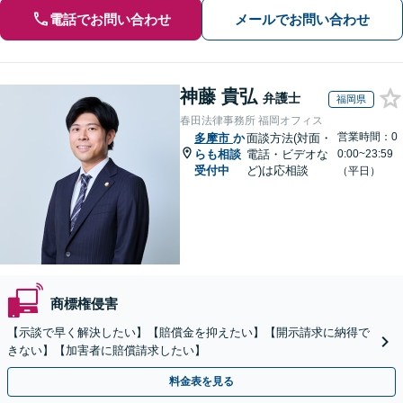
電話でお問い合わせ
メールでお問い合わせ
神藤 貴弘
弁護士
福岡県
春田法律事務所 福岡オフィス
営業時間：0
多摩市
か
面談方法(対面・
らも相談
電話・ビデオな
0:00~23:59
受付中
ど)は応相談
（平日）
商標権侵害
【示談で早く解決したい】【賠償金を抑えたい】【開示請求に納得で
きない】【加害者に賠償請求したい】
料金表を見る