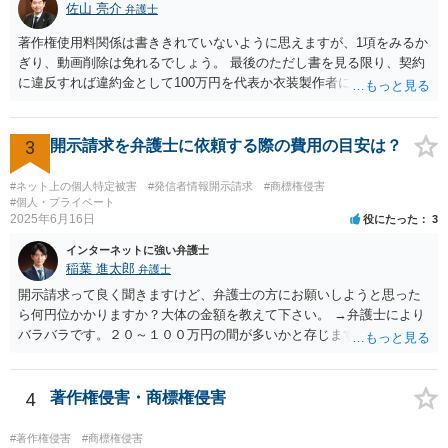
佐山 亮介
弁護士
著作権使用料関係は書ききれていないように思えますが、1項をみるか
ぎり、動画削除は免れるでしょう。 最後のただし書を見る限り、契約
に違反すれば違約金として100万円を代表か衣装製作者に請求できると
思います。 ただ、どの時点を契約違反とするかは、契約書の読み方と
しては少しはっきりしないように思います。 こちらからどの時点で打
って出るかはこちらに都合よく契約書を解釈して決めて良いと思いま
3
開示請求を弁護士に依頼する際の費用の目安は？
すが、裁判にもつれ込んだ場合、第三者の目から見て客観的にも条件
が守られないとはっきり言えるのは相手が削除請求をしたことが記録
#ネット上の個人特定被害
#発信者情報開示請求
#商標権侵害
上はっきりするとき（例えばYouTubeへの通報などにより動画を削除
#個人・プライベート
2025年6月16日
役にたった
3
させた時）となるかも知れません。 以上を前提に、まずは動画の配信
は合意に基づく正当な権利だと主張し、相手が反論や削除請求の通
インターネットに強い弁護士
報・裁判等をしてきたら弁護士に依頼して対応するとよいと考えま
稲葉 進太郎
弁護士
す。
開示請求って良く聞きますけど、弁護士の方にお願いしようと思った
ら何円位かかりますか？大体の金額を教えて下さい。 →弁護士により
バラバラです。２０～１００万円の間が多いかと存じます。
4
著作権侵害・商標権侵害
#著作権侵害
#商標権侵害