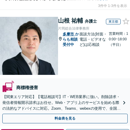
3件中 1-3件を表示
山根 祐輔
弁護士
東京都
片岡総合法律事務所
営業時間：1
多摩市
か
面談方法(対面・
らも相談
電話・ビデオな
0:00~18:00
受付中
ど)は応相談
（平日）
商標権侵害
【関東エリア対応】【電話相談可】IT・WEB業界に強い。削除請求・
発信者情報開示請求はお任せ。Web・アプリ上のサービスを始める際
の法的なアドバイスに対応。Zoom、Teams、webexの使用で、全国か
らのご相談にも対応【平日夜間面談可】
料金表を見る