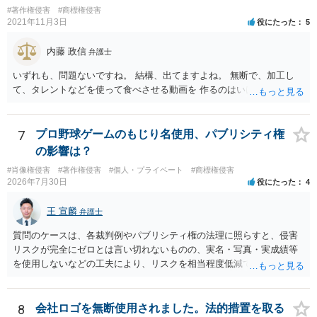
#著作権侵害
#商標権侵害
2021年11月3日
役にたった
5
内藤 政信
弁護士
いずれも、問題ないですね。 結構、出てますよね。 無断で、加工し
て、タレントなどを使って食べさせる動画を 作るのはいけませんが。
7
プロ野球ゲームのもじり名使用、パブリシティ権
の影響は？
#肖像権侵害
#著作権侵害
#個人・プライベート
#商標権侵害
2026年7月30日
役にたった
4
王 宣麟
弁護士
質問のケースは、各裁判例やパブリシティ権の法理に照らすと、侵害
リスクが完全にゼロとは言い切れないものの、実名・写真・実成績等
を使用しないなどの工夫により、リスクを相当程度低減できる設計に
なっているかと思います。 ただし、「野球ファンであれば元の選手を
推測できる」という点は、裁判で争われた場合に「専ら顧客吸引力の
利用を目的とする」と判断される余地を残すため、一定の注意が必要
8
会社ロゴを無断使用されました。法的措置を取る