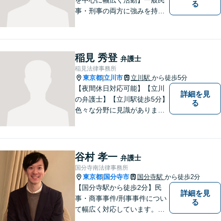
る
事・刑事の両方に強みを持つ
弁護士。依頼者様1人1人に寄
り添って、最適な道へと導き
ます。法律問題は身近なもの
です。まずはお気軽にご相談
稲見 秀登
弁護士
ください。【子連れ相談OK】
稲見法律事務所
東京都
立川市
立川駅
から徒歩5分
|
【夜間休日対応可能】【立川
詳細を見
の弁護士】【立川駅徒歩5分】
る
色々な分野に見識がありま
す。少しでもお悩みを抱えて
いる方は是非一度ご相談くだ
さい。
谷村 孝一
弁護士
国分寺南法律事務所
東京都
国分寺市
国分寺駅
から徒歩2分
|
【国分寺駅から徒歩2分】民
詳細を見
事・商事事件/刑事事件につい
る
て幅広く対応しています。ま
ずはお気軽にご相談くださ