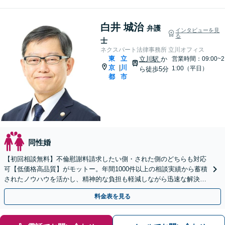
白井 城治
弁護
インタビューを見
る
士
ネクスパート法律事務所 立川オフィス
東
立
立川駅
か
営業時間：09:00~2
京
川
|
1:00（平日）
ら徒歩5分
都
市
同性婚
【初回相談無料】不倫慰謝料請求したい側・された側のどちらも対応
可【低価格高品質】がモットー。年間1000件以上の相談実績から蓄積
されたノウハウを活かし、精神的な負担も軽減しながら迅速な解決を
目指します。【休日・夜間相談あり】【ビデオ面談可】
料金表を見る