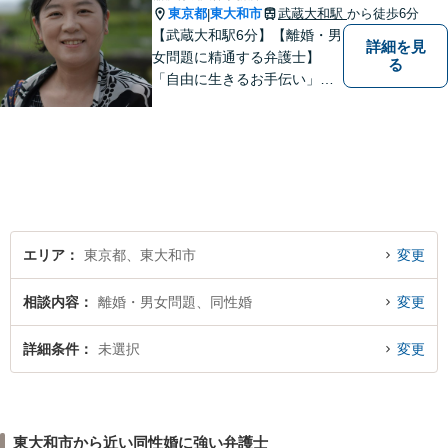
東京都
東大和市
武蔵大和駅
から徒歩6分
|
【武蔵大和駅6分】【離婚・男
詳細を見
女問題に精通する弁護士】
る
「自由に生きるお手伝い」を
モットーにしています。頼も
しいパートナーとして共に解
決策を模索いたします！ぜひ
お気軽にご相談ください。
【育休後アドバイザー／フェ
ファシリテーター資格保有】
エリア
東京都、東大和市
変更
相談内容
離婚・男女問題、同性婚
変更
詳細条件
未選択
変更
東大和市から近い同性婚に強い弁護士