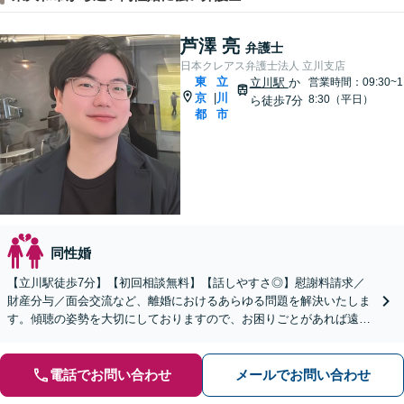
芦澤 亮
弁護士
日本クレアス弁護士法人 立川支店
東
立
立川駅
か
営業時間：09:30~1
京
川
|
8:30（平日）
ら徒歩7分
都
市
同性婚
【立川駅徒歩7分】【初回相談無料】【話しやすさ◎】慰謝料請求／
財産分与／面会交流など、離婚におけるあらゆる問題を解決いたしま
す。傾聴の姿勢を大切にしておりますので、お困りごとがあれば遠慮
なくご相談ください。【電話相談可】【休日・夜間面談可】
電話でお問い合わせ
メールでお問い合わせ