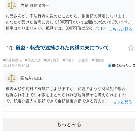
内藤 政信
弁護士
お兄さんが、不法行為を認めたことから、損害額の算定になります。
あなたが受けた苦痛に比して100万円という金額は少ないと思います。
相場はありませんが、私見では、300万円は請求してもいいですね。
しかし、支払い能力の問題もあるので、支払うと言う気持ちが、なく
なるような条件では困るでしょう。 支払いの効果を高めるために、弁
護士を立ち合い人にするといいで しょう。 したがって、金額も含め
10
窃盗・転売で逮捕された内縁の夫について
て、条件については弁護士と話をするといい でしょう。 書面はどちら
が作っても構いません。 書類を作るには、少なくも、５５０００円
#私選弁護人
#示談交渉
#執行猶予
#万引き・窃盗罪
#同性婚
は、かかるでしょう。
2021年4月14日
役にたった
2
匿名A
弁護士
被害金額や前科の有無にもよりますが、窃盗のような財産犯の場合、
起訴されるまでに示談をまとめられれば起訴猶予も考えられますの
で、私選弁護人を依頼できて全額被害弁償できる資力がお有りなので
あれば、信頼できそうな弁護士を探して一度相談されることをおすす
めいたします。起訴されてしまうと前科はついてしまう可能性が極め
て高いので、被害金額はさほど大きくなく初犯で起訴猶予の可能性が
もっとみる
あり得る事案なのであれば、起訴までの弁護活動が極めて重要です。
もちろん国選弁護人であってもできるかぎり最善を尽くす弁護士が大
多数だとは思いますが、特に被害件数が多いようなケースですと、一