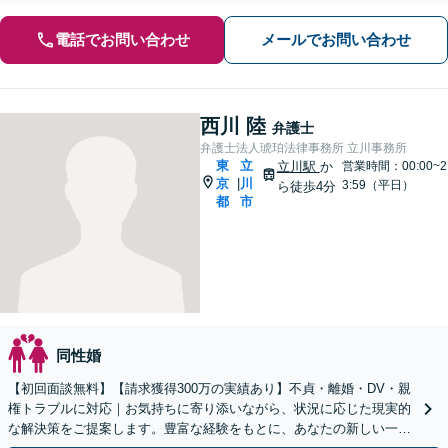
電話でお問い合わせ
メールでお問い合わせ
西川 陸
弁護士
弁護士法人琥珀法律事務所 立川事務所
東
立
立川駅
か
営業時間：00:00~2
京
川
|
3:59（平日）
ら徒歩4分
都
市
同性婚
【初回面談無料】【請求獲得300万の実績あり】不貞・離婚・DV・親
権トラブルに対応｜お気持ちに寄り添いながら、状況に応じた現実的
な解決策をご提案します。豊富な経験をもとに、あなたの新しい一歩