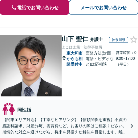
電話でお問い合わせ
メールでお問い合わせ
山下 聖仁
弁護士
神奈川県
よこはま第一法律事務所
営業時間：0
東大和市
面談方法(対面・
からも相
電話・ビデオな
9:30~17:00
談受付中
ど)は応相談
（平日）
同性婚
【関東エリア対応】【丁寧なヒアリング】【信頼関係を重視】不貞の
慰謝料請求、財産分与、養育費など、お困りの際はご相談ください。
感情的な対立を避けながら、将来を見据えた解決を目指します。離婚