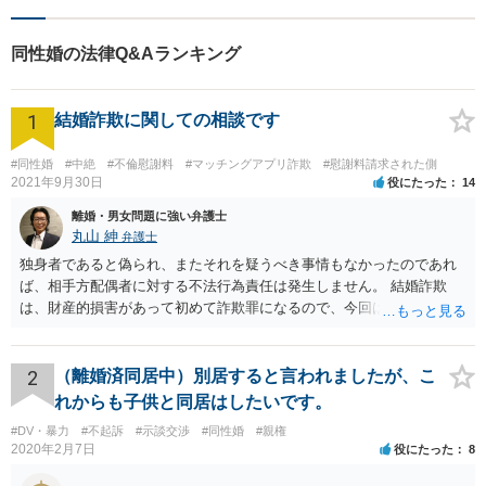
最大限に活かし、ご相談者様
の幸せな生活への道をサポー
同性婚の法律Q&Aランキング
トしていきます。
1
結婚詐欺に関しての相談です
#同性婚
#中絶
#不倫慰謝料
#マッチングアプリ詐欺
#慰謝料請求された側
2021年9月30日
役にたった
14
離婚・男女問題に強い弁護士
丸山 紳
弁護士
独身者であると偽られ、またそれを疑うべき事情もなかったのであれ
ば、相手方配偶者に対する不法行為責任は発生しません。 結婚詐欺
は、財産的損害があって初めて詐欺罪になるので、今回は該当しませ
ん。 貞操権侵害は、既婚者であることを偽られていて、その上既婚者
であることを知っていれば交際しなかったといえる場合に、慰謝料請
求が可能です。 LINEなどで、結婚を当然の前提にした関係だったこと
2
（離婚済同居中）別居すると言われましたが、こ
を立証できる場合は、請求は可能と考えます。
れからも子供と同居はしたいです。
#DV・暴力
#不起訴
#示談交渉
#同性婚
#親権
2020年2月7日
役にたった
8