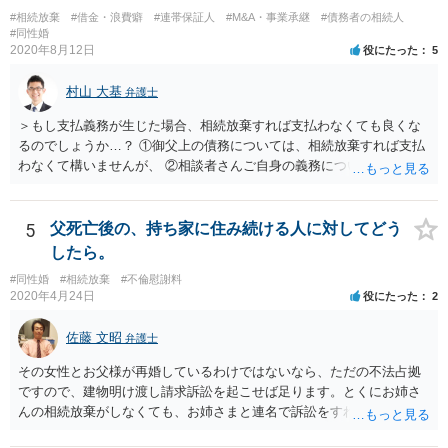
#相続放棄
#借金・浪費癖
#連帯保証人
#M&A・事業承継
#債務者の相続人
#同性婚
2020年8月12日
役にたった
5
村山 大基
弁護士
＞もし支払義務が生じた場合、相続放棄すれば支払わなくても良くな
るのでしょうか…？ ①御父上の債務については、相続放棄すれば支払
わなくて構いませんが、 ②相談者さんご自身の義務については、契約
書そのもの（サインした推定相続人はどんな義務を負うのか）を見て
いないので何とも言えません。 そもそも、何の義務も負わないなら、
印鑑証明まで用意して推定相続人にサインさせる意味もないような気
5
父死亡後の、持ち家に住み続ける人に対してどう
がします。 もし何らかの義務を相続放棄しても負う内容だと困ります
したら。
ので、契約書の文面を持って、弁護士に相談に行かれることをお勧め
#同性婚
#相続放棄
#不倫慰謝料
します。
2020年4月24日
役にたった
2
佐藤 文昭
弁護士
その女性とお父様が再婚しているわけではないなら、ただの不法占拠
ですので、建物明け渡し請求訴訟を起こせば足ります。とくにお姉さ
んの相続放棄がしなくても、お姉さまと連名で訴訟をすればいいだけ
のことです。