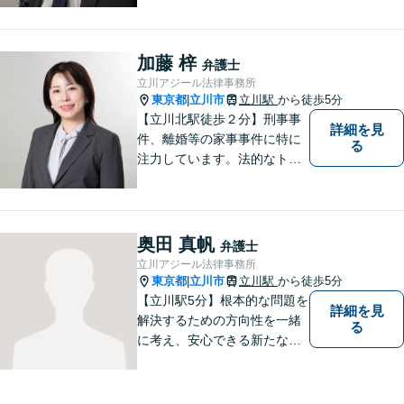
はご相談ください。ご自身で
対応できそうであれば、解決
法を指南します。） ◆弁護士
加藤 梓
弁護士
に依頼したら、費用はいくら
立川アジール法律事務所
かかるのか。
東京都
立川市
立川駅
から徒歩5分
|
【立川北駅徒歩２分】刑事事
詳細を見
件、離婚等の家事事件に特に
る
注力しています。法的なトラ
ブルに巻き込まれたら、早め
にご相談いただくことが最も
大切です。皆さまの安心を一
日でも早く取り戻すため、誠
奥田 真帆
弁護士
心誠意を尽くします。
立川アジール法律事務所
東京都
立川市
立川駅
から徒歩5分
|
【立川駅5分】根本的な問題を
詳細を見
解決するための方向性を一緒
る
に考え、安心できる新たなス
タートを切っていただけるよ
うお手伝いしたいと思ってい
ます。私が持つ知識と経験を