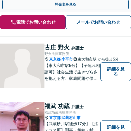
を全力で支えます。【電話・オンライン面談可】
料金表を見る
電話でお問い合わせ
メールでお問い合わせ
古庄 野火
弁護士
野火法律事務所
東京都
小平市
東大和市駅
から徒歩5分
|
【東大和市駅5分】【子連れ相
詳細を見
談可】社会生活で生きづらさ
る
を抱える方、家庭問題や借金
問題などでお困りの方に、弁
護士として法律面からサポー
トいたします。【債務初回相
談無料】【分割払い可】【法
福武 功蔵
弁護士
テラス利用可】
福武功蔵法律事務所
東京都
武蔵村山市
|
【武蔵砂川駅徒歩17分】【法
詳細を見
テラス可】刑事・相続・離