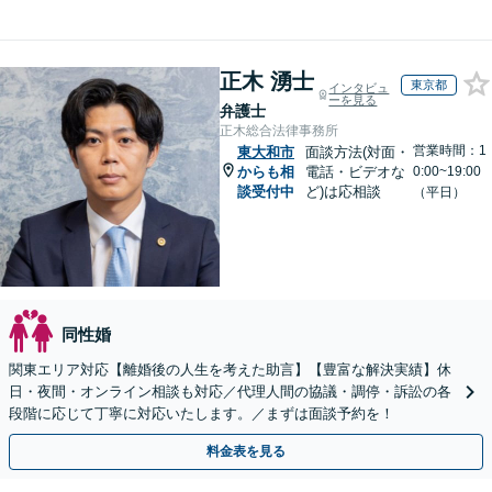
正木 湧士
東京都
インタビュ
ーを見る
弁護士
正木総合法律事務所
営業時間：1
東大和市
面談方法(対面・
からも相
電話・ビデオな
0:00~19:00
談受付中
ど)は応相談
（平日）
同性婚
関東エリア対応【離婚後の人生を考えた助言】【豊富な解決実績】休
日・夜間・オンライン相談も対応／代理人間の協議・調停・訴訟の各
段階に応じて丁寧に対応いたします。／まずは面談予約を！
料金表を見る