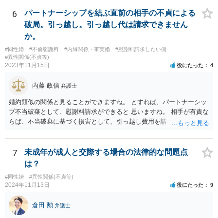
6
パートナーシップを結ぶ直前の相手の不貞による
破局。引っ越し。引っ越し代は請求できません
か。
#同性婚
#不倫慰謝料
#内縁関係・事実婚
#慰謝料請求したい側
#異性関係(不貞等)
2023年11月15日
役にたった
4
内藤 政信
弁護士
婚約類似の関係と見ることができますね。 とすれば、パートナーシッ
プ不当破棄として、慰謝料請求ができると 思いますね。 相手が有責な
らば、不当破棄に基づく損害として、引っ越し費用を請 求できるよう
に思います。
7
未成年が成人と交際する場合の法律的な問題点
は？
#同性婚
#異性関係(不貞等)
2024年11月13日
役にたった
9
倉田 勲
弁護士