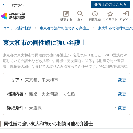
弁護士の方はこちら
ココナラへ
投稿する
探す
閲覧履歴
マイリスト
ログイン
ココナラ法律相談
東京都で法律相談できる弁護士
東大和市で法律相談
東大和市の同性婚に強い弁護士
東京都の東大和市で同性婚に強い弁護士が1名見つかりました。WEB面談に対
応している弁護士なども掲載中。離婚・男女問題に関係する財産分与や養育
費、親権等の細かな分野での絞り込み検索もでき便利です。特に稲坂将成法律
事務所の古賀 礼子弁護士のプロフィール情報や弁護士費用、強みなどが注目さ
れています。『東大和市で土日や夜間に発生した同性婚のトラブルを今すぐに
エリア
東京都、東大和市
変更
弁護士に相談したい』『同性婚のトラブル解決の実績豊富な近くの弁護士を検
索したい』『初回相談無料で同性婚を法律相談できる東大和市内の弁護士に相
相談内容
離婚・男女問題、同性婚
変更
談予約したい』などでお困りの相談者さんにおすすめです。
詳細条件
未選択
変更
同性婚に強い東大和市から相談可能な弁護士