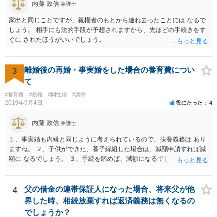
内藤 政信
弁護士
家出と同じことですが、親権者のもとから連れ去ったことには なるで
しょう。 相手にも法的手段が予想されますから、先ほどの手続きをす
ぐに されたほうがいいでしょう。
3
離婚後の再婚・事実婚をした場合の養育費につい
て
#養育費
#親権
#同性婚
#調停
2019年9月4日
役にたった
4
内藤 政信
弁護士
１、事実婚も内縁と同じように考えられているので、扶養義務は あり
ますね。 ２、子供ができた、養子縁組した場合は、減額申請すれば減
額に なるでしょう。 ３、手続を踏めば、減額になるでしょう。 ４、
それだけでは、減額はされないでしょう。 ５、養育費に影響はないで
しょう。 いろいろ議論のあるところですが、実務は上記のような運用
でしょう。
4
父の借金の連帯保証人になった場合、将来父が他
界した時、相続放棄すれば返済義務は無くなるの
でしょうか？