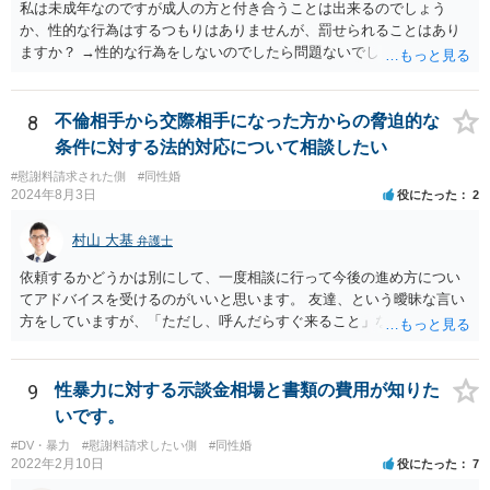
私は未成年なのですが成人の方と付き合うことは出来るのでしょう
か、性的な行為はするつもりはありませんが、罰せられることはあり
ますか？ →性的な行為をしないのでしたら問題ないでしょう
8
不倫相手から交際相手になった方からの脅迫的な
条件に対する法的対応について相談したい
#慰謝料請求された側
#同性婚
2024年8月3日
役にたった
2
村山 大基
弁護士
依頼するかどうかは別にして、一度相談に行って今後の進め方につい
てアドバイスを受けるのがいいと思います。 友達、という曖昧な言い
方をしていますが、「ただし、呼んだらすぐ来ること」などと条件を
つけているあたり、 今後も何かしら行ってきそうなので、おっしゃる
通り関わりを断つ方向がいいと思います。
9
性暴力に対する示談金相場と書類の費用が知りた
いです。
#DV・暴力
#慰謝料請求したい側
#同性婚
2022年2月10日
役にたった
7