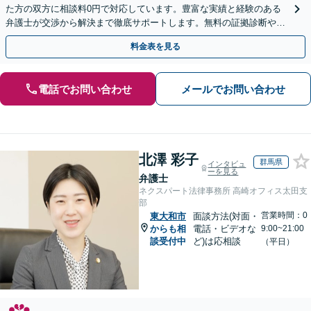
た方の双方に相談料0円で対応しています。豊富な実績と経験のある
弁護士が交渉から解決まで徹底サポートします。無料の証拠診断や着
手金の返還保証もありますので安心してご相談ください。
料金表を見る
電話でお問い合わせ
メールでお問い合わせ
北澤 彩子
群馬県
インタビュ
ーを見る
弁護士
ネクスパート法律事務所 高崎オフィス太田支
部
営業時間：0
東大和市
面談方法(対面・
からも相
電話・ビデオな
9:00~21:00
談受付中
ど)は応相談
（平日）