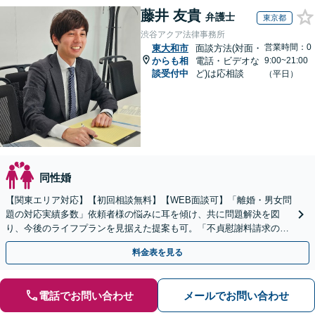
藤井 友貴
弁護士
東京都
渋谷アクア法律事務所
営業時間：0
東大和市
面談方法(対面・
からも相
電話・ビデオな
9:00~21:00
談受付中
ど)は応相談
（平日）
同性婚
【関東エリア対応】【初回相談無料】【WEB面談可】「離婚・男女問
題の対応実績多数」依頼者様の悩みに耳を傾け、共に問題解決を図
り、今後のライフプランを見据えた提案も可。「不貞慰謝料請求の減
額交渉の経験豊富」【休日・夜間相談可】【完全個室相談】
料金表を見る
電話でお問い合わせ
メールでお問い合わせ