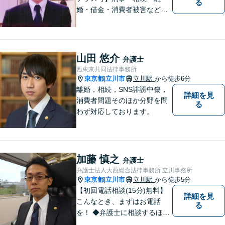
る
婚・借金・消費者被害など、
幅広いお困りごとに対応いた
します。いつでも依頼者様の
味方となり、しかるべき方向
へと導いてまいります。まず
山田 悠介
弁護士
はお気軽にご相談ください。
西東京共同法律事務所
東京都
立川市
立川駅
から徒歩6分
|
離婚，相続，SNS誹謗中傷，
詳細を見
消費者問題そのほか分野を問
る
わず対応しております。
加藤 慎之
弁護士
弁護士法人大西総合法律事務所 立川事務所
東京都
立川市
立川駅
から徒歩5分
|
【初回電話相談(15分)無料】
詳細を見
こんなとき、まずはお電話
る
を！ ◆弁護士に相談するほど
のことか分からない（→まず