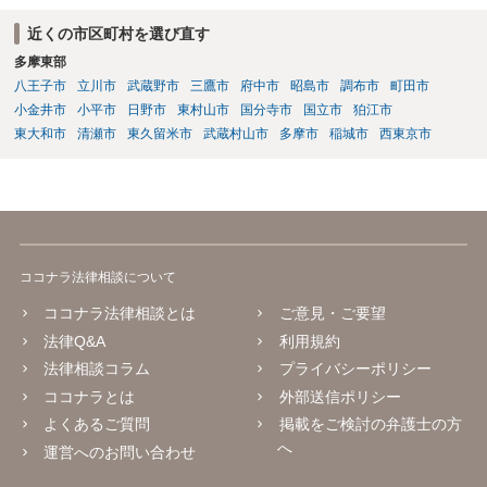
般論としては私選弁護人に頼んだ方がどうしても使える時間が多くな
近くの市区町村を選び直す
り、示談をまとめられる可能性が高くなる傾向は否定できないように
多摩東部
思われます。
八王子市
立川市
武蔵野市
三鷹市
府中市
昭島市
調布市
町田市
小金井市
小平市
日野市
東村山市
国分寺市
国立市
狛江市
東大和市
清瀬市
東久留米市
武蔵村山市
多摩市
稲城市
西東京市
ココナラ法律相談について
ココナラ法律相談とは
ご意見・ご要望
法律Q&A
利用規約
法律相談コラム
プライバシーポリシー
ココナラとは
外部送信ポリシー
よくあるご質問
掲載をご検討の弁護士の方
へ
運営へのお問い合わせ