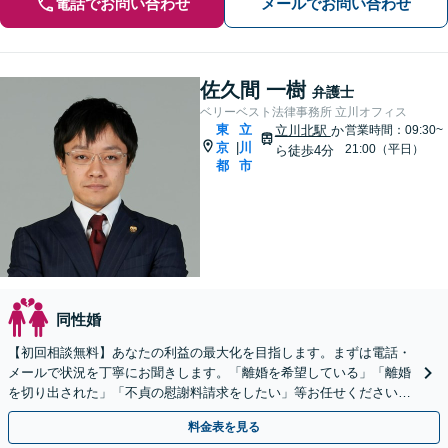
電話でお問い合わせ
メールでお問い合わせ
佐久間 一樹
弁護士
ベリーベスト法律事務所 立川オフィス
東
立
立川北駅
か
営業時間：09:30~
京
川
|
21:00（平日）
ら徒歩4分
都
市
同性婚
【初回相談無料】あなたの利益の最大化を目指します。まずは電話・
メールで状況を丁寧にお聞きします。「離婚を希望している」「離婚
を切り出された」「不貞の慰謝料請求をしたい」等お任せください。
【リーズナブルな料金設定】
料金表を見る