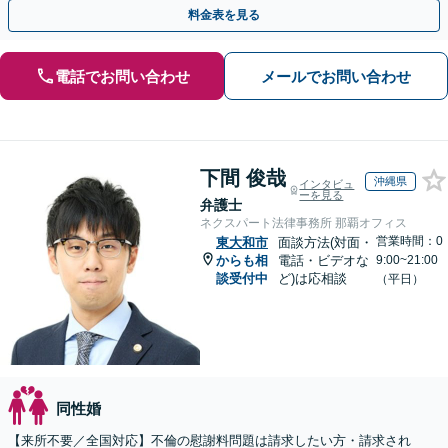
するか悩んでいる段階でもお気軽にご連絡ください。
料金表を見る
電話でお問い合わせ
メールでお問い合わせ
下間 俊哉
沖縄県
インタビュ
ーを見る
弁護士
ネクスパート法律事務所 那覇オフィス
営業時間：0
東大和市
面談方法(対面・
からも相
電話・ビデオな
9:00~21:00
談受付中
ど)は応相談
（平日）
同性婚
【来所不要／全国対応】不倫の慰謝料問題は請求したい方・請求され