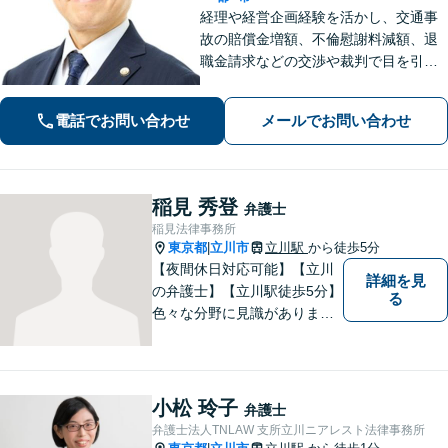
経理や経営企画経験を活かし、交通事
故の賠償金増額、不倫慰謝料減額、退
職金請求などの交渉や裁判で目を引く
結果を手にした豊富な実績がありま
す。難しい案件でもわずかな可能性を
電話でお問い合わせ
メールでお問い合わせ
見つけて、ご依頼者様を笑顔に導ける
よう全力を尽くします。【初回相談無
料】
稲見 秀登
弁護士
稲見法律事務所
東京都
立川市
立川駅
から徒歩5分
|
【夜間休日対応可能】【立川
詳細を見
の弁護士】【立川駅徒歩5分】
る
色々な分野に見識がありま
す。少しでもお悩みを抱えて
いる方は是非一度ご相談くだ
さい。
小松 玲子
弁護士
弁護士法人TNLAW 支所立川ニアレスト法律事務所