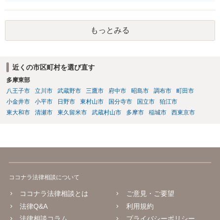
取消が有効になる可能性はあります。補償内容によっては、記載通り
の内容が有効にならない可能性はありますし、そもそも契約が無効に
なる可能性はあります。本件は、法的に正確に分析すべき事案です。
もっとみる
素人判断は大いに危険です。法的に正確に分析されたい場合には、労
働法にかなり詳しく、上記に関連した法理等にも通じた弁護士等に相
談し、証拠をもとにしながら具体的な話をなさった上で、今後の対応
を検討するべきです。良い解決になりますよう祈念しております。
近くの市区町村を選び直す
多摩東部
八王子市
立川市
武蔵野市
三鷹市
府中市
昭島市
調布市
町田市
小金井市
小平市
日野市
東村山市
国分寺市
国立市
狛江市
東大和市
清瀬市
東久留米市
武蔵村山市
多摩市
稲城市
西東京市
ココナラ法律相談について
ココナラ法律相談とは
ご意見・ご要望
法律Q&A
利用規約
法律相談コラム
プライバシーポリシー