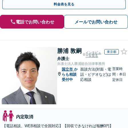
業さまも、ぜひご相談ください」【休日・夜間相談可】
料金表を見る
電話でお問い合わせ
メールでお問い合わせ
勝浦 敦嗣
東京都
インタビュ
ーを見る
弁護士
弁護士法人勝浦総合法律事務所
営業時
国立市
か
面談方法(対面・電
らも相談
話・ビデオなど)は
間：本日
受付中
応相談
定休日
内定取消
【電話相談、WEB相談で全国対応】【回収できなければ報酬0円】