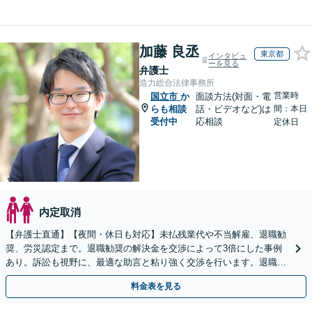
加藤 良丞
東京都
インタビュ
ーを見る
弁護士
造力総合法律事務所
営業時
国立市
か
面談方法(対面・電
らも相談
話・ビデオなど)は
間：本日
受付中
応相談
定休日
内定取消
【弁護士直通】【夜間・休日も対応】未払残業代や不当解雇、退職勧
奨、労災認定まで。退職勧奨の解決金を交渉によって3倍にした事例
あり。訴訟も視野に、最適な助言と粘り強く交渉を行います。退職前
後、育休中などの状況でも歓迎。まずはご相談下さい！
料金表を見る