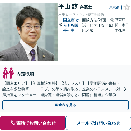
平山 諒
弁護士
東京都
府中ピース・ベル法律事務所
営業時
国立市
か
面談方法(対面・電
らも相談
話・ビデオなど)は
間：本日
受付中
応相談
定休日
内定取消
【関東エリア】【初回相談無料】【法テラス可】【労働関係の書籍・
論文を多数執筆】「トラブルの芽を摘み取る」企業のハラスメント対
策措置をレクチャー「過労死・過労自殺などの問題に精通」企業側も
対応／従業員トラブルはお任せください【顧問契約あり】
料金表を見る
電話でお問い合わせ
メールでお問い合わせ