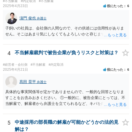
となります。 今回のようなリスクを避ける観点からは、会社側として
#不当解雇
#内定取消
#不当解雇
だければと思います。
2025年4月23日
役にたった
6
無期雇用契約ではなく有期雇用契約で募集する、試用期間付を設け
る、業務委託契約を検討するという方法もあり得るかと存じます。
濵門 俊也
（※業務委託契約を検討される場合は、運用面によっては実質的に雇
弁護士
用契約関係であると判断されるリスクもありますので顧問弁護士の先
子飼いの社員は、会社側の人間なので、その供述には信用性がありま
生にもご相談の上慎重にご判断ください。）
せん。そこはあまり気にしなくてもよろしいかと存じます。
4
不当解雇裁判で被告企業が負うリスクと対策は？
#経営者・会社側
#不当解雇
#内定取消
2025年4月21日
役にたった
6
髙田 晃平
弁護士
具体的な事実関係等が定かでありませんので、一般的な回答となりま
すことをお含みおきください。 ①一般的に、被告企業にとっては、不
当解雇で、解雇者から弁護士を立てられるなど、キバを向けられるの
はやはり痛いものですか？ →弁護士ですと、解雇事由が違法か否かに
ついて専門的な知識、経験を有しておりますので、労働法規上の正当
な根拠がない場合に会社側の主張を通すのは難しくなる場合が多いか
5
中途採用の部長職の解雇が可能かどうかの法的見
と思われます。 もっとも、依頼者本人（労働者）の意向もあります
解は？