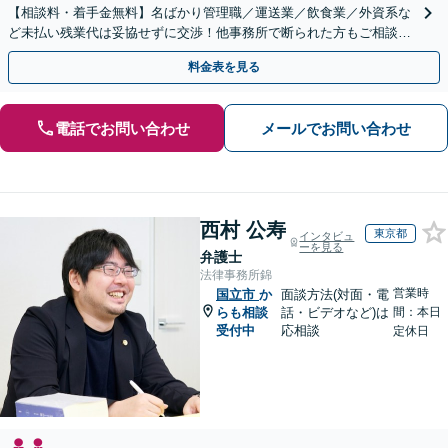
【相談料・着手金無料】名ばかり管理職／運送業／飲食業／外資系な
ど未払い残業代は妥協せずに交渉！他事務所で断られた方もご相談く
ださい。【解決事例が豊富】土曜日も電話受付しています
料金表を見る
電話でお問い合わせ
メールでお問い合わせ
西村 公寿
東京都
インタビュ
ーを見る
弁護士
法律事務所錦
営業時
国立市
か
面談方法(対面・電
らも相談
話・ビデオなど)は
間：本日
受付中
応相談
定休日