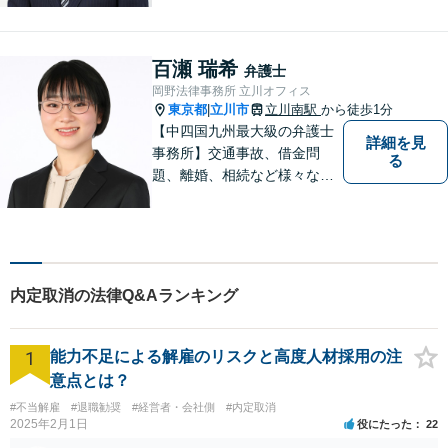
料」の相談を行っています！
まずはお気軽にご相談くださ
い！
百瀬 瑞希
弁護士
岡野法律事務所 立川オフィス
東京都
立川市
立川南駅
から徒歩1分
|
【中四国九州最大級の弁護士
詳細を見
事務所】交通事故、借金問
る
題、離婚、相続など様々な問
題について、「何度でも無
料」の相談を行っています！
まずはお気軽にご相談くださ
い！
内定取消の法律Q&Aランキング
1
能力不足による解雇のリスクと高度人材採用の注
意点とは？
#不当解雇
#退職勧奨
#経営者・会社側
#内定取消
2025年2月1日
役にたった
22