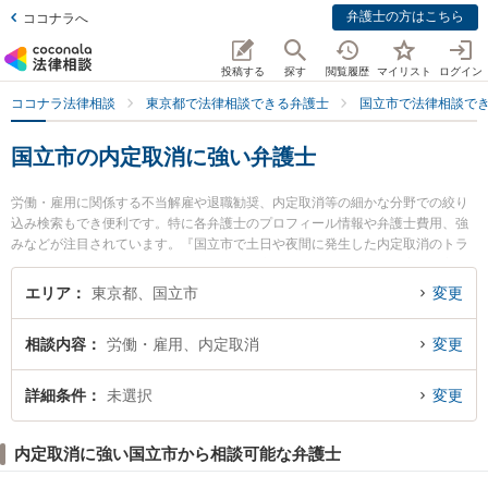
弁護士の方はこちら
ココナラへ
投稿する
探す
閲覧履歴
マイリスト
ログイン
ココナラ法律相談
東京都で法律相談できる弁護士
国立市で法律相談で
国立市の内定取消に強い弁護士
労働・雇用に関係する不当解雇や退職勧奨、内定取消等の細かな分野での絞り
込み検索もでき便利です。特に各弁護士のプロフィール情報や弁護士費用、強
みなどが注目されています。『国立市で土日や夜間に発生した内定取消のトラ
ブルを今すぐに弁護士に相談したい』『内定取消のトラブル解決の実績豊富な
近くの弁護士を検索したい』『初回相談無料で内定取消を法律相談できる国立
エリア
東京都、国立市
変更
市内の弁護士に相談予約したい』などでお困りの相談者さんにおすすめです。
相談内容
労働・雇用、内定取消
変更
詳細条件
未選択
変更
内定取消に強い国立市から相談可能な弁護士