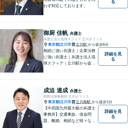
る
わず対応しております。
御厨 佳帆
弁護士
弁護士法人琉球スフィア 立川オフィス
東京都
立川市
立川駅
から徒歩6分
|
相続に強い弁護士｜企業法務
詳細を見
に強い弁護士｜弁護士法人琉
る
球スフィア｜立川駅から徒歩6
分｜抱えていらっしゃる不安
を解決する糸口をみつけ、ご
安心いただけるような提案を
させていただきます！
成迫 達成
弁護士
岡野法律事務所 立川オフィス
東京都
立川市
立川南駅
から徒歩1分
|
【中四国九州最大級の弁護士
詳細を見
事務所】交通事故、借金問
る
題、離婚、相続など様々な問
題について、「何度でも無