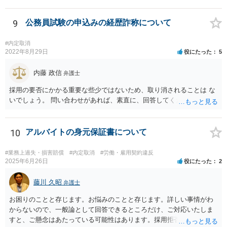
うと思います。ただ、法的紛争になれば 会社側も弁護士を正式に立て
て争ってくることになると思います。 【質問２】今、解雇した社員よ
り労働審判を仕掛けられておりますが、社長が顧問弁護士の悪知恵
9
公務員試験の申込みの経歴詐称について
で、労働審判を無視して欠席しております。 どういう意図があります
か？ 【回答２】相手方が全く連絡することなく労働審判期日を欠席し
#内定取消
た場合は、申立人に主張・立証を行わせ、申立人の言い分が相当と認
2022年8月29日
役にたった
5
められるの であれば、申立人の意向を確認した上で、申立人の言い分
どおりの労働審判が行われることが考えられますので、欠席すること
内藤 政信
弁護士
は無いと思います。 代理人だけも出席しているのでれば、審理は可能
採用の要否にかかる重要な些少ではないため、取り消されることは な
です。 【質問３】会社の弱音を握られて復職させたくない模様なの
いでしょう。 問い合わせがあれば、素直に、回答してください。
で、ずるずると交渉や裁判を引き延ばしていると思われますが。 【回
答３】会社側としては、引き延ばしてもメリットがあるとは思えませ
んので、会社側としてももしかしたらある程度の勝算もって臨んでい
10
アルバイトの身元保証書について
る のかも知れません。
#業務上過失・損害賠償
#内定取消
#労働・雇用契約違反
2025年6月26日
役にたった
2
藤川 久昭
弁護士
お困りのことと存じます。お悩みのことと存じます。詳しい事情がわ
からないので、一般論として回答できるところだけ、ご対応いたしま
すと、ご懸念はあたっている可能性はあります。採用拒否、採用内定