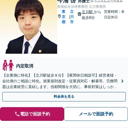
今浦 啓
弁護士
インタビューを見る
原後綜合法律事務所 立川事務所
東
立
立川駅
から
営業時間：本
京
川
|
日定休日
徒歩8分
都
市
内定取消
【企業側に特化】【立川駅徒歩８分】【夜間休日相談可】経営者様・
会社側のご相談に特化。就業規則改定・従業員対応・解雇等、労務問
題は企業経営に直結します。信頼関係を大切に、事前対策はしっかり
と、起きたトラブルは最小限に抑えるよう尽力します。
料金表を見る
電話で面談予約
メールで面談予約