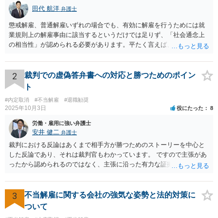
田代 航洋
弁護士
懲戒解雇、普通解雇いずれの場合でも、有効に解雇を行うためには就
業規則上の解雇事由に該当するというだけでは足りず、「社会通念上
の相当性」が認められる必要があります。平たく言えば、解雇の原因
となった行為が解雇に値するほどの行為かということが厳格に判断さ
れます。 日本の労働法上、解雇は非常にハードルが高いです。 解雇が
有効か無効かという点は能力不足の程度にもよりますが、顧問弁護士
2
裁判での虚偽答弁書への対応と勝つためのポイン
の先生は具体的な事情を検討した上で能力不足の程度が解雇を有効と
ト
するほどではないと判断されたのだと思います。 例えば、無断欠勤を
#内定取消
#不当解雇
#退職勧奨
連続する、会社のお金を横領する等の場合には一発で解雇した場合で
2025年10月3日
役にたった
8
も有効と判断されるケースも多いですが、たしかに能力不足のみの場
合はかなり解雇のハードルが高いと言わざるを得ません。 なお、懲戒
労働・雇用に強い弁護士
解雇の場合には、戒告、譴責、減給、出勤停止等解雇よりも軽い処分
安井 健二
弁護士
を行い、改善を促したもののそれでも改善されない場合には解雇に踏
裁判における反論はあくまで相手方が勝つためのストーリーを中心と
み切る等段階的に手順をい踏んだ場合は解雇が有効と判断される可能
した反論であり、それは裁判官もわかっています。 ですので主張があ
性が高まります。 高度人材の中途社員だから直ちに解雇しやすいとい
ったから認められるのではなく、主張に沿った有力な証拠があるかど
うわけではありませんが、高度人材の中途社員の場合は雇用契約上、
うかが重要です。 相手方の主張をコントロールすることはできないの
相応に高い能力を求められているため能力不足か否かの判断が給与の
で、あくまで証拠に基づいているか否かを念頭に読むことをお勧めし
低い新卒の社員と比較すると厳格に判断される結果、解雇の有効性の
ます。 あまり過敏に反応してしまうと、気疲れしてしまいます。 代理
3
不当解雇に関する会社の強気な姿勢と法的対策に
判断が比較的甘くなるという可能性はあると考えます。 もっとも、高
人を信頼して自分の主張をきっちり提出してもらうことのほうが大事
ついて
度人材の中途社員の場合でもやはり解雇のハードルは相応に高いもの
ですので、いまの弁護士を信頼してコミュニケーションをとっていた