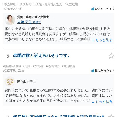
が、一定の落し所をもって交渉に当たることもあり、早期解決を実現
#不当解雇
#労災対応
#労働・雇用契約違反
#内定取消
することも可能になる場合もあります。 弁護士を立てられたり裁判を
2025年2月4日
役にたった
6
提起されると、会社側も弁護士に依頼して、長期的な対応が必要にな
り、最終的にはバックペイが生じるおそれもあるため、解雇を争われ
労働・雇用に強い弁護士
るのは、時間や費用の観点からも負担が大きいと思われます。 ②この
大﨑 美生
弁護士
ように、ずるずると交渉を引き延ばしている間に、そのうち転職をす
確かに中途採用の場合は新卒採用と異なり他職種や配転を検討する必
るだろうと、社長なりに作戦を立てているようですが。このように復
要がないと判断した裁判例はありますが、解雇のし易さについてはそ
職をさせないために、ずるずると交渉を引き延ばすのも作戦としてあ
の点の違いしかないともいえます。 結局のところ解雇理由が認められ
りますか？ →労働者の資力との関係で、交渉や裁判を長期に行うこと
るのかが問題です。 御社のケースでも、解雇理由の事情が社長との一
で労働者の余力がなくなり、労働者側から会社寄りの解決案を受け入
回の言い合いだけであれば、解雇までは難しいと思われます。 それ以
れるといった対応をさせるという作戦として考えられるところです。
外の事情を踏まえて、改善の余地がないほど解雇理由（能力不足や協
6
恋愛詐欺と訴えられそうです。
もっとも、ご認識のとおり、バックペイや裁判になった際のレピュテ
調性のなさ等）があるのでしたら、解雇も相当と思料します。 ご参考
ーションリスクを考慮すると得策とは言い難いのではないかと考えら
までにお願いします。
#慰謝料請求された側
#加害者
#特殊詐欺
#内定取消
れます。 仮に、裁判になり敗訴判決が出た場合、会社名が記載されて
2022年6月21日
役にたった
4
裁判例として書籍に掲載されたりニュースとなる可能性がありますの
で、社会的な印象が大きく下がるリスクはございます。
匿名B
弁護士
質問１について 直接会って謝罪する必要はありません。 質問２につい
て 贈与になると思いますので、返す必要はありません。 質問３につい
て 訴えるかどうかは相手の男性が決めることなので、訴えることはな
いと言い切れませんが、訴えても請求が認められる可能性がないと思
われますので、結果的には訴えてこないと思われます。 相手の男性か
らのメッセージには、脅迫的な言動で関係を継続させようとの意図も