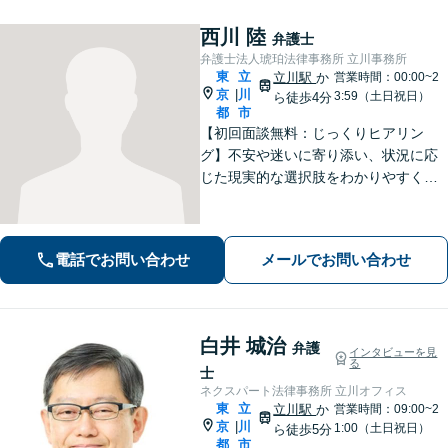
西川 陸
弁護士
弁護士法人琥珀法律事務所 立川事務所
東
立
立川駅
か
営業時間：00:00~2
京
川
|
3:59（土日祝日）
ら徒歩4分
都
市
【初回面談無料：じっくりヒアリン
グ】不安や迷いに寄り添い、状況に応
じた現実的な選択肢をわかりやすくご
提案します。納得して前に進めるよ
う、誠実にサポートいたします【全国
対応】【電話・オンライン面談可】
電話でお問い合わせ
メールでお問い合わせ
白井 城治
弁護
インタビューを見
る
士
ネクスパート法律事務所 立川オフィス
東
立
立川駅
か
営業時間：09:00~2
京
川
|
1:00（土日祝日）
ら徒歩5分
都
市