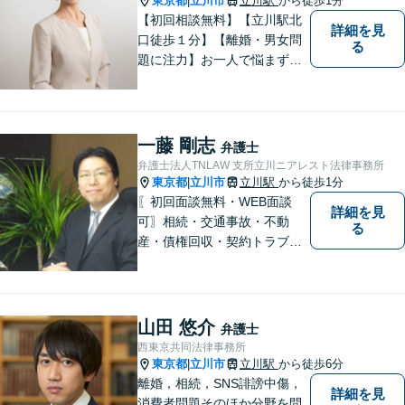
東京都
立川市
立川駅
から徒歩1分
|
【初回相談無料】【立川駅北
詳細を見
口徒歩１分】【離婚・男女問
る
題に注力】お一人で悩まず、
お気軽にご相談ください。
一藤 剛志
弁護士
弁護士法人TNLAW 支所立川ニアレスト法律事務所
東京都
立川市
立川駅
から徒歩1分
|
〖初回面談無料・WEB面談
詳細を見
可〗相続・交通事故・不動
る
産・債権回収・契約トラブル
に対応。事業と暮らしを守る
ため、早い段階から丁寧にサ
ポートします〖立川駅近く〗
山田 悠介
弁護士
西東京共同法律事務所
東京都
立川市
立川駅
から徒歩6分
|
離婚，相続，SNS誹謗中傷，
詳細を見
消費者問題そのほか分野を問