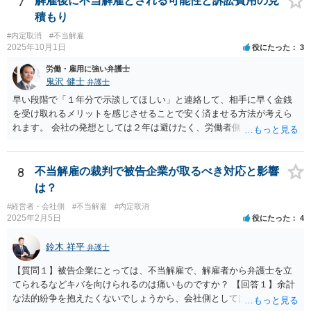
7
解雇後に不当解雇とされる可能性と訴訟費用の見
うかがわれますので、早めに警察にご相談することをお勧めします。
積もり
#内定取消
#不当解雇
2025年10月1日
役にたった
3
労働・雇用に強い弁護士
鬼沢 健士
弁護士
早い段階で「１年分で示談してほしい」と連絡して、相手に早く金銭
を受け取れるメリットを感じさせることで安く済ませる方法が考えら
れます。 会社の発想としては２年は避けたく、労働者側も２年分いけ
ば成功でしょう。
8
不当解雇の裁判で被告企業が取るべき対応と影響
は？
#経営者・会社側
#不当解雇
#内定取消
2025年2月5日
役にたった
4
鈴木 祥平
弁護士
【質問１】被告企業にとっては、不当解雇で、解雇者から弁護士を立
てられるなどキバを向けられるのは痛いものですか？ 【回答１】余計
な法的紛争を抱えたくないでしょうから、会社側としては面倒だと思