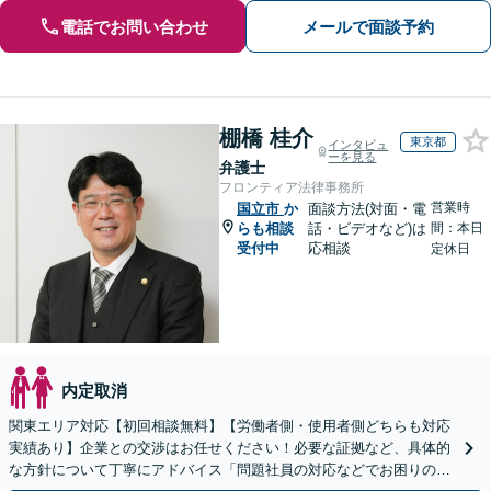
電話でお問い合わせ
メールで面談予約
棚橋 桂介
東京都
インタビュ
ーを見る
弁護士
フロンティア法律事務所
営業時
国立市
か
面談方法(対面・電
らも相談
話・ビデオなど)は
間：本日
受付中
応相談
定休日
内定取消
関東エリア対応【初回相談無料】【労働者側・使用者側どちらも対応
実績あり】企業との交渉はお任せください！必要な証拠など、具体的
な方針について丁寧にアドバイス「問題社員の対応などでお困りの企