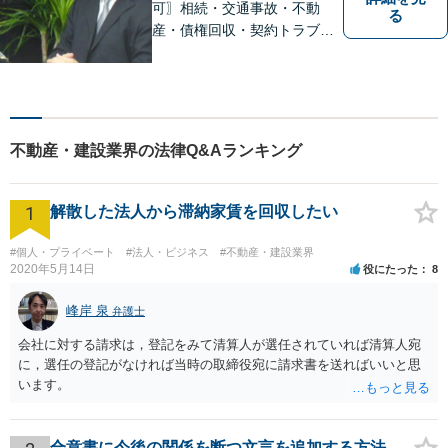
可〗相続・交通事故・不動
る
産・債権回収・契約トラブル
に対応。事業と暮らしを守る
ため、早い段階から丁寧にサ
ポートします〖立川駅近く〗
不動産・建設業界の法律Q&Aランキング
1
解散した法人から滞納家賃を回収したい
#個人・プライベート
#法人・ビジネス
#不動産・建設業界
2020年5月14日
役にたった
8
峰岸 泉
弁護士
会社に対する請求は，登記をみて清算人が選任されていれば清算人宛
に，選任の登記がなければ当時の取締役宛に請求書を送ればいいと思
います。
合意書に今後の関係を断つ文言を追加する方法