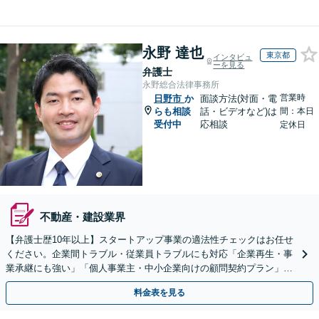
永野 達也
東京都
インタビュ
ーを見る
弁護士
永野総合法律事務所
営業時
日野市
か
面談方法(対面・電
らも相談
話・ビデオなど)は
間：本日
受付中
応相談
定休日
不動産・建設業界
【弁護士歴10年以上】スタートアップ事業の適法性チェックはお任せ
ください。企業間トラブル・従業員トラブルにも対応「企業再生・事
業承継にも強い」「個人事業主・中小企業向けの顧問契約プラン」
【休日・夜間対応】【Web相談可】
料金表を見る