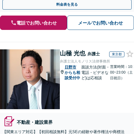
約戦略。【夜間・WEB相談可】
料金表を見る
電話でお問い合わせ
メールでお問い合わせ
山極 光也
弁護士
東京都
弁護士法人モノリス法律事務所
営業時間：10:
日野市
面談方法(対面・
からも相
電話・ビデオな
00~23:00（土
談受付中
ど)は応相談
日祝日）
不動産・建設業界
【関東エリア対応】【初回相談無料】元SEの経験や著作権法や商標法