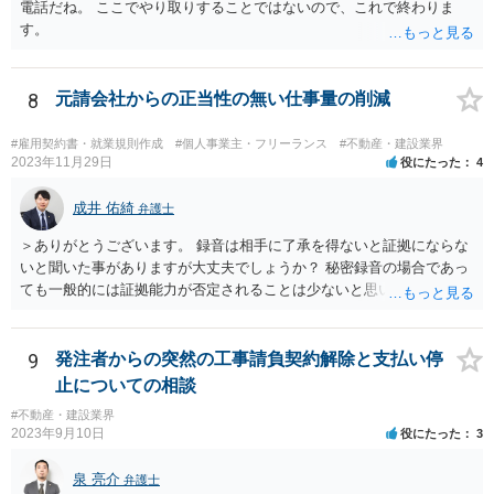
電話だね。 ここでやり取りすることではないので、これで終わりま
す。
8
元請会社からの正当性の無い仕事量の削減
#雇用契約書・就業規則作成
#個人事業主・フリーランス
#不動産・建設業界
2023年11月29日
役にたった
4
成井 佑綺
弁護士
＞ありがとうございます。 録音は相手に了承を得ないと証拠にならな
いと聞いた事がありますが大丈夫でしょうか？ 秘密録音の場合であっ
ても一般的には証拠能力が否定されることは少ないと思いますが、も
う一方の話者から人格権侵害に基づいて損害賠償請求を受けるリスク
がないとは言い切れません。 秘密録音をなさる場合にはこのようなリ
スクも踏まえご自身の責任でご対応ください。
9
発注者からの突然の工事請負契約解除と支払い停
止についての相談
#不動産・建設業界
2023年9月10日
役にたった
3
泉 亮介
弁護士