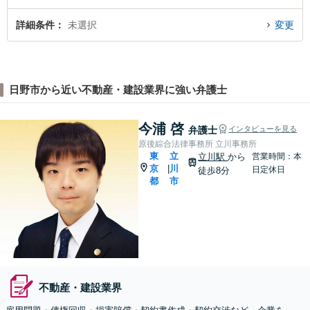
詳細条件
未選択
変更
日野市から近い不動産・建設業界に強い弁護士
今浦 啓
弁護士
インタビューを見る
原後綜合法律事務所 立川事務所
東
立
立川駅
から
営業時間：本
京
川
|
日定休日
徒歩8分
都
市
不動産・建設業界