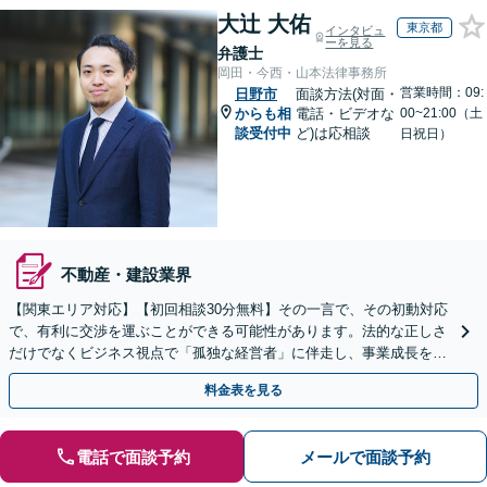
大辻 大佑
東京都
インタビュ
ーを見る
弁護士
岡田・今西・山本法律事務所
営業時間：09:
日野市
面談方法(対面・
からも相
電話・ビデオな
00~21:00（土
談受付中
ど)は応相談
日祝日）
不動産・建設業界
【関東エリア対応】【初回相談30分無料】その一言で、その初動対応
で、有利に交渉を運ぶことができる可能性があります。法的な正しさ
だけでなくビジネス視点で「孤独な経営者」に伴走し、事業成長を支
えます。Web面談・セカンドオピニオン対応可。
料金表を見る
電話で面談予約
メールで面談予約