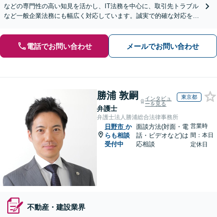
などの専門性の高い知見を活かし、IT法務を中心に、取引先トラブル
など一般企業法務にも幅広く対応しています。誠実で的確な対応を心
がけ、ビジネスの発展をサポート【顧問契約も注力中】
電話でお問い合わせ
メールでお問い合わせ
勝浦 敦嗣
東京都
インタビュ
ーを見る
弁護士
弁護士法人勝浦総合法律事務所
営業時
日野市
か
面談方法(対面・電
らも相談
話・ビデオなど)は
間：本日
受付中
応相談
定休日
不動産・建設業界