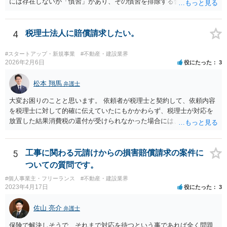
には存在しないが「慣習」があり、その慣習を排除する合意がない と
いういずれかの状況にあったことを主張立証する必要があります。 も
っとも、裁判所は「慣習」を容易には認めませんから、Aの主張に重き
をおくほうがよろしいと思います。 Aの主張で重要になるのは、例え
4
税理士法人に賠償請求したい。
ば ・相手方建築業者が「当初払う」と言っていた事実、経緯、内容 ・
貴社が相手方建築業者に対して紹介料支払いを求めた事実 、経緯、内
#スタートアップ・新規事業
#不動産・建設業界
容 ・相手方建築業者が過去に紹介料を支払った事実 ・相手方建築業者
2026年2月6日
役にたった
3
が施主に対して紹介料支払いを前提とする言動をしていたかどうか な
どです（これに限られません。）。 弁護士に相談のうえ、詳細な事実
松本 翔馬
弁護士
関係を説明して見通しを立て、相手方建築業者に対する請求を行なっ
大変お困りのことと思います。 依頼者が税理士と契約して、依頼内容
ていくことになると思います。
を税理士に対して的確に伝えていたにもかかわらず、税理士が対応を
放置した結果消費税の還付が受けられなかった場合には、賠償請求で
きる余地があります。 本件では、 ①過誤があった業務が契約範囲内で
あるか否かという問題 ②税理士本人が税務業務をしていなかったとい
う税理士職務の妥当性の問題 ③クライアントが誤って簡易課税届出書
5
工事に関わる元請けからの損害賠償請求の案件に
を提出していたところ、税理士が課税方式の確認をしなかった問題 と
ついての質問です。
いう課題があります。 ①については、 税理士が責任を持つのは契約に
#個人事業主・フリーランス
#不動産・建設業界
明記された委任事務に限定されるのが原則です。 サービスとして委任
2023年4月17日
役にたった
3
事務外の税務相談に応じた結果、その責任を負う場合もゼロではあり
ませんが、責任追及するハードルはかなり上がります。 ②について
佐山 亮介
弁護士
は、 実際上、税理士事務所では事務員が顧客対応することが多いと聞
きます。 そのため、メールに税理士が参加していないことや直接面談
保険で解決しそうで、それまで対応を待つという事であれば全く問題