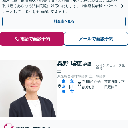
雇用問題・債権回収・損害賠償・契約書作成・契約交渉など、企業を
取り巻くあらゆる法律問題に対応いたします。企業経営者様のパート
ナーとして、御社を全面的に支えます。
料金表を見る
電話で面談予約
メールで面談予約
粟野 瑞穂
弁護
インタビューを見
る
士
原後綜合法律事務所 立川事務所
東
立
立川駅
から
営業時間：本
京
川
|
日定休日
徒歩8分
都
市