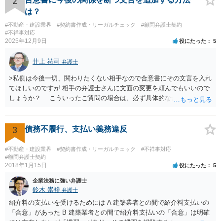
2
は？
#不動産・建設業界
#契約書作成・リーガルチェック
#顧問弁護士契約
#不祥事対応
2025年12月9日
役にたった
5
井上 祐司
弁護士
>私側は今後一切、関わりたくない相手なので合意書にその文言を入れ
てほしいのですが 相手の弁護士さんに文面の変更を頼んでもいいので
しょうか？ こういったご質問の場合は、必ず具体的な合意書案をも
って法律相談を受けないと、的確なアドバイスが困難です。 一般的
には、ご質問のような懸念を払しょくするために、 「甲及び乙は，本
示談書に記載するもののほか，甲と乙の間には何らの債権債務が存し
3
債務不履行、支払い義務違反
ないことを相互に確認する。」 という清算条項を入れることが一般的
です。 以上に加え、「本件については，当事者協議の結果，上記示
#不動産・建設業界
#契約書作成・リーガルチェック
#不祥事対応
談条件のとおり示談が成立したので，今後本件の上記示談内容に関し
#顧問弁護士契約
2018年1月15日
役にたった
5
てはどんな事情が生じても双方共裁判上又は裁判外においても一切異
議，請求の申立をしないことを誓約する。」という条項を入れること
企業法務に強い弁護士
がありますが、この条項は一つのプレッシャーのようなもので、現実
鈴木 崇裕
弁護士
には今後一切裁判を起こす権利を放棄する、という合意はできません
紹介料の支払いを受けるためには A 建築業者との間で紹介料支払いの
し、予測できない後発的損害については示談後であっても請求できる
「合意」があった B 建築業者との間で紹介料支払いの「合意」は明確
ので、上記の清算条項のみの場合がほとんどです。