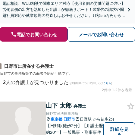
電話相談、WEB相談で関東エリア対応【使用者側の労働問題に強い】
労働者側の出方を熟知した弁護士が徹底サポート！残業代の請求や問
題社員対応や就業規則の見直しはお任せください。月額5.5万円からの
顧問契約で御社の「外部法務部」として支援します。
電話でお問い合わせ
メールでお問い合わせ
日野市に所在する弁護士
日野市の事務所等での面談予約が可能です。
2
人の弁護士が見つかりました
(検索結果について詳しくは
こちら
)
2件中 1-2件を表示
山下 太郎
弁護士
日野市民法律事務所
東京都
日野市
日野駅
から徒歩2分
|
【日野駅徒歩2分】【弁護士歴
詳細を見
約20年】一般民事・刑事事件
る