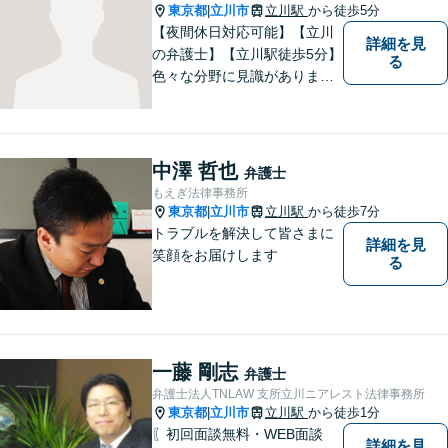
東京都
立川市
立川駅
から徒歩5分
|
【夜間休日対応可能】【立川
詳細を見
の弁護士】【立川駅徒歩5分】
る
色々な分野に見識がありま
す。少しでもお悩みを抱えて
いる方は是非一度ご相談くだ
さい。
中澤 哲也
弁護士
もえぎ法律事務所
東京都
立川市
立川駅
から徒歩7分
|
トラブルを解決して皆さまに
詳細を見
笑顔をお届けします
る
一藤 剛志
弁護士
弁護士法人TNLAW 支所立川ニアレスト法律事務所
東京都
立川市
立川駅
から徒歩1分
|
〖初回面談無料・WEB面談
詳細を見