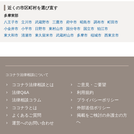
いう危機感があるのかもしれません。そうしますと、あなたも代理人
近くの市区町村を選び直す
弁護士を付けることを検討すべきかもしれません。 ５）副次的な理由
多摩東部
としてはあり得ないわけではないですが、単純にあなたの請求を認め
ていないのだと思います。
八王子市
立川市
武蔵野市
三鷹市
府中市
昭島市
調布市
町田市
小金井市
小平市
日野市
東村山市
国分寺市
国立市
狛江市
東大和市
清瀬市
東久留米市
武蔵村山市
多摩市
稲城市
西東京市
ココナラ法律相談について
ココナラ法律相談とは
ご意見・ご要望
法律Q&A
利用規約
法律相談コラム
プライバシーポリシー
ココナラとは
外部送信ポリシー
よくあるご質問
掲載をご検討の弁護士の方
へ
運営へのお問い合わせ