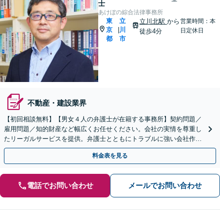
士
あけぼの綜合法律事務所
東
立
立川北駅
から
営業時間：本
京
川
|
日定休日
徒歩4分
都
市
不動産・建設業界
【初回相談無料】【男女４人の弁護士が在籍する事務所】契約問題／
雇用問題／知的財産など幅広くお任せください。会社の実情を尊重し
たリーガルサービスを提供。弁護士とともにトラブルに強い会社作り
を【立川駅６分】【弁護士歴15年以上】
料金表を見る
電話でお問い合わせ
メールでお問い合わせ