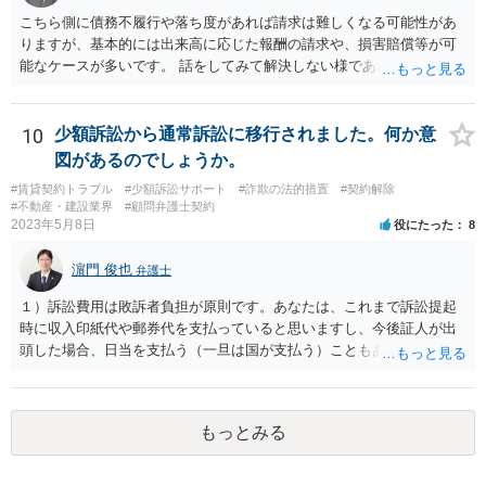
こちら側に債務不履行や落ち度があれば請求は難しくなる可能性があ
りますが、基本的には出来高に応じた報酬の請求や、損害賠償等が可
能なケースが多いです。 話をしてみて解決しない様であれば弁護士を
入れて訴訟を見据えて請求をしていく必要があるでしょう。
10
少額訴訟から通常訴訟に移行されました。何か意
図があるのでしょうか。
#賃貸契約トラブル
#少額訴訟サポート
#詐欺の法的措置
#契約解除
#不動産・建設業界
#顧問弁護士契約
2023年5月8日
役にたった
8
濵門 俊也
弁護士
１）訴訟費用は敗訴者負担が原則です。あなたは、これまで訴訟提起
時に収入印紙代や郵券代を支払っていると思いますし、今後証人が出
頭した場合、日当を支払う（一旦は国が支払う）こともあり得ます。
２）答弁書の体は一応なしています。本格的な主張は第２回口頭弁論
期日以降になるのでしょう。 ３）第１回口頭弁論期日は、答弁書を提
出していれば擬制陳述が認められます。ご指摘のとおり、第２回以降
もっとみる
を想定しています。ご存じかと思いますが、裁判費用と訴訟費用は異
なります。 ４）あなたの請求内容次第です。費用度外視で代理人弁護
士を付けてきたということは、しっかり対応しないと敗訴するかもと