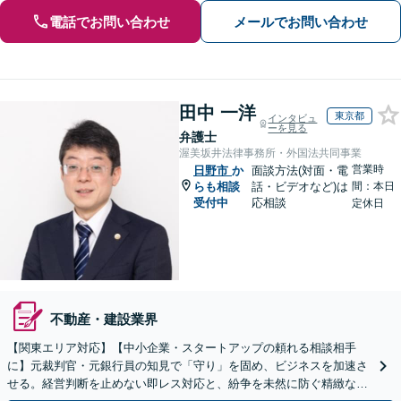
電話でお問い合わせ
メールでお問い合わせ
田中 一洋
東京都
インタビュ
ーを見る
弁護士
渥美坂井法律事務所・外国法共同事業
営業時
日野市
か
面談方法(対面・電
らも相談
話・ビデオなど)は
間：本日
受付中
応相談
定休日
不動産・建設業界
【関東エリア対応】【中小企業・スタートアップの頼れる相談相手
に】元裁判官・元銀行員の知見で「守り」を固め、ビジネスを加速さ
せる。経営判断を止めない即レス対応と、紛争を未然に防ぐ精緻な契