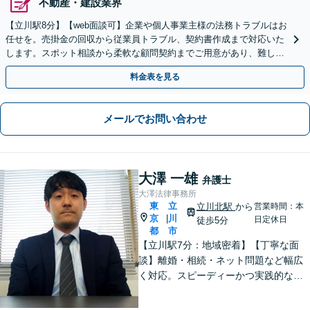
不動産・建設業界
【立川駅8分】【web面談可】企業や個人事業主様の法務トラブルはお
任せを。売掛金の回収から従業員トラブル、契約書作成まで対応いた
します。スポット相談から柔軟な顧問契約までご用意があり、難しい
用語も分かりやすくご説明。【休日面談可】
料金表を見る
メールでお問い合わせ
大澤 一雄
弁護士
大澤法律事務所
東
立
立川北駅
から
営業時間：本
京
川
|
日定休日
徒歩5分
都
市
【立川駅7分：地域密着】【丁寧な面
談】離婚・相続・ネット問題など幅広
く対応。スピーディーかつ実践的なア
ドバイスで、ご相談者さまの不安を解
消します。解決への具体的な道筋を一