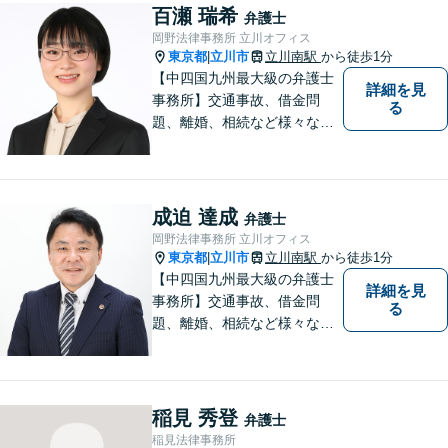
百瀬 瑞希
弁護士
岡野法律事務所 立川オフィス
東京都
立川市
立川南駅
から徒歩1分
|
【中四国九州最大級の弁護士
詳細を見
事務所】交通事故、借金問
る
題、離婚、相続など様々な問
題について、「何度でも無
料」の相談を行っています！
まずはお気軽にご相談くださ
い！
成迫 達成
弁護士
岡野法律事務所 立川オフィス
東京都
立川市
立川南駅
から徒歩1分
|
【中四国九州最大級の弁護士
詳細を見
事務所】交通事故、借金問
る
題、離婚、相続など様々な問
題について、「何度でも無
料」の相談を行っています！
まずはお気軽にご相談くださ
い！
稲見 秀登
弁護士
稲見法律事務所