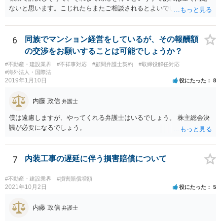
していないことをもって賠償請求の理由とすることは現実問題として
ないと思います。こじれたらまたご相談されるとよいでしょう。
は難しい可能性があります。 ③については、 税理士が、契約上の委任
事務外の税務相談をサービスで実施していた場合は、税理士側から積
極的に課税方式を確認しなければならないという程度の注意義務は認
6
同族でマンション経営をしているが、その報酬額
められにくいのではないかと思います。 もっとも、顧問契約締結当初
の交渉をお願いすることは可能でしょうか？
から本件法人設立の相談についても依頼しており委任事務に含まれて
いたと主張できる事情がある場合には、上記より幾分有利に進められ
#不動産・建設業界
#不祥事対応
#顧問弁護士契約
#取締役解任対応
#海外法人・国際法
るかと思います。 より詳細な検討は、個別に法律事務所に問い合わせ
2019年1月10日
役にたった
8
て法律相談されるとよいでしょう。
内藤 政信
弁護士
僕は遠慮しますが、やってくれる弁護士はいるでしょう。 株主総会決
議が必要になるでしょう。
7
内装工事の遅延に伴う損害賠償について
#不動産・建設業界
#損害賠償増額
2021年10月2日
役にたった
5
内藤 政信
弁護士