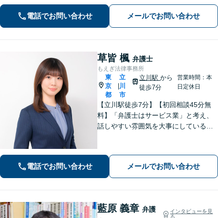
緒に考えます。安心してご相談くださ
電話でお問い合わせ
メールでお問い合わせ
い。【電話・オンライン相談対応】
草皆 楓
弁護士
もえぎ法律事務所
東
立
立川駅
から
営業時間：本
京
川
|
日定休日
徒歩7分
都
市
【立川駅徒歩7分】【初回相談45分無
料】「弁護士はサービス業」と考え、
話しやすい雰囲気を大事にしている事
務所です。ご相談者様のお悩みをじっ
くり伺い、その気持ちに寄り添うこと
を心がけています【離婚・男女問題／
電話でお問い合わせ
メールでお問い合わせ
相続・遺言／交通事故】
藍原 義章
弁護
インタビューを見
る