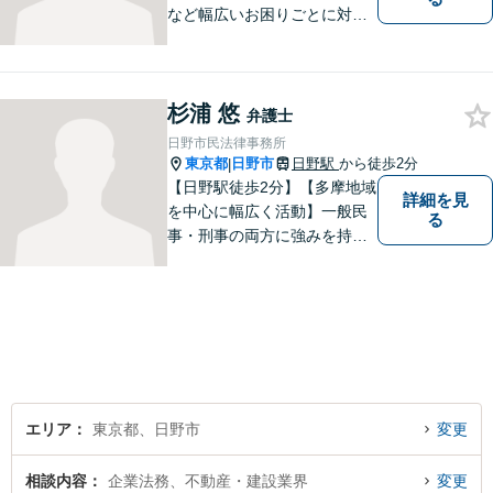
など幅広いお困りごとに対応
可能。建築紛争や原発事故な
どの複雑な問題にも積極的に
取り組んでおります。一つひ
杉浦 悠
とつの問題に真剣に向き合
弁護士
い、最善の解決を目指しま
日野市民法律事務所
す。
東京都
日野市
日野駅
から徒歩2分
|
【日野駅徒歩2分】【多摩地域
詳細を見
を中心に幅広く活動】一般民
る
事・刑事の両方に強みを持つ
弁護士。依頼者様1人1人に寄
り添って、最適な道へと導き
ます。法律問題は身近なもの
です。まずはお気軽にご相談
ください。【子連れ相談OK】
エリア
東京都、日野市
変更
相談内容
企業法務、不動産・建設業界
変更