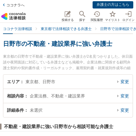
弁護士の方はこちら
ココナラへ
投稿する
探す
閲覧履歴
マイリスト
ログイン
ココナラ法律相談
東京都で法律相談できる弁護士
日野市で法律相談で
日野市の不動産・建設業界に強い弁護士
東京都の日野市で不動産・建設業界に強い弁護士が2名見つかりました。休日面
談や夜間面談に対応している弁護士なども掲載中。企業法務に関係する顧問弁
護士契約や契約書作成・リーガルチェック、雇用契約書・就業規則作成等の細
かな分野での絞り込み検索もでき便利です。特に日野市民法律事務所の山下 太
郎弁護士や日野市民法律事務所の杉浦 悠弁護士のプロフィール情報や弁護士費
エリア
東京都、日野市
変更
用、強みなどが注目されています。『日野市で土日や夜間に発生した不動産・
建設業界のトラブルを今すぐに弁護士に相談したい』『不動産・建設業界のト
相談内容
企業法務、不動産・建設業界
変更
ラブル解決の実績豊富な近くの弁護士を検索したい』『初回相談無料で不動
産・建設業界を法律相談できる日野市内の弁護士に相談予約したい』などでお
困りの相談者さんにおすすめです。
詳細条件
未選択
変更
不動産・建設業界に強い日野市から相談可能な弁護士