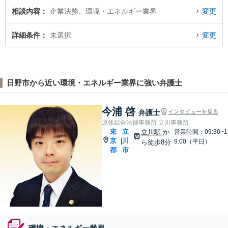
相談内容
企業法務、環境・エネルギー業界
変更
詳細条件
未選択
変更
日野市から近い環境・エネルギー業界に強い弁護士
今浦 啓
弁護士
インタビューを見る
原後綜合法律事務所 立川事務所
東
立
立川駅
か
営業時間：09:30~1
京
川
|
9:00（平日）
ら徒歩8分
都
市