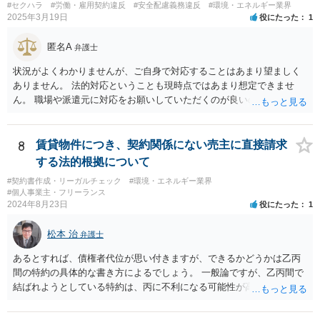
#セクハラ
#労働・雇用契約違反
#安全配慮義務違反
#環境・エネルギー業界
2025年3月19日
役にたった
1
匿名A
弁護士
状況がよくわかりませんが、ご自身で対応することはあまり望ましく
ありません。 法的対応ということも現時点ではあまり想定できませ
ん。 職場や派遣元に対応をお願いしていただくのが良いのではないで
しょうか。
8
賃貸物件につき、契約関係にない売主に直接請求
する法的根拠について
#契約書作成・リーガルチェック
#環境・エネルギー業界
#個人事業主・フリーランス
2024年8月23日
役にたった
1
松本 治
弁護士
あるとすれば、債権者代位が思い付きますが、できるかどうかは乙丙
間の特約の具体的な書き方によるでしょう。 一般論ですが、乙丙間で
結ばれようとしている特約は、丙に不利になる可能性が高いです。