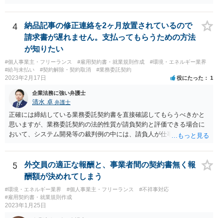
4
納品記事の修正連絡を2ヶ月放置されているので
請求書が遅れません。支払ってもらうための方法
が知りたい
#個人事業主・フリーランス
#雇用契約書・就業規則作成
#環境・エネルギー業界
#給与未払い
#契約解除・契約取消
#業務委託契約
2023年2月17日
役にたった
1
企業法務に強い弁護士
清水 卓
弁護士
正確には締結している業務委託契約書を直接確認してもらうべきかと
思いますが、業務委託契約の法的性質が請負契約と評価できる場合に
おいて、システム開発等の裁判例の中には、請負人が仕事を完成させ
たか否かについて，仕事が当初の請負契約で予定していた最後の工程
まで終えているか否かを基準として判断すべきであるという見解を示
しているものがあります。 このような見解を踏まえ、あなたのケー
5
外交員の適正な報酬と、事業者間の契約書無く報
スでも、予定していた最後の工程まで終えており、仕事は完成してい
酬額が決めれてしまう
る等と主張して行くことが考えられます。 もっとも、相手方はこの
#環境・エネルギー業界
#個人事業主・フリーランス
#不祥事対応
ような見解は本件にはあてはまらない等を理由に、仕事の完成を認め
#雇用契約書・就業規則作成
ないことが想定されます。 そのような場合には、裁判所に民事調停
2023年1月25日
を申し立てる、民事訴訟を提起する等の方法を検討する必要があるか