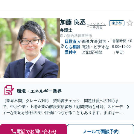
加藤 良丞
東京都
インタビュ
ーを見る
弁護士
造力総合法律事務所
営業時間：0
日野市
か
面談方法(対面・
らも相談
電話・ビデオな
9:00~19:00
受付中
ど)は応相談
（平日）
環境・エネルギー業界
【業界不問】クレーム対応、契約書チェック、問題社員への対応ま
で。中小企業・上場企業の解決実績多数！顧問契約も可能。スピーデ
ィーな対応が会社の良い評価につながることもあります。まずは一度
ご相談を！【完全個室】【夜間／土日祝対応】
電話でお問い合わせ
メールで面談予約