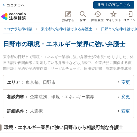
弁護士の方はこちら
ココナラへ
投稿する
探す
閲覧履歴
マイリスト
ログイン
ココナラ法律相談
東京都で法律相談できる弁護士
日野市で法律相談で
日野市の環境・エネルギー業界に強い弁護士
東京都の日野市で環境・エネルギー業界に強い弁護士が2名見つかりました。休
日面談や夜間面談に対応している弁護士なども掲載中。企業法務に関係する顧
問弁護士契約や契約書作成・リーガルチェック、雇用契約書・就業規則作成等
の細かな分野での絞り込み検索もでき便利です。特に日野市民法律事務所の杉
浦 悠弁護士や日野市民法律事務所の山下 太郎弁護士のプロフィール情報や弁護
エリア
東京都、日野市
変更
士費用、強みなどが注目されています。『日野市で土日や夜間に発生した環
境・エネルギー業界のトラブルを今すぐに弁護士に相談したい』『環境・エネ
相談内容
企業法務、環境・エネルギー業界
変更
ルギー業界のトラブル解決の実績豊富な近くの弁護士を検索したい』『初回相
談無料で環境・エネルギー業界を法律相談できる日野市内の弁護士に相談予約
したい』などでお困りの相談者さんにおすすめです。
詳細条件
未選択
変更
環境・エネルギー業界に強い日野市から相談可能な弁護士