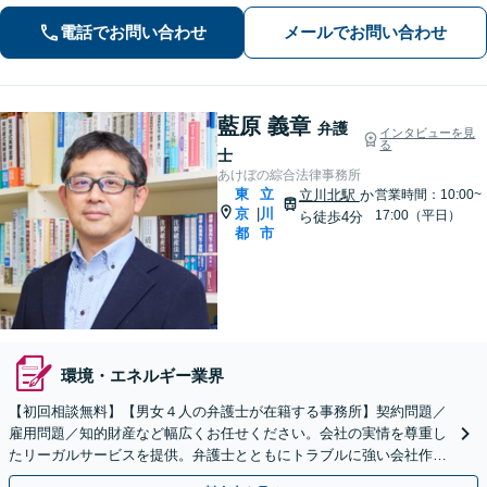
を心がけています【離婚・男女問題／
電話でお問い合わせ
メールでお問い合わせ
相続・遺言／交通事故】
藍原 義章
弁護
インタビューを見
る
士
あけぼの綜合法律事務所
東
立
立川北駅
か
営業時間：10:00~
京
川
|
17:00（平日）
ら徒歩4分
都
市
環境・エネルギー業界
【初回相談無料】【男女４人の弁護士が在籍する事務所】契約問題／
雇用問題／知的財産など幅広くお任せください。会社の実情を尊重し
たリーガルサービスを提供。弁護士とともにトラブルに強い会社作り
を【立川駅６分】【弁護士歴15年以上】