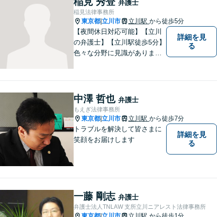
稲見 秀登
弁護士
稲見法律事務所
東京都
立川市
立川駅
から徒歩5分
|
【夜間休日対応可能】【立川
詳細を見
の弁護士】【立川駅徒歩5分】
る
色々な分野に見識がありま
す。少しでもお悩みを抱えて
いる方は是非一度ご相談くだ
さい。
中澤 哲也
弁護士
もえぎ法律事務所
東京都
立川市
立川駅
から徒歩7分
|
トラブルを解決して皆さまに
詳細を見
笑顔をお届けします
る
一藤 剛志
弁護士
弁護士法人TNLAW 支所立川ニアレスト法律事務所
東京都
立川市
立川駅
から徒歩1分
|