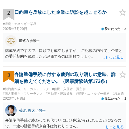
談所の関与を望んでいないケースでは難しい判断にはなるとは思いま
すが、少なくともあなたが保護者の承諾を得ずに勝手に保護すること
2
口約束を反故にした企業に訴訟を起こせるか
は避けた方が良いかと存じます。警察は親からの虐待があると分かっ
た場合であっても、必ずしもあなたに味方するわけではないかと存じ
#環境・エネルギー業界
ます。児童相談所に通告すべきであったと窘められる程度であればよ
2025年7月20日
役にたった
2
いですが、交際されているということであればたとえばわいせつ目的
で自らの支配下に置きたかったのではないかと疑われる可能性さえあ
匿名A
弁護士
ります。
諾成契約ですので、口頭でも成立しますが、 ご記載の内容で、企業と
の委託契約を締結したと評価するのは困難でしょう。
3
弁論準備手続に付する裁判の取り消しの意味、詳
細を教えてください。（民事訴訟法第172条）
#契約書作成・リーガルチェック
#住民・入居者・買主側
#個人事業主・フリーランス
#不動産・建設業界
#環境・エネルギー業界
#境界線
2023年5月8日
役にたった
1
菊池 僚太
弁護士
弁論準備手続が終わっても代わりに口頭弁論が行われることになるの
で、一連の訴訟手続き自体は終わりません。