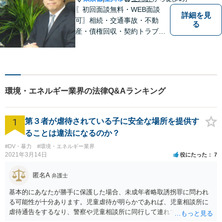
〖初回面談無料・WEB面談
詳細を見
可〗相続・交通事故・不動
る
産・債権回収・契約トラブル
に対応。事業と暮らしを守る
ため、早い段階から丁寧にサ
ポートします〖立川駅近く〗
環境・エネルギー業界の法律Q&Aランキング
1
第３者が虐待されている子に安全な場所を提供す
ることは違法になるのか？
#DV・暴力
#環境・エネルギー業界
2021年3月14日
役にたった
7
匿名A
弁護士
基本的にあなたが勝手に保護した場合、未成年者略取誘拐罪に問われ
る可能性が十分あります。児童虐待が明らかであれば、児童相談所に
虐待通告をするなり、警察や児童相談所に同行して連れていくなり、
公的機関が主導する形での解決が望まれます。 ご本人が警察や児童相