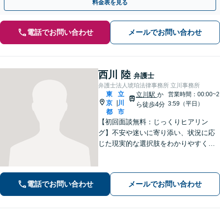
料金表を見る
電話でお問い合わせ
メールでお問い合わせ
西川 陸
弁護士
弁護士法人琥珀法律事務所 立川事務所
東
立
立川駅
か
営業時間：00:00~2
京
川
|
3:59（平日）
ら徒歩4分
都
市
【初回面談無料：じっくりヒアリン
グ】不安や迷いに寄り添い、状況に応
じた現実的な選択肢をわかりやすくご
提案します。納得して前に進めるよ
う、誠実にサポートいたします【全国
対応】【電話・オンライン面談可】
電話でお問い合わせ
メールでお問い合わせ