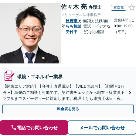
佐々木 亮
弁護士
東京都
フリューゲル法律事務所
営業時間：1
日野市
か
面談方法(対面・
らも相談
電話・ビデオな
0:00~19:00
受付中
ど)は応相談
（平日）
環境・エネルギー業界
【関東エリア対応】【弁護士直通電話】【WEB面談可】【顧問月1万
円〜】単発のご相談も可能です。契約書チェックから顧客・従業員ト
ラブルまでスピーディーに対応します。税理士とも連携【休日・夜
間・当日相談可】
料金表を見る
電話でお問い合わせ
メールでお問い合わせ