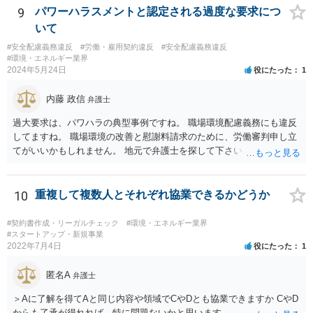
9
パワーハラスメントと認定される過度な要求につ
いて
#安全配慮義務違反
#労働・雇用契約違反
#安全配慮義務違反
#環境・エネルギー業界
2024年5月24日
役にたった
1
内藤 政信
弁護士
過大要求は、パワハラの典型事例ですね。 職場環境配慮義務にも違反
してますね。 職場環境の改善と慰謝料請求のために、労働審判申し立
てがいいかもしれません。 地元で弁護士を探して下さい。
10
重複して複数人とそれぞれ協業できるかどうか
#契約書作成・リーガルチェック
#環境・エネルギー業界
#スタートアップ・新規事業
2022年7月4日
役にたった
1
匿名A
弁護士
＞Aに了解を得てAと同じ内容や領域でCやDとも協業できますか CやD
からも了承が得れれば、特に問題ないかと思います。