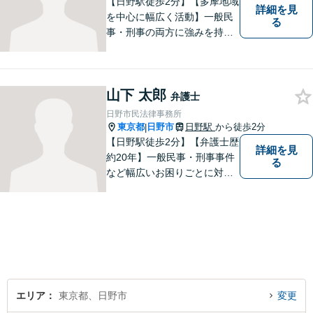
【日野駅徒歩2分】【多摩地域
詳細を見
を中心に幅広く活動】一般民
る
事・刑事の両方に強みを持つ
弁護士。依頼者様1人1人に寄
り添って、最適な道へと導き
ます。法律問題は身近なもの
山下 太郎
です。まずはお気軽にご相談
弁護士
ください。【子連れ相談OK】
日野市民法律事務所
東京都
日野市
日野駅
から徒歩2分
|
【日野駅徒歩2分】【弁護士歴
詳細を見
約20年】一般民事・刑事事件
る
など幅広いお困りごとに対応
可能。建築紛争や原発事故な
どの複雑な問題にも積極的に
取り組んでおります。一つひ
とつの問題に真剣に向き合
い、最善の解決を目指しま
す。
エリア
東京都、日野市
変更