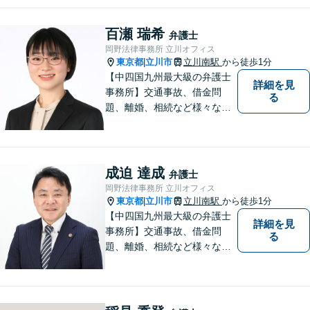
百瀬 瑞希
弁護士
岡野法律事務所 立川オフィス
東京都
立川市
立川南駅
から徒歩1分
|
【中四国九州最大級の弁護士
詳細を見
事務所】交通事故、借金問
る
題、離婚、相続など様々な問
題について、「何度でも無
料」の相談を行っています！
まずはお気軽にご相談くださ
い！
成迫 達成
弁護士
岡野法律事務所 立川オフィス
東京都
立川市
立川南駅
から徒歩1分
|
【中四国九州最大級の弁護士
詳細を見
事務所】交通事故、借金問
る
題、離婚、相続など様々な問
題について、「何度でも無
料」の相談を行っています！
まずはお気軽にご相談くださ
い！