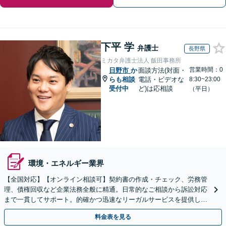
下平 学
弁護士
長野県
ミカタ弁護士法人 飯田事務所
営業時間：0
日野市
か
面談方法(対面・
らも相談
電話・ビデオな
8:30~23:00
受付中
ど)は応相談
（平日）
環境・エネルギー業界
【全国対応】【オンライン相談可】契約書の作成・チェック、労務管
理、債権回収など企業法務全般に精通。日常的なご相談から訴訟対応
まで一貫してサポート。的確かつ迅速なリーガルサービスを提供しま
す。【初回相談無料】【休日・夜間相談可】
料金表を見る