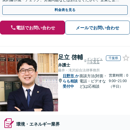
の連携をつなぐ「橋渡し役」として、企業の発展をサポート
料金表を見る
電話でお問い合わせ
メールでお問い合わせ
足立 啓輔
千葉県
インタビュ
ーを見る
弁護士
藤井・滝沢綜合法律事務所
営業時間：0
日野市
か
面談方法(対面・
らも相談
電話・ビデオな
9:00~21:00
受付中
ど)は応相談
（平日）
環境・エネルギー業界