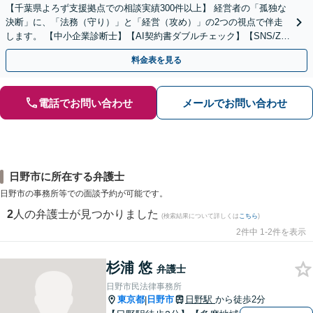
【千葉県よろず支援拠点での相談実績300件以上】 経営者の「孤独な
決断」に、「法務（守り）」と「経営（攻め）」の2つの視点で伴走
します。 【中小企業診断士】【AI契約書ダブルチェック】【SNS/Zoo
mで迅速対応】【休日・夜間可】
料金表を見る
電話でお問い合わせ
メールでお問い合わせ
日野市に所在する弁護士
日野市の事務所等での面談予約が可能です。
2
人の弁護士が見つかりました
(検索結果について詳しくは
こちら
)
2件中 1-2件を表示
杉浦 悠
弁護士
日野市民法律事務所
東京都
日野市
日野駅
から徒歩2分
|