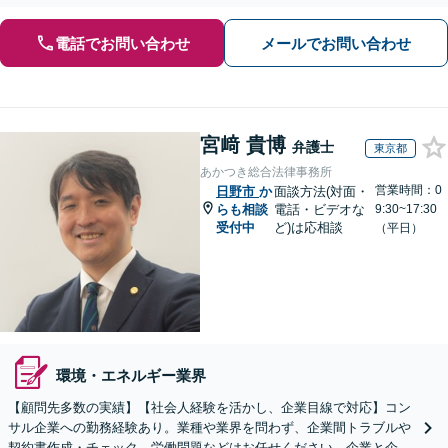
電話でお問い合わせ
メールでお問い合わせ
宮﨑 貴博
弁護士
東京都
あかつき総合法律事務所
営業時間：0
日野市
か
面談方法(対面・
らも相談
電話・ビデオな
9:30~17:30
受付中
ど)は応相談
（平日）
環境・エネルギー業界
【顧問先多数の実績】【社会人経験を活かし、企業目線で対応】コン
サル企業への勤務経験あり。業種や業界を問わず、企業間トラブルや
契約書作成・チェック、労働問題などはお任せください。企業と企業