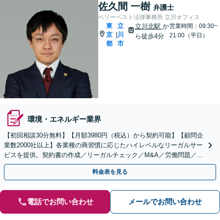
佐久間 一樹
弁護士
ベリーベスト法律事務所 立川オフィス
東
立
立川北駅
か
営業時間：09:30~
京
川
|
21:00（平日）
ら徒歩4分
都
市
環境・エネルギー業界
【初回相談30分無料】【月額3980円（税込）から契約可能】【顧問企
業数2000社以上】各業種の商習慣に応じたハイレベルなリーガルサー
ビスを提供。契約書の作成／リーガルチェック／M&A／労働問題／知
的財産等、お任せください【他士業連携可能】
料金表を見る
電話でお問い合わせ
メールでお問い合わせ