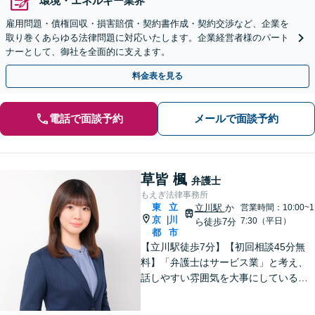
環境・エネルギー業界
雇用問題・債権回収・損害賠償・契約書作成・契約交渉など、企業を
取り巻くあらゆる法律問題に対応いたします。企業経営者様のパート
ナーとして、御社を全面的に支えます。
料金表を見る
電話で面談予約
メールで面談予約
草皆 楓
弁護士
もえぎ法律事務所
東
立
立川駅
か
営業時間：10:00~1
京
川
|
7:30（平日）
ら徒歩7分
都
市
【立川駅徒歩7分】【初回相談45分無
料】「弁護士はサービス業」と考え、
話しやすい雰囲気を大事にしている事
務所です。ご相談者様のお悩みをじっ
くり伺い、その気持ちに寄り添うこと