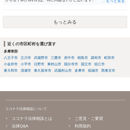
もっとみる
近くの市区町村を選び直す
多摩東部
八王子市
立川市
武蔵野市
三鷹市
府中市
昭島市
調布市
町田市
小金井市
小平市
日野市
東村山市
国分寺市
国立市
狛江市
東大和市
清瀬市
東久留米市
武蔵村山市
多摩市
稲城市
西東京市
ココナラ法律相談について
ココナラ法律相談とは
ご意見・ご要望
法律Q&A
利用規約