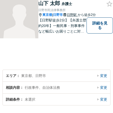
山下 太郎
です。まずはお気軽にご相談
弁護士
ください。【子連れ相談OK】
日野市民法律事務所
東京都
日野市
日野駅
から徒歩2分
|
【日野駅徒歩2分】【弁護士歴
詳細を見
約20年】一般民事・刑事事件
る
など幅広いお困りごとに対応
可能。建築紛争や原発事故な
どの複雑な問題にも積極的に
取り組んでおります。一つひ
とつの問題に真剣に向き合
い、最善の解決を目指しま
す。
エリア
東京都、日野市
変更
相談内容
行政事件、自治体法務
変更
詳細条件
未選択
変更