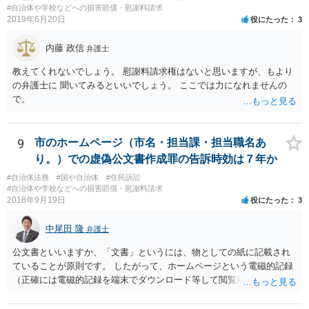
#自治体や学校などへの損害賠償・慰謝料請求
2019年6月20日
役にたった
3
内藤 政信
弁護士
教えてくれないでしょう。 慰謝料請求権はないと思いますが、もより
の弁護士に 聞いてみるといいでしょう。 ここでは力になれませんの
で。
9
市のホームページ（市名・担当課・担当職名あ
り。）での虚偽公文書作成罪の告訴時効は７年か
#自治体法務
#国や自治体
#住民訴訟
#自治体や学校などへの損害賠償・慰謝料請求
2018年9月19日
役にたった
3
中尾田 隆
弁護士
公文書といいますか、「文書」というには、物としての紙に記載され
ていることが原則です。 したがって、ホームページという電磁的記録
（正確には電磁的記録を端末でダウンロード等して閲覧用のソフトで
表示している画面）は文書ではありません。刑法１６１条の２に該当
するか否かとなります。 また、自動計算シートが「権利、義務又は事