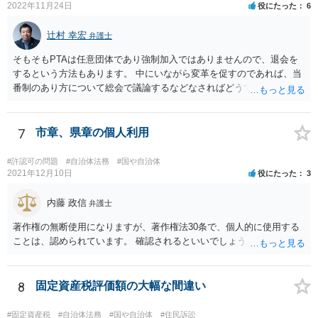
2022年11月24日
役にたった
6
辻村 幸宏
弁護士
そもそもPTAは任意団体であり強制加入ではありませんので、退会を
するという方法もあります。 中にいながら変革を促すのであれば、当
番制のあり方について総会で議論するなどなさればどうでしょうか。
7
市章、県章の個人利用
#許認可の問題
#自治体法務
#国や自治体
2021年12月10日
役にたった
3
内藤 政信
弁護士
著作権の無断使用になりますが、著作権法30条で、個人的に使用する
ことは、認められています。 確認されるといいでしょう。
8
固定資産税評価額の大幅な間違い
#固定資産税
#自治体法務
#国や自治体
#住民訴訟