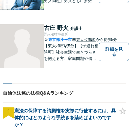
男女問題】男女ともに多数実
績アリ。親権、財産分与～養
育費まで幅広く対応【交通事
故】【相続】もお任せくださ
い。
古庄 野火
弁護士
野火法律事務所
東京都
小平市
東大和市駅
から徒歩5分
|
【東大和市駅5分】【子連れ相
詳細を見
談可】社会生活で生きづらさ
る
を抱える方、家庭問題や借金
問題などでお困りの方に、弁
護士として法律面からサポー
トいたします。【債務初回相
談無料】【分割払い可】【法
テラス利用可】
自治体法務の法律Q&Aランキング
1
憲法の保障する請願権を実際に行使するには、具
体的にはどのような手続きを踏めばよいのです
か？