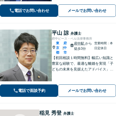
大の利益を得られるよう、知見を活か
し問題に真摯に向き合います。【韓国
電話でお問い合わせ
メールでお問い合わせ
語OK】
平山 諒
弁護士
府中ピース・ベル法律事務所
東
府
府中駅
から
営業時間：本
京
中
|
日定休日
徒歩3分
都
市
【初回相談１時間無料】幅広い知識と
豊富な経験で、最適な離婚を実現「子
どもの未来を見据えたアドバイス」
【子連れ相談可】【労働関係の書籍・
論文の執筆実績】企業の労働紛争、ハ
ラスメント対策措置をレクチャー。過
電話で面談予約
メールでお問い合わせ
労死・過労自殺などの問題にも精通
【府中駅3分】
稲見 秀登
弁護士