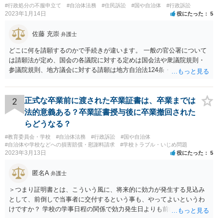
#行政処分の不服申立て
#自治体法務
#住民訴訟
#国や自治体
#行政訴訟
2023年1月14日
役にたった
5
佐藤 充崇
弁護士
どこに何を請願するのかで手続きが違います。 一般の官公署について
は請願法が定め、国会の各議院に対する定めは国会法や衆議院規則・
参議院規則、地方議会に対する請願は地方自治法124条・125条が定め
ています。 請願を行おうとする官公署にまず問いあわせるのが比較的
スムースかと思います。
2
正式な卒業前に渡された卒業証書は、卒業までは
法的意義ある？卒業証書授与後に卒業撤回された
らどうなる？
#教育委員会・学校
#自治体法務
#行政訴訟
#国や自治体
#自治体や学校などへの損害賠償・慰謝料請求
#学校トラブル・いじめ問題
2023年3月13日
役にたった
5
匿名A
弁護士
＞つまり証明書とは、こういう風に、将来的に効力が発生する見込み
として、前倒しで当事者に交付するという事も、やってよいというわ
けですか？ 学校の学事日程の関係で効力発生日よりも前に交付したか