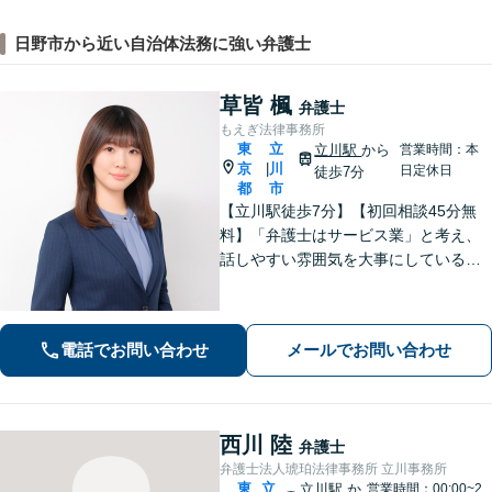
日野市から近い自治体法務に強い弁護士
草皆 楓
弁護士
もえぎ法律事務所
東
立
立川駅
から
営業時間：本
京
川
|
日定休日
徒歩7分
都
市
【立川駅徒歩7分】【初回相談45分無
料】「弁護士はサービス業」と考え、
話しやすい雰囲気を大事にしている事
務所です。ご相談者様のお悩みをじっ
くり伺い、その気持ちに寄り添うこと
を心がけています【離婚・男女問題／
電話でお問い合わせ
メールでお問い合わせ
相続・遺言／交通事故】
西川 陸
弁護士
弁護士法人琥珀法律事務所 立川事務所
東
立
立川駅
か
営業時間：00:00~2