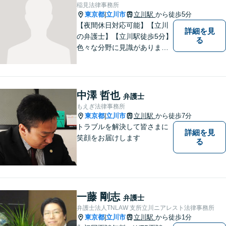
稲見法律事務所
東京都
立川市
立川駅
から徒歩5分
|
【夜間休日対応可能】【立川
詳細を見
の弁護士】【立川駅徒歩5分】
る
色々な分野に見識がありま
す。少しでもお悩みを抱えて
いる方は是非一度ご相談くだ
さい。
中澤 哲也
弁護士
もえぎ法律事務所
東京都
立川市
立川駅
から徒歩7分
|
トラブルを解決して皆さまに
詳細を見
笑顔をお届けします
る
一藤 剛志
弁護士
弁護士法人TNLAW 支所立川ニアレスト法律事務所
東京都
立川市
立川駅
から徒歩1分
|