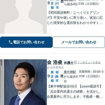
京
川
|
3:59（土日祝日）
ら徒歩4分
都
市
【初回面談無料：じっくりヒアリン
グ】不安や迷いに寄り添い、状況に応
じた現実的な選択肢をわかりやすくご
提案します。納得して前に進めるよ
う、誠実にサポートいたします【全国
対応】【電話・オンライン面談可】
電話でお問い合わせ
メールでお問い合わせ
金 浩俊
弁護士
インタビューを見る
金法律事務所
東中神駅
営業時間：00:00~2
東
昭
3:59（土日祝日）
京
島
から徒歩4
|
都
市
分
【東中神駅徒歩3分】【zoom面談可】
「元企業内弁護士の経験」を活かし、
企業案件に尽力します。不動産・離婚
問題の実績も多数あり！依頼者様が最