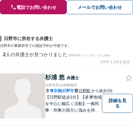
電話でお問い合わせ
メールでお問い合わせ
日野市に所在する弁護士
日野市の事務所等での面談予約が可能です。
2
人の弁護士が見つかりました
(検索結果について詳しくは
こちら
)
2件中 1-2件を表示
杉浦 悠
弁護士
日野市民法律事務所
東京都
日野市
日野駅
から徒歩2分
|
【日野駅徒歩2分】【多摩地域
詳細を見
を中心に幅広く活動】一般民
る
事・刑事の両方に強みを持つ
弁護士。依頼者様1人1人に寄
り添って、最適な道へと導き
ます。法律問題は身近なもの