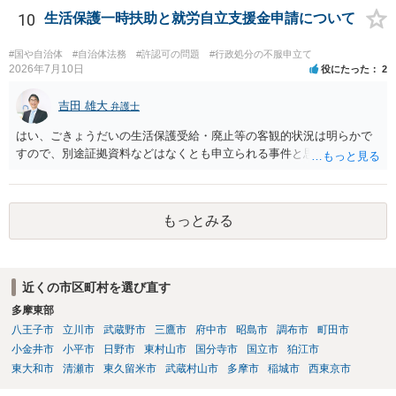
実証明に関する電磁的記録」に該当するか否かは、具体的な裁判とな
10
生活保護一時扶助と就労自立支援金申請について
ったときに裁判所がどのように判断するかは予測できません。 私見で
すが、一般論としては、ホームページ上の自動計算シートはあくまで
#国や自治体
#自治体法務
#許認可の問題
#行政処分の不服申立て
参考の情報であり、何か手続きをするさいに具体的に算定することに
2026年7月10日
役にたった
2
なると思われますので、「権利、義務又は事実証明に関する電磁的記
録」に該当しないと考えられます。 なお、刑法１６１条の２は「人の
吉田 雄大
弁護士
事務処理を誤らせる目的で、」という要件がかかっているため、当該
はい、ごきょうだいの生活保護受給・廃止等の客観的状況は明らかで
目的を欠く場合は刑法１６１条の２に該当しません。
すので、別途証拠資料などはなくとも申立られる事件と思います。
もっとみる
近くの市区町村を選び直す
多摩東部
八王子市
立川市
武蔵野市
三鷹市
府中市
昭島市
調布市
町田市
小金井市
小平市
日野市
東村山市
国分寺市
国立市
狛江市
東大和市
清瀬市
東久留米市
武蔵村山市
多摩市
稲城市
西東京市