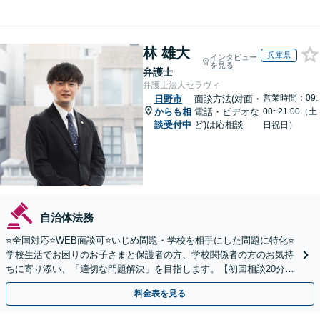
林 雄大
兵庫県
インタビュー
を見る
弁護士
弁護士法人セラヴィ
営業時間：09:
日野市
面談方法(対面・
からも相
電話・ビデオな
00~21:00（土
談受付中
ど)は応相談
日祝日）
自治体法務
⭐️全国対応⭐️WEB面談可⭐️いじめ問題・学校を相手にした問題に特化⭐️
学校生活でお困りのお子さまと保護者の方、学校関係者の方のお気持
ちに寄り添い、「適切な問題解決」を目指します。【初回相談20分無
料】
料金表を見る