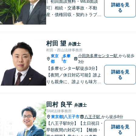
〖初回面談無料・WEB面談
詳細を見
可〗相続・交通事故・不動
る
産・債権回収・契約トラブル
に対応。事業と暮らしを守る
ため、早い段階から丁寧にサ
ポートします〖立川駅近く〗
村田 望
弁護士
村田・西山法律事務所
小田急多摩センター駅
から徒歩
東京
多摩
|
都
市
3分
【多摩センター駅徒歩3分】
詳細を見
【夜間／休日対応可能】誰よ
る
りも親身に、誰よりも味方で
ある存在になりたいと思いま
す。企業法務／相続問題／離
婚問題／不動産問題／刑事事
田村 良平
弁護士
件など、幅広く対応可能。迅
TAM法律事務所
速かつ適切な対応を心掛けて
東京都
八王子市
八王子駅
から徒歩8分
|
おります。
【八王子駅8分】【土日祝日・
詳細を見
早朝夜間の対応可】【離婚・
る