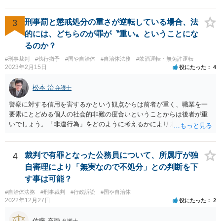
らとしても、効力発生日が記載されている証明書の効力に影響はない
でしょう。 両者をそろえるに越したことはないですが、卒業式の日程
自体は各学校によって慣例として定められることが多いですし、学籍
3
刑事罰と懲戒処分の重さが逆転している場合、法
離脱日も、学校によって異なるようですから、そのこと自体に特に問
的には、どちらのが罪が〝重い〟ということにな
題はないでしょう。 ＞万一、効力発生日より前に、その効力が無効と
るのか？
なる出来事が起こったとしたら、その証明書は効力を発生する事な
#刑事裁判
#執行猶予
#国や自治体
#自治体法務
#飲酒運転・無免許運転
く、証明書としては無効化されるということですね？ そう考えるのが
2023年2月15日
役にたった
4
自然でしょう。 ただし、卒業証書自体は、通常記載されている内容
が、全課程を修了したという事実について記載されており、卒業式時
松本 治
弁護士
点では、そのこと自体は過去の事実として間違いないので、卒業証書
自体の無効かどうかという法的な効力を議論するものではないでしょ
警察に対する信用を害するかという観点からは前者が重く、職業を一
う。 問題は、証書そのものではなく、在学中に何らかの問題を起こし
要素にとどめる個人の社会的非難の度合いということからは後者が重
て学籍を剥奪されたかどうか、ということなので、厳密に言えば卒業
いでしょう。「非違行為」をどのように考えるかによります。
証書自体の議論とは直接関係しないと思います。
4
裁判で有罪となった公務員について、所属庁が独
自審理により「無実なので不処分」との判断を下
す事は可能？
#自治体法務
#刑事裁判
#行政訴訟
#国や自治体
2022年12月27日
役にたった
2
佐藤 充崇
弁護士