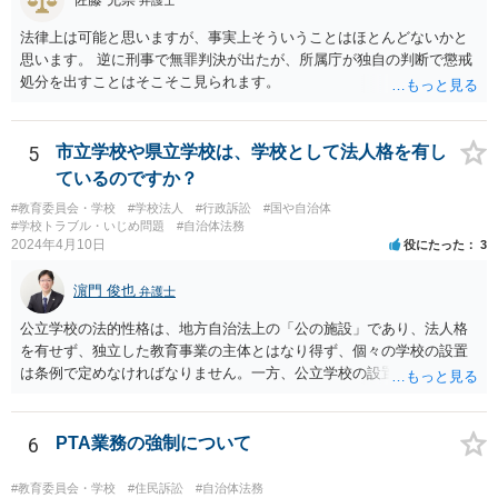
法律上は可能と思いますが、事実上そういうことはほとんどないかと
思います。 逆に刑事で無罪判決が出たが、所属庁が独自の判断で懲戒
処分を出すことはそこそこ見られます。
5
市立学校や県立学校は、学校として法人格を有し
ているのですか？
#教育委員会・学校
#学校法人
#行政訴訟
#国や自治体
#学校トラブル・いじめ問題
#自治体法務
2024年4月10日
役にたった
3
濵門 俊也
弁護士
公立学校の法的性格は、地方自治法上の「公の施設」であり、法人格
を有せず、独立した教育事業の主体とはなり得ず、個々の学校の設置
は条例で定めなければなりません。一方、公立学校の設置者である地
方公共団体は地方自治法上「法人とする。」と規定され、法律上の権
利義務の主体となる法人格を有し、教育事業の主体となっています。
ちなみに、公立学校は教育行政組織上の取扱いとしては「教育機関」
6
PTA業務の強制について
であり、校舎・校地等は地方自治法上「行政財産」とされています。
#教育委員会・学校
#住民訴訟
#自治体法務