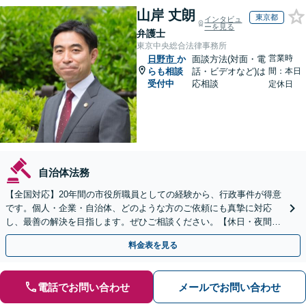
山岸 丈朗
東京都
インタビュ
ーを見る
弁護士
東京中央総合法律事務所
営業時
日野市
か
面談方法(対面・電
らも相談
話・ビデオなど)は
間：本日
受付中
応相談
定休日
自治体法務
【全国対応】20年間の市役所職員としての経験から、行政事件が得意
です。個人・企業・自治体、どのような方のご依頼にも真摯に対応
し、最善の解決を目指します。ぜひご相談ください。【休日・夜間相
談可】【ビデオ面談可】【銀座駅1分】
料金表を見る
電話でお問い合わせ
メールでお問い合わせ