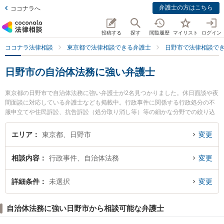
弁護士の方はこちら
ココナラへ
投稿する
探す
閲覧履歴
マイリスト
ログイン
ココナラ法律相談
東京都で法律相談できる弁護士
日野市で法律相談で
日野市の自治体法務に強い弁護士
東京都の日野市で自治体法務に強い弁護士が2名見つかりました。休日面談や夜
間面談に対応している弁護士なども掲載中。行政事件に関係する行政処分の不
服申立てや住民訴訟、抗告訴訟（処分取り消し等）等の細かな分野での絞り込
み検索もでき便利です。特に日野市民法律事務所の杉浦 悠弁護士や日野市民法
律事務所の山下 太郎弁護士のプロフィール情報や弁護士費用、強みなどが注目
エリア
東京都、日野市
変更
されています。『日野市で土日や夜間に発生した自治体法務のトラブルを今す
ぐに弁護士に相談したい』『自治体法務のトラブル解決の実績豊富な近くの弁
相談内容
行政事件、自治体法務
変更
護士を検索したい』『初回相談無料で自治体法務を法律相談できる日野市内の
弁護士に相談予約したい』などでお困りの相談者さんにおすすめです。
詳細条件
未選択
変更
自治体法務に強い日野市から相談可能な弁護士