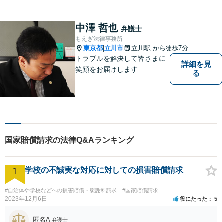
いる方は是非一度ご相談くだ
さい。
中澤 哲也
弁護士
もえぎ法律事務所
東京都
立川市
立川駅
から徒歩7分
|
トラブルを解決して皆さまに
詳細を見
笑顔をお届けします
る
国家賠償請求の法律Q&Aランキング
1
学校の不誠実な対応に対しての損害賠償請求
#自治体や学校などへの損害賠償・慰謝料請求
#国家賠償請求
2023年12月6日
役にたった
5
匿名A
弁護士