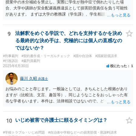
授業中の水分補給を禁止し、実際に学生が熱中症で倒れたりした場
合、大学や講師が安全配慮義務違反として損害賠償責任を負う可能性
があります。 まずは大学の教務課（学生課）、学生相談窓口、ハラス
メント相談窓口などに、現在の状況を相談することをお勧めします。
大学側から教師へ指導を入れてもらうのが一番安全で確実な方法で
す。
9
法解釈をめぐる学説で、どれを支持するかを決め
る最終的な決め手は、究極的には個人の直感なの
ではないか？
#刑事裁判
#契約書作成・リーガルチェック
#国や自治体
#国家賠償請求
#行政訴訟
#裁判員裁判
2025年6月30日
役にたった
1
藤川 久昭
弁護士
お悩みのことと存じます。一般論としては、きちんとした根拠があり
ますが（比較法、文言、趣旨等）、同じようなことをおっしゃった有
名な学者もいます。本件は、法律相談ではないので、どうしてもお知
りになりたいのならば、この手の問題に精通した弁護士等に、ネット
ではなく直接教授をうけるのが良いと思われます。
10
いじめ被害で弁護士に頼るタイミングは？
#学校トラブル・いじめ問題
#自治体や学校などへの損害賠償・慰謝料請求