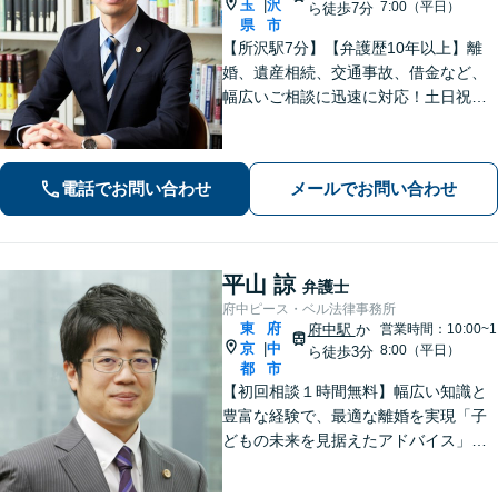
玉
沢
|
7:00（平日）
ら徒歩7分
県
市
【所沢駅7分】【弁護歴10年以上】離
婚、遺産相続、交通事故、借金など、
幅広いご相談に迅速に対応！土日祝夜
間も対応◎1人1人に最適な解決方法を
ご提案します。まずはお気軽にご相談
ください！【初回相談無料】
電話でお問い合わせ
メールでお問い合わせ
平山 諒
弁護士
府中ピース・ベル法律事務所
東
府
府中駅
か
営業時間：10:00~1
京
中
|
8:00（平日）
ら徒歩3分
都
市
【初回相談１時間無料】幅広い知識と
豊富な経験で、最適な離婚を実現「子
どもの未来を見据えたアドバイス」
【子連れ相談可】【労働関係の書籍・
論文の執筆実績】企業の労働紛争、ハ