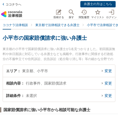
弁護士の方はこちら
ココナラへ
投稿する
探す
閲覧履歴
マイリスト
ログイン
ココナラ法律相談
東京都で法律相談できる弁護士
小平市で法律相談で
小平市の国家賠償請求に強い弁護士
東京都の小平市で国家賠償請求に強い弁護士が1名見つかりました。初回面談無
料や休日面談に対応している弁護士なども掲載中。行政事件に関係する行政処
分の不服申立てや住民訴訟、抗告訴訟（処分取り消し等）等の細かな分野での
絞り込み検索もでき便利です。特に野火法律事務所の古庄 野火弁護士のプロフ
ィール情報や弁護士費用、強みなどが注目されています。『小平市で土日や夜
エリア
東京都、小平市
変更
間に発生した国家賠償請求のトラブルを今すぐに弁護士に相談したい』『国家
賠償請求のトラブル解決の実績豊富な近くの弁護士を検索したい』『初回相談
相談内容
行政事件、国家賠償請求
変更
無料で国家賠償請求を法律相談できる小平市内の弁護士に相談予約したい』な
どでお困りの相談者さんにおすすめです。
詳細条件
未選択
変更
国家賠償請求に強い小平市から相談可能な弁護士