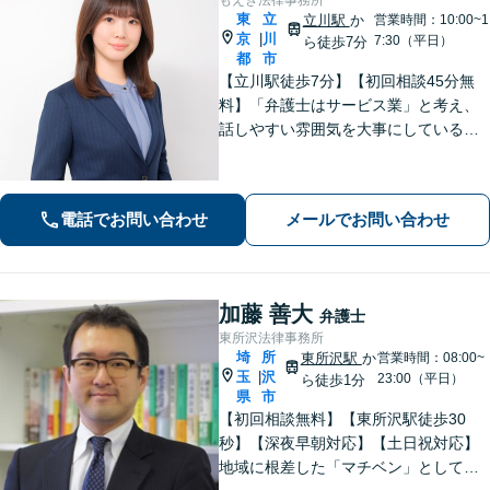
東
立
立川駅
か
営業時間：10:00~1
京
川
|
7:30（平日）
ら徒歩7分
都
市
【立川駅徒歩7分】【初回相談45分無
料】「弁護士はサービス業」と考え、
話しやすい雰囲気を大事にしている事
務所です。ご相談者様のお悩みをじっ
くり伺い、その気持ちに寄り添うこと
を心がけています【離婚・男女問題／
電話でお問い合わせ
メールでお問い合わせ
相続・遺言／交通事故】
加藤 善大
弁護士
東所沢法律事務所
埼
所
東所沢駅
か
営業時間：08:00~
玉
沢
|
23:00（平日）
ら徒歩1分
県
市
【初回相談無料】【東所沢駅徒歩30
秒】【深夜早朝対応】【土日祝対応】
地域に根差した「マチベン」として、