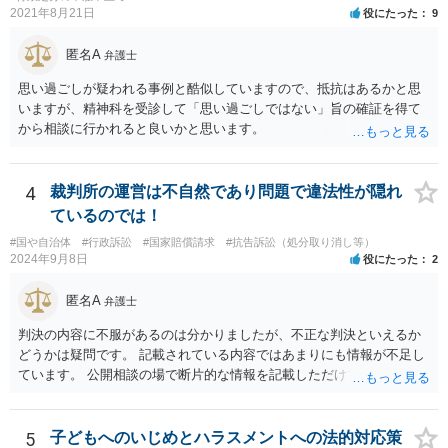
2021年8月21日
役にたった
9
匿名A
弁護士
思い過ごしが疑われる事例と酷似していますので、抵抗はあるかと思
いますが、精神科を受診して「思い過ごしではない」旨の確証を得て
から相談に行かれると良いかと思います。
4
裁判所の運営は不自然であり問題で違法性が隠れ
ているのでは！
#国や自治体
#行政訴訟
#国家賠償請求
#抗告訴訟（処分取り消し等）
2024年9月8日
役にたった
2
匿名A
弁護士
判決の内容に不服があるのは分かりましたが、不正な判決といえるか
どうかは疑問です。 記載されている内容ではあまりにも情報が不足し
ています。 公開相談の場で断片的な情報を記載しただけでは判断が難
しいため、事件の記録一式をもって弁護士に相談に行くべきかと思い
ます。
5
子どもへのいじめとハラスメントへの法的対応策