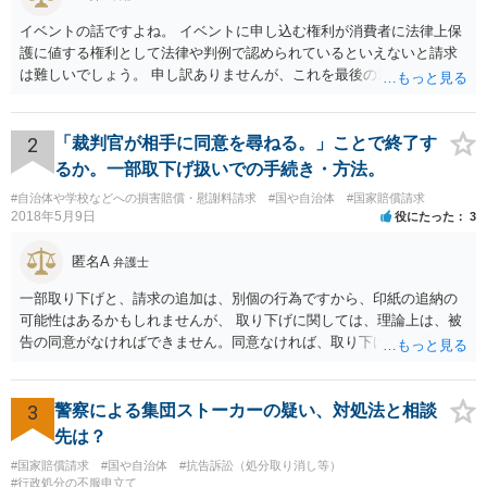
イベントの話ですよね。 イベントに申し込む権利が消費者に法律上保
護に値する権利として法律や判例で認められているといえないと請求
は難しいでしょう。 申し訳ありませんが、これを最後の返信としま
す。
2
「裁判官が相手に同意を尋ねる。」ことで終了す
るか。一部取下げ扱いでの手続き・方法。
#自治体や学校などへの損害賠償・慰謝料請求
#国や自治体
#国家賠償請求
2018年5月9日
役にたった
3
匿名A
弁護士
一部取り下げと、請求の追加は、別個の行為ですから、印紙の追納の
可能性はあるかもしれませんが、 取り下げに関しては、理論上は、被
告の同意がなければできません。同意なければ、取り下げられず従前
の請求額のまま進行します。 ただ、一部取り下げの場合は、裁判官か
ら、よろしいですねなど尋ねられて同意しないケースは、少ないよう
に思えます。
3
警察による集団ストーカーの疑い、対処法と相談
先は？
#国家賠償請求
#国や自治体
#抗告訴訟（処分取り消し等）
#行政処分の不服申立て