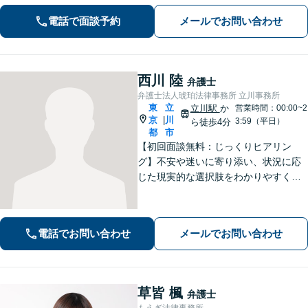
ラスメント対策措置をレクチャー。過
電話で面談予約
メールでお問い合わせ
労死・過労自殺などの問題にも精通
【府中駅3分】
西川 陸
弁護士
弁護士法人琥珀法律事務所 立川事務所
東
立
立川駅
か
営業時間：00:00~2
京
川
|
3:59（平日）
ら徒歩4分
都
市
【初回面談無料：じっくりヒアリン
グ】不安や迷いに寄り添い、状況に応
じた現実的な選択肢をわかりやすくご
提案します。納得して前に進めるよ
う、誠実にサポートいたします【全国
対応】【電話・オンライン面談可】
電話でお問い合わせ
メールでお問い合わせ
草皆 楓
弁護士
もえぎ法律事務所