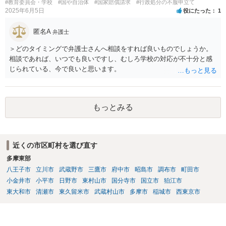
#教育委員会・学校
#国や自治体
#国家賠償請求
#行政処分の不服申立て
2025年6月5日
役にたった
1
匿名A
弁護士
＞どのタイミングで弁護士さんへ相談をすれば良いものでしょうか。
相談であれば、いつでも良いですし、むしろ学校の対応が不十分と感
じられている、今で良いと思います。
もっとみる
近くの市区町村を選び直す
多摩東部
八王子市
立川市
武蔵野市
三鷹市
府中市
昭島市
調布市
町田市
小金井市
小平市
日野市
東村山市
国分寺市
国立市
狛江市
東大和市
清瀬市
東久留米市
武蔵村山市
多摩市
稲城市
西東京市