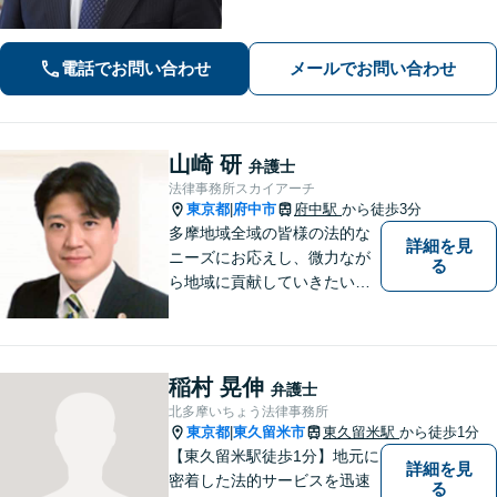
みなさまの法律トラブルに真剣に向き
合います。ご都合に合わせて出張相談
も承ります。リーズナブルな料金体系
電話でお問い合わせ
メールでお問い合わせ
をご提供しています。
山崎 研
弁護士
法律事務所スカイアーチ
東京都
府中市
府中駅
から徒歩3分
|
多摩地域全域の皆様の法的な
詳細を見
ニーズにお応えし、微力なが
る
ら地域に貢献していきたいと
考えています。
稲村 晃伸
弁護士
北多摩いちょう法律事務所
東京都
東久留米市
東久留米駅
から徒歩1分
|
【東久留米駅徒歩1分】地元に
詳細を見
密着した法的サービスを迅速
る