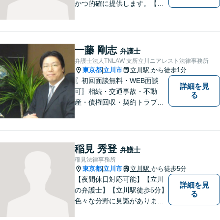
かつ的確に提供します。【当
日／夜間／休日対応可能】法
律トラブルでお悩みの方は、
お気軽にご相談ください。ご
納得のいく解決を目指して、
一藤 剛志
弁護士
全力を尽くします。【法テラ
弁護士法人TNLAW 支所立川ニアレスト法律事務所
ス利用可能】
東京都
立川市
立川駅
から徒歩1分
|
〖初回面談無料・WEB面談
詳細を見
可〗相続・交通事故・不動
る
産・債権回収・契約トラブル
に対応。事業と暮らしを守る
ため、早い段階から丁寧にサ
ポートします〖立川駅近く〗
稲見 秀登
弁護士
稲見法律事務所
東京都
立川市
立川駅
から徒歩5分
|
【夜間休日対応可能】【立川
詳細を見
の弁護士】【立川駅徒歩5分】
る
色々な分野に見識がありま
す。少しでもお悩みを抱えて