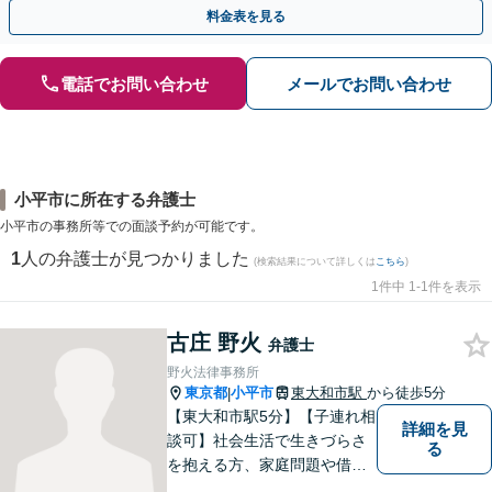
料】
料金表を見る
電話でお問い合わせ
メールでお問い合わせ
小平市に所在する弁護士
小平市の事務所等での面談予約が可能です。
1
人の弁護士が見つかりました
(検索結果について詳しくは
こちら
)
1件中 1-1件を表示
古庄 野火
弁護士
野火法律事務所
東京都
小平市
東大和市駅
から徒歩5分
|
【東大和市駅5分】【子連れ相
詳細を見
談可】社会生活で生きづらさ
る
を抱える方、家庭問題や借金
問題などでお困りの方に、弁