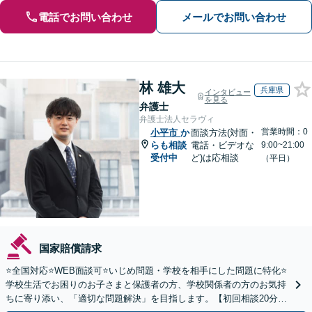
電話でお問い合わせ
メールでお問い合わせ
林 雄大
兵庫県
インタビュー
を見る
弁護士
弁護士法人セラヴィ
営業時間：0
小平市
か
面談方法(対面・
らも相談
電話・ビデオな
9:00~21:00
受付中
ど)は応相談
（平日）
国家賠償請求
⭐️全国対応⭐️WEB面談可⭐️いじめ問題・学校を相手にした問題に特化⭐️
学校生活でお困りのお子さまと保護者の方、学校関係者の方のお気持
ちに寄り添い、「適切な問題解決」を目指します。【初回相談20分無