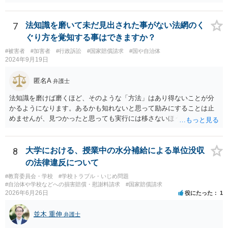
7
法知識を磨いて未だ見出された事がない法網のく
ぐり方を覚知する事はできますか？
#被害者
#加害者
#行政訴訟
#国家賠償請求
#国や自治体
2024年9月19日
匿名A
弁護士
法知識を磨けば磨くほど、そのような「方法」はあり得ないことが分
かるようになります。あるかも知れないと思って励みにすることは止
めませんが、見つかったと思っても実行には移さないほうがいいでし
ょう。
8
大学における、授業中の水分補給による単位没収
の法律違反について
#教育委員会・学校
#学校トラブル・いじめ問題
#自治体や学校などへの損害賠償・慰謝料請求
#国家賠償請求
2026年6月26日
役にたった
1
並木 重伸
弁護士