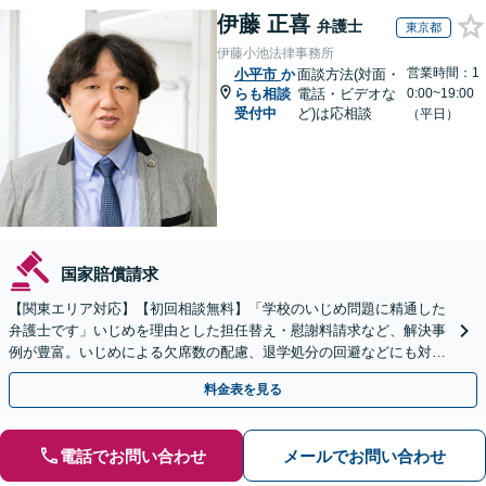
伊藤 正喜
弁護士
東京都
伊藤小池法律事務所
営業時間：1
小平市
か
面談方法(対面・
らも相談
電話・ビデオな
0:00~19:00
受付中
ど)は応相談
（平日）
国家賠償請求
【関東エリア対応】【初回相談無料】「学校のいじめ問題に精通した
弁護士です」いじめを理由とした担任替え・慰謝料請求など、解決事
例が豊富。いじめによる欠席数の配慮、退学処分の回避などにも対応
可能です【夜間・休日相談可】【完全個室】
料金表を見る
電話でお問い合わせ
メールでお問い合わせ