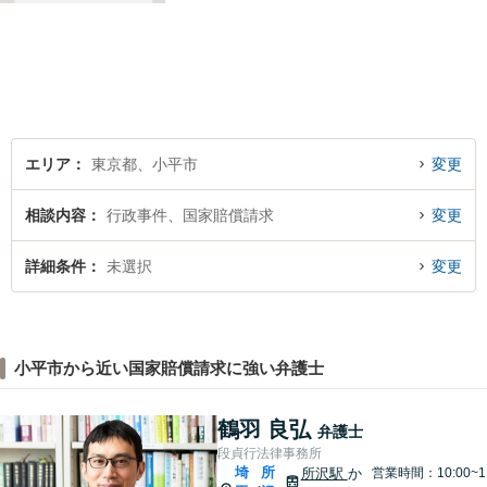
護士として法律面からサポー
トいたします。【債務初回相
談無料】【分割払い可】【法
テラス利用可】
エリア
東京都、小平市
変更
相談内容
行政事件、国家賠償請求
変更
詳細条件
未選択
変更
小平市から近い国家賠償請求に強い弁護士
鶴羽 良弘
弁護士
段貞行法律事務所
埼
所
所沢駅
か
営業時間：10:00~1