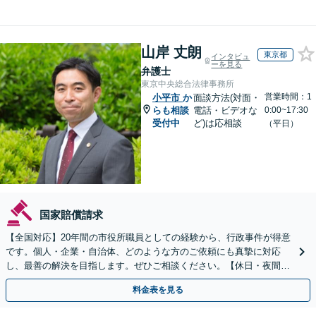
山岸 丈朗
東京都
インタビュ
ーを見る
弁護士
東京中央総合法律事務所
営業時間：1
小平市
か
面談方法(対面・
らも相談
電話・ビデオな
0:00~17:30
受付中
ど)は応相談
（平日）
国家賠償請求
【全国対応】20年間の市役所職員としての経験から、行政事件が得意
です。個人・企業・自治体、どのような方のご依頼にも真摯に対応
し、最善の解決を目指します。ぜひご相談ください。【休日・夜間相
談可】【ビデオ面談可】【銀座駅1分】
料金表を見る