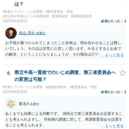
は？
#学校トラブル・いじめ問題
#教育委員会・学校
#自治体や学校などへの損害賠償・慰謝料請求
#国家賠償請求
2025年6月26日
役にたった
2
佐山 亮介
弁護士
お子様が傷つけられてしまったこと自体は、埋め合わせることは難し
いでしょう。その点は非常に心苦しく思います。やるとするとお金で
の解決、ということになりましょうが、その場合は①学校側のいじ
め・ハラスメント認定を材料に問題のクラスメイトの親に損害賠償請
求をすること、②学校が公立学校ならば自治体に対する国家賠償請求
／私立学校ならば担任＋学校に対する損害賠償請求をすることが考え
6
県立中高一貫校でのいじめ調査、第三者委員会へ
られます。 ①については、保護者の監督義務が認められるかどうかが
の変更は可能？
焦点になるでしょう。
#学校トラブル・いじめ問題
#国家賠償請求
#教育委員会・学校
2024年9月20日
役にたった
2
匿名A
弁護士
あくまでも知事による判断です。 現時点で第三者委員会を設置するこ
とも考えられますし、 学校側の調査に対して、再調査委員会を設置す
ることも考えられます。