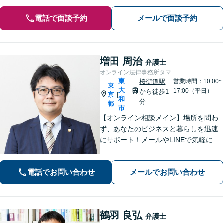
電話で面談予約
メールで面談予約
増田 周治
弁護士
オンライン法律事務所タマ
東
桜街道駅
営業時間：10:00~
東
大
17:00（平日）
から徒歩1
京
|
和
分
都
市
【オンライン相談メイン】場所を問わ
ず、あなたのビジネスと暮らしを迅速
にサポート！メールやLINEで気軽につ
ながる身近さと、倒産・労働紛争で磨
いた確かな解決力で、進むべき道を丁
電話でお問い合わせ
メールでお問い合わせ
寧に示します。【メール・LINE 受付
中】
鶴羽 良弘
弁護士