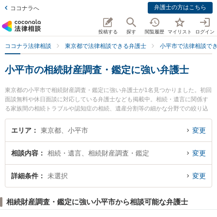
弁護士の方はこちら
ココナラへ
投稿する
探す
閲覧履歴
マイリスト
ログイン
ココナラ法律相談
東京都で法律相談できる弁護士
小平市で法律相談で
小平市の相続財産調査・鑑定に強い弁護士
東京都の小平市で相続財産調査・鑑定に強い弁護士が1名見つかりました。初回
面談無料や休日面談に対応している弁護士なども掲載中。相続・遺言に関係す
る家族間の相続トラブルや認知症の相続、遺産分割等の細かな分野での絞り込
み検索もでき便利です。特に野火法律事務所の古庄 野火弁護士のプロフィール
情報や弁護士費用、強みなどが注目されています。『小平市で土日や夜間に発
エリア
東京都、小平市
変更
生した相続財産調査・鑑定のトラブルを今すぐに弁護士に相談したい』『相続
財産調査・鑑定のトラブル解決の実績豊富な近くの弁護士を検索したい』『初
相談内容
相続・遺言、相続財産調査・鑑定
変更
回相談無料で相続財産調査・鑑定を法律相談できる小平市内の弁護士に相談予
約したい』などでお困りの相談者さんにおすすめです。
詳細条件
未選択
変更
相続財産調査・鑑定に強い小平市から相談可能な弁護士