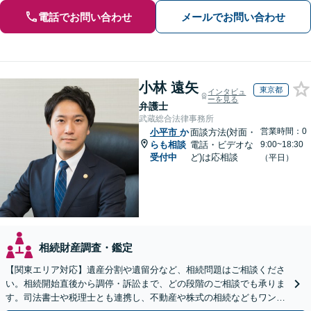
電話でお問い合わせ
メールでお問い合わせ
小林 遠矢
東京都
インタビュ
ーを見る
弁護士
武蔵総合法律事務所
営業時間：0
小平市
か
面談方法(対面・
らも相談
電話・ビデオな
9:00~18:30
受付中
ど)は応相談
（平日）
相続財産調査・鑑定
【関東エリア対応】遺産分割や遺留分など、相続問題はご相談くださ
い。相続開始直後から調停・訴訟まで、どの段階のご相談でも承りま
す。司法書士や税理士とも連携し、不動産や株式の相続などもワンス