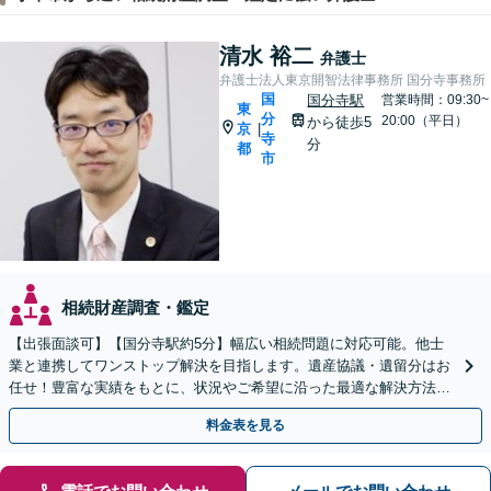
清水 裕二
弁護士
弁護士法人東京開智法律事務所 国分寺事務所
国
国分寺駅
営業時間：09:30~
東
分
20:00（平日）
から徒歩5
京
|
寺
分
都
市
相続財産調査・鑑定
【出張面談可】【国分寺駅約5分】幅広い相続問題に対応可能。他士
業と連携してワンストップ解決を目指します。遺産協議・遺留分はお
任せ！豊富な実績をもとに、状況やご希望に沿った最適な解決方法を
ご提案します【夜間・休日相談可】
料金表を見る