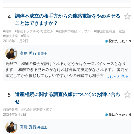
務を理由に断られる可能性が高いです。 資料は調停を起こしてから任
意に開示を求め、応じなければ「調査嘱託」という手続きを使って銀
行等に照会をかけることになるでしょう。 不動産は、相続登記が済ん
4
調停不成立の相手方からの迷惑電話をやめさせる
でいなければ市役所ないし区役所に、お子様と義父様のつながりがわ
ことはできますか？
かる戸籍一式を揃えてもちこみ、「名寄せ」という手続きをすると、
#調停
#相続トラブルの代理交渉
#家族間の相続トラブル
#相続財産調査・鑑定
分かると思います。遺産分割協議書の偽造等により既に相続登記され
#相続放棄
#調停
てしまっている場合は、住所などに当たりをつけて登記名義を調べて
2018年11月2日
役にたった
9
探すことになるでしょう。 代理人弁護士を立てられるのはおすすめで
すが、現代では、各々が自由に価格設定をしていますので、特に相場
高島 秀行
弁護士
はお示しできません。ただし、かつて日本弁護士連合会が設けていた
報酬基準を踏まえて価格設定している弁護士は一定数いると思います
高裁で、和解の機会が設けられるかどうかはケースバイケースとなり
ので、それが一応の目安となるでしょう。
ます。 和解できる見込みがなければ高裁で決定がなされます。 審判が
確定してから依頼してもよいですが 今の段階でも相手方の連絡が迷惑
であれば 弁護士に依頼してもよいと思います。
5
遺産相続に関する調査依頼についてのお問い合わ
せ
#遺産分割
#相続財産調査・鑑定
2024年5月2日
役にたった
6
高島 秀行
弁護士