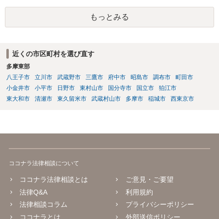
もっとみる
近くの市区町村を選び直す
多摩東部
八王子市
立川市
武蔵野市
三鷹市
府中市
昭島市
調布市
町田市
小金井市
小平市
日野市
東村山市
国分寺市
国立市
狛江市
東大和市
清瀬市
東久留米市
武蔵村山市
多摩市
稲城市
西東京市
ココナラ法律相談について
ココナラ法律相談とは
ご意見・ご要望
法律Q&A
利用規約
法律相談コラム
プライバシーポリシー
ココナラとは
外部送信ポリシー