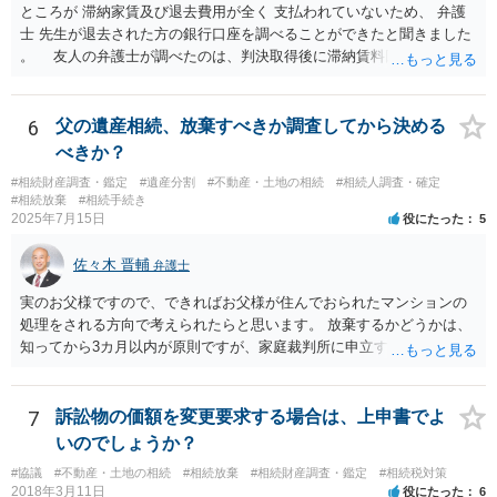
ところが 滞納家賃及び退去費用が全く 支払われていないため、 弁護
士 先生が退去された方の銀行口座を調べることができたと聞きました
。 友人の弁護士が調べたのは、判決取得後に滞納賃料回収のため
に、預金の有無及び残高の開示を求めたもので 判決を取るために、
預金の入出金履歴を調べたわけではありません。 残念ながら、事案
や目的も異なりますし、開示の内容も異なります。
6
父の遺産相続、放棄すべきか調査してから決める
べきか？
#相続財産調査・鑑定
#遺産分割
#不動産・土地の相続
#相続人調査・確定
#相続放棄
#相続手続き
2025年7月15日
役にたった
5
佐々木 晋輔
弁護士
実のお父様ですので、できればお父様が住んでおられたマンションの
処理をされる方向で考えられたらと思います。 放棄するかどうかは、
知ってから3カ月以内が原則ですが、家庭裁判所に申立すれば3カ月の
期間を伸長することができます。 その間に、財産の状況を調査して、
放棄するかどうか決めることができます。 銀行やサラ金が数年も放置
することはありませんので、数年後に借金が発見される可能性はほぼ
7
訴訟物の価額を変更要求する場合は、上申書でよ
ありません。 なお、私が扱った相続放棄を検討していた案件で、期間
いのでしょうか？
伸長して調査したところ、サラ金に対する過払金など相当な財産が見
#協議
#不動産・土地の相続
#相続放棄
#相続財産調査・鑑定
#相続税対策
つかったため相続したという事例がありました。
2018年3月11日
役にたった
6