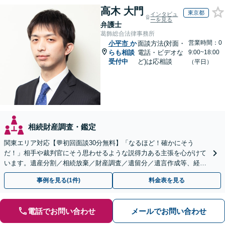
高木 大門
東京都
インタビュ
ーを見る
弁護士
葛飾総合法律事務所
営業時間：0
小平市
か
面談方法(対面・
らも相談
電話・ビデオな
9:00~18:00
受付中
ど)は応相談
（平日）
相続財産調査・鑑定
関東エリア対応【💬初回面談30分無料】「なるほど！確かにそう
だ！」相手や裁判官にそう思わせるような説得力ある主張を心がけて
います。遺産分割／相続放棄／財産調査／遺留分／遺言作成等、経験
豊富な事務所。複雑な手続を代行【年間相談100件以上】
事例を見る(1件)
料金表を見る
電話でお問い合わせ
メールでお問い合わせ