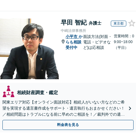
早田 智紀
弁護士
東京都
中嶋法律事務所
営業時間：0
小平市
か
面談方法(対面・
らも相談
電話・ビデオな
9:00~18:00
受付中
ど)は応相談
（平日）
相続財産調査・鑑定
関東エリア対応【オンライン面談対応】相続人がいない方などのご希
望を実現する遺言書作成をサポート・遺言執行もおまかせください！
／相続問題はトラブルになる前に早めのご相談を！／裁判外での遺産
分割協議の経験多数【完全個室】
料金表を見る