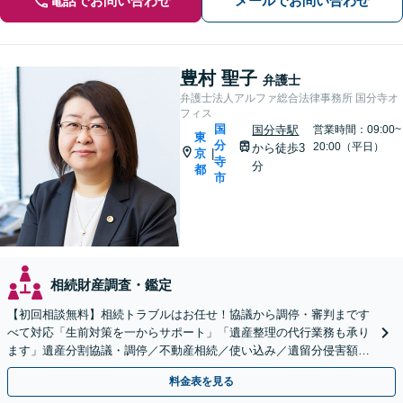
電話でお問い合わせ
メールでお問い合わせ
豊村 聖子
弁護士
弁護士法人アルファ総合法律事務所 国分寺オ
フィス
国
国分寺駅
営業時間：09:00~
東
分
20:00（平日）
から徒歩3
京
|
寺
分
都
市
相続財産調査・鑑定
【初回相談無料】相続トラブルはお任せ！協議から調停・審判まです
べて対応「生前対策を一からサポート」「遺産整理の代行業務も承り
ます」遺産分割協議・調停／不動産相続／使い込み／遺留分侵害額請
求／相続放棄【完全個室】【国分寺駅3分】
料金表を見る