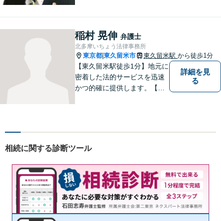
稲村 晃伸
弁護士
北多摩いちょう法律事務所
東京都
東久留米市
東久留米駅
から徒歩1分
|
【東久留米駅徒歩1分】地元に
詳細を見
密着した法的サービスを迅速
る
かつ的確に提供します。【当
日／夜間／休日対応可能】法
律トラブルでお悩みの方は、
お気軽にご相談ください。ご
納得のいく解決を目指して、
全力を尽くします。【法テラ
相続に関する診断ツール
ス利用可能】