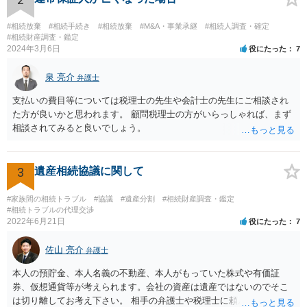
し、お姉さんに見られたくないような資料がある場合、「非開示の希
望に関する申出書」と共に提出することも考えられます。 ご質問：書
#相続放棄
#相続手続き
#相続放棄
#M&A・事業承継
#相続人調査・確定
いた方が良い事と書かない方が良い事 回答： お姉さんが申立書の「申
#相続財産調査・鑑定
2024年3月6日
役にたった
7
立ての趣旨」のところに書いている遺産の分け方に対して意見があれ
ば、まずそれを書くとよいです。 次に「申立ての理由」のところに、
泉 亮介
なぜ調停を申し立てたのか(例えば、あかささんと話合いが出来ない／
弁護士
決裂した、など)や亡くなった方・あかささん・お姉さん間の事情やい
支払いの費目等については税理士の先生や会計士の先生にご相談され
きさつなどが書かれていると思うので、あかささんから見てそれは違
た方が良いかと思われます。 顧問税理士の方がいらっしゃれば、まず
うと感じるところは、どのように違うのか、など書くとよいです。 そ
相談されてみると良いでしょう。
の他、お姉さんの申立書には書かれていないけど、どのように遺産を
分けるかを決めるについてあかささんが重要だと考える事情があれば
(例えば、○○のときにお姉さんは亡くなった方からお金を援助してもら
3
遺産相続協議に関して
った等)、それも書くとよいです。 書かない方が良いと思うことは、遺
産分割に関係ない(と思われる)いきさつを沢山盛り込むことだと考えま
#家族間の相続トラブル
#協議
#遺産分割
#相続財産調査・鑑定
す(あくまで遺産分割に関係することに留める方が、裁判所や調停委員
#相続トラブルの代理交渉
の方に事情を理解してもらいやすいと思います)。
2022年6月21日
役にたった
7
佐山 亮介
弁護士
本人の預貯金、本人名義の不動産、本人がもっていた株式や有価証
券、仮想通貨等が考えられます。会社の資産は遺産ではないのでそこ
は切り離してお考え下さい。 相手の弁護士や税理士に頼んでも守秘義