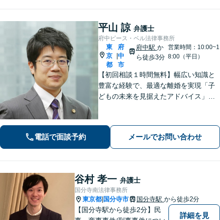
平山 諒
弁護士
府中ピース・ベル法律事務所
東
府
府中駅
か
営業時間：10:00~1
京
中
|
8:00（平日）
ら徒歩3分
都
市
【初回相談１時間無料】幅広い知識と
豊富な経験で、最適な離婚を実現「子
どもの未来を見据えたアドバイス」
【子連れ相談可】【労働関係の書籍・
論文の執筆実績】企業の労働紛争、ハ
ラスメント対策措置をレクチャー。過
電話で面談予約
メールでお問い合わせ
労死・過労自殺などの問題にも精通
【府中駅3分】
谷村 孝一
弁護士
国分寺南法律事務所
東京都
国分寺市
国分寺駅
から徒歩2分
|
【国分寺駅から徒歩2分】民
詳細を見