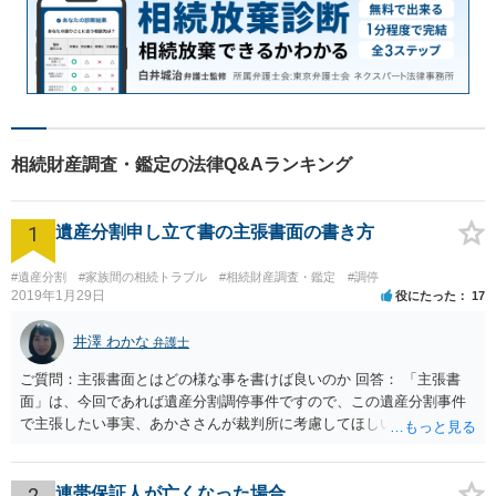
相続財産調査・鑑定の法律Q&Aランキング
1
遺産分割申し立て書の主張書面の書き方
#遺産分割
#家族間の相続トラブル
#相続財産調査・鑑定
#調停
2019年1月29日
役にたった
17
井澤 わかな
弁護士
ご質問：主張書面とはどの様な事を書けば良いのか 回答： 「主張書
面」は、今回であれば遺産分割調停事件ですので、この遺産分割事件
で主張したい事実、あかささんが裁判所に考慮してほしいと思う、亡
くなった方・あかささん・お姉さん間の事情などを記入することにな
ります。 もし、主張したい事実や考慮してほしい事情に関連して
資料を持っているようであれば、主張書面とは別で提出できます。も
2
連帯保証人が亡くなった場合