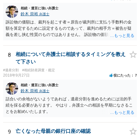
相続・遺言に強い弁護士
鈴木 崇裕
弁護士
訴訟物の価額は、裁判を起こす者＝原告が裁判所に支払う手数料の金
額を算定するために設定するものであって、裁判の相手方＝被告が疑
義を差し挟む性質のものではありません。 訴訟物の価額自体が裁判の
目的（審理の対象）となることもありませんので、上申書や証拠を出
したとしても、変更されることはありません。
8
相続について弁護士に相談するタイミングを教え
て下さい
#遺産分割
#相続財産調査・鑑定
2018年9月27日
役にたった
7
相続・遺言に強い弁護士
鈴木 崇裕
弁護士
話合いの余地がないようであれば，遺産分割を進めるためには法的手
続を採る必要があります。 やはり，弁護士への相談を早期になさるこ
とをお勧めいたします。
9
亡くなった母親の銀行口座の確認