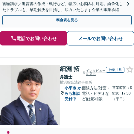
害額請求／遺言書の作成・執行など、幅広いお悩みに対応。紛争化し
たトラブルも、早期解決を目指し、尽力いたします企業の事業承継の
お悩みもご相談ください【夜間・休日面談】【電話相談可】
料金表を見る
電話でお問い合わせ
メールでお問い合わせ
細淵 拓
神奈川県
インタビュー
を見る
弁護士
横浜綜合法律事務所
営業時間：0
小平市
か
面談方法(対面・
らも相談
電話・ビデオな
9:30~17:30
受付中
ど)は応相談
（平日）