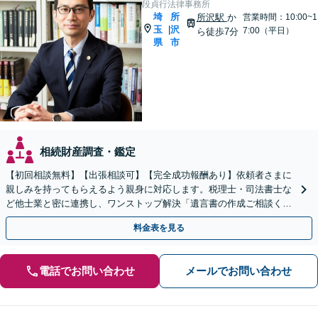
段貞行法律事務所
埼
所
所沢駅
か
営業時間：10:00~1
玉
沢
|
7:00（平日）
ら徒歩7分
県
市
相続財産調査・鑑定
【初回相談無料】【出張相談可】【完全成功報酬あり】依頼者さまに
親しみを持ってもらえるよう親身に対応します。税理士・司法書士な
ど他士業と密に連携し、ワンストップ解決「遺言書の作成ご相談くだ
さい／相続での揉め事を未然に防ぐ」【休日・夜間相談可】
料金表を見る
電話でお問い合わせ
メールでお問い合わせ