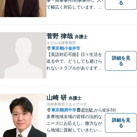
事・商事事件/刑事事件につい
る
て幅広く対応しています。ま
ずはお気軽にご相談くださ
い。
菅野 律哉
弁護士
エゼル法律事務所
東京都
小金井市
|
【英語対応可能】日々生活を
詳細を見
送る中で、どうしても避けら
る
れないトラブルがあります。
相談の中で皆様のお話をお聞
きし、法律家がお役に立てる
かどうかを一緒に考えていき
ます。 まずはお気軽にご相談
山崎 研
弁護士
ください。
法律事務所スカイアーチ
東京都
府中市
府中駅
から徒歩3分
|
多摩地域全域の皆様の法的な
詳細を見
ニーズにお応えし、微力なが
る
ら地域に貢献していきたいと
考えています。