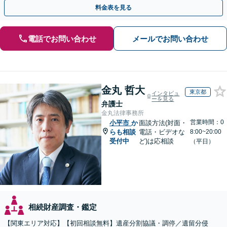
トップで対応可能。遺言書作成や事業承継のご相談にも対応
料金表を見る
電話でお問い合わせ
メールでお問い合わせ
金丸 哲大
東京都
インタビュ
ーを見る
弁護士
金丸法律事務所
営業時間：0
小平市
か
面談方法(対面・
らも相談
電話・ビデオな
8:00~20:00
受付中
ど)は応相談
（平日）
相続財産調査・鑑定
【関東エリア対応】【初回相談無料】遺産分割協議・調停／遺留分侵