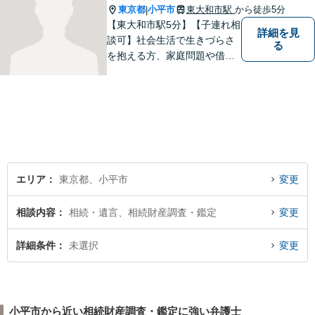
東京都
小平市
東大和市駅
から徒歩5分
|
【東大和市駅5分】【子連れ相
詳細を見
談可】社会生活で生きづらさ
る
を抱える方、家庭問題や借金
問題などでお困りの方に、弁
護士として法律面からサポー
トいたします。【債務初回相
談無料】【分割払い可】【法
テラス利用可】
エリア
東京都、小平市
変更
相談内容
相続・遺言、相続財産調査・鑑定
変更
詳細条件
未選択
変更
小平市から近い相続財産調査・鑑定に強い弁護士