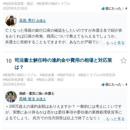
#相続財産調査・鑑定
#家族間の相続トラブル
2025年6月18日
役にたった
4
高島 秀行
弁護士
亡くなった母親の銀行口座の確認をしたいのですが弁護士名で紹介状
をおくれば口座の有無、残高について教えてもらえるでしょうか。
弁護士に依頼することもできますが、あなたが戸籍でお母さんの相続
人であり、相続人本人であることなどを証明すれば、口座の有無や残
高は教えてくれると思います。 自分ではよくわからないということ
であれば、弁護士に相談し依頼されたら良いと思います。
10
司法書士解任時の違約金や費用の相場と対応策
は？
#家族間の相続トラブル
#相続放棄
#相続手続き
#相続トラブルの代理交渉
#相続財産調査・鑑定
#相続人調査・確定
2025年2月4日
役にたった
4
相続・遺言に強い弁護士
髙橋 俊太
弁護士
＞100万超えの違約金額はありえますか？ 一般的には考えにくいです
が、実際にあり得るかは否かは委任事項や委任後の業務処理状況等に
よるでしょう。 此方での当方回答は以上で終了となりますが、参考に
なりましたら幸いです。