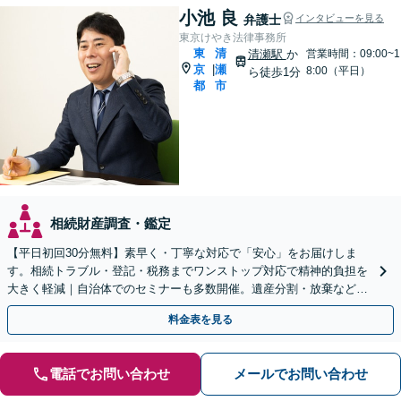
小池 良
弁護士
インタビューを見る
東京けやき法律事務所
東
清
清瀬駅
か
営業時間：09:00~1
京
瀬
|
8:00（平日）
ら徒歩1分
都
市
相続財産調査・鑑定
【平日初回30分無料】素早く・丁寧な対応で「安心」をお届けしま
す。相続トラブル・登記・税務までワンストップ対応で精神的負担を
大きく軽減｜自治体でのセミナーも多数開催。遺産分割・放棄などま
ずはお気軽にご相談ください【通知税理士】
料金表を見る
電話でお問い合わせ
メールでお問い合わせ