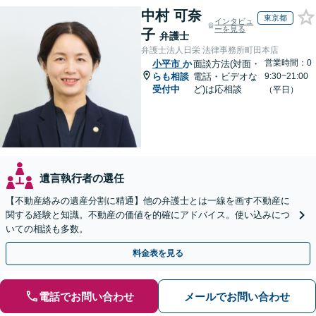
中村 可奈
東京都
インタビュ
ーを見る
子
弁護士
弁護士法人日栄 法律事務所町田本店
営業時間：0
小平市
か
面談方法(対面・
らも相談
電話・ビデオな
9:30~21:00
受付中
ど)は応相談
（平日）
遺言執行者の選任
【不動産絡みの遺産分割に精通】他の弁護士とは一線を画す不動産に
関する経験と知識。不動産の価値を的確にアドバイス。使い込みにつ
いての相談も多数。
料金表を見る
電話でお問い合わせ
メールでお問い合わせ