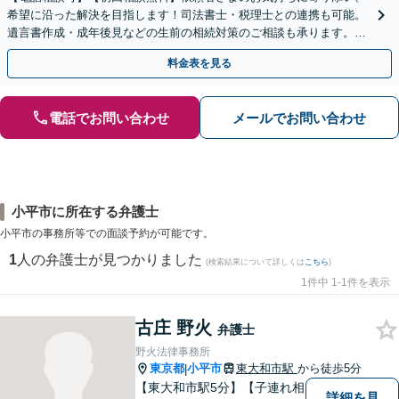
希望に沿った解決を目指します！司法書士・税理士との連携も可能。
遺言書作成・成年後見などの生前の相続対策のご相談も承ります。
【夜間／休日の相談可能】
料金表を見る
電話でお問い合わせ
メールでお問い合わせ
小平市に所在する弁護士
小平市の事務所等での面談予約が可能です。
1
人の弁護士が見つかりました
(検索結果について詳しくは
こちら
)
1件中 1-1件を表示
古庄 野火
弁護士
野火法律事務所
東京都
小平市
東大和市駅
から徒歩5分
|
【東大和市駅5分】【子連れ相
詳細を見