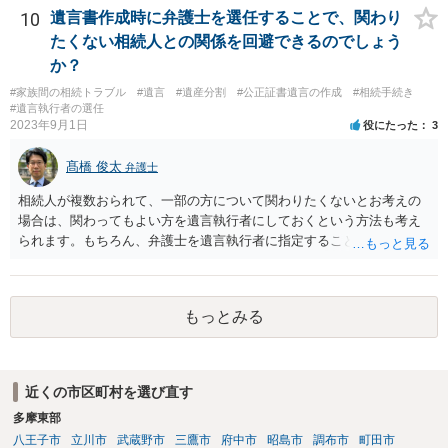
10
遺言書作成時に弁護士を選任することで、関わり
たくない相続人との関係を回避できるのでしょう
か？
#家族間の相続トラブル
#遺言
#遺産分割
#公正証書遺言の作成
#相続手続き
#遺言執行者の選任
2023年9月1日
役にたった
3
髙橋 俊太
弁護士
相続人が複数おられて、一部の方について関わりたくないとお考えの
場合は、関わってもよい方を遺言執行者にしておくという方法も考え
られます。もちろん、弁護士を遺言執行者に指定することもできます
が、（関わってもよい）相続人を遺言執行者に指定しておいて、その
方に再委任の権限を付与しておくという方法もあります。 一度、弁護
士に直接ご相談されることをお勧めいたします。
もっとみる
近くの市区町村を選び直す
多摩東部
八王子市
立川市
武蔵野市
三鷹市
府中市
昭島市
調布市
町田市