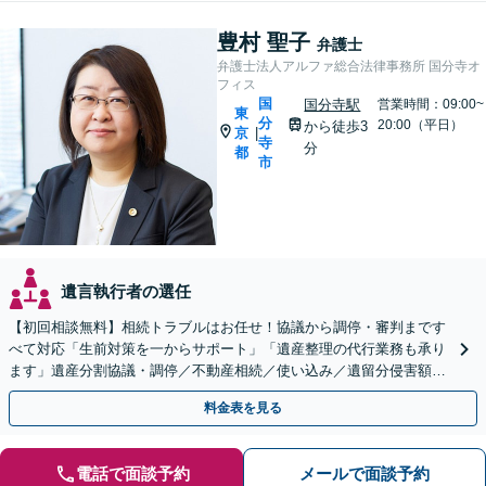
豊村 聖子
弁護士
弁護士法人アルファ総合法律事務所 国分寺オ
フィス
国
国分寺駅
営業時間：09:00~
東
分
20:00（平日）
から徒歩3
京
|
寺
分
都
市
遺言執行者の選任
【初回相談無料】相続トラブルはお任せ！協議から調停・審判まです
べて対応「生前対策を一からサポート」「遺産整理の代行業務も承り
ます」遺産分割協議・調停／不動産相続／使い込み／遺留分侵害額請
求／相続放棄【完全個室】【国分寺駅3分】
料金表を見る
電話で面談予約
メールで面談予約