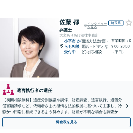
佐藤 都
埼玉県
インタビュー
を見る
弁護士
大宮ありあけ法律事務所
営業時間：0
小平市
か
面談方法(対面・
らも相談
電話・ビデオな
9:00~20:00
受付中
ど)は応相談
（平日）
遺言執行者の選任
【初回相談無料】遺産分割協議や調停、財産調査、遺言執行、遺留分
侵害額請求など。依頼者さまの感情を法的根拠に基づいて主張し、冷
静かつ円滑に相続できるよう努めます。財産が不明な場合も調査から
対応します。
料金表を見る