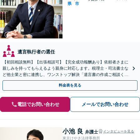
県
市
遺言執行者の選任
【初回相談無料】【出張相談可】【完全成功報酬あり】依頼者さまに
親しみを持ってもらえるよう親身に対応します。税理士・司法書士な
ど他士業と密に連携し、ワンストップ解決「遺言書の作成ご相談くだ
さい／相続での揉め事を未然に防ぐ」【休日・夜間相談可】
料金表を見る
電話でお問い合わせ
メールでお問い合わせ
小池 良
弁護士
インタビューを見る
東京けやき法律事務所