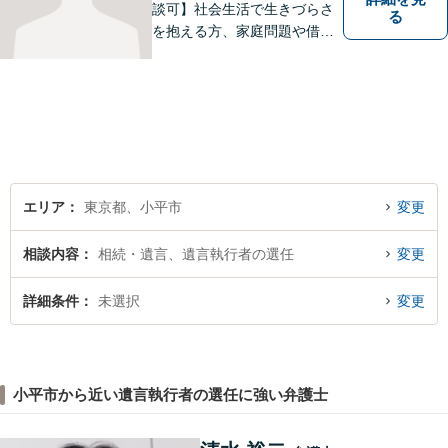
談可】社会生活で生きづらさ
る
を抱える方、家庭問題や借金
問題などでお困りの方に、弁
護士として法律面からサポー
トいたします。【債務初回相
談無料】【分割払い可】【法
テラス利用可】
エリア
東京都、小平市
変更
相談内容
相続・遺言、遺言執行者の選任
変更
詳細条件
未選択
変更
小平市から近い遺言執行者の選任に強い弁護士