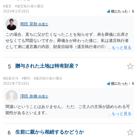
#遺言
#遺言執行者の選任
2024年1月18日
役にたった
5
岡田 晃朝
弁護士
この場合、直ちに父が亡くなったことを知らせず、弟を葬儀に出席さ
せなくても問題ないですか。葬儀をが終わった後に、私は遺言執行者
として弟に遺言書の内容、財産目録等（遺言執行者の職務）を知らせ
ればよいですか。 葬儀は喪主が主催する行事ですから、誰を参加させ
るかは喪主の自由です。 呼ばなくてもかまいません。 そもそも、そう
いう法律関係にありません。 遺言の内容と遺産の総額の通知、公正証
5
贈与された土地は特有財産？
書でない場合は遺言の検認については、執行者に通知義務があるの
で、対応しましょう。 そのあとは遺留分の請求などがあればそれへの
#財産分与
#審判
#遺言執行者の選任
対応となるでしょう。
2021年7月19日
役にたった
5
澤田 奈穗
弁護士
間違いということはありません。 ただ、ご主人の主張が認められる可
能性があるといえます。
6
生前に親から相続するかどうか