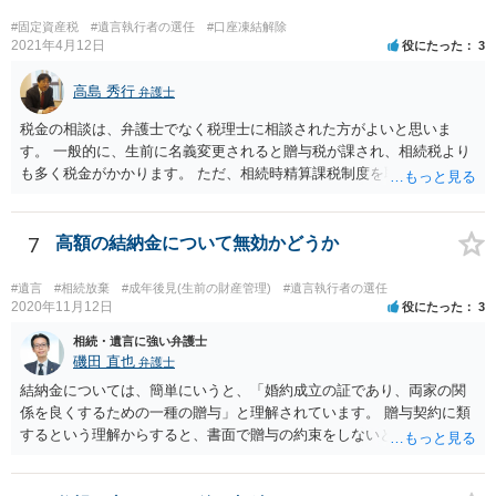
#固定資産税
#遺言執行者の選任
#口座凍結解除
2021年4月12日
役にたった
3
高島 秀行
弁護士
税金の相談は、弁護士でなく税理士に相談された方がよいと思いま
す。 一般的に、生前に名義変更されると贈与税が課され、相続税より
も多く税金がかかります。 ただ、相続時精算課税制度を取れば、実質
的に相続税と同等の税金で済む可能性があります。 実際に税理士にど
ういう場合にどれくらい税金がかかるか計算してもらって どういう方
針を取るか決められたらよいと思います。
7
高額の結納金について無効かどうか
#遺言
#相続放棄
#成年後見(生前の財産管理)
#遺言執行者の選任
2020年11月12日
役にたった
3
相続・遺言に強い弁護士
磯田 直也
弁護士
結納金については、簡単にいうと、「婚約成立の証であり、両家の関
係を良くするための一種の贈与」と理解されています。 贈与契約に類
するという理解からすると、書面で贈与の約束をしないと相手方は支
払いを請求できません。 反面、実際に支払ったあとから返金を求める
ことは困難です。 くれぐれも今後お気をつけください。 弁護士に対応