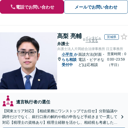
電話でお問い合わせ
メールでお問い合わせ
髙梨 亮輔
茨城県
インタビュ
ーを見る
弁護士
弁護士法人片岡総合法律事務所 日立事務所
営業時間：0
小平市
か
面談方法(対面・
らも相談
電話・ビデオな
0:00~23:59
受付中
ど)は応相談
（平日）
遺言執行者の選任
【関東エリア対応】【相続業務にワンストップでお任せ】分割協議や
調停だけでなく、銀行口座の解約や税の申告など手続きまで一貫して
対応【税理士の資格あり】税理士経験を活かし、相続税も考慮した相