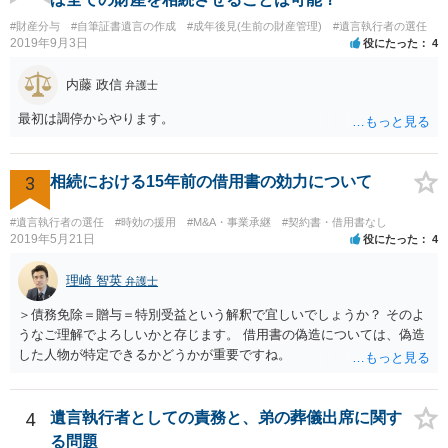
#財産分与
#自筆証書遺言の作成
#成年後見(生前の財産管理)
#遺言執行者の選任
2019年9月3日
役にたった
4
内藤 政信
弁護士
最初は調停からやります。
3
相続における15年前の借用書の効力について
#遺言執行者の選任
#時効の援用
#M&A・事業承継
#契約書・借用書なし
2019年5月21日
役にたった
4
理崎 智英
弁護士
＞債務免除＝贈与＝特別受益という解釈で宜しいでしょうか？ そのよ
うなご理解でよろしいかと存じます。 借用書の偽造については、偽造
した人物が特定できるかどうかが重要ですね。
4
遺言執行者としての責務と、弟の葬儀出席に関す
る問題