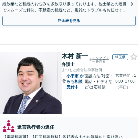
続放棄など相続のお悩みを多数取り扱っております。他士業との連携
でスムーズに解決。不動産の相続など、複雑なトラブルもお任せくだ
さい。【初回面談相談30分無料】
料金表を見る
木村 新一
埼玉県
インタビュ
ーを見る
弁護士
まつもと総合法律事務所
営業時間：1
小平市
か
面談方法(対面・
らも相談
電話・ビデオな
0:00~17:00
受付中
ど)は応相談
（平日）
遺言執行者の選任
【電話相談可】【初回相談無料】依頼者さまのお気持ちに寄り添い、