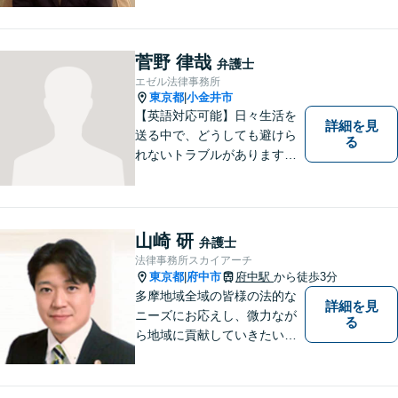
い。
菅野 律哉
弁護士
エゼル法律事務所
東京都
小金井市
|
【英語対応可能】日々生活を
詳細を見
送る中で、どうしても避けら
る
れないトラブルがあります。
相談の中で皆様のお話をお聞
きし、法律家がお役に立てる
かどうかを一緒に考えていき
ます。 まずはお気軽にご相談
山崎 研
弁護士
ください。
法律事務所スカイアーチ
東京都
府中市
府中駅
から徒歩3分
|
多摩地域全域の皆様の法的な
詳細を見
ニーズにお応えし、微力なが
る
ら地域に貢献していきたいと
考えています。