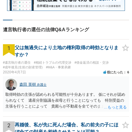
遺言執行者の選任の法律Q&Aランキング
1
父は無過失により土地の権利取得の時効となりま
すか？
#遺言執行者の選任
#相続トラブルの代理交渉
#借金返済の相談・交渉
#成年後見(生前の財産管理)
#M&A・事業承継
2020年4月7日
役にたった
6
森田 英樹
弁護士
取得時効の主張が認められる可能性が十分あります。 仮にそれが認め
られなくて 遺産分割協議を叔母と行うことになっても 特別受益の
主張を行うことによって 貴殿らが不動産を全てそのまま取得できる
ことが可能でしょう。
2
再婚後、私が先に死んだ場合、私の前夫の子にほ
ぼ全ての財産を相続させることは可能？