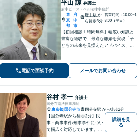
平山 諒
弁護士
府中ピース・ベル法律事務所
東
府
府中駅
か
営業時間：10:00~1
京
中
|
8:00（平日）
ら徒歩3分
都
市
【初回相談１時間無料】幅広い知識と
豊富な経験で、最適な離婚を実現「子
どもの未来を見据えたアドバイス」
【子連れ相談可】【労働関係の書籍・
論文の執筆実績】企業の労働紛争、ハ
ラスメント対策措置をレクチャー。過
電話で面談予約
メールでお問い合わせ
労死・過労自殺などの問題にも精通
【府中駅3分】
谷村 孝一
弁護士
国分寺南法律事務所
東京都
国分寺市
国分寺駅
から徒歩2分
|
【国分寺駅から徒歩2分】民
詳細を見
事・商事事件/刑事事件につい
る
て幅広く対応しています。ま
ずはお気軽にご相談くださ