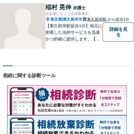
稲村 晃伸
弁護士
北多摩いちょう法律事務所
東京都
東久留米市
東久留米駅
から徒歩1分
|
【東久留米駅徒歩1分】地元に
詳細を見
密着した法的サービスを迅速
る
かつ的確に提供します。【当
日／夜間／休日対応可能】法
律トラブルでお悩みの方は、
お気軽にご相談ください。ご
納得のいく解決を目指して、
全力を尽くします。【法テラ
相続に関する診断ツール
ス利用可能】