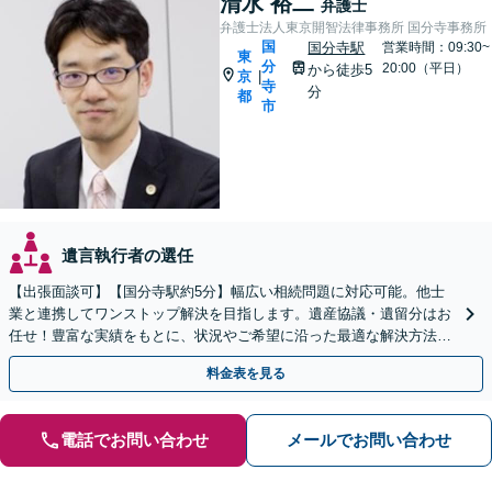
清水 裕二
弁護士
弁護士法人東京開智法律事務所 国分寺事務所
国
国分寺駅
営業時間：09:30~
東
分
20:00（平日）
から徒歩5
京
|
寺
分
都
市
遺言執行者の選任
【出張面談可】【国分寺駅約5分】幅広い相続問題に対応可能。他士
業と連携してワンストップ解決を目指します。遺産協議・遺留分はお
任せ！豊富な実績をもとに、状況やご希望に沿った最適な解決方法を
ご提案します【夜間・休日相談可】
料金表を見る
電話でお問い合わせ
メールでお問い合わせ