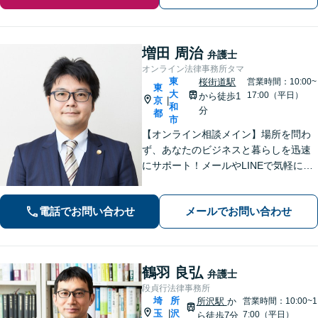
増田 周治
弁護士
オンライン法律事務所タマ
東
桜街道駅
営業時間：10:00~
東
大
17:00（平日）
から徒歩1
京
|
和
分
都
市
【オンライン相談メイン】場所を問わ
ず、あなたのビジネスと暮らしを迅速
にサポート！メールやLINEで気軽につ
ながる身近さと、倒産・労働紛争で磨
いた確かな解決力で、進むべき道を丁
電話でお問い合わせ
メールでお問い合わせ
寧に示します。【メール・LINE 受付
中】
鶴羽 良弘
弁護士
段貞行法律事務所
埼
所
所沢駅
か
営業時間：10:00~1
玉
沢
|
7:00（平日）
ら徒歩7分