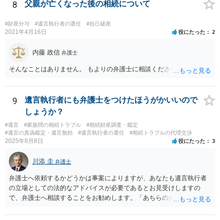
を依頼されるのも悪くはありませんが、感情的な理由が強いと思いま
8
父親が亡くなった後の相続について
すので法的観点から説得を試みても解決は難しいように思います。
#財産分与
#遺言執行者の選任
#自己破産
2021年4月16日
役にたった
2
内藤 政信
弁護士
そんなことはありません。 もよりの弁護士に相談ください。
9
遺言執行者にも弁護士をつけたほうがかいいので
しょうか？
#遺言
#家族間の相続トラブル
#相続財産調査・鑑定
#遺言の真偽鑑定・遺言無効
#遺言執行者の選任
#相続トラブルの代理交渉
2025年8月8日
役にたった
3
川添 圭
弁護士
弁護士へ依頼するかどうかは事案によりますが、あなたも遺言執行者
の立場としての法的なアドバイスが必要であるとお見受けしますの
で、弁護士へ相談することをお勧めします。「あちらの弁護士」（元
嫁と娘の弁護士のことでしょうか）へ聴いても、自分に有利な主張や
誘導しかしてこないと思います。