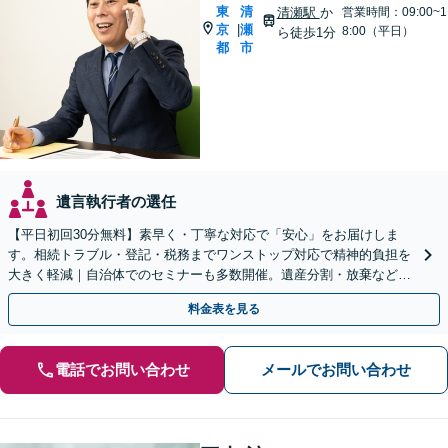
東
清
清瀬駅
か
営業時間：09:00~1
京
瀬
|
8:00（平日）
ら徒歩1分
都
市
遺言執行者の選任
【平日初回30分無料】素早く・丁寧な対応で「安心」をお届けしま
す。相続トラブル・登記・税務までワンストップ対応で精神的負担を
大きく軽減｜自治体でのセミナーも多数開催。遺産分割・放棄などま
ずはお気軽にご相談ください【通知税理士】
料金表を見る
電話でお問い合わせ
メールでお問い合わせ