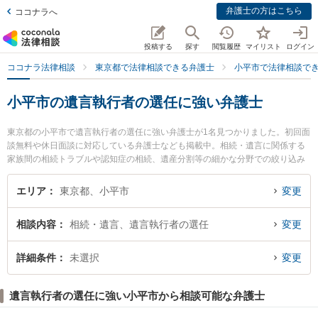
弁護士の方はこちら
ココナラへ
投稿する
探す
閲覧履歴
マイリスト
ログイン
ココナラ法律相談
東京都で法律相談できる弁護士
小平市で法律相談で
小平市の遺言執行者の選任に強い弁護士
東京都の小平市で遺言執行者の選任に強い弁護士が1名見つかりました。初回面
談無料や休日面談に対応している弁護士なども掲載中。相続・遺言に関係する
家族間の相続トラブルや認知症の相続、遺産分割等の細かな分野での絞り込み
検索もでき便利です。特に野火法律事務所の古庄 野火弁護士のプロフィール情
報や弁護士費用、強みなどが注目されています。『小平市で土日や夜間に発生
エリア
東京都、小平市
変更
した遺言執行者の選任のトラブルを今すぐに弁護士に相談したい』『遺言執行
者の選任のトラブル解決の実績豊富な近くの弁護士を検索したい』『初回相談
相談内容
相続・遺言、遺言執行者の選任
変更
無料で遺言執行者の選任を法律相談できる小平市内の弁護士に相談予約した
い』などでお困りの相談者さんにおすすめです。
詳細条件
未選択
変更
遺言執行者の選任に強い小平市から相談可能な弁護士