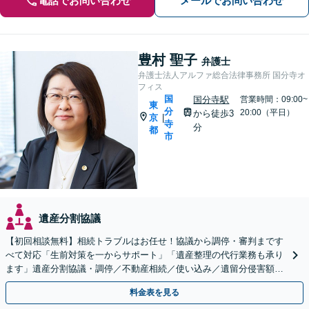
電話でお問い合わせ
メールでお問い合わせ
豊村 聖子
弁護士
弁護士法人アルファ総合法律事務所 国分寺オ
フィス
国
国分寺駅
営業時間：09:00~
東
分
20:00（平日）
から徒歩3
京
|
寺
分
都
市
遺産分割協議
【初回相談無料】相続トラブルはお任せ！協議から調停・審判まです
べて対応「生前対策を一からサポート」「遺産整理の代行業務も承り
ます」遺産分割協議・調停／不動産相続／使い込み／遺留分侵害額請
求／相続放棄【完全個室】【国分寺駅3分】
料金表を見る