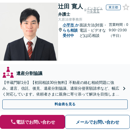
辻田 寛人
東京都
インタビュ
ーを見る
弁護士
大原法律事務所
営業時間：0
小平市
か
面談方法(対面・
らも相談
電話・ビデオな
9:00~23:00
受付中
ど)は応相談
（平日）
遺産分割協議
【半蔵門駅1分】【初回相談30分無料】不動産の絡む相続問題に強
み。遺言、信託、後見、遺産分割協議、遺留分侵害額請求など、幅広
く対応しています。依頼者さまに親身に寄り添って解決を目指しま
す。
料金表を見る
電話でお問い合わせ
メールでお問い合わせ