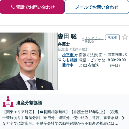
電話でお問い合わせ
メールでお問い合わせ
森田 聡
東京都
インタビュー
を見る
弁護士
新虎通り法律事務所
営業時間：0
小平市
か
面談方法(対面・
らも相談
電話・ビデオな
9:30~20:00
受付中
ど)は応相談
（平日）
遺産分割協議
【関東エリア対応】【☎︎初回相談無料】【弁護士歴15年以上】【税理
士登録あり】遺産分割、寄与分、遺留分、使い込み、遺言、事業承継
など全てに対応可。不動産会社での勤務経験から不動産の相続には特