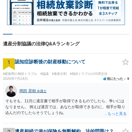
遺産分割協議の法律Q&Aランキング
1
認知症診断後の財産移動について
#家族間の相続トラブル
#協議
#遺産分割
#相続トラブルの代理交渉
2026年7月24日
役にたった
9
岡田 晃朝
弁護士
そもそも、11月に遺言書で相手が取得できるものでしたら、争いには
なりません。 例えば遺言では、あなたが取得できるのに、相手が取り
込んだのでしたらそうでしょうね。
2
遺産相続で弟が保険を無断解約、法的問題は？