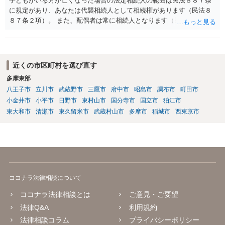
子どもがいる方が亡くなった場合の法定相続人の範囲は民法８８７条
に規定があり、あなたは代襲相続人として相続権があります（民法８
８７条２項）。 また、配偶者は常に相続人となります（民法８９０
条）。 「祖父の子供３人」の方の配偶者がご健在であれば、その方に
も相続権があります。つまり、孫５人に加えて「おじ又はおば」にも
相続権がある可能性があります。
近くの市区町村を選び直す
多摩東部
八王子市
立川市
武蔵野市
三鷹市
府中市
昭島市
調布市
町田市
小金井市
小平市
日野市
東村山市
国分寺市
国立市
狛江市
東大和市
清瀬市
東久留米市
武蔵村山市
多摩市
稲城市
西東京市
ココナラ法律相談について
ココナラ法律相談とは
ご意見・ご要望
法律Q&A
利用規約
法律相談コラム
プライバシーポリシー