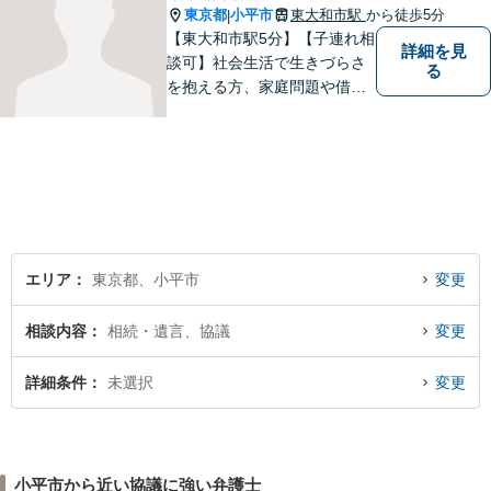
東京都
小平市
東大和市駅
から徒歩5分
|
【東大和市駅5分】【子連れ相
詳細を見
談可】社会生活で生きづらさ
る
を抱える方、家庭問題や借金
問題などでお困りの方に、弁
護士として法律面からサポー
トいたします。【債務初回相
談無料】【分割払い可】【法
テラス利用可】
エリア
東京都、小平市
変更
相談内容
相続・遺言、協議
変更
詳細条件
未選択
変更
小平市から近い協議に強い弁護士