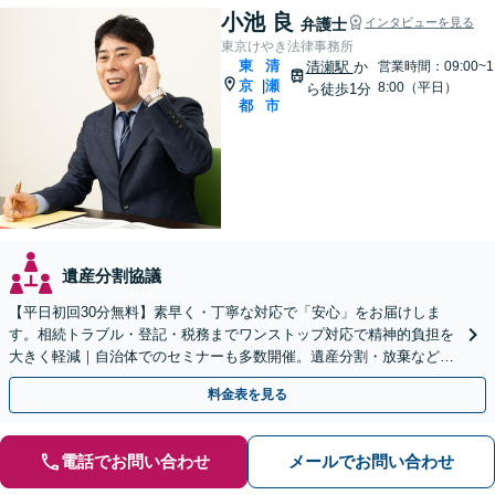
小池 良
弁護士
インタビューを見る
東京けやき法律事務所
東
清
清瀬駅
か
営業時間：09:00~1
京
瀬
|
8:00（平日）
ら徒歩1分
都
市
遺産分割協議
【平日初回30分無料】素早く・丁寧な対応で「安心」をお届けしま
す。相続トラブル・登記・税務までワンストップ対応で精神的負担を
大きく軽減｜自治体でのセミナーも多数開催。遺産分割・放棄などま
ずはお気軽にご相談ください【通知税理士】
料金表を見る
電話でお問い合わせ
メールでお問い合わせ