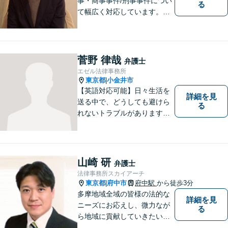
事・商事事件/刑事事件につい
る
て幅広く対応しています。ま
ずはお気軽にご相談くださ
い。
菅野 律哉
弁護士
エゼル法律事務所
東京都
小金井市
|
【英語対応可能】日々生活を
詳細を見
送る中で、どうしても避けら
る
れないトラブルがあります。
相談の中で皆様のお話をお聞
きし、法律家がお役に立てる
かどうかを一緒に考えていき
ます。 まずはお気軽にご相談
山崎 研
弁護士
ください。
法律事務所スカイアーチ
東京都
府中市
府中駅
から徒歩3分
|
多摩地域全域の皆様の法的な
詳細を見
ニーズにお応えし、微力なが
る
ら地域に貢献していきたいと
考えています。