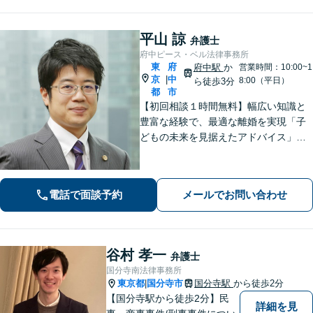
平山 諒
弁護士
府中ピース・ベル法律事務所
東
府
府中駅
か
営業時間：10:00~1
京
中
|
8:00（平日）
ら徒歩3分
都
市
【初回相談１時間無料】幅広い知識と
豊富な経験で、最適な離婚を実現「子
どもの未来を見据えたアドバイス」
【子連れ相談可】【労働関係の書籍・
論文の執筆実績】企業の労働紛争、ハ
ラスメント対策措置をレクチャー。過
電話で面談予約
メールでお問い合わせ
労死・過労自殺などの問題にも精通
【府中駅3分】
谷村 孝一
弁護士
国分寺南法律事務所
東京都
国分寺市
国分寺駅
から徒歩2分
|
【国分寺駅から徒歩2分】民
詳細を見