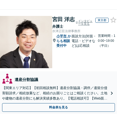
宮田 洋志
東京都
インタビュ
ーを見る
弁護士
水津正臣法律事務所
営業時間：1
小平市
か
面談方法(対面・
らも相談
電話・ビデオな
0:00~19:00
受付中
ど)は応相談
（平日）
遺産分割協議
【関東エリア対応】【初回相談無料】遺産分割協議・調停／遺留分侵
害額請求／相続放棄など、相続のお困りごとはご相談ください。土地
や建物の遺産分割にも解決実績多数あり。【電話相談可】【Web面談
可】遺言書作成や財産の整理など生前対策もサポート
料金表を見る