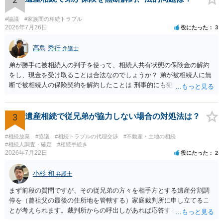
#協議
#家族間の相続トラブル
2026年7月26日
役にたった
3
高島 秀行
弁護士
弟が勝手に被相続人の判子を使って、相続人共有状態の保険金の解約
をし、現金を受け取ることは合法なのでしょうか？ 弟が被相続人に無
断で被相続人の保険契約を解約したことは 刑事的にも犯罪となる可能
性があり、民事的には無効だと思います。 保険会社で解約の際に提出
された書類のコピーを取得して、弁護士に面談で詳しい事情を話して
相談 されたら良いと思います。
3
遺産相続で従兄弟が協力しない場合の対処法は？
#相続放棄
#協議
#相続トラブルの代理交渉
#不動産・土地の相続
#相続人調査・確定
#相続手続き
2026年7月22日
役にたった
2
小杉 和
弁護士
まず前段の質問ですが、その従兄弟の方々を相手方とする遺産分割調
停を（曾祖父の最後の住所地を管轄する）家庭裁判所に申し立てるこ
とが考えられます。裁判所からの呼出しがあれば応答する可能性がま
だあるのではないでしょうか。 後段の質問については、相続放棄は可