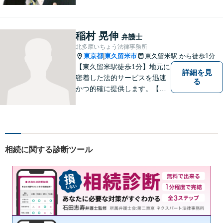
稲村 晃伸
弁護士
北多摩いちょう法律事務所
東京都
東久留米市
東久留米駅
から徒歩1分
|
【東久留米駅徒歩1分】地元に
詳細を見
密着した法的サービスを迅速
る
かつ的確に提供します。【当
日／夜間／休日対応可能】法
律トラブルでお悩みの方は、
お気軽にご相談ください。ご
納得のいく解決を目指して、
全力を尽くします。【法テラ
相続に関する診断ツール
ス利用可能】