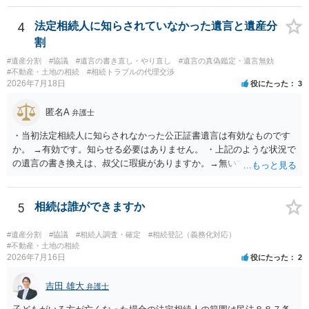
能と思われます。時間が思った以上にないので必要書類をてきぱきと
揃える必要があります。その点是非御注意ください。
4
法定相続人に知らされていなかった遺言と遺産分
割
#遺産分割
#協議
#遺言の書き直し・やり直し
#遺言の真偽鑑定・遺言無効
#不動産・土地の相続
#相続トラブルの代理交渉
2026年7月18日
役にたった
3
匿名A
弁護士
・当初法定相続人に知らされなかった公正証書遺言は有効なものです
か。 →有効です。知らせる必要はありません。 ・上記のような状況で
の遺言の書き換えは、叔父に瑕疵がありますか。→無いです。 ・分割
する場合の比率は、現状で、客観的に見てどの程度が妥当と考えられ
ますか。 →本人が自由に決められますので、どこが妥当とは言えない
です。客観的な基準もありません。 ・できれば穏やかに、分割を拒否
5
相続は誰ができますか
することはできますか。 →分割を拒否するということは、遺産はいら
ないということでしょうか。遺言で、受取を指定されててもいらない
#遺産分割
#協議
#相続人調査・確定
#相続登記（義務化対応）
と拒否することはできます。理由を説明する必要はありません。
#不動産・土地の相続
2026年7月16日
役にたった
2
吉田 雄大
弁護士