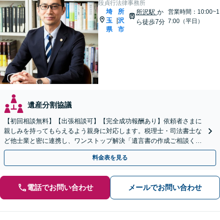
段貞行法律事務所
埼
所
所沢駅
か
営業時間：10:00~1
玉
沢
|
7:00（平日）
ら徒歩7分
県
市
遺産分割協議
【初回相談無料】【出張相談可】【完全成功報酬あり】依頼者さまに
親しみを持ってもらえるよう親身に対応します。税理士・司法書士な
ど他士業と密に連携し、ワンストップ解決「遺言書の作成ご相談くだ
さい／相続での揉め事を未然に防ぐ」【休日・夜間相談可】
料金表を見る
電話でお問い合わせ
メールでお問い合わせ