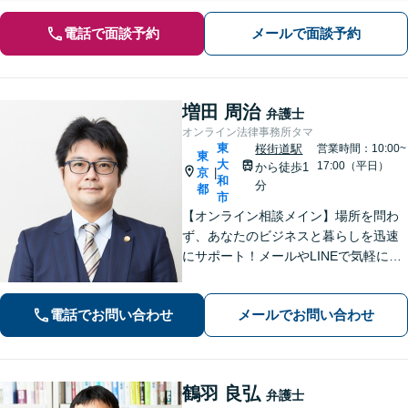
電話で面談予約
メールで面談予約
増田 周治
弁護士
オンライン法律事務所タマ
東
桜街道駅
営業時間：10:00~
東
大
17:00（平日）
から徒歩1
京
|
和
分
都
市
【オンライン相談メイン】場所を問わ
ず、あなたのビジネスと暮らしを迅速
にサポート！メールやLINEで気軽につ
ながる身近さと、倒産・労働紛争で磨
いた確かな解決力で、進むべき道を丁
電話でお問い合わせ
メールでお問い合わせ
寧に示します。【メール・LINE 受付
中】
鶴羽 良弘
弁護士