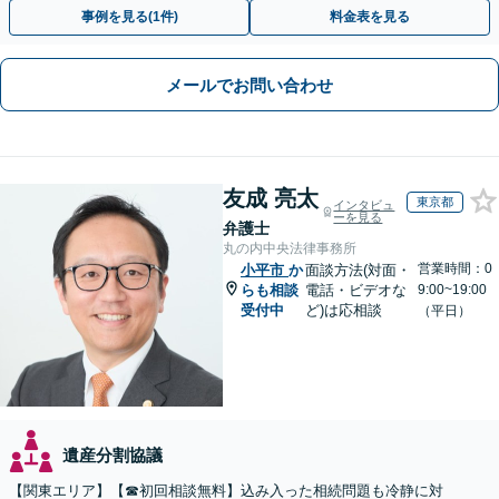
に的確に対応【出張サービス】【夜間・休日面談】
事例を見る(1件)
料金表を見る
メールでお問い合わせ
友成 亮太
東京都
インタビュ
ーを見る
弁護士
丸の内中央法律事務所
営業時間：0
小平市
か
面談方法(対面・
らも相談
電話・ビデオな
9:00~19:00
受付中
ど)は応相談
（平日）
遺産分割協議
【関東エリア】【☎︎初回相談無料】込み入った相続問題も冷静に対