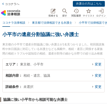
弁護士の方はこちら
ココナラへ
投稿する
探す
閲覧履歴
マイリスト
ログイン
ココナラ法律相談
東京都で法律相談できる弁護士
小平市で法律相談で
小平市の遺産分割協議に強い弁護士
東京都の小平市で遺産分割協議に強い弁護士が1名見つかりました。初回面談無
料や休日面談に対応している弁護士なども掲載中。相続・遺言に関係する家族
間の相続トラブルや認知症の相続、遺産分割等の細かな分野での絞り込み検索
もでき便利です。特に野火法律事務所の古庄 野火弁護士のプロフィール情報や
弁護士費用、強みなどが注目されています。『小平市で土日や夜間に発生した
エリア
東京都、小平市
変更
遺産分割協議のトラブルを今すぐに弁護士に相談したい』『遺産分割協議のト
ラブル解決の実績豊富な近くの弁護士を検索したい』『初回相談無料で遺産分
相談内容
相続・遺言、協議
変更
割協議を法律相談できる小平市内の弁護士に相談予約したい』などでお困りの
相談者さんにおすすめです。
詳細条件
未選択
変更
協議に強い小平市から相談可能な弁護士