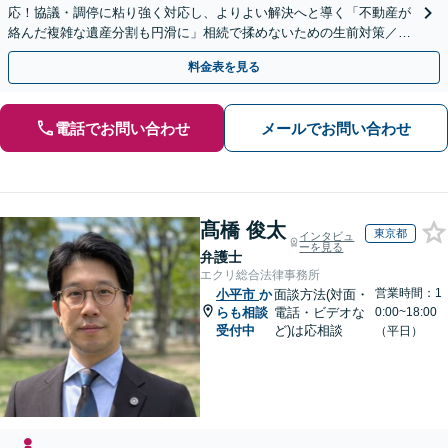
応！協議・調停に粘り強く対応し、よりよい解決へと導く「不動産が
絡んだ複雑な遺産分割も円滑に」相続で揉めないための生前対策／遺
言書の作成から執行【夜間相談可】【有楽町駅1分】
料金表を見る
電話でお問い合わせ
メールでお問い合わせ
髙橋 俊太
東京都
インタビュ
ーを見る
弁護士
エクリ総合法律事務所
営業時間：1
小平市
か
面談方法(対面・
らも相談
電話・ビデオな
0:00~18:00
受付中
ど)は応相談
（平日）